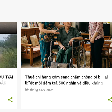
CUỘC SỐNG
VỤ T/AI
Thuê chị hàng xóm sang chăm chồng bị b’;’;ại
ĐẮK
li:”ệt mỗi đêm trả 500 nghìn và điều khủng
khiếp nhất đã xảy ra
lúc
tháng 4 05, 2026