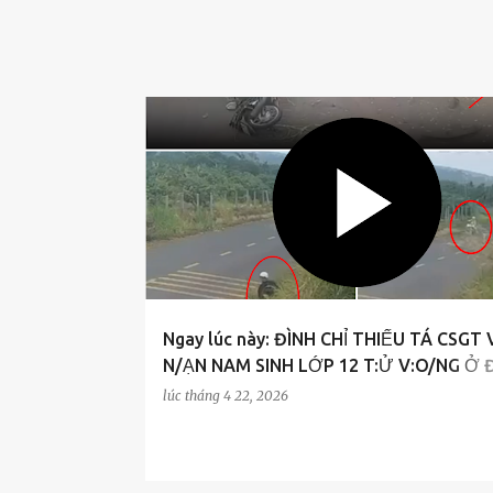
g
TIN TUC
Ngay lúc này: ĐÌNH CHỈ THIẾU TÁ CSGT 
N/ẠN NAM SINH LỚP 12 T:Ử V:O/NG Ở 
LẮK ĐỂ ĐIỀU TRA
lúc
tháng 4 22, 2026