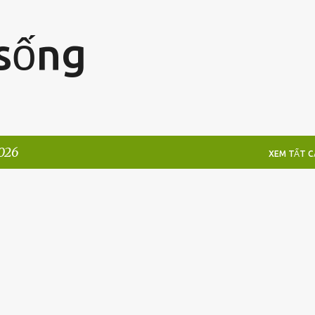
Chuyển đến nội dung chính
 sống
2026
XEM TẤT CA