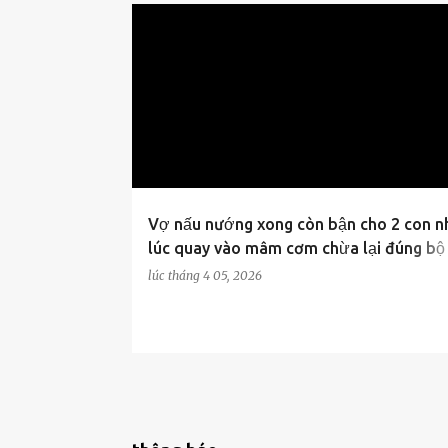
CUỘC SỐNG
Vợ nấu nướng xong còn bận cho 2 con nh
lúc quay vào mâm cơm chừa lại đúng bộ
xư::ơng cá
lúc
tháng 4 05, 2026