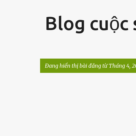
Blog cuộc
Đang hiển thị bài đăng từ Tháng 4, 
B
à
i
đ
ă
n