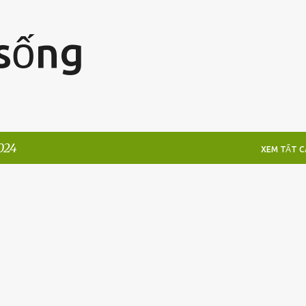
Chuyển đến nội dung chính
 sống
024
XEM TẤT CA