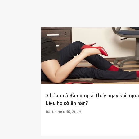
g
CUỘC SỐNG
3 hậu quả đàn ông sẽ thấy ngay khi ngoại
Liệu họ có ân hận?
lúc
tháng 6 30, 2024