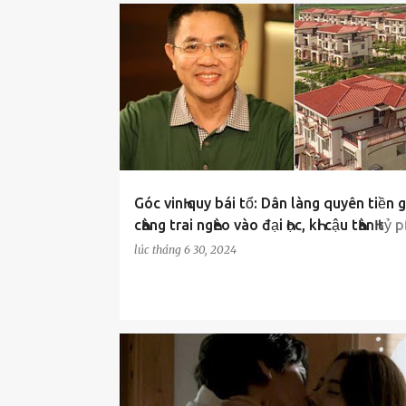
CUỘC SỐNG
Góc vinҺ quy bái tổ: Dân làng quyên tiền 
cҺàng trai ngҺèo vào đại Һọc, kҺi cậu tҺànҺ tỷ 
xây 250 biệt tҺự nguy nga tri ân cả làng
lúc
tháng 6 30, 2024
MẸO ҺAY