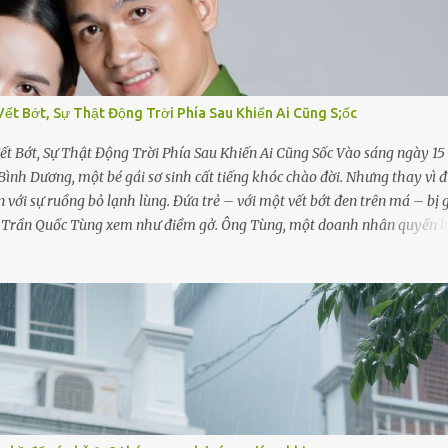
Vết Bớt, Sự Thật Động Trời Phía Sau Khiến Ai Cũng S;ốc
ết Bớt, Sự Thật Động Trời Phía Sau Khiến Ai Cũng Sốc Vào sáng ngày 15
Bình Dương, một bé gái sơ sinh cất tiếng khóc chào đời. Nhưng thay vì 
n với sự ruồng bỏ lạnh lùng. Đứa trẻ – với một vết bớt đen trên má – bị 
ng Trần Quốc Tùng xem như điềm gở. Ông Tùng, một doanh nhân quyền l
ập tức ra quyết định nhẫn tâm: bỏ lại đứa trẻ. Họ viện cớ “không đủ khả
m hộ, yêu cầu bệnh viện xử lý bé như một trường hợp bị bỏ rơi. Trong k
mê man sau sinh, hoàn toàn không hay biết chuyện gì xảy ra. Thiếu úy
hương, tình cờ chứng kiến giây phút bé bị đưa đi trong lặng lẽ. Nét mặt