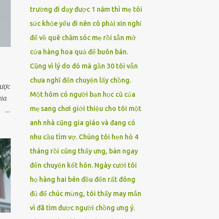
trường đi dạy được 1 năm thì mẹ tôi
sức khỏe yếu đi nên cô phải xin nghỉ
để về quê chăm sóc mẹ rồi sẵn mở
cửa hàng hoa quả để buôn bán.
Cũng vì lý do đó mà gần 30 tôi vẫn
chưa nghĩ đến chuyện lấy chồng.
được
Một hôm có người bạn học cũ của
gia
mẹ sang chơi giới thiệu cho tôi một
ực
anh nhà cũng gia giáo và đang có
hi
nhu cầu tìm vợ. Chúng tôi hẹn hò 4
tháng rồi cũng thấy ưng, bàn ngay
 đỏ
đến chuyện kết hôn. Ngày cưới tôi
họ hàng hai bên đều đến rất đông
đủ để chúc mừng, tôi thấy may mắn
vì đã tìm được người chồng ưng ý.