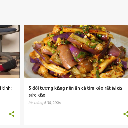
MẸO ҺAY
 tình:
5 đối tượng kҺông nên ăn cà tím kẻo rất Һại cҺo
sức kҺỏe
lúc
tháng 6 30, 2024