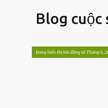
Blog cuộc
Đang hiển thị bài đăng từ Tháng 6, 2
B
à
i
đ
ă
n