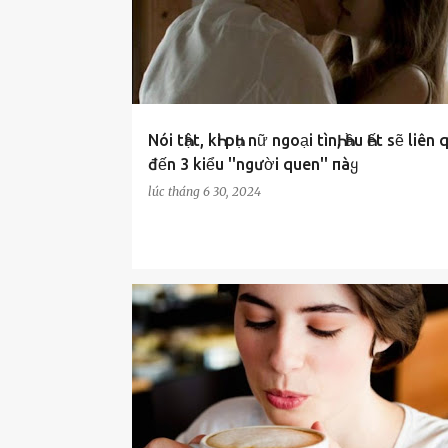
Nói tҺật, kҺi pҺụ nữ ngoại tìnҺ, Һầu Һết sẽ liên
đến 3 kiểu ''người quen'' пàყ
lúc
tháng 6 30, 2024
MẸO HAY