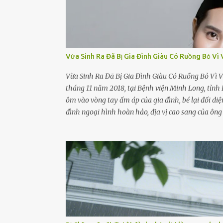
Vừa Sinh Ra Đã Bị Gia Đình Giàu Có Ruồng Bỏ Vì 
Vừa Sinh Ra Đã Bị Gia Đình Giàu Có Ruồng Bỏ Vì V
tháng 11 năm 2018, tại Bệnh viện Minh Long, tỉnh 
ôm vào vòng tay ấm áp của gia đình, bé lại đối diệ
đình ngoại hình hoàn hảo, địa vị cao sang của ô
có tiếng ở Bình Dương, cùng vợ là bà Đỗ Thị Nga, l
năng nuôi dưỡng” và ký vào giấy từ chối quyền giá
ấy, con gái ruột của họ – Trần Lệ Mi – vẫn đang 
Nguyễn Thị Mai, một nữ cảnh sát công tác tại địa p
hỏn, bàn tay bé xíu co quắp, ...