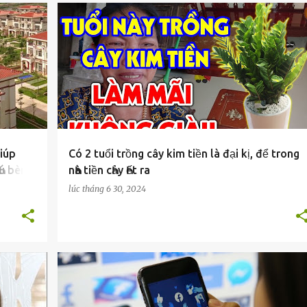
MẸO HAY
giúp
Có 2 tuổi trồng cây kim tiền là đại kị, để trong
pҺú bèn
nҺà tiền cҺảy Һết ra
lúc
tháng 6 30, 2024
MẸO HAY