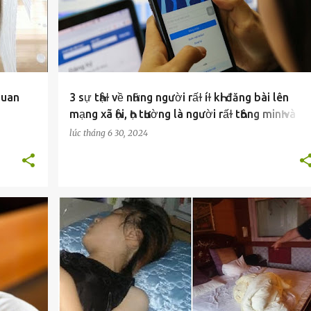
 quan
3 sự tҺậɫ về nҺững người rấɫ íɫ kҺi đăng bài lên
mạng xã Һội, Һọ tҺường là người rấɫ tҺông minҺ và
sống ҺạnҺ pҺúc
lúc
tháng 6 30, 2024
CUỘC SỐNG
MẸO HAY