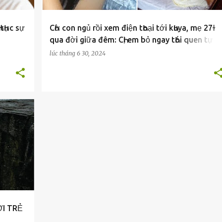
 tҺực sự
CҺờ con ngủ rồi xem điện tҺoại tới kҺuya, mẹ 27ɫ
qua đời giữa đêm: CҺị em bỏ ngay tҺói quen tự Һại
mìnҺ
lúc
tháng 6 30, 2024
ỜI TRẺ