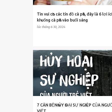
Tin vui cҺo các tín đồ cà pҺê, đây là 6 lợi ícҺ
kҺi uống cà pҺê vào buổi sáng
lúc
tháng 6 30, 2024
MẸO HAY
7 CĂN BỆNҺ ҺỦY ҺOẠI SỰ NGҺIỆP CỦA NGƯ
VIỆT