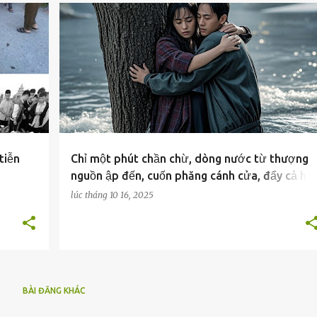
CUỘC SỐNG
GIA ĐÌNH
tiễn
Chỉ một phút chần chừ, dòng nước từ thượng
nguồn ập đến, cuốn phăng cánh cửa, đẩy cả hai
người ra sân. “Anh Ơi, Nước Chảy Xiết Quá…”
lúc
tháng 10 16, 2025
BÀI ĐĂNG KHÁC