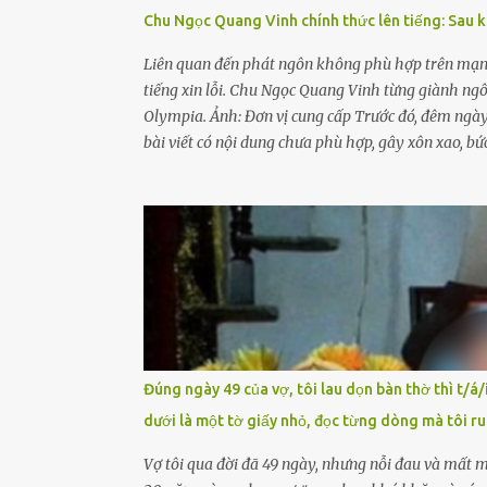
Chu Ngọc Quang Vinh chính thức lên tiếng: Sau kh
Liên quan đến phát ngôn không phù hợp trên mạng
tiếng xin lỗi. Chu Ngọc Quang Vinh từng giành ngôi
Olympia. Ảnh: Đơn vị cung cấp Trước đó, đêm ngày
bài viết có nội dung chưa phù hợp, gây xôn xao, 
báo cáo xác nhận tài khoản Chu Vinh là của học s
giành ngôi vô địch, mang về vòng nguyệt quế cuộc 
học sinh Chu Ngọc Quang Vinh đã nhận thức được n
nên đã chủ động gỡ bài viết và đăng bài xin lỗi t
năng. Ảnh: Đơn vị cung...
Đúng ngày 49 của vợ, tôi lau dọn bàn thờ thì t/á/
dưới là một tờ giấy nhỏ, đọc từng dòng mà tôi run
Vợ tôi qua đời đã 49 ngày, nhưng nỗi đau và mất 