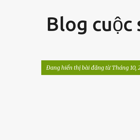
Blog cuộc
Đang hiển thị bài đăng từ Tháng 10, 
B
à
i
đ
ă
n