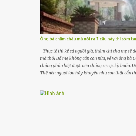
Ông bà chăm cháu mà nói ra 7 câu này thì sớm tan
Thực tế thì kể cả người già, thậm chí cha mẹ sẽ 
mà thôi Bố mẹ không cần con nữa, về với ông bà Có 
chẳng phân biệt được nên chúng sẽ cực kỳ buồn. Đôi
Thế nên người lớn hãy khuyên nhủ con thật cẩn thậ
thậm chí cha mẹ sẽ dọa con như này. Nhưng dùng cá
rời xa cha mẹ, sống với người già, lúc này con r
cần được giúp đỡ nhưng không dám gọi cảnh sát để đ
đâu Nhiều người cứ coi trẻ còn nhỏ nên dù có phạ
dạy con cẩn...