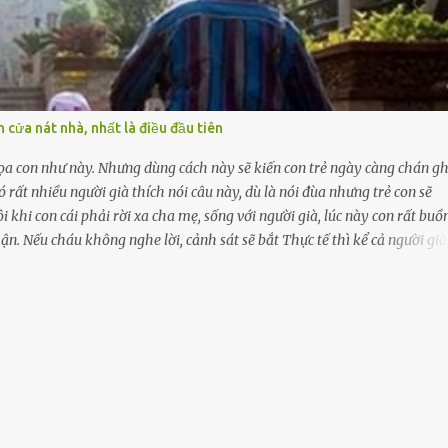
 cửa nát nhà, nhất là điều đầu tiên
dọa con như này. Nhưng dùng cách này sẽ kiến con trẻ ngày càng chán gh
rất nhiều người già thích nói câu này, dù là nói đùa nhưng trẻ con sẽ
 khi con cái phải rời xa cha mẹ, sống với người già, lúc này con rất buồn
n. Nếu cháu không nghe lời, cảnh sát sẽ bắt Thực tế thì kể cả người già
ch này sẽ kiến con trẻ ngày càng chán ghét mà thôi. Đôi khi con cái p
ất buồn. (ảnh minh họa) Nếu một ngày nào đó một đứa trẻ gặp nguy hiểm 
ược giúp đỡ thì có thể sẽ bỏ lỡ cơ hội và gặp nguy hiểm. Trẻ con có biế
m sai lầm, thì họ cũng không trách mắng. Nhưng nếu người lớn tuổi khô