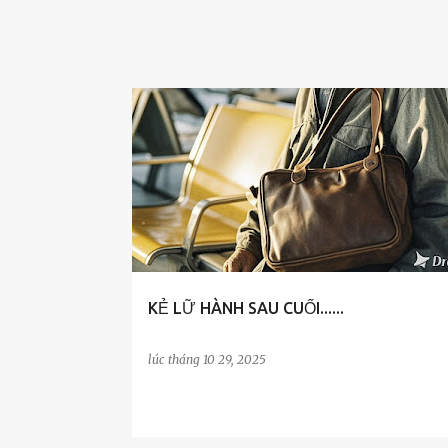
g
CUỘC SỐNG
GIA ĐÌNH
KẺ LỮ HÀNH SAU CUỐI......
lúc
tháng 10 29, 2025