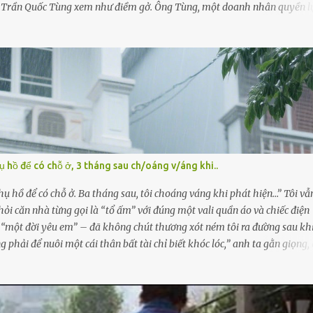
ng Trần Quốc Tùng xem như điềm gở. Ông Tùng, một doanh nhân quyền l
ập tức ra quyết định nhẫn tâm: bỏ lại đứa trẻ. Họ viện cớ “không đủ khả
m hộ, yêu cầu bệnh viện xử lý bé như một trường hợp bị bỏ rơi. Trong k
mê man sau sinh, hoàn toàn không hay biết chuyện gì xảy ra. Thiếu úy
hương, tình cờ chứng kiến giây phút bé bị đưa đi trong lặng lẽ. Nét mặt
hụ hồ để có chỗ ở, 3 tháng sau ch/oáng v/áng khi..
hụ hồ để có chỗ ở. Ba tháng sau, tôi choáng váng khi phát hiện…” Tôi vẫ
khỏi căn nhà từng gọi là “tổ ấm” với đúng một vali quần áo và chiếc điện
t “một đời yêu em” – đã không chút thương xót ném tôi ra đường sau khi
ng phải để nuôi một cái thân bất tài chỉ biết khóc lóc,” anh ta gằn giọng,
lại, vang lên như một bản án lạnh lùng. Tôi đứng chết lặng giữa cơn mư
 chẳng có anh chị em. Họ hàng cũng thưa thớt, chẳng ai thân thiết đến 
rộn với gia đình riêng của họ. Tôi đã từng đặt cược cả thanh xuân vào ng
ên chiếc xe buýt cuối ngày, trốn chạy khỏi thành phố và nỗi đau. Tôi v...