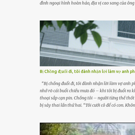
đình ngoại hình hoàn hảo, địa vị cao sang của ô
có tiếng ở Bình Dương, cùng vợ là bà Đỗ Thị Nga, l
năng nuôi dưỡng” và ký vào giấy từ chối quyền giá
ấy, con gái ruột của họ – Trần Lệ Mi – vẫn đang 
Nguyễn Thị Mai, một nữ cảnh sát công tác tại địa p
hỏn, bàn tay bé xíu co quắp, ...
Bị Chồng đ;uổi đi, tôi đành nhận lời làm vợ anh p
“Bị chồng đuổi đi, tôi đành nhận lời làm vợ anh p
nhớ rõ cái buổi chiều mưa đó – khi tôi bị đuổi ra 
thoại sắp cạn pin. Chồng tôi – người từng thề thố
bị sảy thai lần thứ hai. “Tôi cưới cô để có con. Khô
mạnh cánh cửa trước mặt tôi. Tiếng cánh cửa đóng 
không biết đi đâu, về đâu. Bố mẹ tôi mất sớm. Tôi
có thể mở lòng cho tôi tá túc. Bạn bè? Ai cũng bận 
chồng ấy – và giờ, tôi chỉ còn lại chính mình. Tôi l