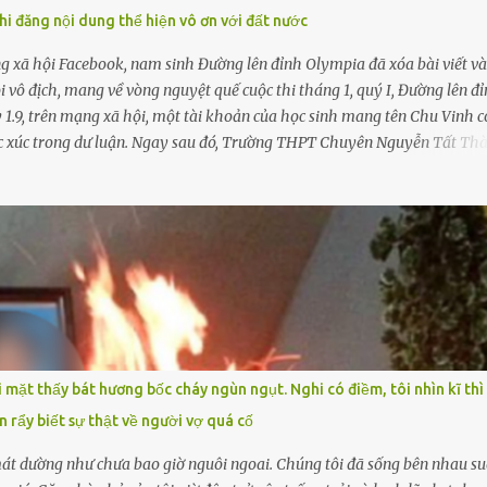
i đăng nội dung thể hiện vô ơn với đất nước
 xã hội Facebook, nam sinh Đường lên đỉnh Olympia đã xóa bài viết và
 vô địch, mang về vòng nguyệt quế cuộc thi tháng 1, quý I, Đường lên đ
 1.9, trên mạng xã hội, một tài khoản của học sinh mang tên Chu Vinh c
bức xúc trong dư luận. Ngay sau đó, Trường THPT Chuyên Nguyễn Tất Th
inh Chu Ngọc Quang Vinh, lớp 12 Anh của nhà trường. Nam sinh này từn
thi tháng 1, quý I, Đường lên đỉnh Olympia năm thứ 24. Quá trình giáo 
ội dung bài viết của bản thân trên mạng xã hội ngày 1.9 là chưa phù h
rên trang Facebook cá nhân. Chu Ngọc Quang Vinh làm việc với cơ quan ch
i mặt thấy bát hương bốc cháy ngùn ngụt. Nghi có điềm, tôi nhìn kĩ thì
 rẩy biết sự thật về người vợ quá cố
mát dường như chưa bao giờ nguôi ngoai. Chúng tôi đã sống bên nhau su