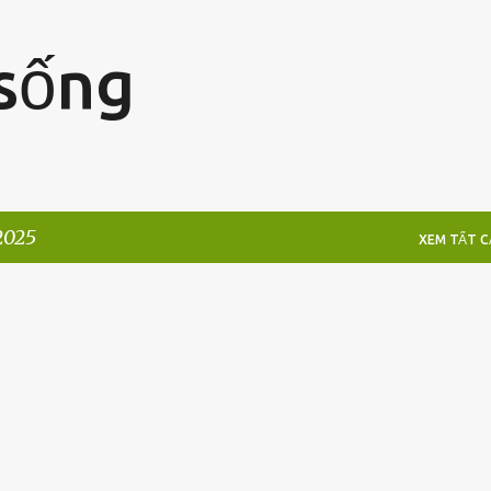
Chuyển đến nội dung chính
 sống
2025
XEM TẤT CA