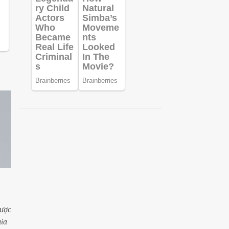
được
gia