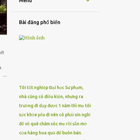
Menu
Bài đăng phổ biến
ét
.
,
hải
Tôi tốt nghiệp Đại học Sư phạm,
và
nhà cũng có điều kiện, nhưng ra
t gì
ng
trường đi dạy được 1 năm thì mẹ tôi
sức khỏe yếu đi nên cô phải xin nghỉ
để về quê chăm sóc mẹ rồi sẵn mở
cửa hàng hoa quả để buôn bán.