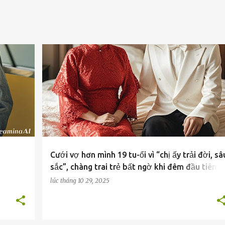
Cưới vợ hơn mình 19 tu-ổi vì “chị ấy trải đời, sâ
sắc”, chàng trai trẻ bất ngờ khi đêm đầu tiên c
chỉ ngồi im không đụ-ng đ/ả gì, 3h sáng dậy đi
lúc
tháng 10 29, 2025
vệ sinh anh mới tá hỏa ra lý do…