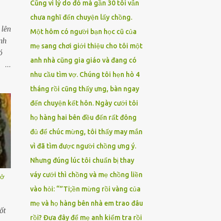
Cũng vì lý do đó mà gần 30 tôi vẫn
chưa nghĩ đến chuyện lấy chồng.
 lên
Một hôm có người bạn học cũ của
ỉnh
mẹ sang chơi giới thiệu cho tôi một
ó
anh nhà cũng gia giáo và đang có
ành
nhu cầu tìm vợ. Chúng tôi hẹn hò 4
g
dục,
tháng rồi cũng thấy ưng, bàn ngay
ợp
đến chuyện kết hôn. Ngày cưới tôi
ức
họ hàng hai bên đều đến rất đông
đủ để chúc mừng, tôi thấy may mắn
vì đã tìm được người chồng ưng ý.
Nhưng đúng lúc tôi chuẩn bị thay
váy cưới thì chồng và mẹ chồng liền
 ở
vào hỏi: “”Ti;ền mừng rồi vàng của
mẹ và họ hàng bên nhà em trao đâu
ốt
rồi? Đưa đây để mẹ anh kiểm tra rồi