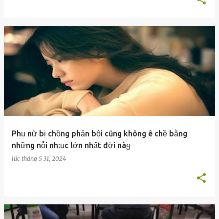
Phụ nữ bị chồng phản bội cũng không ê chề bằng
những nỗi nh:ục lớn nhất đời пàყ
lúc
tháng 5 31, 2024