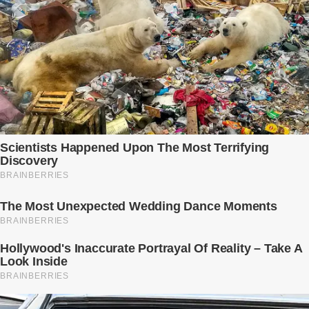
từng ngày. Cô chưa bao giờ nghĩ mình sẽ phải sống trong sợ hãi khi
mang thai, đặc biệt là sợ… chính chồng mình. Trí – người chồng mà cô
từng yêu đến mù quáng, đã không còn là người đàn ông của ngày đầu.
Thành đạt, quyền lực, nhưng cũng dối trá và lạnh lùng. Gần đây, anh
hay về muộn, thậm chí có đêm không về. Và rồi, trong một bữa cơm tối
vắng lặng, Trí ném xuống bàn ly n...