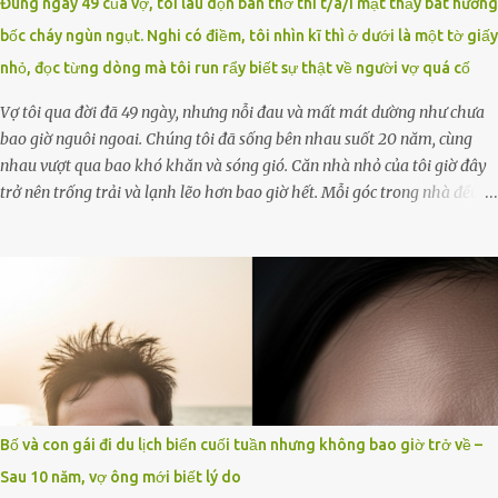
Đúng ngày 49 của vợ, tôi lau dọn bàn thờ thì t/á/i mặt thấy bát hương
chủ động gỡ bài viết và đăng bài xin lỗi trên trang Facebook cá nhân.
bốc cháy ngùn ngụt. Nghi có điềm, tôi nhìn kĩ thì ở dưới là một tờ giấy
Chu Ngọc Quang Vinh làm việc với cơ quan chức năng. Ảnh: Đơn vị
nhỏ, đọc từng dòng mà tôi run rẩy biết sự thật về người vợ quá cố
cung...
Vợ tôi qua đời đã 49 ngày, nhưng nỗi đau và mất mát dường như chưa
bao giờ nguôi ngoai. Chúng tôi đã sống bên nhau suốt 20 năm, cùng
nhau vượt qua bao khó khăn và sóng gió. Căn nhà nhỏ của tôi giờ đây
trở nên trống trải và lạnh lẽo hơn bao giờ hết. Mỗi góc trong nhà đều
gợi nhớ về hình bóng của cô ấy – người phụ nữ mà tôi đã yêu thương
và chia sẻ cả cuộc đời. Ngày vợ mất, tôi như rơi vào khoảng trống vô
tận, chẳng còn muốn làm gì ngoài việc ngồi lặng lẽ nhớ về cô ấy. Nhưng
cuộc sống không cho phép tôi mãi chìm đắm trong đau khổ. Họ hàng,
bạn bè và những người thân thiết đã đến bên, giúp tôi tổ chức tang lễ
chu toàn. Và hôm nay là ngày giỗ đầu tiên của vợ, 49 ngày sau khi cô
ấy rời xa tôi mãi mãi.Buổi sáng hôm đó, sau khi cúng cơm xong, tôi
quyết định lên sắp xếp lại bàn thờ vợ. Mọi thứ vẫn như mọi ngày, nhưng
có điều gì đó kỳ lạ mà tôi không thể giải thích được. Trong khoảnh
Bố và con gái đi du lịch biển cuối tuần nhưng không bao giờ trở về –
khắc tôi cúi xuống lau chùi bát hương, một luồng gió lạ thoáng qua,
Sau 10 năm, vợ ông mới biết lý do
khiến tôi giật mình. Và rồi, một chuyện kinh...