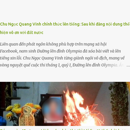
ngày nào đó một đứa trẻ gặp nguy hiểm và cần được giúp đỡ nhưng
không dám gọi cảnh sát để được giúp đỡ thì có thể sẽ bỏ lỡ cơ hội và
gặp nguy hiểm. Trẻ con có biết gì đâu Nhiều người cứ coi trẻ còn nhỏ
Chu Ngọc Quang Vinh chính thức lên tiếng: Sau khi đăng nội dung thể
nên dù có phạm sai lầm, thì họ cũng không trách mắng. Nhưng nếu
hiện vô ơn với đất nước
người lớn tuổi không dạy con cẩn...
Liên quan đến phát ngôn không phù hợp trên mạng xã hội
Facebook, nam sinh Đường lên đỉnh Olympia đã xóa bài viết và lên
tiếng xin lỗi. Chu Ngọc Quang Vinh từng giành ngôi vô địch, mang về
vòng nguyệt quế cuộc thi tháng 1, quý I, Đường lên đỉnh Olympia. Ảnh:
Đơn vị cung cấp Trước đó, đêm ngày 1.9, trên mạng xã hội, một tài
khoản của học sinh mang tên Chu Vinh có bài viết có nội dung chưa
phù hợp, gây xôn xao, bức xúc trong dư luận. Ngay sau đó, Trường
THPT Chuyên Nguyễn Tất Thành báo cáo xác nhận tài khoản Chu
Vinh là của học sinh Chu Ngọc Quang Vinh, lớp 12 Anh của nhà trường.
Nam sinh này từng giành ngôi vô địch, mang về vòng nguyệt quế cuộc
thi tháng 1, quý I, Đường lên đỉnh Olympia năm thứ 24. Quá trình giáo
dục, học sinh Chu Ngọc Quang Vinh đã nhận thức được nội dung bài
viết của bản thân trên mạng xã hội ngày 1.9 là chưa phù hợp nên đã