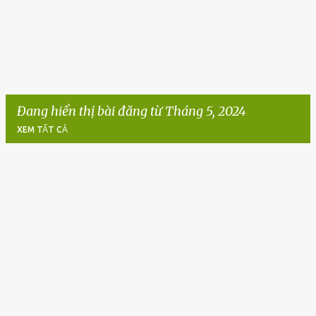
Đang hiển thị bài đăng từ Tháng 5, 2024
XEM TẤT CẢ
B
à
i
đ
ă
n
g