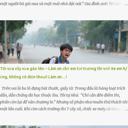
một người bà già nua và một mái nhà dột nát.” Gia đình anh Trí sống ở
một xã nhỏ thuộc huyện Hương Sơn, Hà Tĩnh. Mẹ mất sớm khi đứa út
mới lên ba, cha thì bỏ đi biệt xứ từ đó không có tin tức. Mọi gánh nặng
đổ dồn lên đôi vai gầy guộc của bà nội – cụ Nguyễn Thị Đào – và cậu
con trai cả là Trí, lúc đó mới chỉ 17 tuổi. Trí là học sinh giỏi toàn huyện,
học lớp 12 nhưng đã biết làm ruộng, làm thuê, biết đi cày thuê từ 4h
sáng rồi lại tất tả về đi học. Người trong làng thương lắm, bảo: “Thằng
Trí học giỏi mà hiền, sau này nên ông này bà nọ đó!” Trí có ba cô em
gái: Mai, Lan và Hương – ba cái tên mẹ đặt lúc còn sống, mong tụi nhỏ
sau này như hoa mai nở giữa mùa đông. Nhưng hoa có đẹp mấy cũng
Tôi vừa vẫy vừa gào lên: – Làm ơn chở em tới trường thi với! Xe em h/
cần đất màu, mà nhà thì chỉ toàn đất sỏi đá và khốn khó. Năm đó, Trí
ỏng, không có điện thoại! Làm ơn…!
đỗ Đại học Bách Khoa Hà...
Trên vai là ba lô đựng bút thước, giấy tờ. Trong đầu là hàng loạt trích
dẫn, dẫn chứng đã học thuộc làu. Tôi tự nhủ: “Chỉ cần đến điểm thi,
phần còn lại để văn chương lo.” Nhưng số phận như muốn thử thách tôi
một lần cuối. Khi còn cách trường thi 7 cây số, chiếc xe máy cà tàng của
tôi đột nhiên chết máy giữa đường. Tôi luống cuống đề lại, đạp liên tục,
mở cốp, lay ổ điện… nhưng vô ích. Rồi tôi sực nhớ – điện thoại đang sạc,