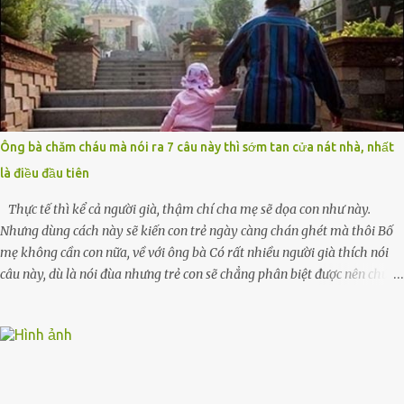
Không phải để nuôi một cái thân bất tài chỉ biết khóc lóc,” anh ta gằn
giọng, đẩy mạnh cánh cửa trước mặt tôi. Tiếng cánh cửa đóng lại, vang
lên như một bản án lạnh lùng. Tôi đứng chết lặng giữa cơn mưa, không
biết đi đâu, về đâu. Bố mẹ tôi mất sớm. Tôi chẳng có anh chị em. Họ
hàng cũng thưa thớt, chẳng ai thân thiết đến mức có thể mở lòng cho
tôi tá túc. Bạn bè? Ai cũng bận rộn với gia đình riêng của họ. Tôi đã từng
đặt cược cả thanh xuân vào người chồng ấy – và giờ, tôi chỉ còn lại
Ông bà chăm cháu mà nói ra 7 câu này thì sớm tan cửa nát nhà, nhất
chính mình. Tôi lên chiếc xe buýt cuối ngày, trốn chạy khỏi thành phố
là điều đầu tiên
và nỗi đau. Tôi v...
Thực tế thì kể cả người già, thậm chí cha mẹ sẽ dọa con như này.
Nhưng dùng cách này sẽ kiến con trẻ ngày càng chán ghét mà thôi Bố
mẹ không cần con nữa, về với ông bà Có rất nhiều người già thích nói
câu này, dù là nói đùa nhưng trẻ con sẽ chẳng phân biệt được nên chúng
sẽ cực kỳ buồn. Đôi khi con cái phải rời xa cha mẹ, sống với người già,
lúc này con rất buồn. Thế nên người lớn hãy khuyên nhủ con thật cẩn
thận. Nếu cháu không nghe lời, cảnh sát sẽ bắt Thực tế thì kể cả người
già, thậm chí cha mẹ sẽ dọa con như này. Nhưng dùng cách này sẽ kiến
con trẻ ngày càng chán ghét mà thôi. Đôi khi con cái phải rời xa cha
mẹ, sống với người già, lúc này con rất buồn. (ảnh minh họa) Nếu một