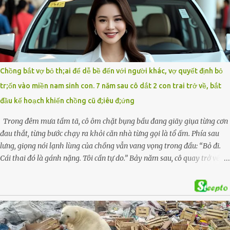
hàng xóm ngóng chờ thông tin tìm kiếm 3 bố con mất tích trên sông
Lam sau vụ nhảy cầu. Ảnh: Hải Dương Tại hiện trường, người dân phát
hiện một chiếc xe máy mang biển kiểm soát Nghệ An cùng hai chiếc
cặp học sinh. Ngay trong đêm, lực lượng chức năng phối hợp cùng các
đội cứu hộ tình nguyện triển khai tìm kiếm. Danh tính các nạn nhân
được xác định là anh V.V.D. và 2 con gái là cháu V.H.B. (SN 2020) và V.G.T.
Chồng bắt vợ bỏ th;ai để dễ bề đến với người khác, vợ quyết định bỏ
(SN 2021). Hai cháu là con của anh D. và chị B.T.Y. (SN 1999). Lực lượng
tr;ốn vào miền nam sinh con. 7 năm sau cô dắt 2 con trai trở về, bắt
cứu hộ đã tiến hành bàn giao t...
đầu kế hoạch khiến chồng cũ đ;iêu đ;ứng
Trong đêm mưa tầm tã, cô ôm chặt bụng bầu đang giãy giụa từng cơn
đau thắt, từng bước chạy ra khỏi căn nhà từng gọi là tổ ấm. Phía sau
lưng, giọng nói lạnh lùng của chồng vẫn vang vọng trong đầu: “Bỏ đi.
Cái thai đó là gánh nặng. Tôi cần tự do.” Bảy năm sau, cô quay trở về,
không chỉ với một đứa con trai – mà là hai, và một kế hoạch được
chuẩn bị kỹ lưỡng để người đàn ông phản bội ấy phải trả giá … Hà Nội,
mùa thu năm 2018, cái lạnh len lỏi qua từng khe cửa gỗ cũ kỹ. Trong
một căn biệt thự sang trọng ở phố Tây Hồ, Ngọc Anh ngồi lặng lẽ trên
ghế sofa, tay đặt lên bụng – nơi hai sinh linh bé bỏng đang lớn dần