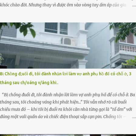
khóc chào đời. Nhưng thay vì được ôm vào vòng tay ấm áp của gia
đình, bé lại đối diện với sự ruồng bỏ lạnh lùng. Đứa trẻ – với một vết bớt
đen trên má – bị gia đình ngoại hình hoàn hảo, địa vị cao sang của ông
Trần Quốc Tùng xem như điềm gở. Ông Tùng, một doanh nhân quyền
lực có tiếng ở Bình Dương, cùng vợ là bà Đỗ Thị Nga, lập tức ra quyết
định nhẫn tâm: bỏ lại đứa trẻ. Họ viện cớ “không đủ khả năng nuôi
dưỡng” và ký vào giấy từ chối quyền giám hộ, yêu cầu bệnh viện xử lý
bé như một trường hợp bị bỏ rơi. Trong khi ấy, con gái ruột của họ –
Trần Lệ Mi – vẫn đang mê man sau sinh, hoàn toàn không hay biết
chuyện gì xảy ra. Thiếu úy Nguyễn Thị Mai, một nữ cảnh sát công tác
Bị Chồng đ;uổi đi, tôi đành nhận lời làm vợ anh phụ hồ để có chỗ ở, 3
tại địa phương, tình cờ chứng kiến giây phút bé bị đưa đi trong lặng lẽ.
tháng sau ch/oáng v/áng khi..
Nét mặt đỏ hỏn, bàn tay bé xíu co quắp, ...
“Bị chồng đuổi đi, tôi đành nhận lời làm vợ anh phụ hồ để có chỗ ở. Ba
tháng sau, tôi choáng váng khi phát hiện…” Tôi vẫn nhớ rõ cái buổi
chiều mưa đó – khi tôi bị đuổi ra khỏi căn nhà từng gọi là “tổ ấm” với
đúng một vali quần áo và chiếc điện thoại sắp cạn pin. Chồng tôi –
người từng thề thốt “một đời yêu em” – đã không chút thương xót ném
tôi ra đường sau khi tôi bị sảy thai lần thứ hai. “Tôi cưới cô để có con.