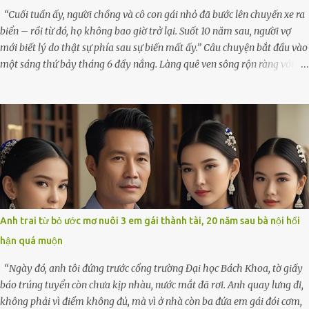
“Cuối tuần ấy, người chồng và cô con gái nhỏ đã bước lên chuyến xe ra
biển – rồi từ đó, họ không bao giờ trở lại. Suốt 10 năm sau, người vợ
mới biết lý do thật sự phía sau sự biến mất ấy.” Câu chuyện bắt đầu vào
một sáng thứ bảy tháng 6 đầy nắng. Làng quê ven sông rộn ràng với
tiếng gà gáy, tiếng trẻ con gọi nhau ra đồng bắt cào cào. Ngôi nhà nhỏ
của ông Minh và bà Hạnh cũng rộn ràng không kém. Ông Minh, vốn là
một người đàn ông điềm đạm, ít nói, hôm ấy lại đặc biệt vui vẻ. Ông
chuẩn bị hành lý cho chuyến đi biển cùng cô con gái 8 tuổi tên Thảo.
“Em ở nhà nghỉ ngơi nhé, anh đưa con đi biển hai ngày, để nó được
ngắm sóng, nghịch cát. Về chắc nó sẽ kể cho em nghe cả tuần không
hết chuyện.” – Ông Minh cười hiền, vuốt tóc vợ. Bà Hạnh nhìn chồng và
con gái ríu rít chuẩn bị mà lòng cũng rộn ràng. Bà vốn ít có dịp đi xa vì
còn bận buôn bán ở chợ, nên lần này cũng đành ở nhà. Thảo ôm chầm
Anh trai từ bỏ ước mơ nuôi 3 em gái thành tài, 20 năm sau bà nội hối
lấy mẹ trước khi đi: “Con sẽ nhặt thật nhiều vỏ sò cho mẹ nhé!” Chiếc
hận quá muộn
xe khách lăn bánh rời khỏi bến...
“Ngày đó, anh tôi đứng trước cổng trường Đại học Bách Khoa, tờ giấy
báo trúng tuyển còn chưa kịp nhàu, nước mắt đã rơi. Anh quay lưng đi,
không phải vì điểm không đủ, mà vì ở nhà còn ba đứa em gái đói cơm,