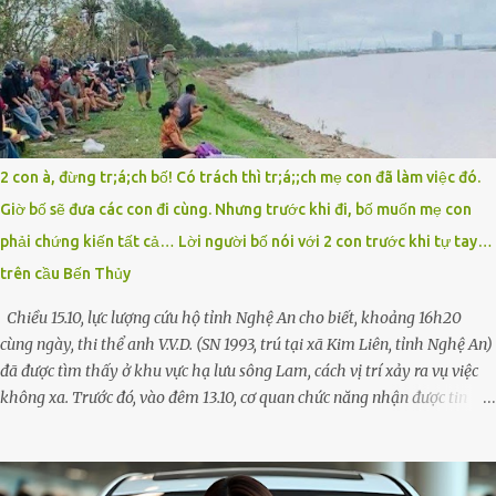
sáng nay quên mang theo! Giữa con đường thưa thớt người qua lại, tôi
hoảng loạn vẫy tay xin đi nhờ. – Chú ơi, cháu đi thi, xe hỏng rồi! Làm
ơn cho cháu đi nhờ với! – Cô ơi, giúp cháu với, cháu không có điện
thoại… Người thì lắc đầu. Người thì tăng ga tránh xa như né một kẻ lừa
đảo. Tôi gào lên giữa đường như một kẻ mất trí. Vô ích. 6h10. Còn hơn
30 phút nữa. Trong đầu tôi chỉ có một lựa chọn duy nhất: chạy. Tôi
quăng xe vào vệ đường, rút tờ giấy báo dự thi nhét túi áo, đeo ba lô và
2 con à, đừng tr;á;ch bố! Có trách thì tr;á;;ch mẹ con đã làm việc đó.
chạy . Chạy miết. Chạy không ngừng. Qua ngã...
Giờ bố sẽ đưa các con đi cùng. Nhưng trước khi đi, bố muốn mẹ con
phải chứng kiến tất cả… Lời người bố nói với 2 con trước khi tự tay…
trên cầu Bến Thủy
Chiều 15.10, lực lượng cứu hộ tỉnh Nghệ An cho biết, khoảng 16h20
cùng ngày, thi thể anh V.V.D. (SN 1993, trú tại xã Kim Liên, tỉnh Nghệ An)
đã được tìm thấy ở khu vực hạ lưu sông Lam, cách vị trí xảy ra vụ việc
không xa. Trước đó, vào đêm 13.10, cơ quan chức năng nhận được tin
báo có một người đàn ông điều khiển xe máy lên cầu Bến Thủy – cây
cầu bắc qua sông Lam nối hai tỉnh Nghệ An và Hà Tĩnh – rồi để lại xe
máy trên cầu, ôm theo 2 con gái nhỏ nhảy xuống sông. Người thân và