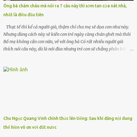
bận rộn với gia đình riêng của họ. Tôi đã từng đặt cược cả thanh
Ông bà chăm cháu mà nói ra 7 câu này thì sớm tan cửa nát nhà,
xuân vào người chồng ấy – và giờ, tôi chỉ còn lại chính mình. Tôi lên
nhất là điều đầu tiên
chiếc xe buýt cuối ngày, trốn chạy khỏi thành phố và nỗi đau. Tôi v...
Thực tế thì kể cả người già, thậm chí cha mẹ sẽ dọa con như này.
Nhưng dùng cách này sẽ kiến con trẻ ngày càng chán ghét mà thôi
Bố mẹ không cần con nữa, về với ông bà Có rất nhiều người già
thích nói câu này, dù là nói đùa nhưng trẻ con sẽ chẳng phân biệt
được nên chúng sẽ cực kỳ buồn. Đôi khi con cái phải rời xa cha mẹ,
sống với người già, lúc này con rất buồn. Thế nên người lớn hãy
khuyên nhủ con thật cẩn thận. Nếu cháu không nghe lời, cảnh sát
sẽ bắt Thực tế thì kể cả người già, thậm chí cha mẹ sẽ dọa con như
này. Nhưng dùng cách này sẽ kiến con trẻ ngày càng chán ghét mà
thôi. Đôi khi con cái phải rời xa cha mẹ, sống với người già, lúc này
con rất buồn. (ảnh minh họa) Nếu một ngày nào đó một đứa trẻ
gặp nguy hiểm và cần được giúp đỡ nhưng không dám gọi cảnh sát
để được giúp đỡ thì có thể sẽ bỏ lỡ cơ hội và gặp nguy hiểm. Trẻ con
Chu Ngọc Quang Vinh chính thức lên tiếng: Sau khi đăng nội dung
có biết gì đâu Nhiều người cứ coi trẻ còn nhỏ nên dù có phạm sai
thể hiện vô ơn với đất nước
lầm, thì họ cũng không trách mắng. Nhưng nếu người lớn tuổi
không dạy con cẩn...