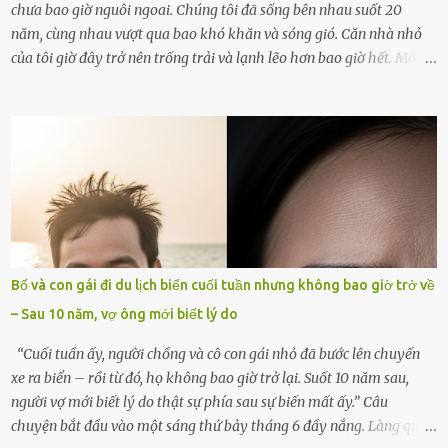
chưa bao giờ nguôi ngoai. Chúng tôi đã sống bên nhau suốt 20
năm, cùng nhau vượt qua bao khó khăn và sóng gió. Căn nhà nhỏ
của tôi giờ đây trở nên trống trải và lạnh lẽo hơn bao giờ hết. Mỗi
góc trong nhà đều gợi nhớ về hình bóng của cô ấy – người phụ nữ
mà tôi đã yêu thương và chia sẻ cả cuộc đời. Ngày vợ mất, tôi như
rơi vào khoảng trống vô tận, chẳng còn muốn làm gì ngoài việc
ngồi lặng lẽ nhớ về cô ấy. Nhưng cuộc sống không cho phép tôi mãi
chìm đắm trong đau khổ. Họ hàng, bạn bè và những người thân
thiết đã đến bên, giúp tôi tổ chức tang lễ chu toàn. Và hôm nay là
ngày giỗ đầu tiên của vợ, 49 ngày sau khi cô ấy rời xa tôi mãi
mãi.Buổi sáng hôm đó, sau khi cúng cơm xong, tôi quyết định lên
sắp xếp lại bàn thờ vợ. Mọi thứ vẫn như mọi ngày, nhưng có điều gì
Bố và con gái đi du lịch biển cuối tuần nhưng không bao giờ trở về
đó kỳ lạ mà tôi không thể giải thích được. Trong khoảnh khắc tôi
– Sau 10 năm, vợ ông mới biết lý do
cúi xuống lau chùi bát hương, một luồng gió lạ thoáng qua, khiến
tôi giật mình. Và rồi, một chuyện kinh...
“Cuối tuần ấy, người chồng và cô con gái nhỏ đã bước lên chuyến
xe ra biển – rồi từ đó, họ không bao giờ trở lại. Suốt 10 năm sau,
người vợ mới biết lý do thật sự phía sau sự biến mất ấy.” Câu
chuyện bắt đầu vào một sáng thứ bảy tháng 6 đầy nắng. Làng quê