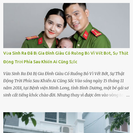
Vừa Sinh Ra Đã Bị Gia Đình Giàu Có Ruồng Bỏ Vì Vết Bớt, Sự Thật
Động Trời Phía Sau Khiến Ai Cũng S;ốc
Vừa Sinh Ra Đã Bị Gia Đình Giàu Có Ruồng Bỏ Vì Vết Bớt, Sự Thật
Động Trời Phía Sau Khiến Ai Cũng Sốc Vào sáng ngày 15 tháng 11
năm 2018, tại Bệnh viện Minh Long, tỉnh Bình Dương, một bé gái sơ
sinh cất tiếng khóc chào đời. Nhưng thay vì được ôm vào vòng tay
ấm áp của gia đình, bé lại đối diện với sự ruồng bỏ lạnh lùng. Đứa
trẻ – với một vết bớt đen trên má – bị gia đình ngoại hình hoàn
hảo, địa vị cao sang của ông Trần Quốc Tùng xem như điềm gở. Ông
Tùng, một doanh nhân quyền lực có tiếng ở Bình Dương, cùng vợ là
bà Đỗ Thị Nga, lập tức ra quyết định nhẫn tâm: bỏ lại đứa trẻ. Họ