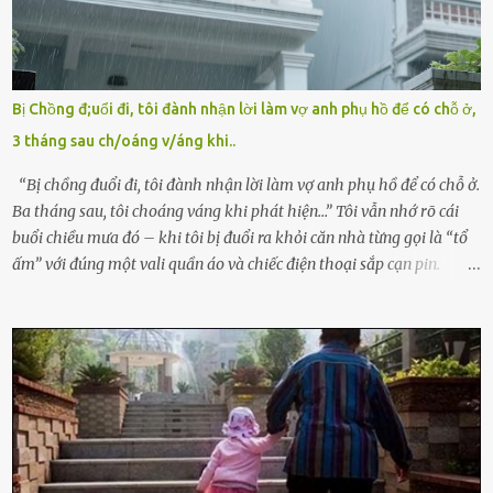
viện cớ “không đủ khả năng nuôi dưỡng” và ký vào giấy từ chối
quyền giám hộ, yêu cầu bệnh viện xử lý bé như một trường hợp bị
bỏ rơi. Trong khi ấy, con gái ruột của họ – Trần Lệ Mi – vẫn đang
mê man sau sinh, hoàn toàn không hay biết chuyện gì xảy ra.
Bị Chồng đ;uổi đi, tôi đành nhận lời làm vợ anh phụ hồ để có chỗ ở,
Thiếu úy Nguyễn Thị Mai, một nữ cảnh sát công tác tại địa phương,
3 tháng sau ch/oáng v/áng khi..
tình cờ chứng kiến giây phút bé bị đưa đi trong lặng lẽ. Nét mặt đỏ
hỏn, bàn tay bé xíu co quắp, ...
“Bị chồng đuổi đi, tôi đành nhận lời làm vợ anh phụ hồ để có chỗ ở.
Ba tháng sau, tôi choáng váng khi phát hiện…” Tôi vẫn nhớ rõ cái
buổi chiều mưa đó – khi tôi bị đuổi ra khỏi căn nhà từng gọi là “tổ
ấm” với đúng một vali quần áo và chiếc điện thoại sắp cạn pin.
Chồng tôi – người từng thề thốt “một đời yêu em” – đã không chút
thương xót ném tôi ra đường sau khi tôi bị sảy thai lần thứ hai. “Tôi
cưới cô để có con. Không phải để nuôi một cái thân bất tài chỉ biết
khóc lóc,” anh ta gằn giọng, đẩy mạnh cánh cửa trước mặt tôi.
Tiếng cánh cửa đóng lại, vang lên như một bản án lạnh lùng. Tôi
đứng chết lặng giữa cơn mưa, không biết đi đâu, về đâu. Bố mẹ tôi
mất sớm. Tôi chẳng có anh chị em. Họ hàng cũng thưa thớt, chẳng
ai thân thiết đến mức có thể mở lòng cho tôi tá túc. Bạn bè? Ai cũng