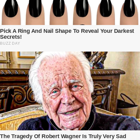
đêm không về. Và rồi, trong một bữa cơm tối vắng lặng, Trí ném
xuống bàn ly n...