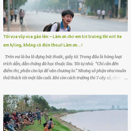
Trí là học sinh giỏi toàn huyện, học lớp 12 nhưng đã biết làm ruộng,
làm thuê, biết đi cày thuê từ 4h sáng rồi lại tất tả về đi học. Người
trong làng thương lắm, bảo: “Thằng Trí học giỏi mà hiền, sau này
nên ông này bà nọ đó!” Trí có ba cô em gái: Mai, Lan và Hương – ba
cái tên mẹ đặt lúc còn sống, mong tụi nhỏ sau này như hoa mai nở
Tôi vừa vẫy vừa gào lên: – Làm ơn chở em tới trường thi với! Xe
giữa mùa đông. Nhưng hoa có đẹp mấy cũng cần đất màu, mà nhà
em h/ỏng, không có điện thoại! Làm ơn…!
thì chỉ toàn đất sỏi đá và khốn khó. Năm đó, Trí đỗ Đại học Bách
Khoa Hà...
Trên vai là ba lô đựng bút thước, giấy tờ. Trong đầu là hàng loạt
trích dẫn, dẫn chứng đã học thuộc làu. Tôi tự nhủ: “Chỉ cần đến
điểm thi, phần còn lại để văn chương lo.” Nhưng số phận như muốn
thử thách tôi một lần cuối. Khi còn cách trường thi 7 cây số, chiếc xe
máy cà tàng của tôi đột nhiên chết máy giữa đường. Tôi luống
cuống đề lại, đạp liên tục, mở cốp, lay ổ điện… nhưng vô ích. Rồi tôi
sực nhớ – điện thoại đang sạc, sáng nay quên mang theo! Giữa con
đường thưa thớt người qua lại, tôi hoảng loạn vẫy tay xin đi nhờ. –
Chú ơi, cháu đi thi, xe hỏng rồi! Làm ơn cho cháu đi nhờ với! – Cô ơi,
giúp cháu với, cháu không có điện thoại… Người thì lắc đầu. Người
thì tăng ga tránh xa như né một kẻ lừa đảo. Tôi gào lên giữa đường