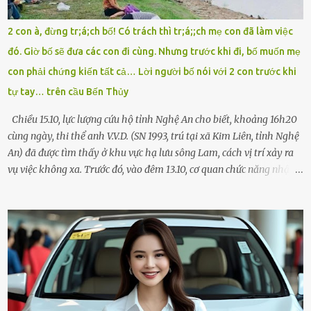
như một kẻ mất trí. Vô ích. 6h10. Còn hơn 30 phút nữa. Trong đầu
tôi chỉ có một lựa chọn duy nhất: chạy. Tôi quăng xe vào vệ đường,
2 con à, đừng tr;á;ch bố! Có trách thì tr;á;;ch mẹ con đã làm việc
rút tờ giấy báo dự thi nhét túi áo, đeo ba lô và chạy . Chạy miết.
đó. Giờ bố sẽ đưa các con đi cùng. Nhưng trước khi đi, bố muốn mẹ
Chạy không ngừng. Qua ngã...
con phải chứng kiến tất cả… Lời người bố nói với 2 con trước khi
tự tay… trên cầu Bến Thủy
Chiều 15.10, lực lượng cứu hộ tỉnh Nghệ An cho biết, khoảng 16h20
cùng ngày, thi thể anh V.V.D. (SN 1993, trú tại xã Kim Liên, tỉnh Nghệ
An) đã được tìm thấy ở khu vực hạ lưu sông Lam, cách vị trí xảy ra
vụ việc không xa. Trước đó, vào đêm 13.10, cơ quan chức năng nhận
được tin báo có một người đàn ông điều khiển xe máy lên cầu Bến
Thủy – cây cầu bắc qua sông Lam nối hai tỉnh Nghệ An và Hà Tĩnh
– rồi để lại xe máy trên cầu, ôm theo 2 con gái nhỏ nhảy xuống
sông. Người thân và hàng xóm ngóng chờ thông tin tìm kiếm 3 bố
con mất tích trên sông Lam sau vụ nhảy cầu. Ảnh: Hải Dương Tại
hiện trường, người dân phát hiện một chiếc xe máy mang biển kiểm
soát Nghệ An cùng hai chiếc cặp học sinh. Ngay trong đêm, lực
lượng chức năng phối hợp cùng các đội cứu hộ tình nguyện triển