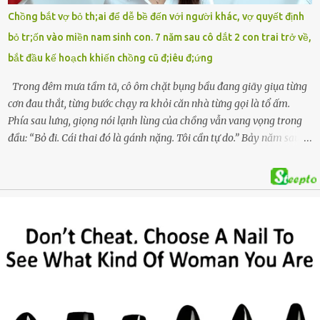
khai tìm kiếm. Danh tính các nạn nhân được xác định là anh V.V.D.
Chồng bắt vợ bỏ th;ai để dễ bề đến với người khác, vợ quyết định
và 2 con gái là cháu V.H.B. (SN 2020) và V.G.T. (SN 2021). Hai cháu là
bỏ tr;ốn vào miền nam sinh con. 7 năm sau cô dắt 2 con trai trở về,
con của anh D. và chị B.T.Y. (SN 1999). Lực lượng cứu hộ đã tiến hành
bắt đầu kế hoạch khiến chồng cũ đ;iêu đ;ứng
bàn giao t...
Trong đêm mưa tầm tã, cô ôm chặt bụng bầu đang giãy giụa từng
cơn đau thắt, từng bước chạy ra khỏi căn nhà từng gọi là tổ ấm.
Phía sau lưng, giọng nói lạnh lùng của chồng vẫn vang vọng trong
đầu: “Bỏ đi. Cái thai đó là gánh nặng. Tôi cần tự do.” Bảy năm sau,
cô quay trở về, không chỉ với một đứa con trai – mà là hai, và một
kế hoạch được chuẩn bị kỹ lưỡng để người đàn ông phản bội ấy
phải trả giá … Hà Nội, mùa thu năm 2018, cái lạnh len lỏi qua từng
khe cửa gỗ cũ kỹ. Trong một căn biệt thự sang trọng ở phố Tây Hồ,
Ngọc Anh ngồi lặng lẽ trên ghế sofa, tay đặt lên bụng – nơi hai sinh
linh bé bỏng đang lớn dần từng ngày. Cô chưa bao giờ nghĩ mình sẽ
phải sống trong sợ hãi khi mang thai, đặc biệt là sợ… chính chồng
mình. Trí – người chồng mà cô từng yêu đến mù quáng, đã không
còn là người đàn ông của ngày đầu. Thành đạt, quyền lực, nhưng
cũng dối trá và lạnh lùng. Gần đây, anh hay về muộn, thậm chí có