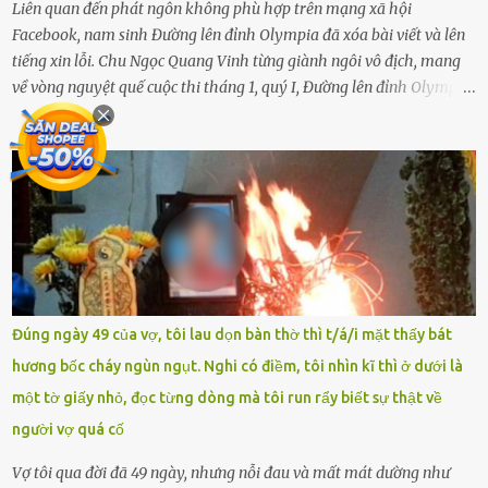
Liên quan đến phát ngôn không phù hợp trên mạng xã hội
Facebook, nam sinh Đường lên đỉnh Olympia đã xóa bài viết và lên
tiếng xin lỗi. Chu Ngọc Quang Vinh từng giành ngôi vô địch, mang
về vòng nguyệt quế cuộc thi tháng 1, quý I, Đường lên đỉnh Olympia.
Ảnh: Đơn vị cung cấp Trước đó, đêm ngày 1.9, trên mạng xã hội, một
tài khoản của học sinh mang tên Chu Vinh có bài viết có nội dung
chưa phù hợp, gây xôn xao, bức xúc trong dư luận. Ngay sau đó,
Trường THPT Chuyên Nguyễn Tất Thành báo cáo xác nhận tài
khoản Chu Vinh là của học sinh Chu Ngọc Quang Vinh, lớp 12 Anh
của nhà trường. Nam sinh này từng giành ngôi vô địch, mang về
vòng nguyệt quế cuộc thi tháng 1, quý I, Đường lên đỉnh Olympia
năm thứ 24. Quá trình giáo dục, học sinh Chu Ngọc Quang Vinh đã
nhận thức được nội dung bài viết của bản thân trên mạng xã hội
Đúng ngày 49 của vợ, tôi lau dọn bàn thờ thì t/á/i mặt thấy bát
ngày 1.9 là chưa phù hợp nên đã chủ động gỡ bài viết và đăng bài
hương bốc cháy ngùn ngụt. Nghi có điềm, tôi nhìn kĩ thì ở dưới là
xin lỗi trên trang Facebook cá nhân. Chu Ngọc Quang Vinh làm việc
một tờ giấy nhỏ, đọc từng dòng mà tôi run rẩy biết sự thật về
với cơ quan chức năng. Ảnh: Đơn vị cung...
người vợ quá cố
Vợ tôi qua đời đã 49 ngày, nhưng nỗi đau và mất mát dường như