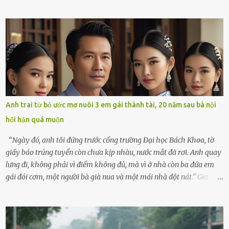
ven sông rộn ràng với tiếng gà gáy, tiếng trẻ con gọi nhau ra đồng
bắt cào cào. Ngôi nhà nhỏ của ông Minh và bà Hạnh cũng rộn ràng
không kém. Ông Minh, vốn là một người đàn ông điềm đạm, ít nói,
hôm ấy lại đặc biệt vui vẻ. Ông chuẩn bị hành lý cho chuyến đi biển
cùng cô con gái 8 tuổi tên Thảo. “Em ở nhà nghỉ ngơi nhé, anh đưa
con đi biển hai ngày, để nó được ngắm sóng, nghịch cát. Về chắc nó
sẽ kể cho em nghe cả tuần không hết chuyện.” – Ông Minh cười
hiền, vuốt tóc vợ. Bà Hạnh nhìn chồng và con gái ríu rít chuẩn bị mà
lòng cũng rộn ràng. Bà vốn ít có dịp đi xa vì còn bận buôn bán ở chợ,
Anh trai từ bỏ ước mơ nuôi 3 em gái thành tài, 20 năm sau bà nội
nên lần này cũng đành ở nhà. Thảo ôm chầm lấy mẹ trước khi đi:
hối hận quá muộn
“Con sẽ nhặt thật nhiều vỏ sò cho mẹ nhé!” Chiếc xe khách lăn
bánh rời khỏi bến...
“Ngày đó, anh tôi đứng trước cổng trường Đại học Bách Khoa, tờ
giấy báo trúng tuyển còn chưa kịp nhàu, nước mắt đã rơi. Anh quay
lưng đi, không phải vì điểm không đủ, mà vì ở nhà còn ba đứa em
gái đói cơm, một người bà già nua và một mái nhà dột nát.” Gia
đình anh Trí sống ở một xã nhỏ thuộc huyện Hương Sơn, Hà Tĩnh.
Mẹ mất sớm khi đứa út mới lên ba, cha thì bỏ đi biệt xứ từ đó không
có tin tức. Mọi gánh nặng đổ dồn lên đôi vai gầy guộc của bà nội –
cụ Nguyễn Thị Đào – và cậu con trai cả là Trí, lúc đó mới chỉ 17 tuổi.