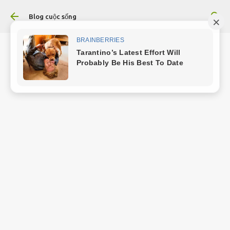
Chuyển đến nội dung chính
Blog cuộc sống