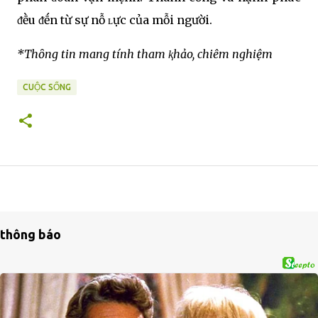
ᵭḕu ᵭḗn từ sự nỗ ʟực của mỗi người.
*Thȏng tin mang tính tham ⱪhảo, chiêm nghiệm
CUỘC SỐNG
thông báo