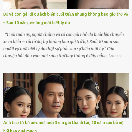
mãi.Buổi sáng hôm đó, sau khi cúng cơm xong, tôi quyết định lên
sắp xếp lại bàn thờ vợ. Mọi thứ vẫn như mọi ngày, nhưng có điều gì
Bố và con gái đi du lịch biển cuối tuần nhưng không bao giờ trở về
đó kỳ lạ mà tôi không thể giải thích được. Trong khoảnh khắc tôi
– Sau 10 năm, vợ ông mới biết lý do
cúi xuống lau chùi bát hương, một luồng gió lạ thoáng qua, khiến
tôi giật mình. Và rồi, một chuyện kinh...
“Cuối tuần ấy, người chồng và cô con gái nhỏ đã bước lên chuyến
xe ra biển – rồi từ đó, họ không bao giờ trở lại. Suốt 10 năm sau,
người vợ mới biết lý do thật sự phía sau sự biến mất ấy.” Câu
chuyện bắt đầu vào một sáng thứ bảy tháng 6 đầy nắng. Làng quê
ven sông rộn ràng với tiếng gà gáy, tiếng trẻ con gọi nhau ra đồng
bắt cào cào. Ngôi nhà nhỏ của ông Minh và bà Hạnh cũng rộn ràng
không kém. Ông Minh, vốn là một người đàn ông điềm đạm, ít nói,
hôm ấy lại đặc biệt vui vẻ. Ông chuẩn bị hành lý cho chuyến đi biển
cùng cô con gái 8 tuổi tên Thảo. “Em ở nhà nghỉ ngơi nhé, anh đưa
con đi biển hai ngày, để nó được ngắm sóng, nghịch cát. Về chắc nó
sẽ kể cho em nghe cả tuần không hết chuyện.” – Ông Minh cười
hiền, vuốt tóc vợ. Bà Hạnh nhìn chồng và con gái ríu rít chuẩn bị mà
lòng cũng rộn ràng. Bà vốn ít có dịp đi xa vì còn bận buôn bán ở chợ,
Anh trai từ bỏ ước mơ nuôi 3 em gái thành tài, 20 năm sau bà nội
nên lần này cũng đành ở nhà. Thảo ôm chầm lấy mẹ trước khi đi:
hối hận quá muộn