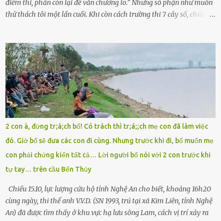
điểm thi, phần còn lại để văn chương lo.” Nhưng số phận như muốn
thử thách tôi một lần cuối. Khi còn cách trường thi 7 cây số, chiếc xe
máy cà tàng của tôi đột nhiên chết máy giữa đường. Tôi luống
cuống đề lại, đạp liên tục, mở cốp, lay ổ điện… nhưng vô ích. Rồi tôi
sực nhớ – điện thoại đang sạc, sáng nay quên mang theo! Giữa con
đường thưa thớt người qua lại, tôi hoảng loạn vẫy tay xin đi nhờ. –
Chú ơi, cháu đi thi, xe hỏng rồi! Làm ơn cho cháu đi nhờ với! – Cô ơi,
giúp cháu với, cháu không có điện thoại… Người thì lắc đầu. Người
thì tăng ga tránh xa như né một kẻ lừa đảo. Tôi gào lên giữa đường
như một kẻ mất trí. Vô ích. 6h10. Còn hơn 30 phút nữa. Trong đầu
tôi chỉ có một lựa chọn duy nhất: chạy. Tôi quăng xe vào vệ đường,
2 con à, đừng tr;á;ch bố! Có trách thì tr;á;;ch mẹ con đã làm việc
rút tờ giấy báo dự thi nhét túi áo, đeo ba lô và chạy . Chạy miết.
đó. Giờ bố sẽ đưa các con đi cùng. Nhưng trước khi đi, bố muốn mẹ
Chạy không ngừng. Qua ngã...
con phải chứng kiến tất cả… Lời người bố nói với 2 con trước khi
tự tay… trên cầu Bến Thủy
Chiều 15.10, lực lượng cứu hộ tỉnh Nghệ An cho biết, khoảng 16h20
cùng ngày, thi thể anh V.V.D. (SN 1993, trú tại xã Kim Liên, tỉnh Nghệ
An) đã được tìm thấy ở khu vực hạ lưu sông Lam, cách vị trí xảy ra