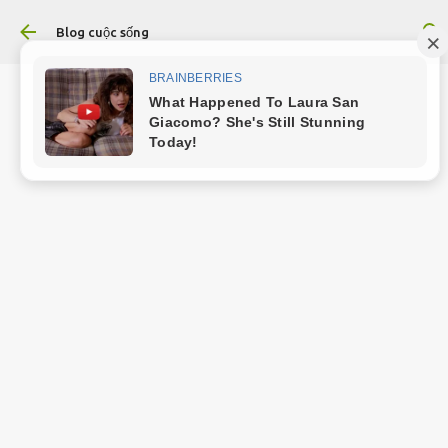
Chuyển đến nội dung chính
Blog cuộc sống