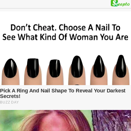
kế hoạch được chuẩn bị kỹ lưỡng để người đàn ông phản bội ấy
phải trả giá … Hà Nội, mùa thu năm 2018, cái lạnh len lỏi qua từng
khe cửa gỗ cũ kỹ. Trong một căn biệt thự sang trọng ở phố Tây Hồ,
Ngọc Anh ngồi lặng lẽ trên ghế sofa, tay đặt lên bụng – nơi hai sinh
linh bé bỏng đang lớn dần từng ngày. Cô chưa bao giờ nghĩ mình sẽ
phải sống trong sợ hãi khi mang thai, đặc biệt là sợ… chính chồng
mình. Trí – người chồng mà cô từng yêu đến mù quáng, đã không
còn là người đàn ông của ngày đầu. Thành đạt, quyền lực, nhưng
cũng dối trá và lạnh lùng. Gần đây, anh hay về muộn, thậm chí có
đêm không về. Và rồi, trong một bữa cơm tối vắng lặng, Trí ném
xuống bàn ly n...