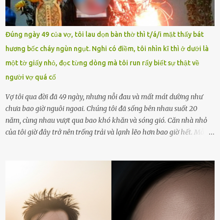
vòng nguyệt quế cuộc thi tháng 1, quý I, Đường lên đỉnh Olympia
năm thứ 24. Quá trình giáo dục, học sinh Chu Ngọc Quang Vinh đã
nhận thức được nội dung bài viết của bản thân trên mạng xã hội
Đúng ngày 49 của vợ, tôi lau dọn bàn thờ thì t/á/i mặt thấy bát
ngày 1.9 là chưa phù hợp nên đã chủ động gỡ bài viết và đăng bài
hương bốc cháy ngùn ngụt. Nghi có điềm, tôi nhìn kĩ thì ở dưới là
xin lỗi trên trang Facebook cá nhân. Chu Ngọc Quang Vinh làm việc
một tờ giấy nhỏ, đọc từng dòng mà tôi run rẩy biết sự thật về
với cơ quan chức năng. Ảnh: Đơn vị cung...
người vợ quá cố
Vợ tôi qua đời đã 49 ngày, nhưng nỗi đau và mất mát dường như
chưa bao giờ nguôi ngoai. Chúng tôi đã sống bên nhau suốt 20
năm, cùng nhau vượt qua bao khó khăn và sóng gió. Căn nhà nhỏ
của tôi giờ đây trở nên trống trải và lạnh lẽo hơn bao giờ hết. Mỗi
góc trong nhà đều gợi nhớ về hình bóng của cô ấy – người phụ nữ
mà tôi đã yêu thương và chia sẻ cả cuộc đời. Ngày vợ mất, tôi như
rơi vào khoảng trống vô tận, chẳng còn muốn làm gì ngoài việc
ngồi lặng lẽ nhớ về cô ấy. Nhưng cuộc sống không cho phép tôi mãi
chìm đắm trong đau khổ. Họ hàng, bạn bè và những người thân
thiết đã đến bên, giúp tôi tổ chức tang lễ chu toàn. Và hôm nay là
ngày giỗ đầu tiên của vợ, 49 ngày sau khi cô ấy rời xa tôi mãi