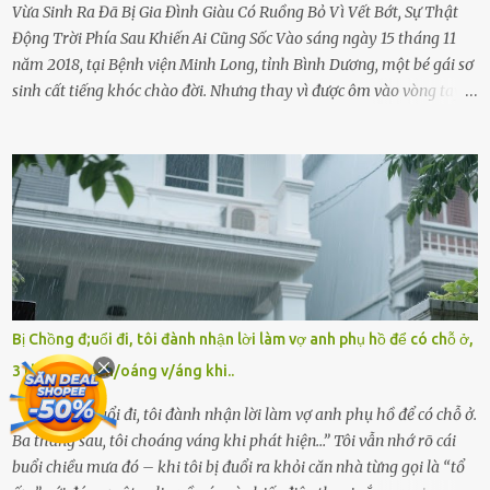
Vừa Sinh Ra Đã Bị Gia Đình Giàu Có Ruồng Bỏ Vì Vết Bớt, Sự Thật
Động Trời Phía Sau Khiến Ai Cũng Sốc Vào sáng ngày 15 tháng 11
năm 2018, tại Bệnh viện Minh Long, tỉnh Bình Dương, một bé gái sơ
sinh cất tiếng khóc chào đời. Nhưng thay vì được ôm vào vòng tay
ấm áp của gia đình, bé lại đối diện với sự ruồng bỏ lạnh lùng. Đứa
trẻ – với một vết bớt đen trên má – bị gia đình ngoại hình hoàn
hảo, địa vị cao sang của ông Trần Quốc Tùng xem như điềm gở. Ông
Tùng, một doanh nhân quyền lực có tiếng ở Bình Dương, cùng vợ là
bà Đỗ Thị Nga, lập tức ra quyết định nhẫn tâm: bỏ lại đứa trẻ. Họ
viện cớ “không đủ khả năng nuôi dưỡng” và ký vào giấy từ chối
quyền giám hộ, yêu cầu bệnh viện xử lý bé như một trường hợp bị
bỏ rơi. Trong khi ấy, con gái ruột của họ – Trần Lệ Mi – vẫn đang
mê man sau sinh, hoàn toàn không hay biết chuyện gì xảy ra.
Bị Chồng đ;uổi đi, tôi đành nhận lời làm vợ anh phụ hồ để có chỗ ở,
Thiếu úy Nguyễn Thị Mai, một nữ cảnh sát công tác tại địa phương,
3 tháng sau ch/oáng v/áng khi..
tình cờ chứng kiến giây phút bé bị đưa đi trong lặng lẽ. Nét mặt đỏ
hỏn, bàn tay bé xíu co quắp, ...
“Bị chồng đuổi đi, tôi đành nhận lời làm vợ anh phụ hồ để có chỗ ở.
Ba tháng sau, tôi choáng váng khi phát hiện…” Tôi vẫn nhớ rõ cái
buổi chiều mưa đó – khi tôi bị đuổi ra khỏi căn nhà từng gọi là “tổ