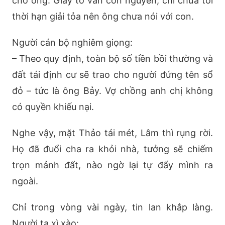
cho ông. Giấy tờ vẫn còn nguyên, chỉ chưa tới
thời hạn giải tỏa nên ông chưa nói với con.
Người cán bộ nghiêm giọng:
– Theo quy định, toàn bộ số tiền bồi thường và
đất tái định cư sẽ trao cho người đứng tên sổ
đỏ – tức là ông Bảy. Vợ chồng anh chị không
có quyền khiếu nại.
Nghe vậy, mặt Thảo tái mét, Lâm thì rụng rời.
Họ đã đuổi cha ra khỏi nhà, tưởng sẽ chiếm
trọn mảnh đất, nào ngờ lại tự đẩy mình ra
ngoài.
Chỉ trong vòng vài ngày, tin lan khắp làng.
Người ta xì xào: