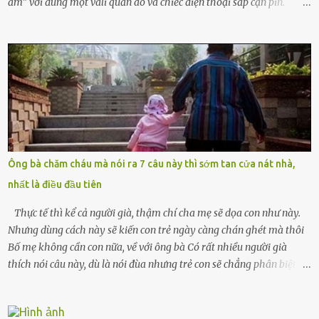
ấm” với đúng một vali quần áo và chiếc điện thoại sắp cạn pin.
Chồng tôi – người từng thề thốt “một đời yêu em” – đã không chút
thương xót ném tôi ra đường sau khi tôi bị sảy thai lần thứ hai. “Tôi
cưới cô để có con. Không phải để nuôi một cái thân bất tài chỉ biết
khóc lóc,” anh ta gằn giọng, đẩy mạnh cánh cửa trước mặt tôi.
Tiếng cánh cửa đóng lại, vang lên như một bản án lạnh lùng. Tôi
đứng chết lặng giữa cơn mưa, không biết đi đâu, về đâu. Bố mẹ tôi
mất sớm. Tôi chẳng có anh chị em. Họ hàng cũng thưa thớt, chẳng
ai thân thiết đến mức có thể mở lòng cho tôi tá túc. Bạn bè? Ai cũng
bận rộn với gia đình riêng của họ. Tôi đã từng đặt cược cả thanh
Ông bà chăm cháu mà nói ra 7 câu này thì sớm tan cửa nát nhà,
xuân vào người chồng ấy – và giờ, tôi chỉ còn lại chính mình. Tôi lên
nhất là điều đầu tiên
chiếc xe buýt cuối ngày, trốn chạy khỏi thành phố và nỗi đau. Tôi v...
Thực tế thì kể cả người già, thậm chí cha mẹ sẽ dọa con như này.
Nhưng dùng cách này sẽ kiến con trẻ ngày càng chán ghét mà thôi
Bố mẹ không cần con nữa, về với ông bà Có rất nhiều người già
thích nói câu này, dù là nói đùa nhưng trẻ con sẽ chẳng phân biệt
được nên chúng sẽ cực kỳ buồn. Đôi khi con cái phải rời xa cha mẹ,
sống với người già, lúc này con rất buồn. Thế nên người lớn hãy
khuyên nhủ con thật cẩn thận. Nếu cháu không nghe lời, cảnh sát