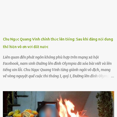
sẽ bắt Thực tế thì kể cả người già, thậm chí cha mẹ sẽ dọa con như
này. Nhưng dùng cách này sẽ kiến con trẻ ngày càng chán ghét mà
thôi. Đôi khi con cái phải rời xa cha mẹ, sống với người già, lúc này
con rất buồn. (ảnh minh họa) Nếu một ngày nào đó một đứa trẻ
gặp nguy hiểm và cần được giúp đỡ nhưng không dám gọi cảnh sát
để được giúp đỡ thì có thể sẽ bỏ lỡ cơ hội và gặp nguy hiểm. Trẻ con
Chu Ngọc Quang Vinh chính thức lên tiếng: Sau khi đăng nội dung
có biết gì đâu Nhiều người cứ coi trẻ còn nhỏ nên dù có phạm sai
thể hiện vô ơn với đất nước
lầm, thì họ cũng không trách mắng. Nhưng nếu người lớn tuổi
không dạy con cẩn...
Liên quan đến phát ngôn không phù hợp trên mạng xã hội
Facebook, nam sinh Đường lên đỉnh Olympia đã xóa bài viết và lên
tiếng xin lỗi. Chu Ngọc Quang Vinh từng giành ngôi vô địch, mang
về vòng nguyệt quế cuộc thi tháng 1, quý I, Đường lên đỉnh Olympia.
Ảnh: Đơn vị cung cấp Trước đó, đêm ngày 1.9, trên mạng xã hội, một
tài khoản của học sinh mang tên Chu Vinh có bài viết có nội dung
chưa phù hợp, gây xôn xao, bức xúc trong dư luận. Ngay sau đó,
Trường THPT Chuyên Nguyễn Tất Thành báo cáo xác nhận tài
khoản Chu Vinh là của học sinh Chu Ngọc Quang Vinh, lớp 12 Anh
của nhà trường. Nam sinh này từng giành ngôi vô địch, mang về