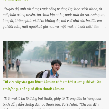
“Con sẽ nhặt thật nhiều vỏ sò cho mẹ nhé!” Chiếc xe khách lăn
bánh rời khỏi bến...
“Ngày đó, anh tôi đứng trước cổng trường Đại học Bách Khoa, tờ
giấy báo trúng tuyển còn chưa kịp nhàu, nước mắt đã rơi. Anh quay
lưng đi, không phải vì điểm không đủ, mà vì ở nhà còn ba đứa em
gái đói cơm, một người bà già nua và một mái nhà dột nát.” Gia
đình anh Trí sống ở một xã nhỏ thuộc huyện Hương Sơn, Hà Tĩnh.
Mẹ mất sớm khi đứa út mới lên ba, cha thì bỏ đi biệt xứ từ đó không
có tin tức. Mọi gánh nặng đổ dồn lên đôi vai gầy guộc của bà nội –
cụ Nguyễn Thị Đào – và cậu con trai cả là Trí, lúc đó mới chỉ 17 tuổi.
Trí là học sinh giỏi toàn huyện, học lớp 12 nhưng đã biết làm ruộng,
làm thuê, biết đi cày thuê từ 4h sáng rồi lại tất tả về đi học. Người
trong làng thương lắm, bảo: “Thằng Trí học giỏi mà hiền, sau này
nên ông này bà nọ đó!” Trí có ba cô em gái: Mai, Lan và Hương – ba
cái tên mẹ đặt lúc còn sống, mong tụi nhỏ sau này như hoa mai nở
Tôi vừa vẫy vừa gào lên: – Làm ơn chở em tới trường thi với! Xe
giữa mùa đông. Nhưng hoa có đẹp mấy cũng cần đất màu, mà nhà
em h/ỏng, không có điện thoại! Làm ơn…!
thì chỉ toàn đất sỏi đá và khốn khó. Năm đó, Trí đỗ Đại học Bách
Khoa Hà...
Trên vai là ba lô đựng bút thước, giấy tờ. Trong đầu là hàng loạt
trích dẫn, dẫn chứng đã học thuộc làu. Tôi tự nhủ: “Chỉ cần đến