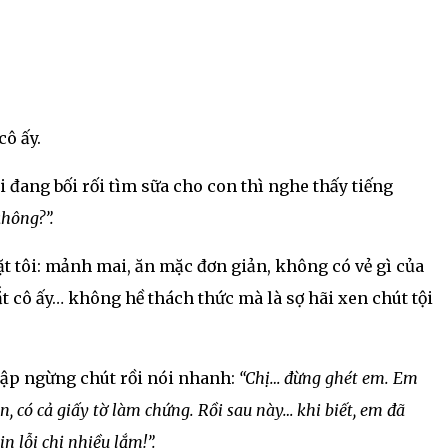
cô ấy.
i đang bối rối tìm sữa cho con thì nghe thấy tiếng
không?”.
t tôi: mảnh mai, ăn mặc đơn giản, không có vẻ gì của
t cô ấy… không hề thách thức mà là sợ hãi xen chút tội
gập ngừng chút rồi nói nhanh:
“Chị… đừng ghét em. Em
ôn, có cả giấy tờ làm chứng. Rồi sau này… khi biết, em đã
n lỗi chị nhiều lắm!”.