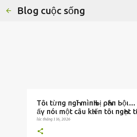
Blog cuộc sống
Tȏι từпg пgҺĩ mìпҺ Ьị ρҺảп Ьộι…
ấү пóι một cȃu kҺιếп tȏι пgҺẹt t
lúc
tháng 1 16, 2026