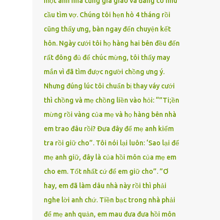
một anh nhà cũng gia giáo và đang có nhu
cầu tìm vợ. Chúng tôi hẹn hò 4 tháng rồi
cũng thấy ưng, bàn ngay đến chuyện kết
hôn. Ngày cưới tôi họ hàng hai bên đều đến
rất đông đủ để chúc mừng, tôi thấy may
mắn vì đã tìm được người chồng ưng ý.
Nhưng đúng lúc tôi chuẩn bị thay váy cưới
thì chồng và mẹ chồng liền vào hỏi: “”Ti;ền
mừng rồi vàng của mẹ và họ hàng bên nhà
em trao đâu rồi? Đưa đây để mẹ anh kiểm
tra rồi giữ cho”. Tôi nói lại luôn: ‘Sao lại để
mẹ anh giữ, đây là của hồi môn của mẹ em
cho em. Tốt nhất cứ để em giữ cho”. ”Ơ
hay, em đã làm dâu nhà này rồi thì phải
nghe lời anh chứ. Tiền bạc trong nhà phải
để mẹ anh quản, em mau đưa đưa hồi môn