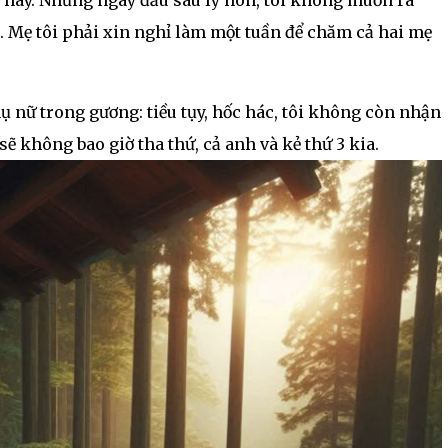
 hay. Những ngày đầu sau ly hôn, tôi không muốn ra
. Mẹ tôi phải xin nghỉ làm một tuần để chăm cả hai mẹ
ụ nữ trong gương: tiều tụy, hốc hác, tôi không còn nhận
ẽ không bao giờ tha thứ, cả anh và kẻ thứ 3 kia.