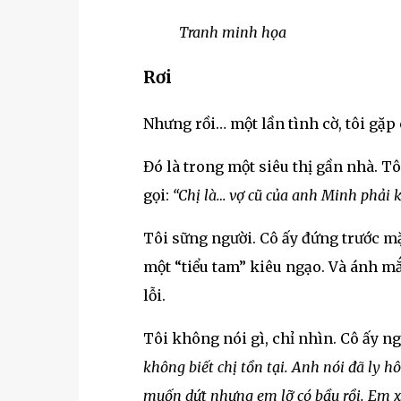
Tranh minh họa
Rơi
Nhưng rồi… một lần tình cờ, tôi gặp 
Đó là trong một siêu thị gần nhà. Tô
gọi:
“Chị là… vợ cũ của anh Minh phải 
Tôi sững người. Cô ấy đứng trước mặ
một “tiểu tam” kiêu ngạo. Và ánh mắ
lỗi.
Tôi không nói gì, chỉ nhìn. Cô ấy n
không biết chị tồn tại. Anh nói đã ly h
muốn dứt nhưng em lỡ có bầu rồi. Em xi