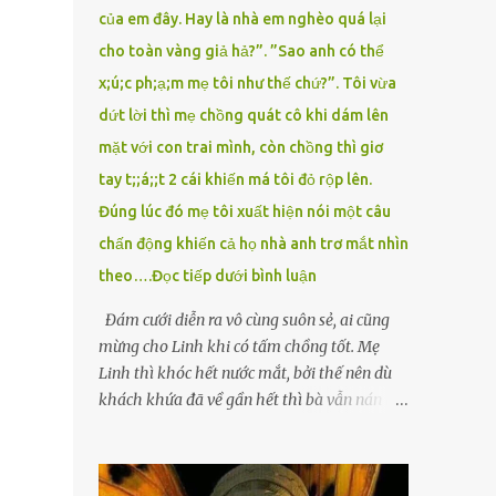
của em đây. Hay là nhà em nghèo quá lại
cho toàn vàng giả hả?”. ”Sao anh có thể
x;ú;c ph;ạ;m mẹ tôi như thế chứ?”. Tôi vừa
dứt lời thì mẹ chồng quát cô khi dám lên
mặt với con trai mình, còn chồng thì giơ
tay t;;á;;t 2 cái khiến má tôi đỏ rộp lên.
Đúng lúc đó mẹ tôi xuất hiện nói một câu
chấn động khiến cả họ nhà anh trơ mắt nhìn
theo….Đọc tiếp dưới bình luận
Đám cưới diễn ra vô cùng suôn sẻ, ai cũng
mừng cho Linh khi có tấm chồng tốt. Mẹ
Linh thì khóc hết nước mắt, bởi thế nên dù
khách khứa đã về gần hết thì bà vẫn nán lại
ở với con gái thêm chút nữa. Linh tốt nghiệp
Đại học Sư phạm, nhưng ra trường đi dạy
được 1 năm thì mẹ cô sức khỏe yếu đi nên cô