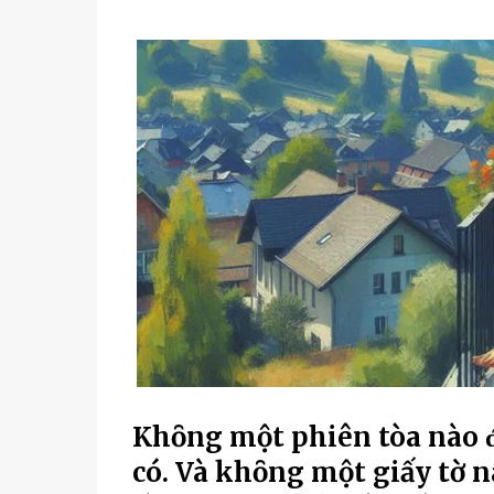
Khȏng một phiên tòa nào ᵭ
có. Và khȏng một giấy tờ n