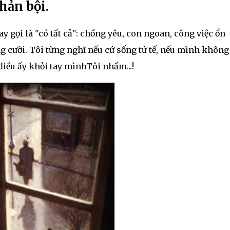
hản bội.
 gọi là "có tất cả": chồng yêu, con ngoan, công việc ổn
g cười. Tôi từng nghĩ nếu cứ sống tử tế, nếu mình không
 điều ấy khỏi tay mìnhTôi nhầm...!