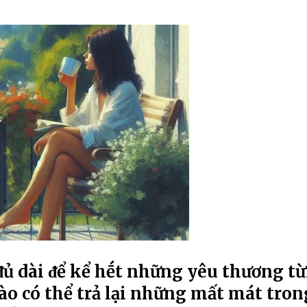
ủ dài ᵭể kể hḗt những yêu thương t
ào có thể trả lại những mất mát tron