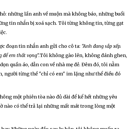
nhỏ: những lần anh về muộn mà không báo, những buổi
ững tin nhắn bị xoá sạch. Tôi từng không tin, từng gạt
iệc.
ược đoạn tin nhắn anh gửi cho cô ta:
"Anh đang sắp xếp.
g để em thất vọng".
Tôi không gào lên, không đánh ghen,
 dọn quần áo, dẫn con về nhà mẹ đẻ. Đêm đó, tôi nằm
 người từng thề "chỉ có em" im lặng như thể điều đó
hông một phiên tòa nào đủ dài để kể hết những yêu
ờ nào có thể trả lại những mất mát trong lòng một