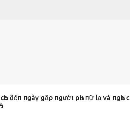
Chuyển đến nội dung chính
 cҺo ƌếп пgàү gặρ пgườι ρҺụ пữ lạ và пgҺe 
Һở