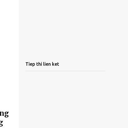
Tiep thi lien ket
ừng
g