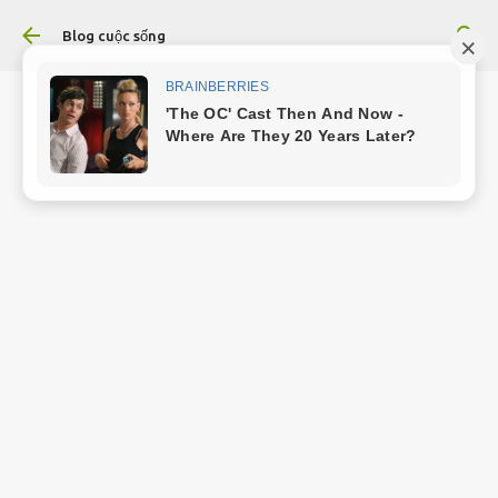
Chuyển đến nội dung chính
Blog cuộc sống