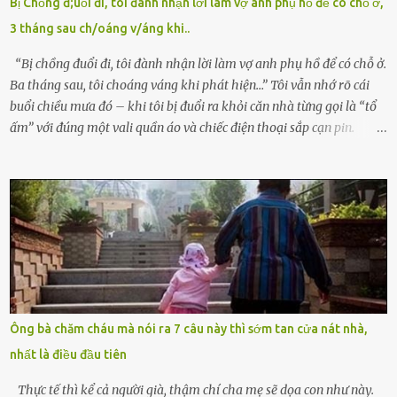
Bị Chồng đ;uổi đi, tôi đành nhận lời làm vợ anh phụ hồ để có chỗ ở,
Thiếu úy Nguyễn Thị Mai, một nữ cảnh sát công tác tại địa phương,
3 tháng sau ch/oáng v/áng khi..
tình cờ chứng kiến giây phút bé bị đưa đi trong lặng lẽ. Nét mặt đỏ
hỏn, bàn tay bé xíu co quắp, ...
“Bị chồng đuổi đi, tôi đành nhận lời làm vợ anh phụ hồ để có chỗ ở.
Ba tháng sau, tôi choáng váng khi phát hiện…” Tôi vẫn nhớ rõ cái
buổi chiều mưa đó – khi tôi bị đuổi ra khỏi căn nhà từng gọi là “tổ
ấm” với đúng một vali quần áo và chiếc điện thoại sắp cạn pin.
Chồng tôi – người từng thề thốt “một đời yêu em” – đã không chút
thương xót ném tôi ra đường sau khi tôi bị sảy thai lần thứ hai. “Tôi
cưới cô để có con. Không phải để nuôi một cái thân bất tài chỉ biết
khóc lóc,” anh ta gằn giọng, đẩy mạnh cánh cửa trước mặt tôi.
Tiếng cánh cửa đóng lại, vang lên như một bản án lạnh lùng. Tôi
đứng chết lặng giữa cơn mưa, không biết đi đâu, về đâu. Bố mẹ tôi
mất sớm. Tôi chẳng có anh chị em. Họ hàng cũng thưa thớt, chẳng
ai thân thiết đến mức có thể mở lòng cho tôi tá túc. Bạn bè? Ai cũng
bận rộn với gia đình riêng của họ. Tôi đã từng đặt cược cả thanh
Ông bà chăm cháu mà nói ra 7 câu này thì sớm tan cửa nát nhà,
xuân vào người chồng ấy – và giờ, tôi chỉ còn lại chính mình. Tôi lên
nhất là điều đầu tiên
chiếc xe buýt cuối ngày, trốn chạy khỏi thành phố và nỗi đau. Tôi v...
Thực tế thì kể cả người già, thậm chí cha mẹ sẽ dọa con như này.