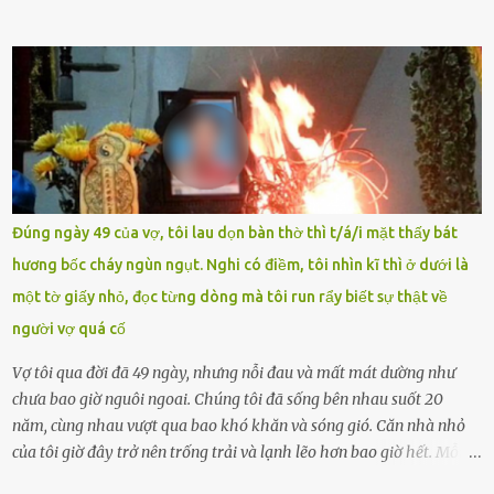
Ảnh: Đơn vị cung cấp Trước đó, đêm ngày 1.9, trên mạng xã hội, một
tài khoản của học sinh mang tên Chu Vinh có bài viết có nội dung
chưa phù hợp, gây xôn xao, bức xúc trong dư luận. Ngay sau đó,
Trường THPT Chuyên Nguyễn Tất Thành báo cáo xác nhận tài
khoản Chu Vinh là của học sinh Chu Ngọc Quang Vinh, lớp 12 Anh
của nhà trường. Nam sinh này từng giành ngôi vô địch, mang về
vòng nguyệt quế cuộc thi tháng 1, quý I, Đường lên đỉnh Olympia
năm thứ 24. Quá trình giáo dục, học sinh Chu Ngọc Quang Vinh đã
nhận thức được nội dung bài viết của bản thân trên mạng xã hội
Đúng ngày 49 của vợ, tôi lau dọn bàn thờ thì t/á/i mặt thấy bát
ngày 1.9 là chưa phù hợp nên đã chủ động gỡ bài viết và đăng bài
hương bốc cháy ngùn ngụt. Nghi có điềm, tôi nhìn kĩ thì ở dưới là
xin lỗi trên trang Facebook cá nhân. Chu Ngọc Quang Vinh làm việc
một tờ giấy nhỏ, đọc từng dòng mà tôi run rẩy biết sự thật về
với cơ quan chức năng. Ảnh: Đơn vị cung...
người vợ quá cố
Vợ tôi qua đời đã 49 ngày, nhưng nỗi đau và mất mát dường như
chưa bao giờ nguôi ngoai. Chúng tôi đã sống bên nhau suốt 20
năm, cùng nhau vượt qua bao khó khăn và sóng gió. Căn nhà nhỏ
của tôi giờ đây trở nên trống trải và lạnh lẽo hơn bao giờ hết. Mỗi
góc trong nhà đều gợi nhớ về hình bóng của cô ấy – người phụ nữ