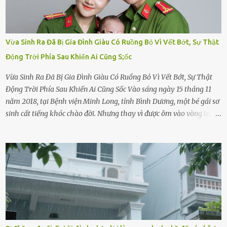
Vừa Sinh Ra Đã Bị Gia Đình Giàu Có Ruồng Bỏ Vì Vết Bớt, Sự Thật
Động Trời Phía Sau Khiến Ai Cũng S;ốc
Vừa Sinh Ra Đã Bị Gia Đình Giàu Có Ruồng Bỏ Vì Vết Bớt, Sự Thật
Động Trời Phía Sau Khiến Ai Cũng Sốc Vào sáng ngày 15 tháng 11
năm 2018, tại Bệnh viện Minh Long, tỉnh Bình Dương, một bé gái sơ
sinh cất tiếng khóc chào đời. Nhưng thay vì được ôm vào vòng tay
ấm áp của gia đình, bé lại đối diện với sự ruồng bỏ lạnh lùng. Đứa
trẻ – với một vết bớt đen trên má – bị gia đình ngoại hình hoàn
hảo, địa vị cao sang của ông Trần Quốc Tùng xem như điềm gở. Ông
Tùng, một doanh nhân quyền lực có tiếng ở Bình Dương, cùng vợ là
bà Đỗ Thị Nga, lập tức ra quyết định nhẫn tâm: bỏ lại đứa trẻ. Họ
viện cớ “không đủ khả năng nuôi dưỡng” và ký vào giấy từ chối
quyền giám hộ, yêu cầu bệnh viện xử lý bé như một trường hợp bị
bỏ rơi. Trong khi ấy, con gái ruột của họ – Trần Lệ Mi – vẫn đang
mê man sau sinh, hoàn toàn không hay biết chuyện gì xảy ra.