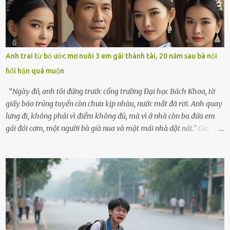
cùng cô con gái 8 tuổi tên Thảo. “Em ở nhà nghỉ ngơi nhé, anh đưa
con đi biển hai ngày, để nó được ngắm sóng, nghịch cát. Về chắc nó
sẽ kể cho em nghe cả tuần không hết chuyện.” – Ông Minh cười
hiền, vuốt tóc vợ. Bà Hạnh nhìn chồng và con gái ríu rít chuẩn bị mà
lòng cũng rộn ràng. Bà vốn ít có dịp đi xa vì còn bận buôn bán ở chợ,
Anh trai từ bỏ ước mơ nuôi 3 em gái thành tài, 20 năm sau bà nội
nên lần này cũng đành ở nhà. Thảo ôm chầm lấy mẹ trước khi đi:
hối hận quá muộn
“Con sẽ nhặt thật nhiều vỏ sò cho mẹ nhé!” Chiếc xe khách lăn
bánh rời khỏi bến...
“Ngày đó, anh tôi đứng trước cổng trường Đại học Bách Khoa, tờ
giấy báo trúng tuyển còn chưa kịp nhàu, nước mắt đã rơi. Anh quay
lưng đi, không phải vì điểm không đủ, mà vì ở nhà còn ba đứa em
gái đói cơm, một người bà già nua và một mái nhà dột nát.” Gia
đình anh Trí sống ở một xã nhỏ thuộc huyện Hương Sơn, Hà Tĩnh.
Mẹ mất sớm khi đứa út mới lên ba, cha thì bỏ đi biệt xứ từ đó không
có tin tức. Mọi gánh nặng đổ dồn lên đôi vai gầy guộc của bà nội –
cụ Nguyễn Thị Đào – và cậu con trai cả là Trí, lúc đó mới chỉ 17 tuổi.
Trí là học sinh giỏi toàn huyện, học lớp 12 nhưng đã biết làm ruộng,
làm thuê, biết đi cày thuê từ 4h sáng rồi lại tất tả về đi học. Người
trong làng thương lắm, bảo: “Thằng Trí học giỏi mà hiền, sau này
nên ông này bà nọ đó!” Trí có ba cô em gái: Mai, Lan và Hương – ba