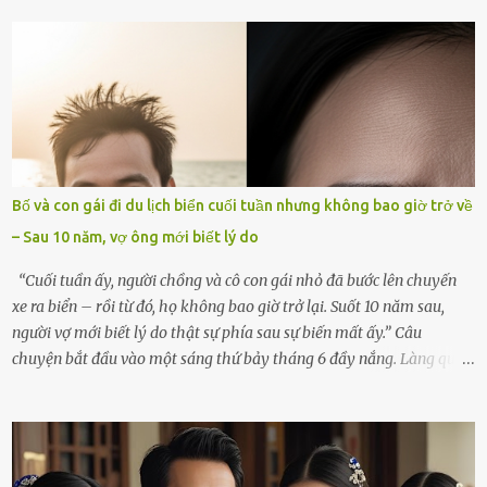
mà tôi đã yêu thương và chia sẻ cả cuộc đời. Ngày vợ mất, tôi như
rơi vào khoảng trống vô tận, chẳng còn muốn làm gì ngoài việc
ngồi lặng lẽ nhớ về cô ấy. Nhưng cuộc sống không cho phép tôi mãi
chìm đắm trong đau khổ. Họ hàng, bạn bè và những người thân
thiết đã đến bên, giúp tôi tổ chức tang lễ chu toàn. Và hôm nay là
ngày giỗ đầu tiên của vợ, 49 ngày sau khi cô ấy rời xa tôi mãi
mãi.Buổi sáng hôm đó, sau khi cúng cơm xong, tôi quyết định lên
sắp xếp lại bàn thờ vợ. Mọi thứ vẫn như mọi ngày, nhưng có điều gì
Bố và con gái đi du lịch biển cuối tuần nhưng không bao giờ trở về
đó kỳ lạ mà tôi không thể giải thích được. Trong khoảnh khắc tôi
– Sau 10 năm, vợ ông mới biết lý do
cúi xuống lau chùi bát hương, một luồng gió lạ thoáng qua, khiến
tôi giật mình. Và rồi, một chuyện kinh...
“Cuối tuần ấy, người chồng và cô con gái nhỏ đã bước lên chuyến
xe ra biển – rồi từ đó, họ không bao giờ trở lại. Suốt 10 năm sau,
người vợ mới biết lý do thật sự phía sau sự biến mất ấy.” Câu
chuyện bắt đầu vào một sáng thứ bảy tháng 6 đầy nắng. Làng quê
ven sông rộn ràng với tiếng gà gáy, tiếng trẻ con gọi nhau ra đồng
bắt cào cào. Ngôi nhà nhỏ của ông Minh và bà Hạnh cũng rộn ràng
không kém. Ông Minh, vốn là một người đàn ông điềm đạm, ít nói,
hôm ấy lại đặc biệt vui vẻ. Ông chuẩn bị hành lý cho chuyến đi biển