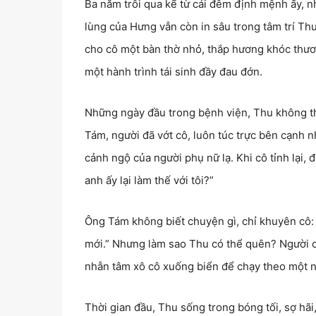
Ba năm trôi qua kể từ cái đêm định mệnh ấy, n
lùng của Hưng vẫn còn in sâu trong tâm trí Thu
cho cô một bàn thờ nhỏ, thắp hương khóc thươ
một hành trình tái sinh đầy đau đớn.
Những ngày đầu trong bệnh viện, Thu không th
Tám, người đã vớt cô, luôn túc trực bên cạnh 
cảnh ngộ của người phụ nữ lạ. Khi cô tỉnh lại, đ
anh ấy lại làm thế với tôi?”
Ông Tám không biết chuyện gì, chỉ khuyên cô: “
mới.” Nhưng làm sao Thu có thể quên? Người ch
nhẫn tâm xô cô xuống biển để chạy theo một 
Thời gian đầu, Thu sống trong bóng tối, sợ hãi