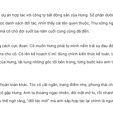
t dự án hợp tác với công ty bất động sản của Hưng. Số phận dườ
c danh sách đối tác, nhìn thấy cái tên quen thuộc, Thu sững ng
 mà cô chờ đợi suốt ba năm cuối cùng cũng đã đến.
 cách cực đoan. Cô muốn Hưng phải tự mình nếm trải sự đau đớ
a cho cô. Cô lên kế hoạch tỉ mỉ: dùng chính kiến thức kế toán, t
ủa Hưng, lật tung những góc tối bên trong, từng bước kéo anh t
hoàn toàn khác. Tóc cô cắt ngắn, trang điểm nhẹ, phong thái c
 cô gặp Hưng. Anh ta thoáng ngạc nhiên, đôi mắt mở to, rồi nhan
thể ngờ rằng, “đối tác mới” mà anh sắp hợp tác lại chính là ngư