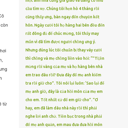
một anh nhà cũng gia giáo và đang có nhu
cầu tìm vợ. Chúng tôi hẹn hò 4 tháng rồi
Cô
cũng thấy ưng, bàn ngay đến chuyện kết
 còn
hôn. Ngày cưới tôi họ hàng hai bên đều đến
rất đông đủ để chúc mừng, tôi thấy may
mắn vì đã tìm được người chồng ưng ý.
Nhưng đúng lúc tôi chuẩn bị thay váy cưới
 hơi
thì chồng và mẹ chồng liền vào hỏi: “”Ti;ền
n,
mừng rồi vàng của mẹ và họ hàng bên nhà
hưng
em trao đâu rồi? Đưa đây để mẹ anh kiểm
h
tra rồi giữ cho”. Tôi nói lại luôn: ‘Sao lại để
mẹ anh giữ, đây là của hồi môn của mẹ em
cho em. Tốt nhất cứ để em giữ cho”. ”Ơ
ề từ
hay, em đã làm dâu nhà này rồi thì phải
nghe lời anh chứ. Tiền bạc trong nhà phải
để mẹ anh quản, em mau đưa đưa hồi môn