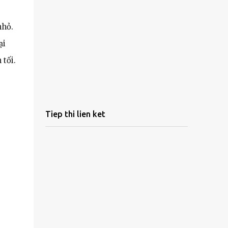
nhỏ.
ại
tối.
Tiep thi lien ket