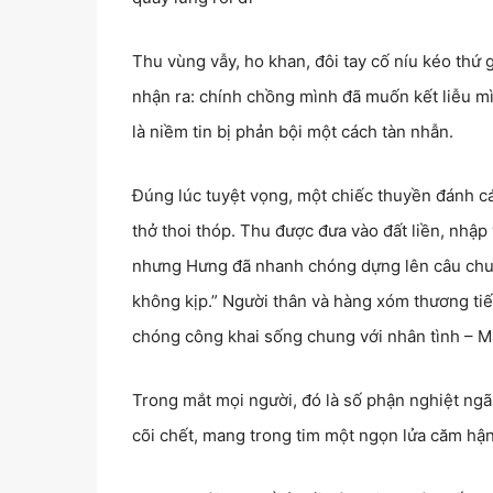
Thu vùng vẫy, ho khan, đôi tay cố níu kéo thứ
nhận ra: chính chồng mình đã muốn kết liễu m
là niềm tin bị phản bội một cách tàn nhẫn.
Đúng lúc tuyệt vọng, một chiếc thuyền đánh cá 
thở thoi thóp. Thu được đưa vào đất liền, nhập 
nhưng Hưng đã nhanh chóng dựng lên câu chuyệ
không kịp.” Người thân và hàng xóm thương tiếc
chóng công khai sống chung với nhân tình – Mai
Trong mắt mọi người, đó là số phận nghiệt ngã c
cõi chết, mang trong tim một ngọn lửa căm hận