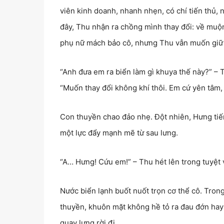
viên kinh doanh, nhanh nhẹn, có chí tiến thủ
đây, Thu nhận ra chồng mình thay đổi: về muộn,
phụ nữ mách bảo cô, nhưng Thu vẫn muốn giữ gi
“Anh đưa em ra biển làm gì khuya thế này?” – 
“Muốn thay đổi không khí thôi. Em cứ yên tâm, 
Con thuyền chao đảo nhẹ. Đột nhiên, Hưng tiến
một lực đẩy mạnh mẽ từ sau lưng.
“A… Hưng! Cứu em!” – Thu hét lên trong tuyệt 
Nước biển lạnh buốt nuốt trọn cơ thể cô. Tron
thuyền, khuôn mặt không hề tỏ ra đau đớn hay v
quay lưng rời đi