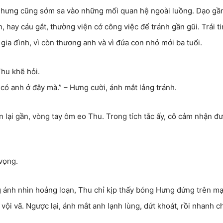
, nhưng cũng sớm sa vào những mối quan hệ ngoài luồng. Dạo gầ
 hay cáu gắt, thường viện cớ công việc để tránh gần gũi. Trái t
a đình, vì còn thương anh và vì đứa con nhỏ mới ba tuổi.
Thu khẽ hỏi.
có anh ở đây mà.” – Hưng cười, ánh mắt lảng tránh.
 lại gần, vòng tay ôm eo Thu. Trong tích tắc ấy, cô cảm nhận đ
vọng.
g ánh nhìn hoảng loạn, Thu chỉ kịp thấy bóng Hưng đứng trên m
ội vã. Ngược lại, ánh mắt anh lạnh lùng, dứt khoát, rồi nhanh 