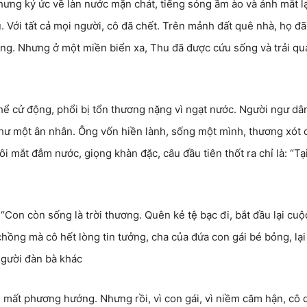
hưng ký ức về làn nước mặn chát, tiếng sóng ầm ào và ánh mắt l
. Với tất cả mọi người, cô đã chết. Trên mảnh đất quê nhà, họ đã
ng. Nhưng ở một miền biển xa, Thu đã được cứu sống và trải qu
ể cử động, phổi bị tổn thương nặng vì ngạt nước. Người ngư dâ
như một ân nhân. Ông vốn hiền lành, sống một mình, thương xót 
ôi mắt đẫm nước, giọng khàn đặc, câu đầu tiên thốt ra chỉ là: “Tạ
Con còn sống là trời thương. Quên kẻ tệ bạc đi, bắt đầu lại cuộ
ồng mà cô hết lòng tin tưởng, cha của đứa con gái bé bỏng, lại
người đàn bà khác
, mất phương hướng. Nhưng rồi, vì con gái, vì niềm căm hận, cô 