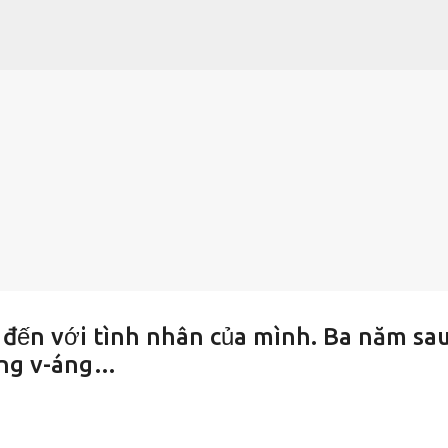
Chuyển đến nội dung chính
đến với tình nhân của mình. Ba năm sau
áng v-áng…