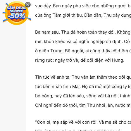
vực dậy. Ban ngày phụ việc cho những người b
của ông Tám giới thiệu. Dần dần, Thu xây dựng 
Ba năm sau, Thu đã hoàn toàn thay đổi. Không 
mẽ, khôn khéo và có nghề nghiệp ổn định. Cô t
ở miền Trung. Bề ngoài, ai cũng thấy cô điềm 
rừng rực: ngày trở về, để đối diện với Hưng.
Tin tức về anh ta, Thu vẫn âm thầm theo dõi 
túc bên nhân tình Mai. Họ đã mở một công ty k
bé bỏng, nay đã lên sáu, sống với bà nội, thỉn
Chỉ nghĩ đến đó thôi, tim Thu nhói lên, nước 
“Con ơi, mẹ sắp về với con rồi. Và mẹ sẽ cho c