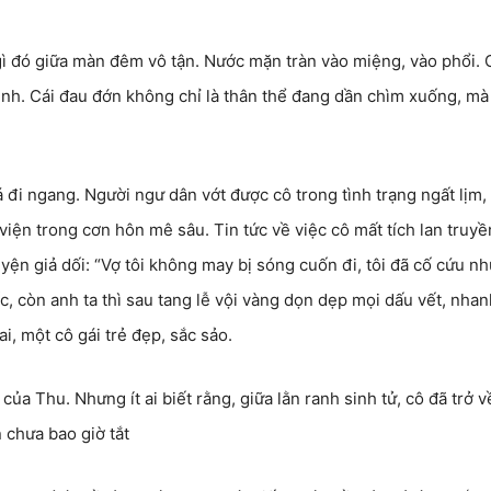
 gì đó giữa màn đêm vô tận. Nước mặn tràn vào miệng, vào phổi. 
ình. Cái đau đớn không chỉ là thân thể đang dần chìm xuống, mà
đi ngang. Người ngư dân vớt được cô trong tình trạng ngất lịm,
viện trong cơn hôn mê sâu. Tin tức về việc cô mất tích lan truyề
n giả dối: “Vợ tôi không may bị sóng cuốn đi, tôi đã cố cứu n
, còn anh ta thì sau tang lễ vội vàng dọn dẹp mọi dấu vết, nhan
, một cô gái trẻ đẹp, sắc sảo.
ủa Thu. Nhưng ít ai biết rằng, giữa lằn ranh sinh tử, cô đã trở v
 chưa bao giờ tắt