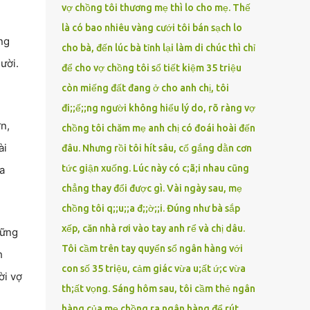
vợ chồng tôi thương mẹ thì lo cho mẹ. Thế
là có bao nhiêu vàng cưới tôi bán sạch lo
ng
cho bà, đến lúc bà tỉnh lại làm di chúc thì chỉ
ười.
để cho vợ chồng tôi sổ tiết kiệm 35 triệu
còn miếng đất đang ở cho anh chị, tôi
đi;;ế;;ng người không hiểu lý do, rõ ràng vợ
n,
chồng tôi chăm mẹ anh chị có đoái hoài đến
ài
đâu. Nhưng rồi tôi hít sâu, cố gắng dằn cơn
tức giận xuống. Lúc này có c;ã;i nhau cũng
a
chẳng thay đổi được gì. Vài ngày sau, mẹ
chồng tôi q;;u;;a đ;;ờ;;i. Đúng như bà sắp
xếp, căn nhà rơi vào tay anh rể và chị dâu.
hững
Tôi cầm trên tay quyển sổ ngân hàng với
h
con số 35 triệu, cảm giác vừa u;ất ứ;c vừa
ời vợ
th;ất vọng. Sáng hôm sau, tôi cầm thẻ ngân
hàng của mẹ chồng ra ngân hàng để rút