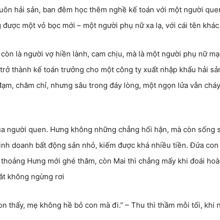
uôn hải sản, ban đêm học thêm nghề kế toán với một người que
được một vỏ bọc mới – một người phụ nữ xa lạ, với cái tên khác
còn là người vợ hiền lành, cam chịu, mà là một người phụ nữ m
rở thành kế toán trưởng cho một công ty xuất nhập khẩu hải sả
đạm, chăm chỉ, nhưng sâu trong đáy lòng, một ngọn lửa vẫn chá
qua người quen. Hưng không những chẳng hối hận, mà còn sống 
inh doanh bất động sản nhỏ, kiếm được khá nhiều tiền. Đứa con 
h thoảng Hưng mới ghé thăm, còn Mai thì chẳng mấy khi đoái hoài
mắt không ngừng rơi
on thấy, mẹ không hề bỏ con mà đi.” – Thu thì thầm mỗi tối, khi 