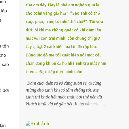
ạnh
của em đây. Hay là nhà em nghèo quá lại
 lập
cho toàn vàng giả hả?”. ”Sao anh có thể
a
x;ú;c ph;ạ;m mẹ tôi như thế chứ?”. Tôi vừa
dứt lời thì mẹ chồng quát cô khi dám lên
mặt với con trai mình, còn chồng thì giơ
n tên
tay t;;á;;t 2 cái khiến má tôi đỏ rộp lên.
cho
Đúng lúc đó mẹ tôi xuất hiện nói một câu
chấn động khiến cả họ nhà anh trơ mắt nhìn
i sao
theo….Đọc tiếp dưới bình luận
Đám cưới diễn ra vô cùng suôn sẻ, ai cũng
c đời
mừng cho Linh khi có tấm chồng tốt. Mẹ
Linh thì khóc hết nước mắt, bởi thế nên dù
khách khứa đã về gần hết thì bà vẫn nán lại
ở với con gái thêm chút nữa. Linh tốt nghiệp
Đại học Sư phạm, nhưng ra trường đi dạy
được 1 năm thì mẹ cô sức khỏe yếu đi nên cô
dần