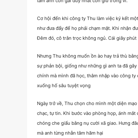
tấm ảnh con gái duy nhất còn giữ trong ví.
Cơ hội đến khi công ty Thu làm việc ký kết mộ
như đưa đẩy để họ phải chạm mặt. Khi nhận đượ
Đêm đó, cô trằn trọc không ngủ. Cái giây phút
Nhưng Thu không muốn ồn ào hay trả thù bằng
sự phản bội, giống như những gì anh ta đã gây r
chính mà mình đã học, thâm nhập vào công ty c
xuống hố sâu tuyệt vọng
Ngày trở về, Thu chọn cho mình một diện mạo 
chạc, tự tin. Khi bước vào phòng họp, ánh mắt
chóng che giấu bằng nụ cười xã giao. Hưng đâu 
mà anh từng nhẫn tâm hãm hại