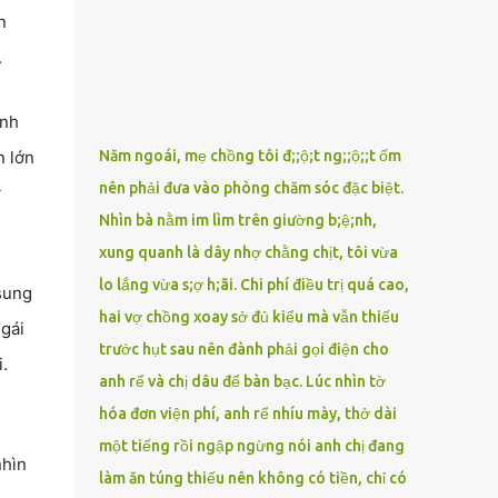
phải xin nghỉ để về quê chăm sóc mẹ rồi sẵn
n
mở cửa hàng hoa quả để buôn bán. Thương
.
mẹ nên Linh lúc nào cố gắng tằn tiện chi tiêu
cho bản thân, trong khi bạn bè cùng trang
lứa thì quần áo xúng xính, son phấn, mỹ
ạnh
phẩm đủ cả thì Linh lại sống rất giản dị. Cô
n lớn
Năm ngoái, mẹ chồng tôi đ;;ộ;t ng;;ộ;;t ốm
cũng muốn làm đẹp nhưng nghĩ thà dành
nên phải đưa vào phòng chăm sóc đặc biệt.
y
tiền đó mua đồ ăn ngon bồi bổ cho mẹ thì sẽ
Nhìn bà nằm im lìm trên giường b;ệ;nh,
tốt hơn. Gần 30 tuổi Linh vẫn chưa có chồng,
phần vì gia đình Linh nghèo, phần nữa là
xung quanh là dây nhợ chằng chịt, tôi vừa
Linh sợ cảnh lấy chồng rồi bỏ mẹ một mình
lo lắng vừa s;ợ h;ãi. Chi phí điều trị quá cao,
sung
cô không an tâm. Cho đến một lần thì có cô
hai vợ chồng xoay sở đủ kiểu mà vẫn thiếu
gái
Xuân là bạn học cũ của mẹ Linh đến chơi,
trước hụt sau nên đành phải gọi điện cho
thấy Linh liền khen nức nở: ”Ôi trời, cái Linh
.
anh rể và chị dâu để bàn bạc. Lúc nhìn tờ
càng ngày càng xinh ra ấy nhỉ? Thế sắp lấy
chồng chưa cháu?”. Nghe đến đó thì mẹ Linh
hóa đơn viện phí, anh rể nhíu mày, thở dài
tiếp lời: ”Cô...
một tiếng rồi ngập ngừng nói anh chị đang
nhìn
làm ăn túng thiếu nên không có tiền, chỉ có