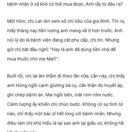
bệnh nhân ở xã khó có thể mua được. Anh lấy từ đâu ra?
Một hôm, chị Lan lén xem sổ chi tiêu của gia đình. Thì ra,
mấy tháng nay tiền lương anh mang về ít hơn trước. Anh
nói lý do là bệnh viện đang cắt phụ cấp, chị tin. Nhưng
giờ chị bắt đầu nghĩ: “Hay là anh đã dùng tiền nhà để
mua thuốc cho mẹ Mai?”.
Buổi tối, chị lại âm thầm đi theo lần nữa. Lần này, chị thấy
anh Hùng ngồi cạnh giường bà cụ, cẩn thận đo huyết áp,
ghi chép bệnh án. Mai ngồi bên, mắt rơm rớm nước.
Cảnh tượng ấy khiến chị chùn bước. Không có sự tình tứ
nào, chỉ thấy một bác sĩ hết lòng với bệnh nhân. Nhưng
điều làm chị khó hiểu là tại sao anh lại giấu vợ, không hề