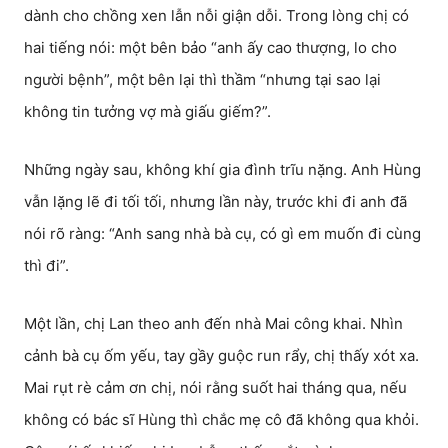
dành cho chồng xen lẫn nỗi giận dỗi. Trong lòng chị có
hai tiếng nói: một bên bảo “anh ấy cao thượng, lo cho
người bệnh”, một bên lại thì thầm “nhưng tại sao lại
không tin tưởng vợ mà giấu giếm?”.
Những ngày sau, không khí gia đình trĩu nặng. Anh Hùng
vẫn lặng lẽ đi tối tối, nhưng lần này, trước khi đi anh đã
nói rõ ràng: “Anh sang nhà bà cụ, có gì em muốn đi cùng
thì đi”.
Một lần, chị Lan theo anh đến nhà Mai công khai. Nhìn
cảnh bà cụ ốm yếu, tay gầy guộc run rẩy, chị thấy xót xa.
Mai rụt rè cảm ơn chị, nói rằng suốt hai tháng qua, nếu
không có bác sĩ Hùng thì chắc mẹ cô đã không qua khỏi.