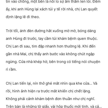
tin vào chồng, một bên là nỗi lo sợ âm thầm len lỏi. Đêm
ấy, khi anh Hùng lại xách túi y tế rời nhà, chị Lan quyết
định lặng lẽ đi theo.
Trời tối, ánh đèn đường hắt xuống mờ mờ, bóng dáng
anh Hùng đi trước, tay cầm túi khám bệnh quen thuộc.
Chị Lan đi sau, tim đập nhanh hơn thường lệ. Khi đến
gần nhà Mai, chị thấy anh bước vào không chút ngập
ngừng. Cửa nhà khép hờ, bên trong có tiếng nói chuyện
rì rầm.
Chị Lan tiến lại, nín thở ghé mắt nhìn qua khe cửa… Và
rồi, hình ảnh hiện ra trước mắt khiến chị chết lặng.
Không phải cảnh khám bệnh đơn thuần như chị nghĩ.
Trên bàn là những tờ giấy, vài hộp thuốc mới tinh, và cả…