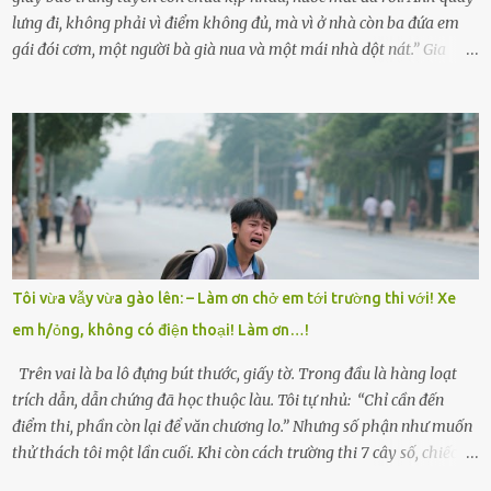
lưng đi, không phải vì điểm không đủ, mà vì ở nhà còn ba đứa em
gái đói cơm, một người bà già nua và một mái nhà dột nát.” Gia
đình anh Trí sống ở một xã nhỏ thuộc huyện Hương Sơn, Hà Tĩnh.
Mẹ mất sớm khi đứa út mới lên ba, cha thì bỏ đi biệt xứ từ đó không
có tin tức. Mọi gánh nặng đổ dồn lên đôi vai gầy guộc của bà nội –
cụ Nguyễn Thị Đào – và cậu con trai cả là Trí, lúc đó mới chỉ 17 tuổi.
Trí là học sinh giỏi toàn huyện, học lớp 12 nhưng đã biết làm ruộng,
làm thuê, biết đi cày thuê từ 4h sáng rồi lại tất tả về đi học. Người
trong làng thương lắm, bảo: “Thằng Trí học giỏi mà hiền, sau này
nên ông này bà nọ đó!” Trí có ba cô em gái: Mai, Lan và Hương – ba
cái tên mẹ đặt lúc còn sống, mong tụi nhỏ sau này như hoa mai nở
Tôi vừa vẫy vừa gào lên: – Làm ơn chở em tới trường thi với! Xe
giữa mùa đông. Nhưng hoa có đẹp mấy cũng cần đất màu, mà nhà
em h/ỏng, không có điện thoại! Làm ơn…!
thì chỉ toàn đất sỏi đá và khốn khó. Năm đó, Trí đỗ Đại học Bách
Khoa Hà...
Trên vai là ba lô đựng bút thước, giấy tờ. Trong đầu là hàng loạt
trích dẫn, dẫn chứng đã học thuộc làu. Tôi tự nhủ: “Chỉ cần đến
điểm thi, phần còn lại để văn chương lo.” Nhưng số phận như muốn
thử thách tôi một lần cuối. Khi còn cách trường thi 7 cây số, chiếc xe
máy cà tàng của tôi đột nhiên chết máy giữa đường. Tôi luống