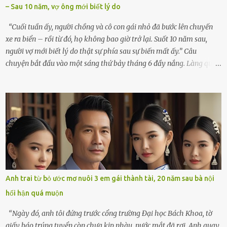
– Sau 10 năm, vợ ông mới biết lý do
cúi xuống lau chùi bát hương, một luồng gió lạ thoáng qua, khiến
tôi giật mình. Và rồi, một chuyện kinh...
“Cuối tuần ấy, người chồng và cô con gái nhỏ đã bước lên chuyến
xe ra biển – rồi từ đó, họ không bao giờ trở lại. Suốt 10 năm sau,
người vợ mới biết lý do thật sự phía sau sự biến mất ấy.” Câu
chuyện bắt đầu vào một sáng thứ bảy tháng 6 đầy nắng. Làng quê
ven sông rộn ràng với tiếng gà gáy, tiếng trẻ con gọi nhau ra đồng
bắt cào cào. Ngôi nhà nhỏ của ông Minh và bà Hạnh cũng rộn ràng
không kém. Ông Minh, vốn là một người đàn ông điềm đạm, ít nói,
hôm ấy lại đặc biệt vui vẻ. Ông chuẩn bị hành lý cho chuyến đi biển
cùng cô con gái 8 tuổi tên Thảo. “Em ở nhà nghỉ ngơi nhé, anh đưa
con đi biển hai ngày, để nó được ngắm sóng, nghịch cát. Về chắc nó
sẽ kể cho em nghe cả tuần không hết chuyện.” – Ông Minh cười
hiền, vuốt tóc vợ. Bà Hạnh nhìn chồng và con gái ríu rít chuẩn bị mà
lòng cũng rộn ràng. Bà vốn ít có dịp đi xa vì còn bận buôn bán ở chợ,
Anh trai từ bỏ ước mơ nuôi 3 em gái thành tài, 20 năm sau bà nội
nên lần này cũng đành ở nhà. Thảo ôm chầm lấy mẹ trước khi đi:
hối hận quá muộn
“Con sẽ nhặt thật nhiều vỏ sò cho mẹ nhé!” Chiếc xe khách lăn
bánh rời khỏi bến...
“Ngày đó, anh tôi đứng trước cổng trường Đại học Bách Khoa, tờ
giấy báo trúng tuyển còn chưa kịp nhàu, nước mắt đã rơi. Anh quay