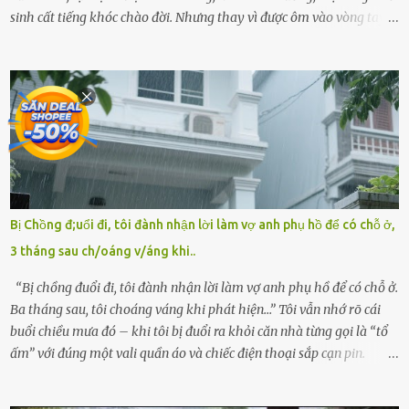
sinh cất tiếng khóc chào đời. Nhưng thay vì được ôm vào vòng tay
ấm áp của gia đình, bé lại đối diện với sự ruồng bỏ lạnh lùng. Đứa
trẻ – với một vết bớt đen trên má – bị gia đình ngoại hình hoàn
hảo, địa vị cao sang của ông Trần Quốc Tùng xem như điềm gở. Ông
Tùng, một doanh nhân quyền lực có tiếng ở Bình Dương, cùng vợ là
bà Đỗ Thị Nga, lập tức ra quyết định nhẫn tâm: bỏ lại đứa trẻ. Họ
viện cớ “không đủ khả năng nuôi dưỡng” và ký vào giấy từ chối
quyền giám hộ, yêu cầu bệnh viện xử lý bé như một trường hợp bị
bỏ rơi. Trong khi ấy, con gái ruột của họ – Trần Lệ Mi – vẫn đang
mê man sau sinh, hoàn toàn không hay biết chuyện gì xảy ra.
Bị Chồng đ;uổi đi, tôi đành nhận lời làm vợ anh phụ hồ để có chỗ ở,
Thiếu úy Nguyễn Thị Mai, một nữ cảnh sát công tác tại địa phương,
3 tháng sau ch/oáng v/áng khi..
tình cờ chứng kiến giây phút bé bị đưa đi trong lặng lẽ. Nét mặt đỏ
hỏn, bàn tay bé xíu co quắp, ...
“Bị chồng đuổi đi, tôi đành nhận lời làm vợ anh phụ hồ để có chỗ ở.
Ba tháng sau, tôi choáng váng khi phát hiện…” Tôi vẫn nhớ rõ cái
buổi chiều mưa đó – khi tôi bị đuổi ra khỏi căn nhà từng gọi là “tổ
ấm” với đúng một vali quần áo và chiếc điện thoại sắp cạn pin.
Chồng tôi – người từng thề thốt “một đời yêu em” – đã không chút
thương xót ném tôi ra đường sau khi tôi bị sảy thai lần thứ hai. “Tôi