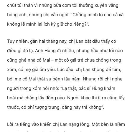
chút tủi thân vì những bữa cơm tối thường xuyên vắng
bóng anh, nhưng chị vẫn nghĩ: “Chồng mình lo cho cả xã,
không lẽ mình lại ích kỷ giữ cho riêng?”.
Tuy nhiên, gần hai tháng nay, chị Lan bắt đầu thấy có
điều gì đó lạ. Anh Hùng đi nhiều, nhưng hầu như tối nào
cũng ghé nhà cô Mai – một cô gái trẻ chưa chồng trong
xóm, có mẹ già ốm yếu. Lúc đầu, chị Lan không để tâm,
bởi mẹ cô Mai thật sự bệnh lâu năm. Nhưng rồi chị nghe
người trong xóm nói nhỏ: “Lạ thật, bác sĩ Hùng khám
hoài mà chẳng lấy đồng nào. Người khác thì ít ra cũng lấy
thuốc, có phí tượng trưng, đằng này thì không”.
Lời ra tiếng vào khiến chị Lan nặng lòng. Một bên là niềm