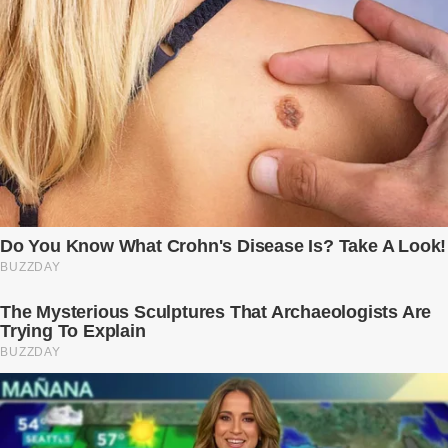
Ngọc Anh ngồi lặng lẽ trên ghế sofa, tay đặt lên bụng – nơi hai sinh
linh bé bỏng đang lớn dần từng ngày. Cô chưa bao giờ nghĩ mình sẽ
phải sống trong sợ hãi khi mang thai, đặc biệt là sợ… chính chồng
mình. Trí – người chồng mà cô từng yêu đến mù quáng, đã không
còn là người đàn ông của ngày đầu. Thành đạt, quyền lực, nhưng
cũng dối trá và lạnh lùng. Gần đây, anh hay về muộn, thậm chí có
đêm không về. Và rồi, trong một bữa cơm tối vắng lặng, Trí ném
xuống bàn ly n...