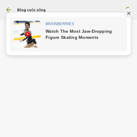
Chuyển đến nội dung chính
Blog cuộc sống