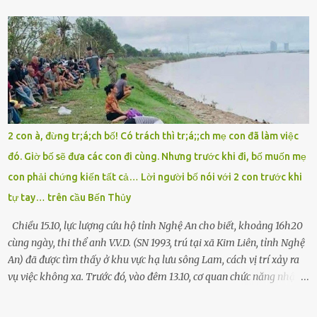
cuống đề lại, đạp liên tục, mở cốp, lay ổ điện… nhưng vô ích. Rồi tôi
sực nhớ – điện thoại đang sạc, sáng nay quên mang theo! Giữa con
đường thưa thớt người qua lại, tôi hoảng loạn vẫy tay xin đi nhờ. –
Chú ơi, cháu đi thi, xe hỏng rồi! Làm ơn cho cháu đi nhờ với! – Cô ơi,
giúp cháu với, cháu không có điện thoại… Người thì lắc đầu. Người
thì tăng ga tránh xa như né một kẻ lừa đảo. Tôi gào lên giữa đường
như một kẻ mất trí. Vô ích. 6h10. Còn hơn 30 phút nữa. Trong đầu
tôi chỉ có một lựa chọn duy nhất: chạy. Tôi quăng xe vào vệ đường,
2 con à, đừng tr;á;ch bố! Có trách thì tr;á;;ch mẹ con đã làm việc
rút tờ giấy báo dự thi nhét túi áo, đeo ba lô và chạy . Chạy miết.
đó. Giờ bố sẽ đưa các con đi cùng. Nhưng trước khi đi, bố muốn mẹ
Chạy không ngừng. Qua ngã...
con phải chứng kiến tất cả… Lời người bố nói với 2 con trước khi
tự tay… trên cầu Bến Thủy
Chiều 15.10, lực lượng cứu hộ tỉnh Nghệ An cho biết, khoảng 16h20
cùng ngày, thi thể anh V.V.D. (SN 1993, trú tại xã Kim Liên, tỉnh Nghệ
An) đã được tìm thấy ở khu vực hạ lưu sông Lam, cách vị trí xảy ra
vụ việc không xa. Trước đó, vào đêm 13.10, cơ quan chức năng nhận
được tin báo có một người đàn ông điều khiển xe máy lên cầu Bến
Thủy – cây cầu bắc qua sông Lam nối hai tỉnh Nghệ An và Hà Tĩnh