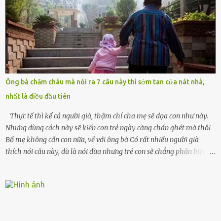
cưới cô để có con. Không phải để nuôi một cái thân bất tài chỉ biết
khóc lóc,” anh ta gằn giọng, đẩy mạnh cánh cửa trước mặt tôi.
Tiếng cánh cửa đóng lại, vang lên như một bản án lạnh lùng. Tôi
đứng chết lặng giữa cơn mưa, không biết đi đâu, về đâu. Bố mẹ tôi
mất sớm. Tôi chẳng có anh chị em. Họ hàng cũng thưa thớt, chẳng
ai thân thiết đến mức có thể mở lòng cho tôi tá túc. Bạn bè? Ai cũng
bận rộn với gia đình riêng của họ. Tôi đã từng đặt cược cả thanh
Ông bà chăm cháu mà nói ra 7 câu này thì sớm tan cửa nát nhà,
xuân vào người chồng ấy – và giờ, tôi chỉ còn lại chính mình. Tôi lên
nhất là điều đầu tiên
chiếc xe buýt cuối ngày, trốn chạy khỏi thành phố và nỗi đau. Tôi v...
Thực tế thì kể cả người già, thậm chí cha mẹ sẽ dọa con như này.
Nhưng dùng cách này sẽ kiến con trẻ ngày càng chán ghét mà thôi
Bố mẹ không cần con nữa, về với ông bà Có rất nhiều người già
thích nói câu này, dù là nói đùa nhưng trẻ con sẽ chẳng phân biệt
được nên chúng sẽ cực kỳ buồn. Đôi khi con cái phải rời xa cha mẹ,
sống với người già, lúc này con rất buồn. Thế nên người lớn hãy
khuyên nhủ con thật cẩn thận. Nếu cháu không nghe lời, cảnh sát
sẽ bắt Thực tế thì kể cả người già, thậm chí cha mẹ sẽ dọa con như
này. Nhưng dùng cách này sẽ kiến con trẻ ngày càng chán ghét mà