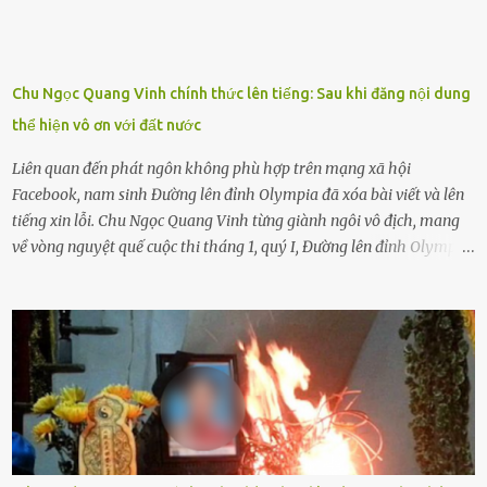
thôi. Đôi khi con cái phải rời xa cha mẹ, sống với người già, lúc này
con rất buồn. (ảnh minh họa) Nếu một ngày nào đó một đứa trẻ
gặp nguy hiểm và cần được giúp đỡ nhưng không dám gọi cảnh sát
để được giúp đỡ thì có thể sẽ bỏ lỡ cơ hội và gặp nguy hiểm. Trẻ con
Chu Ngọc Quang Vinh chính thức lên tiếng: Sau khi đăng nội dung
có biết gì đâu Nhiều người cứ coi trẻ còn nhỏ nên dù có phạm sai
thể hiện vô ơn với đất nước
lầm, thì họ cũng không trách mắng. Nhưng nếu người lớn tuổi
không dạy con cẩn...
Liên quan đến phát ngôn không phù hợp trên mạng xã hội
Facebook, nam sinh Đường lên đỉnh Olympia đã xóa bài viết và lên
tiếng xin lỗi. Chu Ngọc Quang Vinh từng giành ngôi vô địch, mang
về vòng nguyệt quế cuộc thi tháng 1, quý I, Đường lên đỉnh Olympia.
Ảnh: Đơn vị cung cấp Trước đó, đêm ngày 1.9, trên mạng xã hội, một
tài khoản của học sinh mang tên Chu Vinh có bài viết có nội dung
chưa phù hợp, gây xôn xao, bức xúc trong dư luận. Ngay sau đó,
Trường THPT Chuyên Nguyễn Tất Thành báo cáo xác nhận tài
khoản Chu Vinh là của học sinh Chu Ngọc Quang Vinh, lớp 12 Anh
của nhà trường. Nam sinh này từng giành ngôi vô địch, mang về
vòng nguyệt quế cuộc thi tháng 1, quý I, Đường lên đỉnh Olympia
năm thứ 24. Quá trình giáo dục, học sinh Chu Ngọc Quang Vinh đã
nhận thức được nội dung bài viết của bản thân trên mạng xã hội