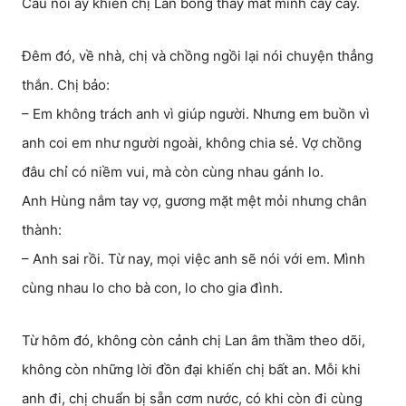
Câu nói ấy khiến chị Lan bỗng thấy mắt mình cay cay.
Đêm đó, về nhà, chị và chồng ngồi lại nói chuyện thẳng
thắn. Chị bảo:
– Em không trách anh vì giúp người. Nhưng em buồn vì
anh coi em như người ngoài, không chia sẻ. Vợ chồng
đâu chỉ có niềm vui, mà còn cùng nhau gánh lo.
Anh Hùng nắm tay vợ, gương mặt mệt mỏi nhưng chân
thành:
– Anh sai rồi. Từ nay, mọi việc anh sẽ nói với em. Mình
cùng nhau lo cho bà con, lo cho gia đình.
Từ hôm đó, không còn cảnh chị Lan âm thầm theo dõi,
không còn những lời đồn đại khiến chị bất an. Mỗi khi
anh đi, chị chuẩn bị sẵn cơm nước, có khi còn đi cùng