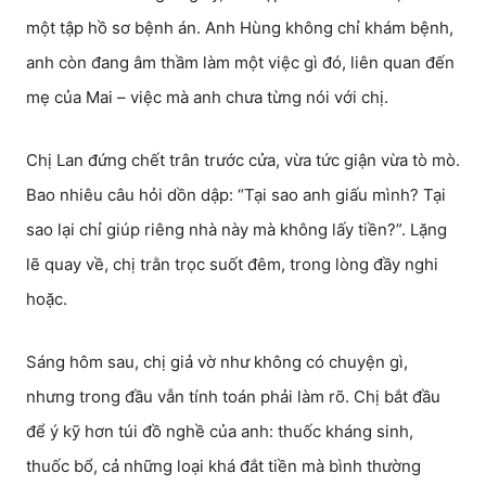
một tập hồ sơ bệnh án. Anh Hùng không chỉ khám bệnh,
anh còn đang âm thầm làm một việc gì đó, liên quan đến
mẹ của Mai – việc mà anh chưa từng nói với chị.
Chị Lan đứng chết trân trước cửa, vừa tức giận vừa tò mò.
Bao nhiêu câu hỏi dồn dập: “Tại sao anh giấu mình? Tại
sao lại chỉ giúp riêng nhà này mà không lấy tiền?”. Lặng
lẽ quay về, chị trằn trọc suốt đêm, trong lòng đầy nghi
hoặc.
Sáng hôm sau, chị giả vờ như không có chuyện gì,
nhưng trong đầu vẫn tính toán phải làm rõ. Chị bắt đầu
để ý kỹ hơn túi đồ nghề của anh: thuốc kháng sinh,
thuốc bổ, cả những loại khá đắt tiền mà bình thường