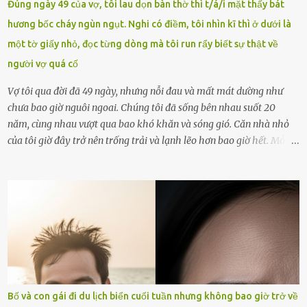
Đúng ngày 49 của vợ, tôi lau dọn bàn thờ thì t/á/i mặt thấy bát
ngày 1.9 là chưa phù hợp nên đã chủ động gỡ bài viết và đăng bài
hương bốc cháy ngùn ngụt. Nghi có điềm, tôi nhìn kĩ thì ở dưới là
xin lỗi trên trang Facebook cá nhân. Chu Ngọc Quang Vinh làm việc
một tờ giấy nhỏ, đọc từng dòng mà tôi run rẩy biết sự thật về
với cơ quan chức năng. Ảnh: Đơn vị cung...
người vợ quá cố
Vợ tôi qua đời đã 49 ngày, nhưng nỗi đau và mất mát dường như
chưa bao giờ nguôi ngoai. Chúng tôi đã sống bên nhau suốt 20
năm, cùng nhau vượt qua bao khó khăn và sóng gió. Căn nhà nhỏ
của tôi giờ đây trở nên trống trải và lạnh lẽo hơn bao giờ hết. Mỗi
góc trong nhà đều gợi nhớ về hình bóng của cô ấy – người phụ nữ
mà tôi đã yêu thương và chia sẻ cả cuộc đời. Ngày vợ mất, tôi như
rơi vào khoảng trống vô tận, chẳng còn muốn làm gì ngoài việc
ngồi lặng lẽ nhớ về cô ấy. Nhưng cuộc sống không cho phép tôi mãi
chìm đắm trong đau khổ. Họ hàng, bạn bè và những người thân
thiết đã đến bên, giúp tôi tổ chức tang lễ chu toàn. Và hôm nay là
ngày giỗ đầu tiên của vợ, 49 ngày sau khi cô ấy rời xa tôi mãi
mãi.Buổi sáng hôm đó, sau khi cúng cơm xong, tôi quyết định lên
sắp xếp lại bàn thờ vợ. Mọi thứ vẫn như mọi ngày, nhưng có điều gì
Bố và con gái đi du lịch biển cuối tuần nhưng không bao giờ trở về
đó kỳ lạ mà tôi không thể giải thích được. Trong khoảnh khắc tôi