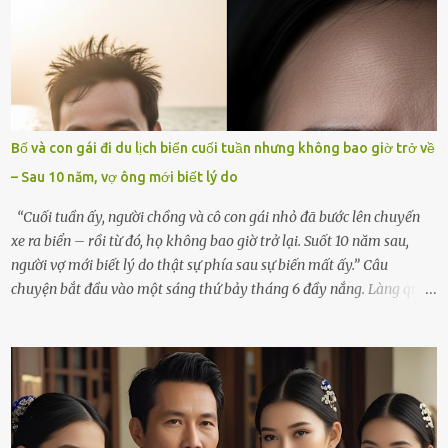
ngồi lặng lẽ nhớ về cô ấy. Nhưng cuộc sống không cho phép tôi mãi
chìm đắm trong đau khổ. Họ hàng, bạn bè và những người thân
thiết đã đến bên, giúp tôi tổ chức tang lễ chu toàn. Và hôm nay là
ngày giỗ đầu tiên của vợ, 49 ngày sau khi cô ấy rời xa tôi mãi
mãi.Buổi sáng hôm đó, sau khi cúng cơm xong, tôi quyết định lên
sắp xếp lại bàn thờ vợ. Mọi thứ vẫn như mọi ngày, nhưng có điều gì
Bố và con gái đi du lịch biển cuối tuần nhưng không bao giờ trở về
đó kỳ lạ mà tôi không thể giải thích được. Trong khoảnh khắc tôi
– Sau 10 năm, vợ ông mới biết lý do
cúi xuống lau chùi bát hương, một luồng gió lạ thoáng qua, khiến
tôi giật mình. Và rồi, một chuyện kinh...
“Cuối tuần ấy, người chồng và cô con gái nhỏ đã bước lên chuyến
xe ra biển – rồi từ đó, họ không bao giờ trở lại. Suốt 10 năm sau,
người vợ mới biết lý do thật sự phía sau sự biến mất ấy.” Câu
chuyện bắt đầu vào một sáng thứ bảy tháng 6 đầy nắng. Làng quê
ven sông rộn ràng với tiếng gà gáy, tiếng trẻ con gọi nhau ra đồng
bắt cào cào. Ngôi nhà nhỏ của ông Minh và bà Hạnh cũng rộn ràng
không kém. Ông Minh, vốn là một người đàn ông điềm đạm, ít nói,
hôm ấy lại đặc biệt vui vẻ. Ông chuẩn bị hành lý cho chuyến đi biển
cùng cô con gái 8 tuổi tên Thảo. “Em ở nhà nghỉ ngơi nhé, anh đưa
con đi biển hai ngày, để nó được ngắm sóng, nghịch cát. Về chắc nó