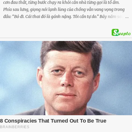
cơn đau thắt, từng bước chạy ra khỏi căn nhà từng gọi là tổ ấm.
Phía sau lưng, giọng nói lạnh lùng của chồng vẫn vang vọng trong
đầu: “Bỏ đi. Cái thai đó là gánh nặng. Tôi cần tự do.” Bảy năm sau,
cô quay trở về, không chỉ với một đứa con trai – mà là hai, và một
kế hoạch được chuẩn bị kỹ lưỡng để người đàn ông phản bội ấy
phải trả giá … Hà Nội, mùa thu năm 2018, cái lạnh len lỏi qua từng
khe cửa gỗ cũ kỹ. Trong một căn biệt thự sang trọng ở phố Tây Hồ,
Ngọc Anh ngồi lặng lẽ trên ghế sofa, tay đặt lên bụng – nơi hai sinh
linh bé bỏng đang lớn dần từng ngày. Cô chưa bao giờ nghĩ mình sẽ
phải sống trong sợ hãi khi mang thai, đặc biệt là sợ… chính chồng
mình. Trí – người chồng mà cô từng yêu đến mù quáng, đã không
còn là người đàn ông của ngày đầu. Thành đạt, quyền lực, nhưng
cũng dối trá và lạnh lùng. Gần đây, anh hay về muộn, thậm chí có
đêm không về. Và rồi, trong một bữa cơm tối vắng lặng, Trí ném
xuống bàn ly n...