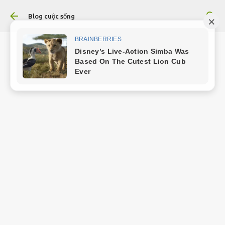
Chuyển đến nội dung chính
Blog cuộc sống