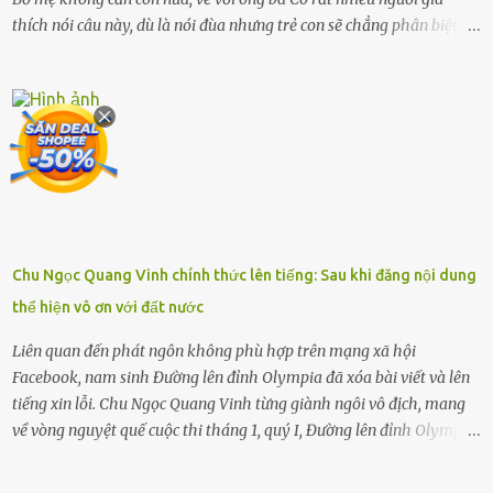
thích nói câu này, dù là nói đùa nhưng trẻ con sẽ chẳng phân biệt
được nên chúng sẽ cực kỳ buồn. Đôi khi con cái phải rời xa cha mẹ,
sống với người già, lúc này con rất buồn. Thế nên người lớn hãy
khuyên nhủ con thật cẩn thận. Nếu cháu không nghe lời, cảnh sát
sẽ bắt Thực tế thì kể cả người già, thậm chí cha mẹ sẽ dọa con như
này. Nhưng dùng cách này sẽ kiến con trẻ ngày càng chán ghét mà
thôi. Đôi khi con cái phải rời xa cha mẹ, sống với người già, lúc này
con rất buồn. (ảnh minh họa) Nếu một ngày nào đó một đứa trẻ
gặp nguy hiểm và cần được giúp đỡ nhưng không dám gọi cảnh sát
để được giúp đỡ thì có thể sẽ bỏ lỡ cơ hội và gặp nguy hiểm. Trẻ con
Chu Ngọc Quang Vinh chính thức lên tiếng: Sau khi đăng nội dung
có biết gì đâu Nhiều người cứ coi trẻ còn nhỏ nên dù có phạm sai
thể hiện vô ơn với đất nước
lầm, thì họ cũng không trách mắng. Nhưng nếu người lớn tuổi
không dạy con cẩn...
Liên quan đến phát ngôn không phù hợp trên mạng xã hội
Facebook, nam sinh Đường lên đỉnh Olympia đã xóa bài viết và lên
tiếng xin lỗi. Chu Ngọc Quang Vinh từng giành ngôi vô địch, mang
về vòng nguyệt quế cuộc thi tháng 1, quý I, Đường lên đỉnh Olympia.
Ảnh: Đơn vị cung cấp Trước đó, đêm ngày 1.9, trên mạng xã hội, một
tài khoản của học sinh mang tên Chu Vinh có bài viết có nội dung