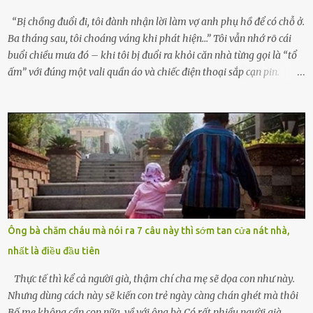
hỏn, bàn tay bé xíu co quắp, ...
“Bị chồng đuổi đi, tôi đành nhận lời làm vợ anh phụ hồ để có chỗ ở.
Ba tháng sau, tôi choáng váng khi phát hiện…” Tôi vẫn nhớ rõ cái
buổi chiều mưa đó – khi tôi bị đuổi ra khỏi căn nhà từng gọi là “tổ
ấm” với đúng một vali quần áo và chiếc điện thoại sắp cạn pin.
Chồng tôi – người từng thề thốt “một đời yêu em” – đã không chút
thương xót ném tôi ra đường sau khi tôi bị sảy thai lần thứ hai. “Tôi
cưới cô để có con. Không phải để nuôi một cái thân bất tài chỉ biết
khóc lóc,” anh ta gằn giọng, đẩy mạnh cánh cửa trước mặt tôi.
Tiếng cánh cửa đóng lại, vang lên như một bản án lạnh lùng. Tôi
đứng chết lặng giữa cơn mưa, không biết đi đâu, về đâu. Bố mẹ tôi
mất sớm. Tôi chẳng có anh chị em. Họ hàng cũng thưa thớt, chẳng
ai thân thiết đến mức có thể mở lòng cho tôi tá túc. Bạn bè? Ai cũng
bận rộn với gia đình riêng của họ. Tôi đã từng đặt cược cả thanh
Ông bà chăm cháu mà nói ra 7 câu này thì sớm tan cửa nát nhà,
xuân vào người chồng ấy – và giờ, tôi chỉ còn lại chính mình. Tôi lên
nhất là điều đầu tiên
chiếc xe buýt cuối ngày, trốn chạy khỏi thành phố và nỗi đau. Tôi v...
Thực tế thì kể cả người già, thậm chí cha mẹ sẽ dọa con như này.
Nhưng dùng cách này sẽ kiến con trẻ ngày càng chán ghét mà thôi
Bố mẹ không cần con nữa, về với ông bà Có rất nhiều người già