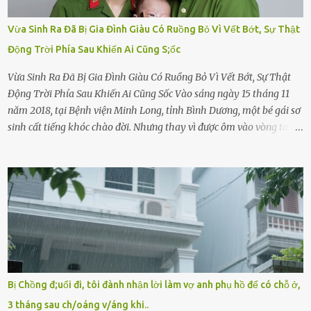
Vừa Sinh Ra Đã Bị Gia Đình Giàu Có Ruồng Bỏ Vì Vết Bớt, Sự Thật
Động Trời Phía Sau Khiến Ai Cũng S;ốc
Vừa Sinh Ra Đã Bị Gia Đình Giàu Có Ruồng Bỏ Vì Vết Bớt, Sự Thật
Động Trời Phía Sau Khiến Ai Cũng Sốc Vào sáng ngày 15 tháng 11
năm 2018, tại Bệnh viện Minh Long, tỉnh Bình Dương, một bé gái sơ
sinh cất tiếng khóc chào đời. Nhưng thay vì được ôm vào vòng tay
ấm áp của gia đình, bé lại đối diện với sự ruồng bỏ lạnh lùng. Đứa
trẻ – với một vết bớt đen trên má – bị gia đình ngoại hình hoàn
hảo, địa vị cao sang của ông Trần Quốc Tùng xem như điềm gở. Ông
Tùng, một doanh nhân quyền lực có tiếng ở Bình Dương, cùng vợ là
bà Đỗ Thị Nga, lập tức ra quyết định nhẫn tâm: bỏ lại đứa trẻ. Họ
viện cớ “không đủ khả năng nuôi dưỡng” và ký vào giấy từ chối
quyền giám hộ, yêu cầu bệnh viện xử lý bé như một trường hợp bị
bỏ rơi. Trong khi ấy, con gái ruột của họ – Trần Lệ Mi – vẫn đang
mê man sau sinh, hoàn toàn không hay biết chuyện gì xảy ra.
Bị Chồng đ;uổi đi, tôi đành nhận lời làm vợ anh phụ hồ để có chỗ ở,
Thiếu úy Nguyễn Thị Mai, một nữ cảnh sát công tác tại địa phương,
3 tháng sau ch/oáng v/áng khi..
tình cờ chứng kiến giây phút bé bị đưa đi trong lặng lẽ. Nét mặt đỏ