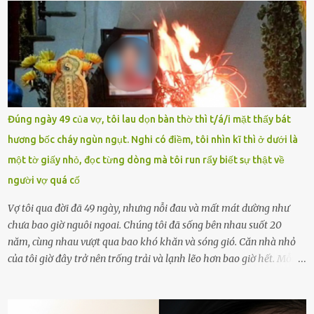
chưa phù hợp, gây xôn xao, bức xúc trong dư luận. Ngay sau đó,
Trường THPT Chuyên Nguyễn Tất Thành báo cáo xác nhận tài
khoản Chu Vinh là của học sinh Chu Ngọc Quang Vinh, lớp 12 Anh
của nhà trường. Nam sinh này từng giành ngôi vô địch, mang về
vòng nguyệt quế cuộc thi tháng 1, quý I, Đường lên đỉnh Olympia
năm thứ 24. Quá trình giáo dục, học sinh Chu Ngọc Quang Vinh đã
nhận thức được nội dung bài viết của bản thân trên mạng xã hội
Đúng ngày 49 của vợ, tôi lau dọn bàn thờ thì t/á/i mặt thấy bát
ngày 1.9 là chưa phù hợp nên đã chủ động gỡ bài viết và đăng bài
hương bốc cháy ngùn ngụt. Nghi có điềm, tôi nhìn kĩ thì ở dưới là
xin lỗi trên trang Facebook cá nhân. Chu Ngọc Quang Vinh làm việc
một tờ giấy nhỏ, đọc từng dòng mà tôi run rẩy biết sự thật về
với cơ quan chức năng. Ảnh: Đơn vị cung...
người vợ quá cố
Vợ tôi qua đời đã 49 ngày, nhưng nỗi đau và mất mát dường như
chưa bao giờ nguôi ngoai. Chúng tôi đã sống bên nhau suốt 20
năm, cùng nhau vượt qua bao khó khăn và sóng gió. Căn nhà nhỏ
của tôi giờ đây trở nên trống trải và lạnh lẽo hơn bao giờ hết. Mỗi
góc trong nhà đều gợi nhớ về hình bóng của cô ấy – người phụ nữ
mà tôi đã yêu thương và chia sẻ cả cuộc đời. Ngày vợ mất, tôi như
rơi vào khoảng trống vô tận, chẳng còn muốn làm gì ngoài việc