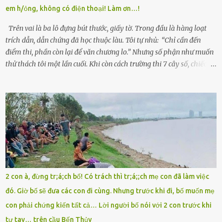
giữa mùa đông. Nhưng hoa có đẹp mấy cũng cần đất màu, mà nhà
em h/ỏng, không có điện thoại! Làm ơn…!
thì chỉ toàn đất sỏi đá và khốn khó. Năm đó, Trí đỗ Đại học Bách
Khoa Hà...
Trên vai là ba lô đựng bút thước, giấy tờ. Trong đầu là hàng loạt
trích dẫn, dẫn chứng đã học thuộc làu. Tôi tự nhủ: “Chỉ cần đến
điểm thi, phần còn lại để văn chương lo.” Nhưng số phận như muốn
thử thách tôi một lần cuối. Khi còn cách trường thi 7 cây số, chiếc xe
máy cà tàng của tôi đột nhiên chết máy giữa đường. Tôi luống
cuống đề lại, đạp liên tục, mở cốp, lay ổ điện… nhưng vô ích. Rồi tôi
sực nhớ – điện thoại đang sạc, sáng nay quên mang theo! Giữa con
đường thưa thớt người qua lại, tôi hoảng loạn vẫy tay xin đi nhờ. –
Chú ơi, cháu đi thi, xe hỏng rồi! Làm ơn cho cháu đi nhờ với! – Cô ơi,
giúp cháu với, cháu không có điện thoại… Người thì lắc đầu. Người
thì tăng ga tránh xa như né một kẻ lừa đảo. Tôi gào lên giữa đường
như một kẻ mất trí. Vô ích. 6h10. Còn hơn 30 phút nữa. Trong đầu
tôi chỉ có một lựa chọn duy nhất: chạy. Tôi quăng xe vào vệ đường,
2 con à, đừng tr;á;ch bố! Có trách thì tr;á;;ch mẹ con đã làm việc
rút tờ giấy báo dự thi nhét túi áo, đeo ba lô và chạy . Chạy miết.
đó. Giờ bố sẽ đưa các con đi cùng. Nhưng trước khi đi, bố muốn mẹ
Chạy không ngừng. Qua ngã...
con phải chứng kiến tất cả… Lời người bố nói với 2 con trước khi
tự tay… trên cầu Bến Thủy