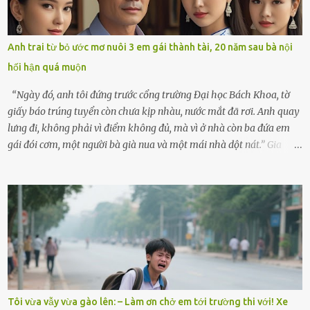
sẽ kể cho em nghe cả tuần không hết chuyện.” – Ông Minh cười
hiền, vuốt tóc vợ. Bà Hạnh nhìn chồng và con gái ríu rít chuẩn bị mà
lòng cũng rộn ràng. Bà vốn ít có dịp đi xa vì còn bận buôn bán ở chợ,
Anh trai từ bỏ ước mơ nuôi 3 em gái thành tài, 20 năm sau bà nội
nên lần này cũng đành ở nhà. Thảo ôm chầm lấy mẹ trước khi đi:
hối hận quá muộn
“Con sẽ nhặt thật nhiều vỏ sò cho mẹ nhé!” Chiếc xe khách lăn
bánh rời khỏi bến...
“Ngày đó, anh tôi đứng trước cổng trường Đại học Bách Khoa, tờ
giấy báo trúng tuyển còn chưa kịp nhàu, nước mắt đã rơi. Anh quay
lưng đi, không phải vì điểm không đủ, mà vì ở nhà còn ba đứa em
gái đói cơm, một người bà già nua và một mái nhà dột nát.” Gia
đình anh Trí sống ở một xã nhỏ thuộc huyện Hương Sơn, Hà Tĩnh.
Mẹ mất sớm khi đứa út mới lên ba, cha thì bỏ đi biệt xứ từ đó không
có tin tức. Mọi gánh nặng đổ dồn lên đôi vai gầy guộc của bà nội –
cụ Nguyễn Thị Đào – và cậu con trai cả là Trí, lúc đó mới chỉ 17 tuổi.
Trí là học sinh giỏi toàn huyện, học lớp 12 nhưng đã biết làm ruộng,
làm thuê, biết đi cày thuê từ 4h sáng rồi lại tất tả về đi học. Người
trong làng thương lắm, bảo: “Thằng Trí học giỏi mà hiền, sau này
nên ông này bà nọ đó!” Trí có ba cô em gái: Mai, Lan và Hương – ba
cái tên mẹ đặt lúc còn sống, mong tụi nhỏ sau này như hoa mai nở
Tôi vừa vẫy vừa gào lên: – Làm ơn chở em tới trường thi với! Xe