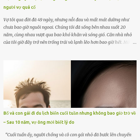
người vợ quá cố
Vợ tôi qua đời đã 49 ngày, nhưng nỗi đau và mất mát dường như
chưa bao giờ nguôi ngoai. Chúng tôi đã sống bên nhau suốt 20
năm, cùng nhau vượt qua bao khó khăn và sóng gió. Căn nhà nhỏ
của tôi giờ đây trở nên trống trải và lạnh lẽo hơn bao giờ hết. Mỗi
góc trong nhà đều gợi nhớ về hình bóng của cô ấy – người phụ nữ
mà tôi đã yêu thương và chia sẻ cả cuộc đời. Ngày vợ mất, tôi như
rơi vào khoảng trống vô tận, chẳng còn muốn làm gì ngoài việc
ngồi lặng lẽ nhớ về cô ấy. Nhưng cuộc sống không cho phép tôi mãi
chìm đắm trong đau khổ. Họ hàng, bạn bè và những người thân
thiết đã đến bên, giúp tôi tổ chức tang lễ chu toàn. Và hôm nay là
ngày giỗ đầu tiên của vợ, 49 ngày sau khi cô ấy rời xa tôi mãi
mãi.Buổi sáng hôm đó, sau khi cúng cơm xong, tôi quyết định lên
sắp xếp lại bàn thờ vợ. Mọi thứ vẫn như mọi ngày, nhưng có điều gì
Bố và con gái đi du lịch biển cuối tuần nhưng không bao giờ trở về
đó kỳ lạ mà tôi không thể giải thích được. Trong khoảnh khắc tôi
– Sau 10 năm, vợ ông mới biết lý do
cúi xuống lau chùi bát hương, một luồng gió lạ thoáng qua, khiến
tôi giật mình. Và rồi, một chuyện kinh...
“Cuối tuần ấy, người chồng và cô con gái nhỏ đã bước lên chuyến