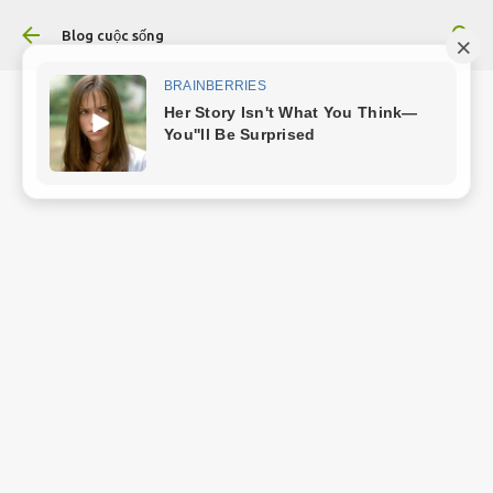
Chuyển đến nội dung chính
Blog cuộc sống