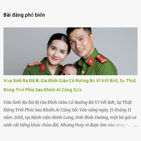
Bài đăng phổ biến
Vừa Sinh Ra Đã Bị Gia Đình Giàu Có Ruồng Bỏ Vì Vết Bớt, Sự Thật
Động Trời Phía Sau Khiến Ai Cũng S;ốc
Vừa Sinh Ra Đã Bị Gia Đình Giàu Có Ruồng Bỏ Vì Vết Bớt, Sự Thật
Động Trời Phía Sau Khiến Ai Cũng Sốc Vào sáng ngày 15 tháng 11
năm 2018, tại Bệnh viện Minh Long, tỉnh Bình Dương, một bé gái sơ
sinh cất tiếng khóc chào đời. Nhưng thay vì được ôm vào vòng tay
ấm áp của gia đình, bé lại đối diện với sự ruồng bỏ lạnh lùng. Đứa
trẻ – với một vết bớt đen trên má – bị gia đình ngoại hình hoàn