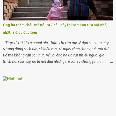
đứng chết lặng giữa cơn mưa, không biết đi đâu, về đâu. Bố mẹ tôi
mất sớm. Tôi chẳng có anh chị em. Họ hàng cũng thưa thớt, chẳng
ai thân thiết đến mức có thể mở lòng cho tôi tá túc. Bạn bè? Ai cũng
bận rộn với gia đình riêng của họ. Tôi đã từng đặt cược cả thanh
Ông bà chăm cháu mà nói ra 7 câu này thì sớm tan cửa nát nhà,
xuân vào người chồng ấy – và giờ, tôi chỉ còn lại chính mình. Tôi lên
nhất là điều đầu tiên
chiếc xe buýt cuối ngày, trốn chạy khỏi thành phố và nỗi đau. Tôi v...
Thực tế thì kể cả người già, thậm chí cha mẹ sẽ dọa con như này.
Nhưng dùng cách này sẽ kiến con trẻ ngày càng chán ghét mà thôi
Bố mẹ không cần con nữa, về với ông bà Có rất nhiều người già
thích nói câu này, dù là nói đùa nhưng trẻ con sẽ chẳng phân biệt
được nên chúng sẽ cực kỳ buồn. Đôi khi con cái phải rời xa cha mẹ,
sống với người già, lúc này con rất buồn. Thế nên người lớn hãy
khuyên nhủ con thật cẩn thận. Nếu cháu không nghe lời, cảnh sát
sẽ bắt Thực tế thì kể cả người già, thậm chí cha mẹ sẽ dọa con như
này. Nhưng dùng cách này sẽ kiến con trẻ ngày càng chán ghét mà
thôi. Đôi khi con cái phải rời xa cha mẹ, sống với người già, lúc này
con rất buồn. (ảnh minh họa) Nếu một ngày nào đó một đứa trẻ
gặp nguy hiểm và cần được giúp đỡ nhưng không dám gọi cảnh sát