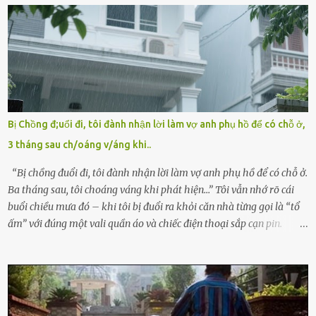
hảo, địa vị cao sang của ông Trần Quốc Tùng xem như điềm gở. Ông
Tùng, một doanh nhân quyền lực có tiếng ở Bình Dương, cùng vợ là
bà Đỗ Thị Nga, lập tức ra quyết định nhẫn tâm: bỏ lại đứa trẻ. Họ
viện cớ “không đủ khả năng nuôi dưỡng” và ký vào giấy từ chối
quyền giám hộ, yêu cầu bệnh viện xử lý bé như một trường hợp bị
bỏ rơi. Trong khi ấy, con gái ruột của họ – Trần Lệ Mi – vẫn đang
mê man sau sinh, hoàn toàn không hay biết chuyện gì xảy ra.
Bị Chồng đ;uổi đi, tôi đành nhận lời làm vợ anh phụ hồ để có chỗ ở,
Thiếu úy Nguyễn Thị Mai, một nữ cảnh sát công tác tại địa phương,
3 tháng sau ch/oáng v/áng khi..
tình cờ chứng kiến giây phút bé bị đưa đi trong lặng lẽ. Nét mặt đỏ
hỏn, bàn tay bé xíu co quắp, ...
“Bị chồng đuổi đi, tôi đành nhận lời làm vợ anh phụ hồ để có chỗ ở.
Ba tháng sau, tôi choáng váng khi phát hiện…” Tôi vẫn nhớ rõ cái
buổi chiều mưa đó – khi tôi bị đuổi ra khỏi căn nhà từng gọi là “tổ
ấm” với đúng một vali quần áo và chiếc điện thoại sắp cạn pin.
Chồng tôi – người từng thề thốt “một đời yêu em” – đã không chút
thương xót ném tôi ra đường sau khi tôi bị sảy thai lần thứ hai. “Tôi
cưới cô để có con. Không phải để nuôi một cái thân bất tài chỉ biết
khóc lóc,” anh ta gằn giọng, đẩy mạnh cánh cửa trước mặt tôi.
Tiếng cánh cửa đóng lại, vang lên như một bản án lạnh lùng. Tôi