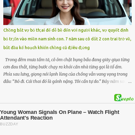
hiện trường, người dân phát hiện một chiếc xe máy mang biển kiểm
soát Nghệ An cùng hai chiếc cặp học sinh. Ngay trong đêm, lực
lượng chức năng phối hợp cùng các đội cứu hộ tình nguyện triển
khai tìm kiếm. Danh tính các nạn nhân được xác định là anh V.V.D.
Chồng bắt vợ bỏ th;ai để dễ bề đến với người khác, vợ quyết định
và 2 con gái là cháu V.H.B. (SN 2020) và V.G.T. (SN 2021). Hai cháu là
bỏ tr;ốn vào miền nam sinh con. 7 năm sau cô dắt 2 con trai trở về,
con của anh D. và chị B.T.Y. (SN 1999). Lực lượng cứu hộ đã tiến hành
bắt đầu kế hoạch khiến chồng cũ đ;iêu đ;ứng
bàn giao t...
Trong đêm mưa tầm tã, cô ôm chặt bụng bầu đang giãy giụa từng
cơn đau thắt, từng bước chạy ra khỏi căn nhà từng gọi là tổ ấm.
Phía sau lưng, giọng nói lạnh lùng của chồng vẫn vang vọng trong
đầu: “Bỏ đi. Cái thai đó là gánh nặng. Tôi cần tự do.” Bảy năm sau,
cô quay trở về, không chỉ với một đứa con trai – mà là hai, và một
kế hoạch được chuẩn bị kỹ lưỡng để người đàn ông phản bội ấy
phải trả giá … Hà Nội, mùa thu năm 2018, cái lạnh len lỏi qua từng
khe cửa gỗ cũ kỹ. Trong một căn biệt thự sang trọng ở phố Tây Hồ,
Ngọc Anh ngồi lặng lẽ trên ghế sofa, tay đặt lên bụng – nơi hai sinh
linh bé bỏng đang lớn dần từng ngày. Cô chưa bao giờ nghĩ mình sẽ
phải sống trong sợ hãi khi mang thai, đặc biệt là sợ… chính chồng