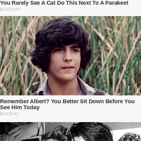
mình. Trí – người chồng mà cô từng yêu đến mù quáng, đã không
còn là người đàn ông của ngày đầu. Thành đạt, quyền lực, nhưng
cũng dối trá và lạnh lùng. Gần đây, anh hay về muộn, thậm chí có
đêm không về. Và rồi, trong một bữa cơm tối vắng lặng, Trí ném
xuống bàn ly n...