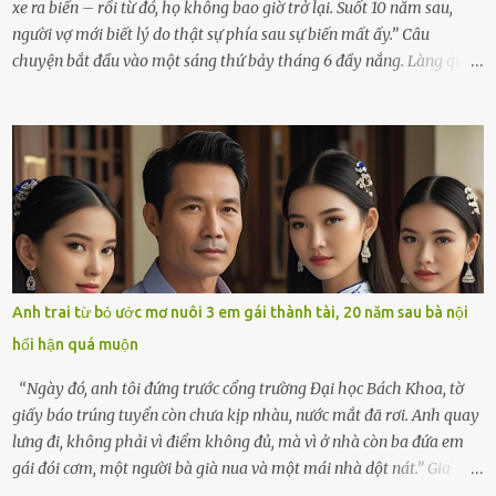
xe ra biển – rồi từ đó, họ không bao giờ trở lại. Suốt 10 năm sau,
người vợ mới biết lý do thật sự phía sau sự biến mất ấy.” Câu
chuyện bắt đầu vào một sáng thứ bảy tháng 6 đầy nắng. Làng quê
ven sông rộn ràng với tiếng gà gáy, tiếng trẻ con gọi nhau ra đồng
bắt cào cào. Ngôi nhà nhỏ của ông Minh và bà Hạnh cũng rộn ràng
không kém. Ông Minh, vốn là một người đàn ông điềm đạm, ít nói,
hôm ấy lại đặc biệt vui vẻ. Ông chuẩn bị hành lý cho chuyến đi biển
cùng cô con gái 8 tuổi tên Thảo. “Em ở nhà nghỉ ngơi nhé, anh đưa
con đi biển hai ngày, để nó được ngắm sóng, nghịch cát. Về chắc nó
sẽ kể cho em nghe cả tuần không hết chuyện.” – Ông Minh cười
hiền, vuốt tóc vợ. Bà Hạnh nhìn chồng và con gái ríu rít chuẩn bị mà
lòng cũng rộn ràng. Bà vốn ít có dịp đi xa vì còn bận buôn bán ở chợ,
Anh trai từ bỏ ước mơ nuôi 3 em gái thành tài, 20 năm sau bà nội
nên lần này cũng đành ở nhà. Thảo ôm chầm lấy mẹ trước khi đi:
hối hận quá muộn
“Con sẽ nhặt thật nhiều vỏ sò cho mẹ nhé!” Chiếc xe khách lăn
bánh rời khỏi bến...
“Ngày đó, anh tôi đứng trước cổng trường Đại học Bách Khoa, tờ
giấy báo trúng tuyển còn chưa kịp nhàu, nước mắt đã rơi. Anh quay
lưng đi, không phải vì điểm không đủ, mà vì ở nhà còn ba đứa em
gái đói cơm, một người bà già nua và một mái nhà dột nát.” Gia
đình anh Trí sống ở một xã nhỏ thuộc huyện Hương Sơn, Hà Tĩnh.