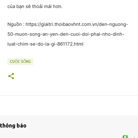
của bạn sẽ thoải mái hơn.
Nguồn : https://giaitri.thoibaovhnt.com.vn/den-nguong-
50-muon-song-an-yen-den-cuoi-doi-phai-nho-dinh-
luat-chim-se-do-la-gi-861172.html
CUỘC SỐNG
thông báo