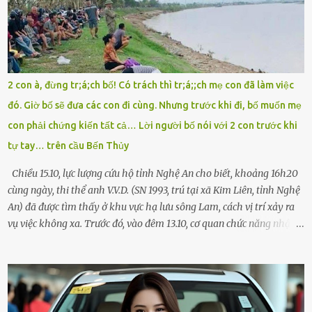
Chú ơi, cháu đi thi, xe hỏng rồi! Làm ơn cho cháu đi nhờ với! – Cô ơi,
giúp cháu với, cháu không có điện thoại… Người thì lắc đầu. Người
thì tăng ga tránh xa như né một kẻ lừa đảo. Tôi gào lên giữa đường
như một kẻ mất trí. Vô ích. 6h10. Còn hơn 30 phút nữa. Trong đầu
tôi chỉ có một lựa chọn duy nhất: chạy. Tôi quăng xe vào vệ đường,
2 con à, đừng tr;á;ch bố! Có trách thì tr;á;;ch mẹ con đã làm việc
rút tờ giấy báo dự thi nhét túi áo, đeo ba lô và chạy . Chạy miết.
đó. Giờ bố sẽ đưa các con đi cùng. Nhưng trước khi đi, bố muốn mẹ
Chạy không ngừng. Qua ngã...
con phải chứng kiến tất cả… Lời người bố nói với 2 con trước khi
tự tay… trên cầu Bến Thủy
Chiều 15.10, lực lượng cứu hộ tỉnh Nghệ An cho biết, khoảng 16h20
cùng ngày, thi thể anh V.V.D. (SN 1993, trú tại xã Kim Liên, tỉnh Nghệ
An) đã được tìm thấy ở khu vực hạ lưu sông Lam, cách vị trí xảy ra
vụ việc không xa. Trước đó, vào đêm 13.10, cơ quan chức năng nhận
được tin báo có một người đàn ông điều khiển xe máy lên cầu Bến
Thủy – cây cầu bắc qua sông Lam nối hai tỉnh Nghệ An và Hà Tĩnh
– rồi để lại xe máy trên cầu, ôm theo 2 con gái nhỏ nhảy xuống
sông. Người thân và hàng xóm ngóng chờ thông tin tìm kiếm 3 bố
con mất tích trên sông Lam sau vụ nhảy cầu. Ảnh: Hải Dương Tại