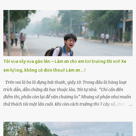
Mẹ mất sớm khi đứa út mới lên ba, cha thì bỏ đi biệt xứ từ đó không
có tin tức. Mọi gánh nặng đổ dồn lên đôi vai gầy guộc của bà nội –
cụ Nguyễn Thị Đào – và cậu con trai cả là Trí, lúc đó mới chỉ 17 tuổi.
Trí là học sinh giỏi toàn huyện, học lớp 12 nhưng đã biết làm ruộng,
làm thuê, biết đi cày thuê từ 4h sáng rồi lại tất tả về đi học. Người
trong làng thương lắm, bảo: “Thằng Trí học giỏi mà hiền, sau này
nên ông này bà nọ đó!” Trí có ba cô em gái: Mai, Lan và Hương – ba
cái tên mẹ đặt lúc còn sống, mong tụi nhỏ sau này như hoa mai nở
Tôi vừa vẫy vừa gào lên: – Làm ơn chở em tới trường thi với! Xe
giữa mùa đông. Nhưng hoa có đẹp mấy cũng cần đất màu, mà nhà
em h/ỏng, không có điện thoại! Làm ơn…!
thì chỉ toàn đất sỏi đá và khốn khó. Năm đó, Trí đỗ Đại học Bách
Khoa Hà...
Trên vai là ba lô đựng bút thước, giấy tờ. Trong đầu là hàng loạt
trích dẫn, dẫn chứng đã học thuộc làu. Tôi tự nhủ: “Chỉ cần đến
điểm thi, phần còn lại để văn chương lo.” Nhưng số phận như muốn
thử thách tôi một lần cuối. Khi còn cách trường thi 7 cây số, chiếc xe
máy cà tàng của tôi đột nhiên chết máy giữa đường. Tôi luống
cuống đề lại, đạp liên tục, mở cốp, lay ổ điện… nhưng vô ích. Rồi tôi
sực nhớ – điện thoại đang sạc, sáng nay quên mang theo! Giữa con
đường thưa thớt người qua lại, tôi hoảng loạn vẫy tay xin đi nhờ. –