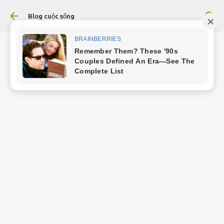
Chuyển đến nội dung chính
Blog cuộc sống