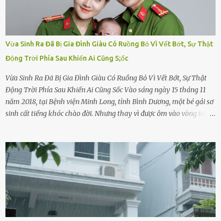
Vừa Sinh Ra Đã Bị Gia Đình Giàu Có Ruồng Bỏ Vì Vết Bớt, Sự Thật
Động Trời Phía Sau Khiến Ai Cũng S;ốc
Vừa Sinh Ra Đã Bị Gia Đình Giàu Có Ruồng Bỏ Vì Vết Bớt, Sự Thật
Động Trời Phía Sau Khiến Ai Cũng Sốc Vào sáng ngày 15 tháng 11
năm 2018, tại Bệnh viện Minh Long, tỉnh Bình Dương, một bé gái sơ
sinh cất tiếng khóc chào đời. Nhưng thay vì được ôm vào vòng tay
ấm áp của gia đình, bé lại đối diện với sự ruồng bỏ lạnh lùng. Đứa
trẻ – với một vết bớt đen trên má – bị gia đình ngoại hình hoàn
hảo, địa vị cao sang của ông Trần Quốc Tùng xem như điềm gở. Ông
Tùng, một doanh nhân quyền lực có tiếng ở Bình Dương, cùng vợ là
bà Đỗ Thị Nga, lập tức ra quyết định nhẫn tâm: bỏ lại đứa trẻ. Họ
viện cớ “không đủ khả năng nuôi dưỡng” và ký vào giấy từ chối
quyền giám hộ, yêu cầu bệnh viện xử lý bé như một trường hợp bị
bỏ rơi. Trong khi ấy, con gái ruột của họ – Trần Lệ Mi – vẫn đang
mê man sau sinh, hoàn toàn không hay biết chuyện gì xảy ra.