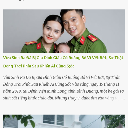
Vừa Sinh Ra Đã Bị Gia Đình Giàu Có Ruồng Bỏ Vì Vết Bớt, Sự Thật
Động Trời Phía Sau Khiến Ai Cũng S;ốc
Vừa Sinh Ra Đã Bị Gia Đình Giàu Có Ruồng Bỏ Vì Vết Bớt, Sự Thật
Động Trời Phía Sau Khiến Ai Cũng Sốc Vào sáng ngày 15 tháng 11
năm 2018, tại Bệnh viện Minh Long, tỉnh Bình Dương, một bé gái sơ
sinh cất tiếng khóc chào đời. Nhưng thay vì được ôm vào vòng tay
ấm áp của gia đình, bé lại đối diện với sự ruồng bỏ lạnh lùng. Đứa
trẻ – với một vết bớt đen trên má – bị gia đình ngoại hình hoàn
hảo, địa vị cao sang của ông Trần Quốc Tùng xem như điềm gở. Ông
Tùng, một doanh nhân quyền lực có tiếng ở Bình Dương, cùng vợ là