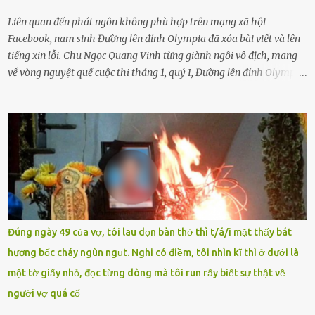
không dạy con cẩn...
Liên quan đến phát ngôn không phù hợp trên mạng xã hội
Facebook, nam sinh Đường lên đỉnh Olympia đã xóa bài viết và lên
tiếng xin lỗi. Chu Ngọc Quang Vinh từng giành ngôi vô địch, mang
về vòng nguyệt quế cuộc thi tháng 1, quý I, Đường lên đỉnh Olympia.
Ảnh: Đơn vị cung cấp Trước đó, đêm ngày 1.9, trên mạng xã hội, một
tài khoản của học sinh mang tên Chu Vinh có bài viết có nội dung
chưa phù hợp, gây xôn xao, bức xúc trong dư luận. Ngay sau đó,
Trường THPT Chuyên Nguyễn Tất Thành báo cáo xác nhận tài
khoản Chu Vinh là của học sinh Chu Ngọc Quang Vinh, lớp 12 Anh
của nhà trường. Nam sinh này từng giành ngôi vô địch, mang về
vòng nguyệt quế cuộc thi tháng 1, quý I, Đường lên đỉnh Olympia
năm thứ 24. Quá trình giáo dục, học sinh Chu Ngọc Quang Vinh đã
nhận thức được nội dung bài viết của bản thân trên mạng xã hội
Đúng ngày 49 của vợ, tôi lau dọn bàn thờ thì t/á/i mặt thấy bát
ngày 1.9 là chưa phù hợp nên đã chủ động gỡ bài viết và đăng bài
hương bốc cháy ngùn ngụt. Nghi có điềm, tôi nhìn kĩ thì ở dưới là
xin lỗi trên trang Facebook cá nhân. Chu Ngọc Quang Vinh làm việc
một tờ giấy nhỏ, đọc từng dòng mà tôi run rẩy biết sự thật về
với cơ quan chức năng. Ảnh: Đơn vị cung...
người vợ quá cố