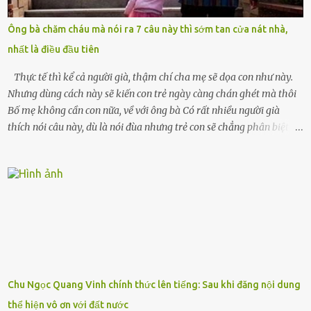
ai thân thiết đến mức có thể mở lòng cho tôi tá túc. Bạn bè? Ai cũng
bận rộn với gia đình riêng của họ. Tôi đã từng đặt cược cả thanh
Ông bà chăm cháu mà nói ra 7 câu này thì sớm tan cửa nát nhà,
xuân vào người chồng ấy – và giờ, tôi chỉ còn lại chính mình. Tôi lên
nhất là điều đầu tiên
chiếc xe buýt cuối ngày, trốn chạy khỏi thành phố và nỗi đau. Tôi v...
Thực tế thì kể cả người già, thậm chí cha mẹ sẽ dọa con như này.
Nhưng dùng cách này sẽ kiến con trẻ ngày càng chán ghét mà thôi
Bố mẹ không cần con nữa, về với ông bà Có rất nhiều người già
thích nói câu này, dù là nói đùa nhưng trẻ con sẽ chẳng phân biệt
được nên chúng sẽ cực kỳ buồn. Đôi khi con cái phải rời xa cha mẹ,
sống với người già, lúc này con rất buồn. Thế nên người lớn hãy
khuyên nhủ con thật cẩn thận. Nếu cháu không nghe lời, cảnh sát
sẽ bắt Thực tế thì kể cả người già, thậm chí cha mẹ sẽ dọa con như
này. Nhưng dùng cách này sẽ kiến con trẻ ngày càng chán ghét mà
thôi. Đôi khi con cái phải rời xa cha mẹ, sống với người già, lúc này
con rất buồn. (ảnh minh họa) Nếu một ngày nào đó một đứa trẻ
gặp nguy hiểm và cần được giúp đỡ nhưng không dám gọi cảnh sát
để được giúp đỡ thì có thể sẽ bỏ lỡ cơ hội và gặp nguy hiểm. Trẻ con
Chu Ngọc Quang Vinh chính thức lên tiếng: Sau khi đăng nội dung
có biết gì đâu Nhiều người cứ coi trẻ còn nhỏ nên dù có phạm sai
thể hiện vô ơn với đất nước
lầm, thì họ cũng không trách mắng. Nhưng nếu người lớn tuổi