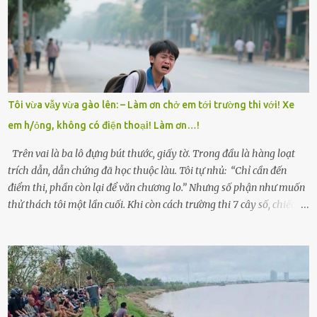
cụ Nguyễn Thị Đào – và cậu con trai cả là Trí, lúc đó mới chỉ 17 tuổi.
Trí là học sinh giỏi toàn huyện, học lớp 12 nhưng đã biết làm ruộng,
làm thuê, biết đi cày thuê từ 4h sáng rồi lại tất tả về đi học. Người
trong làng thương lắm, bảo: “Thằng Trí học giỏi mà hiền, sau này
nên ông này bà nọ đó!” Trí có ba cô em gái: Mai, Lan và Hương – ba
cái tên mẹ đặt lúc còn sống, mong tụi nhỏ sau này như hoa mai nở
Tôi vừa vẫy vừa gào lên: – Làm ơn chở em tới trường thi với! Xe
giữa mùa đông. Nhưng hoa có đẹp mấy cũng cần đất màu, mà nhà
em h/ỏng, không có điện thoại! Làm ơn…!
thì chỉ toàn đất sỏi đá và khốn khó. Năm đó, Trí đỗ Đại học Bách
Khoa Hà...
Trên vai là ba lô đựng bút thước, giấy tờ. Trong đầu là hàng loạt
trích dẫn, dẫn chứng đã học thuộc làu. Tôi tự nhủ: “Chỉ cần đến
điểm thi, phần còn lại để văn chương lo.” Nhưng số phận như muốn
thử thách tôi một lần cuối. Khi còn cách trường thi 7 cây số, chiếc xe
máy cà tàng của tôi đột nhiên chết máy giữa đường. Tôi luống
cuống đề lại, đạp liên tục, mở cốp, lay ổ điện… nhưng vô ích. Rồi tôi
sực nhớ – điện thoại đang sạc, sáng nay quên mang theo! Giữa con
đường thưa thớt người qua lại, tôi hoảng loạn vẫy tay xin đi nhờ. –
Chú ơi, cháu đi thi, xe hỏng rồi! Làm ơn cho cháu đi nhờ với! – Cô ơi,
giúp cháu với, cháu không có điện thoại… Người thì lắc đầu. Người