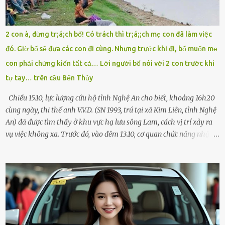
thì tăng ga tránh xa như né một kẻ lừa đảo. Tôi gào lên giữa đường
như một kẻ mất trí. Vô ích. 6h10. Còn hơn 30 phút nữa. Trong đầu
tôi chỉ có một lựa chọn duy nhất: chạy. Tôi quăng xe vào vệ đường,
2 con à, đừng tr;á;ch bố! Có trách thì tr;á;;ch mẹ con đã làm việc
rút tờ giấy báo dự thi nhét túi áo, đeo ba lô và chạy . Chạy miết.
đó. Giờ bố sẽ đưa các con đi cùng. Nhưng trước khi đi, bố muốn mẹ
Chạy không ngừng. Qua ngã...
con phải chứng kiến tất cả… Lời người bố nói với 2 con trước khi
tự tay… trên cầu Bến Thủy
Chiều 15.10, lực lượng cứu hộ tỉnh Nghệ An cho biết, khoảng 16h20
cùng ngày, thi thể anh V.V.D. (SN 1993, trú tại xã Kim Liên, tỉnh Nghệ
An) đã được tìm thấy ở khu vực hạ lưu sông Lam, cách vị trí xảy ra
vụ việc không xa. Trước đó, vào đêm 13.10, cơ quan chức năng nhận
được tin báo có một người đàn ông điều khiển xe máy lên cầu Bến
Thủy – cây cầu bắc qua sông Lam nối hai tỉnh Nghệ An và Hà Tĩnh
– rồi để lại xe máy trên cầu, ôm theo 2 con gái nhỏ nhảy xuống
sông. Người thân và hàng xóm ngóng chờ thông tin tìm kiếm 3 bố
con mất tích trên sông Lam sau vụ nhảy cầu. Ảnh: Hải Dương Tại
hiện trường, người dân phát hiện một chiếc xe máy mang biển kiểm
soát Nghệ An cùng hai chiếc cặp học sinh. Ngay trong đêm, lực