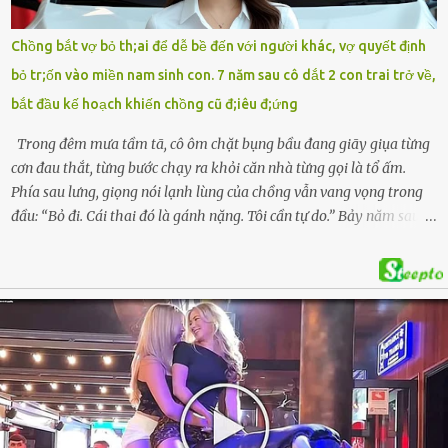
lượng chức năng phối hợp cùng các đội cứu hộ tình nguyện triển
khai tìm kiếm. Danh tính các nạn nhân được xác định là anh V.V.D.
Chồng bắt vợ bỏ th;ai để dễ bề đến với người khác, vợ quyết định
và 2 con gái là cháu V.H.B. (SN 2020) và V.G.T. (SN 2021). Hai cháu là
bỏ tr;ốn vào miền nam sinh con. 7 năm sau cô dắt 2 con trai trở về,
con của anh D. và chị B.T.Y. (SN 1999). Lực lượng cứu hộ đã tiến hành
bắt đầu kế hoạch khiến chồng cũ đ;iêu đ;ứng
bàn giao t...
Trong đêm mưa tầm tã, cô ôm chặt bụng bầu đang giãy giụa từng
cơn đau thắt, từng bước chạy ra khỏi căn nhà từng gọi là tổ ấm.
Phía sau lưng, giọng nói lạnh lùng của chồng vẫn vang vọng trong
đầu: “Bỏ đi. Cái thai đó là gánh nặng. Tôi cần tự do.” Bảy năm sau,
cô quay trở về, không chỉ với một đứa con trai – mà là hai, và một
kế hoạch được chuẩn bị kỹ lưỡng để người đàn ông phản bội ấy
phải trả giá … Hà Nội, mùa thu năm 2018, cái lạnh len lỏi qua từng
khe cửa gỗ cũ kỹ. Trong một căn biệt thự sang trọng ở phố Tây Hồ,
Ngọc Anh ngồi lặng lẽ trên ghế sofa, tay đặt lên bụng – nơi hai sinh
linh bé bỏng đang lớn dần từng ngày. Cô chưa bao giờ nghĩ mình sẽ
phải sống trong sợ hãi khi mang thai, đặc biệt là sợ… chính chồng
mình. Trí – người chồng mà cô từng yêu đến mù quáng, đã không
còn là người đàn ông của ngày đầu. Thành đạt, quyền lực, nhưng