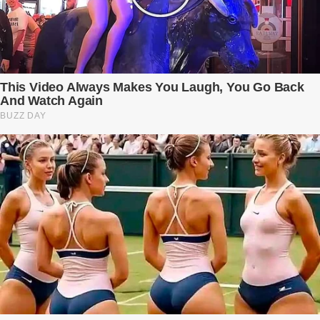
cũng dối trá và lạnh lùng. Gần đây, anh hay về muộn, thậm chí có
đêm không về. Và rồi, trong một bữa cơm tối vắng lặng, Trí ném
xuống bàn ly n...