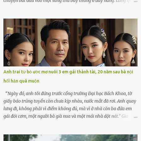
chuyện bắt đầu vào một sáng thứ bảy tháng 6 đầy nắng. Làng quê
ven sông rộn ràng với tiếng gà gáy, tiếng trẻ con gọi nhau ra đồng
bắt cào cào. Ngôi nhà nhỏ của ông Minh và bà Hạnh cũng rộn ràng
không kém. Ông Minh, vốn là một người đàn ông điềm đạm, ít nói,
hôm ấy lại đặc biệt vui vẻ. Ông chuẩn bị hành lý cho chuyến đi biển
cùng cô con gái 8 tuổi tên Thảo. “Em ở nhà nghỉ ngơi nhé, anh đưa
con đi biển hai ngày, để nó được ngắm sóng, nghịch cát. Về chắc nó
sẽ kể cho em nghe cả tuần không hết chuyện.” – Ông Minh cười
hiền, vuốt tóc vợ. Bà Hạnh nhìn chồng và con gái ríu rít chuẩn bị mà
lòng cũng rộn ràng. Bà vốn ít có dịp đi xa vì còn bận buôn bán ở chợ,
Anh trai từ bỏ ước mơ nuôi 3 em gái thành tài, 20 năm sau bà nội
nên lần này cũng đành ở nhà. Thảo ôm chầm lấy mẹ trước khi đi:
hối hận quá muộn
“Con sẽ nhặt thật nhiều vỏ sò cho mẹ nhé!” Chiếc xe khách lăn
bánh rời khỏi bến...
“Ngày đó, anh tôi đứng trước cổng trường Đại học Bách Khoa, tờ
giấy báo trúng tuyển còn chưa kịp nhàu, nước mắt đã rơi. Anh quay
lưng đi, không phải vì điểm không đủ, mà vì ở nhà còn ba đứa em
gái đói cơm, một người bà già nua và một mái nhà dột nát.” Gia
đình anh Trí sống ở một xã nhỏ thuộc huyện Hương Sơn, Hà Tĩnh.
Mẹ mất sớm khi đứa út mới lên ba, cha thì bỏ đi biệt xứ từ đó không
có tin tức. Mọi gánh nặng đổ dồn lên đôi vai gầy guộc của bà nội –