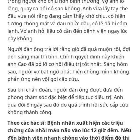
trong người khó chịu hơn bình thường. Vợ anh lo
lắng, quay ra hỏi có sao không. Anh vừa lấy tay che
đầu vừa nói rằng đang cảm thấy khó chịu, có hiện
tượng chóng mặt và đau nhức đầu, có lẽ đã bị cảm
lạnh. Vợ anh hỏi liệu có cần đến bệnh viện ngay lúc
này không.
Người đàn ông trả lời rằng giờ đã quá muộn rồi, đợi
đến sáng mai thì tính. Chính quyết định này khiến
anh Cao đã bỏ lỡ cơ hội điều trị tốt nhất. Sáng hôm
sau, người vợ bất ngờ phát hiện chồng mình không
phản ứng nên vội gọi cấp cứu.
Sau khi chẩn đoán, người đàn ông được đưa đến
phòng chăm sóc đặc biệt để tiếp tục điều trị. Anh
qua đời 8 ngày sau đó do quá trình hồi sức cấp cứu
không thành công.
Theo các bác sĩ: Bệnh nhân xuất hiện các triệu
chứng của nhồi máu não vào lúc 12 giờ đêm. Nếu
đến bệnh viện nhanh chóng vào thời điểm đó thì