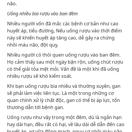
não.
Uống nhiều bia rượu vào ban đêm
Nhiều người vốn đã mắc các bệnh cơ bản như cao
huyết áp, tiểu đường, Nếu uống rượu vào thời điểm
này sẽ khiến huyết áp tăng cao, dễ gây ra chứng
nhồi máu não, đột quỵ.
Nhiều người có thói quen uống rượu vào ban đêm.
Họ cảm thấy sau một ngày bận rộn, uống chút rượu
có thể giải tỏa mệt mỏi. Vấn đề là một khi đã uống
nhiều rượu sẽ khó kiểm soát.
Khi bạn uống rượu bia nhiều và thường xuyên, gan
sẽ phải làm việc liên tục. Là một trong những cơ
quan chính xử lý chất độc, gan có thể bị áp lực, tổn
thương dẫn tới bệnh gan.
Uống rượu như vậy trong một đêm, dù là ngắn hạn
hay dài hạn, đều rất có hại, về lâu dài dễ dẫn đến cao
huyết áp, xơ vữa động mạch, nguy cơ nhồi máu não