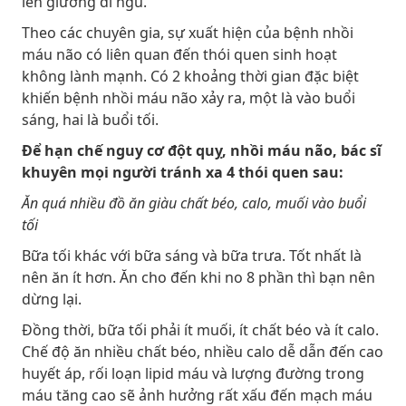
lên giường đi ngủ.
Theo các chuyên gia, sự xuất hiện của bệnh nhồi
máu não có liên quan đến thói quen sinh hoạt
không lành mạnh. Có 2 khoảng thời gian đặc biệt
khiến bệnh nhồi máu não xảy ra, một là vào buổi
sáng, hai là buổi tối.
Để hạn chế nguy cơ đột quỵ, nhồi máu não, bác sĩ
khuyên mọi người tránh xa 4 thói quen sau:
Ăn quá nhiều đồ ăn giàu chất béo, calo, muối vào buổi
tối
Bữa tối khác với bữa sáng và bữa trưa. Tốt nhất là
nên ăn ít hơn. Ăn cho đến khi no 8 phần thì bạn nên
dừng lại.
Đồng thời, bữa tối phải ít muối, ít chất béo và ít calo.
Chế độ ăn nhiều chất béo, nhiều calo dễ dẫn đến cao
huyết áp, rối loạn lipid máu và lượng đường trong
máu tăng cao sẽ ảnh hưởng rất xấu đến mạch máu