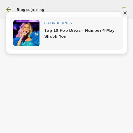
Chuyển đến nội dung chính
Blog cuộc sống