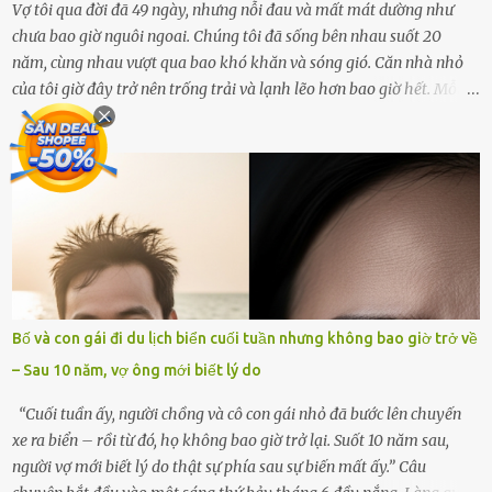
Vợ tôi qua đời đã 49 ngày, nhưng nỗi đau và mất mát dường như
chưa bao giờ nguôi ngoai. Chúng tôi đã sống bên nhau suốt 20
năm, cùng nhau vượt qua bao khó khăn và sóng gió. Căn nhà nhỏ
của tôi giờ đây trở nên trống trải và lạnh lẽo hơn bao giờ hết. Mỗi
góc trong nhà đều gợi nhớ về hình bóng của cô ấy – người phụ nữ
mà tôi đã yêu thương và chia sẻ cả cuộc đời. Ngày vợ mất, tôi như
rơi vào khoảng trống vô tận, chẳng còn muốn làm gì ngoài việc
ngồi lặng lẽ nhớ về cô ấy. Nhưng cuộc sống không cho phép tôi mãi
chìm đắm trong đau khổ. Họ hàng, bạn bè và những người thân
thiết đã đến bên, giúp tôi tổ chức tang lễ chu toàn. Và hôm nay là
ngày giỗ đầu tiên của vợ, 49 ngày sau khi cô ấy rời xa tôi mãi
mãi.Buổi sáng hôm đó, sau khi cúng cơm xong, tôi quyết định lên
sắp xếp lại bàn thờ vợ. Mọi thứ vẫn như mọi ngày, nhưng có điều gì
Bố và con gái đi du lịch biển cuối tuần nhưng không bao giờ trở về
đó kỳ lạ mà tôi không thể giải thích được. Trong khoảnh khắc tôi
– Sau 10 năm, vợ ông mới biết lý do
cúi xuống lau chùi bát hương, một luồng gió lạ thoáng qua, khiến
tôi giật mình. Và rồi, một chuyện kinh...
“Cuối tuần ấy, người chồng và cô con gái nhỏ đã bước lên chuyến
xe ra biển – rồi từ đó, họ không bao giờ trở lại. Suốt 10 năm sau,
người vợ mới biết lý do thật sự phía sau sự biến mất ấy.” Câu