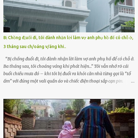
bà Đỗ Thị Nga, lập tức ra quyết định nhẫn tâm: bỏ lại đứa trẻ. Họ
viện cớ “không đủ khả năng nuôi dưỡng” và ký vào giấy từ chối
quyền giám hộ, yêu cầu bệnh viện xử lý bé như một trường hợp bị
bỏ rơi. Trong khi ấy, con gái ruột của họ – Trần Lệ Mi – vẫn đang
mê man sau sinh, hoàn toàn không hay biết chuyện gì xảy ra.
Bị Chồng đ;uổi đi, tôi đành nhận lời làm vợ anh phụ hồ để có chỗ ở,
Thiếu úy Nguyễn Thị Mai, một nữ cảnh sát công tác tại địa phương,
3 tháng sau ch/oáng v/áng khi..
tình cờ chứng kiến giây phút bé bị đưa đi trong lặng lẽ. Nét mặt đỏ
hỏn, bàn tay bé xíu co quắp, ...
“Bị chồng đuổi đi, tôi đành nhận lời làm vợ anh phụ hồ để có chỗ ở.
Ba tháng sau, tôi choáng váng khi phát hiện…” Tôi vẫn nhớ rõ cái
buổi chiều mưa đó – khi tôi bị đuổi ra khỏi căn nhà từng gọi là “tổ
ấm” với đúng một vali quần áo và chiếc điện thoại sắp cạn pin.
Chồng tôi – người từng thề thốt “một đời yêu em” – đã không chút
thương xót ném tôi ra đường sau khi tôi bị sảy thai lần thứ hai. “Tôi
cưới cô để có con. Không phải để nuôi một cái thân bất tài chỉ biết
khóc lóc,” anh ta gằn giọng, đẩy mạnh cánh cửa trước mặt tôi.
Tiếng cánh cửa đóng lại, vang lên như một bản án lạnh lùng. Tôi
đứng chết lặng giữa cơn mưa, không biết đi đâu, về đâu. Bố mẹ tôi
mất sớm. Tôi chẳng có anh chị em. Họ hàng cũng thưa thớt, chẳng