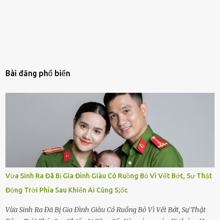
Bài đăng phổ biến
Vừa Sinh Ra Đã Bị Gia Đình Giàu Có Ruồng Bỏ Vì Vết Bớt, Sự Thật
Động Trời Phía Sau Khiến Ai Cũng S;ốc
Vừa Sinh Ra Đã Bị Gia Đình Giàu Có Ruồng Bỏ Vì Vết Bớt, Sự Thật