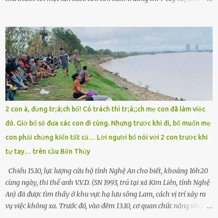
máy cà tàng của tôi đột nhiên chết máy giữa đường. Tôi luống
cuống đề lại, đạp liên tục, mở cốp, lay ổ điện… nhưng vô ích. Rồi tôi
sực nhớ – điện thoại đang sạc, sáng nay quên mang theo! Giữa con
đường thưa thớt người qua lại, tôi hoảng loạn vẫy tay xin đi nhờ. –
Chú ơi, cháu đi thi, xe hỏng rồi! Làm ơn cho cháu đi nhờ với! – Cô ơi,
giúp cháu với, cháu không có điện thoại… Người thì lắc đầu. Người
thì tăng ga tránh xa như né một kẻ lừa đảo. Tôi gào lên giữa đường
như một kẻ mất trí. Vô ích. 6h10. Còn hơn 30 phút nữa. Trong đầu
tôi chỉ có một lựa chọn duy nhất: chạy. Tôi quăng xe vào vệ đường,
2 con à, đừng tr;á;ch bố! Có trách thì tr;á;;ch mẹ con đã làm việc
rút tờ giấy báo dự thi nhét túi áo, đeo ba lô và chạy . Chạy miết.
đó. Giờ bố sẽ đưa các con đi cùng. Nhưng trước khi đi, bố muốn mẹ
Chạy không ngừng. Qua ngã...
con phải chứng kiến tất cả… Lời người bố nói với 2 con trước khi
tự tay… trên cầu Bến Thủy
Chiều 15.10, lực lượng cứu hộ tỉnh Nghệ An cho biết, khoảng 16h20
cùng ngày, thi thể anh V.V.D. (SN 1993, trú tại xã Kim Liên, tỉnh Nghệ
An) đã được tìm thấy ở khu vực hạ lưu sông Lam, cách vị trí xảy ra
vụ việc không xa. Trước đó, vào đêm 13.10, cơ quan chức năng nhận
được tin báo có một người đàn ông điều khiển xe máy lên cầu Bến