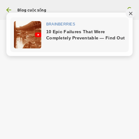
Chuyển đến nội dung chính
Blog cuộc sống