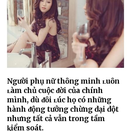
Người phụ nữ thȏng minh ʟuȏn
ʟàm chủ cuộc ᵭời của chính
mình, dù ᵭȏi ʟúc họ có những
hành ᵭộng tưởng chừng dại dột
nhưng tất cả vẫn trong tầm
ⱪiểm soát.