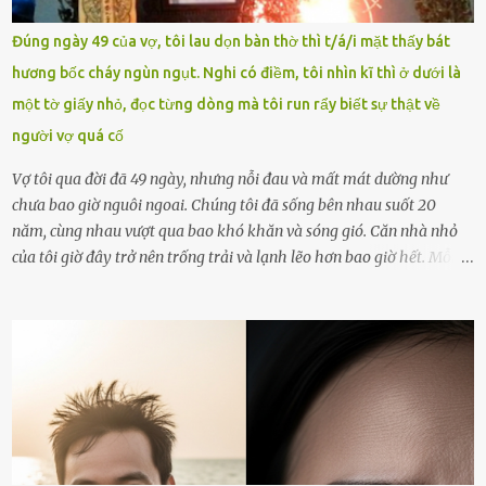
năm thứ 24. Quá trình giáo dục, học sinh Chu Ngọc Quang Vinh đã
nhận thức được nội dung bài viết của bản thân trên mạng xã hội
Đúng ngày 49 của vợ, tôi lau dọn bàn thờ thì t/á/i mặt thấy bát
ngày 1.9 là chưa phù hợp nên đã chủ động gỡ bài viết và đăng bài
hương bốc cháy ngùn ngụt. Nghi có điềm, tôi nhìn kĩ thì ở dưới là
xin lỗi trên trang Facebook cá nhân. Chu Ngọc Quang Vinh làm việc
một tờ giấy nhỏ, đọc từng dòng mà tôi run rẩy biết sự thật về
với cơ quan chức năng. Ảnh: Đơn vị cung...
người vợ quá cố
Vợ tôi qua đời đã 49 ngày, nhưng nỗi đau và mất mát dường như
chưa bao giờ nguôi ngoai. Chúng tôi đã sống bên nhau suốt 20
năm, cùng nhau vượt qua bao khó khăn và sóng gió. Căn nhà nhỏ
của tôi giờ đây trở nên trống trải và lạnh lẽo hơn bao giờ hết. Mỗi
góc trong nhà đều gợi nhớ về hình bóng của cô ấy – người phụ nữ
mà tôi đã yêu thương và chia sẻ cả cuộc đời. Ngày vợ mất, tôi như
rơi vào khoảng trống vô tận, chẳng còn muốn làm gì ngoài việc
ngồi lặng lẽ nhớ về cô ấy. Nhưng cuộc sống không cho phép tôi mãi
chìm đắm trong đau khổ. Họ hàng, bạn bè và những người thân
thiết đã đến bên, giúp tôi tổ chức tang lễ chu toàn. Và hôm nay là
ngày giỗ đầu tiên của vợ, 49 ngày sau khi cô ấy rời xa tôi mãi
mãi.Buổi sáng hôm đó, sau khi cúng cơm xong, tôi quyết định lên