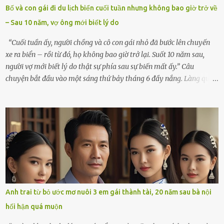
sắp xếp lại bàn thờ vợ. Mọi thứ vẫn như mọi ngày, nhưng có điều gì
Bố và con gái đi du lịch biển cuối tuần nhưng không bao giờ trở về
đó kỳ lạ mà tôi không thể giải thích được. Trong khoảnh khắc tôi
– Sau 10 năm, vợ ông mới biết lý do
cúi xuống lau chùi bát hương, một luồng gió lạ thoáng qua, khiến
tôi giật mình. Và rồi, một chuyện kinh...
“Cuối tuần ấy, người chồng và cô con gái nhỏ đã bước lên chuyến
xe ra biển – rồi từ đó, họ không bao giờ trở lại. Suốt 10 năm sau,
người vợ mới biết lý do thật sự phía sau sự biến mất ấy.” Câu
chuyện bắt đầu vào một sáng thứ bảy tháng 6 đầy nắng. Làng quê
ven sông rộn ràng với tiếng gà gáy, tiếng trẻ con gọi nhau ra đồng
bắt cào cào. Ngôi nhà nhỏ của ông Minh và bà Hạnh cũng rộn ràng
không kém. Ông Minh, vốn là một người đàn ông điềm đạm, ít nói,
hôm ấy lại đặc biệt vui vẻ. Ông chuẩn bị hành lý cho chuyến đi biển
cùng cô con gái 8 tuổi tên Thảo. “Em ở nhà nghỉ ngơi nhé, anh đưa
con đi biển hai ngày, để nó được ngắm sóng, nghịch cát. Về chắc nó
sẽ kể cho em nghe cả tuần không hết chuyện.” – Ông Minh cười
hiền, vuốt tóc vợ. Bà Hạnh nhìn chồng và con gái ríu rít chuẩn bị mà
lòng cũng rộn ràng. Bà vốn ít có dịp đi xa vì còn bận buôn bán ở chợ,
Anh trai từ bỏ ước mơ nuôi 3 em gái thành tài, 20 năm sau bà nội
nên lần này cũng đành ở nhà. Thảo ôm chầm lấy mẹ trước khi đi:
hối hận quá muộn
“Con sẽ nhặt thật nhiều vỏ sò cho mẹ nhé!” Chiếc xe khách lăn
bánh rời khỏi bến...