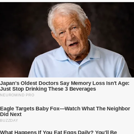
khe cửa gỗ cũ kỹ. Trong một căn biệt thự sang trọng ở phố Tây Hồ,
Ngọc Anh ngồi lặng lẽ trên ghế sofa, tay đặt lên bụng – nơi hai sinh
linh bé bỏng đang lớn dần từng ngày. Cô chưa bao giờ nghĩ mình sẽ
phải sống trong sợ hãi khi mang thai, đặc biệt là sợ… chính chồng
mình. Trí – người chồng mà cô từng yêu đến mù quáng, đã không
còn là người đàn ông của ngày đầu. Thành đạt, quyền lực, nhưng
cũng dối trá và lạnh lùng. Gần đây, anh hay về muộn, thậm chí có
đêm không về. Và rồi, trong một bữa cơm tối vắng lặng, Trí ném
xuống bàn ly n...