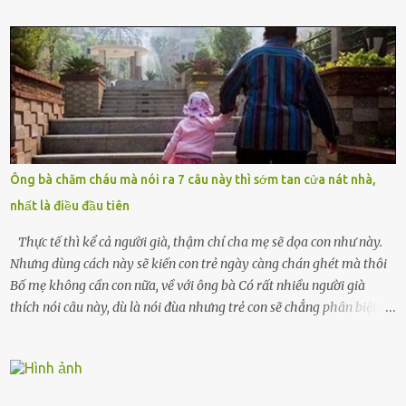
thương xót ném tôi ra đường sau khi tôi bị sảy thai lần thứ hai. “Tôi
cưới cô để có con. Không phải để nuôi một cái thân bất tài chỉ biết
khóc lóc,” anh ta gằn giọng, đẩy mạnh cánh cửa trước mặt tôi.
Tiếng cánh cửa đóng lại, vang lên như một bản án lạnh lùng. Tôi
đứng chết lặng giữa cơn mưa, không biết đi đâu, về đâu. Bố mẹ tôi
mất sớm. Tôi chẳng có anh chị em. Họ hàng cũng thưa thớt, chẳng
ai thân thiết đến mức có thể mở lòng cho tôi tá túc. Bạn bè? Ai cũng
bận rộn với gia đình riêng của họ. Tôi đã từng đặt cược cả thanh
Ông bà chăm cháu mà nói ra 7 câu này thì sớm tan cửa nát nhà,
xuân vào người chồng ấy – và giờ, tôi chỉ còn lại chính mình. Tôi lên
nhất là điều đầu tiên
chiếc xe buýt cuối ngày, trốn chạy khỏi thành phố và nỗi đau. Tôi v...
Thực tế thì kể cả người già, thậm chí cha mẹ sẽ dọa con như này.
Nhưng dùng cách này sẽ kiến con trẻ ngày càng chán ghét mà thôi
Bố mẹ không cần con nữa, về với ông bà Có rất nhiều người già
thích nói câu này, dù là nói đùa nhưng trẻ con sẽ chẳng phân biệt
được nên chúng sẽ cực kỳ buồn. Đôi khi con cái phải rời xa cha mẹ,
sống với người già, lúc này con rất buồn. Thế nên người lớn hãy
khuyên nhủ con thật cẩn thận. Nếu cháu không nghe lời, cảnh sát
sẽ bắt Thực tế thì kể cả người già, thậm chí cha mẹ sẽ dọa con như