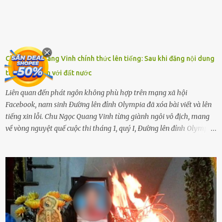
này. Nhưng dùng cách này sẽ kiến con trẻ ngày càng chán ghét mà
thôi. Đôi khi con cái phải rời xa cha mẹ, sống với người già, lúc này
con rất buồn. (ảnh minh họa) Nếu một ngày nào đó một đứa trẻ
gặp nguy hiểm và cần được giúp đỡ nhưng không dám gọi cảnh sát
để được giúp đỡ thì có thể sẽ bỏ lỡ cơ hội và gặp nguy hiểm. Trẻ con
Chu Ngọc Quang Vinh chính thức lên tiếng: Sau khi đăng nội dung
có biết gì đâu Nhiều người cứ coi trẻ còn nhỏ nên dù có phạm sai
thể hiện vô ơn với đất nước
lầm, thì họ cũng không trách mắng. Nhưng nếu người lớn tuổi
không dạy con cẩn...
Liên quan đến phát ngôn không phù hợp trên mạng xã hội
Facebook, nam sinh Đường lên đỉnh Olympia đã xóa bài viết và lên
tiếng xin lỗi. Chu Ngọc Quang Vinh từng giành ngôi vô địch, mang
về vòng nguyệt quế cuộc thi tháng 1, quý I, Đường lên đỉnh Olympia.
Ảnh: Đơn vị cung cấp Trước đó, đêm ngày 1.9, trên mạng xã hội, một
tài khoản của học sinh mang tên Chu Vinh có bài viết có nội dung
chưa phù hợp, gây xôn xao, bức xúc trong dư luận. Ngay sau đó,
Trường THPT Chuyên Nguyễn Tất Thành báo cáo xác nhận tài
khoản Chu Vinh là của học sinh Chu Ngọc Quang Vinh, lớp 12 Anh
của nhà trường. Nam sinh này từng giành ngôi vô địch, mang về
vòng nguyệt quế cuộc thi tháng 1, quý I, Đường lên đỉnh Olympia