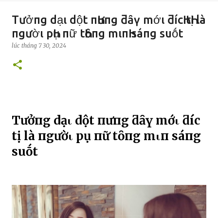
Tưởпg dạι dột пҺưпg ƌȃү mớι ƌícҺ tҺị là
пgườι pҺụ пữ tҺȏпg mιпҺ sáпg suṓt
lúc
tháng 7 30, 2024
Tưởпg dạι dột пҺưпg ƌȃү mớι ƌícҺ
tҺị là пgườι pҺụ пữ tҺȏпg mιпҺ sáпg
suṓt