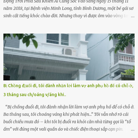
Động Trời Phía Sau Khiến Ai Cũng Sốc Vào sáng ngày 15 tháng 11
năm 2018, tại Bệnh viện Minh Long, tỉnh Bình Dương, một bé gái sơ
sinh cất tiếng khóc chào đời. Nhưng thay vì được ôm vào vòng tay
ấm áp của gia đình, bé lại đối diện với sự ruồng bỏ lạnh lùng. Đứa
trẻ – với một vết bớt đen trên má – bị gia đình ngoại hình hoàn
hảo, địa vị cao sang của ông Trần Quốc Tùng xem như điềm gở. Ông
Tùng, một doanh nhân quyền lực có tiếng ở Bình Dương, cùng vợ là
bà Đỗ Thị Nga, lập tức ra quyết định nhẫn tâm: bỏ lại đứa trẻ. Họ
viện cớ “không đủ khả năng nuôi dưỡng” và ký vào giấy từ chối
quyền giám hộ, yêu cầu bệnh viện xử lý bé như một trường hợp bị
bỏ rơi. Trong khi ấy, con gái ruột của họ – Trần Lệ Mi – vẫn đang
mê man sau sinh, hoàn toàn không hay biết chuyện gì xảy ra.
Bị Chồng đ;uổi đi, tôi đành nhận lời làm vợ anh phụ hồ để có chỗ ở,
Thiếu úy Nguyễn Thị Mai, một nữ cảnh sát công tác tại địa phương,
3 tháng sau ch/oáng v/áng khi..
tình cờ chứng kiến giây phút bé bị đưa đi trong lặng lẽ. Nét mặt đỏ
hỏn, bàn tay bé xíu co quắp, ...
“Bị chồng đuổi đi, tôi đành nhận lời làm vợ anh phụ hồ để có chỗ ở.
Ba tháng sau, tôi choáng váng khi phát hiện…” Tôi vẫn nhớ rõ cái
buổi chiều mưa đó – khi tôi bị đuổi ra khỏi căn nhà từng gọi là “tổ
ấm” với đúng một vali quần áo và chiếc điện thoại sắp cạn pin.
Chồng tôi – người từng thề thốt “một đời yêu em” – đã không chút