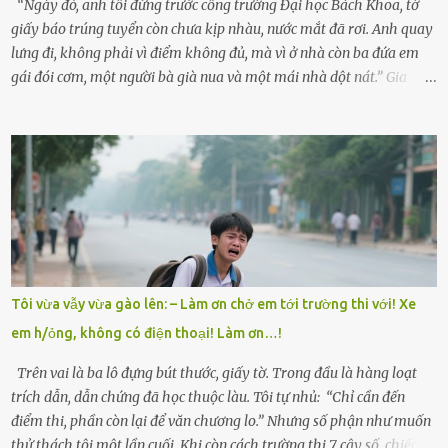
“Ngày đó, anh tôi đứng trước cổng trường Đại học Bách Khoa, tờ
giấy báo trúng tuyển còn chưa kịp nhàu, nước mắt đã rơi. Anh quay
lưng đi, không phải vì điểm không đủ, mà vì ở nhà còn ba đứa em
gái đói cơm, một người bà già nua và một mái nhà dột nát.” Gia
đình anh Trí sống ở một xã nhỏ thuộc huyện Hương Sơn, Hà Tĩnh.
Mẹ mất sớm khi đứa út mới lên ba, cha thì bỏ đi biệt xứ từ đó không
có tin tức. Mọi gánh nặng đổ dồn lên đôi vai gầy guộc của bà nội –
cụ Nguyễn Thị Đào – và cậu con trai cả là Trí, lúc đó mới chỉ 17 tuổi.
Trí là học sinh giỏi toàn huyện, học lớp 12 nhưng đã biết làm ruộng,
làm thuê, biết đi cày thuê từ 4h sáng rồi lại tất tả về đi học. Người
trong làng thương lắm, bảo: “Thằng Trí học giỏi mà hiền, sau này
nên ông này bà nọ đó!” Trí có ba cô em gái: Mai, Lan và Hương – ba
cái tên mẹ đặt lúc còn sống, mong tụi nhỏ sau này như hoa mai nở
Tôi vừa vẫy vừa gào lên: – Làm ơn chở em tới trường thi với! Xe
giữa mùa đông. Nhưng hoa có đẹp mấy cũng cần đất màu, mà nhà
em h/ỏng, không có điện thoại! Làm ơn…!
thì chỉ toàn đất sỏi đá và khốn khó. Năm đó, Trí đỗ Đại học Bách
Khoa Hà...
Trên vai là ba lô đựng bút thước, giấy tờ. Trong đầu là hàng loạt
trích dẫn, dẫn chứng đã học thuộc làu. Tôi tự nhủ: “Chỉ cần đến
điểm thi, phần còn lại để văn chương lo.” Nhưng số phận như muốn
thử thách tôi một lần cuối. Khi còn cách trường thi 7 cây số, chiếc xe