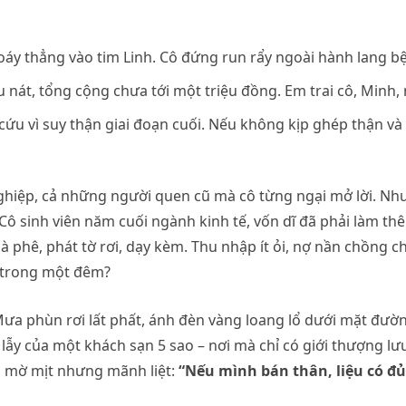
áy thẳng vào tim Linh. Cô đứng run rẩy ngoài hành lang b
àu nát, tổng cộng chưa tới một triệu đồng. Em trai cô, Minh,
ứu vì suy thận giai đoạn cuối. Nếu không kịp ghép thận và
nghiệp, cả những người quen cũ mà cô từng ngại mở lời. Nh
” Cô sinh viên năm cuối ngành kinh tế, vốn dĩ đã phải làm th
phê, phát tờ rơi, dạy kèm. Thu nhập ít ỏi, nợ nần chồng ch
y trong một đêm?
Mưa phùn rơi lất phất, ánh đèn vàng loang lổ dưới mặt đườ
lẫy của một khách sạn 5 sao – nơi mà chỉ có giới thượng lư
, mờ mịt nhưng mãnh liệt:
“Nếu mình bán thân, liệu có đủ