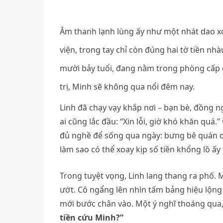
Âm thanh lạnh lùng ấy như một nhát dao xo
viện, trong tay chỉ còn đúng hai tờ tiền nh
mười bảy tuổi, đang nằm trong phòng cấp c
trị, Minh sẽ không qua nổi đêm nay.
Linh đã chạy vạy khắp nơi – bạn bè, đồng 
ai cũng lắc đầu: “Xin lỗi, giờ khó khăn quá.
đủ nghề để sống qua ngày: bưng bê quán cà 
làm sao có thể xoay kịp số tiền khổng lồ ấ
Trong tuyệt vọng, Linh lang thang ra phố. 
ướt. Cô ngẩng lên nhìn tấm bảng hiệu lộng 
mới bước chân vào. Một ý nghĩ thoáng qua
tiền cứu Minh?”