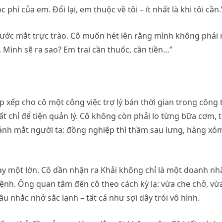
c phí của em. Đổi lại, em thuộc về tôi – ít nhất là khi tôi cần.
nước mắt trực trào. Cô muốn hét lên rằng mình không phải
i, Minh sẽ ra sao? Em trai cần thuốc, cần tiền…”
p xếp cho cô một công việc trợ lý bán thời gian trong công 
t chỉ để tiện quản lý. Cô không còn phải lo từng bữa cơm, 
 ánh mắt người ta: đồng nghiệp thì thầm sau lưng, hàng xó
gày một lớn. Cô dần nhận ra Khải không chỉ là một doanh nh
 lệnh. Ông quan tâm đến cô theo cách kỳ lạ: vừa che chở, vừ
 nhắc nhở sắc lạnh – tất cả như sợi dây trói vô hình.