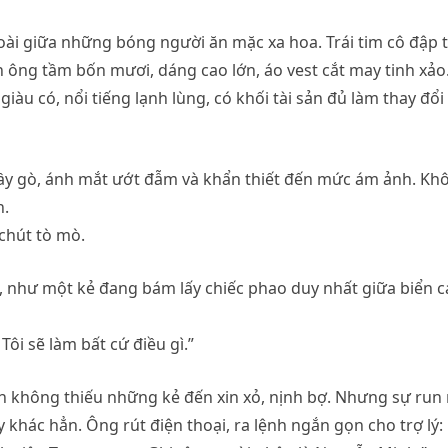
oài giữa những bóng người ăn mặc xa hoa. Trái tim cô đập 
 ông tầm bốn mươi, dáng cao lớn, áo vest cắt may tinh xảo
iàu có, nổi tiếng lạnh lùng, có khối tài sản đủ làm thay đổi
gầy gò, ánh mắt ướt đẫm và khẩn thiết đến mức ám ảnh. Kh
n.
chút tò mò.
 rồi, như một kẻ đang bám lấy chiếc phao duy nhất giữa biển c
 Tôi sẽ làm bất cứ điều gì.”
n không thiếu những kẻ đến xin xỏ, nịnh bợ. Nhưng sự run 
 khác hẳn. Ông rút điện thoại, ra lệnh ngắn gọn cho trợ lý: