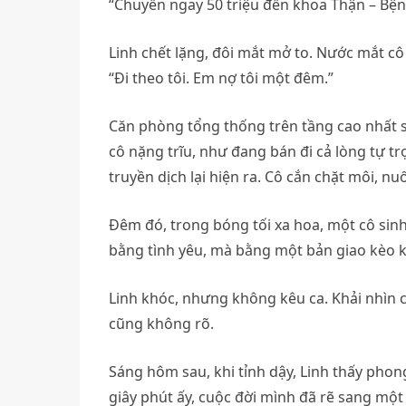
“Chuyển ngay 50 triệu đến khoa Thận – Bện
Linh chết lặng, đôi mắt mở to. Nước mắt cô
“Đi theo tôi. Em nợ tôi một đêm.”
Căn phòng tổng thống trên tầng cao nhất
cô nặng trĩu, như đang bán đi cả lòng tự t
truyền dịch lại hiện ra. Cô cắn chặt môi, nu
Đêm đó, trong bóng tối xa hoa, một cô sin
bằng tình yêu, mà bằng một bản giao kèo k
Linh khóc, nhưng không kêu ca. Khải nhìn 
cũng không rõ.
Sáng hôm sau, khi tỉnh dậy, Linh thấy phong b
giây phút ấy, cuộc đời mình đã rẽ sang mộ