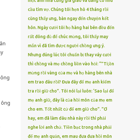
một anh nhà cũng gia giáo và đang có nhu
cầu tìm vợ. Chúng tôi hẹn hò 4 tháng rồi
cũng thấy ưng, bàn ngay đến chuyện kết
hôn. Ngày cưới tôi họ hàng hai bên đều đến
rất đông đủ để chúc mừng, tôi thấy may
hân
mắn vì đã tìm được người chồng ưng ý.
ây
Nhưng đúng lúc tôi chuẩn bị thay váy cưới
thì chồng và mẹ chồng liền vào hỏi: “”Ti;ền
mừng rồi vàng của mẹ và họ hàng bên nhà
hông
em trao đâu rồi? Đưa đây để mẹ anh kiểm
tra rồi giữ cho”. Tôi nói lại luôn: ‘Sao lại để
mẹ anh giữ, đây là của hồi môn của mẹ em
h ông
cho em. Tốt nhất cứ để em giữ cho”. ”Ơ
hay, em đã làm dâu nhà này rồi thì phải
nghe lời anh chứ. Tiền bạc trong nhà phải
để mẹ anh quản, em mau đưa đưa hồi môn