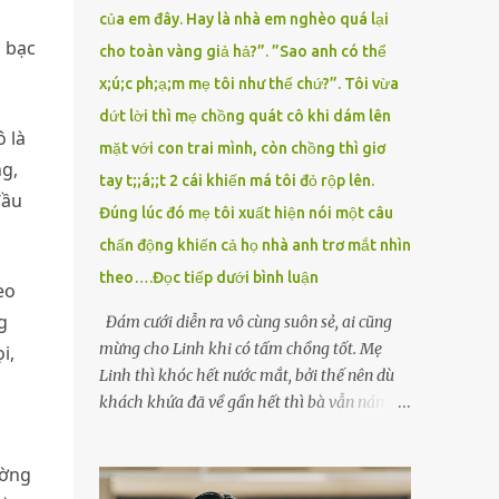
của em đây. Hay là nhà em nghèo quá lại
n bạc
cho toàn vàng giả hả?”. ”Sao anh có thể
x;ú;c ph;ạ;m mẹ tôi như thế chứ?”. Tôi vừa
dứt lời thì mẹ chồng quát cô khi dám lên
 là
mặt với con trai mình, còn chồng thì giơ
g,
tay t;;á;;t 2 cái khiến má tôi đỏ rộp lên.
đầu
Đúng lúc đó mẹ tôi xuất hiện nói một câu
chấn động khiến cả họ nhà anh trơ mắt nhìn
theo….Đọc tiếp dưới bình luận
eo
g
Đám cưới diễn ra vô cùng suôn sẻ, ai cũng
mừng cho Linh khi có tấm chồng tốt. Mẹ
i,
Linh thì khóc hết nước mắt, bởi thế nên dù
khách khứa đã về gần hết thì bà vẫn nán lại
ở với con gái thêm chút nữa. Linh tốt nghiệp
Đại học Sư phạm, nhưng ra trường đi dạy
ường
được 1 năm thì mẹ cô sức khỏe yếu đi nên cô