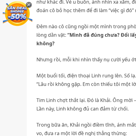
như khác đi. Vẻ u buồn, ánh nhìn xa xăm, đô
đoán cô bỏ học thêm để đi làm “việc gì đó” 
Đêm nào cô cũng ngồi một mình trong phòn
lòng dằn vặt:
“Mình đã đúng chưa? Đổi lấ
không?
Nhưng rồi, mỗi khi nhìn thấy nụ cười yếu ớt 
Một buổi tối, điện thoại Linh rung lên. Số 
“Lâu rồi không gặp. Em còn thiếu tôi một lờ
Tim Linh chợt thắt lại. Đó là Khải. Ông mời
Lần này, Linh không đủ can đảm từ chối.
Trong bữa ăn, Khải ngồi điềm tĩnh, ánh mắ
vo, đưa ra một lời đề nghị thẳng thừng: