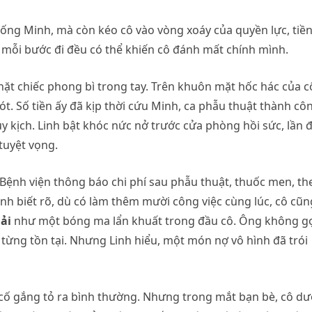
sống Minh, mà còn kéo cô vào vòng xoáy của quyền lực, tiề
mỗi bước đi đều có thể khiến cô đánh mất chính mình.
hặt chiếc phong bì trong tay. Trên khuôn mặt hốc hác của cô
. Số tiền ấy đã kịp thời cứu Minh, ca phẫu thuật thành côn
uy kịch. Linh bật khóc nức nở trước cửa phòng hồi sức, lần 
tuyệt vọng.
Bệnh viện thông báo chi phí sau phẫu thuật, thuốc men, th
inh biết rõ, dù có làm thêm mười công việc cùng lúc, cô cũn
ải
như một bóng ma lẩn khuất trong đầu cô. Ông không gọ
ừng tồn tại. Nhưng Linh hiểu, một món nợ vô hình đã trói
 cố gắng tỏ ra bình thường. Nhưng trong mắt bạn bè, cô d