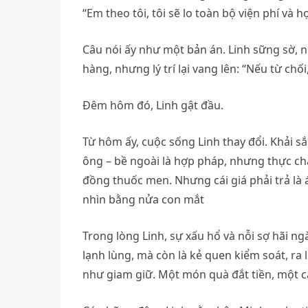
“Em theo tôi, tôi sẽ lo toàn bộ viện phí và họ
Câu nói ấy như một bản án. Linh sững sờ, 
hàng, nhưng lý trí lại vang lên: “Nếu từ chố
Đêm hôm đó, Linh gật đầu.
Từ hôm ấy, cuộc sống Linh thay đổi. Khải sắ
ông – bề ngoài là hợp pháp, nhưng thực chấ
đồng thuốc men. Nhưng cái giá phải trả là
nhìn bằng nửa con mắt
Trong lòng Linh, sự xấu hổ và nỗi sợ hãi n
lạnh lùng, mà còn là kẻ quen kiểm soát, ra
như giam giữ. Một món quà đắt tiền, một câu