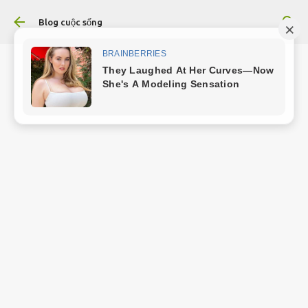
Chuyển đến nội dung chính
Blog cuộc sống