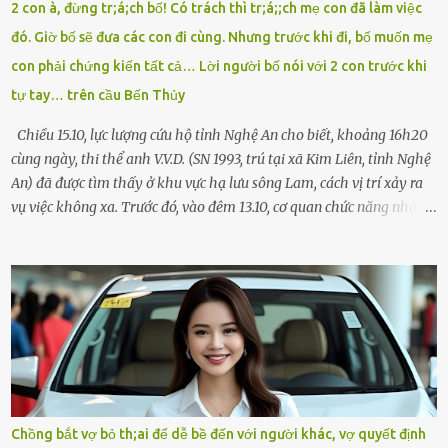
2 con à, đừng tr;á;ch bố! Có trách thì tr;á;;ch mẹ con đã làm việc
rút tờ giấy báo dự thi nhét túi áo, đeo ba lô và chạy . Chạy miết.
đó. Giờ bố sẽ đưa các con đi cùng. Nhưng trước khi đi, bố muốn mẹ
Chạy không ngừng. Qua ngã...
con phải chứng kiến tất cả… Lời người bố nói với 2 con trước khi
tự tay… trên cầu Bến Thủy
Chiều 15.10, lực lượng cứu hộ tỉnh Nghệ An cho biết, khoảng 16h20
cùng ngày, thi thể anh V.V.D. (SN 1993, trú tại xã Kim Liên, tỉnh Nghệ
An) đã được tìm thấy ở khu vực hạ lưu sông Lam, cách vị trí xảy ra
vụ việc không xa. Trước đó, vào đêm 13.10, cơ quan chức năng nhận
được tin báo có một người đàn ông điều khiển xe máy lên cầu Bến
Thủy – cây cầu bắc qua sông Lam nối hai tỉnh Nghệ An và Hà Tĩnh
– rồi để lại xe máy trên cầu, ôm theo 2 con gái nhỏ nhảy xuống
sông. Người thân và hàng xóm ngóng chờ thông tin tìm kiếm 3 bố
con mất tích trên sông Lam sau vụ nhảy cầu. Ảnh: Hải Dương Tại
hiện trường, người dân phát hiện một chiếc xe máy mang biển kiểm
soát Nghệ An cùng hai chiếc cặp học sinh. Ngay trong đêm, lực
lượng chức năng phối hợp cùng các đội cứu hộ tình nguyện triển
khai tìm kiếm. Danh tính các nạn nhân được xác định là anh V.V.D.
Chồng bắt vợ bỏ th;ai để dễ bề đến với người khác, vợ quyết định
và 2 con gái là cháu V.H.B. (SN 2020) và V.G.T. (SN 2021). Hai cháu là