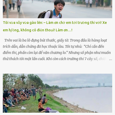
làm thuê, biết đi cày thuê từ 4h sáng rồi lại tất tả về đi học. Người
trong làng thương lắm, bảo: “Thằng Trí học giỏi mà hiền, sau này
nên ông này bà nọ đó!” Trí có ba cô em gái: Mai, Lan và Hương – ba
cái tên mẹ đặt lúc còn sống, mong tụi nhỏ sau này như hoa mai nở
Tôi vừa vẫy vừa gào lên: – Làm ơn chở em tới trường thi với! Xe
giữa mùa đông. Nhưng hoa có đẹp mấy cũng cần đất màu, mà nhà
em h/ỏng, không có điện thoại! Làm ơn…!
thì chỉ toàn đất sỏi đá và khốn khó. Năm đó, Trí đỗ Đại học Bách
Khoa Hà...
Trên vai là ba lô đựng bút thước, giấy tờ. Trong đầu là hàng loạt
trích dẫn, dẫn chứng đã học thuộc làu. Tôi tự nhủ: “Chỉ cần đến
điểm thi, phần còn lại để văn chương lo.” Nhưng số phận như muốn
thử thách tôi một lần cuối. Khi còn cách trường thi 7 cây số, chiếc xe
máy cà tàng của tôi đột nhiên chết máy giữa đường. Tôi luống
cuống đề lại, đạp liên tục, mở cốp, lay ổ điện… nhưng vô ích. Rồi tôi
sực nhớ – điện thoại đang sạc, sáng nay quên mang theo! Giữa con
đường thưa thớt người qua lại, tôi hoảng loạn vẫy tay xin đi nhờ. –
Chú ơi, cháu đi thi, xe hỏng rồi! Làm ơn cho cháu đi nhờ với! – Cô ơi,
giúp cháu với, cháu không có điện thoại… Người thì lắc đầu. Người
thì tăng ga tránh xa như né một kẻ lừa đảo. Tôi gào lên giữa đường
như một kẻ mất trí. Vô ích. 6h10. Còn hơn 30 phút nữa. Trong đầu
tôi chỉ có một lựa chọn duy nhất: chạy. Tôi quăng xe vào vệ đường,