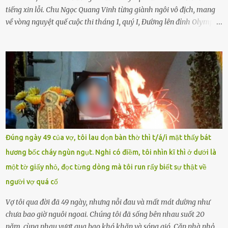
tiếng xin lỗi. Chu Ngọc Quang Vinh từng giành ngôi vô địch, mang
về vòng nguyệt quế cuộc thi tháng 1, quý I, Đường lên đỉnh Olympia.
Ảnh: Đơn vị cung cấp Trước đó, đêm ngày 1.9, trên mạng xã hội, một
tài khoản của học sinh mang tên Chu Vinh có bài viết có nội dung
chưa phù hợp, gây xôn xao, bức xúc trong dư luận. Ngay sau đó,
Trường THPT Chuyên Nguyễn Tất Thành báo cáo xác nhận tài
khoản Chu Vinh là của học sinh Chu Ngọc Quang Vinh, lớp 12 Anh
của nhà trường. Nam sinh này từng giành ngôi vô địch, mang về
vòng nguyệt quế cuộc thi tháng 1, quý I, Đường lên đỉnh Olympia
năm thứ 24. Quá trình giáo dục, học sinh Chu Ngọc Quang Vinh đã
nhận thức được nội dung bài viết của bản thân trên mạng xã hội
Đúng ngày 49 của vợ, tôi lau dọn bàn thờ thì t/á/i mặt thấy bát
ngày 1.9 là chưa phù hợp nên đã chủ động gỡ bài viết và đăng bài
hương bốc cháy ngùn ngụt. Nghi có điềm, tôi nhìn kĩ thì ở dưới là
xin lỗi trên trang Facebook cá nhân. Chu Ngọc Quang Vinh làm việc
một tờ giấy nhỏ, đọc từng dòng mà tôi run rẩy biết sự thật về
với cơ quan chức năng. Ảnh: Đơn vị cung...
người vợ quá cố
Vợ tôi qua đời đã 49 ngày, nhưng nỗi đau và mất mát dường như
chưa bao giờ nguôi ngoai. Chúng tôi đã sống bên nhau suốt 20
năm, cùng nhau vượt qua bao khó khăn và sóng gió. Căn nhà nhỏ