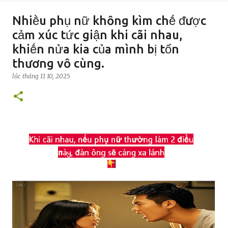
Nhiḕu phụ nữ khȏng kìm chḗ ᵭược
cảm xúc tức giận khi cãi nhau,
khiḗn nửa kia của mình bị tổn
thương vȏ cùng.
lúc
tháng 11 10, 2025