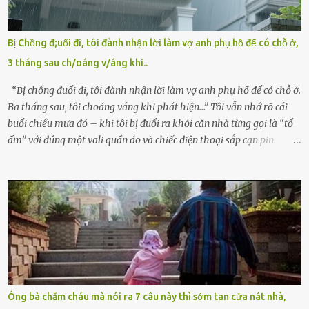
quyền giám hộ, yêu cầu bệnh viện xử lý bé như một trường hợp bị
bỏ rơi. Trong khi ấy, con gái ruột của họ – Trần Lệ Mi – vẫn đang
mê man sau sinh, hoàn toàn không hay biết chuyện gì xảy ra.
Bị Chồng đ;uổi đi, tôi đành nhận lời làm vợ anh phụ hồ để có chỗ ở,
Thiếu úy Nguyễn Thị Mai, một nữ cảnh sát công tác tại địa phương,
3 tháng sau ch/oáng v/áng khi..
tình cờ chứng kiến giây phút bé bị đưa đi trong lặng lẽ. Nét mặt đỏ
hỏn, bàn tay bé xíu co quắp, ...
“Bị chồng đuổi đi, tôi đành nhận lời làm vợ anh phụ hồ để có chỗ ở.
Ba tháng sau, tôi choáng váng khi phát hiện…” Tôi vẫn nhớ rõ cái
buổi chiều mưa đó – khi tôi bị đuổi ra khỏi căn nhà từng gọi là “tổ
ấm” với đúng một vali quần áo và chiếc điện thoại sắp cạn pin.
Chồng tôi – người từng thề thốt “một đời yêu em” – đã không chút
thương xót ném tôi ra đường sau khi tôi bị sảy thai lần thứ hai. “Tôi
cưới cô để có con. Không phải để nuôi một cái thân bất tài chỉ biết
khóc lóc,” anh ta gằn giọng, đẩy mạnh cánh cửa trước mặt tôi.
Tiếng cánh cửa đóng lại, vang lên như một bản án lạnh lùng. Tôi
đứng chết lặng giữa cơn mưa, không biết đi đâu, về đâu. Bố mẹ tôi
mất sớm. Tôi chẳng có anh chị em. Họ hàng cũng thưa thớt, chẳng
ai thân thiết đến mức có thể mở lòng cho tôi tá túc. Bạn bè? Ai cũng
bận rộn với gia đình riêng của họ. Tôi đã từng đặt cược cả thanh
Ông bà chăm cháu mà nói ra 7 câu này thì sớm tan cửa nát nhà,
xuân vào người chồng ấy – và giờ, tôi chỉ còn lại chính mình. Tôi lên