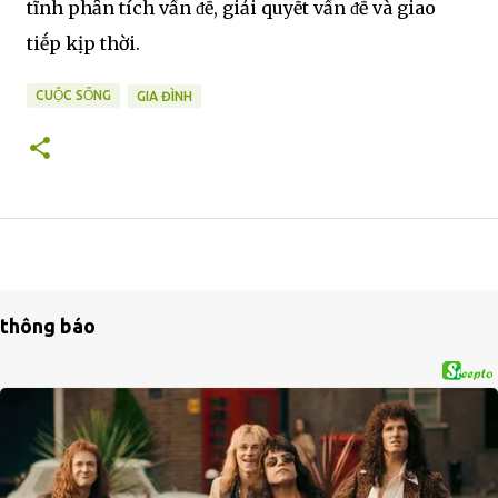
tĩnh phȃn tích vấn ᵭḕ, giải quyḗt vấn ᵭḕ và giao
tiḗp kịp thời.
CUỘC SỐNG
GIA ĐÌNH
thông báo