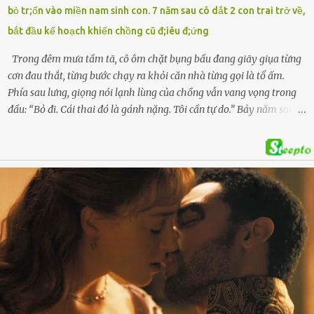
bỏ tr;ốn vào miền nam sinh con. 7 năm sau cô dắt 2 con trai trở về,
con của anh D. và chị B.T.Y. (SN 1999). Lực lượng cứu hộ đã tiến hành
bắt đầu kế hoạch khiến chồng cũ đ;iêu đ;ứng
bàn giao t...
Trong đêm mưa tầm tã, cô ôm chặt bụng bầu đang giãy giụa từng
cơn đau thắt, từng bước chạy ra khỏi căn nhà từng gọi là tổ ấm.
Phía sau lưng, giọng nói lạnh lùng của chồng vẫn vang vọng trong
đầu: “Bỏ đi. Cái thai đó là gánh nặng. Tôi cần tự do.” Bảy năm sau,
cô quay trở về, không chỉ với một đứa con trai – mà là hai, và một
kế hoạch được chuẩn bị kỹ lưỡng để người đàn ông phản bội ấy
phải trả giá … Hà Nội, mùa thu năm 2018, cái lạnh len lỏi qua từng
khe cửa gỗ cũ kỹ. Trong một căn biệt thự sang trọng ở phố Tây Hồ,
Ngọc Anh ngồi lặng lẽ trên ghế sofa, tay đặt lên bụng – nơi hai sinh
linh bé bỏng đang lớn dần từng ngày. Cô chưa bao giờ nghĩ mình sẽ
phải sống trong sợ hãi khi mang thai, đặc biệt là sợ… chính chồng
mình. Trí – người chồng mà cô từng yêu đến mù quáng, đã không
còn là người đàn ông của ngày đầu. Thành đạt, quyền lực, nhưng
cũng dối trá và lạnh lùng. Gần đây, anh hay về muộn, thậm chí có
đêm không về. Và rồi, trong một bữa cơm tối vắng lặng, Trí ném
xuống bàn ly n...