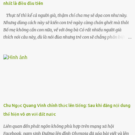
nhất là điều đầu tiên
chiếc xe buýt cuối ngày, trốn chạy khỏi thành phố và nỗi đau. Tôi v...
Thực tế thì kể cả người già, thậm chí cha mẹ sẽ dọa con như này.
Nhưng dùng cách này sẽ kiến con trẻ ngày càng chán ghét mà thôi
Bố mẹ không cần con nữa, về với ông bà Có rất nhiều người già
thích nói câu này, dù là nói đùa nhưng trẻ con sẽ chẳng phân biệt
được nên chúng sẽ cực kỳ buồn. Đôi khi con cái phải rời xa cha mẹ,
sống với người già, lúc này con rất buồn. Thế nên người lớn hãy
khuyên nhủ con thật cẩn thận. Nếu cháu không nghe lời, cảnh sát
sẽ bắt Thực tế thì kể cả người già, thậm chí cha mẹ sẽ dọa con như
này. Nhưng dùng cách này sẽ kiến con trẻ ngày càng chán ghét mà
thôi. Đôi khi con cái phải rời xa cha mẹ, sống với người già, lúc này
con rất buồn. (ảnh minh họa) Nếu một ngày nào đó một đứa trẻ
gặp nguy hiểm và cần được giúp đỡ nhưng không dám gọi cảnh sát
để được giúp đỡ thì có thể sẽ bỏ lỡ cơ hội và gặp nguy hiểm. Trẻ con
Chu Ngọc Quang Vinh chính thức lên tiếng: Sau khi đăng nội dung
có biết gì đâu Nhiều người cứ coi trẻ còn nhỏ nên dù có phạm sai
thể hiện vô ơn với đất nước
lầm, thì họ cũng không trách mắng. Nhưng nếu người lớn tuổi
không dạy con cẩn...
Liên quan đến phát ngôn không phù hợp trên mạng xã hội
Facebook, nam sinh Đường lên đỉnh Olympia đã xóa bài viết và lên