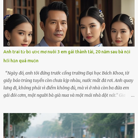
không kém. Ông Minh, vốn là một người đàn ông điềm đạm, ít nói,
hôm ấy lại đặc biệt vui vẻ. Ông chuẩn bị hành lý cho chuyến đi biển
cùng cô con gái 8 tuổi tên Thảo. “Em ở nhà nghỉ ngơi nhé, anh đưa
con đi biển hai ngày, để nó được ngắm sóng, nghịch cát. Về chắc nó
sẽ kể cho em nghe cả tuần không hết chuyện.” – Ông Minh cười
hiền, vuốt tóc vợ. Bà Hạnh nhìn chồng và con gái ríu rít chuẩn bị mà
lòng cũng rộn ràng. Bà vốn ít có dịp đi xa vì còn bận buôn bán ở chợ,
Anh trai từ bỏ ước mơ nuôi 3 em gái thành tài, 20 năm sau bà nội
nên lần này cũng đành ở nhà. Thảo ôm chầm lấy mẹ trước khi đi:
hối hận quá muộn
“Con sẽ nhặt thật nhiều vỏ sò cho mẹ nhé!” Chiếc xe khách lăn
bánh rời khỏi bến...
“Ngày đó, anh tôi đứng trước cổng trường Đại học Bách Khoa, tờ
giấy báo trúng tuyển còn chưa kịp nhàu, nước mắt đã rơi. Anh quay
lưng đi, không phải vì điểm không đủ, mà vì ở nhà còn ba đứa em
gái đói cơm, một người bà già nua và một mái nhà dột nát.” Gia
đình anh Trí sống ở một xã nhỏ thuộc huyện Hương Sơn, Hà Tĩnh.
Mẹ mất sớm khi đứa út mới lên ba, cha thì bỏ đi biệt xứ từ đó không
có tin tức. Mọi gánh nặng đổ dồn lên đôi vai gầy guộc của bà nội –
cụ Nguyễn Thị Đào – và cậu con trai cả là Trí, lúc đó mới chỉ 17 tuổi.
Trí là học sinh giỏi toàn huyện, học lớp 12 nhưng đã biết làm ruộng,