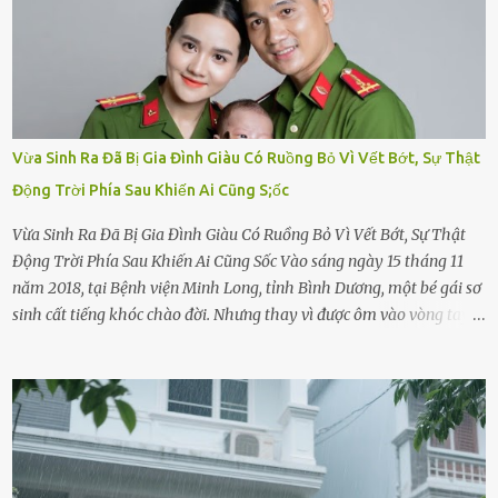
Vừa Sinh Ra Đã Bị Gia Đình Giàu Có Ruồng Bỏ Vì Vết Bớt, Sự Thật
Động Trời Phía Sau Khiến Ai Cũng S;ốc
Vừa Sinh Ra Đã Bị Gia Đình Giàu Có Ruồng Bỏ Vì Vết Bớt, Sự Thật
Động Trời Phía Sau Khiến Ai Cũng Sốc Vào sáng ngày 15 tháng 11
năm 2018, tại Bệnh viện Minh Long, tỉnh Bình Dương, một bé gái sơ
sinh cất tiếng khóc chào đời. Nhưng thay vì được ôm vào vòng tay
ấm áp của gia đình, bé lại đối diện với sự ruồng bỏ lạnh lùng. Đứa
trẻ – với một vết bớt đen trên má – bị gia đình ngoại hình hoàn
hảo, địa vị cao sang của ông Trần Quốc Tùng xem như điềm gở. Ông
Tùng, một doanh nhân quyền lực có tiếng ở Bình Dương, cùng vợ là
bà Đỗ Thị Nga, lập tức ra quyết định nhẫn tâm: bỏ lại đứa trẻ. Họ
viện cớ “không đủ khả năng nuôi dưỡng” và ký vào giấy từ chối