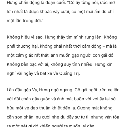
Hưng chấn động là đoạn cuối: “Cô ấy từng nói, ước mơ
lớn nhất là được khoác váy cưới, có một mái ấm dù chỉ
một lần trong đời.”
Không hiểu vì sao, Hưng thấy tim mình rung lên. Không
phải thương hại, không phải nhất thời cảm động – mà là
một cảm giác rất thật: anh muốn gặp người con gái đó.
Không bàn bạc với ai, không suy tính nhiều, Hưng xin
nghỉ vài ngày và bắt xe về Quảng Trị.
Lần đầu gặp Vy, Hưng ngỡ ngàng. Cô gái ngồi trên xe lăn
với đôi chân gầy guộc và ánh mắt buồn vời vợi ấy lại sở
hữu một vẻ đẹp thuần khiết đến lạ. Gương mặt không
cần son phấn, nụ cười nhẹ dù đầy sự tự ti, nhưng vẫn tỏa
ra một nét gì đó khiến người ta muốn lại gần.