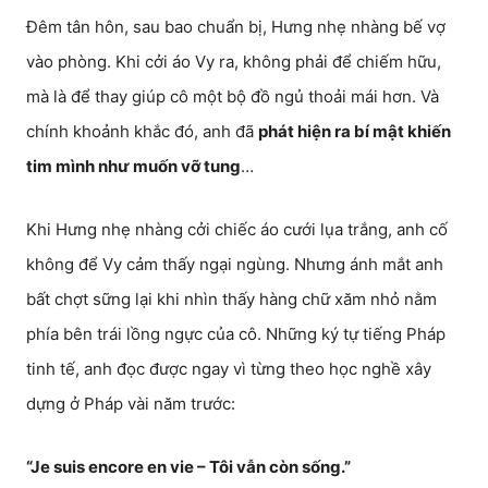
Đêm tân hôn, sau bao chuẩn bị, Hưng nhẹ nhàng bế vợ
vào phòng. Khi cởi áo Vy ra, không phải để chiếm hữu,
mà là để thay giúp cô một bộ đồ ngủ thoải mái hơn. Và
chính khoảnh khắc đó, anh đã
phát hiện ra bí mật khiến
tim mình như muốn vỡ tung
…
Khi Hưng nhẹ nhàng cởi chiếc áo cưới lụa trắng, anh cố
không để Vy cảm thấy ngại ngùng. Nhưng ánh mắt anh
bất chợt sững lại khi nhìn thấy hàng chữ xăm nhỏ nằm
phía bên trái lồng ngực của cô. Những ký tự tiếng Pháp
tinh tế, anh đọc được ngay vì từng theo học nghề xây
dựng ở Pháp vài năm trước:
“Je suis encore en vie – Tôi vẫn còn sống.”