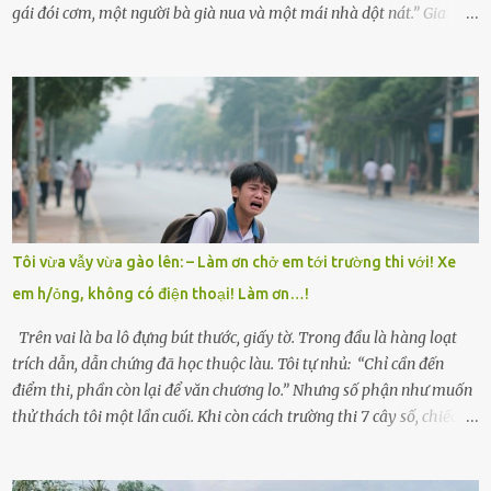
gái đói cơm, một người bà già nua và một mái nhà dột nát.” Gia
đình anh Trí sống ở một xã nhỏ thuộc huyện Hương Sơn, Hà Tĩnh.
Mẹ mất sớm khi đứa út mới lên ba, cha thì bỏ đi biệt xứ từ đó không
có tin tức. Mọi gánh nặng đổ dồn lên đôi vai gầy guộc của bà nội –
cụ Nguyễn Thị Đào – và cậu con trai cả là Trí, lúc đó mới chỉ 17 tuổi.
Trí là học sinh giỏi toàn huyện, học lớp 12 nhưng đã biết làm ruộng,
làm thuê, biết đi cày thuê từ 4h sáng rồi lại tất tả về đi học. Người
trong làng thương lắm, bảo: “Thằng Trí học giỏi mà hiền, sau này
nên ông này bà nọ đó!” Trí có ba cô em gái: Mai, Lan và Hương – ba
cái tên mẹ đặt lúc còn sống, mong tụi nhỏ sau này như hoa mai nở
Tôi vừa vẫy vừa gào lên: – Làm ơn chở em tới trường thi với! Xe
giữa mùa đông. Nhưng hoa có đẹp mấy cũng cần đất màu, mà nhà
em h/ỏng, không có điện thoại! Làm ơn…!
thì chỉ toàn đất sỏi đá và khốn khó. Năm đó, Trí đỗ Đại học Bách
Khoa Hà...
Trên vai là ba lô đựng bút thước, giấy tờ. Trong đầu là hàng loạt
trích dẫn, dẫn chứng đã học thuộc làu. Tôi tự nhủ: “Chỉ cần đến
điểm thi, phần còn lại để văn chương lo.” Nhưng số phận như muốn
thử thách tôi một lần cuối. Khi còn cách trường thi 7 cây số, chiếc xe
máy cà tàng của tôi đột nhiên chết máy giữa đường. Tôi luống
cuống đề lại, đạp liên tục, mở cốp, lay ổ điện… nhưng vô ích. Rồi tôi