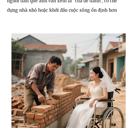
người dân quê anh vẫn xem là “của để dành”, có thể
dựng nhà nhỏ hoặc khởi đầu cuộc sống ổn định hơn