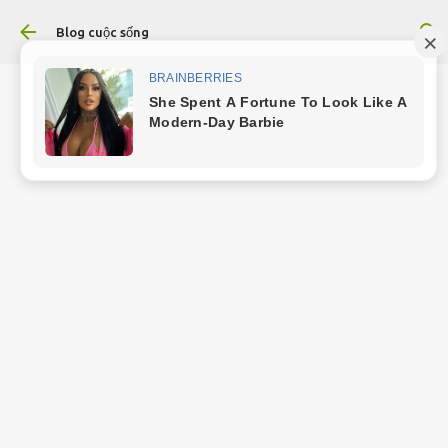
Chuyển đến nội dung chính
Blog cuộc sống