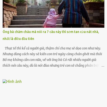
khóc lóc,” anh ta gằn giọng, đẩy mạnh cánh cửa trước mặt tôi.
Tiếng cánh cửa đóng lại, vang lên như một bản án lạnh lùng. Tôi
đứng chết lặng giữa cơn mưa, không biết đi đâu, về đâu. Bố mẹ tôi
mất sớm. Tôi chẳng có anh chị em. Họ hàng cũng thưa thớt, chẳng
ai thân thiết đến mức có thể mở lòng cho tôi tá túc. Bạn bè? Ai cũng
bận rộn với gia đình riêng của họ. Tôi đã từng đặt cược cả thanh
Ông bà chăm cháu mà nói ra 7 câu này thì sớm tan cửa nát nhà,
xuân vào người chồng ấy – và giờ, tôi chỉ còn lại chính mình. Tôi lên
nhất là điều đầu tiên
chiếc xe buýt cuối ngày, trốn chạy khỏi thành phố và nỗi đau. Tôi v...
Thực tế thì kể cả người già, thậm chí cha mẹ sẽ dọa con như này.
Nhưng dùng cách này sẽ kiến con trẻ ngày càng chán ghét mà thôi
Bố mẹ không cần con nữa, về với ông bà Có rất nhiều người già
thích nói câu này, dù là nói đùa nhưng trẻ con sẽ chẳng phân biệt
được nên chúng sẽ cực kỳ buồn. Đôi khi con cái phải rời xa cha mẹ,
sống với người già, lúc này con rất buồn. Thế nên người lớn hãy
khuyên nhủ con thật cẩn thận. Nếu cháu không nghe lời, cảnh sát
sẽ bắt Thực tế thì kể cả người già, thậm chí cha mẹ sẽ dọa con như
này. Nhưng dùng cách này sẽ kiến con trẻ ngày càng chán ghét mà
thôi. Đôi khi con cái phải rời xa cha mẹ, sống với người già, lúc này
con rất buồn. (ảnh minh họa) Nếu một ngày nào đó một đứa trẻ