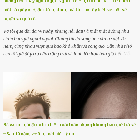
hương bốc cháy ngùn ngụt. Nghi có điềm, tôi nhìn kĩ thì ở dưới là
xin lỗi trên trang Facebook cá nhân. Chu Ngọc Quang Vinh làm việc
một tờ giấy nhỏ, đọc từng dòng mà tôi run rẩy biết sự thật về
với cơ quan chức năng. Ảnh: Đơn vị cung...
người vợ quá cố
Vợ tôi qua đời đã 49 ngày, nhưng nỗi đau và mất mát dường như
chưa bao giờ nguôi ngoai. Chúng tôi đã sống bên nhau suốt 20
năm, cùng nhau vượt qua bao khó khăn và sóng gió. Căn nhà nhỏ
của tôi giờ đây trở nên trống trải và lạnh lẽo hơn bao giờ hết. Mỗi
góc trong nhà đều gợi nhớ về hình bóng của cô ấy – người phụ nữ
mà tôi đã yêu thương và chia sẻ cả cuộc đời. Ngày vợ mất, tôi như
rơi vào khoảng trống vô tận, chẳng còn muốn làm gì ngoài việc
ngồi lặng lẽ nhớ về cô ấy. Nhưng cuộc sống không cho phép tôi mãi
chìm đắm trong đau khổ. Họ hàng, bạn bè và những người thân
thiết đã đến bên, giúp tôi tổ chức tang lễ chu toàn. Và hôm nay là
ngày giỗ đầu tiên của vợ, 49 ngày sau khi cô ấy rời xa tôi mãi
mãi.Buổi sáng hôm đó, sau khi cúng cơm xong, tôi quyết định lên
sắp xếp lại bàn thờ vợ. Mọi thứ vẫn như mọi ngày, nhưng có điều gì
Bố và con gái đi du lịch biển cuối tuần nhưng không bao giờ trở về
đó kỳ lạ mà tôi không thể giải thích được. Trong khoảnh khắc tôi
– Sau 10 năm, vợ ông mới biết lý do
cúi xuống lau chùi bát hương, một luồng gió lạ thoáng qua, khiến