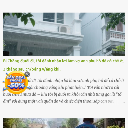
ấm áp của gia đình, bé lại đối diện với sự ruồng bỏ lạnh lùng. Đứa
trẻ – với một vết bớt đen trên má – bị gia đình ngoại hình hoàn
hảo, địa vị cao sang của ông Trần Quốc Tùng xem như điềm gở. Ông
Tùng, một doanh nhân quyền lực có tiếng ở Bình Dương, cùng vợ là
bà Đỗ Thị Nga, lập tức ra quyết định nhẫn tâm: bỏ lại đứa trẻ. Họ
viện cớ “không đủ khả năng nuôi dưỡng” và ký vào giấy từ chối
quyền giám hộ, yêu cầu bệnh viện xử lý bé như một trường hợp bị
bỏ rơi. Trong khi ấy, con gái ruột của họ – Trần Lệ Mi – vẫn đang
mê man sau sinh, hoàn toàn không hay biết chuyện gì xảy ra.
Bị Chồng đ;uổi đi, tôi đành nhận lời làm vợ anh phụ hồ để có chỗ ở,
Thiếu úy Nguyễn Thị Mai, một nữ cảnh sát công tác tại địa phương,
3 tháng sau ch/oáng v/áng khi..
tình cờ chứng kiến giây phút bé bị đưa đi trong lặng lẽ. Nét mặt đỏ
hỏn, bàn tay bé xíu co quắp, ...
“Bị chồng đuổi đi, tôi đành nhận lời làm vợ anh phụ hồ để có chỗ ở.
Ba tháng sau, tôi choáng váng khi phát hiện…” Tôi vẫn nhớ rõ cái
buổi chiều mưa đó – khi tôi bị đuổi ra khỏi căn nhà từng gọi là “tổ
ấm” với đúng một vali quần áo và chiếc điện thoại sắp cạn pin.
Chồng tôi – người từng thề thốt “một đời yêu em” – đã không chút
thương xót ném tôi ra đường sau khi tôi bị sảy thai lần thứ hai. “Tôi
cưới cô để có con. Không phải để nuôi một cái thân bất tài chỉ biết