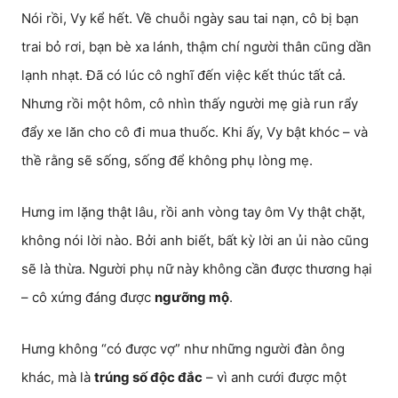
Nói rồi, Vy kể hết. Về chuỗi ngày sau tai nạn, cô bị bạn
trai bỏ rơi, bạn bè xa lánh, thậm chí người thân cũng dần
lạnh nhạt. Đã có lúc cô nghĩ đến việc kết thúc tất cả.
Nhưng rồi một hôm, cô nhìn thấy người mẹ già run rẩy
đẩy xe lăn cho cô đi mua thuốc. Khi ấy, Vy bật khóc – và
thề rằng sẽ sống, sống để không phụ lòng mẹ.
Hưng im lặng thật lâu, rồi anh vòng tay ôm Vy thật chặt,
không nói lời nào. Bởi anh biết, bất kỳ lời an ủi nào cũng
sẽ là thừa. Người phụ nữ này không cần được thương hại
– cô xứng đáng được
ngưỡng mộ
.
Hưng không “có được vợ” như những người đàn ông
khác, mà là
trúng số độc đắc
– vì anh cưới được một