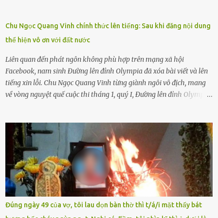
gặp nguy hiểm và cần được giúp đỡ nhưng không dám gọi cảnh sát
để được giúp đỡ thì có thể sẽ bỏ lỡ cơ hội và gặp nguy hiểm. Trẻ con
Chu Ngọc Quang Vinh chính thức lên tiếng: Sau khi đăng nội dung
có biết gì đâu Nhiều người cứ coi trẻ còn nhỏ nên dù có phạm sai
thể hiện vô ơn với đất nước
lầm, thì họ cũng không trách mắng. Nhưng nếu người lớn tuổi
không dạy con cẩn...
Liên quan đến phát ngôn không phù hợp trên mạng xã hội
Facebook, nam sinh Đường lên đỉnh Olympia đã xóa bài viết và lên
tiếng xin lỗi. Chu Ngọc Quang Vinh từng giành ngôi vô địch, mang
về vòng nguyệt quế cuộc thi tháng 1, quý I, Đường lên đỉnh Olympia.
Ảnh: Đơn vị cung cấp Trước đó, đêm ngày 1.9, trên mạng xã hội, một
tài khoản của học sinh mang tên Chu Vinh có bài viết có nội dung
chưa phù hợp, gây xôn xao, bức xúc trong dư luận. Ngay sau đó,
Trường THPT Chuyên Nguyễn Tất Thành báo cáo xác nhận tài
khoản Chu Vinh là của học sinh Chu Ngọc Quang Vinh, lớp 12 Anh
của nhà trường. Nam sinh này từng giành ngôi vô địch, mang về
vòng nguyệt quế cuộc thi tháng 1, quý I, Đường lên đỉnh Olympia
năm thứ 24. Quá trình giáo dục, học sinh Chu Ngọc Quang Vinh đã
nhận thức được nội dung bài viết của bản thân trên mạng xã hội
Đúng ngày 49 của vợ, tôi lau dọn bàn thờ thì t/á/i mặt thấy bát
ngày 1.9 là chưa phù hợp nên đã chủ động gỡ bài viết và đăng bài