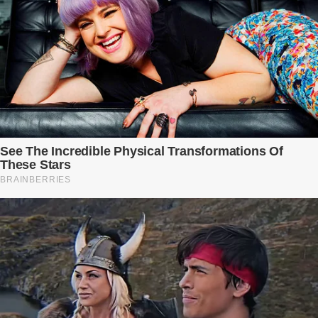
linh bé bỏng đang lớn dần từng ngày. Cô chưa bao giờ nghĩ mình sẽ
phải sống trong sợ hãi khi mang thai, đặc biệt là sợ… chính chồng
mình. Trí – người chồng mà cô từng yêu đến mù quáng, đã không
còn là người đàn ông của ngày đầu. Thành đạt, quyền lực, nhưng
cũng dối trá và lạnh lùng. Gần đây, anh hay về muộn, thậm chí có
đêm không về. Và rồi, trong một bữa cơm tối vắng lặng, Trí ném
xuống bàn ly n...