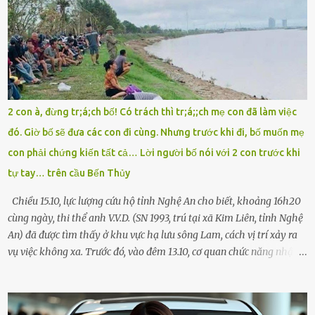
sực nhớ – điện thoại đang sạc, sáng nay quên mang theo! Giữa con
đường thưa thớt người qua lại, tôi hoảng loạn vẫy tay xin đi nhờ. –
Chú ơi, cháu đi thi, xe hỏng rồi! Làm ơn cho cháu đi nhờ với! – Cô ơi,
giúp cháu với, cháu không có điện thoại… Người thì lắc đầu. Người
thì tăng ga tránh xa như né một kẻ lừa đảo. Tôi gào lên giữa đường
như một kẻ mất trí. Vô ích. 6h10. Còn hơn 30 phút nữa. Trong đầu
tôi chỉ có một lựa chọn duy nhất: chạy. Tôi quăng xe vào vệ đường,
2 con à, đừng tr;á;ch bố! Có trách thì tr;á;;ch mẹ con đã làm việc
rút tờ giấy báo dự thi nhét túi áo, đeo ba lô và chạy . Chạy miết.
đó. Giờ bố sẽ đưa các con đi cùng. Nhưng trước khi đi, bố muốn mẹ
Chạy không ngừng. Qua ngã...
con phải chứng kiến tất cả… Lời người bố nói với 2 con trước khi
tự tay… trên cầu Bến Thủy
Chiều 15.10, lực lượng cứu hộ tỉnh Nghệ An cho biết, khoảng 16h20
cùng ngày, thi thể anh V.V.D. (SN 1993, trú tại xã Kim Liên, tỉnh Nghệ
An) đã được tìm thấy ở khu vực hạ lưu sông Lam, cách vị trí xảy ra
vụ việc không xa. Trước đó, vào đêm 13.10, cơ quan chức năng nhận
được tin báo có một người đàn ông điều khiển xe máy lên cầu Bến
Thủy – cây cầu bắc qua sông Lam nối hai tỉnh Nghệ An và Hà Tĩnh
– rồi để lại xe máy trên cầu, ôm theo 2 con gái nhỏ nhảy xuống