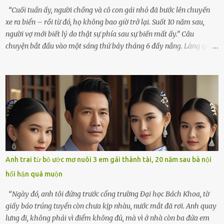
tôi giật mình. Và rồi, một chuyện kinh...
“Cuối tuần ấy, người chồng và cô con gái nhỏ đã bước lên chuyến
xe ra biển – rồi từ đó, họ không bao giờ trở lại. Suốt 10 năm sau,
người vợ mới biết lý do thật sự phía sau sự biến mất ấy.” Câu
chuyện bắt đầu vào một sáng thứ bảy tháng 6 đầy nắng. Làng quê
ven sông rộn ràng với tiếng gà gáy, tiếng trẻ con gọi nhau ra đồng
bắt cào cào. Ngôi nhà nhỏ của ông Minh và bà Hạnh cũng rộn ràng
không kém. Ông Minh, vốn là một người đàn ông điềm đạm, ít nói,
hôm ấy lại đặc biệt vui vẻ. Ông chuẩn bị hành lý cho chuyến đi biển
cùng cô con gái 8 tuổi tên Thảo. “Em ở nhà nghỉ ngơi nhé, anh đưa
con đi biển hai ngày, để nó được ngắm sóng, nghịch cát. Về chắc nó
sẽ kể cho em nghe cả tuần không hết chuyện.” – Ông Minh cười
hiền, vuốt tóc vợ. Bà Hạnh nhìn chồng và con gái ríu rít chuẩn bị mà
lòng cũng rộn ràng. Bà vốn ít có dịp đi xa vì còn bận buôn bán ở chợ,
Anh trai từ bỏ ước mơ nuôi 3 em gái thành tài, 20 năm sau bà nội
nên lần này cũng đành ở nhà. Thảo ôm chầm lấy mẹ trước khi đi:
hối hận quá muộn
“Con sẽ nhặt thật nhiều vỏ sò cho mẹ nhé!” Chiếc xe khách lăn
bánh rời khỏi bến...
“Ngày đó, anh tôi đứng trước cổng trường Đại học Bách Khoa, tờ
giấy báo trúng tuyển còn chưa kịp nhàu, nước mắt đã rơi. Anh quay
lưng đi, không phải vì điểm không đủ, mà vì ở nhà còn ba đứa em