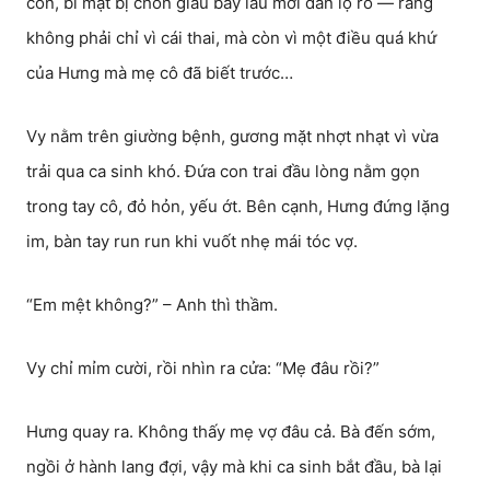
con, bí mật bị chôn giấu bấy lâu mới dần lộ rõ — rằng
không phải chỉ vì cái thai, mà còn vì một điều quá khứ
của Hưng mà mẹ cô đã biết trước…
Vy nằm trên giường bệnh, gương mặt nhợt nhạt vì vừa
trải qua ca sinh khó. Đứa con trai đầu lòng nằm gọn
trong tay cô, đỏ hỏn, yếu ớt. Bên cạnh, Hưng đứng lặng
im, bàn tay run run khi vuốt nhẹ mái tóc vợ.
“Em mệt không?” – Anh thì thầm.
Vy chỉ mỉm cười, rồi nhìn ra cửa: “Mẹ đâu rồi?”
Hưng quay ra. Không thấy mẹ vợ đâu cả. Bà đến sớm,
ngồi ở hành lang đợi, vậy mà khi ca sinh bắt đầu, bà lại