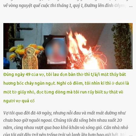
về vòng nguyệt quế cuộc thi tháng 1, quý I, Đường lên đỉnh Olympia.
Ảnh: Đơn vị cung cấp Trước đó, đêm ngày 1.9, trên mạng xã hội, một
tài khoản của học sinh mang tên Chu Vinh có bài viết có nội dung
chưa phù hợp, gây xôn xao, bức xúc trong dư luận. Ngay sau đó,
Trường THPT Chuyên Nguyễn Tất Thành báo cáo xác nhận tài
khoản Chu Vinh là của học sinh Chu Ngọc Quang Vinh, lớp 12 Anh
của nhà trường. Nam sinh này từng giành ngôi vô địch, mang về
vòng nguyệt quế cuộc thi tháng 1, quý I, Đường lên đỉnh Olympia
năm thứ 24. Quá trình giáo dục, học sinh Chu Ngọc Quang Vinh đã
nhận thức được nội dung bài viết của bản thân trên mạng xã hội
Đúng ngày 49 của vợ, tôi lau dọn bàn thờ thì t/á/i mặt thấy bát
ngày 1.9 là chưa phù hợp nên đã chủ động gỡ bài viết và đăng bài
hương bốc cháy ngùn ngụt. Nghi có điềm, tôi nhìn kĩ thì ở dưới là
xin lỗi trên trang Facebook cá nhân. Chu Ngọc Quang Vinh làm việc
một tờ giấy nhỏ, đọc từng dòng mà tôi run rẩy biết sự thật về
với cơ quan chức năng. Ảnh: Đơn vị cung...
người vợ quá cố
Vợ tôi qua đời đã 49 ngày, nhưng nỗi đau và mất mát dường như
chưa bao giờ nguôi ngoai. Chúng tôi đã sống bên nhau suốt 20
năm, cùng nhau vượt qua bao khó khăn và sóng gió. Căn nhà nhỏ
của tôi giờ đây trở nên trống trải và lạnh lẽo hơn bao giờ hết. Mỗi