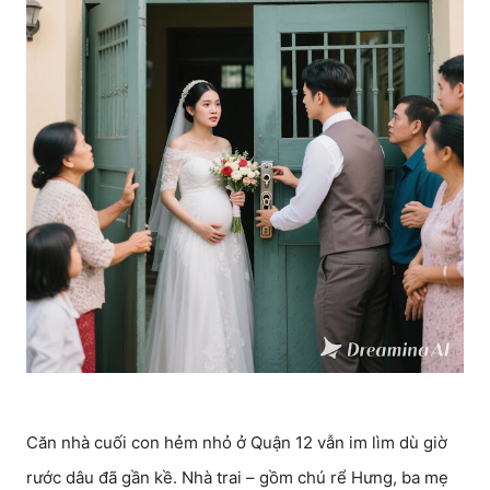
Căn nhà cuối con hẻm nhỏ ở Quận 12 vẫn im lìm dù giờ
rước dâu đã gần kề. Nhà trai – gồm chú rể Hưng, ba mẹ