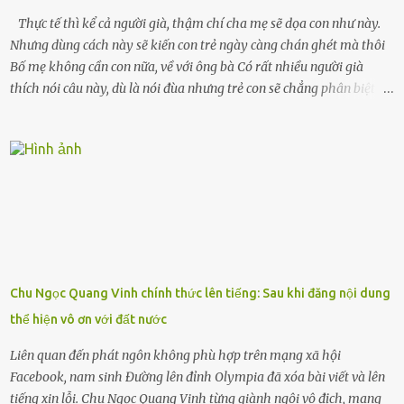
Thực tế thì kể cả người già, thậm chí cha mẹ sẽ dọa con như này.
Nhưng dùng cách này sẽ kiến con trẻ ngày càng chán ghét mà thôi
Bố mẹ không cần con nữa, về với ông bà Có rất nhiều người già
thích nói câu này, dù là nói đùa nhưng trẻ con sẽ chẳng phân biệt
được nên chúng sẽ cực kỳ buồn. Đôi khi con cái phải rời xa cha mẹ,
sống với người già, lúc này con rất buồn. Thế nên người lớn hãy
khuyên nhủ con thật cẩn thận. Nếu cháu không nghe lời, cảnh sát
sẽ bắt Thực tế thì kể cả người già, thậm chí cha mẹ sẽ dọa con như
này. Nhưng dùng cách này sẽ kiến con trẻ ngày càng chán ghét mà
thôi. Đôi khi con cái phải rời xa cha mẹ, sống với người già, lúc này
con rất buồn. (ảnh minh họa) Nếu một ngày nào đó một đứa trẻ
gặp nguy hiểm và cần được giúp đỡ nhưng không dám gọi cảnh sát
để được giúp đỡ thì có thể sẽ bỏ lỡ cơ hội và gặp nguy hiểm. Trẻ con
Chu Ngọc Quang Vinh chính thức lên tiếng: Sau khi đăng nội dung
có biết gì đâu Nhiều người cứ coi trẻ còn nhỏ nên dù có phạm sai
thể hiện vô ơn với đất nước
lầm, thì họ cũng không trách mắng. Nhưng nếu người lớn tuổi
không dạy con cẩn...
Liên quan đến phát ngôn không phù hợp trên mạng xã hội
Facebook, nam sinh Đường lên đỉnh Olympia đã xóa bài viết và lên
tiếng xin lỗi. Chu Ngọc Quang Vinh từng giành ngôi vô địch, mang