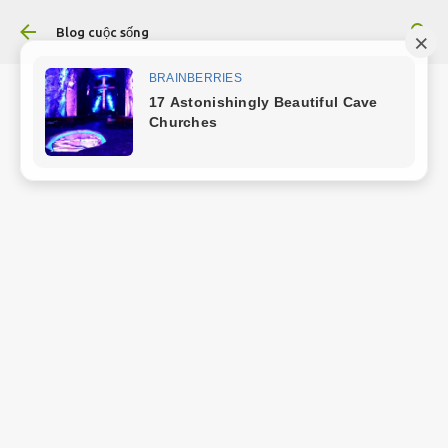
Chuyển đến nội dung chính
Blog cuộc sống