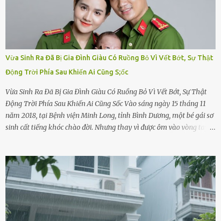
Vừa Sinh Ra Đã Bị Gia Đình Giàu Có Ruồng Bỏ Vì Vết Bớt, Sự Thật
Động Trời Phía Sau Khiến Ai Cũng S;ốc
Vừa Sinh Ra Đã Bị Gia Đình Giàu Có Ruồng Bỏ Vì Vết Bớt, Sự Thật
Động Trời Phía Sau Khiến Ai Cũng Sốc Vào sáng ngày 15 tháng 11
năm 2018, tại Bệnh viện Minh Long, tỉnh Bình Dương, một bé gái sơ
sinh cất tiếng khóc chào đời. Nhưng thay vì được ôm vào vòng tay
ấm áp của gia đình, bé lại đối diện với sự ruồng bỏ lạnh lùng. Đứa
trẻ – với một vết bớt đen trên má – bị gia đình ngoại hình hoàn
hảo, địa vị cao sang của ông Trần Quốc Tùng xem như điềm gở. Ông
Tùng, một doanh nhân quyền lực có tiếng ở Bình Dương, cùng vợ là
bà Đỗ Thị Nga, lập tức ra quyết định nhẫn tâm: bỏ lại đứa trẻ. Họ
viện cớ “không đủ khả năng nuôi dưỡng” và ký vào giấy từ chối
quyền giám hộ, yêu cầu bệnh viện xử lý bé như một trường hợp bị