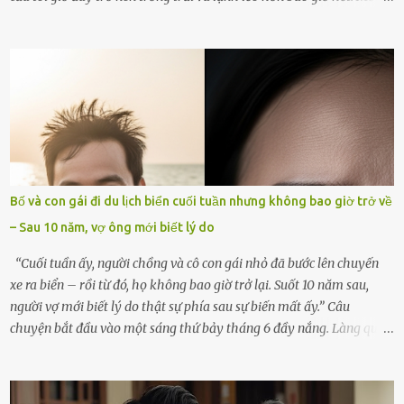
góc trong nhà đều gợi nhớ về hình bóng của cô ấy – người phụ nữ
mà tôi đã yêu thương và chia sẻ cả cuộc đời. Ngày vợ mất, tôi như
rơi vào khoảng trống vô tận, chẳng còn muốn làm gì ngoài việc
ngồi lặng lẽ nhớ về cô ấy. Nhưng cuộc sống không cho phép tôi mãi
chìm đắm trong đau khổ. Họ hàng, bạn bè và những người thân
thiết đã đến bên, giúp tôi tổ chức tang lễ chu toàn. Và hôm nay là
ngày giỗ đầu tiên của vợ, 49 ngày sau khi cô ấy rời xa tôi mãi
mãi.Buổi sáng hôm đó, sau khi cúng cơm xong, tôi quyết định lên
sắp xếp lại bàn thờ vợ. Mọi thứ vẫn như mọi ngày, nhưng có điều gì
Bố và con gái đi du lịch biển cuối tuần nhưng không bao giờ trở về
đó kỳ lạ mà tôi không thể giải thích được. Trong khoảnh khắc tôi
– Sau 10 năm, vợ ông mới biết lý do
cúi xuống lau chùi bát hương, một luồng gió lạ thoáng qua, khiến
tôi giật mình. Và rồi, một chuyện kinh...
“Cuối tuần ấy, người chồng và cô con gái nhỏ đã bước lên chuyến
xe ra biển – rồi từ đó, họ không bao giờ trở lại. Suốt 10 năm sau,
người vợ mới biết lý do thật sự phía sau sự biến mất ấy.” Câu
chuyện bắt đầu vào một sáng thứ bảy tháng 6 đầy nắng. Làng quê
ven sông rộn ràng với tiếng gà gáy, tiếng trẻ con gọi nhau ra đồng
bắt cào cào. Ngôi nhà nhỏ của ông Minh và bà Hạnh cũng rộn ràng
không kém. Ông Minh, vốn là một người đàn ông điềm đạm, ít nói,