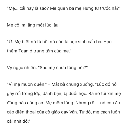
“Mẹ… cái này là sao? Mẹ quen ba mẹ Hưng từ trước hả?”
Mẹ cô im lặng một lúc lâu.
“Ừ. Mẹ biết nó từ hồi nó còn là học sinh cấp ba. Học
thêm Toán ở trung tâm của mẹ.”
Vy ngạc nhiên. “Sao mẹ chưa từng nói?”
“Vì mẹ muốn quên.” – Mắt bà chùng xuống. “Lúc đó nó
gây rối trong lớp, đánh bạn, bị đuổi học. Ba nó tới xin mẹ
đừng báo công an. Mẹ mềm lòng. Nhưng rồi… nó còn ăn
cắp điện thoại của cô giáo dạy Văn. Từ đó, mẹ cạch luôn
cái nhà đó.”