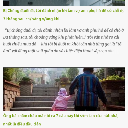
bỏ rơi. Trong khi ấy, con gái ruột của họ – Trần Lệ Mi – vẫn đang
mê man sau sinh, hoàn toàn không hay biết chuyện gì xảy ra.
Bị Chồng đ;uổi đi, tôi đành nhận lời làm vợ anh phụ hồ để có chỗ ở,
Thiếu úy Nguyễn Thị Mai, một nữ cảnh sát công tác tại địa phương,
3 tháng sau ch/oáng v/áng khi..
tình cờ chứng kiến giây phút bé bị đưa đi trong lặng lẽ. Nét mặt đỏ
hỏn, bàn tay bé xíu co quắp, ...
“Bị chồng đuổi đi, tôi đành nhận lời làm vợ anh phụ hồ để có chỗ ở.
Ba tháng sau, tôi choáng váng khi phát hiện…” Tôi vẫn nhớ rõ cái
buổi chiều mưa đó – khi tôi bị đuổi ra khỏi căn nhà từng gọi là “tổ
ấm” với đúng một vali quần áo và chiếc điện thoại sắp cạn pin.
Chồng tôi – người từng thề thốt “một đời yêu em” – đã không chút
thương xót ném tôi ra đường sau khi tôi bị sảy thai lần thứ hai. “Tôi
cưới cô để có con. Không phải để nuôi một cái thân bất tài chỉ biết
khóc lóc,” anh ta gằn giọng, đẩy mạnh cánh cửa trước mặt tôi.
Tiếng cánh cửa đóng lại, vang lên như một bản án lạnh lùng. Tôi
đứng chết lặng giữa cơn mưa, không biết đi đâu, về đâu. Bố mẹ tôi
mất sớm. Tôi chẳng có anh chị em. Họ hàng cũng thưa thớt, chẳng
ai thân thiết đến mức có thể mở lòng cho tôi tá túc. Bạn bè? Ai cũng
bận rộn với gia đình riêng của họ. Tôi đã từng đặt cược cả thanh
Ông bà chăm cháu mà nói ra 7 câu này thì sớm tan cửa nát nhà,
xuân vào người chồng ấy – và giờ, tôi chỉ còn lại chính mình. Tôi lên
nhất là điều đầu tiên
chiếc xe buýt cuối ngày, trốn chạy khỏi thành phố và nỗi đau. Tôi v...