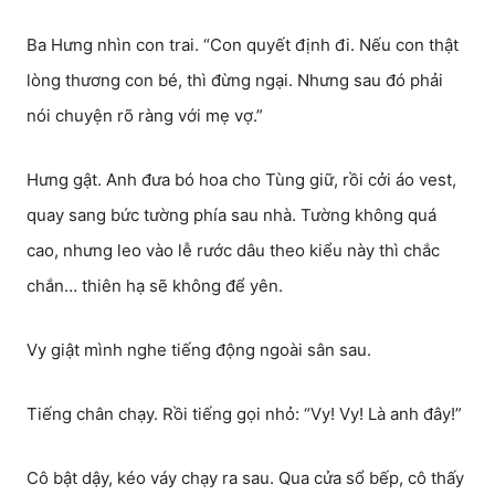
Ba Hưng nhìn con trai. “Con quyết định đi. Nếu con thật
lòng thương con bé, thì đừng ngại. Nhưng sau đó phải
nói chuyện rõ ràng với mẹ vợ.”
Hưng gật. Anh đưa bó hoa cho Tùng giữ, rồi cởi áo vest,
quay sang bức tường phía sau nhà. Tường không quá
cao, nhưng leo vào lễ rước dâu theo kiểu này thì chắc
chắn… thiên hạ sẽ không để yên.
Vy giật mình nghe tiếng động ngoài sân sau.
Tiếng chân chạy. Rồi tiếng gọi nhỏ: “Vy! Vy! Là anh đây!”
Cô bật dậy, kéo váy chạy ra sau. Qua cửa sổ bếp, cô thấy