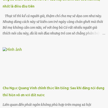
xuân vào người chồng ấy – và giờ, tôi chỉ còn lại chính mình. Tôi lên
nhất là điều đầu tiên
chiếc xe buýt cuối ngày, trốn chạy khỏi thành phố và nỗi đau. Tôi v...
Thực tế thì kể cả người già, thậm chí cha mẹ sẽ dọa con như này.
Nhưng dùng cách này sẽ kiến con trẻ ngày càng chán ghét mà thôi
Bố mẹ không cần con nữa, về với ông bà Có rất nhiều người già
thích nói câu này, dù là nói đùa nhưng trẻ con sẽ chẳng phân biệt
được nên chúng sẽ cực kỳ buồn. Đôi khi con cái phải rời xa cha mẹ,
sống với người già, lúc này con rất buồn. Thế nên người lớn hãy
khuyên nhủ con thật cẩn thận. Nếu cháu không nghe lời, cảnh sát
sẽ bắt Thực tế thì kể cả người già, thậm chí cha mẹ sẽ dọa con như
này. Nhưng dùng cách này sẽ kiến con trẻ ngày càng chán ghét mà
thôi. Đôi khi con cái phải rời xa cha mẹ, sống với người già, lúc này
con rất buồn. (ảnh minh họa) Nếu một ngày nào đó một đứa trẻ
gặp nguy hiểm và cần được giúp đỡ nhưng không dám gọi cảnh sát
để được giúp đỡ thì có thể sẽ bỏ lỡ cơ hội và gặp nguy hiểm. Trẻ con
Chu Ngọc Quang Vinh chính thức lên tiếng: Sau khi đăng nội dung
có biết gì đâu Nhiều người cứ coi trẻ còn nhỏ nên dù có phạm sai
thể hiện vô ơn với đất nước
lầm, thì họ cũng không trách mắng. Nhưng nếu người lớn tuổi
không dạy con cẩn...
Liên quan đến phát ngôn không phù hợp trên mạng xã hội