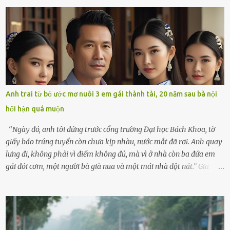
bắt cào cào. Ngôi nhà nhỏ của ông Minh và bà Hạnh cũng rộn ràng
không kém. Ông Minh, vốn là một người đàn ông điềm đạm, ít nói,
hôm ấy lại đặc biệt vui vẻ. Ông chuẩn bị hành lý cho chuyến đi biển
cùng cô con gái 8 tuổi tên Thảo. “Em ở nhà nghỉ ngơi nhé, anh đưa
con đi biển hai ngày, để nó được ngắm sóng, nghịch cát. Về chắc nó
sẽ kể cho em nghe cả tuần không hết chuyện.” – Ông Minh cười
hiền, vuốt tóc vợ. Bà Hạnh nhìn chồng và con gái ríu rít chuẩn bị mà
lòng cũng rộn ràng. Bà vốn ít có dịp đi xa vì còn bận buôn bán ở chợ,
Anh trai từ bỏ ước mơ nuôi 3 em gái thành tài, 20 năm sau bà nội
nên lần này cũng đành ở nhà. Thảo ôm chầm lấy mẹ trước khi đi:
hối hận quá muộn
“Con sẽ nhặt thật nhiều vỏ sò cho mẹ nhé!” Chiếc xe khách lăn
bánh rời khỏi bến...
“Ngày đó, anh tôi đứng trước cổng trường Đại học Bách Khoa, tờ
giấy báo trúng tuyển còn chưa kịp nhàu, nước mắt đã rơi. Anh quay
lưng đi, không phải vì điểm không đủ, mà vì ở nhà còn ba đứa em
gái đói cơm, một người bà già nua và một mái nhà dột nát.” Gia
đình anh Trí sống ở một xã nhỏ thuộc huyện Hương Sơn, Hà Tĩnh.
Mẹ mất sớm khi đứa út mới lên ba, cha thì bỏ đi biệt xứ từ đó không
có tin tức. Mọi gánh nặng đổ dồn lên đôi vai gầy guộc của bà nội –
cụ Nguyễn Thị Đào – và cậu con trai cả là Trí, lúc đó mới chỉ 17 tuổi.
Trí là học sinh giỏi toàn huyện, học lớp 12 nhưng đã biết làm ruộng,