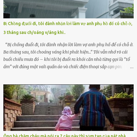
quyền giám hộ, yêu cầu bệnh viện xử lý bé như một trường hợp bị
bỏ rơi. Trong khi ấy, con gái ruột của họ – Trần Lệ Mi – vẫn đang
mê man sau sinh, hoàn toàn không hay biết chuyện gì xảy ra.
Bị Chồng đ;uổi đi, tôi đành nhận lời làm vợ anh phụ hồ để có chỗ ở,
Thiếu úy Nguyễn Thị Mai, một nữ cảnh sát công tác tại địa phương,
3 tháng sau ch/oáng v/áng khi..
tình cờ chứng kiến giây phút bé bị đưa đi trong lặng lẽ. Nét mặt đỏ
hỏn, bàn tay bé xíu co quắp, ...
“Bị chồng đuổi đi, tôi đành nhận lời làm vợ anh phụ hồ để có chỗ ở.
Ba tháng sau, tôi choáng váng khi phát hiện…” Tôi vẫn nhớ rõ cái
buổi chiều mưa đó – khi tôi bị đuổi ra khỏi căn nhà từng gọi là “tổ
ấm” với đúng một vali quần áo và chiếc điện thoại sắp cạn pin.
Chồng tôi – người từng thề thốt “một đời yêu em” – đã không chút
thương xót ném tôi ra đường sau khi tôi bị sảy thai lần thứ hai. “Tôi
cưới cô để có con. Không phải để nuôi một cái thân bất tài chỉ biết
khóc lóc,” anh ta gằn giọng, đẩy mạnh cánh cửa trước mặt tôi.
Tiếng cánh cửa đóng lại, vang lên như một bản án lạnh lùng. Tôi
đứng chết lặng giữa cơn mưa, không biết đi đâu, về đâu. Bố mẹ tôi
mất sớm. Tôi chẳng có anh chị em. Họ hàng cũng thưa thớt, chẳng
ai thân thiết đến mức có thể mở lòng cho tôi tá túc. Bạn bè? Ai cũng
bận rộn với gia đình riêng của họ. Tôi đã từng đặt cược cả thanh
Ông bà chăm cháu mà nói ra 7 câu này thì sớm tan cửa nát nhà,