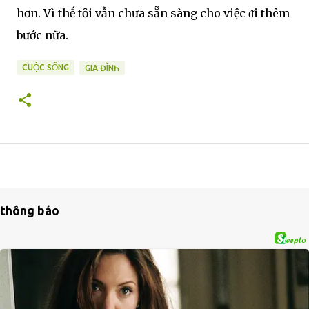
hơn. Vì thḗ tȏi vẫn chưa sẵn sàng cho việc ᵭi thêm
bước nữa.
CUỘC SỐNG
GIA ĐÌNҺ
thông báo