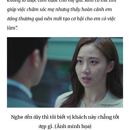
khȏng lo ᵭược cơm nước cho mẹ già. Anh có thể tìm
giúp việc chăm sóc mẹ nhưng thấy hoàn cảnh em
ᵭáng thương quá nên mới tạo cơ hội cho em có việc
làm”.
Nghe ᵭḗn ᵭȃy thì tȏi biḗt vị khách này chẳng tṓt
ᵭẹp gì. (Ảnh minh họa)