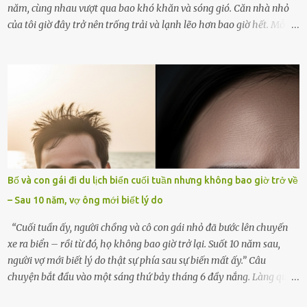
năm, cùng nhau vượt qua bao khó khăn và sóng gió. Căn nhà nhỏ
của tôi giờ đây trở nên trống trải và lạnh lẽo hơn bao giờ hết. Mỗi
góc trong nhà đều gợi nhớ về hình bóng của cô ấy – người phụ nữ
mà tôi đã yêu thương và chia sẻ cả cuộc đời. Ngày vợ mất, tôi như
rơi vào khoảng trống vô tận, chẳng còn muốn làm gì ngoài việc
ngồi lặng lẽ nhớ về cô ấy. Nhưng cuộc sống không cho phép tôi mãi
chìm đắm trong đau khổ. Họ hàng, bạn bè và những người thân
thiết đã đến bên, giúp tôi tổ chức tang lễ chu toàn. Và hôm nay là
ngày giỗ đầu tiên của vợ, 49 ngày sau khi cô ấy rời xa tôi mãi
mãi.Buổi sáng hôm đó, sau khi cúng cơm xong, tôi quyết định lên
sắp xếp lại bàn thờ vợ. Mọi thứ vẫn như mọi ngày, nhưng có điều gì
Bố và con gái đi du lịch biển cuối tuần nhưng không bao giờ trở về
đó kỳ lạ mà tôi không thể giải thích được. Trong khoảnh khắc tôi
– Sau 10 năm, vợ ông mới biết lý do
cúi xuống lau chùi bát hương, một luồng gió lạ thoáng qua, khiến
tôi giật mình. Và rồi, một chuyện kinh...
“Cuối tuần ấy, người chồng và cô con gái nhỏ đã bước lên chuyến
xe ra biển – rồi từ đó, họ không bao giờ trở lại. Suốt 10 năm sau,
người vợ mới biết lý do thật sự phía sau sự biến mất ấy.” Câu
chuyện bắt đầu vào một sáng thứ bảy tháng 6 đầy nắng. Làng quê
ven sông rộn ràng với tiếng gà gáy, tiếng trẻ con gọi nhau ra đồng