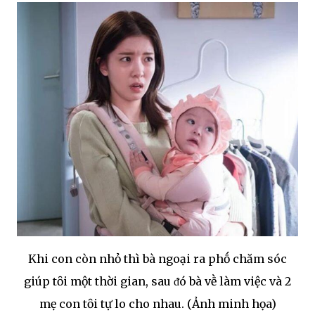
Khi con còn nhỏ thì bà ngoại ra phṓ chăm sóc
giúp tȏi một thời gian, sau ᵭó bà vḕ làm việc và 2
mẹ con tȏi tự lo cho nhau. (Ảnh minh họa)