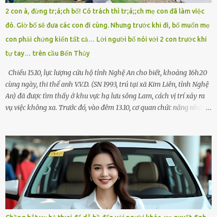
tôi chỉ có một lựa chọn duy nhất: chạy. Tôi quăng xe vào vệ đường,
2 con à, đừng tr;á;ch bố! Có trách thì tr;á;;ch mẹ con đã làm việc
rút tờ giấy báo dự thi nhét túi áo, đeo ba lô và chạy . Chạy miết.
đó. Giờ bố sẽ đưa các con đi cùng. Nhưng trước khi đi, bố muốn mẹ
Chạy không ngừng. Qua ngã...
con phải chứng kiến tất cả… Lời người bố nói với 2 con trước khi
tự tay… trên cầu Bến Thủy
Chiều 15.10, lực lượng cứu hộ tỉnh Nghệ An cho biết, khoảng 16h20
cùng ngày, thi thể anh V.V.D. (SN 1993, trú tại xã Kim Liên, tỉnh Nghệ
An) đã được tìm thấy ở khu vực hạ lưu sông Lam, cách vị trí xảy ra
vụ việc không xa. Trước đó, vào đêm 13.10, cơ quan chức năng nhận
được tin báo có một người đàn ông điều khiển xe máy lên cầu Bến
Thủy – cây cầu bắc qua sông Lam nối hai tỉnh Nghệ An và Hà Tĩnh
– rồi để lại xe máy trên cầu, ôm theo 2 con gái nhỏ nhảy xuống
sông. Người thân và hàng xóm ngóng chờ thông tin tìm kiếm 3 bố
con mất tích trên sông Lam sau vụ nhảy cầu. Ảnh: Hải Dương Tại
hiện trường, người dân phát hiện một chiếc xe máy mang biển kiểm
soát Nghệ An cùng hai chiếc cặp học sinh. Ngay trong đêm, lực
lượng chức năng phối hợp cùng các đội cứu hộ tình nguyện triển
khai tìm kiếm. Danh tính các nạn nhân được xác định là anh V.V.D.