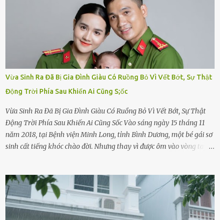
Vừa Sinh Ra Đã Bị Gia Đình Giàu Có Ruồng Bỏ Vì Vết Bớt, Sự Thật
Động Trời Phía Sau Khiến Ai Cũng S;ốc
Vừa Sinh Ra Đã Bị Gia Đình Giàu Có Ruồng Bỏ Vì Vết Bớt, Sự Thật
Động Trời Phía Sau Khiến Ai Cũng Sốc Vào sáng ngày 15 tháng 11
năm 2018, tại Bệnh viện Minh Long, tỉnh Bình Dương, một bé gái sơ
sinh cất tiếng khóc chào đời. Nhưng thay vì được ôm vào vòng tay
ấm áp của gia đình, bé lại đối diện với sự ruồng bỏ lạnh lùng. Đứa
trẻ – với một vết bớt đen trên má – bị gia đình ngoại hình hoàn
hảo, địa vị cao sang của ông Trần Quốc Tùng xem như điềm gở. Ông
Tùng, một doanh nhân quyền lực có tiếng ở Bình Dương, cùng vợ là
bà Đỗ Thị Nga, lập tức ra quyết định nhẫn tâm: bỏ lại đứa trẻ. Họ
viện cớ “không đủ khả năng nuôi dưỡng” và ký vào giấy từ chối