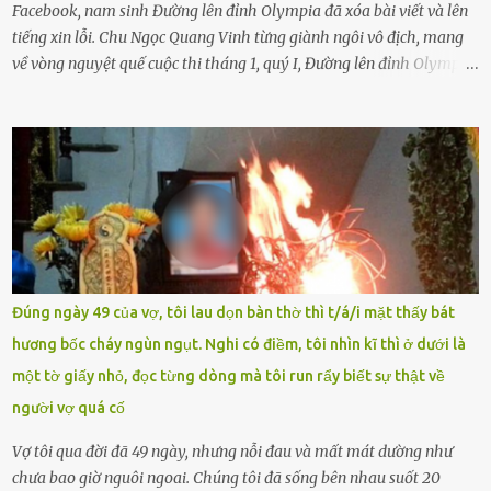
Facebook, nam sinh Đường lên đỉnh Olympia đã xóa bài viết và lên
tiếng xin lỗi. Chu Ngọc Quang Vinh từng giành ngôi vô địch, mang
về vòng nguyệt quế cuộc thi tháng 1, quý I, Đường lên đỉnh Olympia.
Ảnh: Đơn vị cung cấp Trước đó, đêm ngày 1.9, trên mạng xã hội, một
tài khoản của học sinh mang tên Chu Vinh có bài viết có nội dung
chưa phù hợp, gây xôn xao, bức xúc trong dư luận. Ngay sau đó,
Trường THPT Chuyên Nguyễn Tất Thành báo cáo xác nhận tài
khoản Chu Vinh là của học sinh Chu Ngọc Quang Vinh, lớp 12 Anh
của nhà trường. Nam sinh này từng giành ngôi vô địch, mang về
vòng nguyệt quế cuộc thi tháng 1, quý I, Đường lên đỉnh Olympia
năm thứ 24. Quá trình giáo dục, học sinh Chu Ngọc Quang Vinh đã
nhận thức được nội dung bài viết của bản thân trên mạng xã hội
Đúng ngày 49 của vợ, tôi lau dọn bàn thờ thì t/á/i mặt thấy bát
ngày 1.9 là chưa phù hợp nên đã chủ động gỡ bài viết và đăng bài
hương bốc cháy ngùn ngụt. Nghi có điềm, tôi nhìn kĩ thì ở dưới là
xin lỗi trên trang Facebook cá nhân. Chu Ngọc Quang Vinh làm việc
một tờ giấy nhỏ, đọc từng dòng mà tôi run rẩy biết sự thật về
với cơ quan chức năng. Ảnh: Đơn vị cung...
người vợ quá cố
Vợ tôi qua đời đã 49 ngày, nhưng nỗi đau và mất mát dường như
chưa bao giờ nguôi ngoai. Chúng tôi đã sống bên nhau suốt 20