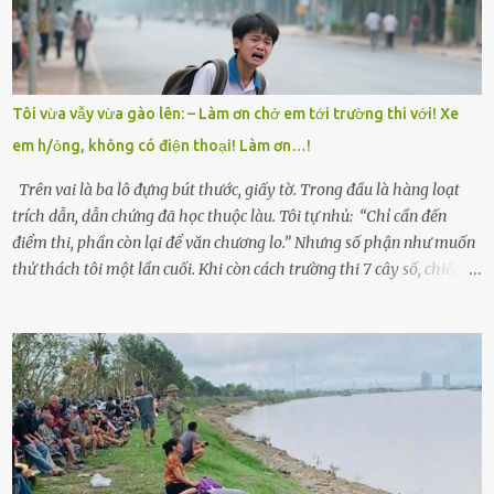
làm thuê, biết đi cày thuê từ 4h sáng rồi lại tất tả về đi học. Người
trong làng thương lắm, bảo: “Thằng Trí học giỏi mà hiền, sau này
nên ông này bà nọ đó!” Trí có ba cô em gái: Mai, Lan và Hương – ba
cái tên mẹ đặt lúc còn sống, mong tụi nhỏ sau này như hoa mai nở
Tôi vừa vẫy vừa gào lên: – Làm ơn chở em tới trường thi với! Xe
giữa mùa đông. Nhưng hoa có đẹp mấy cũng cần đất màu, mà nhà
em h/ỏng, không có điện thoại! Làm ơn…!
thì chỉ toàn đất sỏi đá và khốn khó. Năm đó, Trí đỗ Đại học Bách
Khoa Hà...
Trên vai là ba lô đựng bút thước, giấy tờ. Trong đầu là hàng loạt
trích dẫn, dẫn chứng đã học thuộc làu. Tôi tự nhủ: “Chỉ cần đến
điểm thi, phần còn lại để văn chương lo.” Nhưng số phận như muốn
thử thách tôi một lần cuối. Khi còn cách trường thi 7 cây số, chiếc xe
máy cà tàng của tôi đột nhiên chết máy giữa đường. Tôi luống
cuống đề lại, đạp liên tục, mở cốp, lay ổ điện… nhưng vô ích. Rồi tôi
sực nhớ – điện thoại đang sạc, sáng nay quên mang theo! Giữa con
đường thưa thớt người qua lại, tôi hoảng loạn vẫy tay xin đi nhờ. –
Chú ơi, cháu đi thi, xe hỏng rồi! Làm ơn cho cháu đi nhờ với! – Cô ơi,
giúp cháu với, cháu không có điện thoại… Người thì lắc đầu. Người
thì tăng ga tránh xa như né một kẻ lừa đảo. Tôi gào lên giữa đường
như một kẻ mất trí. Vô ích. 6h10. Còn hơn 30 phút nữa. Trong đầu