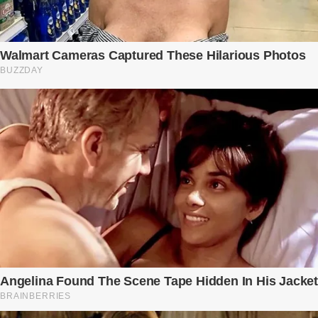
xuống bàn ly n...