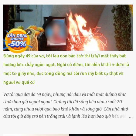
tài khoản của học sinh mang tên Chu Vinh có bài viết có nội dung
chưa phù hợp, gây xôn xao, bức xúc trong dư luận. Ngay sau đó,
Trường THPT Chuyên Nguyễn Tất Thành báo cáo xác nhận tài
khoản Chu Vinh là của học sinh Chu Ngọc Quang Vinh, lớp 12 Anh
của nhà trường. Nam sinh này từng giành ngôi vô địch, mang về
vòng nguyệt quế cuộc thi tháng 1, quý I, Đường lên đỉnh Olympia
năm thứ 24. Quá trình giáo dục, học sinh Chu Ngọc Quang Vinh đã
nhận thức được nội dung bài viết của bản thân trên mạng xã hội
Đúng ngày 49 của vợ, tôi lau dọn bàn thờ thì t/á/i mặt thấy bát
ngày 1.9 là chưa phù hợp nên đã chủ động gỡ bài viết và đăng bài
hương bốc cháy ngùn ngụt. Nghi có điềm, tôi nhìn kĩ thì ở dưới là
xin lỗi trên trang Facebook cá nhân. Chu Ngọc Quang Vinh làm việc
một tờ giấy nhỏ, đọc từng dòng mà tôi run rẩy biết sự thật về
với cơ quan chức năng. Ảnh: Đơn vị cung...
người vợ quá cố
Vợ tôi qua đời đã 49 ngày, nhưng nỗi đau và mất mát dường như
chưa bao giờ nguôi ngoai. Chúng tôi đã sống bên nhau suốt 20
năm, cùng nhau vượt qua bao khó khăn và sóng gió. Căn nhà nhỏ
của tôi giờ đây trở nên trống trải và lạnh lẽo hơn bao giờ hết. Mỗi
góc trong nhà đều gợi nhớ về hình bóng của cô ấy – người phụ nữ
mà tôi đã yêu thương và chia sẻ cả cuộc đời. Ngày vợ mất, tôi như