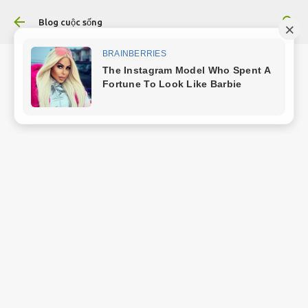
Chuyển đến nội dung chính
Blog cuộc sống