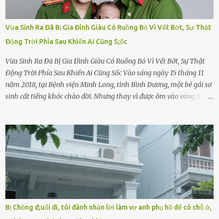
Vừa Sinh Ra Đã Bị Gia Đình Giàu Có Ruồng Bỏ Vì Vết Bớt, Sự Thật
Động Trời Phía Sau Khiến Ai Cũng S;ốc
Vừa Sinh Ra Đã Bị Gia Đình Giàu Có Ruồng Bỏ Vì Vết Bớt, Sự Thật
Động Trời Phía Sau Khiến Ai Cũng Sốc Vào sáng ngày 15 tháng 11
năm 2018, tại Bệnh viện Minh Long, tỉnh Bình Dương, một bé gái sơ
sinh cất tiếng khóc chào đời. Nhưng thay vì được ôm vào vòng tay
ấm áp của gia đình, bé lại đối diện với sự ruồng bỏ lạnh lùng. Đứa
trẻ – với một vết bớt đen trên má – bị gia đình ngoại hình hoàn
hảo, địa vị cao sang của ông Trần Quốc Tùng xem như điềm gở. Ông
Tùng, một doanh nhân quyền lực có tiếng ở Bình Dương, cùng vợ là
bà Đỗ Thị Nga, lập tức ra quyết định nhẫn tâm: bỏ lại đứa trẻ. Họ
viện cớ “không đủ khả năng nuôi dưỡng” và ký vào giấy từ chối
quyền giám hộ, yêu cầu bệnh viện xử lý bé như một trường hợp bị
bỏ rơi. Trong khi ấy, con gái ruột của họ – Trần Lệ Mi – vẫn đang
mê man sau sinh, hoàn toàn không hay biết chuyện gì xảy ra.
Bị Chồng đ;uổi đi, tôi đành nhận lời làm vợ anh phụ hồ để có chỗ ở,
Thiếu úy Nguyễn Thị Mai, một nữ cảnh sát công tác tại địa phương,