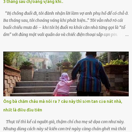
3 tháng sau ch/oáng v/áng khi..
tình cờ chứng kiến giây phút bé bị đưa đi trong lặng lẽ. Nét mặt đỏ
hỏn, bàn tay bé xíu co quắp, ...
“Bị chồng đuổi đi, tôi đành nhận lời làm vợ anh phụ hồ để có chỗ ở.
Ba tháng sau, tôi choáng váng khi phát hiện…” Tôi vẫn nhớ rõ cái
buổi chiều mưa đó – khi tôi bị đuổi ra khỏi căn nhà từng gọi là “tổ
ấm” với đúng một vali quần áo và chiếc điện thoại sắp cạn pin.
Chồng tôi – người từng thề thốt “một đời yêu em” – đã không chút
thương xót ném tôi ra đường sau khi tôi bị sảy thai lần thứ hai. “Tôi
cưới cô để có con. Không phải để nuôi một cái thân bất tài chỉ biết
khóc lóc,” anh ta gằn giọng, đẩy mạnh cánh cửa trước mặt tôi.
Tiếng cánh cửa đóng lại, vang lên như một bản án lạnh lùng. Tôi
đứng chết lặng giữa cơn mưa, không biết đi đâu, về đâu. Bố mẹ tôi
mất sớm. Tôi chẳng có anh chị em. Họ hàng cũng thưa thớt, chẳng
ai thân thiết đến mức có thể mở lòng cho tôi tá túc. Bạn bè? Ai cũng
bận rộn với gia đình riêng của họ. Tôi đã từng đặt cược cả thanh
Ông bà chăm cháu mà nói ra 7 câu này thì sớm tan cửa nát nhà,
xuân vào người chồng ấy – và giờ, tôi chỉ còn lại chính mình. Tôi lên
nhất là điều đầu tiên
chiếc xe buýt cuối ngày, trốn chạy khỏi thành phố và nỗi đau. Tôi v...
Thực tế thì kể cả người già, thậm chí cha mẹ sẽ dọa con như này.
Nhưng dùng cách này sẽ kiến con trẻ ngày càng chán ghét mà thôi