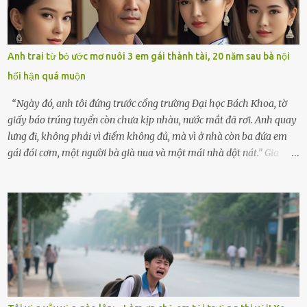
sẽ kể cho em nghe cả tuần không hết chuyện.” – Ông Minh cười
hiền, vuốt tóc vợ. Bà Hạnh nhìn chồng và con gái ríu rít chuẩn bị mà
lòng cũng rộn ràng. Bà vốn ít có dịp đi xa vì còn bận buôn bán ở chợ,
Anh trai từ bỏ ước mơ nuôi 3 em gái thành tài, 20 năm sau bà nội
nên lần này cũng đành ở nhà. Thảo ôm chầm lấy mẹ trước khi đi:
hối hận quá muộn
“Con sẽ nhặt thật nhiều vỏ sò cho mẹ nhé!” Chiếc xe khách lăn
bánh rời khỏi bến...
“Ngày đó, anh tôi đứng trước cổng trường Đại học Bách Khoa, tờ
giấy báo trúng tuyển còn chưa kịp nhàu, nước mắt đã rơi. Anh quay
lưng đi, không phải vì điểm không đủ, mà vì ở nhà còn ba đứa em
gái đói cơm, một người bà già nua và một mái nhà dột nát.” Gia
đình anh Trí sống ở một xã nhỏ thuộc huyện Hương Sơn, Hà Tĩnh.
Mẹ mất sớm khi đứa út mới lên ba, cha thì bỏ đi biệt xứ từ đó không
có tin tức. Mọi gánh nặng đổ dồn lên đôi vai gầy guộc của bà nội –
cụ Nguyễn Thị Đào – và cậu con trai cả là Trí, lúc đó mới chỉ 17 tuổi.
Trí là học sinh giỏi toàn huyện, học lớp 12 nhưng đã biết làm ruộng,
làm thuê, biết đi cày thuê từ 4h sáng rồi lại tất tả về đi học. Người
trong làng thương lắm, bảo: “Thằng Trí học giỏi mà hiền, sau này
nên ông này bà nọ đó!” Trí có ba cô em gái: Mai, Lan và Hương – ba
cái tên mẹ đặt lúc còn sống, mong tụi nhỏ sau này như hoa mai nở