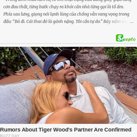
cơn đau thắt, từng bước chạy ra khỏi căn nhà từng gọi là tổ ấm.
Phía sau lưng, giọng nói lạnh lùng của chồng vẫn vang vọng trong
đầu: “Bỏ đi. Cái thai đó là gánh nặng. Tôi cần tự do.” Bảy năm sau,
cô quay trở về, không chỉ với một đứa con trai – mà là hai, và một
kế hoạch được chuẩn bị kỹ lưỡng để người đàn ông phản bội ấy
phải trả giá … Hà Nội, mùa thu năm 2018, cái lạnh len lỏi qua từng
khe cửa gỗ cũ kỹ. Trong một căn biệt thự sang trọng ở phố Tây Hồ,
Ngọc Anh ngồi lặng lẽ trên ghế sofa, tay đặt lên bụng – nơi hai sinh
linh bé bỏng đang lớn dần từng ngày. Cô chưa bao giờ nghĩ mình sẽ
phải sống trong sợ hãi khi mang thai, đặc biệt là sợ… chính chồng
mình. Trí – người chồng mà cô từng yêu đến mù quáng, đã không
còn là người đàn ông của ngày đầu. Thành đạt, quyền lực, nhưng
cũng dối trá và lạnh lùng. Gần đây, anh hay về muộn, thậm chí có
đêm không về. Và rồi, trong một bữa cơm tối vắng lặng, Trí ném
xuống bàn ly n...