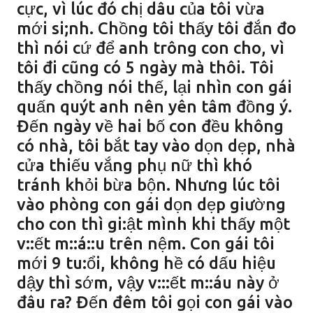
cực, vì lúc đó chị dâu của tôi vừa
mới si;nh. Chồng tôi thấy tôi đắn đo
thì nói cứ để anh trông con cho, vì
tôi đi cũng có 5 ngày mà thôi. Tôi
thấy chồng nói thế, lại nhìn con gái
quấn quýt anh nên yên tâm đồng ý.
Đến ngày về hai bố con đều không
có nhà, tôi bắt tay vào dọn dẹp, nhà
cửa thiếu vắng phụ nữ thì khó
tránh khỏi bừa bộn. Nhưng lúc tôi
vào phòng con gái dọn dẹp giường
cho con thì gi:ật mình khi thấy một
v::ết m::á::u trên nệm. Con gái tôi
mới 9 tu:ổi, không hề có dấu hiệu
dậy thì sớm, vậy v:::ết m::áu này ở
đâu ra? Đến đêm tôi gọi con gái vào