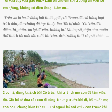
Tôi vừa vẫy vừa gào lên: – Làm ơn chở em tới trường thi với! Xe
giữa mùa đông. Nhưng hoa có đẹp mấy cũng cần đất màu, mà nhà
em h/ỏng, không có điện thoại! Làm ơn…!
thì chỉ toàn đất sỏi đá và khốn khó. Năm đó, Trí đỗ Đại học Bách
Khoa Hà...
Trên vai là ba lô đựng bút thước, giấy tờ. Trong đầu là hàng loạt
trích dẫn, dẫn chứng đã học thuộc làu. Tôi tự nhủ: “Chỉ cần đến
điểm thi, phần còn lại để văn chương lo.” Nhưng số phận như muốn
thử thách tôi một lần cuối. Khi còn cách trường thi 7 cây số, chiếc xe
máy cà tàng của tôi đột nhiên chết máy giữa đường. Tôi luống
cuống đề lại, đạp liên tục, mở cốp, lay ổ điện… nhưng vô ích. Rồi tôi
sực nhớ – điện thoại đang sạc, sáng nay quên mang theo! Giữa con
đường thưa thớt người qua lại, tôi hoảng loạn vẫy tay xin đi nhờ. –
Chú ơi, cháu đi thi, xe hỏng rồi! Làm ơn cho cháu đi nhờ với! – Cô ơi,
giúp cháu với, cháu không có điện thoại… Người thì lắc đầu. Người
thì tăng ga tránh xa như né một kẻ lừa đảo. Tôi gào lên giữa đường
như một kẻ mất trí. Vô ích. 6h10. Còn hơn 30 phút nữa. Trong đầu
tôi chỉ có một lựa chọn duy nhất: chạy. Tôi quăng xe vào vệ đường,
2 con à, đừng tr;á;ch bố! Có trách thì tr;á;;ch mẹ con đã làm việc
rút tờ giấy báo dự thi nhét túi áo, đeo ba lô và chạy . Chạy miết.
đó. Giờ bố sẽ đưa các con đi cùng. Nhưng trước khi đi, bố muốn mẹ
Chạy không ngừng. Qua ngã...
con phải chứng kiến tất cả… Lời người bố nói với 2 con trước khi