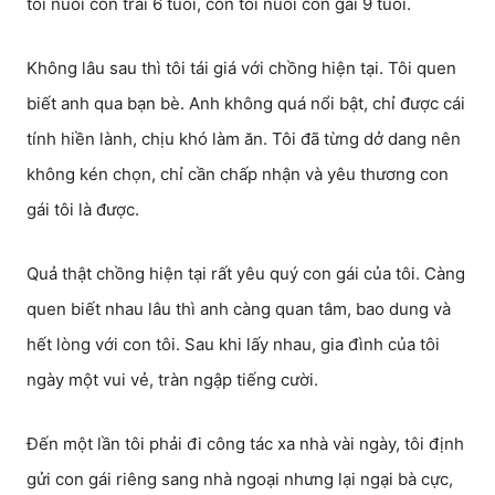
tôi nuôi con trai 6 tuổi, còn tôi nuôi con gái 9 tuổi.
Không lâu sau thì tôi tái giá với chồng hiện tại. Tôi quen
biết anh qua bạn bè. Anh không quá nổi bật, chỉ được cái
tính hiền lành, chịu khó làm ăn. Tôi đã từng dở dang nên
không kén chọn, chỉ cần chấp nhận và yêu thương con
gái tôi là được.
Quả thật chồng hiện tại rất yêu quý con gái của tôi. Càng
quen biết nhau lâu thì anh càng quan tâm, bao dung và
hết lòng với con tôi. Sau khi lấy nhau, gia đình của tôi
ngày một vui vẻ, tràn ngập tiếng cười.
Đến một lần tôi phải đi công tác xa nhà vài ngày, tôi định
gửi con gái riêng sang nhà ngoại nhưng lại ngại bà cực,