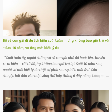
rơi vào khoảng trống vô tận, chẳng còn muốn làm gì ngoài việc
ngồi lặng lẽ nhớ về cô ấy. Nhưng cuộc sống không cho phép tôi mãi
chìm đắm trong đau khổ. Họ hàng, bạn bè và những người thân
thiết đã đến bên, giúp tôi tổ chức tang lễ chu toàn. Và hôm nay là
ngày giỗ đầu tiên của vợ, 49 ngày sau khi cô ấy rời xa tôi mãi
mãi.Buổi sáng hôm đó, sau khi cúng cơm xong, tôi quyết định lên
sắp xếp lại bàn thờ vợ. Mọi thứ vẫn như mọi ngày, nhưng có điều gì
Bố và con gái đi du lịch biển cuối tuần nhưng không bao giờ trở về
đó kỳ lạ mà tôi không thể giải thích được. Trong khoảnh khắc tôi
– Sau 10 năm, vợ ông mới biết lý do
cúi xuống lau chùi bát hương, một luồng gió lạ thoáng qua, khiến
tôi giật mình. Và rồi, một chuyện kinh...
“Cuối tuần ấy, người chồng và cô con gái nhỏ đã bước lên chuyến
xe ra biển – rồi từ đó, họ không bao giờ trở lại. Suốt 10 năm sau,
người vợ mới biết lý do thật sự phía sau sự biến mất ấy.” Câu
chuyện bắt đầu vào một sáng thứ bảy tháng 6 đầy nắng. Làng quê
ven sông rộn ràng với tiếng gà gáy, tiếng trẻ con gọi nhau ra đồng
bắt cào cào. Ngôi nhà nhỏ của ông Minh và bà Hạnh cũng rộn ràng
không kém. Ông Minh, vốn là một người đàn ông điềm đạm, ít nói,
hôm ấy lại đặc biệt vui vẻ. Ông chuẩn bị hành lý cho chuyến đi biển
cùng cô con gái 8 tuổi tên Thảo. “Em ở nhà nghỉ ngơi nhé, anh đưa
con đi biển hai ngày, để nó được ngắm sóng, nghịch cát. Về chắc nó