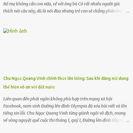
Bố mẹ không cần con nữa, về với ông bà Có rất nhiều người già
thích nói câu này, dù là nói đùa nhưng trẻ con sẽ chẳng phân biệt
được nên chúng sẽ cực kỳ buồn. Đôi khi con cái phải rời xa cha mẹ,
sống với người già, lúc này con rất buồn. Thế nên người lớn hãy
khuyên nhủ con thật cẩn thận. Nếu cháu không nghe lời, cảnh sát
sẽ bắt Thực tế thì kể cả người già, thậm chí cha mẹ sẽ dọa con như
này. Nhưng dùng cách này sẽ kiến con trẻ ngày càng chán ghét mà
thôi. Đôi khi con cái phải rời xa cha mẹ, sống với người già, lúc này
con rất buồn. (ảnh minh họa) Nếu một ngày nào đó một đứa trẻ
gặp nguy hiểm và cần được giúp đỡ nhưng không dám gọi cảnh sát
để được giúp đỡ thì có thể sẽ bỏ lỡ cơ hội và gặp nguy hiểm. Trẻ con
Chu Ngọc Quang Vinh chính thức lên tiếng: Sau khi đăng nội dung
có biết gì đâu Nhiều người cứ coi trẻ còn nhỏ nên dù có phạm sai
thể hiện vô ơn với đất nước
lầm, thì họ cũng không trách mắng. Nhưng nếu người lớn tuổi
không dạy con cẩn...
Liên quan đến phát ngôn không phù hợp trên mạng xã hội
Facebook, nam sinh Đường lên đỉnh Olympia đã xóa bài viết và lên
tiếng xin lỗi. Chu Ngọc Quang Vinh từng giành ngôi vô địch, mang
về vòng nguyệt quế cuộc thi tháng 1, quý I, Đường lên đỉnh Olympia.
Ảnh: Đơn vị cung cấp Trước đó, đêm ngày 1.9, trên mạng xã hội, một