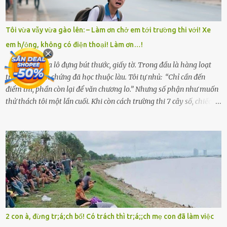
trong làng thương lắm, bảo: “Thằng Trí học giỏi mà hiền, sau này
nên ông này bà nọ đó!” Trí có ba cô em gái: Mai, Lan và Hương – ba
cái tên mẹ đặt lúc còn sống, mong tụi nhỏ sau này như hoa mai nở
Tôi vừa vẫy vừa gào lên: – Làm ơn chở em tới trường thi với! Xe
giữa mùa đông. Nhưng hoa có đẹp mấy cũng cần đất màu, mà nhà
em h/ỏng, không có điện thoại! Làm ơn…!
thì chỉ toàn đất sỏi đá và khốn khó. Năm đó, Trí đỗ Đại học Bách
Khoa Hà...
Trên vai là ba lô đựng bút thước, giấy tờ. Trong đầu là hàng loạt
trích dẫn, dẫn chứng đã học thuộc làu. Tôi tự nhủ: “Chỉ cần đến
điểm thi, phần còn lại để văn chương lo.” Nhưng số phận như muốn
thử thách tôi một lần cuối. Khi còn cách trường thi 7 cây số, chiếc xe
máy cà tàng của tôi đột nhiên chết máy giữa đường. Tôi luống
cuống đề lại, đạp liên tục, mở cốp, lay ổ điện… nhưng vô ích. Rồi tôi
sực nhớ – điện thoại đang sạc, sáng nay quên mang theo! Giữa con
đường thưa thớt người qua lại, tôi hoảng loạn vẫy tay xin đi nhờ. –
Chú ơi, cháu đi thi, xe hỏng rồi! Làm ơn cho cháu đi nhờ với! – Cô ơi,
giúp cháu với, cháu không có điện thoại… Người thì lắc đầu. Người
thì tăng ga tránh xa như né một kẻ lừa đảo. Tôi gào lên giữa đường
như một kẻ mất trí. Vô ích. 6h10. Còn hơn 30 phút nữa. Trong đầu
tôi chỉ có một lựa chọn duy nhất: chạy. Tôi quăng xe vào vệ đường,
2 con à, đừng tr;á;ch bố! Có trách thì tr;á;;ch mẹ con đã làm việc
rút tờ giấy báo dự thi nhét túi áo, đeo ba lô và chạy . Chạy miết.