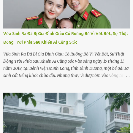
Vừa Sinh Ra Đã Bị Gia Đình Giàu Có Ruồng Bỏ Vì Vết Bớt, Sự Thật
Động Trời Phía Sau Khiến Ai Cũng S;ốc
Vừa Sinh Ra Đã Bị Gia Đình Giàu Có Ruồng Bỏ Vì Vết Bớt, Sự Thật
Động Trời Phía Sau Khiến Ai Cũng Sốc Vào sáng ngày 15 tháng 11
năm 2018, tại Bệnh viện Minh Long, tỉnh Bình Dương, một bé gái sơ
sinh cất tiếng khóc chào đời. Nhưng thay vì được ôm vào vòng tay
ấm áp của gia đình, bé lại đối diện với sự ruồng bỏ lạnh lùng. Đứa
trẻ – với một vết bớt đen trên má – bị gia đình ngoại hình hoàn
hảo, địa vị cao sang của ông Trần Quốc Tùng xem như điềm gở. Ông
Tùng, một doanh nhân quyền lực có tiếng ở Bình Dương, cùng vợ là
bà Đỗ Thị Nga, lập tức ra quyết định nhẫn tâm: bỏ lại đứa trẻ. Họ
viện cớ “không đủ khả năng nuôi dưỡng” và ký vào giấy từ chối
quyền giám hộ, yêu cầu bệnh viện xử lý bé như một trường hợp bị
bỏ rơi. Trong khi ấy, con gái ruột của họ – Trần Lệ Mi – vẫn đang