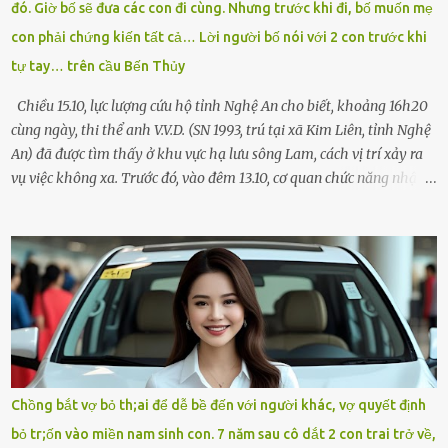
đó. Giờ bố sẽ đưa các con đi cùng. Nhưng trước khi đi, bố muốn mẹ
Chạy không ngừng. Qua ngã...
con phải chứng kiến tất cả… Lời người bố nói với 2 con trước khi
tự tay… trên cầu Bến Thủy
Chiều 15.10, lực lượng cứu hộ tỉnh Nghệ An cho biết, khoảng 16h20
cùng ngày, thi thể anh V.V.D. (SN 1993, trú tại xã Kim Liên, tỉnh Nghệ
An) đã được tìm thấy ở khu vực hạ lưu sông Lam, cách vị trí xảy ra
vụ việc không xa. Trước đó, vào đêm 13.10, cơ quan chức năng nhận
được tin báo có một người đàn ông điều khiển xe máy lên cầu Bến
Thủy – cây cầu bắc qua sông Lam nối hai tỉnh Nghệ An và Hà Tĩnh
– rồi để lại xe máy trên cầu, ôm theo 2 con gái nhỏ nhảy xuống
sông. Người thân và hàng xóm ngóng chờ thông tin tìm kiếm 3 bố
con mất tích trên sông Lam sau vụ nhảy cầu. Ảnh: Hải Dương Tại
hiện trường, người dân phát hiện một chiếc xe máy mang biển kiểm
soát Nghệ An cùng hai chiếc cặp học sinh. Ngay trong đêm, lực
lượng chức năng phối hợp cùng các đội cứu hộ tình nguyện triển
khai tìm kiếm. Danh tính các nạn nhân được xác định là anh V.V.D.
Chồng bắt vợ bỏ th;ai để dễ bề đến với người khác, vợ quyết định
và 2 con gái là cháu V.H.B. (SN 2020) và V.G.T. (SN 2021). Hai cháu là
bỏ tr;ốn vào miền nam sinh con. 7 năm sau cô dắt 2 con trai trở về,
con của anh D. và chị B.T.Y. (SN 1999). Lực lượng cứu hộ đã tiến hành