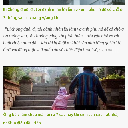
mê man sau sinh, hoàn toàn không hay biết chuyện gì xảy ra.
Bị Chồng đ;uổi đi, tôi đành nhận lời làm vợ anh phụ hồ để có chỗ ở,
Thiếu úy Nguyễn Thị Mai, một nữ cảnh sát công tác tại địa phương,
3 tháng sau ch/oáng v/áng khi..
tình cờ chứng kiến giây phút bé bị đưa đi trong lặng lẽ. Nét mặt đỏ
hỏn, bàn tay bé xíu co quắp, ...
“Bị chồng đuổi đi, tôi đành nhận lời làm vợ anh phụ hồ để có chỗ ở.
Ba tháng sau, tôi choáng váng khi phát hiện…” Tôi vẫn nhớ rõ cái
buổi chiều mưa đó – khi tôi bị đuổi ra khỏi căn nhà từng gọi là “tổ
ấm” với đúng một vali quần áo và chiếc điện thoại sắp cạn pin.
Chồng tôi – người từng thề thốt “một đời yêu em” – đã không chút
thương xót ném tôi ra đường sau khi tôi bị sảy thai lần thứ hai. “Tôi
cưới cô để có con. Không phải để nuôi một cái thân bất tài chỉ biết
khóc lóc,” anh ta gằn giọng, đẩy mạnh cánh cửa trước mặt tôi.
Tiếng cánh cửa đóng lại, vang lên như một bản án lạnh lùng. Tôi
đứng chết lặng giữa cơn mưa, không biết đi đâu, về đâu. Bố mẹ tôi
mất sớm. Tôi chẳng có anh chị em. Họ hàng cũng thưa thớt, chẳng
ai thân thiết đến mức có thể mở lòng cho tôi tá túc. Bạn bè? Ai cũng
bận rộn với gia đình riêng của họ. Tôi đã từng đặt cược cả thanh
Ông bà chăm cháu mà nói ra 7 câu này thì sớm tan cửa nát nhà,
xuân vào người chồng ấy – và giờ, tôi chỉ còn lại chính mình. Tôi lên
nhất là điều đầu tiên
chiếc xe buýt cuối ngày, trốn chạy khỏi thành phố và nỗi đau. Tôi v...