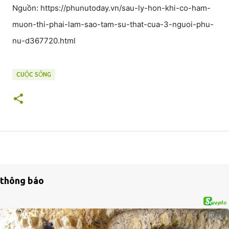
Nguồn: https://phunutoday.vn/sau-ly-hon-khi-co-ham-
muon-thi-phai-lam-sao-tam-su-that-cua-3-nguoi-phu-
nu-d367720.html
CUỘC SỐNG
thông báo