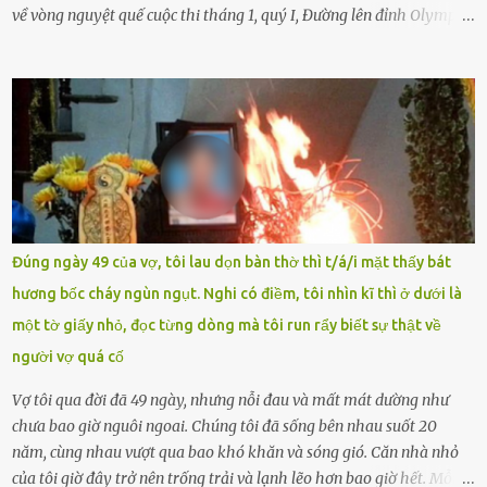
về vòng nguyệt quế cuộc thi tháng 1, quý I, Đường lên đỉnh Olympia.
Ảnh: Đơn vị cung cấp Trước đó, đêm ngày 1.9, trên mạng xã hội, một
tài khoản của học sinh mang tên Chu Vinh có bài viết có nội dung
chưa phù hợp, gây xôn xao, bức xúc trong dư luận. Ngay sau đó,
Trường THPT Chuyên Nguyễn Tất Thành báo cáo xác nhận tài
khoản Chu Vinh là của học sinh Chu Ngọc Quang Vinh, lớp 12 Anh
của nhà trường. Nam sinh này từng giành ngôi vô địch, mang về
vòng nguyệt quế cuộc thi tháng 1, quý I, Đường lên đỉnh Olympia
năm thứ 24. Quá trình giáo dục, học sinh Chu Ngọc Quang Vinh đã
nhận thức được nội dung bài viết của bản thân trên mạng xã hội
Đúng ngày 49 của vợ, tôi lau dọn bàn thờ thì t/á/i mặt thấy bát
ngày 1.9 là chưa phù hợp nên đã chủ động gỡ bài viết và đăng bài
hương bốc cháy ngùn ngụt. Nghi có điềm, tôi nhìn kĩ thì ở dưới là
xin lỗi trên trang Facebook cá nhân. Chu Ngọc Quang Vinh làm việc
một tờ giấy nhỏ, đọc từng dòng mà tôi run rẩy biết sự thật về
với cơ quan chức năng. Ảnh: Đơn vị cung...
người vợ quá cố
Vợ tôi qua đời đã 49 ngày, nhưng nỗi đau và mất mát dường như
chưa bao giờ nguôi ngoai. Chúng tôi đã sống bên nhau suốt 20
năm, cùng nhau vượt qua bao khó khăn và sóng gió. Căn nhà nhỏ
của tôi giờ đây trở nên trống trải và lạnh lẽo hơn bao giờ hết. Mỗi