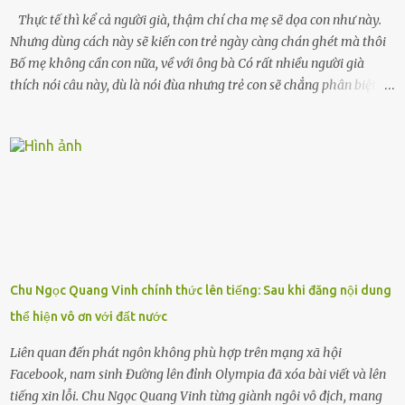
Thực tế thì kể cả người già, thậm chí cha mẹ sẽ dọa con như này.
Nhưng dùng cách này sẽ kiến con trẻ ngày càng chán ghét mà thôi
Bố mẹ không cần con nữa, về với ông bà Có rất nhiều người già
thích nói câu này, dù là nói đùa nhưng trẻ con sẽ chẳng phân biệt
được nên chúng sẽ cực kỳ buồn. Đôi khi con cái phải rời xa cha mẹ,
sống với người già, lúc này con rất buồn. Thế nên người lớn hãy
khuyên nhủ con thật cẩn thận. Nếu cháu không nghe lời, cảnh sát
sẽ bắt Thực tế thì kể cả người già, thậm chí cha mẹ sẽ dọa con như
này. Nhưng dùng cách này sẽ kiến con trẻ ngày càng chán ghét mà
thôi. Đôi khi con cái phải rời xa cha mẹ, sống với người già, lúc này
con rất buồn. (ảnh minh họa) Nếu một ngày nào đó một đứa trẻ
gặp nguy hiểm và cần được giúp đỡ nhưng không dám gọi cảnh sát
để được giúp đỡ thì có thể sẽ bỏ lỡ cơ hội và gặp nguy hiểm. Trẻ con
Chu Ngọc Quang Vinh chính thức lên tiếng: Sau khi đăng nội dung
có biết gì đâu Nhiều người cứ coi trẻ còn nhỏ nên dù có phạm sai
thể hiện vô ơn với đất nước
lầm, thì họ cũng không trách mắng. Nhưng nếu người lớn tuổi
không dạy con cẩn...
Liên quan đến phát ngôn không phù hợp trên mạng xã hội
Facebook, nam sinh Đường lên đỉnh Olympia đã xóa bài viết và lên
tiếng xin lỗi. Chu Ngọc Quang Vinh từng giành ngôi vô địch, mang