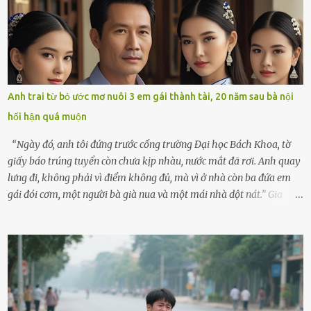
hôm ấy lại đặc biệt vui vẻ. Ông chuẩn bị hành lý cho chuyến đi biển
cùng cô con gái 8 tuổi tên Thảo. “Em ở nhà nghỉ ngơi nhé, anh đưa
con đi biển hai ngày, để nó được ngắm sóng, nghịch cát. Về chắc nó
sẽ kể cho em nghe cả tuần không hết chuyện.” – Ông Minh cười
hiền, vuốt tóc vợ. Bà Hạnh nhìn chồng và con gái ríu rít chuẩn bị mà
lòng cũng rộn ràng. Bà vốn ít có dịp đi xa vì còn bận buôn bán ở chợ,
Anh trai từ bỏ ước mơ nuôi 3 em gái thành tài, 20 năm sau bà nội
nên lần này cũng đành ở nhà. Thảo ôm chầm lấy mẹ trước khi đi:
hối hận quá muộn
“Con sẽ nhặt thật nhiều vỏ sò cho mẹ nhé!” Chiếc xe khách lăn
bánh rời khỏi bến...
“Ngày đó, anh tôi đứng trước cổng trường Đại học Bách Khoa, tờ
giấy báo trúng tuyển còn chưa kịp nhàu, nước mắt đã rơi. Anh quay
lưng đi, không phải vì điểm không đủ, mà vì ở nhà còn ba đứa em
gái đói cơm, một người bà già nua và một mái nhà dột nát.” Gia
đình anh Trí sống ở một xã nhỏ thuộc huyện Hương Sơn, Hà Tĩnh.
Mẹ mất sớm khi đứa út mới lên ba, cha thì bỏ đi biệt xứ từ đó không
có tin tức. Mọi gánh nặng đổ dồn lên đôi vai gầy guộc của bà nội –
cụ Nguyễn Thị Đào – và cậu con trai cả là Trí, lúc đó mới chỉ 17 tuổi.
Trí là học sinh giỏi toàn huyện, học lớp 12 nhưng đã biết làm ruộng,
làm thuê, biết đi cày thuê từ 4h sáng rồi lại tất tả về đi học. Người