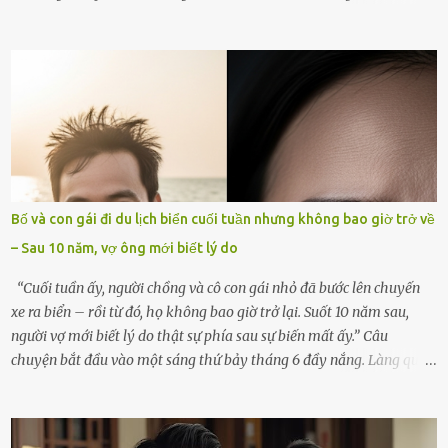
góc trong nhà đều gợi nhớ về hình bóng của cô ấy – người phụ nữ
mà tôi đã yêu thương và chia sẻ cả cuộc đời. Ngày vợ mất, tôi như
rơi vào khoảng trống vô tận, chẳng còn muốn làm gì ngoài việc
ngồi lặng lẽ nhớ về cô ấy. Nhưng cuộc sống không cho phép tôi mãi
chìm đắm trong đau khổ. Họ hàng, bạn bè và những người thân
thiết đã đến bên, giúp tôi tổ chức tang lễ chu toàn. Và hôm nay là
ngày giỗ đầu tiên của vợ, 49 ngày sau khi cô ấy rời xa tôi mãi
mãi.Buổi sáng hôm đó, sau khi cúng cơm xong, tôi quyết định lên
sắp xếp lại bàn thờ vợ. Mọi thứ vẫn như mọi ngày, nhưng có điều gì
Bố và con gái đi du lịch biển cuối tuần nhưng không bao giờ trở về
đó kỳ lạ mà tôi không thể giải thích được. Trong khoảnh khắc tôi
– Sau 10 năm, vợ ông mới biết lý do
cúi xuống lau chùi bát hương, một luồng gió lạ thoáng qua, khiến
tôi giật mình. Và rồi, một chuyện kinh...
“Cuối tuần ấy, người chồng và cô con gái nhỏ đã bước lên chuyến
xe ra biển – rồi từ đó, họ không bao giờ trở lại. Suốt 10 năm sau,
người vợ mới biết lý do thật sự phía sau sự biến mất ấy.” Câu
chuyện bắt đầu vào một sáng thứ bảy tháng 6 đầy nắng. Làng quê
ven sông rộn ràng với tiếng gà gáy, tiếng trẻ con gọi nhau ra đồng
bắt cào cào. Ngôi nhà nhỏ của ông Minh và bà Hạnh cũng rộn ràng
không kém. Ông Minh, vốn là một người đàn ông điềm đạm, ít nói,