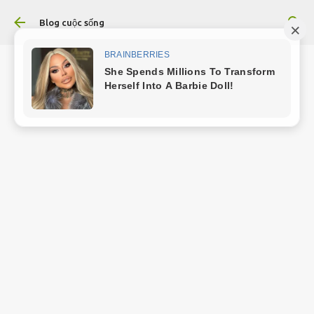
Chuyển đến nội dung chính
Blog cuộc sống