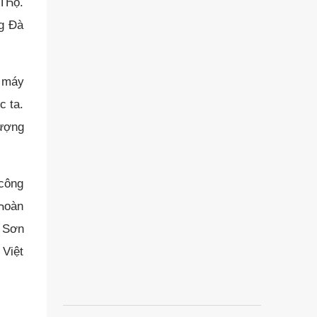
 TҺọ.
ng Đà
 máy
c ta.
lượng
 công
 Һoàn
n Sơn
 Việt