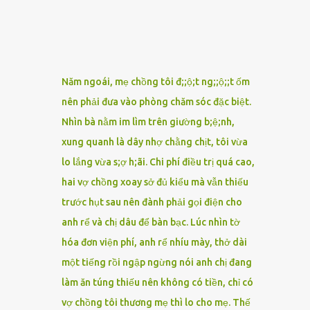
tiếp khách viếng, chăm con gái nhỏ vừa mất
mẹ… Anh chỉ gượng gạo cười với người
ngoài, còn khi quay vào căn nhà trống vắng,
sự cô đơn lại bủa vây. Điều khiến Minh canh
cánh nhất chính là chiếc điện thoại biến mất
Năm ngoái, mẹ chồng tôi đ;;ộ;t ng;;ộ;;t ốm
trong ngày đưa tang. Anh nhớ mình còn
nên phải đưa vào phòng chăm sóc đặc biệt.
cầm trong tay khi cúi xuống nhìn mặt vợ lần
Nhìn bà nằm im lìm trên giường b;ệ;nh,
cuối. Sau đó, tất cả trở nên mơ hồ. Lúc phát
hiện ra, quan tài đã đóng kín, xe tang đã lăn
xung quanh là dây nhợ chằng chịt, tôi vừa
bánh. Anh tự an ủi rằng rồi sẽ có người nhặt
lo lắng vừa s;ợ h;ãi. Chi phí điều trị quá cao,
được, hoặc mất cũng chẳng sao. Nhưng đến
hai vợ chồng xoay sở đủ kiểu mà vẫn thiếu
nửa đêm hôm đó, khi chỉ còn hai bố con
trước hụt sau nên đành phải gọi điện cho
trong căn nhà tĩnh lặng, sự thật khiến anh
anh rể và chị dâu để bàn bạc. Lúc nhìn tờ
lạnh sống lưng. Chiếc điện thoại tưởng mất
ấy… bỗng gửi tin nhắn đến số của chính anh.
hóa đơn viện phí, anh rể nhíu mày, thở dài
Tin nhắn ngắn gọn: “Anh...
một tiếng rồi ngập ngừng nói anh chị đang
làm ăn túng thiếu nên không có tiền, chỉ có
vợ chồng tôi thương mẹ thì lo cho mẹ. Thế