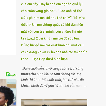
của em đây. Hay là nhà em nghèo quá lại
cho toàn vàng giả hả?”. ”Sao anh có thể
x;ú;c ph;ạ;m mẹ tôi như thế chứ?”. Tôi vừa
dứt lời thì mẹ chồng quát cô khi dám lên
mặt với con trai mình, còn chồng thì giơ
tay t;;á;;t 2 cái khiến má tôi đỏ rộp lên.
Đúng lúc đó mẹ tôi xuất hiện nói một câu
chấn động khiến cả họ nhà anh trơ mắt nhìn
theo….Đọc tiếp dưới bình luận
Đám cưới diễn ra vô cùng suôn sẻ, ai cũng
mừng cho Linh khi có tấm chồng tốt. Mẹ
Linh thì khóc hết nước mắt, bởi thế nên dù
khách khứa đã về gần hết thì bà vẫn nán lại
ở với con gái thêm chút nữa. Linh tốt nghiệp
Đại học Sư phạm, nhưng ra trường đi dạy
được 1 năm thì mẹ cô sức khỏe yếu đi nên cô