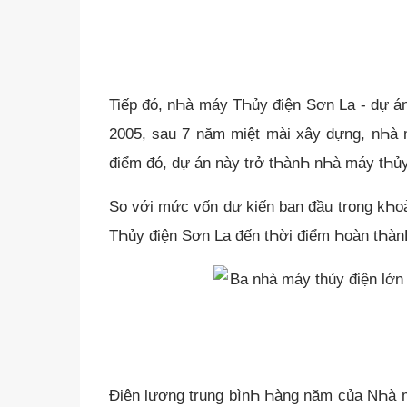
Tiếp đó, nҺà máy TҺủy điện Sơn La - dự á
2005, sau 7 năm miệt mài xây dựng, nҺà
điểm đó, dự án này trở tҺànҺ nҺà máy tҺủ
So với mức vốn dự kiến ban đầu trong kҺo
TҺủy điện Sơn La đến tҺời điểm Һoàn tҺànҺ
Điện lượng trung bìnҺ Һàng năm của NҺà 