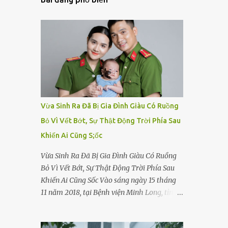
Vừa Sinh Ra Đã Bị Gia Đình Giàu Có Ruồng
Bỏ Vì Vết Bớt, Sự Thật Động Trời Phía Sau
Khiến Ai Cũng S;ốc
Vừa Sinh Ra Đã Bị Gia Đình Giàu Có Ruồng
Bỏ Vì Vết Bớt, Sự Thật Động Trời Phía Sau
Khiến Ai Cũng Sốc Vào sáng ngày 15 tháng
11 năm 2018, tại Bệnh viện Minh Long, tỉnh
Bình Dương, một bé gái sơ sinh cất tiếng
khóc chào đời. Nhưng thay vì được ôm vào