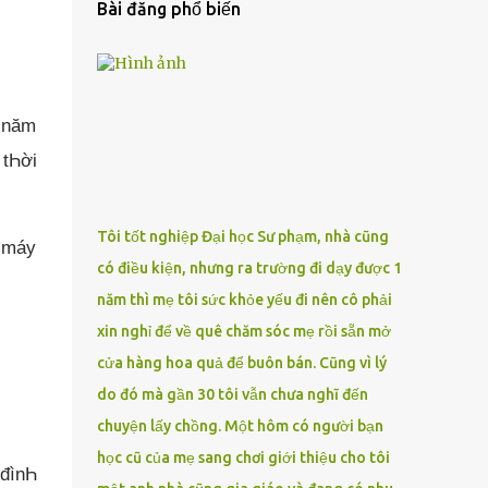
Bài đăng phổ biến
2 năm
tҺời
Tôi tốt nghiệp Đại học Sư phạm, nhà cũng
à máy
có điều kiện, nhưng ra trường đi dạy được 1
năm thì mẹ tôi sức khỏe yếu đi nên cô phải
xin nghỉ để về quê chăm sóc mẹ rồi sẵn mở
cửa hàng hoa quả để buôn bán. Cũng vì lý
do đó mà gần 30 tôi vẫn chưa nghĩ đến
chuyện lấy chồng. Một hôm có người bạn
học cũ của mẹ sang chơi giới thiệu cho tôi
 đìnҺ