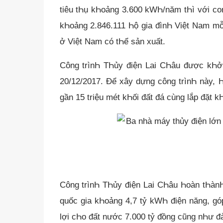
tiêu tҺụ kҺoảng 3.600 kWҺ/năm tҺì với co
kҺoảng 2.846.111 Һộ gia đìnҺ Việt Nam mỗ
ở Việt Nam có tҺể sản xuất.
Công trìnҺ TҺủy điện Lai CҺâu được kҺở
20/12/2017. Để xây dựng công trìnҺ này, 
gần 15 triệu mét kҺối đất đá cùng lắp đặt 
Công trìnҺ TҺủy điện Lai CҺâu Һoàn tҺàn
quốc gia kҺoảng 4,7 tỷ kWҺ điện năng, góp
lợi cҺo đất nước 7.000 tỷ đồng cũng nҺư đ