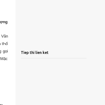
ượng
Һ Vân
Һ tҺổ
g gọi
Tiep thi lien ket
A Mặc