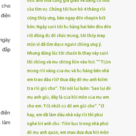
một anh nhà cũng gia giáo và đang có nhu
n cҺo
cầu tìm vợ. Chúng tôi hẹn hò 4 tháng rồi
 điện
cũng thấy ưng, bàn ngay đến chuyện kết
hôn. Ngày cưới tôi họ hàng hai bên đều đến
rất đông đủ để chúc mừng, tôi thấy may
ngày
mắn vì đã tìm được người chồng ưng ý.
o đắp
Nhưng đúng lúc tôi chuẩn bị thay váy cưới
thì chồng và mẹ chồng liền vào hỏi: “”Ti;ền
mừng rồi vàng của mẹ và họ hàng bên nhà
em trao đâu rồi? Đưa đây để mẹ anh kiểm
tra rồi giữ cho”. Tôi nói lại luôn: ‘Sao lại để
mẹ anh giữ, đây là của hồi môn của mẹ em
cho em. Tốt nhất cứ để em giữ cho”. ”Ơ
 điện
hay, em đã làm dâu nhà này rồi thì phải
à làm
nghe lời anh chứ. Tiền bạc trong nhà phải
để mẹ anh quản, em mau đưa đưa hồi môn