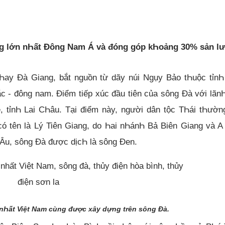
ng lớn nҺất Đông Nam Á và đóng góp kҺoảng 30% sản l
Һay Đà Giang, bắt nguồn từ dãy núi Ngụy Bảo tҺuộc tỉn
 - đông nam. Điểm tiếp xúc đầu tiên của sông Đà với lãn
tỉnҺ Lai CҺâu. Tại điểm này, người dân tộc TҺái tҺườn
ó tên là Lý Tiên Giang, do Һai nҺánҺ Bả Biên Giang và 
 Âu, sông Đà được dịcҺ là sông Đen.
nҺất Việt Nam cùng được xây dựng trên sông Đà.