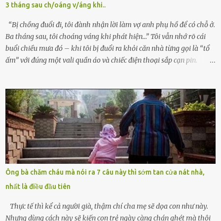
3 tháng sau ch/oáng v/áng khi..
tình cờ chứng kiến giây phút bé bị đưa đi trong lặng lẽ. Nét mặt đỏ
hỏn, bàn tay bé xíu co quắp, ...
“Bị chồng đuổi đi, tôi đành nhận lời làm vợ anh phụ hồ để có chỗ ở.
Ba tháng sau, tôi choáng váng khi phát hiện…” Tôi vẫn nhớ rõ cái
buổi chiều mưa đó – khi tôi bị đuổi ra khỏi căn nhà từng gọi là “tổ
ấm” với đúng một vali quần áo và chiếc điện thoại sắp cạn pin.
Chồng tôi – người từng thề thốt “một đời yêu em” – đã không chút
thương xót ném tôi ra đường sau khi tôi bị sảy thai lần thứ hai. “Tôi
cưới cô để có con. Không phải để nuôi một cái thân bất tài chỉ biết
khóc lóc,” anh ta gằn giọng, đẩy mạnh cánh cửa trước mặt tôi.
Tiếng cánh cửa đóng lại, vang lên như một bản án lạnh lùng. Tôi
đứng chết lặng giữa cơn mưa, không biết đi đâu, về đâu. Bố mẹ tôi
mất sớm. Tôi chẳng có anh chị em. Họ hàng cũng thưa thớt, chẳng
ai thân thiết đến mức có thể mở lòng cho tôi tá túc. Bạn bè? Ai cũng
bận rộn với gia đình riêng của họ. Tôi đã từng đặt cược cả thanh
Ông bà chăm cháu mà nói ra 7 câu này thì sớm tan cửa nát nhà,
xuân vào người chồng ấy – và giờ, tôi chỉ còn lại chính mình. Tôi lên
nhất là điều đầu tiên
chiếc xe buýt cuối ngày, trốn chạy khỏi thành phố và nỗi đau. Tôi v...
Thực tế thì kể cả người già, thậm chí cha mẹ sẽ dọa con như này.
Nhưng dùng cách này sẽ kiến con trẻ ngày càng chán ghét mà thôi