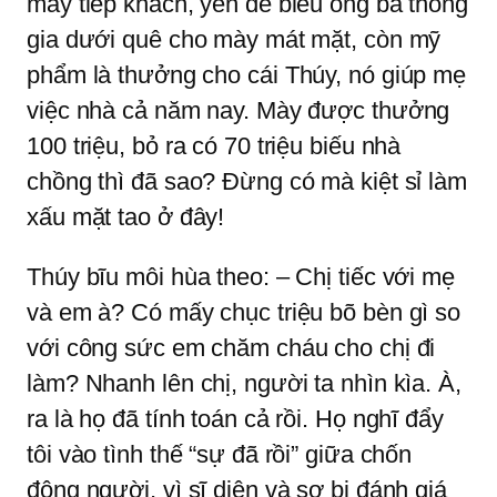
mày tiếp khách, yến để biếu ông bà thông
gia dưới quê cho mày mát mặt, còn mỹ
phẩm là thưởng cho cái Thúy, nó giúp mẹ
việc nhà cả năm nay. Mày được thưởng
100 triệu, bỏ ra có 70 triệu biếu nhà
chồng thì đã sao? Đừng có mà kiệt sỉ làm
xấu mặt tao ở đây!
Thúy bĩu môi hùa theo: – Chị tiếc với mẹ
và em à? Có mấy chục triệu bõ bèn gì so
với công sức em chăm cháu cho chị đi
làm? Nhanh lên chị, người ta nhìn kìa. À,
ra là họ đã tính toán cả rồi. Họ nghĩ đẩy
tôi vào tình thế “sự đã rồi” giữa chốn
đông người, vì sĩ diện và sợ bị đánh giá