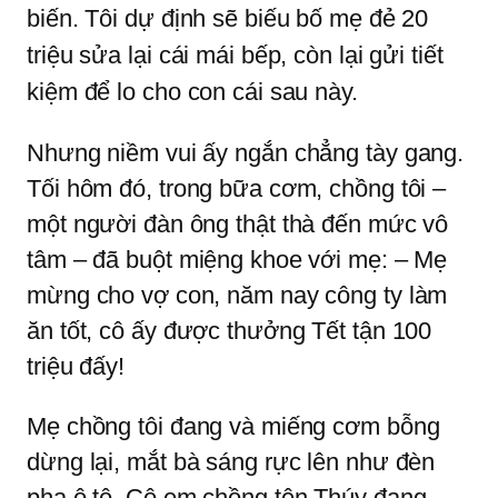
biến. Tôi dự định sẽ biếu bố mẹ đẻ 20
triệu sửa lại cái mái bếp, còn lại gửi tiết
kiệm để lo cho con cái sau này.
Nhưng niềm vui ấy ngắn chẳng tày gang.
Tối hôm đó, trong bữa cơm, chồng tôi –
một người đàn ông thật thà đến mức vô
tâm – đã buột miệng khoe với mẹ: – Mẹ
mừng cho vợ con, năm nay công ty làm
ăn tốt, cô ấy được thưởng Tết tận 100
triệu đấy!
Mẹ chồng tôi đang và miếng cơm bỗng
dừng lại, mắt bà sáng rực lên như đèn
pha ô tô. Cô em chồng tên Thúy đang