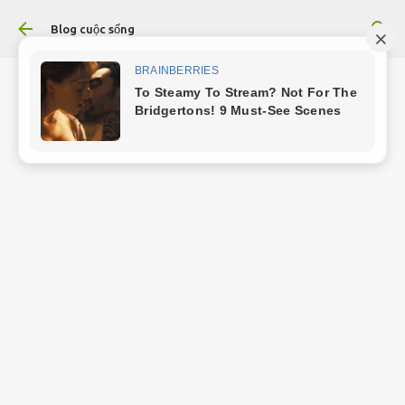
Chuyển đến nội dung chính
Blog cuộc sống