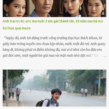
con đi biển hai ngày, để nó được ngắm sóng, nghịch cát. Về chắc nó
sẽ kể cho em nghe cả tuần không hết chuyện.” – Ông Minh cười
hiền, vuốt tóc vợ. Bà Hạnh nhìn chồng và con gái ríu rít chuẩn bị mà
lòng cũng rộn ràng. Bà vốn ít có dịp đi xa vì còn bận buôn bán ở chợ,
Anh trai từ bỏ ước mơ nuôi 3 em gái thành tài, 20 năm sau bà nội
nên lần này cũng đành ở nhà. Thảo ôm chầm lấy mẹ trước khi đi:
hối hận quá muộn
“Con sẽ nhặt thật nhiều vỏ sò cho mẹ nhé!” Chiếc xe khách lăn
bánh rời khỏi bến...
“Ngày đó, anh tôi đứng trước cổng trường Đại học Bách Khoa, tờ
giấy báo trúng tuyển còn chưa kịp nhàu, nước mắt đã rơi. Anh quay
lưng đi, không phải vì điểm không đủ, mà vì ở nhà còn ba đứa em
gái đói cơm, một người bà già nua và một mái nhà dột nát.” Gia
đình anh Trí sống ở một xã nhỏ thuộc huyện Hương Sơn, Hà Tĩnh.
Mẹ mất sớm khi đứa út mới lên ba, cha thì bỏ đi biệt xứ từ đó không
có tin tức. Mọi gánh nặng đổ dồn lên đôi vai gầy guộc của bà nội –
cụ Nguyễn Thị Đào – và cậu con trai cả là Trí, lúc đó mới chỉ 17 tuổi.
Trí là học sinh giỏi toàn huyện, học lớp 12 nhưng đã biết làm ruộng,
làm thuê, biết đi cày thuê từ 4h sáng rồi lại tất tả về đi học. Người
trong làng thương lắm, bảo: “Thằng Trí học giỏi mà hiền, sau này
nên ông này bà nọ đó!” Trí có ba cô em gái: Mai, Lan và Hương – ba
cái tên mẹ đặt lúc còn sống, mong tụi nhỏ sau này như hoa mai nở