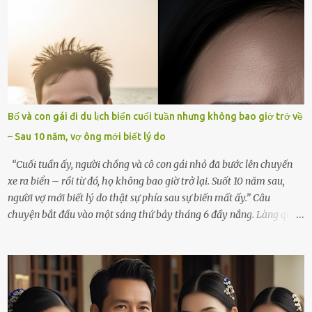
rơi vào khoảng trống vô tận, chẳng còn muốn làm gì ngoài việc
ngồi lặng lẽ nhớ về cô ấy. Nhưng cuộc sống không cho phép tôi mãi
chìm đắm trong đau khổ. Họ hàng, bạn bè và những người thân
thiết đã đến bên, giúp tôi tổ chức tang lễ chu toàn. Và hôm nay là
ngày giỗ đầu tiên của vợ, 49 ngày sau khi cô ấy rời xa tôi mãi
mãi.Buổi sáng hôm đó, sau khi cúng cơm xong, tôi quyết định lên
sắp xếp lại bàn thờ vợ. Mọi thứ vẫn như mọi ngày, nhưng có điều gì
Bố và con gái đi du lịch biển cuối tuần nhưng không bao giờ trở về
đó kỳ lạ mà tôi không thể giải thích được. Trong khoảnh khắc tôi
– Sau 10 năm, vợ ông mới biết lý do
cúi xuống lau chùi bát hương, một luồng gió lạ thoáng qua, khiến
tôi giật mình. Và rồi, một chuyện kinh...
“Cuối tuần ấy, người chồng và cô con gái nhỏ đã bước lên chuyến
xe ra biển – rồi từ đó, họ không bao giờ trở lại. Suốt 10 năm sau,
người vợ mới biết lý do thật sự phía sau sự biến mất ấy.” Câu
chuyện bắt đầu vào một sáng thứ bảy tháng 6 đầy nắng. Làng quê
ven sông rộn ràng với tiếng gà gáy, tiếng trẻ con gọi nhau ra đồng
bắt cào cào. Ngôi nhà nhỏ của ông Minh và bà Hạnh cũng rộn ràng
không kém. Ông Minh, vốn là một người đàn ông điềm đạm, ít nói,
hôm ấy lại đặc biệt vui vẻ. Ông chuẩn bị hành lý cho chuyến đi biển
cùng cô con gái 8 tuổi tên Thảo. “Em ở nhà nghỉ ngơi nhé, anh đưa