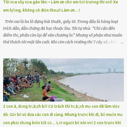
Tôi vừa vẫy vừa gào lên: – Làm ơn chở em tới trường thi với! Xe
giữa mùa đông. Nhưng hoa có đẹp mấy cũng cần đất màu, mà nhà
em h/ỏng, không có điện thoại! Làm ơn…!
thì chỉ toàn đất sỏi đá và khốn khó. Năm đó, Trí đỗ Đại học Bách
Khoa Hà...
Trên vai là ba lô đựng bút thước, giấy tờ. Trong đầu là hàng loạt
trích dẫn, dẫn chứng đã học thuộc làu. Tôi tự nhủ: “Chỉ cần đến
điểm thi, phần còn lại để văn chương lo.” Nhưng số phận như muốn
thử thách tôi một lần cuối. Khi còn cách trường thi 7 cây số, chiếc xe
máy cà tàng của tôi đột nhiên chết máy giữa đường. Tôi luống
cuống đề lại, đạp liên tục, mở cốp, lay ổ điện… nhưng vô ích. Rồi tôi
sực nhớ – điện thoại đang sạc, sáng nay quên mang theo! Giữa con
đường thưa thớt người qua lại, tôi hoảng loạn vẫy tay xin đi nhờ. –
Chú ơi, cháu đi thi, xe hỏng rồi! Làm ơn cho cháu đi nhờ với! – Cô ơi,
giúp cháu với, cháu không có điện thoại… Người thì lắc đầu. Người
thì tăng ga tránh xa như né một kẻ lừa đảo. Tôi gào lên giữa đường
như một kẻ mất trí. Vô ích. 6h10. Còn hơn 30 phút nữa. Trong đầu
tôi chỉ có một lựa chọn duy nhất: chạy. Tôi quăng xe vào vệ đường,
2 con à, đừng tr;á;ch bố! Có trách thì tr;á;;ch mẹ con đã làm việc
rút tờ giấy báo dự thi nhét túi áo, đeo ba lô và chạy . Chạy miết.
đó. Giờ bố sẽ đưa các con đi cùng. Nhưng trước khi đi, bố muốn mẹ
Chạy không ngừng. Qua ngã...
con phải chứng kiến tất cả… Lời người bố nói với 2 con trước khi