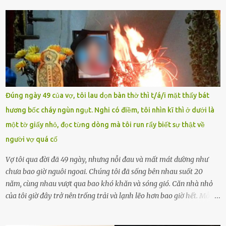
tài khoản của học sinh mang tên Chu Vinh có bài viết có nội dung
chưa phù hợp, gây xôn xao, bức xúc trong dư luận. Ngay sau đó,
Trường THPT Chuyên Nguyễn Tất Thành báo cáo xác nhận tài
khoản Chu Vinh là của học sinh Chu Ngọc Quang Vinh, lớp 12 Anh
của nhà trường. Nam sinh này từng giành ngôi vô địch, mang về
vòng nguyệt quế cuộc thi tháng 1, quý I, Đường lên đỉnh Olympia
năm thứ 24. Quá trình giáo dục, học sinh Chu Ngọc Quang Vinh đã
nhận thức được nội dung bài viết của bản thân trên mạng xã hội
Đúng ngày 49 của vợ, tôi lau dọn bàn thờ thì t/á/i mặt thấy bát
ngày 1.9 là chưa phù hợp nên đã chủ động gỡ bài viết và đăng bài
hương bốc cháy ngùn ngụt. Nghi có điềm, tôi nhìn kĩ thì ở dưới là
xin lỗi trên trang Facebook cá nhân. Chu Ngọc Quang Vinh làm việc
một tờ giấy nhỏ, đọc từng dòng mà tôi run rẩy biết sự thật về
với cơ quan chức năng. Ảnh: Đơn vị cung...
người vợ quá cố
Vợ tôi qua đời đã 49 ngày, nhưng nỗi đau và mất mát dường như
chưa bao giờ nguôi ngoai. Chúng tôi đã sống bên nhau suốt 20
năm, cùng nhau vượt qua bao khó khăn và sóng gió. Căn nhà nhỏ
của tôi giờ đây trở nên trống trải và lạnh lẽo hơn bao giờ hết. Mỗi
góc trong nhà đều gợi nhớ về hình bóng của cô ấy – người phụ nữ
mà tôi đã yêu thương và chia sẻ cả cuộc đời. Ngày vợ mất, tôi như