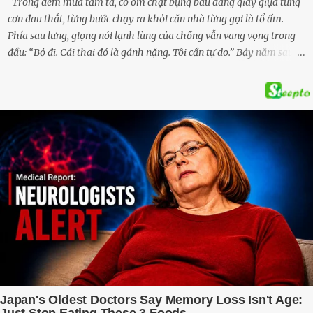
Trong đêm mưa tầm tã, cô ôm chặt bụng bầu đang giãy giụa từng
cơn đau thắt, từng bước chạy ra khỏi căn nhà từng gọi là tổ ấm.
Phía sau lưng, giọng nói lạnh lùng của chồng vẫn vang vọng trong
đầu: “Bỏ đi. Cái thai đó là gánh nặng. Tôi cần tự do.” Bảy năm sau,
cô quay trở về, không chỉ với một đứa con trai – mà là hai, và một
kế hoạch được chuẩn bị kỹ lưỡng để người đàn ông phản bội ấy
phải trả giá … Hà Nội, mùa thu năm 2018, cái lạnh len lỏi qua từng
khe cửa gỗ cũ kỹ. Trong một căn biệt thự sang trọng ở phố Tây Hồ,
Ngọc Anh ngồi lặng lẽ trên ghế sofa, tay đặt lên bụng – nơi hai sinh
linh bé bỏng đang lớn dần từng ngày. Cô chưa bao giờ nghĩ mình sẽ
phải sống trong sợ hãi khi mang thai, đặc biệt là sợ… chính chồng
mình. Trí – người chồng mà cô từng yêu đến mù quáng, đã không
còn là người đàn ông của ngày đầu. Thành đạt, quyền lực, nhưng
cũng dối trá và lạnh lùng. Gần đây, anh hay về muộn, thậm chí có
đêm không về. Và rồi, trong một bữa cơm tối vắng lặng, Trí ném
xuống bàn ly n...