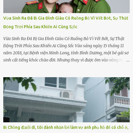
Vừa Sinh Ra Đã Bị Gia Đình Giàu Có Ruồng Bỏ Vì Vết Bớt, Sự Thật
Động Trời Phía Sau Khiến Ai Cũng S;ốc
Vừa Sinh Ra Đã Bị Gia Đình Giàu Có Ruồng Bỏ Vì Vết Bớt, Sự Thật
Động Trời Phía Sau Khiến Ai Cũng Sốc Vào sáng ngày 15 tháng 11
năm 2018, tại Bệnh viện Minh Long, tỉnh Bình Dương, một bé gái sơ
sinh cất tiếng khóc chào đời. Nhưng thay vì được ôm vào vòng tay
ấm áp của gia đình, bé lại đối diện với sự ruồng bỏ lạnh lùng. Đứa
trẻ – với một vết bớt đen trên má – bị gia đình ngoại hình hoàn
hảo, địa vị cao sang của ông Trần Quốc Tùng xem như điềm gở. Ông
Tùng, một doanh nhân quyền lực có tiếng ở Bình Dương, cùng vợ là
bà Đỗ Thị Nga, lập tức ra quyết định nhẫn tâm: bỏ lại đứa trẻ. Họ
viện cớ “không đủ khả năng nuôi dưỡng” và ký vào giấy từ chối
quyền giám hộ, yêu cầu bệnh viện xử lý bé như một trường hợp bị
bỏ rơi. Trong khi ấy, con gái ruột của họ – Trần Lệ Mi – vẫn đang
mê man sau sinh, hoàn toàn không hay biết chuyện gì xảy ra.
Bị Chồng đ;uổi đi, tôi đành nhận lời làm vợ anh phụ hồ để có chỗ ở,
Thiếu úy Nguyễn Thị Mai, một nữ cảnh sát công tác tại địa phương,