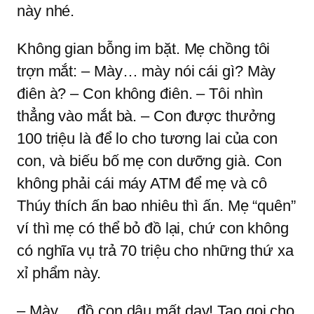
này nhé.
Không gian bỗng im bặt. Mẹ chồng tôi
trợn mắt: – Mày… mày nói cái gì? Mày
điên à? – Con không điên. – Tôi nhìn
thẳng vào mắt bà. – Con được thưởng
100 triệu là để lo cho tương lai của con
con, và biếu bố mẹ con dưỡng già. Con
không phải cái máy ATM để mẹ và cô
Thúy thích ấn bao nhiêu thì ấn. Mẹ “quên”
ví thì mẹ có thể bỏ đồ lại, chứ con không
có nghĩa vụ trả 70 triệu cho những thứ xa
xỉ phẩm này.
– Mày… đồ con dâu mất dạy! Tao gọi cho