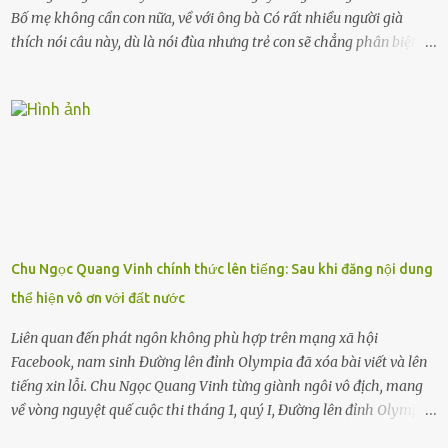
Bố mẹ không cần con nữa, về với ông bà Có rất nhiều người già
thích nói câu này, dù là nói đùa nhưng trẻ con sẽ chẳng phân biệt
được nên chúng sẽ cực kỳ buồn. Đôi khi con cái phải rời xa cha mẹ,
sống với người già, lúc này con rất buồn. Thế nên người lớn hãy
khuyên nhủ con thật cẩn thận. Nếu cháu không nghe lời, cảnh sát
sẽ bắt Thực tế thì kể cả người già, thậm chí cha mẹ sẽ dọa con như
này. Nhưng dùng cách này sẽ kiến con trẻ ngày càng chán ghét mà
thôi. Đôi khi con cái phải rời xa cha mẹ, sống với người già, lúc này
con rất buồn. (ảnh minh họa) Nếu một ngày nào đó một đứa trẻ
gặp nguy hiểm và cần được giúp đỡ nhưng không dám gọi cảnh sát
để được giúp đỡ thì có thể sẽ bỏ lỡ cơ hội và gặp nguy hiểm. Trẻ con
Chu Ngọc Quang Vinh chính thức lên tiếng: Sau khi đăng nội dung
có biết gì đâu Nhiều người cứ coi trẻ còn nhỏ nên dù có phạm sai
thể hiện vô ơn với đất nước
lầm, thì họ cũng không trách mắng. Nhưng nếu người lớn tuổi
không dạy con cẩn...
Liên quan đến phát ngôn không phù hợp trên mạng xã hội
Facebook, nam sinh Đường lên đỉnh Olympia đã xóa bài viết và lên
tiếng xin lỗi. Chu Ngọc Quang Vinh từng giành ngôi vô địch, mang
về vòng nguyệt quế cuộc thi tháng 1, quý I, Đường lên đỉnh Olympia.
Ảnh: Đơn vị cung cấp Trước đó, đêm ngày 1.9, trên mạng xã hội, một