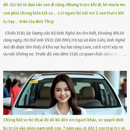
đó. Giờ bố sẽ đưa các con đi cùng. Nhưng trước khi đi, bố muốn mẹ
Chạy không ngừng. Qua ngã...
con phải chứng kiến tất cả… Lời người bố nói với 2 con trước khi
tự tay… trên cầu Bến Thủy
Chiều 15.10, lực lượng cứu hộ tỉnh Nghệ An cho biết, khoảng 16h20
cùng ngày, thi thể anh V.V.D. (SN 1993, trú tại xã Kim Liên, tỉnh Nghệ
An) đã được tìm thấy ở khu vực hạ lưu sông Lam, cách vị trí xảy ra
vụ việc không xa. Trước đó, vào đêm 13.10, cơ quan chức năng nhận
được tin báo có một người đàn ông điều khiển xe máy lên cầu Bến
Thủy – cây cầu bắc qua sông Lam nối hai tỉnh Nghệ An và Hà Tĩnh
– rồi để lại xe máy trên cầu, ôm theo 2 con gái nhỏ nhảy xuống
sông. Người thân và hàng xóm ngóng chờ thông tin tìm kiếm 3 bố
con mất tích trên sông Lam sau vụ nhảy cầu. Ảnh: Hải Dương Tại
hiện trường, người dân phát hiện một chiếc xe máy mang biển kiểm
soát Nghệ An cùng hai chiếc cặp học sinh. Ngay trong đêm, lực
lượng chức năng phối hợp cùng các đội cứu hộ tình nguyện triển
khai tìm kiếm. Danh tính các nạn nhân được xác định là anh V.V.D.
Chồng bắt vợ bỏ th;ai để dễ bề đến với người khác, vợ quyết định
và 2 con gái là cháu V.H.B. (SN 2020) và V.G.T. (SN 2021). Hai cháu là
bỏ tr;ốn vào miền nam sinh con. 7 năm sau cô dắt 2 con trai trở về,