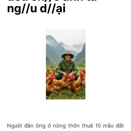
ng//u d//ại
Người đàn ông ở nông thôn thuê 10 mẫu đất