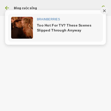
Chuyển đến nội dung chính
Blog cuộc sống