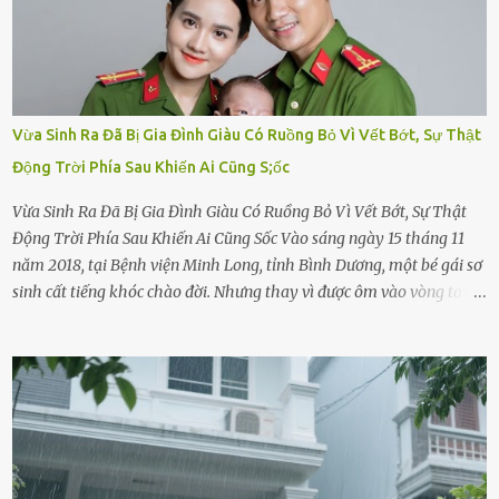
Vừa Sinh Ra Đã Bị Gia Đình Giàu Có Ruồng Bỏ Vì Vết Bớt, Sự Thật
Động Trời Phía Sau Khiến Ai Cũng S;ốc
Vừa Sinh Ra Đã Bị Gia Đình Giàu Có Ruồng Bỏ Vì Vết Bớt, Sự Thật
Động Trời Phía Sau Khiến Ai Cũng Sốc Vào sáng ngày 15 tháng 11
năm 2018, tại Bệnh viện Minh Long, tỉnh Bình Dương, một bé gái sơ
sinh cất tiếng khóc chào đời. Nhưng thay vì được ôm vào vòng tay
ấm áp của gia đình, bé lại đối diện với sự ruồng bỏ lạnh lùng. Đứa
trẻ – với một vết bớt đen trên má – bị gia đình ngoại hình hoàn
hảo, địa vị cao sang của ông Trần Quốc Tùng xem như điềm gở. Ông
Tùng, một doanh nhân quyền lực có tiếng ở Bình Dương, cùng vợ là
bà Đỗ Thị Nga, lập tức ra quyết định nhẫn tâm: bỏ lại đứa trẻ. Họ
viện cớ “không đủ khả năng nuôi dưỡng” và ký vào giấy từ chối
quyền giám hộ, yêu cầu bệnh viện xử lý bé như một trường hợp bị