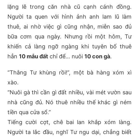
lặng lẽ trong căn nhà cũ cạnh cánh đồng.
Người ta quen với hình ảnh anh lam lũ làm
thuê, ai nhờ việc gì cũng nhận, miễn sao đủ
bữa cơm qua ngày. Nhưng rồi một hôm, Tư
khiến cả làng ngỡ ngàng khi tuyên bố thuê
hẳn
10 mẫu đất
chỉ để… nuôi
10 con gà
.
“Thằng Tư khùng rồi!”, một bà hàng xóm xì
xào.
“Nuôi gà thì cần gì đất nhiều, vài mét vườn sau
nhà cũng đủ. Nó thuê nhiều thế khác gì ném
tiền qua cửa sổ.”
Tiếng cười cợt, chê bai lan khắp xóm làng.
Người ta lắc đầu, nghĩ Tư ngu dại, chẳng biết