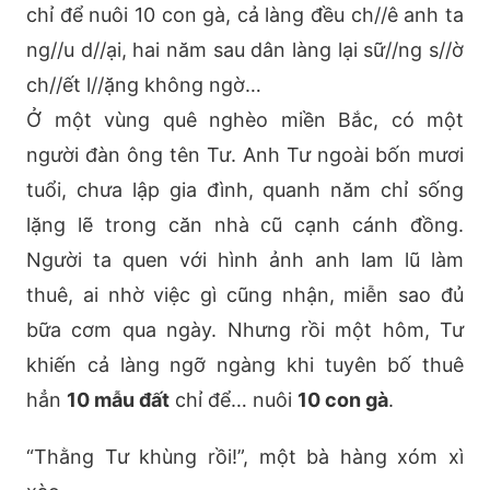
chỉ để nuôi 10 con gà, cả làng đều ch//ê anh ta
ng//u d//ại, hai năm sau dân làng lại sữ//ng s//ờ
ch//ết l//ặng không ngờ…
Ở một vùng quê nghèo miền Bắc, có một
người đàn ông tên Tư. Anh Tư ngoài bốn mươi
tuổi, chưa lập gia đình, quanh năm chỉ sống
lặng lẽ trong căn nhà cũ cạnh cánh đồng.
Người ta quen với hình ảnh anh lam lũ làm
thuê, ai nhờ việc gì cũng nhận, miễn sao đủ
bữa cơm qua ngày. Nhưng rồi một hôm, Tư
khiến cả làng ngỡ ngàng khi tuyên bố thuê
hẳn
10 mẫu đất
chỉ để… nuôi
10 con gà
.
“Thằng Tư khùng rồi!”, một bà hàng xóm xì