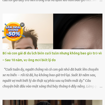
góc trong nhà đều gợi nhớ về hình bóng của cô ấy – người phụ nữ
mà tôi đã yêu thương và chia sẻ cả cuộc đời. Ngày vợ mất, tôi như
rơi vào khoảng trống vô tận, chẳng còn muốn làm gì ngoài việc
ngồi lặng lẽ nhớ về cô ấy. Nhưng cuộc sống không cho phép tôi mãi
chìm đắm trong đau khổ. Họ hàng, bạn bè và những người thân
thiết đã đến bên, giúp tôi tổ chức tang lễ chu toàn. Và hôm nay là
ngày giỗ đầu tiên của vợ, 49 ngày sau khi cô ấy rời xa tôi mãi
mãi.Buổi sáng hôm đó, sau khi cúng cơm xong, tôi quyết định lên
sắp xếp lại bàn thờ vợ. Mọi thứ vẫn như mọi ngày, nhưng có điều gì
Bố và con gái đi du lịch biển cuối tuần nhưng không bao giờ trở về
đó kỳ lạ mà tôi không thể giải thích được. Trong khoảnh khắc tôi
– Sau 10 năm, vợ ông mới biết lý do
cúi xuống lau chùi bát hương, một luồng gió lạ thoáng qua, khiến
tôi giật mình. Và rồi, một chuyện kinh...
“Cuối tuần ấy, người chồng và cô con gái nhỏ đã bước lên chuyến
xe ra biển – rồi từ đó, họ không bao giờ trở lại. Suốt 10 năm sau,
người vợ mới biết lý do thật sự phía sau sự biến mất ấy.” Câu
chuyện bắt đầu vào một sáng thứ bảy tháng 6 đầy nắng. Làng quê
ven sông rộn ràng với tiếng gà gáy, tiếng trẻ con gọi nhau ra đồng
bắt cào cào. Ngôi nhà nhỏ của ông Minh và bà Hạnh cũng rộn ràng
không kém. Ông Minh, vốn là một người đàn ông điềm đạm, ít nói,