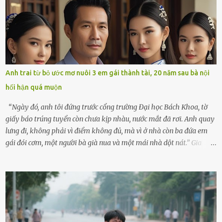
hôm ấy lại đặc biệt vui vẻ. Ông chuẩn bị hành lý cho chuyến đi biển
cùng cô con gái 8 tuổi tên Thảo. “Em ở nhà nghỉ ngơi nhé, anh đưa
con đi biển hai ngày, để nó được ngắm sóng, nghịch cát. Về chắc nó
sẽ kể cho em nghe cả tuần không hết chuyện.” – Ông Minh cười
hiền, vuốt tóc vợ. Bà Hạnh nhìn chồng và con gái ríu rít chuẩn bị mà
lòng cũng rộn ràng. Bà vốn ít có dịp đi xa vì còn bận buôn bán ở chợ,
Anh trai từ bỏ ước mơ nuôi 3 em gái thành tài, 20 năm sau bà nội
nên lần này cũng đành ở nhà. Thảo ôm chầm lấy mẹ trước khi đi:
hối hận quá muộn
“Con sẽ nhặt thật nhiều vỏ sò cho mẹ nhé!” Chiếc xe khách lăn
bánh rời khỏi bến...
“Ngày đó, anh tôi đứng trước cổng trường Đại học Bách Khoa, tờ
giấy báo trúng tuyển còn chưa kịp nhàu, nước mắt đã rơi. Anh quay
lưng đi, không phải vì điểm không đủ, mà vì ở nhà còn ba đứa em
gái đói cơm, một người bà già nua và một mái nhà dột nát.” Gia
đình anh Trí sống ở một xã nhỏ thuộc huyện Hương Sơn, Hà Tĩnh.
Mẹ mất sớm khi đứa út mới lên ba, cha thì bỏ đi biệt xứ từ đó không
có tin tức. Mọi gánh nặng đổ dồn lên đôi vai gầy guộc của bà nội –
cụ Nguyễn Thị Đào – và cậu con trai cả là Trí, lúc đó mới chỉ 17 tuổi.
Trí là học sinh giỏi toàn huyện, học lớp 12 nhưng đã biết làm ruộng,
làm thuê, biết đi cày thuê từ 4h sáng rồi lại tất tả về đi học. Người