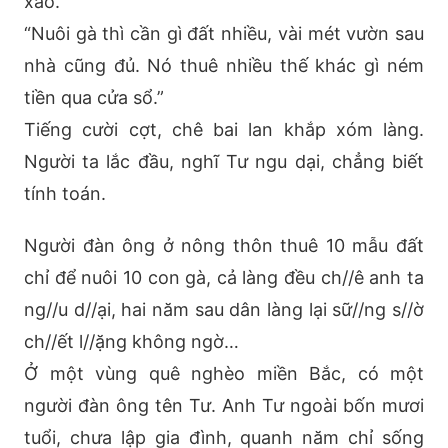
xào.
“Nuôi gà thì cần gì đất nhiều, vài mét vườn sau
nhà cũng đủ. Nó thuê nhiều thế khác gì ném
tiền qua cửa sổ.”
Tiếng cười cợt, chê bai lan khắp xóm làng.
Người ta lắc đầu, nghĩ Tư ngu dại, chẳng biết
tính toán.
Người đàn ông ở nông thôn thuê 10 mẫu đất
chỉ để nuôi 10 con gà, cả làng đều ch//ê anh ta
ng//u d//ại, hai năm sau dân làng lại sữ//ng s//ờ
ch//ết l//ặng không ngờ…
Ở một vùng quê nghèo miền Bắc, có một
người đàn ông tên Tư. Anh Tư ngoài bốn mươi
tuổi, chưa lập gia đình, quanh năm chỉ sống