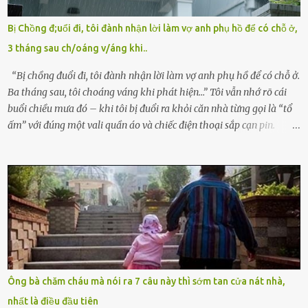
bỏ rơi. Trong khi ấy, con gái ruột của họ – Trần Lệ Mi – vẫn đang
mê man sau sinh, hoàn toàn không hay biết chuyện gì xảy ra.
Bị Chồng đ;uổi đi, tôi đành nhận lời làm vợ anh phụ hồ để có chỗ ở,
Thiếu úy Nguyễn Thị Mai, một nữ cảnh sát công tác tại địa phương,
3 tháng sau ch/oáng v/áng khi..
tình cờ chứng kiến giây phút bé bị đưa đi trong lặng lẽ. Nét mặt đỏ
hỏn, bàn tay bé xíu co quắp, ...
“Bị chồng đuổi đi, tôi đành nhận lời làm vợ anh phụ hồ để có chỗ ở.
Ba tháng sau, tôi choáng váng khi phát hiện…” Tôi vẫn nhớ rõ cái
buổi chiều mưa đó – khi tôi bị đuổi ra khỏi căn nhà từng gọi là “tổ
ấm” với đúng một vali quần áo và chiếc điện thoại sắp cạn pin.
Chồng tôi – người từng thề thốt “một đời yêu em” – đã không chút
thương xót ném tôi ra đường sau khi tôi bị sảy thai lần thứ hai. “Tôi
cưới cô để có con. Không phải để nuôi một cái thân bất tài chỉ biết
khóc lóc,” anh ta gằn giọng, đẩy mạnh cánh cửa trước mặt tôi.
Tiếng cánh cửa đóng lại, vang lên như một bản án lạnh lùng. Tôi
đứng chết lặng giữa cơn mưa, không biết đi đâu, về đâu. Bố mẹ tôi
mất sớm. Tôi chẳng có anh chị em. Họ hàng cũng thưa thớt, chẳng
ai thân thiết đến mức có thể mở lòng cho tôi tá túc. Bạn bè? Ai cũng
bận rộn với gia đình riêng của họ. Tôi đã từng đặt cược cả thanh
Ông bà chăm cháu mà nói ra 7 câu này thì sớm tan cửa nát nhà,
xuân vào người chồng ấy – và giờ, tôi chỉ còn lại chính mình. Tôi lên
nhất là điều đầu tiên
chiếc xe buýt cuối ngày, trốn chạy khỏi thành phố và nỗi đau. Tôi v...