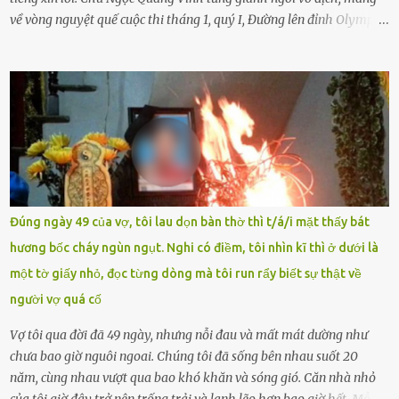
về vòng nguyệt quế cuộc thi tháng 1, quý I, Đường lên đỉnh Olympia.
Ảnh: Đơn vị cung cấp Trước đó, đêm ngày 1.9, trên mạng xã hội, một
tài khoản của học sinh mang tên Chu Vinh có bài viết có nội dung
chưa phù hợp, gây xôn xao, bức xúc trong dư luận. Ngay sau đó,
Trường THPT Chuyên Nguyễn Tất Thành báo cáo xác nhận tài
khoản Chu Vinh là của học sinh Chu Ngọc Quang Vinh, lớp 12 Anh
của nhà trường. Nam sinh này từng giành ngôi vô địch, mang về
vòng nguyệt quế cuộc thi tháng 1, quý I, Đường lên đỉnh Olympia
năm thứ 24. Quá trình giáo dục, học sinh Chu Ngọc Quang Vinh đã
nhận thức được nội dung bài viết của bản thân trên mạng xã hội
Đúng ngày 49 của vợ, tôi lau dọn bàn thờ thì t/á/i mặt thấy bát
ngày 1.9 là chưa phù hợp nên đã chủ động gỡ bài viết và đăng bài
hương bốc cháy ngùn ngụt. Nghi có điềm, tôi nhìn kĩ thì ở dưới là
xin lỗi trên trang Facebook cá nhân. Chu Ngọc Quang Vinh làm việc
một tờ giấy nhỏ, đọc từng dòng mà tôi run rẩy biết sự thật về
với cơ quan chức năng. Ảnh: Đơn vị cung...
người vợ quá cố
Vợ tôi qua đời đã 49 ngày, nhưng nỗi đau và mất mát dường như
chưa bao giờ nguôi ngoai. Chúng tôi đã sống bên nhau suốt 20
năm, cùng nhau vượt qua bao khó khăn và sóng gió. Căn nhà nhỏ
của tôi giờ đây trở nên trống trải và lạnh lẽo hơn bao giờ hết. Mỗi