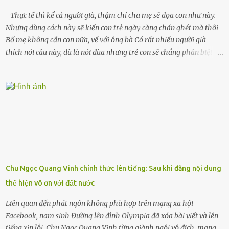
Thực tế thì kể cả người già, thậm chí cha mẹ sẽ dọa con như này.
Nhưng dùng cách này sẽ kiến con trẻ ngày càng chán ghét mà thôi
Bố mẹ không cần con nữa, về với ông bà Có rất nhiều người già
thích nói câu này, dù là nói đùa nhưng trẻ con sẽ chẳng phân biệt
được nên chúng sẽ cực kỳ buồn. Đôi khi con cái phải rời xa cha mẹ,
sống với người già, lúc này con rất buồn. Thế nên người lớn hãy
khuyên nhủ con thật cẩn thận. Nếu cháu không nghe lời, cảnh sát
sẽ bắt Thực tế thì kể cả người già, thậm chí cha mẹ sẽ dọa con như
này. Nhưng dùng cách này sẽ kiến con trẻ ngày càng chán ghét mà
thôi. Đôi khi con cái phải rời xa cha mẹ, sống với người già, lúc này
con rất buồn. (ảnh minh họa) Nếu một ngày nào đó một đứa trẻ
gặp nguy hiểm và cần được giúp đỡ nhưng không dám gọi cảnh sát
để được giúp đỡ thì có thể sẽ bỏ lỡ cơ hội và gặp nguy hiểm. Trẻ con
Chu Ngọc Quang Vinh chính thức lên tiếng: Sau khi đăng nội dung
có biết gì đâu Nhiều người cứ coi trẻ còn nhỏ nên dù có phạm sai
thể hiện vô ơn với đất nước
lầm, thì họ cũng không trách mắng. Nhưng nếu người lớn tuổi
không dạy con cẩn...
Liên quan đến phát ngôn không phù hợp trên mạng xã hội
Facebook, nam sinh Đường lên đỉnh Olympia đã xóa bài viết và lên
tiếng xin lỗi. Chu Ngọc Quang Vinh từng giành ngôi vô địch, mang