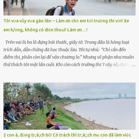
trong làng thương lắm, bảo: “Thằng Trí học giỏi mà hiền, sau này
nên ông này bà nọ đó!” Trí có ba cô em gái: Mai, Lan và Hương – ba
cái tên mẹ đặt lúc còn sống, mong tụi nhỏ sau này như hoa mai nở
Tôi vừa vẫy vừa gào lên: – Làm ơn chở em tới trường thi với! Xe
giữa mùa đông. Nhưng hoa có đẹp mấy cũng cần đất màu, mà nhà
em h/ỏng, không có điện thoại! Làm ơn…!
thì chỉ toàn đất sỏi đá và khốn khó. Năm đó, Trí đỗ Đại học Bách
Khoa Hà...
Trên vai là ba lô đựng bút thước, giấy tờ. Trong đầu là hàng loạt
trích dẫn, dẫn chứng đã học thuộc làu. Tôi tự nhủ: “Chỉ cần đến
điểm thi, phần còn lại để văn chương lo.” Nhưng số phận như muốn
thử thách tôi một lần cuối. Khi còn cách trường thi 7 cây số, chiếc xe
máy cà tàng của tôi đột nhiên chết máy giữa đường. Tôi luống
cuống đề lại, đạp liên tục, mở cốp, lay ổ điện… nhưng vô ích. Rồi tôi
sực nhớ – điện thoại đang sạc, sáng nay quên mang theo! Giữa con
đường thưa thớt người qua lại, tôi hoảng loạn vẫy tay xin đi nhờ. –
Chú ơi, cháu đi thi, xe hỏng rồi! Làm ơn cho cháu đi nhờ với! – Cô ơi,
giúp cháu với, cháu không có điện thoại… Người thì lắc đầu. Người
thì tăng ga tránh xa như né một kẻ lừa đảo. Tôi gào lên giữa đường
như một kẻ mất trí. Vô ích. 6h10. Còn hơn 30 phút nữa. Trong đầu
tôi chỉ có một lựa chọn duy nhất: chạy. Tôi quăng xe vào vệ đường,
2 con à, đừng tr;á;ch bố! Có trách thì tr;á;;ch mẹ con đã làm việc
rút tờ giấy báo dự thi nhét túi áo, đeo ba lô và chạy . Chạy miết.