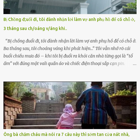
quyền giám hộ, yêu cầu bệnh viện xử lý bé như một trường hợp bị
bỏ rơi. Trong khi ấy, con gái ruột của họ – Trần Lệ Mi – vẫn đang
mê man sau sinh, hoàn toàn không hay biết chuyện gì xảy ra.
Bị Chồng đ;uổi đi, tôi đành nhận lời làm vợ anh phụ hồ để có chỗ ở,
Thiếu úy Nguyễn Thị Mai, một nữ cảnh sát công tác tại địa phương,
3 tháng sau ch/oáng v/áng khi..
tình cờ chứng kiến giây phút bé bị đưa đi trong lặng lẽ. Nét mặt đỏ
hỏn, bàn tay bé xíu co quắp, ...
“Bị chồng đuổi đi, tôi đành nhận lời làm vợ anh phụ hồ để có chỗ ở.
Ba tháng sau, tôi choáng váng khi phát hiện…” Tôi vẫn nhớ rõ cái
buổi chiều mưa đó – khi tôi bị đuổi ra khỏi căn nhà từng gọi là “tổ
ấm” với đúng một vali quần áo và chiếc điện thoại sắp cạn pin.
Chồng tôi – người từng thề thốt “một đời yêu em” – đã không chút
thương xót ném tôi ra đường sau khi tôi bị sảy thai lần thứ hai. “Tôi
cưới cô để có con. Không phải để nuôi một cái thân bất tài chỉ biết
khóc lóc,” anh ta gằn giọng, đẩy mạnh cánh cửa trước mặt tôi.
Tiếng cánh cửa đóng lại, vang lên như một bản án lạnh lùng. Tôi
đứng chết lặng giữa cơn mưa, không biết đi đâu, về đâu. Bố mẹ tôi
mất sớm. Tôi chẳng có anh chị em. Họ hàng cũng thưa thớt, chẳng
ai thân thiết đến mức có thể mở lòng cho tôi tá túc. Bạn bè? Ai cũng
bận rộn với gia đình riêng của họ. Tôi đã từng đặt cược cả thanh
Ông bà chăm cháu mà nói ra 7 câu này thì sớm tan cửa nát nhà,
xuân vào người chồng ấy – và giờ, tôi chỉ còn lại chính mình. Tôi lên