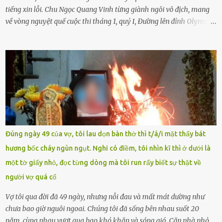
tiếng xin lỗi. Chu Ngọc Quang Vinh từng giành ngôi vô địch, mang
về vòng nguyệt quế cuộc thi tháng 1, quý I, Đường lên đỉnh Olympia.
Ảnh: Đơn vị cung cấp Trước đó, đêm ngày 1.9, trên mạng xã hội, một
tài khoản của học sinh mang tên Chu Vinh có bài viết có nội dung
chưa phù hợp, gây xôn xao, bức xúc trong dư luận. Ngay sau đó,
Trường THPT Chuyên Nguyễn Tất Thành báo cáo xác nhận tài
khoản Chu Vinh là của học sinh Chu Ngọc Quang Vinh, lớp 12 Anh
của nhà trường. Nam sinh này từng giành ngôi vô địch, mang về
vòng nguyệt quế cuộc thi tháng 1, quý I, Đường lên đỉnh Olympia
năm thứ 24. Quá trình giáo dục, học sinh Chu Ngọc Quang Vinh đã
nhận thức được nội dung bài viết của bản thân trên mạng xã hội
Đúng ngày 49 của vợ, tôi lau dọn bàn thờ thì t/á/i mặt thấy bát
ngày 1.9 là chưa phù hợp nên đã chủ động gỡ bài viết và đăng bài
hương bốc cháy ngùn ngụt. Nghi có điềm, tôi nhìn kĩ thì ở dưới là
xin lỗi trên trang Facebook cá nhân. Chu Ngọc Quang Vinh làm việc
một tờ giấy nhỏ, đọc từng dòng mà tôi run rẩy biết sự thật về
với cơ quan chức năng. Ảnh: Đơn vị cung...
người vợ quá cố
Vợ tôi qua đời đã 49 ngày, nhưng nỗi đau và mất mát dường như
chưa bao giờ nguôi ngoai. Chúng tôi đã sống bên nhau suốt 20
năm, cùng nhau vượt qua bao khó khăn và sóng gió. Căn nhà nhỏ