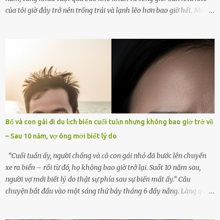
của tôi giờ đây trở nên trống trải và lạnh lẽo hơn bao giờ hết. Mỗi
góc trong nhà đều gợi nhớ về hình bóng của cô ấy – người phụ nữ
mà tôi đã yêu thương và chia sẻ cả cuộc đời. Ngày vợ mất, tôi như
rơi vào khoảng trống vô tận, chẳng còn muốn làm gì ngoài việc
ngồi lặng lẽ nhớ về cô ấy. Nhưng cuộc sống không cho phép tôi mãi
chìm đắm trong đau khổ. Họ hàng, bạn bè và những người thân
thiết đã đến bên, giúp tôi tổ chức tang lễ chu toàn. Và hôm nay là
ngày giỗ đầu tiên của vợ, 49 ngày sau khi cô ấy rời xa tôi mãi
mãi.Buổi sáng hôm đó, sau khi cúng cơm xong, tôi quyết định lên
sắp xếp lại bàn thờ vợ. Mọi thứ vẫn như mọi ngày, nhưng có điều gì
Bố và con gái đi du lịch biển cuối tuần nhưng không bao giờ trở về
đó kỳ lạ mà tôi không thể giải thích được. Trong khoảnh khắc tôi
– Sau 10 năm, vợ ông mới biết lý do
cúi xuống lau chùi bát hương, một luồng gió lạ thoáng qua, khiến
tôi giật mình. Và rồi, một chuyện kinh...
“Cuối tuần ấy, người chồng và cô con gái nhỏ đã bước lên chuyến
xe ra biển – rồi từ đó, họ không bao giờ trở lại. Suốt 10 năm sau,
người vợ mới biết lý do thật sự phía sau sự biến mất ấy.” Câu
chuyện bắt đầu vào một sáng thứ bảy tháng 6 đầy nắng. Làng quê
ven sông rộn ràng với tiếng gà gáy, tiếng trẻ con gọi nhau ra đồng
bắt cào cào. Ngôi nhà nhỏ của ông Minh và bà Hạnh cũng rộn ràng