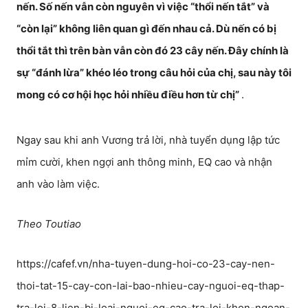
nến. Số nến vẫn còn nguyên vì việc “thổi nến tắt” và
“còn lại” không liên quan gì đến nhau cả. Dù nến có bị
thổi tắt thì trên bàn vẫn còn đó 23 cây nến. Đây chính là
sự “đánh lừa” khéo léo trong câu hỏi của chị, sau này tôi
mong có cơ hội học hỏi nhiều điều hơn từ chị”
.
Ngay sau khi anh Vương trả lời, nhà tuyển dụng lập tức
mỉm cười, khen ngợi anh thông minh, EQ cao và nhận
anh vào làm việc.
Theo Toutiao
https://cafef.vn/nha-tuyen-dung-hoi-co-23-cay-nen-
thoi-tat-15-cay-con-lai-bao-nhieu-cay-nguoi-eq-thap-
tra-loi-8-lien-bi-loai-nguoi-eq-cao-tra-loi-khon-ngoan-