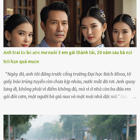
không kém. Ông Minh, vốn là một người đàn ông điềm đạm, ít nói,
hôm ấy lại đặc biệt vui vẻ. Ông chuẩn bị hành lý cho chuyến đi biển
cùng cô con gái 8 tuổi tên Thảo. “Em ở nhà nghỉ ngơi nhé, anh đưa
con đi biển hai ngày, để nó được ngắm sóng, nghịch cát. Về chắc nó
sẽ kể cho em nghe cả tuần không hết chuyện.” – Ông Minh cười
hiền, vuốt tóc vợ. Bà Hạnh nhìn chồng và con gái ríu rít chuẩn bị mà
lòng cũng rộn ràng. Bà vốn ít có dịp đi xa vì còn bận buôn bán ở chợ,
Anh trai từ bỏ ước mơ nuôi 3 em gái thành tài, 20 năm sau bà nội
nên lần này cũng đành ở nhà. Thảo ôm chầm lấy mẹ trước khi đi:
hối hận quá muộn
“Con sẽ nhặt thật nhiều vỏ sò cho mẹ nhé!” Chiếc xe khách lăn
bánh rời khỏi bến...
“Ngày đó, anh tôi đứng trước cổng trường Đại học Bách Khoa, tờ
giấy báo trúng tuyển còn chưa kịp nhàu, nước mắt đã rơi. Anh quay
lưng đi, không phải vì điểm không đủ, mà vì ở nhà còn ba đứa em
gái đói cơm, một người bà già nua và một mái nhà dột nát.” Gia
đình anh Trí sống ở một xã nhỏ thuộc huyện Hương Sơn, Hà Tĩnh.
Mẹ mất sớm khi đứa út mới lên ba, cha thì bỏ đi biệt xứ từ đó không
có tin tức. Mọi gánh nặng đổ dồn lên đôi vai gầy guộc của bà nội –
cụ Nguyễn Thị Đào – và cậu con trai cả là Trí, lúc đó mới chỉ 17 tuổi.
Trí là học sinh giỏi toàn huyện, học lớp 12 nhưng đã biết làm ruộng,