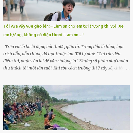
làm thuê, biết đi cày thuê từ 4h sáng rồi lại tất tả về đi học. Người
trong làng thương lắm, bảo: “Thằng Trí học giỏi mà hiền, sau này
nên ông này bà nọ đó!” Trí có ba cô em gái: Mai, Lan và Hương – ba
cái tên mẹ đặt lúc còn sống, mong tụi nhỏ sau này như hoa mai nở
Tôi vừa vẫy vừa gào lên: – Làm ơn chở em tới trường thi với! Xe
giữa mùa đông. Nhưng hoa có đẹp mấy cũng cần đất màu, mà nhà
em h/ỏng, không có điện thoại! Làm ơn…!
thì chỉ toàn đất sỏi đá và khốn khó. Năm đó, Trí đỗ Đại học Bách
Khoa Hà...
Trên vai là ba lô đựng bút thước, giấy tờ. Trong đầu là hàng loạt
trích dẫn, dẫn chứng đã học thuộc làu. Tôi tự nhủ: “Chỉ cần đến
điểm thi, phần còn lại để văn chương lo.” Nhưng số phận như muốn
thử thách tôi một lần cuối. Khi còn cách trường thi 7 cây số, chiếc xe
máy cà tàng của tôi đột nhiên chết máy giữa đường. Tôi luống
cuống đề lại, đạp liên tục, mở cốp, lay ổ điện… nhưng vô ích. Rồi tôi
sực nhớ – điện thoại đang sạc, sáng nay quên mang theo! Giữa con
đường thưa thớt người qua lại, tôi hoảng loạn vẫy tay xin đi nhờ. –
Chú ơi, cháu đi thi, xe hỏng rồi! Làm ơn cho cháu đi nhờ với! – Cô ơi,
giúp cháu với, cháu không có điện thoại… Người thì lắc đầu. Người
thì tăng ga tránh xa như né một kẻ lừa đảo. Tôi gào lên giữa đường
như một kẻ mất trí. Vô ích. 6h10. Còn hơn 30 phút nữa. Trong đầu
tôi chỉ có một lựa chọn duy nhất: chạy. Tôi quăng xe vào vệ đường,