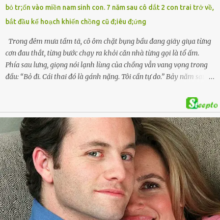
bỏ tr;ốn vào miền nam sinh con. 7 năm sau cô dắt 2 con trai trở về,
con của anh D. và chị B.T.Y. (SN 1999). Lực lượng cứu hộ đã tiến hành
bắt đầu kế hoạch khiến chồng cũ đ;iêu đ;ứng
bàn giao t...
Trong đêm mưa tầm tã, cô ôm chặt bụng bầu đang giãy giụa từng
cơn đau thắt, từng bước chạy ra khỏi căn nhà từng gọi là tổ ấm.
Phía sau lưng, giọng nói lạnh lùng của chồng vẫn vang vọng trong
đầu: “Bỏ đi. Cái thai đó là gánh nặng. Tôi cần tự do.” Bảy năm sau,
cô quay trở về, không chỉ với một đứa con trai – mà là hai, và một
kế hoạch được chuẩn bị kỹ lưỡng để người đàn ông phản bội ấy
phải trả giá … Hà Nội, mùa thu năm 2018, cái lạnh len lỏi qua từng
khe cửa gỗ cũ kỹ. Trong một căn biệt thự sang trọng ở phố Tây Hồ,
Ngọc Anh ngồi lặng lẽ trên ghế sofa, tay đặt lên bụng – nơi hai sinh
linh bé bỏng đang lớn dần từng ngày. Cô chưa bao giờ nghĩ mình sẽ
phải sống trong sợ hãi khi mang thai, đặc biệt là sợ… chính chồng
mình. Trí – người chồng mà cô từng yêu đến mù quáng, đã không
còn là người đàn ông của ngày đầu. Thành đạt, quyền lực, nhưng
cũng dối trá và lạnh lùng. Gần đây, anh hay về muộn, thậm chí có
đêm không về. Và rồi, trong một bữa cơm tối vắng lặng, Trí ném
xuống bàn ly n...