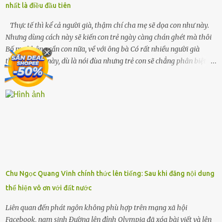
nhất là điều đầu tiên
chiếc xe buýt cuối ngày, trốn chạy khỏi thành phố và nỗi đau. Tôi v...
Thực tế thì kể cả người già, thậm chí cha mẹ sẽ dọa con như này.
Nhưng dùng cách này sẽ kiến con trẻ ngày càng chán ghét mà thôi
Bố mẹ không cần con nữa, về với ông bà Có rất nhiều người già
thích nói câu này, dù là nói đùa nhưng trẻ con sẽ chẳng phân biệt
được nên chúng sẽ cực kỳ buồn. Đôi khi con cái phải rời xa cha mẹ,
sống với người già, lúc này con rất buồn. Thế nên người lớn hãy
khuyên nhủ con thật cẩn thận. Nếu cháu không nghe lời, cảnh sát
sẽ bắt Thực tế thì kể cả người già, thậm chí cha mẹ sẽ dọa con như
này. Nhưng dùng cách này sẽ kiến con trẻ ngày càng chán ghét mà
thôi. Đôi khi con cái phải rời xa cha mẹ, sống với người già, lúc này
con rất buồn. (ảnh minh họa) Nếu một ngày nào đó một đứa trẻ
gặp nguy hiểm và cần được giúp đỡ nhưng không dám gọi cảnh sát
để được giúp đỡ thì có thể sẽ bỏ lỡ cơ hội và gặp nguy hiểm. Trẻ con
Chu Ngọc Quang Vinh chính thức lên tiếng: Sau khi đăng nội dung
có biết gì đâu Nhiều người cứ coi trẻ còn nhỏ nên dù có phạm sai
thể hiện vô ơn với đất nước
lầm, thì họ cũng không trách mắng. Nhưng nếu người lớn tuổi
không dạy con cẩn...
Liên quan đến phát ngôn không phù hợp trên mạng xã hội
Facebook, nam sinh Đường lên đỉnh Olympia đã xóa bài viết và lên