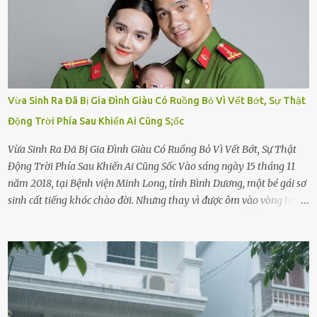
Vừa Sinh Ra Đã Bị Gia Đình Giàu Có Ruồng Bỏ Vì Vết Bớt, Sự Thật
Động Trời Phía Sau Khiến Ai Cũng S;ốc
Vừa Sinh Ra Đã Bị Gia Đình Giàu Có Ruồng Bỏ Vì Vết Bớt, Sự Thật
Động Trời Phía Sau Khiến Ai Cũng Sốc Vào sáng ngày 15 tháng 11
năm 2018, tại Bệnh viện Minh Long, tỉnh Bình Dương, một bé gái sơ
sinh cất tiếng khóc chào đời. Nhưng thay vì được ôm vào vòng tay
ấm áp của gia đình, bé lại đối diện với sự ruồng bỏ lạnh lùng. Đứa
trẻ – với một vết bớt đen trên má – bị gia đình ngoại hình hoàn
hảo, địa vị cao sang của ông Trần Quốc Tùng xem như điềm gở. Ông
Tùng, một doanh nhân quyền lực có tiếng ở Bình Dương, cùng vợ là
bà Đỗ Thị Nga, lập tức ra quyết định nhẫn tâm: bỏ lại đứa trẻ. Họ
viện cớ “không đủ khả năng nuôi dưỡng” và ký vào giấy từ chối