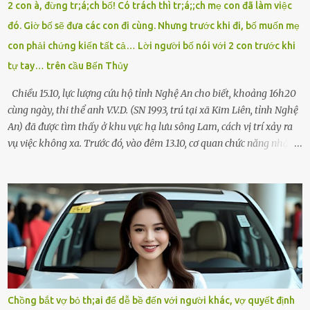
2 con à, đừng tr;á;ch bố! Có trách thì tr;á;;ch mẹ con đã làm việc
rút tờ giấy báo dự thi nhét túi áo, đeo ba lô và chạy . Chạy miết.
đó. Giờ bố sẽ đưa các con đi cùng. Nhưng trước khi đi, bố muốn mẹ
Chạy không ngừng. Qua ngã...
con phải chứng kiến tất cả… Lời người bố nói với 2 con trước khi
tự tay… trên cầu Bến Thủy
Chiều 15.10, lực lượng cứu hộ tỉnh Nghệ An cho biết, khoảng 16h20
cùng ngày, thi thể anh V.V.D. (SN 1993, trú tại xã Kim Liên, tỉnh Nghệ
An) đã được tìm thấy ở khu vực hạ lưu sông Lam, cách vị trí xảy ra
vụ việc không xa. Trước đó, vào đêm 13.10, cơ quan chức năng nhận
được tin báo có một người đàn ông điều khiển xe máy lên cầu Bến
Thủy – cây cầu bắc qua sông Lam nối hai tỉnh Nghệ An và Hà Tĩnh
– rồi để lại xe máy trên cầu, ôm theo 2 con gái nhỏ nhảy xuống
sông. Người thân và hàng xóm ngóng chờ thông tin tìm kiếm 3 bố
con mất tích trên sông Lam sau vụ nhảy cầu. Ảnh: Hải Dương Tại
hiện trường, người dân phát hiện một chiếc xe máy mang biển kiểm
soát Nghệ An cùng hai chiếc cặp học sinh. Ngay trong đêm, lực
lượng chức năng phối hợp cùng các đội cứu hộ tình nguyện triển
khai tìm kiếm. Danh tính các nạn nhân được xác định là anh V.V.D.
Chồng bắt vợ bỏ th;ai để dễ bề đến với người khác, vợ quyết định
và 2 con gái là cháu V.H.B. (SN 2020) và V.G.T. (SN 2021). Hai cháu là