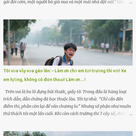
gái đói cơm, một người bà già nua và một mái nhà dột nát.” Gia
đình anh Trí sống ở một xã nhỏ thuộc huyện Hương Sơn, Hà Tĩnh.
Mẹ mất sớm khi đứa út mới lên ba, cha thì bỏ đi biệt xứ từ đó không
có tin tức. Mọi gánh nặng đổ dồn lên đôi vai gầy guộc của bà nội –
cụ Nguyễn Thị Đào – và cậu con trai cả là Trí, lúc đó mới chỉ 17 tuổi.
Trí là học sinh giỏi toàn huyện, học lớp 12 nhưng đã biết làm ruộng,
làm thuê, biết đi cày thuê từ 4h sáng rồi lại tất tả về đi học. Người
trong làng thương lắm, bảo: “Thằng Trí học giỏi mà hiền, sau này
nên ông này bà nọ đó!” Trí có ba cô em gái: Mai, Lan và Hương – ba
cái tên mẹ đặt lúc còn sống, mong tụi nhỏ sau này như hoa mai nở
Tôi vừa vẫy vừa gào lên: – Làm ơn chở em tới trường thi với! Xe
giữa mùa đông. Nhưng hoa có đẹp mấy cũng cần đất màu, mà nhà
em h/ỏng, không có điện thoại! Làm ơn…!
thì chỉ toàn đất sỏi đá và khốn khó. Năm đó, Trí đỗ Đại học Bách
Khoa Hà...
Trên vai là ba lô đựng bút thước, giấy tờ. Trong đầu là hàng loạt
trích dẫn, dẫn chứng đã học thuộc làu. Tôi tự nhủ: “Chỉ cần đến
điểm thi, phần còn lại để văn chương lo.” Nhưng số phận như muốn
thử thách tôi một lần cuối. Khi còn cách trường thi 7 cây số, chiếc xe
máy cà tàng của tôi đột nhiên chết máy giữa đường. Tôi luống
cuống đề lại, đạp liên tục, mở cốp, lay ổ điện… nhưng vô ích. Rồi tôi
sực nhớ – điện thoại đang sạc, sáng nay quên mang theo! Giữa con