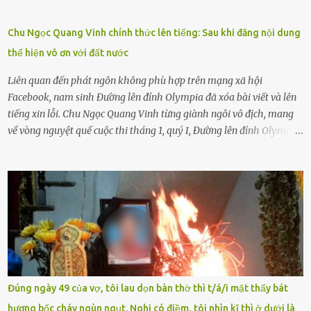
gặp nguy hiểm và cần được giúp đỡ nhưng không dám gọi cảnh sát
để được giúp đỡ thì có thể sẽ bỏ lỡ cơ hội và gặp nguy hiểm. Trẻ con
Chu Ngọc Quang Vinh chính thức lên tiếng: Sau khi đăng nội dung
có biết gì đâu Nhiều người cứ coi trẻ còn nhỏ nên dù có phạm sai
thể hiện vô ơn với đất nước
lầm, thì họ cũng không trách mắng. Nhưng nếu người lớn tuổi
không dạy con cẩn...
Liên quan đến phát ngôn không phù hợp trên mạng xã hội
Facebook, nam sinh Đường lên đỉnh Olympia đã xóa bài viết và lên
tiếng xin lỗi. Chu Ngọc Quang Vinh từng giành ngôi vô địch, mang
về vòng nguyệt quế cuộc thi tháng 1, quý I, Đường lên đỉnh Olympia.
Ảnh: Đơn vị cung cấp Trước đó, đêm ngày 1.9, trên mạng xã hội, một
tài khoản của học sinh mang tên Chu Vinh có bài viết có nội dung
chưa phù hợp, gây xôn xao, bức xúc trong dư luận. Ngay sau đó,
Trường THPT Chuyên Nguyễn Tất Thành báo cáo xác nhận tài
khoản Chu Vinh là của học sinh Chu Ngọc Quang Vinh, lớp 12 Anh
của nhà trường. Nam sinh này từng giành ngôi vô địch, mang về
vòng nguyệt quế cuộc thi tháng 1, quý I, Đường lên đỉnh Olympia
năm thứ 24. Quá trình giáo dục, học sinh Chu Ngọc Quang Vinh đã
nhận thức được nội dung bài viết của bản thân trên mạng xã hội
Đúng ngày 49 của vợ, tôi lau dọn bàn thờ thì t/á/i mặt thấy bát
ngày 1.9 là chưa phù hợp nên đã chủ động gỡ bài viết và đăng bài
hương bốc cháy ngùn ngụt. Nghi có điềm, tôi nhìn kĩ thì ở dưới là