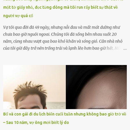
xin lỗi trên trang Facebook cá nhân. Chu Ngọc Quang Vinh làm việc
một tờ giấy nhỏ, đọc từng dòng mà tôi run rẩy biết sự thật về
với cơ quan chức năng. Ảnh: Đơn vị cung...
người vợ quá cố
Vợ tôi qua đời đã 49 ngày, nhưng nỗi đau và mất mát dường như
chưa bao giờ nguôi ngoai. Chúng tôi đã sống bên nhau suốt 20
năm, cùng nhau vượt qua bao khó khăn và sóng gió. Căn nhà nhỏ
của tôi giờ đây trở nên trống trải và lạnh lẽo hơn bao giờ hết. Mỗi
góc trong nhà đều gợi nhớ về hình bóng của cô ấy – người phụ nữ
mà tôi đã yêu thương và chia sẻ cả cuộc đời. Ngày vợ mất, tôi như
rơi vào khoảng trống vô tận, chẳng còn muốn làm gì ngoài việc
ngồi lặng lẽ nhớ về cô ấy. Nhưng cuộc sống không cho phép tôi mãi
chìm đắm trong đau khổ. Họ hàng, bạn bè và những người thân
thiết đã đến bên, giúp tôi tổ chức tang lễ chu toàn. Và hôm nay là
ngày giỗ đầu tiên của vợ, 49 ngày sau khi cô ấy rời xa tôi mãi
mãi.Buổi sáng hôm đó, sau khi cúng cơm xong, tôi quyết định lên
sắp xếp lại bàn thờ vợ. Mọi thứ vẫn như mọi ngày, nhưng có điều gì
Bố và con gái đi du lịch biển cuối tuần nhưng không bao giờ trở về
đó kỳ lạ mà tôi không thể giải thích được. Trong khoảnh khắc tôi
– Sau 10 năm, vợ ông mới biết lý do
cúi xuống lau chùi bát hương, một luồng gió lạ thoáng qua, khiến