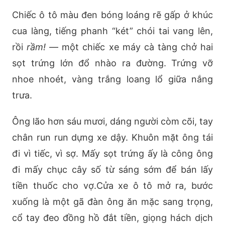
Chiếc ô tô màu đen bóng loáng rẽ gấp ở khúc
cua làng, tiếng phanh “két” chói tai vang lên,
rồi
rầm!
— một chiếc xe máy cà tàng chở hai
sọt trứng lớn đổ nhào ra đường. Trứng vỡ
nhoe nhoét, vàng trắng loang lổ giữa nắng
trưa.
Ông lão hơn sáu mươi, dáng người còm cõi, tay
chân run run dựng xe dậy. Khuôn mặt ông tái
đi vì tiếc, vì sợ. Mấy sọt trứng ấy là công ông
đi mấy chục cây số từ sáng sớm để bán lấy
tiền thuốc cho vợ.Cửa xe ô tô mở ra, bước
xuống là một gã đàn ông ăn mặc sang trọng,
cổ tay đeo đồng hồ đắt tiền, giọng hách dịch