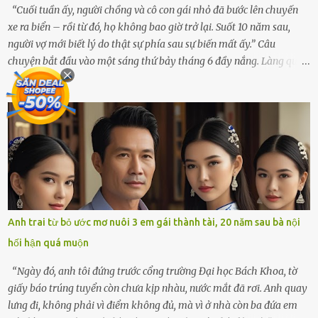
tôi giật mình. Và rồi, một chuyện kinh...
“Cuối tuần ấy, người chồng và cô con gái nhỏ đã bước lên chuyến
xe ra biển – rồi từ đó, họ không bao giờ trở lại. Suốt 10 năm sau,
người vợ mới biết lý do thật sự phía sau sự biến mất ấy.” Câu
chuyện bắt đầu vào một sáng thứ bảy tháng 6 đầy nắng. Làng quê
ven sông rộn ràng với tiếng gà gáy, tiếng trẻ con gọi nhau ra đồng
bắt cào cào. Ngôi nhà nhỏ của ông Minh và bà Hạnh cũng rộn ràng
không kém. Ông Minh, vốn là một người đàn ông điềm đạm, ít nói,
hôm ấy lại đặc biệt vui vẻ. Ông chuẩn bị hành lý cho chuyến đi biển
cùng cô con gái 8 tuổi tên Thảo. “Em ở nhà nghỉ ngơi nhé, anh đưa
con đi biển hai ngày, để nó được ngắm sóng, nghịch cát. Về chắc nó
sẽ kể cho em nghe cả tuần không hết chuyện.” – Ông Minh cười
hiền, vuốt tóc vợ. Bà Hạnh nhìn chồng và con gái ríu rít chuẩn bị mà
lòng cũng rộn ràng. Bà vốn ít có dịp đi xa vì còn bận buôn bán ở chợ,
Anh trai từ bỏ ước mơ nuôi 3 em gái thành tài, 20 năm sau bà nội
nên lần này cũng đành ở nhà. Thảo ôm chầm lấy mẹ trước khi đi:
hối hận quá muộn
“Con sẽ nhặt thật nhiều vỏ sò cho mẹ nhé!” Chiếc xe khách lăn
bánh rời khỏi bến...
“Ngày đó, anh tôi đứng trước cổng trường Đại học Bách Khoa, tờ
giấy báo trúng tuyển còn chưa kịp nhàu, nước mắt đã rơi. Anh quay
lưng đi, không phải vì điểm không đủ, mà vì ở nhà còn ba đứa em