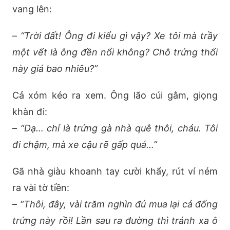
vang lên:
–
“Trời đất! Ông đi kiểu gì vậy? Xe tôi mà trầy
một vết là ông đền nổi không? Chỗ trứng thối
này giá bao nhiêu?”
Cả xóm kéo ra xem. Ông lão cúi gằm, giọng
khàn đi:
–
“Dạ… chỉ là trứng gà nhà quê thôi, cháu. Tôi
đi chậm, mà xe cậu rẽ gấp quá…”
Gã nhà giàu khoanh tay cười khẩy, rút ví ném
ra vài tờ tiền:
–
“Thôi, đây, vài trăm nghìn đủ mua lại cả đống
trứng này rồi! Lần sau ra đường thì tránh xa ô