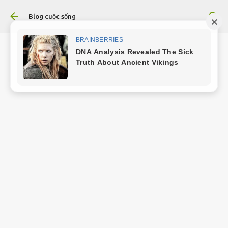
Chuyển đến nội dung chính
Blog cuộc sống