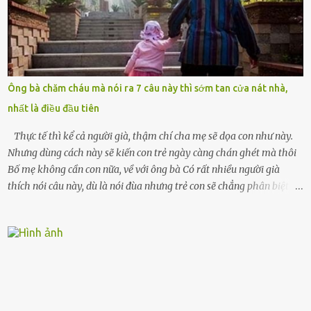
Tiếng cánh cửa đóng lại, vang lên như một bản án lạnh lùng. Tôi
đứng chết lặng giữa cơn mưa, không biết đi đâu, về đâu. Bố mẹ tôi
mất sớm. Tôi chẳng có anh chị em. Họ hàng cũng thưa thớt, chẳng
ai thân thiết đến mức có thể mở lòng cho tôi tá túc. Bạn bè? Ai cũng
bận rộn với gia đình riêng của họ. Tôi đã từng đặt cược cả thanh
Ông bà chăm cháu mà nói ra 7 câu này thì sớm tan cửa nát nhà,
xuân vào người chồng ấy – và giờ, tôi chỉ còn lại chính mình. Tôi lên
nhất là điều đầu tiên
chiếc xe buýt cuối ngày, trốn chạy khỏi thành phố và nỗi đau. Tôi v...
Thực tế thì kể cả người già, thậm chí cha mẹ sẽ dọa con như này.
Nhưng dùng cách này sẽ kiến con trẻ ngày càng chán ghét mà thôi
Bố mẹ không cần con nữa, về với ông bà Có rất nhiều người già
thích nói câu này, dù là nói đùa nhưng trẻ con sẽ chẳng phân biệt
được nên chúng sẽ cực kỳ buồn. Đôi khi con cái phải rời xa cha mẹ,
sống với người già, lúc này con rất buồn. Thế nên người lớn hãy
khuyên nhủ con thật cẩn thận. Nếu cháu không nghe lời, cảnh sát
sẽ bắt Thực tế thì kể cả người già, thậm chí cha mẹ sẽ dọa con như
này. Nhưng dùng cách này sẽ kiến con trẻ ngày càng chán ghét mà
thôi. Đôi khi con cái phải rời xa cha mẹ, sống với người già, lúc này
con rất buồn. (ảnh minh họa) Nếu một ngày nào đó một đứa trẻ