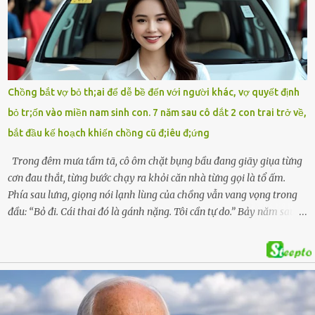
con mất tích trên sông Lam sau vụ nhảy cầu. Ảnh: Hải Dương Tại
hiện trường, người dân phát hiện một chiếc xe máy mang biển kiểm
soát Nghệ An cùng hai chiếc cặp học sinh. Ngay trong đêm, lực
lượng chức năng phối hợp cùng các đội cứu hộ tình nguyện triển
khai tìm kiếm. Danh tính các nạn nhân được xác định là anh V.V.D.
Chồng bắt vợ bỏ th;ai để dễ bề đến với người khác, vợ quyết định
và 2 con gái là cháu V.H.B. (SN 2020) và V.G.T. (SN 2021). Hai cháu là
bỏ tr;ốn vào miền nam sinh con. 7 năm sau cô dắt 2 con trai trở về,
con của anh D. và chị B.T.Y. (SN 1999). Lực lượng cứu hộ đã tiến hành
bắt đầu kế hoạch khiến chồng cũ đ;iêu đ;ứng
bàn giao t...
Trong đêm mưa tầm tã, cô ôm chặt bụng bầu đang giãy giụa từng
cơn đau thắt, từng bước chạy ra khỏi căn nhà từng gọi là tổ ấm.
Phía sau lưng, giọng nói lạnh lùng của chồng vẫn vang vọng trong
đầu: “Bỏ đi. Cái thai đó là gánh nặng. Tôi cần tự do.” Bảy năm sau,
cô quay trở về, không chỉ với một đứa con trai – mà là hai, và một
kế hoạch được chuẩn bị kỹ lưỡng để người đàn ông phản bội ấy
phải trả giá … Hà Nội, mùa thu năm 2018, cái lạnh len lỏi qua từng
khe cửa gỗ cũ kỹ. Trong một căn biệt thự sang trọng ở phố Tây Hồ,
Ngọc Anh ngồi lặng lẽ trên ghế sofa, tay đặt lên bụng – nơi hai sinh
linh bé bỏng đang lớn dần từng ngày. Cô chưa bao giờ nghĩ mình sẽ