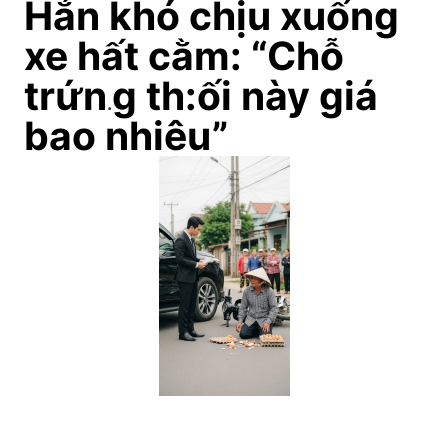
Hắn khó chịu xuống
xe hất cằm: “Chỗ
trứn
g th:ối này giá
.
bao nhiêu”