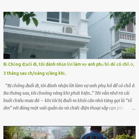
ấm áp của gia đình, bé lại đối diện với sự ruồng bỏ lạnh lùng. Đứa
trẻ – với một vết bớt đen trên má – bị gia đình ngoại hình hoàn
hảo, địa vị cao sang của ông Trần Quốc Tùng xem như điềm gở. Ông
Tùng, một doanh nhân quyền lực có tiếng ở Bình Dương, cùng vợ là
bà Đỗ Thị Nga, lập tức ra quyết định nhẫn tâm: bỏ lại đứa trẻ. Họ
viện cớ “không đủ khả năng nuôi dưỡng” và ký vào giấy từ chối
quyền giám hộ, yêu cầu bệnh viện xử lý bé như một trường hợp bị
bỏ rơi. Trong khi ấy, con gái ruột của họ – Trần Lệ Mi – vẫn đang
mê man sau sinh, hoàn toàn không hay biết chuyện gì xảy ra.
Bị Chồng đ;uổi đi, tôi đành nhận lời làm vợ anh phụ hồ để có chỗ ở,
Thiếu úy Nguyễn Thị Mai, một nữ cảnh sát công tác tại địa phương,
3 tháng sau ch/oáng v/áng khi..
tình cờ chứng kiến giây phút bé bị đưa đi trong lặng lẽ. Nét mặt đỏ
hỏn, bàn tay bé xíu co quắp, ...
“Bị chồng đuổi đi, tôi đành nhận lời làm vợ anh phụ hồ để có chỗ ở.
Ba tháng sau, tôi choáng váng khi phát hiện…” Tôi vẫn nhớ rõ cái
buổi chiều mưa đó – khi tôi bị đuổi ra khỏi căn nhà từng gọi là “tổ
ấm” với đúng một vali quần áo và chiếc điện thoại sắp cạn pin.
Chồng tôi – người từng thề thốt “một đời yêu em” – đã không chút
thương xót ném tôi ra đường sau khi tôi bị sảy thai lần thứ hai. “Tôi
cưới cô để có con. Không phải để nuôi một cái thân bất tài chỉ biết
khóc lóc,” anh ta gằn giọng, đẩy mạnh cánh cửa trước mặt tôi.