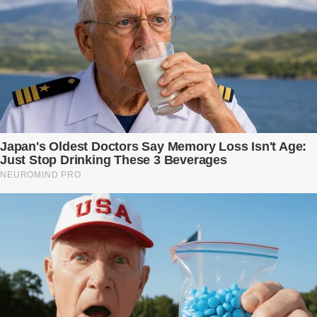
phải sống trong sợ hãi khi mang thai, đặc biệt là sợ… chính chồng
mình. Trí – người chồng mà cô từng yêu đến mù quáng, đã không
còn là người đàn ông của ngày đầu. Thành đạt, quyền lực, nhưng
cũng dối trá và lạnh lùng. Gần đây, anh hay về muộn, thậm chí có
đêm không về. Và rồi, trong một bữa cơm tối vắng lặng, Trí ném
xuống bàn ly n...