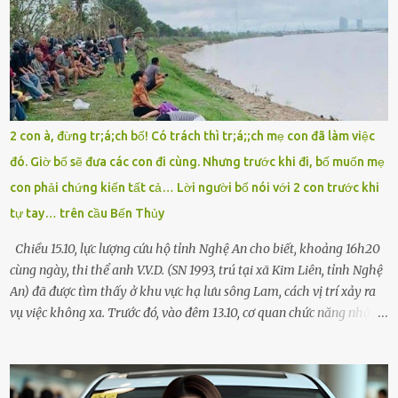
đường thưa thớt người qua lại, tôi hoảng loạn vẫy tay xin đi nhờ. –
Chú ơi, cháu đi thi, xe hỏng rồi! Làm ơn cho cháu đi nhờ với! – Cô ơi,
giúp cháu với, cháu không có điện thoại… Người thì lắc đầu. Người
thì tăng ga tránh xa như né một kẻ lừa đảo. Tôi gào lên giữa đường
như một kẻ mất trí. Vô ích. 6h10. Còn hơn 30 phút nữa. Trong đầu
tôi chỉ có một lựa chọn duy nhất: chạy. Tôi quăng xe vào vệ đường,
2 con à, đừng tr;á;ch bố! Có trách thì tr;á;;ch mẹ con đã làm việc
rút tờ giấy báo dự thi nhét túi áo, đeo ba lô và chạy . Chạy miết.
đó. Giờ bố sẽ đưa các con đi cùng. Nhưng trước khi đi, bố muốn mẹ
Chạy không ngừng. Qua ngã...
con phải chứng kiến tất cả… Lời người bố nói với 2 con trước khi
tự tay… trên cầu Bến Thủy
Chiều 15.10, lực lượng cứu hộ tỉnh Nghệ An cho biết, khoảng 16h20
cùng ngày, thi thể anh V.V.D. (SN 1993, trú tại xã Kim Liên, tỉnh Nghệ
An) đã được tìm thấy ở khu vực hạ lưu sông Lam, cách vị trí xảy ra
vụ việc không xa. Trước đó, vào đêm 13.10, cơ quan chức năng nhận
được tin báo có một người đàn ông điều khiển xe máy lên cầu Bến
Thủy – cây cầu bắc qua sông Lam nối hai tỉnh Nghệ An và Hà Tĩnh
– rồi để lại xe máy trên cầu, ôm theo 2 con gái nhỏ nhảy xuống
sông. Người thân và hàng xóm ngóng chờ thông tin tìm kiếm 3 bố