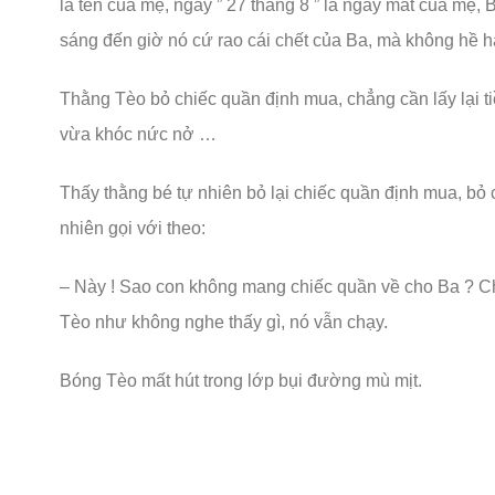
là tên của mẹ, ngày ” 27 tháng 8 ” là ngày mất của mẹ, 
sáng đến giờ nó cứ rao cái chết của Ba, mà không hề ha
Thằng Tèo bỏ chiếc quần định mua, chẳng cần lấy lại t
vừa khóc nức nở …
Thấy thằng bé tự nhiên bỏ lại chiếc quần định mua, bỏ 
nhiên gọi với theo:
– Này ! Sao con không mang chiếc quần về cho Ba ? Ch
Tèo như không nghe thấy gì, nó vẫn chạy.
Bóng Tèo mất hút trong lớp bụi đường mù mịt.