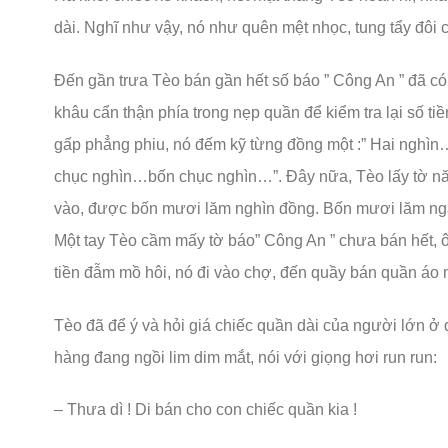
dài. Nghĩ như vậy, nó như quên mệt nhọc, tung tẩy đôi 
Đến gần trưa Tèo bán gần hết số báo ” Công An ” đã có.
khâu cẩn thận phía trong nẹp quần để kiểm tra lại số t
gấp phẳng phiu, nó đếm kỹ từng đồng một :” Hai ng
chục nghìn…bốn chục nghìn…”. Đây nữa, Tèo lấy tờ nă
vào, được bốn mươi lăm nghìn đồng. Bốn mươi lăm ngà
Một tay Tèo cầm mấy tờ báo” Công An ” chưa bán hết,
tiền đẫm mồ hôi, nó đi vào chợ, đến quầy bán quần áo 
Tèo đã để ý và hỏi giá chiếc quần dài của người lớn ở
hàng đang ngồi lim dim mắt, nói với giọng hơi run run:
– Thưa dì ! Di bán cho con chiếc quần kia !