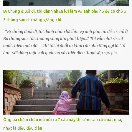
bỏ rơi. Trong khi ấy, con gái ruột của họ – Trần Lệ Mi – vẫn đang
mê man sau sinh, hoàn toàn không hay biết chuyện gì xảy ra.
Bị Chồng đ;uổi đi, tôi đành nhận lời làm vợ anh phụ hồ để có chỗ ở,
Thiếu úy Nguyễn Thị Mai, một nữ cảnh sát công tác tại địa phương,
3 tháng sau ch/oáng v/áng khi..
tình cờ chứng kiến giây phút bé bị đưa đi trong lặng lẽ. Nét mặt đỏ
hỏn, bàn tay bé xíu co quắp, ...
“Bị chồng đuổi đi, tôi đành nhận lời làm vợ anh phụ hồ để có chỗ ở.
Ba tháng sau, tôi choáng váng khi phát hiện…” Tôi vẫn nhớ rõ cái
buổi chiều mưa đó – khi tôi bị đuổi ra khỏi căn nhà từng gọi là “tổ
ấm” với đúng một vali quần áo và chiếc điện thoại sắp cạn pin.
Chồng tôi – người từng thề thốt “một đời yêu em” – đã không chút
thương xót ném tôi ra đường sau khi tôi bị sảy thai lần thứ hai. “Tôi
cưới cô để có con. Không phải để nuôi một cái thân bất tài chỉ biết
khóc lóc,” anh ta gằn giọng, đẩy mạnh cánh cửa trước mặt tôi.
Tiếng cánh cửa đóng lại, vang lên như một bản án lạnh lùng. Tôi
đứng chết lặng giữa cơn mưa, không biết đi đâu, về đâu. Bố mẹ tôi
mất sớm. Tôi chẳng có anh chị em. Họ hàng cũng thưa thớt, chẳng
ai thân thiết đến mức có thể mở lòng cho tôi tá túc. Bạn bè? Ai cũng
bận rộn với gia đình riêng của họ. Tôi đã từng đặt cược cả thanh
Ông bà chăm cháu mà nói ra 7 câu này thì sớm tan cửa nát nhà,
xuân vào người chồng ấy – và giờ, tôi chỉ còn lại chính mình. Tôi lên
nhất là điều đầu tiên
chiếc xe buýt cuối ngày, trốn chạy khỏi thành phố và nỗi đau. Tôi v...