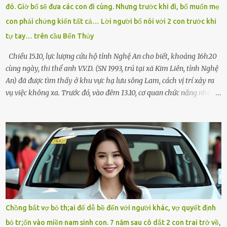
đó. Giờ bố sẽ đưa các con đi cùng. Nhưng trước khi đi, bố muốn mẹ
Chạy không ngừng. Qua ngã...
con phải chứng kiến tất cả… Lời người bố nói với 2 con trước khi
tự tay… trên cầu Bến Thủy
Chiều 15.10, lực lượng cứu hộ tỉnh Nghệ An cho biết, khoảng 16h20
cùng ngày, thi thể anh V.V.D. (SN 1993, trú tại xã Kim Liên, tỉnh Nghệ
An) đã được tìm thấy ở khu vực hạ lưu sông Lam, cách vị trí xảy ra
vụ việc không xa. Trước đó, vào đêm 13.10, cơ quan chức năng nhận
được tin báo có một người đàn ông điều khiển xe máy lên cầu Bến
Thủy – cây cầu bắc qua sông Lam nối hai tỉnh Nghệ An và Hà Tĩnh
– rồi để lại xe máy trên cầu, ôm theo 2 con gái nhỏ nhảy xuống
sông. Người thân và hàng xóm ngóng chờ thông tin tìm kiếm 3 bố
con mất tích trên sông Lam sau vụ nhảy cầu. Ảnh: Hải Dương Tại
hiện trường, người dân phát hiện một chiếc xe máy mang biển kiểm
soát Nghệ An cùng hai chiếc cặp học sinh. Ngay trong đêm, lực
lượng chức năng phối hợp cùng các đội cứu hộ tình nguyện triển
khai tìm kiếm. Danh tính các nạn nhân được xác định là anh V.V.D.
Chồng bắt vợ bỏ th;ai để dễ bề đến với người khác, vợ quyết định
và 2 con gái là cháu V.H.B. (SN 2020) và V.G.T. (SN 2021). Hai cháu là
bỏ tr;ốn vào miền nam sinh con. 7 năm sau cô dắt 2 con trai trở về,
con của anh D. và chị B.T.Y. (SN 1999). Lực lượng cứu hộ đã tiến hành