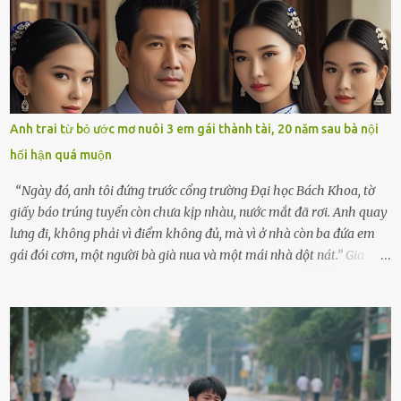
hôm ấy lại đặc biệt vui vẻ. Ông chuẩn bị hành lý cho chuyến đi biển
cùng cô con gái 8 tuổi tên Thảo. “Em ở nhà nghỉ ngơi nhé, anh đưa
con đi biển hai ngày, để nó được ngắm sóng, nghịch cát. Về chắc nó
sẽ kể cho em nghe cả tuần không hết chuyện.” – Ông Minh cười
hiền, vuốt tóc vợ. Bà Hạnh nhìn chồng và con gái ríu rít chuẩn bị mà
lòng cũng rộn ràng. Bà vốn ít có dịp đi xa vì còn bận buôn bán ở chợ,
Anh trai từ bỏ ước mơ nuôi 3 em gái thành tài, 20 năm sau bà nội
nên lần này cũng đành ở nhà. Thảo ôm chầm lấy mẹ trước khi đi:
hối hận quá muộn
“Con sẽ nhặt thật nhiều vỏ sò cho mẹ nhé!” Chiếc xe khách lăn
bánh rời khỏi bến...
“Ngày đó, anh tôi đứng trước cổng trường Đại học Bách Khoa, tờ
giấy báo trúng tuyển còn chưa kịp nhàu, nước mắt đã rơi. Anh quay
lưng đi, không phải vì điểm không đủ, mà vì ở nhà còn ba đứa em
gái đói cơm, một người bà già nua và một mái nhà dột nát.” Gia
đình anh Trí sống ở một xã nhỏ thuộc huyện Hương Sơn, Hà Tĩnh.
Mẹ mất sớm khi đứa út mới lên ba, cha thì bỏ đi biệt xứ từ đó không
có tin tức. Mọi gánh nặng đổ dồn lên đôi vai gầy guộc của bà nội –
cụ Nguyễn Thị Đào – và cậu con trai cả là Trí, lúc đó mới chỉ 17 tuổi.
Trí là học sinh giỏi toàn huyện, học lớp 12 nhưng đã biết làm ruộng,
làm thuê, biết đi cày thuê từ 4h sáng rồi lại tất tả về đi học. Người