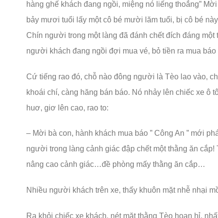
hàng ghế khách đang ngồi, miệng nó liếng thoắng” Mời 
bảy mươi tuổi lấy một cô bé mười lăm tuổi, bị cô bé này
Chín người trong một làng đã đánh chết đích đáng một 
người khách đang ngồi đợi mua vé, bỏ tiền ra mua báo 
Cứ tiếng rao đó, chỗ nào đông người là Tèo lao vào, c
khoái chí, càng hăng bán báo. Nó nhảy lên chiếc xe ô t
huơ, giơ lên cao, rao to:
– Mời bà con, hành khách mua báo ” Công An ” mới phát
người trong làng cảnh giác đập chết một thằng ăn cắp
nâng cao cảnh giác…đề phòng mấy thằng ăn cắp…
Nhiều người khách trên xe, thấy khuôn mặt nhễ nhại m
Ra khỏi chiếc xe khách, nét mặt thằng Tèo hoan hỉ, n