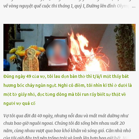
về vòng nguyệt quế cuộc thi tháng 1, quý I, Đường lên đỉnh Olympia.
Ảnh: Đơn vị cung cấp Trước đó, đêm ngày 1.9, trên mạng xã hội, một
tài khoản của học sinh mang tên Chu Vinh có bài viết có nội dung
chưa phù hợp, gây xôn xao, bức xúc trong dư luận. Ngay sau đó,
Trường THPT Chuyên Nguyễn Tất Thành báo cáo xác nhận tài
khoản Chu Vinh là của học sinh Chu Ngọc Quang Vinh, lớp 12 Anh
của nhà trường. Nam sinh này từng giành ngôi vô địch, mang về
vòng nguyệt quế cuộc thi tháng 1, quý I, Đường lên đỉnh Olympia
năm thứ 24. Quá trình giáo dục, học sinh Chu Ngọc Quang Vinh đã
nhận thức được nội dung bài viết của bản thân trên mạng xã hội
Đúng ngày 49 của vợ, tôi lau dọn bàn thờ thì t/á/i mặt thấy bát
ngày 1.9 là chưa phù hợp nên đã chủ động gỡ bài viết và đăng bài
hương bốc cháy ngùn ngụt. Nghi có điềm, tôi nhìn kĩ thì ở dưới là
xin lỗi trên trang Facebook cá nhân. Chu Ngọc Quang Vinh làm việc
một tờ giấy nhỏ, đọc từng dòng mà tôi run rẩy biết sự thật về
với cơ quan chức năng. Ảnh: Đơn vị cung...
người vợ quá cố
Vợ tôi qua đời đã 49 ngày, nhưng nỗi đau và mất mát dường như
chưa bao giờ nguôi ngoai. Chúng tôi đã sống bên nhau suốt 20
năm, cùng nhau vượt qua bao khó khăn và sóng gió. Căn nhà nhỏ
của tôi giờ đây trở nên trống trải và lạnh lẽo hơn bao giờ hết. Mỗi