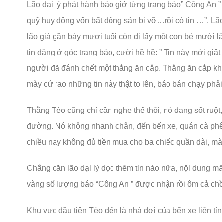
Lão đại lý phát hành báo giở từng trang báo” Công An ”
quỹ huy động vốn bất động sản bị vỡ…rồi có tin …”. Lão 
lão già gần bảy mươi tuổi còn đi lấy một con bé mười lă
tin đăng ở góc trang báo, cười hề hề: ” Tin này mới gi
người đã đánh chết một thằng ăn cắp. Thằng ăn cắp kh
mày cứ rao những tin này thật to lên, báo bán chạy phải 
Thằng Tèo cũng chỉ cần nghe thế thôi, nó đang sốt ruột, 
đường. Nó không nhanh chân, đến bến xe, quán cà phê
chiều nay không đủ tiền mua cho ba chiếc quần dài, mà
Chẳng cần lão đại lý đọc thêm tin nào nữa, nội dung mấ
vàng số lượng báo “Công An ” được nhận rồi ôm cả chồ
Khu vực đầu tiên Tèo đến là nhà đợi của bến xe liên tỉ