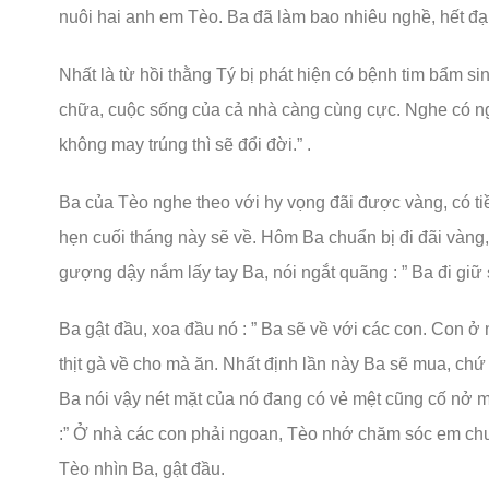
nuôi hai anh em Tèo. Ba đã làm bao nhiêu nghề, hết đạ
Nhất là từ hồi thằng Tý bị phát hiện có bệnh tim bẩm s
chữa, cuộc sống của cả nhà càng cùng cực. Nghe có ng
không may trúng thì sẽ đổi đời.” .
Ba của Tèo nghe theo với hy vọng đãi được vàng, có ti
hẹn cuối tháng này sẽ về. Hôm Ba chuẩn bị đi đãi vàng
gượng dậy nắm lấy tay Ba, nói ngắt quãng : ” Ba đi gi
Ba gật đầu, xoa đầu nó : ” Ba sẽ về với các con. Con 
thịt gà về cho mà ăn. Nhất định lần này Ba sẽ mua, ch
Ba nói vậy nét mặt của nó đang có vẻ mệt cũng cố nở m
:” Ở nhà các con phải ngoan, Tèo nhớ chăm sóc em chu 
Tèo nhìn Ba, gật đầu.