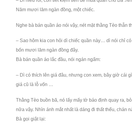
– Dì hiểu rồi, con tiết kiệm tiền để mua quần cho Ba .N
Năm mươi lăm ngàn đồng, một chiếc.
Nghe bà bán quần áo nói vậy, nét mặt thằng Tèo thẫn th
– Sao hôm kia con hỏi dì chiếc quần này… dì nói chỉ c
bốn mươi lăm ngàn đồng đây.
Bà bán quần áo lắc đầu, nói ngán ngẩm:
– Dì có thích lên giá đâu, nhưng con xem, bây giờ cái gì
giá cũ là lỗ vốn …
Thằng Tèo buồn bã, nó lấy mấy tờ báo định quay ra, b
nữa vậy. Nhìn ánh mắt nhất là dáng đi thất thểu, chán 
Bà gọi giật lại: