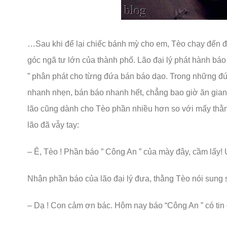
…Sau khi để lại chiếc bánh mỳ cho em, Tèo chạy đến đ
góc ngã tư lớn của thành phố. Lão đại lý phát hành bá
” phân phát cho từng đứa bán báo dạo. Trong những đứa
nhanh nhẹn, bán báo nhanh hết, chẳng bao giờ ăn gian
lão cũng dành cho Tèo phần nhiều hơn so với mấy thằ
lão đã vẫy tay:
– Ê, Tèo ! Phần báo ” Công An ” của mày đây, cầm lấy!
Nhận phần báo của lão đại lý đưa, thằng Tèo nói sung
– Dạ ! Con cảm ơn bác. Hôm nay báo “Công An ” có tin g