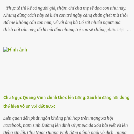
Thực tế thì kể cả người già, thậm chí cha mẹ sẽ dọa con như này.
Nhưng dùng cách này sẽ kiến con trẻ ngày càng chán ghét mà thôi
Bố mẹ không cần con nữa, về với ông bà Có rất nhiều người già
thích nói câu này, dù là nói đùa nhưng trẻ con sẽ chẳng phân biệt
được nên chúng sẽ cực kỳ buồn. Đôi khi con cái phải rời xa cha mẹ,
sống với người già, lúc này con rất buồn. Thế nên người lớn hãy
khuyên nhủ con thật cẩn thận. Nếu cháu không nghe lời, cảnh sát
sẽ bắt Thực tế thì kể cả người già, thậm chí cha mẹ sẽ dọa con như
này. Nhưng dùng cách này sẽ kiến con trẻ ngày càng chán ghét mà
thôi. Đôi khi con cái phải rời xa cha mẹ, sống với người già, lúc này
con rất buồn. (ảnh minh họa) Nếu một ngày nào đó một đứa trẻ
gặp nguy hiểm và cần được giúp đỡ nhưng không dám gọi cảnh sát
để được giúp đỡ thì có thể sẽ bỏ lỡ cơ hội và gặp nguy hiểm. Trẻ con
Chu Ngọc Quang Vinh chính thức lên tiếng: Sau khi đăng nội dung
có biết gì đâu Nhiều người cứ coi trẻ còn nhỏ nên dù có phạm sai
thể hiện vô ơn với đất nước
lầm, thì họ cũng không trách mắng. Nhưng nếu người lớn tuổi
không dạy con cẩn...
Liên quan đến phát ngôn không phù hợp trên mạng xã hội
Facebook, nam sinh Đường lên đỉnh Olympia đã xóa bài viết và lên
tiếng xin lỗi. Chu Ngọc Quang Vinh từng giành ngôi vô địch, mang