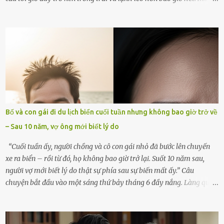
góc trong nhà đều gợi nhớ về hình bóng của cô ấy – người phụ nữ
mà tôi đã yêu thương và chia sẻ cả cuộc đời. Ngày vợ mất, tôi như
rơi vào khoảng trống vô tận, chẳng còn muốn làm gì ngoài việc
ngồi lặng lẽ nhớ về cô ấy. Nhưng cuộc sống không cho phép tôi mãi
chìm đắm trong đau khổ. Họ hàng, bạn bè và những người thân
thiết đã đến bên, giúp tôi tổ chức tang lễ chu toàn. Và hôm nay là
ngày giỗ đầu tiên của vợ, 49 ngày sau khi cô ấy rời xa tôi mãi
mãi.Buổi sáng hôm đó, sau khi cúng cơm xong, tôi quyết định lên
sắp xếp lại bàn thờ vợ. Mọi thứ vẫn như mọi ngày, nhưng có điều gì
Bố và con gái đi du lịch biển cuối tuần nhưng không bao giờ trở về
đó kỳ lạ mà tôi không thể giải thích được. Trong khoảnh khắc tôi
– Sau 10 năm, vợ ông mới biết lý do
cúi xuống lau chùi bát hương, một luồng gió lạ thoáng qua, khiến
tôi giật mình. Và rồi, một chuyện kinh...
“Cuối tuần ấy, người chồng và cô con gái nhỏ đã bước lên chuyến
xe ra biển – rồi từ đó, họ không bao giờ trở lại. Suốt 10 năm sau,
người vợ mới biết lý do thật sự phía sau sự biến mất ấy.” Câu
chuyện bắt đầu vào một sáng thứ bảy tháng 6 đầy nắng. Làng quê
ven sông rộn ràng với tiếng gà gáy, tiếng trẻ con gọi nhau ra đồng
bắt cào cào. Ngôi nhà nhỏ của ông Minh và bà Hạnh cũng rộn ràng
không kém. Ông Minh, vốn là một người đàn ông điềm đạm, ít nói,