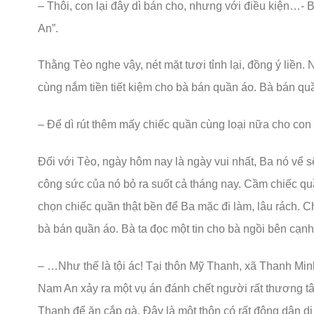
– Thôi, con lại đây dì bán cho, nhưng với điều kiện…- 
An”.
Thằng Tèo nghe vậy, nét mặt tươi tỉnh lại, đồng ý liền. 
cùng nắm tiền tiết kiệm cho bà bán quần áo. Bà bán quầ
– Để dì rút thêm mấy chiếc quần cùng loại nữa cho co
Đối với Tèo, ngày hôm nay là ngày vui nhất, Ba nó vể 
công sức của nó bỏ ra suốt cả tháng nay. Cầm chiếc quầ
chọn chiếc quần thật bền để Ba mặc đi làm, lâu rách.
bà bán quần áo. Bà ta đọc một tin cho bà ngồi bên cạn
– …Như thế là tội ác! Tại thôn Mỹ Thanh, xã Thanh Min
Nam An xảy ra một vụ án đánh chết người rất thương t
Thanh để ăn cắp gà. Đây là một thôn có rất đông dân di