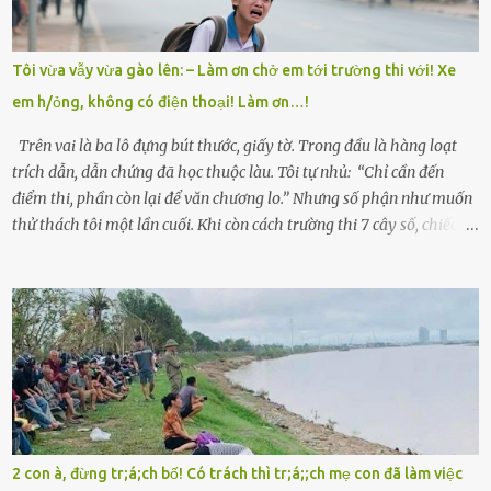
trong làng thương lắm, bảo: “Thằng Trí học giỏi mà hiền, sau này
nên ông này bà nọ đó!” Trí có ba cô em gái: Mai, Lan và Hương – ba
cái tên mẹ đặt lúc còn sống, mong tụi nhỏ sau này như hoa mai nở
Tôi vừa vẫy vừa gào lên: – Làm ơn chở em tới trường thi với! Xe
giữa mùa đông. Nhưng hoa có đẹp mấy cũng cần đất màu, mà nhà
em h/ỏng, không có điện thoại! Làm ơn…!
thì chỉ toàn đất sỏi đá và khốn khó. Năm đó, Trí đỗ Đại học Bách
Khoa Hà...
Trên vai là ba lô đựng bút thước, giấy tờ. Trong đầu là hàng loạt
trích dẫn, dẫn chứng đã học thuộc làu. Tôi tự nhủ: “Chỉ cần đến
điểm thi, phần còn lại để văn chương lo.” Nhưng số phận như muốn
thử thách tôi một lần cuối. Khi còn cách trường thi 7 cây số, chiếc xe
máy cà tàng của tôi đột nhiên chết máy giữa đường. Tôi luống
cuống đề lại, đạp liên tục, mở cốp, lay ổ điện… nhưng vô ích. Rồi tôi
sực nhớ – điện thoại đang sạc, sáng nay quên mang theo! Giữa con
đường thưa thớt người qua lại, tôi hoảng loạn vẫy tay xin đi nhờ. –
Chú ơi, cháu đi thi, xe hỏng rồi! Làm ơn cho cháu đi nhờ với! – Cô ơi,
giúp cháu với, cháu không có điện thoại… Người thì lắc đầu. Người
thì tăng ga tránh xa như né một kẻ lừa đảo. Tôi gào lên giữa đường
như một kẻ mất trí. Vô ích. 6h10. Còn hơn 30 phút nữa. Trong đầu
tôi chỉ có một lựa chọn duy nhất: chạy. Tôi quăng xe vào vệ đường,
2 con à, đừng tr;á;ch bố! Có trách thì tr;á;;ch mẹ con đã làm việc
rút tờ giấy báo dự thi nhét túi áo, đeo ba lô và chạy . Chạy miết.