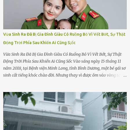
Vừa Sinh Ra Đã Bị Gia Đình Giàu Có Ruồng Bỏ Vì Vết Bớt, Sự Thật
Động Trời Phía Sau Khiến Ai Cũng S;ốc
Vừa Sinh Ra Đã Bị Gia Đình Giàu Có Ruồng Bỏ Vì Vết Bớt, Sự Thật
Động Trời Phía Sau Khiến Ai Cũng Sốc Vào sáng ngày 15 tháng 11
năm 2018, tại Bệnh viện Minh Long, tỉnh Bình Dương, một bé gái sơ
sinh cất tiếng khóc chào đời. Nhưng thay vì được ôm vào vòng tay
ấm áp của gia đình, bé lại đối diện với sự ruồng bỏ lạnh lùng. Đứa
trẻ – với một vết bớt đen trên má – bị gia đình ngoại hình hoàn
hảo, địa vị cao sang của ông Trần Quốc Tùng xem như điềm gở. Ông
Tùng, một doanh nhân quyền lực có tiếng ở Bình Dương, cùng vợ là
bà Đỗ Thị Nga, lập tức ra quyết định nhẫn tâm: bỏ lại đứa trẻ. Họ
viện cớ “không đủ khả năng nuôi dưỡng” và ký vào giấy từ chối
quyền giám hộ, yêu cầu bệnh viện xử lý bé như một trường hợp bị