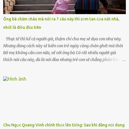
mất sớm. Tôi chẳng có anh chị em. Họ hàng cũng thưa thớt, chẳng
ai thân thiết đến mức có thể mở lòng cho tôi tá túc. Bạn bè? Ai cũng
bận rộn với gia đình riêng của họ. Tôi đã từng đặt cược cả thanh
Ông bà chăm cháu mà nói ra 7 câu này thì sớm tan cửa nát nhà,
xuân vào người chồng ấy – và giờ, tôi chỉ còn lại chính mình. Tôi lên
nhất là điều đầu tiên
chiếc xe buýt cuối ngày, trốn chạy khỏi thành phố và nỗi đau. Tôi v...
Thực tế thì kể cả người già, thậm chí cha mẹ sẽ dọa con như này.
Nhưng dùng cách này sẽ kiến con trẻ ngày càng chán ghét mà thôi
Bố mẹ không cần con nữa, về với ông bà Có rất nhiều người già
thích nói câu này, dù là nói đùa nhưng trẻ con sẽ chẳng phân biệt
được nên chúng sẽ cực kỳ buồn. Đôi khi con cái phải rời xa cha mẹ,
sống với người già, lúc này con rất buồn. Thế nên người lớn hãy
khuyên nhủ con thật cẩn thận. Nếu cháu không nghe lời, cảnh sát
sẽ bắt Thực tế thì kể cả người già, thậm chí cha mẹ sẽ dọa con như
này. Nhưng dùng cách này sẽ kiến con trẻ ngày càng chán ghét mà
thôi. Đôi khi con cái phải rời xa cha mẹ, sống với người già, lúc này
con rất buồn. (ảnh minh họa) Nếu một ngày nào đó một đứa trẻ
gặp nguy hiểm và cần được giúp đỡ nhưng không dám gọi cảnh sát
để được giúp đỡ thì có thể sẽ bỏ lỡ cơ hội và gặp nguy hiểm. Trẻ con
Chu Ngọc Quang Vinh chính thức lên tiếng: Sau khi đăng nội dung
có biết gì đâu Nhiều người cứ coi trẻ còn nhỏ nên dù có phạm sai