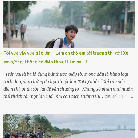
có tin tức. Mọi gánh nặng đổ dồn lên đôi vai gầy guộc của bà nội –
cụ Nguyễn Thị Đào – và cậu con trai cả là Trí, lúc đó mới chỉ 17 tuổi.
Trí là học sinh giỏi toàn huyện, học lớp 12 nhưng đã biết làm ruộng,
làm thuê, biết đi cày thuê từ 4h sáng rồi lại tất tả về đi học. Người
trong làng thương lắm, bảo: “Thằng Trí học giỏi mà hiền, sau này
nên ông này bà nọ đó!” Trí có ba cô em gái: Mai, Lan và Hương – ba
cái tên mẹ đặt lúc còn sống, mong tụi nhỏ sau này như hoa mai nở
Tôi vừa vẫy vừa gào lên: – Làm ơn chở em tới trường thi với! Xe
giữa mùa đông. Nhưng hoa có đẹp mấy cũng cần đất màu, mà nhà
em h/ỏng, không có điện thoại! Làm ơn…!
thì chỉ toàn đất sỏi đá và khốn khó. Năm đó, Trí đỗ Đại học Bách
Khoa Hà...
Trên vai là ba lô đựng bút thước, giấy tờ. Trong đầu là hàng loạt
trích dẫn, dẫn chứng đã học thuộc làu. Tôi tự nhủ: “Chỉ cần đến
điểm thi, phần còn lại để văn chương lo.” Nhưng số phận như muốn
thử thách tôi một lần cuối. Khi còn cách trường thi 7 cây số, chiếc xe
máy cà tàng của tôi đột nhiên chết máy giữa đường. Tôi luống
cuống đề lại, đạp liên tục, mở cốp, lay ổ điện… nhưng vô ích. Rồi tôi
sực nhớ – điện thoại đang sạc, sáng nay quên mang theo! Giữa con
đường thưa thớt người qua lại, tôi hoảng loạn vẫy tay xin đi nhờ. –
Chú ơi, cháu đi thi, xe hỏng rồi! Làm ơn cho cháu đi nhờ với! – Cô ơi,