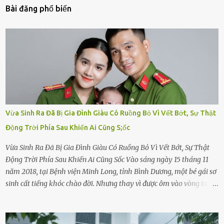
Bài đăng phổ biến
Vừa Sinh Ra Đã Bị Gia Đình Giàu Có Ruồng Bỏ Vì Vết Bớt, Sự Thật
Động Trời Phía Sau Khiến Ai Cũng S;ốc
Vừa Sinh Ra Đã Bị Gia Đình Giàu Có Ruồng Bỏ Vì Vết Bớt, Sự Thật
Động Trời Phía Sau Khiến Ai Cũng Sốc Vào sáng ngày 15 tháng 11
năm 2018, tại Bệnh viện Minh Long, tỉnh Bình Dương, một bé gái sơ
sinh cất tiếng khóc chào đời. Nhưng thay vì được ôm vào vòng tay
ấm áp của gia đình, bé lại đối diện với sự ruồng bỏ lạnh lùng. Đứa
trẻ – với một vết bớt đen trên má – bị gia đình ngoại hình hoàn
hảo, địa vị cao sang của ông Trần Quốc Tùng xem như điềm gở. Ông