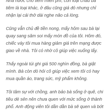
Nhà nước cho tiêm miễn phí, còn loại cháu bà
tiêm là loại khác, ở đâu cũng giá đó nhưng chỉ
nhận lại cái thở dài nghe não cả lòng.
Cũng vẫn chủ đề tiền nong, mấy hôm sau bà lại
quay sang săm soi mấy món đồ của tôi. Hôm đó,
chiếc váy tôi mua hàng giảm giá trên mạng được
giao về nhà. Tôi có nhờ cô giúp việc xuống lấy.
Thấy ngoài túi ghi giá 500 nghìn đồng, bà giật
mình. Bà còn dò hỏi cô giúp việc xem tôi có hay
mua quần áo, trang sức, mỹ phẩm không.
Tôi tâm sự với chồng, anh bảo bà sống ở quê, chi
tiêu dè sẻn nên chưa quen với mức sống ở thành
phố. Anh động viên tôi dần dần bà sẽ quen và bớt