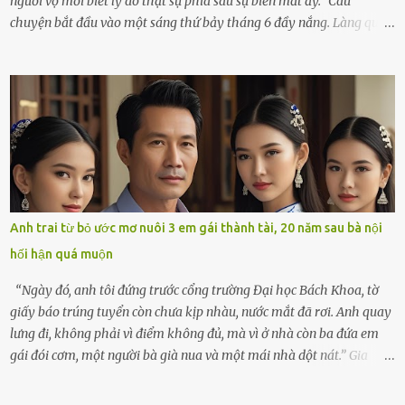
người vợ mới biết lý do thật sự phía sau sự biến mất ấy.” Câu
chuyện bắt đầu vào một sáng thứ bảy tháng 6 đầy nắng. Làng quê
ven sông rộn ràng với tiếng gà gáy, tiếng trẻ con gọi nhau ra đồng
bắt cào cào. Ngôi nhà nhỏ của ông Minh và bà Hạnh cũng rộn ràng
không kém. Ông Minh, vốn là một người đàn ông điềm đạm, ít nói,
hôm ấy lại đặc biệt vui vẻ. Ông chuẩn bị hành lý cho chuyến đi biển
cùng cô con gái 8 tuổi tên Thảo. “Em ở nhà nghỉ ngơi nhé, anh đưa
con đi biển hai ngày, để nó được ngắm sóng, nghịch cát. Về chắc nó
sẽ kể cho em nghe cả tuần không hết chuyện.” – Ông Minh cười
hiền, vuốt tóc vợ. Bà Hạnh nhìn chồng và con gái ríu rít chuẩn bị mà
lòng cũng rộn ràng. Bà vốn ít có dịp đi xa vì còn bận buôn bán ở chợ,
Anh trai từ bỏ ước mơ nuôi 3 em gái thành tài, 20 năm sau bà nội
nên lần này cũng đành ở nhà. Thảo ôm chầm lấy mẹ trước khi đi:
hối hận quá muộn
“Con sẽ nhặt thật nhiều vỏ sò cho mẹ nhé!” Chiếc xe khách lăn
bánh rời khỏi bến...
“Ngày đó, anh tôi đứng trước cổng trường Đại học Bách Khoa, tờ
giấy báo trúng tuyển còn chưa kịp nhàu, nước mắt đã rơi. Anh quay
lưng đi, không phải vì điểm không đủ, mà vì ở nhà còn ba đứa em
gái đói cơm, một người bà già nua và một mái nhà dột nát.” Gia
đình anh Trí sống ở một xã nhỏ thuộc huyện Hương Sơn, Hà Tĩnh.
Mẹ mất sớm khi đứa út mới lên ba, cha thì bỏ đi biệt xứ từ đó không