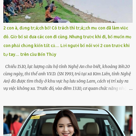
giúp cháu với, cháu không có điện thoại… Người thì lắc đầu. Người
thì tăng ga tránh xa như né một kẻ lừa đảo. Tôi gào lên giữa đường
như một kẻ mất trí. Vô ích. 6h10. Còn hơn 30 phút nữa. Trong đầu
tôi chỉ có một lựa chọn duy nhất: chạy. Tôi quăng xe vào vệ đường,
2 con à, đừng tr;á;ch bố! Có trách thì tr;á;;ch mẹ con đã làm việc
rút tờ giấy báo dự thi nhét túi áo, đeo ba lô và chạy . Chạy miết.
đó. Giờ bố sẽ đưa các con đi cùng. Nhưng trước khi đi, bố muốn mẹ
Chạy không ngừng. Qua ngã...
con phải chứng kiến tất cả… Lời người bố nói với 2 con trước khi
tự tay… trên cầu Bến Thủy
Chiều 15.10, lực lượng cứu hộ tỉnh Nghệ An cho biết, khoảng 16h20
cùng ngày, thi thể anh V.V.D. (SN 1993, trú tại xã Kim Liên, tỉnh Nghệ
An) đã được tìm thấy ở khu vực hạ lưu sông Lam, cách vị trí xảy ra
vụ việc không xa. Trước đó, vào đêm 13.10, cơ quan chức năng nhận
được tin báo có một người đàn ông điều khiển xe máy lên cầu Bến
Thủy – cây cầu bắc qua sông Lam nối hai tỉnh Nghệ An và Hà Tĩnh
– rồi để lại xe máy trên cầu, ôm theo 2 con gái nhỏ nhảy xuống
sông. Người thân và hàng xóm ngóng chờ thông tin tìm kiếm 3 bố
con mất tích trên sông Lam sau vụ nhảy cầu. Ảnh: Hải Dương Tại
hiện trường, người dân phát hiện một chiếc xe máy mang biển kiểm