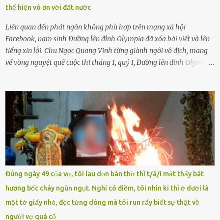
thể hiện vô ơn với đất nước
lầm, thì họ cũng không trách mắng. Nhưng nếu người lớn tuổi
không dạy con cẩn...
Liên quan đến phát ngôn không phù hợp trên mạng xã hội
Facebook, nam sinh Đường lên đỉnh Olympia đã xóa bài viết và lên
tiếng xin lỗi. Chu Ngọc Quang Vinh từng giành ngôi vô địch, mang
về vòng nguyệt quế cuộc thi tháng 1, quý I, Đường lên đỉnh Olympia.
Ảnh: Đơn vị cung cấp Trước đó, đêm ngày 1.9, trên mạng xã hội, một
tài khoản của học sinh mang tên Chu Vinh có bài viết có nội dung
chưa phù hợp, gây xôn xao, bức xúc trong dư luận. Ngay sau đó,
Trường THPT Chuyên Nguyễn Tất Thành báo cáo xác nhận tài
khoản Chu Vinh là của học sinh Chu Ngọc Quang Vinh, lớp 12 Anh
của nhà trường. Nam sinh này từng giành ngôi vô địch, mang về
vòng nguyệt quế cuộc thi tháng 1, quý I, Đường lên đỉnh Olympia
năm thứ 24. Quá trình giáo dục, học sinh Chu Ngọc Quang Vinh đã
nhận thức được nội dung bài viết của bản thân trên mạng xã hội
Đúng ngày 49 của vợ, tôi lau dọn bàn thờ thì t/á/i mặt thấy bát
ngày 1.9 là chưa phù hợp nên đã chủ động gỡ bài viết và đăng bài
hương bốc cháy ngùn ngụt. Nghi có điềm, tôi nhìn kĩ thì ở dưới là
xin lỗi trên trang Facebook cá nhân. Chu Ngọc Quang Vinh làm việc
một tờ giấy nhỏ, đọc từng dòng mà tôi run rẩy biết sự thật về
với cơ quan chức năng. Ảnh: Đơn vị cung...
người vợ quá cố