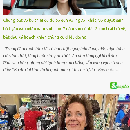
soát Nghệ An cùng hai chiếc cặp học sinh. Ngay trong đêm, lực
lượng chức năng phối hợp cùng các đội cứu hộ tình nguyện triển
khai tìm kiếm. Danh tính các nạn nhân được xác định là anh V.V.D.
Chồng bắt vợ bỏ th;ai để dễ bề đến với người khác, vợ quyết định
và 2 con gái là cháu V.H.B. (SN 2020) và V.G.T. (SN 2021). Hai cháu là
bỏ tr;ốn vào miền nam sinh con. 7 năm sau cô dắt 2 con trai trở về,
con của anh D. và chị B.T.Y. (SN 1999). Lực lượng cứu hộ đã tiến hành
bắt đầu kế hoạch khiến chồng cũ đ;iêu đ;ứng
bàn giao t...
Trong đêm mưa tầm tã, cô ôm chặt bụng bầu đang giãy giụa từng
cơn đau thắt, từng bước chạy ra khỏi căn nhà từng gọi là tổ ấm.
Phía sau lưng, giọng nói lạnh lùng của chồng vẫn vang vọng trong
đầu: “Bỏ đi. Cái thai đó là gánh nặng. Tôi cần tự do.” Bảy năm sau,
cô quay trở về, không chỉ với một đứa con trai – mà là hai, và một
kế hoạch được chuẩn bị kỹ lưỡng để người đàn ông phản bội ấy
phải trả giá … Hà Nội, mùa thu năm 2018, cái lạnh len lỏi qua từng
khe cửa gỗ cũ kỹ. Trong một căn biệt thự sang trọng ở phố Tây Hồ,
Ngọc Anh ngồi lặng lẽ trên ghế sofa, tay đặt lên bụng – nơi hai sinh
linh bé bỏng đang lớn dần từng ngày. Cô chưa bao giờ nghĩ mình sẽ
phải sống trong sợ hãi khi mang thai, đặc biệt là sợ… chính chồng
mình. Trí – người chồng mà cô từng yêu đến mù quáng, đã không