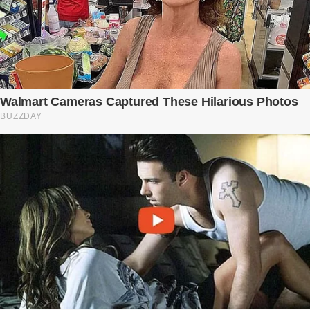
còn là người đàn ông của ngày đầu. Thành đạt, quyền lực, nhưng
cũng dối trá và lạnh lùng. Gần đây, anh hay về muộn, thậm chí có
đêm không về. Và rồi, trong một bữa cơm tối vắng lặng, Trí ném
xuống bàn ly n...