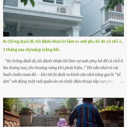
Tùng, một doanh nhân quyền lực có tiếng ở Bình Dương, cùng vợ là
bà Đỗ Thị Nga, lập tức ra quyết định nhẫn tâm: bỏ lại đứa trẻ. Họ
viện cớ “không đủ khả năng nuôi dưỡng” và ký vào giấy từ chối
quyền giám hộ, yêu cầu bệnh viện xử lý bé như một trường hợp bị
bỏ rơi. Trong khi ấy, con gái ruột của họ – Trần Lệ Mi – vẫn đang
mê man sau sinh, hoàn toàn không hay biết chuyện gì xảy ra.
Bị Chồng đ;uổi đi, tôi đành nhận lời làm vợ anh phụ hồ để có chỗ ở,
Thiếu úy Nguyễn Thị Mai, một nữ cảnh sát công tác tại địa phương,
3 tháng sau ch/oáng v/áng khi..
tình cờ chứng kiến giây phút bé bị đưa đi trong lặng lẽ. Nét mặt đỏ
hỏn, bàn tay bé xíu co quắp, ...
“Bị chồng đuổi đi, tôi đành nhận lời làm vợ anh phụ hồ để có chỗ ở.
Ba tháng sau, tôi choáng váng khi phát hiện…” Tôi vẫn nhớ rõ cái
buổi chiều mưa đó – khi tôi bị đuổi ra khỏi căn nhà từng gọi là “tổ
ấm” với đúng một vali quần áo và chiếc điện thoại sắp cạn pin.
Chồng tôi – người từng thề thốt “một đời yêu em” – đã không chút
thương xót ném tôi ra đường sau khi tôi bị sảy thai lần thứ hai. “Tôi
cưới cô để có con. Không phải để nuôi một cái thân bất tài chỉ biết
khóc lóc,” anh ta gằn giọng, đẩy mạnh cánh cửa trước mặt tôi.
Tiếng cánh cửa đóng lại, vang lên như một bản án lạnh lùng. Tôi
đứng chết lặng giữa cơn mưa, không biết đi đâu, về đâu. Bố mẹ tôi