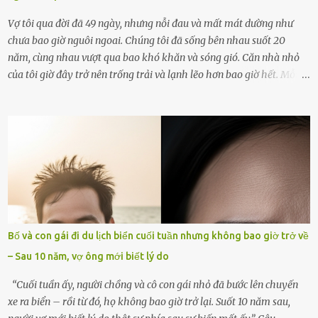
Vợ tôi qua đời đã 49 ngày, nhưng nỗi đau và mất mát dường như
chưa bao giờ nguôi ngoai. Chúng tôi đã sống bên nhau suốt 20
năm, cùng nhau vượt qua bao khó khăn và sóng gió. Căn nhà nhỏ
của tôi giờ đây trở nên trống trải và lạnh lẽo hơn bao giờ hết. Mỗi
góc trong nhà đều gợi nhớ về hình bóng của cô ấy – người phụ nữ
mà tôi đã yêu thương và chia sẻ cả cuộc đời. Ngày vợ mất, tôi như
rơi vào khoảng trống vô tận, chẳng còn muốn làm gì ngoài việc
ngồi lặng lẽ nhớ về cô ấy. Nhưng cuộc sống không cho phép tôi mãi
chìm đắm trong đau khổ. Họ hàng, bạn bè và những người thân
thiết đã đến bên, giúp tôi tổ chức tang lễ chu toàn. Và hôm nay là
ngày giỗ đầu tiên của vợ, 49 ngày sau khi cô ấy rời xa tôi mãi
mãi.Buổi sáng hôm đó, sau khi cúng cơm xong, tôi quyết định lên
sắp xếp lại bàn thờ vợ. Mọi thứ vẫn như mọi ngày, nhưng có điều gì
Bố và con gái đi du lịch biển cuối tuần nhưng không bao giờ trở về
đó kỳ lạ mà tôi không thể giải thích được. Trong khoảnh khắc tôi
– Sau 10 năm, vợ ông mới biết lý do
cúi xuống lau chùi bát hương, một luồng gió lạ thoáng qua, khiến
tôi giật mình. Và rồi, một chuyện kinh...
“Cuối tuần ấy, người chồng và cô con gái nhỏ đã bước lên chuyến
xe ra biển – rồi từ đó, họ không bao giờ trở lại. Suốt 10 năm sau,