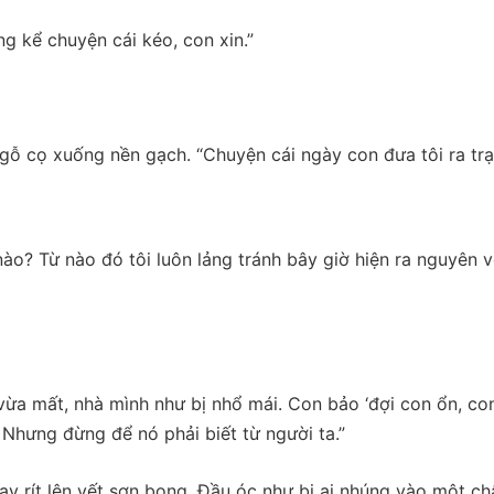
 kể chuyện cái kéo, con xin.”
h gỗ cọ xuống nền gạch. “Chuyện cái ngày con đưa tôi ra tr
nào? Từ nào đó tôi luôn lảng tránh bây giờ hiện ra nguyên 
n vừa mất, nhà mình như bị nhổ mái. Con bảo ‘đợi con ổn, co
g. Nhưng đừng để nó phải biết từ người ta.”
 tay rít lên vết sơn bong. Đầu óc như bị ai nhúng vào một ch