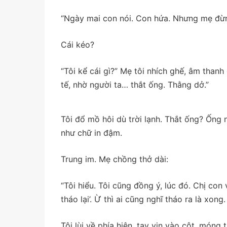
“Ngày mai con nói. Con hứa. Nhưng mẹ đừng
Cái kéo?
“Tôi kể cái gì?” Mẹ tôi nhích ghế, âm than
tế, nhờ người ta… thắt ống. Thằng dở.”
Tôi đổ mồ hôi dù trời lạnh. Thắt ống? Ống 
như chữ in đậm.
Trung im. Mẹ chồng thở dài:
“Tôi hiểu. Tôi cũng đồng ý, lúc đó. Chị co
tháo lại’. Ừ thì ai cũng nghĩ tháo ra là xon
Tôi lùi về phía hiên, tay vịn vào cột, móng