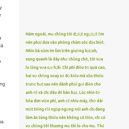
tiếp khách viếng, chăm con gái nhỏ vừa mất
y
mẹ… Anh chỉ gượng gạo cười với người
ư
ngoài, còn khi quay vào căn nhà trống vắng,
sự cô đơn lại bủa vây. Điều khiến Minh canh
cánh nhất chính là chiếc điện thoại biến mất
Năm ngoái, mẹ chồng tôi đ;;ộ;t ng;;ộ;;t ốm
a
trong ngày đưa tang. Anh nhớ mình còn
nên phải đưa vào phòng chăm sóc đặc biệt.
cầm trong tay khi cúi xuống nhìn mặt vợ lần
lá
Nhìn bà nằm im lìm trên giường b;ệ;nh,
cuối. Sau đó, tất cả trở nên mơ hồ. Lúc phát
hiện ra, quan tài đã đóng kín, xe tang đã lăn
xung quanh là dây nhợ chằng chịt, tôi vừa
n
bánh. Anh tự an ủi rằng rồi sẽ có người nhặt
lo lắng vừa s;ợ h;ãi. Chi phí điều trị quá cao,
được, hoặc mất cũng chẳng sao. Nhưng đến
hai vợ chồng xoay sở đủ kiểu mà vẫn thiếu
nửa đêm hôm đó, khi chỉ còn hai bố con
úng
trước hụt sau nên đành phải gọi điện cho
trong căn nhà tĩnh lặng, sự thật khiến anh
anh rể và chị dâu để bàn bạc. Lúc nhìn tờ
lạnh sống lưng. Chiếc điện thoại tưởng mất
ấy… bỗng gửi tin nhắn đến số của chính anh.
hóa đơn viện phí, anh rể nhíu mày, thở dài
Tin nhắn ngắn gọn: “Anh...
một tiếng rồi ngập ngừng nói anh chị đang
làm ăn túng thiếu nên không có tiền, chỉ có
úa.
vợ chồng tôi thương mẹ thì lo cho mẹ. Thế