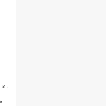
 tôn
g
và