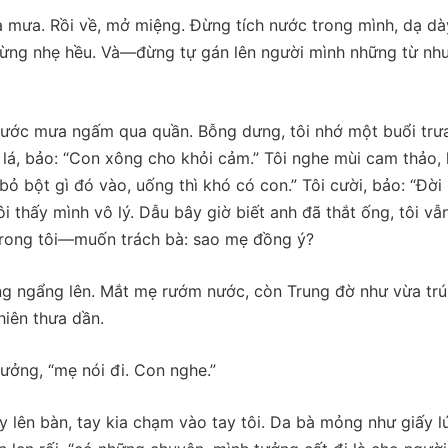
ua mưa. Rồi về, mở miệng. Đừng tích nước trong mình, dạ dà
ng nhẹ hều. Và—đừng tự gán lên người mình những từ nh
 nước mưa ngấm qua quần. Bỗng dưng, tôi nhớ một buổi trư
lá, bảo: “Con xông cho khỏi cảm.” Tôi nghe mùi cam thảo, 
 bỏ bột gì đó vào, uống thì khó có con.” Tôi cười, bảo: “Đời
ôi thấy mình vô lý. Dẫu bây giờ biết anh đã thắt ống, tôi vẫ
rong tôi—muốn trách bà: sao mẹ đồng ý?
ung ngẩng lên. Mắt mẹ rướm nước, còn Trung đờ như vừa tr
hiên thưa dần.
tưởng, “mẹ nói đi. Con nghe.”
ay lên bàn, tay kia chạm vào tay tôi. Da bà mỏng như giấy l