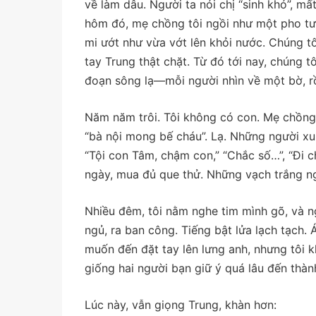
về làm dâu. Người ta nói chị “sinh khó”, m
hôm đó, mẹ chồng tôi ngồi như một pho tư
mi ướt như vừa vớt lên khỏi nước. Chúng tô
tay Trung thật chặt. Từ đó tới nay, chúng 
đoạn sông lạ—mỗi người nhìn về một bờ, rồi 
Năm năm trôi. Tôi không có con. Mẹ chồng
“bà nội mong bế cháu”. Lạ. Những người xu
“Tội con Tâm, chậm con,” “Chắc số…”, “Đi ch
ngày, mua đủ que thử. Những vạch trắng ng
Nhiều đêm, tôi nằm nghe tim mình gõ, và ngh
ngủ, ra ban công. Tiếng bật lửa lạch tạch.
muốn đến đặt tay lên lưng anh, nhưng tôi 
giống hai người bạn giữ ý quá lâu đến thành
Lúc này, vẫn giọng Trung, khàn hơn: