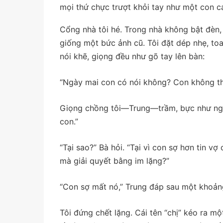
mọi thứ chực trượt khỏi tay như một con cá
Cổng nhà tôi hé. Trong nhà không bật đèn,
giống một bức ảnh cũ. Tôi đặt dép nhẹ, toa
nói khẽ, giọng đều như gõ tay lên bàn:
“Ngày mai con có nói không? Con không th
Giọng chồng tôi—Trung—trầm, bực như ngườ
con.”
“Tại sao?” Bà hỏi. “Tại vì con sợ hơn tin v
mà giải quyết bằng im lặng?”
“Con sợ mất nó,” Trung đáp sau một khoảng
Tôi đứng chết lặng. Cái tên “chị” kéo ra 