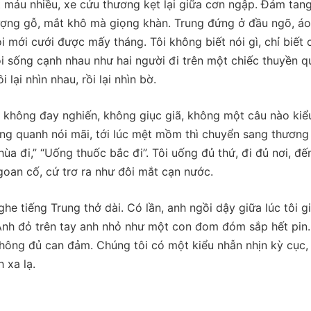
ất máu nhiều, xe cứu thương kẹt lại giữa cơn ngập. Đám tan
ợng gỗ, mắt khô mà giọng khàn. Trung đứng ở đầu ngõ, áo
i mới cưới được mấy tháng. Tôi không biết nói gì, chỉ biết
tôi sống cạnh nhau như hai người đi trên một chiếc thuyền q
lại nhìn nhau, rồi lại nhìn bờ.
 không đay nghiến, không giục giã, không một câu nào kiể
ng quanh nói mãi, tới lúc mệt mồm thì chuyển sang thương 
ùa đi,” “Uống thuốc bắc đi”. Tôi uống đủ thứ, đi đủ nơi, đ
oan cố, cứ trơ ra như đôi mắt cạn nước.
e tiếng Trung thở dài. Có lần, anh ngồi dậy giữa lúc tôi g
 Ánh đỏ trên tay anh nhỏ như một con đom đóm sắp hết pin.
không đủ can đảm. Chúng tôi có một kiểu nhẫn nhịn kỳ cục,
 xa lạ.