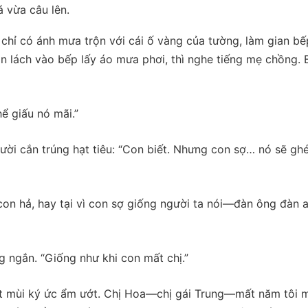
 vừa câu lên.
 chỉ có ánh mưa trộn với cái ố vàng của tường, làm gian bế
n lách vào bếp lấy áo mưa phơi, thì nghe tiếng mẹ chồng. 
ể giấu nó mãi.”
i cắn trúng hạt tiêu: “Con biết. Nhưng con sợ… nó sẽ ghé
ợ con hả, hay tại vì con sợ giống người ta nói—đàn ông đàn 
 ngắn. “Giống như khi con mất chị.”
một mùi ký ức ẩm ướt. Chị Hoa—chị gái Trung—mất năm tôi 