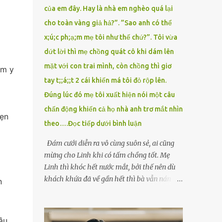
của em đây. Hay là nhà em nghèo quá lại
cho toàn vàng giả hả?”. ”Sao anh có thể
x;ú;c ph;ạ;m mẹ tôi như thế chứ?”. Tôi vừa
dứt lời thì mẹ chồng quát cô khi dám lên
mặt với con trai mình, còn chồng thì giơ
ạm y
tay t;;á;;t 2 cái khiến má tôi đỏ rộp lên.
Đúng lúc đó mẹ tôi xuất hiện nói một câu
chấn động khiến cả họ nhà anh trơ mắt nhìn
vẹn
theo….Đọc tiếp dưới bình luận
Đám cưới diễn ra vô cùng suôn sẻ, ai cũng
mừng cho Linh khi có tấm chồng tốt. Mẹ
Linh thì khóc hết nước mắt, bởi thế nên dù
khách khứa đã về gần hết thì bà vẫn nán lại
n
ở với con gái thêm chút nữa. Linh tốt nghiệp
Đại học Sư phạm, nhưng ra trường đi dạy
được 1 năm thì mẹ cô sức khỏe yếu đi nên cô
ậu