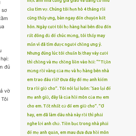
một anh nhà cũng gia giáo và đang có nhu
g
cầu tìm vợ. Chúng tôi hẹn hò 4 tháng rồi
 sơ
 cầm
cũng thấy ưng, bàn ngay đến chuyện kết
ua
hôn. Ngày cưới tôi họ hàng hai bên đều đến
rất đông đủ để chúc mừng, tôi thấy may
mắn vì đã tìm được người chồng ưng ý.
u
Nhưng đúng lúc tôi chuẩn bị thay váy cưới
hại:
thì chồng và mẹ chồng liền vào hỏi: “”Ti;ền
ếm đủ
mừng rồi vàng của mẹ và họ hàng bên nhà
em trao đâu rồi? Đưa đây để mẹ anh kiểm
tra rồi giữ cho”. Tôi nói lại luôn: ‘Sao lại để
iả vờ
mẹ anh giữ, đây là của hồi môn của mẹ em
 Tôi
cho em. Tốt nhất cứ để em giữ cho”. ”Ơ
hay, em đã làm dâu nhà này rồi thì phải
nghe lời anh chứ. Tiền bạc trong nhà phải
để mẹ anh quản, em mau đưa đưa hồi môn