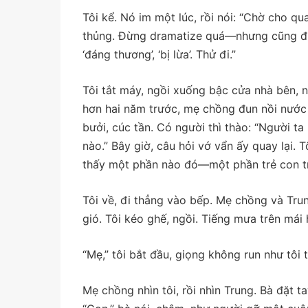
Tôi kể. Nó im một lúc, rồi nói: “Chờ cho q
thủng. Đừng dramatize quá—nhưng cũng đừ
‘đáng thương’, ‘bị lừa’. Thử đi.”
Tôi tắt máy, ngồi xuống bậc cửa nhà bên,
hơn hai năm trước, mẹ chồng đun nồi nước 
bưởi, cúc tần. Có người thì thào: “Người ta
nào.” Bây giờ, câu hỏi vớ vẩn ấy quay lại. T
thấy một phần nào đó—một phần trẻ con t
Tôi về, đi thẳng vào bếp. Mẹ chồng và Tr
gió. Tôi kéo ghế, ngồi. Tiếng mưa trên mái 
“Mẹ,” tôi bắt đầu, giọng không run như tôi 
Mẹ chồng nhìn tôi, rồi nhìn Trung. Bà đặt t