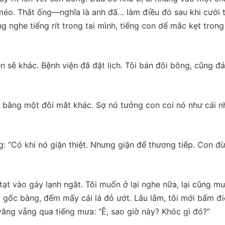
éo. Thắt ống—nghĩa là anh đã… làm điều đó sau khi cưới t
g nghe tiếng rít trong tai mình, tiếng con dế mắc kẹt trong
n sẽ khác. Bệnh viện đã đặt lịch. Tôi bán đôi bông, cũng đá
on bằng một đôi mắt khác. Sợ nó tưởng con coi nó như cái n
: “Có khi nó giận thiệt. Nhưng giận để thương tiếp. Con đ
ạt vào gáy lạnh ngắt. Tôi muốn ở lại nghe nữa, lại cũng m
ới gốc bàng, đếm mấy cái lá đỏ ướt. Lâu lắm, tôi mới bấm đ
ăng vẳng qua tiếng mưa: “Ê, sao giờ này? Khóc gì đó?”