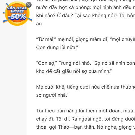
nước đầy bọt xà phòng: mọi hình ảnh đều m
Khi nào? Ở đâu? Tại sao không nói? Tôi bỗn
áo.
“Từ mai,” mẹ nói, giọng mềm đi, “mọi chuyệ
Con đừng lùi nữa.”
“Con sợ,” Trung nói nhỏ. “Sợ nó sẽ nhìn c
kho để cất giấu nỗi sợ của mình.”
Mẹ cười khẽ, tiếng cười nửa chế nửa thương
sợ người nhà.”
Tôi theo bản năng lùi thêm một đoạn, mưa t
chạy đi. Tôi đi. Ra ngoài ngõ, tôi đứng dư
thoại gọi Thảo—bạn thân. Nó nghe, giọng v