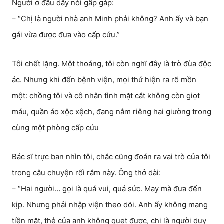
Người ở đầu dây nói gấp gáp:
– “Chị là người nhà anh Minh phải không? Anh ấy và bạn
gái vừa được đưa vào cấp cứu.”
Tôi chết lặng. Một thoáng, tôi còn nghĩ đây là trò đùa độc
ác. Nhưng khi đến bệnh viện, mọi thứ hiện ra rõ mồn
một: chồng tôi và cô nhân tình mặt cắt không còn giọt
máu, quần áo xộc xệch, đang nằm riêng hai giường trong
cùng một phòng cấp cứu
Bác sĩ trực ban nhìn tôi, chắc cũng đoán ra vai trò của tôi
trong câu chuyện rối rắm này. Ông thở dài:
– “Hai người… gọi là quá vui, quá sức. May mà đưa đến
kịp. Nhưng phải nhập viện theo dõi. Anh ấy không mang
tiền mặt, thẻ của anh không quẹt được, chị là người duy