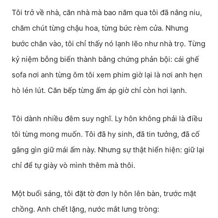
Tôi trở về nhà, căn nhà mà bao năm qua tôi đã nâng niu,
chăm chút từng chậu hoa, từng bức rèm cửa. Nhưng
bước chân vào, tôi chỉ thấy nó lạnh lẽo như nhà trọ. Từng
kỷ niệm bỗng biến thành bằng chứng phản bội: cái ghế
sofa nơi anh từng ôm tôi xem phim giờ lại là nơi anh hẹn
hò lén lút. Căn bếp từng ấm áp giờ chỉ còn hơi lạnh.
Tôi dành nhiều đêm suy nghĩ. Ly hôn không phải là điều
tôi từng mong muốn. Tôi đã hy sinh, đã tin tưởng, đã cố
gắng gìn giữ mái ấm này. Nhưng sự thật hiển hiện: giữ lại
chỉ để tự giày vò mình thêm mà thôi.
Một buổi sáng, tôi đặt tờ đơn ly hôn lên bàn, trước mặt
chồng. Anh chết lặng, nước mắt lưng tròng: