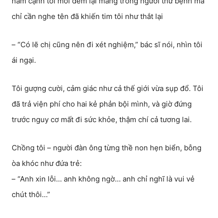
nằm cạnh tôi mỗi đêm lại mang trong người thứ bệnh mà
chỉ cần nghe tên đã khiến tim tôi như thắt lại
– “Có lẽ chị cũng nên đi xét nghiệm,” bác sĩ nói, nhìn tôi
ái ngại.
Tôi gượng cười, cảm giác như cả thế giới vừa sụp đổ. Tôi
đã trả viện phí cho hai kẻ phản bội mình, và giờ đứng
trước nguy cơ mất đi sức khỏe, thậm chí cả tương lai.
Chồng tôi – người đàn ông từng thề non hẹn biển, bỗng
òa khóc như đứa trẻ:
– “Anh xin lỗi… anh không ngờ… anh chỉ nghĩ là vui vẻ
chút thôi…”