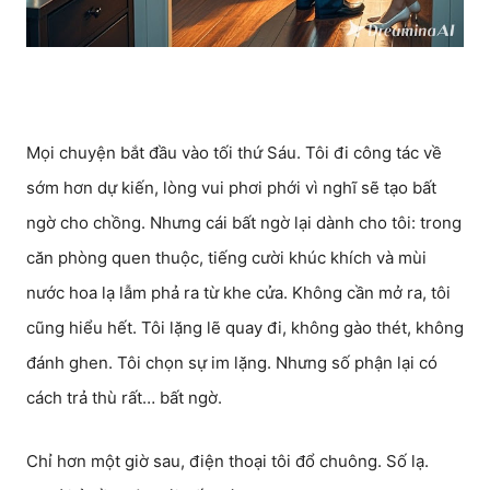
Mọi chuyện bắt đầu vào tối thứ Sáu. Tôi đi công tác về
sớm hơn dự kiến, lòng vui phơi phới vì nghĩ sẽ tạo bất
ngờ cho chồng. Nhưng cái bất ngờ lại dành cho tôi: trong
căn phòng quen thuộc, tiếng cười khúc khích và mùi
nước hoa lạ lẫm phả ra từ khe cửa. Không cần mở ra, tôi
cũng hiểu hết. Tôi lặng lẽ quay đi, không gào thét, không
đánh ghen. Tôi chọn sự im lặng. Nhưng số phận lại có
cách trả thù rất… bất ngờ.
Chỉ hơn một giờ sau, điện thoại tôi đổ chuông. Số lạ.