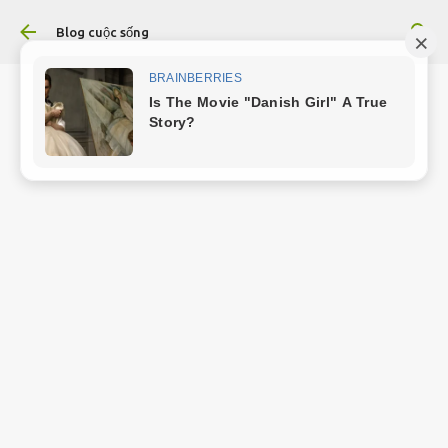
Chuyển đến nội dung chính
Blog cuộc sống