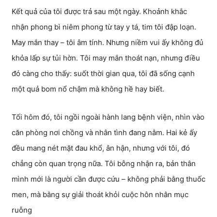
Kết quả của tôi được trả sau một ngày. Khoảnh khắc
nhận phong bì niêm phong từ tay y tá, tim tôi đập loạn.
May mắn thay – tôi âm tính. Nhưng niềm vui ấy không đủ
khỏa lấp sự tủi hờn. Tôi may mắn thoát nạn, nhưng điều
đó càng cho thấy: suốt thời gian qua, tôi đã sống cạnh
một quả bom nổ chậm mà không hề hay biết.
Tối hôm đó, tôi ngồi ngoài hành lang bệnh viện, nhìn vào
căn phòng nơi chồng và nhân tình đang nằm. Hai kẻ ấy
đều mang nét mặt đau khổ, ân hận, nhưng với tôi, đó
chẳng còn quan trọng nữa. Tôi bỗng nhận ra, bản thân
mình mới là người cần được cứu – không phải bằng thuốc
men, mà bằng sự giải thoát khỏi cuộc hôn nhân mục
ruỗng