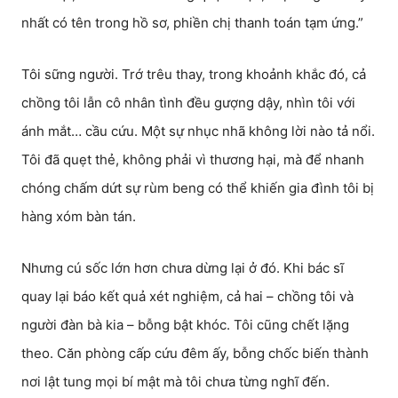
nhất có tên trong hồ sơ, phiền chị thanh toán tạm ứng.”
Tôi sững người. Trớ trêu thay, trong khoảnh khắc đó, cả
chồng tôi lẫn cô nhân tình đều gượng dậy, nhìn tôi với
ánh mắt… cầu cứu. Một sự nhục nhã không lời nào tả nổi.
Tôi đã quẹt thẻ, không phải vì thương hại, mà để nhanh
chóng chấm dứt sự rùm beng có thể khiến gia đình tôi bị
hàng xóm bàn tán.
Nhưng cú sốc lớn hơn chưa dừng lại ở đó. Khi bác sĩ
quay lại báo kết quả xét nghiệm, cả hai – chồng tôi và
người đàn bà kia – bỗng bật khóc. Tôi cũng chết lặng
theo. Căn phòng cấp cứu đêm ấy, bỗng chốc biến thành
nơi lật tung mọi bí mật mà tôi chưa từng nghĩ đến.