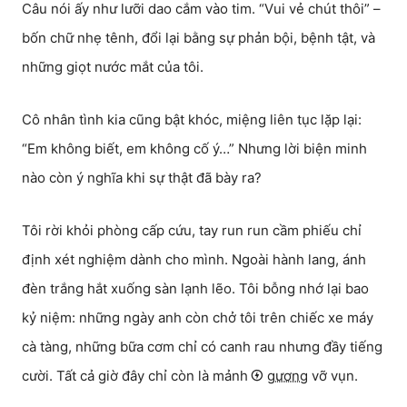
Câu nói ấy như lưỡi dao cắm vào tim. “Vui vẻ chút thôi” –
bốn chữ nhẹ tênh, đổi lại bằng sự phản bội, bệnh tật, và
những giọt nước mắt của tôi.
Cô nhân tình kia cũng bật khóc, miệng liên tục lặp lại:
“Em không biết, em không cố ý…” Nhưng lời biện minh
nào còn ý nghĩa khi sự thật đã bày ra?
Tôi rời khỏi phòng cấp cứu, tay run run cầm phiếu chỉ
định xét nghiệm dành cho mình. Ngoài hành lang, ánh
đèn trắng hắt xuống sàn lạnh lẽo. Tôi bỗng nhớ lại bao
kỷ niệm: những ngày anh còn chở tôi trên chiếc xe máy
cà tàng, những bữa cơm chỉ có canh rau nhưng đầy tiếng
cười. Tất cả giờ đây chỉ còn là mảnh
gương
vỡ vụn.