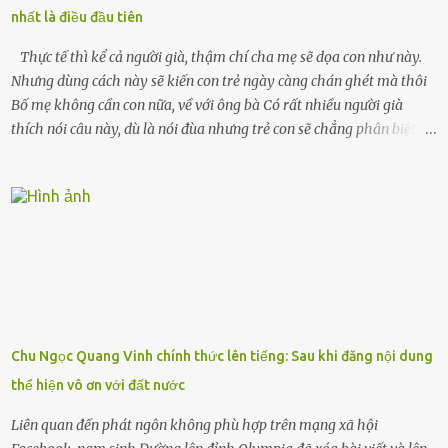
xuân vào người chồng ấy – và giờ, tôi chỉ còn lại chính mình. Tôi lên
nhất là điều đầu tiên
chiếc xe buýt cuối ngày, trốn chạy khỏi thành phố và nỗi đau. Tôi v...
Thực tế thì kể cả người già, thậm chí cha mẹ sẽ dọa con như này.
Nhưng dùng cách này sẽ kiến con trẻ ngày càng chán ghét mà thôi
Bố mẹ không cần con nữa, về với ông bà Có rất nhiều người già
thích nói câu này, dù là nói đùa nhưng trẻ con sẽ chẳng phân biệt
được nên chúng sẽ cực kỳ buồn. Đôi khi con cái phải rời xa cha mẹ,
sống với người già, lúc này con rất buồn. Thế nên người lớn hãy
khuyên nhủ con thật cẩn thận. Nếu cháu không nghe lời, cảnh sát
sẽ bắt Thực tế thì kể cả người già, thậm chí cha mẹ sẽ dọa con như
này. Nhưng dùng cách này sẽ kiến con trẻ ngày càng chán ghét mà
thôi. Đôi khi con cái phải rời xa cha mẹ, sống với người già, lúc này
con rất buồn. (ảnh minh họa) Nếu một ngày nào đó một đứa trẻ
gặp nguy hiểm và cần được giúp đỡ nhưng không dám gọi cảnh sát
để được giúp đỡ thì có thể sẽ bỏ lỡ cơ hội và gặp nguy hiểm. Trẻ con
Chu Ngọc Quang Vinh chính thức lên tiếng: Sau khi đăng nội dung
có biết gì đâu Nhiều người cứ coi trẻ còn nhỏ nên dù có phạm sai
thể hiện vô ơn với đất nước
lầm, thì họ cũng không trách mắng. Nhưng nếu người lớn tuổi
không dạy con cẩn...
Liên quan đến phát ngôn không phù hợp trên mạng xã hội