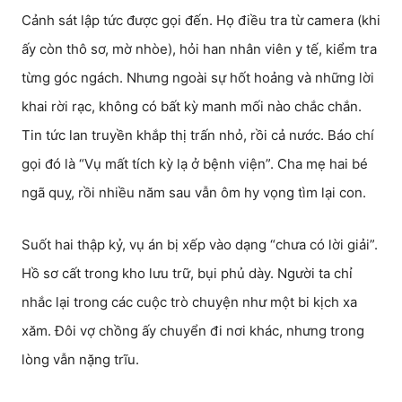
Cảnh sát lập tức được gọi đến. Họ điều tra từ camera (khi
ấy còn thô sơ, mờ nhòe), hỏi han nhân viên y tế, kiểm tra
từng góc ngách. Nhưng ngoài sự hốt hoảng và những lời
khai rời rạc, không có bất kỳ manh mối nào chắc chắn.
Tin tức lan truyền khắp thị trấn nhỏ, rồi cả nước. Báo chí
gọi đó là “Vụ mất tích kỳ lạ ở bệnh viện”. Cha mẹ hai bé
ngã quỵ, rồi nhiều năm sau vẫn ôm hy vọng tìm lại con.
Suốt hai thập kỷ, vụ án bị xếp vào dạng “chưa có lời giải”.
Hồ sơ cất trong kho lưu trữ, bụi phủ dày. Người ta chỉ
nhắc lại trong các cuộc trò chuyện như một bi kịch xa
xăm. Đôi vợ chồng ấy chuyển đi nơi khác, nhưng trong
lòng vẫn nặng trĩu.