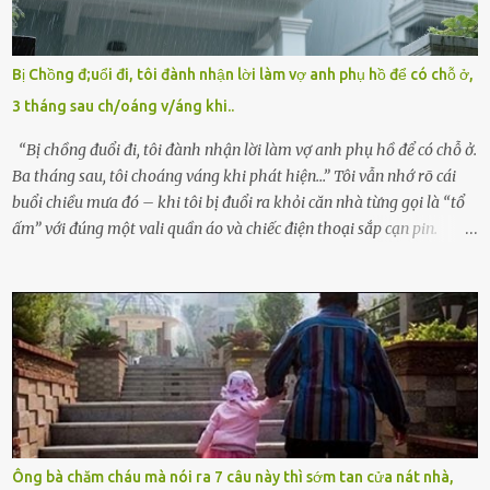
quyền giám hộ, yêu cầu bệnh viện xử lý bé như một trường hợp bị
bỏ rơi. Trong khi ấy, con gái ruột của họ – Trần Lệ Mi – vẫn đang
mê man sau sinh, hoàn toàn không hay biết chuyện gì xảy ra.
Bị Chồng đ;uổi đi, tôi đành nhận lời làm vợ anh phụ hồ để có chỗ ở,
Thiếu úy Nguyễn Thị Mai, một nữ cảnh sát công tác tại địa phương,
3 tháng sau ch/oáng v/áng khi..
tình cờ chứng kiến giây phút bé bị đưa đi trong lặng lẽ. Nét mặt đỏ
hỏn, bàn tay bé xíu co quắp, ...
“Bị chồng đuổi đi, tôi đành nhận lời làm vợ anh phụ hồ để có chỗ ở.
Ba tháng sau, tôi choáng váng khi phát hiện…” Tôi vẫn nhớ rõ cái
buổi chiều mưa đó – khi tôi bị đuổi ra khỏi căn nhà từng gọi là “tổ
ấm” với đúng một vali quần áo và chiếc điện thoại sắp cạn pin.
Chồng tôi – người từng thề thốt “một đời yêu em” – đã không chút
thương xót ném tôi ra đường sau khi tôi bị sảy thai lần thứ hai. “Tôi
cưới cô để có con. Không phải để nuôi một cái thân bất tài chỉ biết
khóc lóc,” anh ta gằn giọng, đẩy mạnh cánh cửa trước mặt tôi.
Tiếng cánh cửa đóng lại, vang lên như một bản án lạnh lùng. Tôi
đứng chết lặng giữa cơn mưa, không biết đi đâu, về đâu. Bố mẹ tôi
mất sớm. Tôi chẳng có anh chị em. Họ hàng cũng thưa thớt, chẳng
ai thân thiết đến mức có thể mở lòng cho tôi tá túc. Bạn bè? Ai cũng
bận rộn với gia đình riêng của họ. Tôi đã từng đặt cược cả thanh
Ông bà chăm cháu mà nói ra 7 câu này thì sớm tan cửa nát nhà,