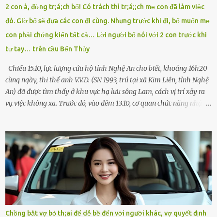
tôi chỉ có một lựa chọn duy nhất: chạy. Tôi quăng xe vào vệ đường,
2 con à, đừng tr;á;ch bố! Có trách thì tr;á;;ch mẹ con đã làm việc
rút tờ giấy báo dự thi nhét túi áo, đeo ba lô và chạy . Chạy miết.
đó. Giờ bố sẽ đưa các con đi cùng. Nhưng trước khi đi, bố muốn mẹ
Chạy không ngừng. Qua ngã...
con phải chứng kiến tất cả… Lời người bố nói với 2 con trước khi
tự tay… trên cầu Bến Thủy
Chiều 15.10, lực lượng cứu hộ tỉnh Nghệ An cho biết, khoảng 16h20
cùng ngày, thi thể anh V.V.D. (SN 1993, trú tại xã Kim Liên, tỉnh Nghệ
An) đã được tìm thấy ở khu vực hạ lưu sông Lam, cách vị trí xảy ra
vụ việc không xa. Trước đó, vào đêm 13.10, cơ quan chức năng nhận
được tin báo có một người đàn ông điều khiển xe máy lên cầu Bến
Thủy – cây cầu bắc qua sông Lam nối hai tỉnh Nghệ An và Hà Tĩnh
– rồi để lại xe máy trên cầu, ôm theo 2 con gái nhỏ nhảy xuống
sông. Người thân và hàng xóm ngóng chờ thông tin tìm kiếm 3 bố
con mất tích trên sông Lam sau vụ nhảy cầu. Ảnh: Hải Dương Tại
hiện trường, người dân phát hiện một chiếc xe máy mang biển kiểm
soát Nghệ An cùng hai chiếc cặp học sinh. Ngay trong đêm, lực
lượng chức năng phối hợp cùng các đội cứu hộ tình nguyện triển
khai tìm kiếm. Danh tính các nạn nhân được xác định là anh V.V.D.
Chồng bắt vợ bỏ th;ai để dễ bề đến với người khác, vợ quyết định