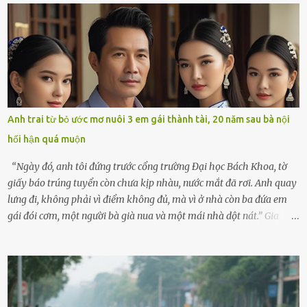
không kém. Ông Minh, vốn là một người đàn ông điềm đạm, ít nói,
hôm ấy lại đặc biệt vui vẻ. Ông chuẩn bị hành lý cho chuyến đi biển
cùng cô con gái 8 tuổi tên Thảo. “Em ở nhà nghỉ ngơi nhé, anh đưa
con đi biển hai ngày, để nó được ngắm sóng, nghịch cát. Về chắc nó
sẽ kể cho em nghe cả tuần không hết chuyện.” – Ông Minh cười
hiền, vuốt tóc vợ. Bà Hạnh nhìn chồng và con gái ríu rít chuẩn bị mà
lòng cũng rộn ràng. Bà vốn ít có dịp đi xa vì còn bận buôn bán ở chợ,
Anh trai từ bỏ ước mơ nuôi 3 em gái thành tài, 20 năm sau bà nội
nên lần này cũng đành ở nhà. Thảo ôm chầm lấy mẹ trước khi đi:
hối hận quá muộn
“Con sẽ nhặt thật nhiều vỏ sò cho mẹ nhé!” Chiếc xe khách lăn
bánh rời khỏi bến...
“Ngày đó, anh tôi đứng trước cổng trường Đại học Bách Khoa, tờ
giấy báo trúng tuyển còn chưa kịp nhàu, nước mắt đã rơi. Anh quay
lưng đi, không phải vì điểm không đủ, mà vì ở nhà còn ba đứa em
gái đói cơm, một người bà già nua và một mái nhà dột nát.” Gia
đình anh Trí sống ở một xã nhỏ thuộc huyện Hương Sơn, Hà Tĩnh.
Mẹ mất sớm khi đứa út mới lên ba, cha thì bỏ đi biệt xứ từ đó không
có tin tức. Mọi gánh nặng đổ dồn lên đôi vai gầy guộc của bà nội –
cụ Nguyễn Thị Đào – và cậu con trai cả là Trí, lúc đó mới chỉ 17 tuổi.
Trí là học sinh giỏi toàn huyện, học lớp 12 nhưng đã biết làm ruộng,