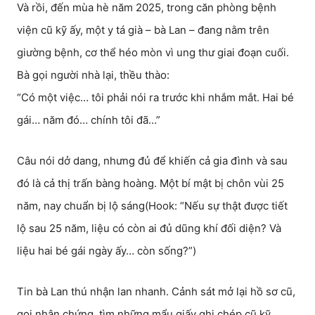
Và rồi, đến mùa hè năm 2025, trong căn phòng bệnh
viện cũ kỹ ấy, một y tá già – bà Lan – đang nằm trên
giường bệnh, cơ thể héo mòn vì ung thư giai đoạn cuối.
Bà gọi người nhà lại, thều thào:
“Có một việc… tôi phải nói ra trước khi nhắm mắt. Hai bé
gái… năm đó… chính tôi đã…”
Câu nói dở dang, nhưng đủ để khiến cả gia đình và sau
đó là cả thị trấn bàng hoàng. Một bí mật bị chôn vùi 25
năm, nay chuẩn bị lộ sáng(Hook: “Nếu sự thật được tiết
lộ sau 25 năm, liệu có còn ai đủ dũng khí đối diện? Và
liệu hai bé gái ngày ấy… còn sống?”)
Tin bà Lan thú nhận lan nhanh. Cảnh sát mở lại hồ sơ cũ,
gọi nhân chứng, tìm những mẩu giấy ghi chép cũ kỹ.