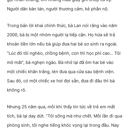
Người dân bàn tán, người thương cảm, kẻ phẫn nộ.
Trong bản lời khai chính thức, bà Lan nói rằng vào năm
2000, bà bị một nhóm người lạ tiếp cận. Họ hứa sẽ trả
khoản tiền lớn nếu bà giúp đưa hai bé sơ sinh ra ngoài.
“Lúc đó tôi nghèo, chồng bệnh, con thì học phí cao… Tôi
mờ mắt”, bà nghẹn ngào. Bà nhớ lại đã ôm hai bé vào
một chiếc khăn trắng, lén đưa qua cửa sau bệnh viện.
Sau đó, có một chiếc xe hơi đợi sẵn, đưa đi đâu thì bà
không rõ.
Nhưng 25 năm qua, mỗi khi thấy tin tức về trẻ em mất
tích, bà lại day dứt. “Tôi sống mà như chết. Mỗi lần đi qua
phòng sinh, tôi nghe tiếng khóc vọng lại trong đầu. Nay