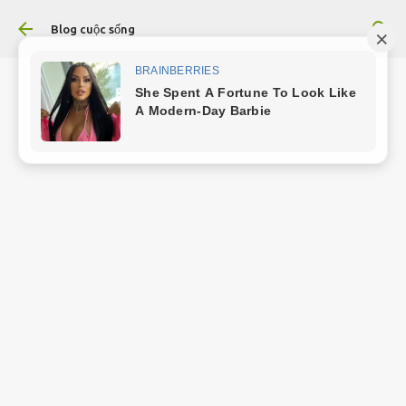
Chuyển đến nội dung chính
Blog cuộc sống