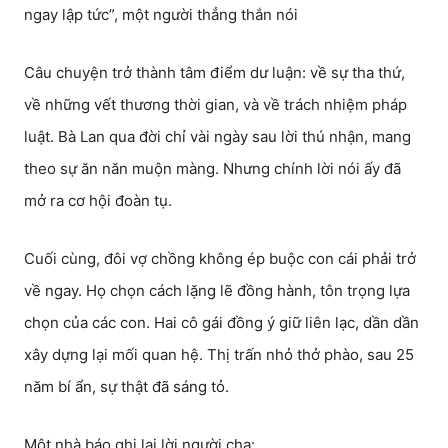
ngay lập tức”, một người thẳng thắn nói
Câu chuyện trở thành tâm điểm dư luận: về sự tha thứ,
về những vết thương thời gian, và về trách nhiệm pháp
luật. Bà Lan qua đời chỉ vài ngày sau lời thú nhận, mang
theo sự ăn năn muộn màng. Nhưng chính lời nói ấy đã
mở ra cơ hội đoàn tụ.
Cuối cùng, đôi vợ chồng không ép buộc con cái phải trở
về ngay. Họ chọn cách lặng lẽ đồng hành, tôn trọng lựa
chọn của các con. Hai cô gái đồng ý giữ liên lạc, dần dần
xây dựng lại mối quan hệ. Thị trấn nhỏ thở phào, sau 25
năm bí ẩn, sự thật đã sáng tỏ.
Một nhà báo ghi lại lời người cha: