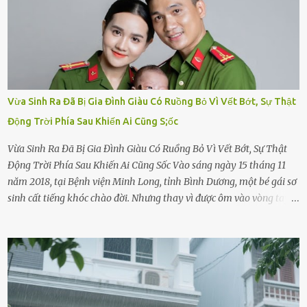
Vừa Sinh Ra Đã Bị Gia Đình Giàu Có Ruồng Bỏ Vì Vết Bớt, Sự Thật
Động Trời Phía Sau Khiến Ai Cũng S;ốc
Vừa Sinh Ra Đã Bị Gia Đình Giàu Có Ruồng Bỏ Vì Vết Bớt, Sự Thật
Động Trời Phía Sau Khiến Ai Cũng Sốc Vào sáng ngày 15 tháng 11
năm 2018, tại Bệnh viện Minh Long, tỉnh Bình Dương, một bé gái sơ
sinh cất tiếng khóc chào đời. Nhưng thay vì được ôm vào vòng tay
ấm áp của gia đình, bé lại đối diện với sự ruồng bỏ lạnh lùng. Đứa
trẻ – với một vết bớt đen trên má – bị gia đình ngoại hình hoàn
hảo, địa vị cao sang của ông Trần Quốc Tùng xem như điềm gở. Ông
Tùng, một doanh nhân quyền lực có tiếng ở Bình Dương, cùng vợ là
bà Đỗ Thị Nga, lập tức ra quyết định nhẫn tâm: bỏ lại đứa trẻ. Họ
viện cớ “không đủ khả năng nuôi dưỡng” và ký vào giấy từ chối