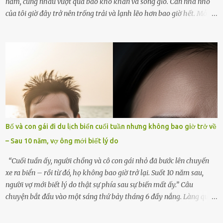
năm, cùng nhau vượt qua bao khó khăn và sóng gió. Căn nhà nhỏ
của tôi giờ đây trở nên trống trải và lạnh lẽo hơn bao giờ hết. Mỗi
góc trong nhà đều gợi nhớ về hình bóng của cô ấy – người phụ nữ
mà tôi đã yêu thương và chia sẻ cả cuộc đời. Ngày vợ mất, tôi như
rơi vào khoảng trống vô tận, chẳng còn muốn làm gì ngoài việc
ngồi lặng lẽ nhớ về cô ấy. Nhưng cuộc sống không cho phép tôi mãi
chìm đắm trong đau khổ. Họ hàng, bạn bè và những người thân
thiết đã đến bên, giúp tôi tổ chức tang lễ chu toàn. Và hôm nay là
ngày giỗ đầu tiên của vợ, 49 ngày sau khi cô ấy rời xa tôi mãi
mãi.Buổi sáng hôm đó, sau khi cúng cơm xong, tôi quyết định lên
sắp xếp lại bàn thờ vợ. Mọi thứ vẫn như mọi ngày, nhưng có điều gì
Bố và con gái đi du lịch biển cuối tuần nhưng không bao giờ trở về
đó kỳ lạ mà tôi không thể giải thích được. Trong khoảnh khắc tôi
– Sau 10 năm, vợ ông mới biết lý do
cúi xuống lau chùi bát hương, một luồng gió lạ thoáng qua, khiến
tôi giật mình. Và rồi, một chuyện kinh...
“Cuối tuần ấy, người chồng và cô con gái nhỏ đã bước lên chuyến
xe ra biển – rồi từ đó, họ không bao giờ trở lại. Suốt 10 năm sau,
người vợ mới biết lý do thật sự phía sau sự biến mất ấy.” Câu
chuyện bắt đầu vào một sáng thứ bảy tháng 6 đầy nắng. Làng quê
ven sông rộn ràng với tiếng gà gáy, tiếng trẻ con gọi nhau ra đồng
bắt cào cào. Ngôi nhà nhỏ của ông Minh và bà Hạnh cũng rộn ràng