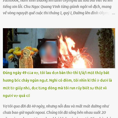
Facebook, nam sinh Đường lên đỉnh Olympia đã xóa bài viết và lên
tiếng xin lỗi. Chu Ngọc Quang Vinh từng giành ngôi vô địch, mang
về vòng nguyệt quế cuộc thi tháng 1, quý I, Đường lên đỉnh Olympia.
Ảnh: Đơn vị cung cấp Trước đó, đêm ngày 1.9, trên mạng xã hội, một
tài khoản của học sinh mang tên Chu Vinh có bài viết có nội dung
chưa phù hợp, gây xôn xao, bức xúc trong dư luận. Ngay sau đó,
Trường THPT Chuyên Nguyễn Tất Thành báo cáo xác nhận tài
khoản Chu Vinh là của học sinh Chu Ngọc Quang Vinh, lớp 12 Anh
của nhà trường. Nam sinh này từng giành ngôi vô địch, mang về
vòng nguyệt quế cuộc thi tháng 1, quý I, Đường lên đỉnh Olympia
năm thứ 24. Quá trình giáo dục, học sinh Chu Ngọc Quang Vinh đã
nhận thức được nội dung bài viết của bản thân trên mạng xã hội
Đúng ngày 49 của vợ, tôi lau dọn bàn thờ thì t/á/i mặt thấy bát
ngày 1.9 là chưa phù hợp nên đã chủ động gỡ bài viết và đăng bài
hương bốc cháy ngùn ngụt. Nghi có điềm, tôi nhìn kĩ thì ở dưới là
xin lỗi trên trang Facebook cá nhân. Chu Ngọc Quang Vinh làm việc
một tờ giấy nhỏ, đọc từng dòng mà tôi run rẩy biết sự thật về
với cơ quan chức năng. Ảnh: Đơn vị cung...
người vợ quá cố
Vợ tôi qua đời đã 49 ngày, nhưng nỗi đau và mất mát dường như
chưa bao giờ nguôi ngoai. Chúng tôi đã sống bên nhau suốt 20