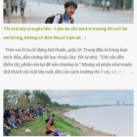
làm thuê, biết đi cày thuê từ 4h sáng rồi lại tất tả về đi học. Người
trong làng thương lắm, bảo: “Thằng Trí học giỏi mà hiền, sau này
nên ông này bà nọ đó!” Trí có ba cô em gái: Mai, Lan và Hương – ba
cái tên mẹ đặt lúc còn sống, mong tụi nhỏ sau này như hoa mai nở
Tôi vừa vẫy vừa gào lên: – Làm ơn chở em tới trường thi với! Xe
giữa mùa đông. Nhưng hoa có đẹp mấy cũng cần đất màu, mà nhà
em h/ỏng, không có điện thoại! Làm ơn…!
thì chỉ toàn đất sỏi đá và khốn khó. Năm đó, Trí đỗ Đại học Bách
Khoa Hà...
Trên vai là ba lô đựng bút thước, giấy tờ. Trong đầu là hàng loạt
trích dẫn, dẫn chứng đã học thuộc làu. Tôi tự nhủ: “Chỉ cần đến
điểm thi, phần còn lại để văn chương lo.” Nhưng số phận như muốn
thử thách tôi một lần cuối. Khi còn cách trường thi 7 cây số, chiếc xe
máy cà tàng của tôi đột nhiên chết máy giữa đường. Tôi luống
cuống đề lại, đạp liên tục, mở cốp, lay ổ điện… nhưng vô ích. Rồi tôi
sực nhớ – điện thoại đang sạc, sáng nay quên mang theo! Giữa con
đường thưa thớt người qua lại, tôi hoảng loạn vẫy tay xin đi nhờ. –
Chú ơi, cháu đi thi, xe hỏng rồi! Làm ơn cho cháu đi nhờ với! – Cô ơi,
giúp cháu với, cháu không có điện thoại… Người thì lắc đầu. Người
thì tăng ga tránh xa như né một kẻ lừa đảo. Tôi gào lên giữa đường
như một kẻ mất trí. Vô ích. 6h10. Còn hơn 30 phút nữa. Trong đầu