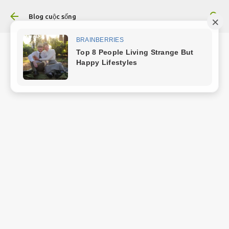
Chuyển đến nội dung chính
Blog cuộc sống