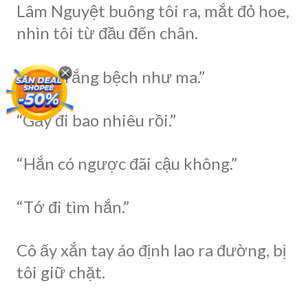
Lâm Nguyệt buông tôi ra, mắt đỏ hoe,
nhìn tôi từ đầu đến chân.
“Mặt trắng bệch như ma.”
“Gầy đi bao nhiêu rồi.”
“Hắn có ngược đãi cậu không.”
“Tớ đi tìm hắn.”
Cô ấy xắn tay áo định lao ra đường, bị
tôi giữ chặt.