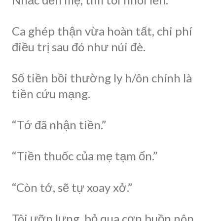
Ca ghép thận vừa hoàn tất, chi phí
điều trị sau đó như núi đè.
Số tiền bồi thường ly h/ôn chính là
tiền cứu mạng.
“Tớ đã nhận tiền.”
“Tiền thuốc của mẹ tạm ổn.”
“Còn tớ, sẽ tự xoay xở.”
Tôi ưỡn lưng, bỏ qua cơn buồn nôn