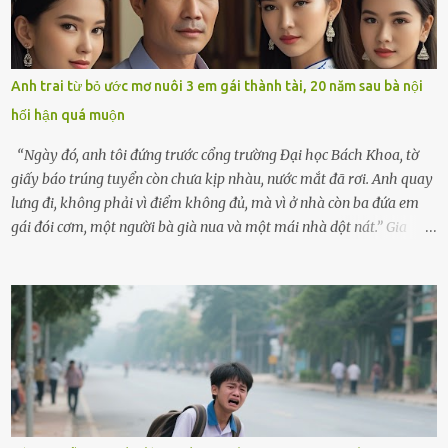
con đi biển hai ngày, để nó được ngắm sóng, nghịch cát. Về chắc nó
sẽ kể cho em nghe cả tuần không hết chuyện.” – Ông Minh cười
hiền, vuốt tóc vợ. Bà Hạnh nhìn chồng và con gái ríu rít chuẩn bị mà
lòng cũng rộn ràng. Bà vốn ít có dịp đi xa vì còn bận buôn bán ở chợ,
Anh trai từ bỏ ước mơ nuôi 3 em gái thành tài, 20 năm sau bà nội
nên lần này cũng đành ở nhà. Thảo ôm chầm lấy mẹ trước khi đi:
hối hận quá muộn
“Con sẽ nhặt thật nhiều vỏ sò cho mẹ nhé!” Chiếc xe khách lăn
bánh rời khỏi bến...
“Ngày đó, anh tôi đứng trước cổng trường Đại học Bách Khoa, tờ
giấy báo trúng tuyển còn chưa kịp nhàu, nước mắt đã rơi. Anh quay
lưng đi, không phải vì điểm không đủ, mà vì ở nhà còn ba đứa em
gái đói cơm, một người bà già nua và một mái nhà dột nát.” Gia
đình anh Trí sống ở một xã nhỏ thuộc huyện Hương Sơn, Hà Tĩnh.
Mẹ mất sớm khi đứa út mới lên ba, cha thì bỏ đi biệt xứ từ đó không
có tin tức. Mọi gánh nặng đổ dồn lên đôi vai gầy guộc của bà nội –
cụ Nguyễn Thị Đào – và cậu con trai cả là Trí, lúc đó mới chỉ 17 tuổi.
Trí là học sinh giỏi toàn huyện, học lớp 12 nhưng đã biết làm ruộng,
làm thuê, biết đi cày thuê từ 4h sáng rồi lại tất tả về đi học. Người
trong làng thương lắm, bảo: “Thằng Trí học giỏi mà hiền, sau này
nên ông này bà nọ đó!” Trí có ba cô em gái: Mai, Lan và Hương – ba
cái tên mẹ đặt lúc còn sống, mong tụi nhỏ sau này như hoa mai nở