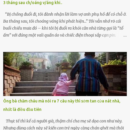
3 tháng sau ch/oáng v/áng khi..
tình cờ chứng kiến giây phút bé bị đưa đi trong lặng lẽ. Nét mặt đỏ
hỏn, bàn tay bé xíu co quắp, ...
“Bị chồng đuổi đi, tôi đành nhận lời làm vợ anh phụ hồ để có chỗ ở.
Ba tháng sau, tôi choáng váng khi phát hiện…” Tôi vẫn nhớ rõ cái
buổi chiều mưa đó – khi tôi bị đuổi ra khỏi căn nhà từng gọi là “tổ
ấm” với đúng một vali quần áo và chiếc điện thoại sắp cạn pin.
Chồng tôi – người từng thề thốt “một đời yêu em” – đã không chút
thương xót ném tôi ra đường sau khi tôi bị sảy thai lần thứ hai. “Tôi
cưới cô để có con. Không phải để nuôi một cái thân bất tài chỉ biết
khóc lóc,” anh ta gằn giọng, đẩy mạnh cánh cửa trước mặt tôi.
Tiếng cánh cửa đóng lại, vang lên như một bản án lạnh lùng. Tôi
đứng chết lặng giữa cơn mưa, không biết đi đâu, về đâu. Bố mẹ tôi
mất sớm. Tôi chẳng có anh chị em. Họ hàng cũng thưa thớt, chẳng
ai thân thiết đến mức có thể mở lòng cho tôi tá túc. Bạn bè? Ai cũng
bận rộn với gia đình riêng của họ. Tôi đã từng đặt cược cả thanh
Ông bà chăm cháu mà nói ra 7 câu này thì sớm tan cửa nát nhà,
xuân vào người chồng ấy – và giờ, tôi chỉ còn lại chính mình. Tôi lên
nhất là điều đầu tiên
chiếc xe buýt cuối ngày, trốn chạy khỏi thành phố và nỗi đau. Tôi v...
Thực tế thì kể cả người già, thậm chí cha mẹ sẽ dọa con như này.
Nhưng dùng cách này sẽ kiến con trẻ ngày càng chán ghét mà thôi