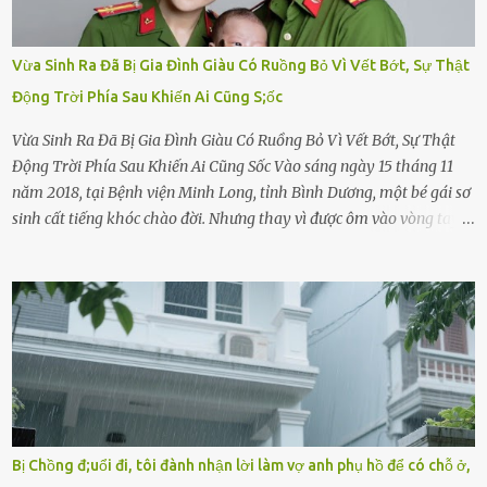
Vừa Sinh Ra Đã Bị Gia Đình Giàu Có Ruồng Bỏ Vì Vết Bớt, Sự Thật
Động Trời Phía Sau Khiến Ai Cũng S;ốc
Vừa Sinh Ra Đã Bị Gia Đình Giàu Có Ruồng Bỏ Vì Vết Bớt, Sự Thật
Động Trời Phía Sau Khiến Ai Cũng Sốc Vào sáng ngày 15 tháng 11
năm 2018, tại Bệnh viện Minh Long, tỉnh Bình Dương, một bé gái sơ
sinh cất tiếng khóc chào đời. Nhưng thay vì được ôm vào vòng tay
ấm áp của gia đình, bé lại đối diện với sự ruồng bỏ lạnh lùng. Đứa
trẻ – với một vết bớt đen trên má – bị gia đình ngoại hình hoàn
hảo, địa vị cao sang của ông Trần Quốc Tùng xem như điềm gở. Ông
Tùng, một doanh nhân quyền lực có tiếng ở Bình Dương, cùng vợ là
bà Đỗ Thị Nga, lập tức ra quyết định nhẫn tâm: bỏ lại đứa trẻ. Họ
viện cớ “không đủ khả năng nuôi dưỡng” và ký vào giấy từ chối
quyền giám hộ, yêu cầu bệnh viện xử lý bé như một trường hợp bị
bỏ rơi. Trong khi ấy, con gái ruột của họ – Trần Lệ Mi – vẫn đang
mê man sau sinh, hoàn toàn không hay biết chuyện gì xảy ra.
Bị Chồng đ;uổi đi, tôi đành nhận lời làm vợ anh phụ hồ để có chỗ ở,
Thiếu úy Nguyễn Thị Mai, một nữ cảnh sát công tác tại địa phương,