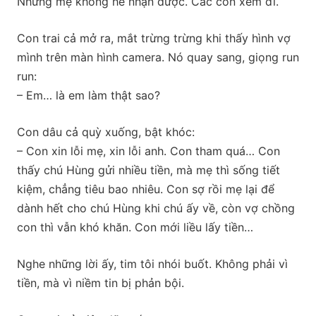
Nhưng mẹ không hề nhận được. Các con xem đi.
Con trai cả mở ra, mắt trừng trừng khi thấy hình vợ
mình trên màn hình camera. Nó quay sang, giọng run
run:
– Em… là em làm thật sao?
Con dâu cả quỳ xuống, bật khóc:
– Con xin lỗi mẹ, xin lỗi anh. Con tham quá… Con
thấy chú Hùng gửi nhiều tiền, mà mẹ thì sống tiết
kiệm, chẳng tiêu bao nhiêu. Con sợ rồi mẹ lại để
dành hết cho chú Hùng khi chú ấy về, còn vợ chồng
con thì vẫn khó khăn. Con mới liều lấy tiền…
Nghe những lời ấy, tim tôi nhói buốt. Không phải vì
tiền, mà vì niềm tin bị phản bội.