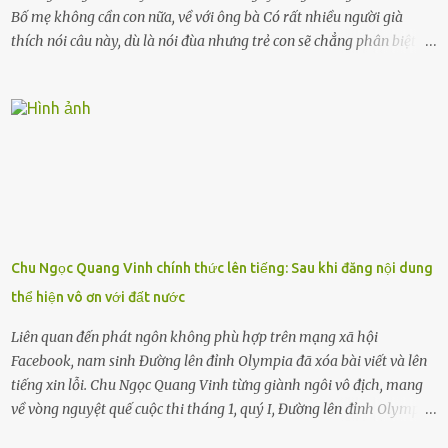
Bố mẹ không cần con nữa, về với ông bà Có rất nhiều người già
thích nói câu này, dù là nói đùa nhưng trẻ con sẽ chẳng phân biệt
được nên chúng sẽ cực kỳ buồn. Đôi khi con cái phải rời xa cha mẹ,
sống với người già, lúc này con rất buồn. Thế nên người lớn hãy
khuyên nhủ con thật cẩn thận. Nếu cháu không nghe lời, cảnh sát
sẽ bắt Thực tế thì kể cả người già, thậm chí cha mẹ sẽ dọa con như
này. Nhưng dùng cách này sẽ kiến con trẻ ngày càng chán ghét mà
thôi. Đôi khi con cái phải rời xa cha mẹ, sống với người già, lúc này
con rất buồn. (ảnh minh họa) Nếu một ngày nào đó một đứa trẻ
gặp nguy hiểm và cần được giúp đỡ nhưng không dám gọi cảnh sát
để được giúp đỡ thì có thể sẽ bỏ lỡ cơ hội và gặp nguy hiểm. Trẻ con
Chu Ngọc Quang Vinh chính thức lên tiếng: Sau khi đăng nội dung
có biết gì đâu Nhiều người cứ coi trẻ còn nhỏ nên dù có phạm sai
thể hiện vô ơn với đất nước
lầm, thì họ cũng không trách mắng. Nhưng nếu người lớn tuổi
không dạy con cẩn...
Liên quan đến phát ngôn không phù hợp trên mạng xã hội
Facebook, nam sinh Đường lên đỉnh Olympia đã xóa bài viết và lên
tiếng xin lỗi. Chu Ngọc Quang Vinh từng giành ngôi vô địch, mang
về vòng nguyệt quế cuộc thi tháng 1, quý I, Đường lên đỉnh Olympia.
Ảnh: Đơn vị cung cấp Trước đó, đêm ngày 1.9, trên mạng xã hội, một