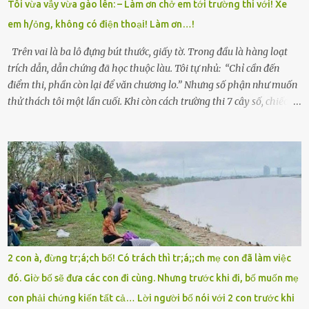
Tôi vừa vẫy vừa gào lên: – Làm ơn chở em tới trường thi với! Xe
giữa mùa đông. Nhưng hoa có đẹp mấy cũng cần đất màu, mà nhà
em h/ỏng, không có điện thoại! Làm ơn…!
thì chỉ toàn đất sỏi đá và khốn khó. Năm đó, Trí đỗ Đại học Bách
Khoa Hà...
Trên vai là ba lô đựng bút thước, giấy tờ. Trong đầu là hàng loạt
trích dẫn, dẫn chứng đã học thuộc làu. Tôi tự nhủ: “Chỉ cần đến
điểm thi, phần còn lại để văn chương lo.” Nhưng số phận như muốn
thử thách tôi một lần cuối. Khi còn cách trường thi 7 cây số, chiếc xe
máy cà tàng của tôi đột nhiên chết máy giữa đường. Tôi luống
cuống đề lại, đạp liên tục, mở cốp, lay ổ điện… nhưng vô ích. Rồi tôi
sực nhớ – điện thoại đang sạc, sáng nay quên mang theo! Giữa con
đường thưa thớt người qua lại, tôi hoảng loạn vẫy tay xin đi nhờ. –
Chú ơi, cháu đi thi, xe hỏng rồi! Làm ơn cho cháu đi nhờ với! – Cô ơi,
giúp cháu với, cháu không có điện thoại… Người thì lắc đầu. Người
thì tăng ga tránh xa như né một kẻ lừa đảo. Tôi gào lên giữa đường
như một kẻ mất trí. Vô ích. 6h10. Còn hơn 30 phút nữa. Trong đầu
tôi chỉ có một lựa chọn duy nhất: chạy. Tôi quăng xe vào vệ đường,
2 con à, đừng tr;á;ch bố! Có trách thì tr;á;;ch mẹ con đã làm việc
rút tờ giấy báo dự thi nhét túi áo, đeo ba lô và chạy . Chạy miết.
đó. Giờ bố sẽ đưa các con đi cùng. Nhưng trước khi đi, bố muốn mẹ
Chạy không ngừng. Qua ngã...
con phải chứng kiến tất cả… Lời người bố nói với 2 con trước khi