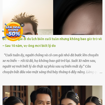
rơi vào khoảng trống vô tận, chẳng còn muốn làm gì ngoài việc
ngồi lặng lẽ nhớ về cô ấy. Nhưng cuộc sống không cho phép tôi mãi
chìm đắm trong đau khổ. Họ hàng, bạn bè và những người thân
thiết đã đến bên, giúp tôi tổ chức tang lễ chu toàn. Và hôm nay là
ngày giỗ đầu tiên của vợ, 49 ngày sau khi cô ấy rời xa tôi mãi
mãi.Buổi sáng hôm đó, sau khi cúng cơm xong, tôi quyết định lên
sắp xếp lại bàn thờ vợ. Mọi thứ vẫn như mọi ngày, nhưng có điều gì
Bố và con gái đi du lịch biển cuối tuần nhưng không bao giờ trở về
đó kỳ lạ mà tôi không thể giải thích được. Trong khoảnh khắc tôi
– Sau 10 năm, vợ ông mới biết lý do
cúi xuống lau chùi bát hương, một luồng gió lạ thoáng qua, khiến
tôi giật mình. Và rồi, một chuyện kinh...
“Cuối tuần ấy, người chồng và cô con gái nhỏ đã bước lên chuyến
xe ra biển – rồi từ đó, họ không bao giờ trở lại. Suốt 10 năm sau,
người vợ mới biết lý do thật sự phía sau sự biến mất ấy.” Câu
chuyện bắt đầu vào một sáng thứ bảy tháng 6 đầy nắng. Làng quê
ven sông rộn ràng với tiếng gà gáy, tiếng trẻ con gọi nhau ra đồng
bắt cào cào. Ngôi nhà nhỏ của ông Minh và bà Hạnh cũng rộn ràng
không kém. Ông Minh, vốn là một người đàn ông điềm đạm, ít nói,
hôm ấy lại đặc biệt vui vẻ. Ông chuẩn bị hành lý cho chuyến đi biển
cùng cô con gái 8 tuổi tên Thảo. “Em ở nhà nghỉ ngơi nhé, anh đưa