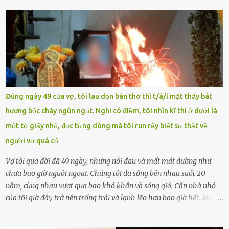
tài khoản của học sinh mang tên Chu Vinh có bài viết có nội dung
chưa phù hợp, gây xôn xao, bức xúc trong dư luận. Ngay sau đó,
Trường THPT Chuyên Nguyễn Tất Thành báo cáo xác nhận tài
khoản Chu Vinh là của học sinh Chu Ngọc Quang Vinh, lớp 12 Anh
của nhà trường. Nam sinh này từng giành ngôi vô địch, mang về
vòng nguyệt quế cuộc thi tháng 1, quý I, Đường lên đỉnh Olympia
năm thứ 24. Quá trình giáo dục, học sinh Chu Ngọc Quang Vinh đã
nhận thức được nội dung bài viết của bản thân trên mạng xã hội
Đúng ngày 49 của vợ, tôi lau dọn bàn thờ thì t/á/i mặt thấy bát
ngày 1.9 là chưa phù hợp nên đã chủ động gỡ bài viết và đăng bài
hương bốc cháy ngùn ngụt. Nghi có điềm, tôi nhìn kĩ thì ở dưới là
xin lỗi trên trang Facebook cá nhân. Chu Ngọc Quang Vinh làm việc
một tờ giấy nhỏ, đọc từng dòng mà tôi run rẩy biết sự thật về
với cơ quan chức năng. Ảnh: Đơn vị cung...
người vợ quá cố
Vợ tôi qua đời đã 49 ngày, nhưng nỗi đau và mất mát dường như
chưa bao giờ nguôi ngoai. Chúng tôi đã sống bên nhau suốt 20
năm, cùng nhau vượt qua bao khó khăn và sóng gió. Căn nhà nhỏ
của tôi giờ đây trở nên trống trải và lạnh lẽo hơn bao giờ hết. Mỗi
góc trong nhà đều gợi nhớ về hình bóng của cô ấy – người phụ nữ
mà tôi đã yêu thương và chia sẻ cả cuộc đời. Ngày vợ mất, tôi như