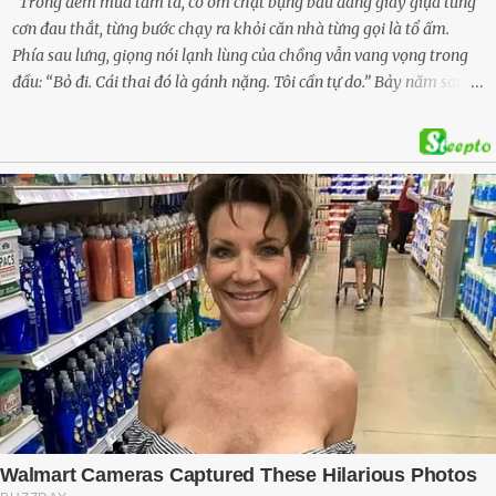
Trong đêm mưa tầm tã, cô ôm chặt bụng bầu đang giãy giụa từng
cơn đau thắt, từng bước chạy ra khỏi căn nhà từng gọi là tổ ấm.
Phía sau lưng, giọng nói lạnh lùng của chồng vẫn vang vọng trong
đầu: “Bỏ đi. Cái thai đó là gánh nặng. Tôi cần tự do.” Bảy năm sau,
cô quay trở về, không chỉ với một đứa con trai – mà là hai, và một
kế hoạch được chuẩn bị kỹ lưỡng để người đàn ông phản bội ấy
phải trả giá … Hà Nội, mùa thu năm 2018, cái lạnh len lỏi qua từng
khe cửa gỗ cũ kỹ. Trong một căn biệt thự sang trọng ở phố Tây Hồ,
Ngọc Anh ngồi lặng lẽ trên ghế sofa, tay đặt lên bụng – nơi hai sinh
linh bé bỏng đang lớn dần từng ngày. Cô chưa bao giờ nghĩ mình sẽ
phải sống trong sợ hãi khi mang thai, đặc biệt là sợ… chính chồng
mình. Trí – người chồng mà cô từng yêu đến mù quáng, đã không
còn là người đàn ông của ngày đầu. Thành đạt, quyền lực, nhưng
cũng dối trá và lạnh lùng. Gần đây, anh hay về muộn, thậm chí có
đêm không về. Và rồi, trong một bữa cơm tối vắng lặng, Trí ném
xuống bàn ly n...