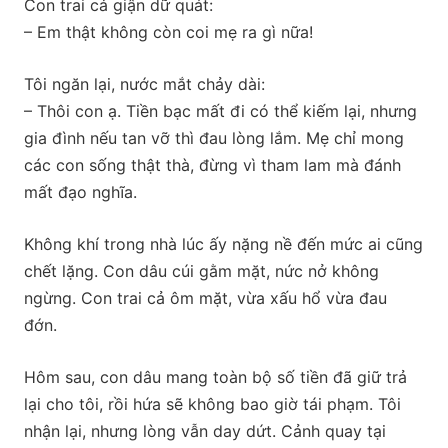
Con trai cả giận dữ quát:
– Em thật không còn coi mẹ ra gì nữa!
Tôi ngăn lại, nước mắt chảy dài:
– Thôi con ạ. Tiền bạc mất đi có thể kiếm lại, nhưng
gia đình nếu tan vỡ thì đau lòng lắm. Mẹ chỉ mong
các con sống thật thà, đừng vì tham lam mà đánh
mất đạo nghĩa.
Không khí trong nhà lúc ấy nặng nề đến mức ai cũng
chết lặng. Con dâu cúi gằm mặt, nức nở không
ngừng. Con trai cả ôm mặt, vừa xấu hổ vừa đau
đớn.
Hôm sau, con dâu mang toàn bộ số tiền đã giữ trả
lại cho tôi, rồi hứa sẽ không bao giờ tái phạm. Tôi
nhận lại, nhưng lòng vẫn day dứt. Cảnh quay tại