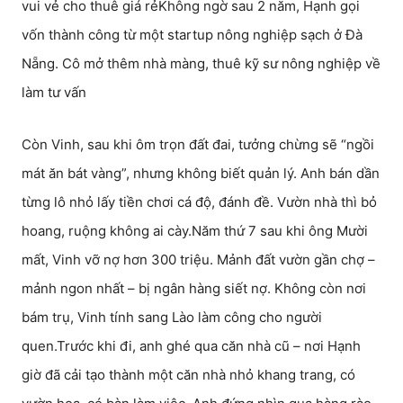
vui vẻ cho thuê giá rẻKhông ngờ sau 2 năm, Hạnh gọi
vốn thành công từ một startup nông nghiệp sạch ở Đà
Nẵng. Cô mở thêm nhà màng, thuê kỹ sư nông nghiệp về
làm tư vấn
Còn Vinh, sau khi ôm trọn đất đai, tưởng chừng sẽ “ngồi
mát ăn bát vàng”, nhưng không biết quản lý. Anh bán dần
từng lô nhỏ lấy tiền chơi cá độ, đánh đề. Vườn nhà thì bỏ
hoang, ruộng không ai cày.Năm thứ 7 sau khi ông Mười
mất, Vinh vỡ nợ hơn 300 triệu. Mảnh đất vườn gần chợ –
mảnh ngon nhất – bị ngân hàng siết nợ. Không còn nơi
bám trụ, Vinh tính sang Lào làm công cho người
quen.Trước khi đi, anh ghé qua căn nhà cũ – nơi Hạnh
giờ đã cải tạo thành một căn nhà nhỏ khang trang, có