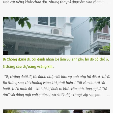
sinh cất tiếng khóc chào đời. Nhưng thay vì được ôm vào vòng tay
ấm áp của gia đình, bé lại đối diện với sự ruồng bỏ lạnh lùng. Đứa
trẻ – với một vết bớt đen trên má – bị gia đình ngoại hình hoàn
hảo, địa vị cao sang của ông Trần Quốc Tùng xem như điềm gở. Ông
Tùng, một doanh nhân quyền lực có tiếng ở Bình Dương, cùng vợ là
bà Đỗ Thị Nga, lập tức ra quyết định nhẫn tâm: bỏ lại đứa trẻ. Họ
viện cớ “không đủ khả năng nuôi dưỡng” và ký vào giấy từ chối
quyền giám hộ, yêu cầu bệnh viện xử lý bé như một trường hợp bị
bỏ rơi. Trong khi ấy, con gái ruột của họ – Trần Lệ Mi – vẫn đang
mê man sau sinh, hoàn toàn không hay biết chuyện gì xảy ra.
Bị Chồng đ;uổi đi, tôi đành nhận lời làm vợ anh phụ hồ để có chỗ ở,
Thiếu úy Nguyễn Thị Mai, một nữ cảnh sát công tác tại địa phương,
3 tháng sau ch/oáng v/áng khi..
tình cờ chứng kiến giây phút bé bị đưa đi trong lặng lẽ. Nét mặt đỏ
hỏn, bàn tay bé xíu co quắp, ...
“Bị chồng đuổi đi, tôi đành nhận lời làm vợ anh phụ hồ để có chỗ ở.
Ba tháng sau, tôi choáng váng khi phát hiện…” Tôi vẫn nhớ rõ cái
buổi chiều mưa đó – khi tôi bị đuổi ra khỏi căn nhà từng gọi là “tổ
ấm” với đúng một vali quần áo và chiếc điện thoại sắp cạn pin.
Chồng tôi – người từng thề thốt “một đời yêu em” – đã không chút
thương xót ném tôi ra đường sau khi tôi bị sảy thai lần thứ hai. “Tôi
cưới cô để có con. Không phải để nuôi một cái thân bất tài chỉ biết