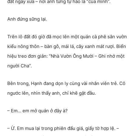
đất ngày xưa – nơi anh từng tự hào là “của mình”.
Anh đứng sững lại.
Trên lô đất đó giờ đã mọc lên một quán cà phê sân vườn
kiểu nông thôn – bàn gỗ, mái lá, cây xanh mát rượi. Biển
hiệu treo đơn giản: “Nhà Vườn Ông Mười – Ghi nhớ một
người Cha”.
Bên trong, Hạnh đang dọn ly cùng vài nhân viên trẻ. Cô
ngước lên, nhìn thấy anh, chỉ khẽ gật đầu.
– Em… em mở quán ở đây à?
– Ừ. Em mua lại trong phiên đấu giá, giấy tờ hợp lệ. –