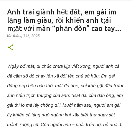
Anh trai giành hết đất, em gái im
lặng làm giàu, rồi khiến anh t;ái
m;ặt với màn “phản đòn” cao tay…
lúc
tháng 7 16, 2025
Ngày bố mất, di chúc chưa kịp viết xong, người anh cả
đã cầm sổ đỏ chạy lên xã đổi tên chủ sở hữu. Em gái
đứng nép bên bàn thờ, mắt đỏ hoe, chỉ khẽ gật đầu trước
ánh nhìn trịch thượng của anh: “Đất đai của đàn ông, em
gái thì lo mà lấy chồng đi.” Mười năm sau, người em gái
ấy khiến cả làng ngỡ ngàng khi xây biệt thự ngay sát
mảnh ruộng cũ. Còn người anh – phải trốn nợ, bỏ nhà đi