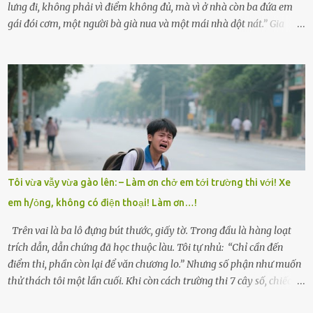
lưng đi, không phải vì điểm không đủ, mà vì ở nhà còn ba đứa em
gái đói cơm, một người bà già nua và một mái nhà dột nát.” Gia
đình anh Trí sống ở một xã nhỏ thuộc huyện Hương Sơn, Hà Tĩnh.
Mẹ mất sớm khi đứa út mới lên ba, cha thì bỏ đi biệt xứ từ đó không
có tin tức. Mọi gánh nặng đổ dồn lên đôi vai gầy guộc của bà nội –
cụ Nguyễn Thị Đào – và cậu con trai cả là Trí, lúc đó mới chỉ 17 tuổi.
Trí là học sinh giỏi toàn huyện, học lớp 12 nhưng đã biết làm ruộng,
làm thuê, biết đi cày thuê từ 4h sáng rồi lại tất tả về đi học. Người
trong làng thương lắm, bảo: “Thằng Trí học giỏi mà hiền, sau này
nên ông này bà nọ đó!” Trí có ba cô em gái: Mai, Lan và Hương – ba
cái tên mẹ đặt lúc còn sống, mong tụi nhỏ sau này như hoa mai nở
Tôi vừa vẫy vừa gào lên: – Làm ơn chở em tới trường thi với! Xe
giữa mùa đông. Nhưng hoa có đẹp mấy cũng cần đất màu, mà nhà
em h/ỏng, không có điện thoại! Làm ơn…!
thì chỉ toàn đất sỏi đá và khốn khó. Năm đó, Trí đỗ Đại học Bách
Khoa Hà...
Trên vai là ba lô đựng bút thước, giấy tờ. Trong đầu là hàng loạt
trích dẫn, dẫn chứng đã học thuộc làu. Tôi tự nhủ: “Chỉ cần đến
điểm thi, phần còn lại để văn chương lo.” Nhưng số phận như muốn
thử thách tôi một lần cuối. Khi còn cách trường thi 7 cây số, chiếc xe
máy cà tàng của tôi đột nhiên chết máy giữa đường. Tôi luống