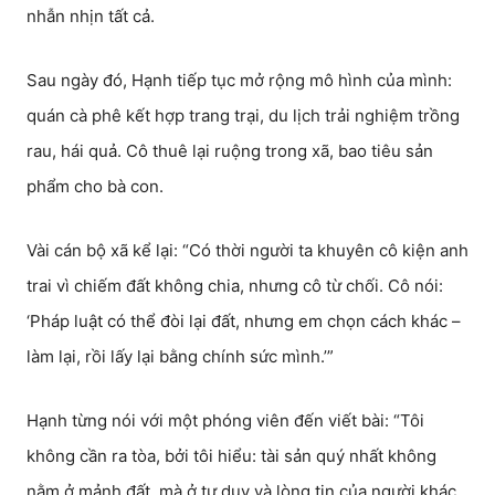
nhẫn nhịn tất cả.
Sau ngày đó, Hạnh tiếp tục mở rộng mô hình của mình:
quán cà phê kết hợp trang trại, du lịch trải nghiệm trồng
rau, hái quả. Cô thuê lại ruộng trong xã, bao tiêu sản
phẩm cho bà con.
Vài cán bộ xã kể lại: “Có thời người ta khuyên cô kiện anh
trai vì chiếm đất không chia, nhưng cô từ chối. Cô nói:
‘Pháp luật có thể đòi lại đất, nhưng em chọn cách khác –
làm lại, rồi lấy lại bằng chính sức mình.’”
Hạnh từng nói với một phóng viên đến viết bài: “Tôi
không cần ra tòa, bởi tôi hiểu: tài sản quý nhất không
nằm ở mảnh đất, mà ở tư duy và lòng tin của người khác.