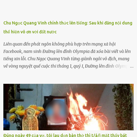
con rất buồn. (ảnh minh họa) Nếu một ngày nào đó một đứa trẻ
gặp nguy hiểm và cần được giúp đỡ nhưng không dám gọi cảnh sát
để được giúp đỡ thì có thể sẽ bỏ lỡ cơ hội và gặp nguy hiểm. Trẻ con
Chu Ngọc Quang Vinh chính thức lên tiếng: Sau khi đăng nội dung
có biết gì đâu Nhiều người cứ coi trẻ còn nhỏ nên dù có phạm sai
thể hiện vô ơn với đất nước
lầm, thì họ cũng không trách mắng. Nhưng nếu người lớn tuổi
không dạy con cẩn...
Liên quan đến phát ngôn không phù hợp trên mạng xã hội
Facebook, nam sinh Đường lên đỉnh Olympia đã xóa bài viết và lên
tiếng xin lỗi. Chu Ngọc Quang Vinh từng giành ngôi vô địch, mang
về vòng nguyệt quế cuộc thi tháng 1, quý I, Đường lên đỉnh Olympia.
Ảnh: Đơn vị cung cấp Trước đó, đêm ngày 1.9, trên mạng xã hội, một
tài khoản của học sinh mang tên Chu Vinh có bài viết có nội dung
chưa phù hợp, gây xôn xao, bức xúc trong dư luận. Ngay sau đó,
Trường THPT Chuyên Nguyễn Tất Thành báo cáo xác nhận tài
khoản Chu Vinh là của học sinh Chu Ngọc Quang Vinh, lớp 12 Anh
của nhà trường. Nam sinh này từng giành ngôi vô địch, mang về
vòng nguyệt quế cuộc thi tháng 1, quý I, Đường lên đỉnh Olympia
năm thứ 24. Quá trình giáo dục, học sinh Chu Ngọc Quang Vinh đã
nhận thức được nội dung bài viết của bản thân trên mạng xã hội
Đúng ngày 49 của vợ, tôi lau dọn bàn thờ thì t/á/i mặt thấy bát