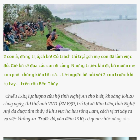
cuống đề lại, đạp liên tục, mở cốp, lay ổ điện… nhưng vô ích. Rồi tôi
sực nhớ – điện thoại đang sạc, sáng nay quên mang theo! Giữa con
đường thưa thớt người qua lại, tôi hoảng loạn vẫy tay xin đi nhờ. –
Chú ơi, cháu đi thi, xe hỏng rồi! Làm ơn cho cháu đi nhờ với! – Cô ơi,
giúp cháu với, cháu không có điện thoại… Người thì lắc đầu. Người
thì tăng ga tránh xa như né một kẻ lừa đảo. Tôi gào lên giữa đường
như một kẻ mất trí. Vô ích. 6h10. Còn hơn 30 phút nữa. Trong đầu
tôi chỉ có một lựa chọn duy nhất: chạy. Tôi quăng xe vào vệ đường,
2 con à, đừng tr;á;ch bố! Có trách thì tr;á;;ch mẹ con đã làm việc
rút tờ giấy báo dự thi nhét túi áo, đeo ba lô và chạy . Chạy miết.
đó. Giờ bố sẽ đưa các con đi cùng. Nhưng trước khi đi, bố muốn mẹ
Chạy không ngừng. Qua ngã...
con phải chứng kiến tất cả… Lời người bố nói với 2 con trước khi
tự tay… trên cầu Bến Thủy
Chiều 15.10, lực lượng cứu hộ tỉnh Nghệ An cho biết, khoảng 16h20
cùng ngày, thi thể anh V.V.D. (SN 1993, trú tại xã Kim Liên, tỉnh Nghệ
An) đã được tìm thấy ở khu vực hạ lưu sông Lam, cách vị trí xảy ra
vụ việc không xa. Trước đó, vào đêm 13.10, cơ quan chức năng nhận
được tin báo có một người đàn ông điều khiển xe máy lên cầu Bến
Thủy – cây cầu bắc qua sông Lam nối hai tỉnh Nghệ An và Hà Tĩnh