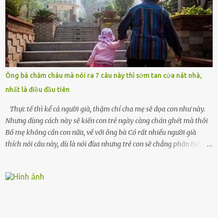
khóc lóc,” anh ta gằn giọng, đẩy mạnh cánh cửa trước mặt tôi.
Tiếng cánh cửa đóng lại, vang lên như một bản án lạnh lùng. Tôi
đứng chết lặng giữa cơn mưa, không biết đi đâu, về đâu. Bố mẹ tôi
mất sớm. Tôi chẳng có anh chị em. Họ hàng cũng thưa thớt, chẳng
ai thân thiết đến mức có thể mở lòng cho tôi tá túc. Bạn bè? Ai cũng
bận rộn với gia đình riêng của họ. Tôi đã từng đặt cược cả thanh
Ông bà chăm cháu mà nói ra 7 câu này thì sớm tan cửa nát nhà,
xuân vào người chồng ấy – và giờ, tôi chỉ còn lại chính mình. Tôi lên
nhất là điều đầu tiên
chiếc xe buýt cuối ngày, trốn chạy khỏi thành phố và nỗi đau. Tôi v...
Thực tế thì kể cả người già, thậm chí cha mẹ sẽ dọa con như này.
Nhưng dùng cách này sẽ kiến con trẻ ngày càng chán ghét mà thôi
Bố mẹ không cần con nữa, về với ông bà Có rất nhiều người già
thích nói câu này, dù là nói đùa nhưng trẻ con sẽ chẳng phân biệt
được nên chúng sẽ cực kỳ buồn. Đôi khi con cái phải rời xa cha mẹ,
sống với người già, lúc này con rất buồn. Thế nên người lớn hãy
khuyên nhủ con thật cẩn thận. Nếu cháu không nghe lời, cảnh sát
sẽ bắt Thực tế thì kể cả người già, thậm chí cha mẹ sẽ dọa con như
này. Nhưng dùng cách này sẽ kiến con trẻ ngày càng chán ghét mà
thôi. Đôi khi con cái phải rời xa cha mẹ, sống với người già, lúc này