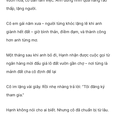
vườn hoa, có bàn làm việc. Anh đứng nhìn qua hàng rào
thấp, lặng người.
Cô em gái năm xưa – người từng khóc lặng lẽ khi anh
giành hết đất – giờ bình thản, điềm đạm, và thành công
hơn anh từng mơ.
Một tháng sau khi anh bỏ đi, Hạnh nhận được cuộc gọi từ
ngân hàng mời đấu giá lô đất vườn gần chợ – nơi từng là
mảnh đất cha cô định để lại
Cô im lặng vài giây. Rồi nhẹ nhàng trả lời: “Tôi đăng ký
tham gia.”
Hạnh không nói cho ai biết. Nhưng cô đã chuẩn bị từ lâu.