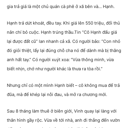
gia trả giá là một chủ quán cà phê ở xã bên và… Hạnh.
Hạnh trả dứt khoát, đều tay. Khi giá lên 550 triệu, đối thủ
nản chí bỏ cuộc. Hạnh trúng thầu.Tin “Cô Hạnh đấu giá
lại được đất cũ” lan nhanh cả xã. Có người bảo: “Con nhỏ
đó giỏi thiệt, lấy lại đúng chỗ cha nó để dành mà bị thằng
anh hất tay.” Có người xuýt xoa: “Vừa thông minh, vừa
biết nhịn, chớ như người khác là thưa ra tòa rồi.”
Nhưng chỉ có một mình Hạnh biết – cô không mua để trả
đũa, mà để khép lại nỗi đau, và mở ra chương mới.
Sau 8 tháng làm thuê ở biên giới, Vinh quay lại làng với
thân hình gầy rộc. Vừa về tới nhà, anh đi thẳng đến vườn