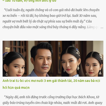
– Sau 10 năm, vợ ông mới biết lý do
cúi xuống lau chùi bát hương, một luồng gió lạ thoáng qua, khiến
tôi giật mình. Và rồi, một chuyện kinh...
“Cuối tuần ấy, người chồng và cô con gái nhỏ đã bước lên chuyến
xe ra biển – rồi từ đó, họ không bao giờ trở lại. Suốt 10 năm sau,
người vợ mới biết lý do thật sự phía sau sự biến mất ấy.” Câu
chuyện bắt đầu vào một sáng thứ bảy tháng 6 đầy nắng. Làng quê
ven sông rộn ràng với tiếng gà gáy, tiếng trẻ con gọi nhau ra đồng
bắt cào cào. Ngôi nhà nhỏ của ông Minh và bà Hạnh cũng rộn ràng
không kém. Ông Minh, vốn là một người đàn ông điềm đạm, ít nói,
hôm ấy lại đặc biệt vui vẻ. Ông chuẩn bị hành lý cho chuyến đi biển
cùng cô con gái 8 tuổi tên Thảo. “Em ở nhà nghỉ ngơi nhé, anh đưa
con đi biển hai ngày, để nó được ngắm sóng, nghịch cát. Về chắc nó
sẽ kể cho em nghe cả tuần không hết chuyện.” – Ông Minh cười
hiền, vuốt tóc vợ. Bà Hạnh nhìn chồng và con gái ríu rít chuẩn bị mà
lòng cũng rộn ràng. Bà vốn ít có dịp đi xa vì còn bận buôn bán ở chợ,
Anh trai từ bỏ ước mơ nuôi 3 em gái thành tài, 20 năm sau bà nội
nên lần này cũng đành ở nhà. Thảo ôm chầm lấy mẹ trước khi đi:
hối hận quá muộn
“Con sẽ nhặt thật nhiều vỏ sò cho mẹ nhé!” Chiếc xe khách lăn
bánh rời khỏi bến...
“Ngày đó, anh tôi đứng trước cổng trường Đại học Bách Khoa, tờ
giấy báo trúng tuyển còn chưa kịp nhàu, nước mắt đã rơi. Anh quay