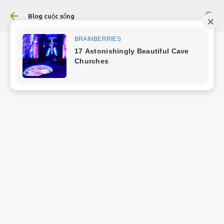
Chuyển đến nội dung chính
Blog cuộc sống