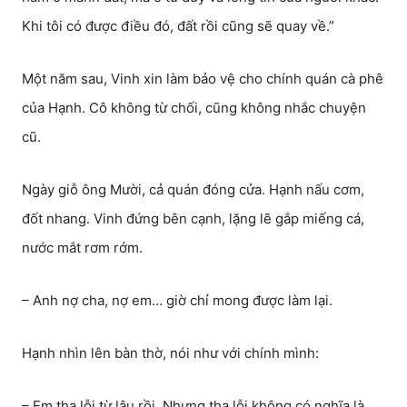
Khi tôi có được điều đó, đất rồi cũng sẽ quay về.”
Một năm sau, Vinh xin làm bảo vệ cho chính quán cà phê
của Hạnh. Cô không từ chối, cũng không nhắc chuyện
cũ.
Ngày giỗ ông Mười, cả quán đóng cửa. Hạnh nấu cơm,
đốt nhang. Vinh đứng bên cạnh, lặng lẽ gắp miếng cá,
nước mắt rơm rớm.
– Anh nợ cha, nợ em… giờ chỉ mong được làm lại.
Hạnh nhìn lên bàn thờ, nói như với chính mình:
– Em tha lỗi từ lâu rồi. Nhưng tha lỗi không có nghĩa là