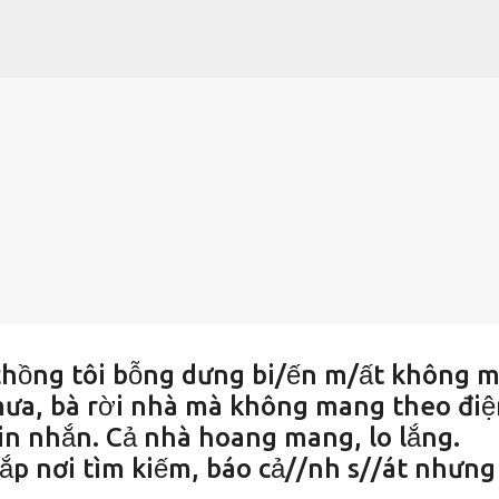
Chuyển đến nội dung chính
chồng tôi bỗng dưng bi/ến m/ất không m
i mưa, bà rời nhà mà không mang theo đi
tin nhắn. Cả nhà hoang mang, lo lắng.
hắp nơi tìm kiếm, báo cả//nh s//át nhưng