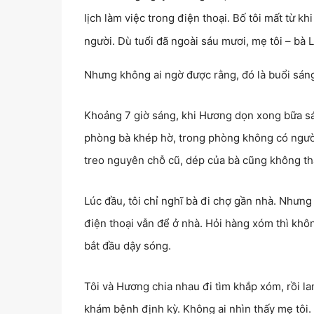
lịch làm việc trong điện thoại. Bố tôi mất từ kh
người. Dù tuổi đã ngoài sáu mươi, mẹ tôi – bà 
Nhưng không ai ngờ được rằng, đó là buổi sáng
Khoảng 7 giờ sáng, khi Hương dọn xong bữa sáng
phòng bà khép hờ, trong phòng không có người
treo nguyên chỗ cũ, dép của bà cũng không th
Lúc đầu, tôi chỉ nghĩ bà đi chợ gần nhà. Nhưng 
điện thoại vẫn để ở nhà. Hỏi hàng xóm thì không
bắt đầu dậy sóng.
Tôi và Hương chia nhau đi tìm khắp xóm, rồi la
khám bệnh định kỳ. Không ai nhìn thấy mẹ tôi