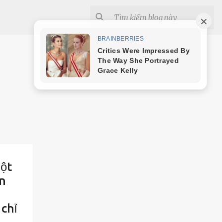
ột
ện
 chỉ