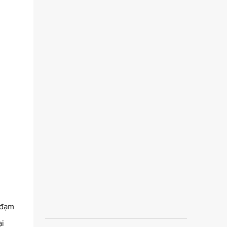
 đạm
ại