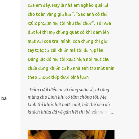
của em đây. Hay là nhà em nghèo quá lại
cho toàn vàng giả hả?”. ”Sao anh có thể
x;ú;c ph;ạ;m mẹ tôi như thế chứ?”. Tôi vừa
dứt lời thì mẹ chồng quát cô khi dám lên
mặt với con trai mình, còn chồng thì giơ
tay t;;á;;t 2 cái khiến má tôi đỏ rộp lên.
Đúng lúc đó mẹ tôi xuất hiện nói một câu
chấn động khiến cả họ nhà anh trơ mắt nhìn
theo….Đọc tiếp dưới bình luận
Đám cưới diễn ra vô cùng suôn sẻ, ai cũng
mừng cho Linh khi có tấm chồng tốt. Mẹ
 bà
Linh thì khóc hết nước mắt, bởi thế nên dù
khách khứa đã về gần hết thì bà vẫn nán lại
ở với con gái thêm chút nữa. Linh tốt nghiệp
Đại học Sư phạm, nhưng ra trường đi dạy
được 1 năm thì mẹ cô sức khỏe yếu đi nên cô