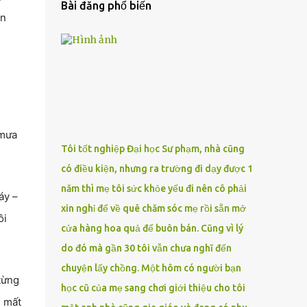
Bài đăng phổ biến
ên
 mưa
Tôi tốt nghiệp Đại học Sư phạm, nhà cũng
có điều kiện, nhưng ra trường đi dạy được 1
năm thì mẹ tôi sức khỏe yếu đi nên cô phải
áy –
xin nghỉ để về quê chăm sóc mẹ rồi sẵn mở
ôi
cửa hàng hoa quả để buôn bán. Cũng vì lý
do đó mà gần 30 tôi vẫn chưa nghĩ đến
chuyện lấy chồng. Một hôm có người bạn
từng
học cũ của mẹ sang chơi giới thiệu cho tôi
i mất