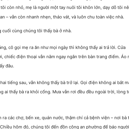
i tôi còn nhỏ, mẹ là người một tay nuôi tôi khôn lớn, dạy dỗ tôi n
Lan – vẫn còn nhanh nhẹn, tháo vát, và luôn chu toàn việc nhà.
 cuối cùng chúng tôi thấy bà ở nhà.
, cô gọi mẹ ra ăn như mọi ngày thì không thấy ai trả lời. Cửa
, chiếc điện thoại vẫn nằm ngay ngắn trên bàn trang điểm. Áo
ấy đâu.
hai tiếng sau, vẫn không thấy bà trở lại. Gọi điện không ai bắt m
 ai thấy bà ra khỏi cổng. Mưa vẫn rơi đều đều ngoài trời, lòng t
n ra các chợ, bến xe, quán nước, thậm chí cả bệnh viện – nơi bà 
. Chiều hôm đó, chúng tôi đến đồn công an phường để báo ngườ