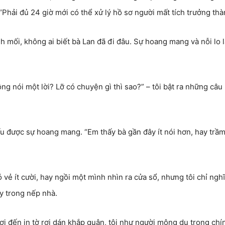
 “Phải đủ 24 giờ mới có thể xử lý hồ sơ người mất tích trưởng thà
h mối, không ai biết bà Lan đã đi đâu. Sự hoang mang và nỗi lo 
g nói một lời? Lỡ có chuyện gì thì sao?” – tôi bật ra những câu 
u được sự hoang mang. “Em thấy bà gần đây ít nói hơn, hay trầm
ó vẻ ít cười, hay ngồi một mình nhìn ra cửa sổ, nhưng tôi chỉ ngh
ày trong nếp nhà.
ơi đến in tờ rơi dán khắp quận, tôi như người mộng du trong chí