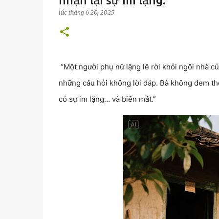
nhận lại sự im lặng.
lúc
tháng 6 20, 2025
“Một người phụ nữ lặng lẽ rời khỏi ngôi nhà c
những câu hỏi không lời đáp. Bà không đem theo
có sự im lặng… và biến mất.”