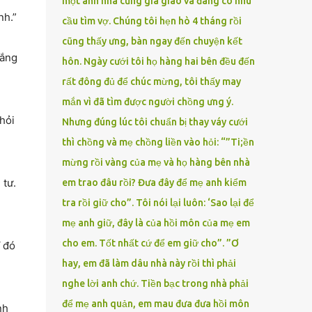
một anh nhà cũng gia giáo và đang có nhu
nh.”
cầu tìm vợ. Chúng tôi hẹn hò 4 tháng rồi
cũng thấy ưng, bàn ngay đến chuyện kết
lắng
hôn. Ngày cưới tôi họ hàng hai bên đều đến
rất đông đủ để chúc mừng, tôi thấy may
mắn vì đã tìm được người chồng ưng ý.
hỏi
Nhưng đúng lúc tôi chuẩn bị thay váy cưới
thì chồng và mẹ chồng liền vào hỏi: “”Ti;ền
mừng rồi vàng của mẹ và họ hàng bên nhà
 tư.
em trao đâu rồi? Đưa đây để mẹ anh kiểm
tra rồi giữ cho”. Tôi nói lại luôn: ‘Sao lại để
mẹ anh giữ, đây là của hồi môn của mẹ em
cho em. Tốt nhất cứ để em giữ cho”. ”Ơ
ĩ đó
hay, em đã làm dâu nhà này rồi thì phải
nghe lời anh chứ. Tiền bạc trong nhà phải
để mẹ anh quản, em mau đưa đưa hồi môn
nh