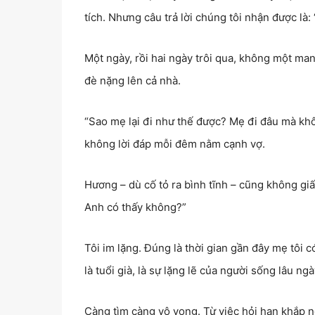
tích. Nhưng câu trả lời chúng tôi nhận được là:
Một ngày, rồi hai ngày trôi qua, không một man
đè nặng lên cả nhà.
“Sao mẹ lại đi như thế được? Mẹ đi đâu mà khôn
không lời đáp mỗi đêm nằm cạnh vợ.
Hương – dù cố tỏ ra bình tĩnh – cũng không giấ
Anh có thấy không?”
Tôi im lặng. Đúng là thời gian gần đây mẹ tôi c
là tuổi già, là sự lặng lẽ của người sống lâu ng
Càng tìm càng vô vọng. Từ việc hỏi han khắp n