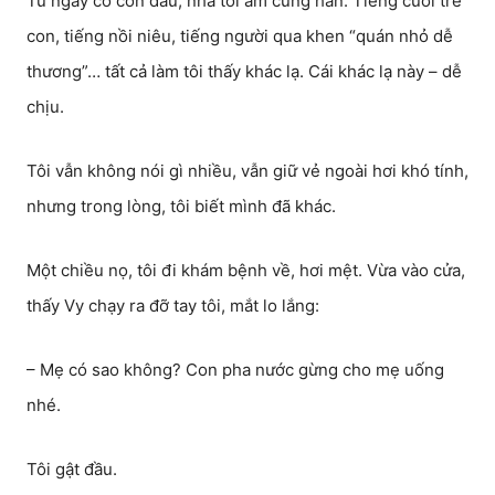
Từ ngày có con dâu, nhà tôi ấm cúng hẳn. Tiếng cười trẻ
con, tiếng nồi niêu, tiếng người qua khen “quán nhỏ dễ
thương”… tất cả làm tôi thấy khác lạ. Cái khác lạ này – dễ
chịu.
Tôi vẫn không nói gì nhiều, vẫn giữ vẻ ngoài hơi khó tính,
nhưng trong lòng, tôi biết mình đã khác.
Một chiều nọ, tôi đi khám bệnh về, hơi mệt. Vừa vào cửa,
thấy Vy chạy ra đỡ tay tôi, mắt lo lắng:
– Mẹ có sao không? Con pha nước gừng cho mẹ uống
nhé.
Tôi gật đầu.