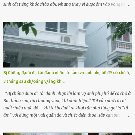
sinh cất tiếng khóc chào đời. Nhưng thay vì được ôm vào vòng tay
ấm áp của gia đình, bé lại đối diện với sự ruồng bỏ lạnh lùng. Đứa
trẻ – với một vết bớt đen trên má – bị gia đình ngoại hình hoàn
hảo, địa vị cao sang của ông Trần Quốc Tùng xem như điềm gở. Ông
Tùng, một doanh nhân quyền lực có tiếng ở Bình Dương, cùng vợ là
bà Đỗ Thị Nga, lập tức ra quyết định nhẫn tâm: bỏ lại đứa trẻ. Họ
viện cớ “không đủ khả năng nuôi dưỡng” và ký vào giấy từ chối
quyền giám hộ, yêu cầu bệnh viện xử lý bé như một trường hợp bị
bỏ rơi. Trong khi ấy, con gái ruột của họ – Trần Lệ Mi – vẫn đang
mê man sau sinh, hoàn toàn không hay biết chuyện gì xảy ra.
Bị Chồng đ;uổi đi, tôi đành nhận lời làm vợ anh phụ hồ để có chỗ ở,
Thiếu úy Nguyễn Thị Mai, một nữ cảnh sát công tác tại địa phương,
3 tháng sau ch/oáng v/áng khi..
tình cờ chứng kiến giây phút bé bị đưa đi trong lặng lẽ. Nét mặt đỏ
hỏn, bàn tay bé xíu co quắp, ...
“Bị chồng đuổi đi, tôi đành nhận lời làm vợ anh phụ hồ để có chỗ ở.
Ba tháng sau, tôi choáng váng khi phát hiện…” Tôi vẫn nhớ rõ cái
buổi chiều mưa đó – khi tôi bị đuổi ra khỏi căn nhà từng gọi là “tổ
ấm” với đúng một vali quần áo và chiếc điện thoại sắp cạn pin.
Chồng tôi – người từng thề thốt “một đời yêu em” – đã không chút
thương xót ném tôi ra đường sau khi tôi bị sảy thai lần thứ hai. “Tôi