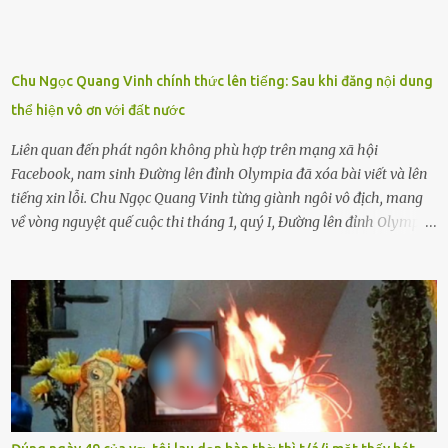
con rất buồn. (ảnh minh họa) Nếu một ngày nào đó một đứa trẻ
gặp nguy hiểm và cần được giúp đỡ nhưng không dám gọi cảnh sát
để được giúp đỡ thì có thể sẽ bỏ lỡ cơ hội và gặp nguy hiểm. Trẻ con
Chu Ngọc Quang Vinh chính thức lên tiếng: Sau khi đăng nội dung
có biết gì đâu Nhiều người cứ coi trẻ còn nhỏ nên dù có phạm sai
thể hiện vô ơn với đất nước
lầm, thì họ cũng không trách mắng. Nhưng nếu người lớn tuổi
không dạy con cẩn...
Liên quan đến phát ngôn không phù hợp trên mạng xã hội
Facebook, nam sinh Đường lên đỉnh Olympia đã xóa bài viết và lên
tiếng xin lỗi. Chu Ngọc Quang Vinh từng giành ngôi vô địch, mang
về vòng nguyệt quế cuộc thi tháng 1, quý I, Đường lên đỉnh Olympia.
Ảnh: Đơn vị cung cấp Trước đó, đêm ngày 1.9, trên mạng xã hội, một
tài khoản của học sinh mang tên Chu Vinh có bài viết có nội dung
chưa phù hợp, gây xôn xao, bức xúc trong dư luận. Ngay sau đó,
Trường THPT Chuyên Nguyễn Tất Thành báo cáo xác nhận tài
khoản Chu Vinh là của học sinh Chu Ngọc Quang Vinh, lớp 12 Anh
của nhà trường. Nam sinh này từng giành ngôi vô địch, mang về
vòng nguyệt quế cuộc thi tháng 1, quý I, Đường lên đỉnh Olympia
năm thứ 24. Quá trình giáo dục, học sinh Chu Ngọc Quang Vinh đã
nhận thức được nội dung bài viết của bản thân trên mạng xã hội