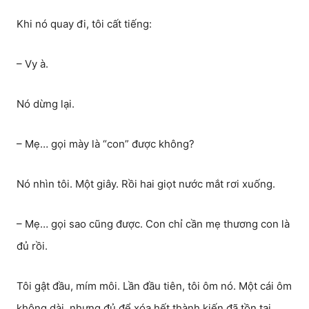
Khi nó quay đi, tôi cất tiếng:
– Vy à.
Nó dừng lại.
– Mẹ… gọi mày là “con” được không?
Nó nhìn tôi. Một giây. Rồi hai giọt nước mắt rơi xuống.
– Mẹ… gọi sao cũng được. Con chỉ cần mẹ thương con là
đủ rồi.
Tôi gật đầu, mím môi. Lần đầu tiên, tôi ôm nó. Một cái ôm
không dài, nhưng đủ để xóa hết thành kiến đã tồn tại