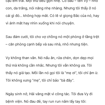
cậu em trai. Mọi thứ đều gọn nhẹ. Cô dâu – tên Vy – nhỏ
con, da trắng, nói năng nhẹ nhàng. Nhưng tôi thấy ở nó
cái gì đó… không hợp mắt. Có lẽ vì giọng Bắc của nó, hay
vì ánh mắt hay nhìn xuống khi nói chuyện.
Sau đám cưới, tôi cho vợ chồng nó một phòng ở tầng trệt
– căn phòng cạnh bếp và sau nhà, nhỏ nhưng tiện.
Vy không than vãn. Nó nấu ăn, rửa chén, dọn dẹp mọi
thứ mà không cần nhắc. Nhưng tôi vẫn không ưa. Tôi
thấy nó giả tạo. Mỗi lần nó gọi tôi là “mẹ ơi”, tôi chỉ ậm ừ.
Tôi không xưng “mẹ”, tôi chỉ bảo “bà đây”.
Ngày sinh nở, Hải vắng mặt vì công tác. Tôi đưa Vy đi
bệnh viện. Nó đau đẻ, tay run run nắm lấy tay tôi: