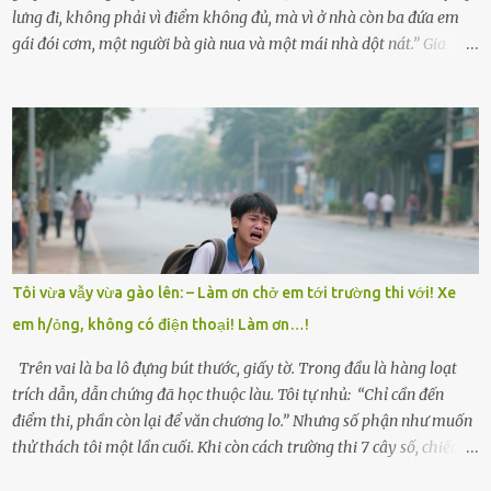
lưng đi, không phải vì điểm không đủ, mà vì ở nhà còn ba đứa em
gái đói cơm, một người bà già nua và một mái nhà dột nát.” Gia
đình anh Trí sống ở một xã nhỏ thuộc huyện Hương Sơn, Hà Tĩnh.
Mẹ mất sớm khi đứa út mới lên ba, cha thì bỏ đi biệt xứ từ đó không
có tin tức. Mọi gánh nặng đổ dồn lên đôi vai gầy guộc của bà nội –
cụ Nguyễn Thị Đào – và cậu con trai cả là Trí, lúc đó mới chỉ 17 tuổi.
Trí là học sinh giỏi toàn huyện, học lớp 12 nhưng đã biết làm ruộng,
làm thuê, biết đi cày thuê từ 4h sáng rồi lại tất tả về đi học. Người
trong làng thương lắm, bảo: “Thằng Trí học giỏi mà hiền, sau này
nên ông này bà nọ đó!” Trí có ba cô em gái: Mai, Lan và Hương – ba
cái tên mẹ đặt lúc còn sống, mong tụi nhỏ sau này như hoa mai nở
Tôi vừa vẫy vừa gào lên: – Làm ơn chở em tới trường thi với! Xe
giữa mùa đông. Nhưng hoa có đẹp mấy cũng cần đất màu, mà nhà
em h/ỏng, không có điện thoại! Làm ơn…!
thì chỉ toàn đất sỏi đá và khốn khó. Năm đó, Trí đỗ Đại học Bách
Khoa Hà...
Trên vai là ba lô đựng bút thước, giấy tờ. Trong đầu là hàng loạt
trích dẫn, dẫn chứng đã học thuộc làu. Tôi tự nhủ: “Chỉ cần đến
điểm thi, phần còn lại để văn chương lo.” Nhưng số phận như muốn
thử thách tôi một lần cuối. Khi còn cách trường thi 7 cây số, chiếc xe
máy cà tàng của tôi đột nhiên chết máy giữa đường. Tôi luống