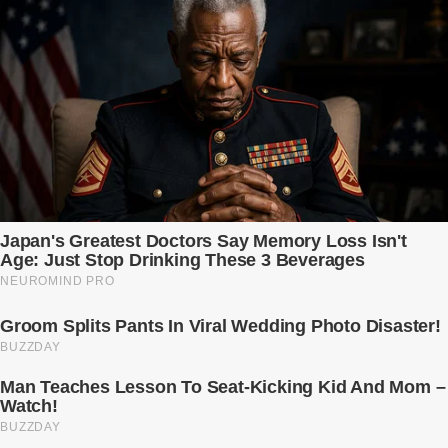
Ngọc Anh ngồi lặng lẽ trên ghế sofa, tay đặt lên bụng – nơi hai sinh
linh bé bỏng đang lớn dần từng ngày. Cô chưa bao giờ nghĩ mình sẽ
phải sống trong sợ hãi khi mang thai, đặc biệt là sợ… chính chồng
mình. Trí – người chồng mà cô từng yêu đến mù quáng, đã không
còn là người đàn ông của ngày đầu. Thành đạt, quyền lực, nhưng
cũng dối trá và lạnh lùng. Gần đây, anh hay về muộn, thậm chí có
đêm không về. Và rồi, trong một bữa cơm tối vắng lặng, Trí ném
xuống bàn ly n...