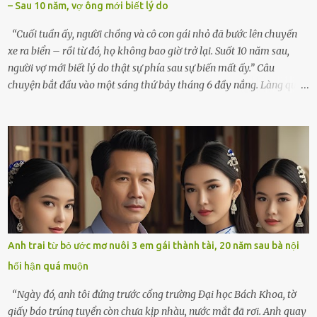
– Sau 10 năm, vợ ông mới biết lý do
cúi xuống lau chùi bát hương, một luồng gió lạ thoáng qua, khiến
tôi giật mình. Và rồi, một chuyện kinh...
“Cuối tuần ấy, người chồng và cô con gái nhỏ đã bước lên chuyến
xe ra biển – rồi từ đó, họ không bao giờ trở lại. Suốt 10 năm sau,
người vợ mới biết lý do thật sự phía sau sự biến mất ấy.” Câu
chuyện bắt đầu vào một sáng thứ bảy tháng 6 đầy nắng. Làng quê
ven sông rộn ràng với tiếng gà gáy, tiếng trẻ con gọi nhau ra đồng
bắt cào cào. Ngôi nhà nhỏ của ông Minh và bà Hạnh cũng rộn ràng
không kém. Ông Minh, vốn là một người đàn ông điềm đạm, ít nói,
hôm ấy lại đặc biệt vui vẻ. Ông chuẩn bị hành lý cho chuyến đi biển
cùng cô con gái 8 tuổi tên Thảo. “Em ở nhà nghỉ ngơi nhé, anh đưa
con đi biển hai ngày, để nó được ngắm sóng, nghịch cát. Về chắc nó
sẽ kể cho em nghe cả tuần không hết chuyện.” – Ông Minh cười
hiền, vuốt tóc vợ. Bà Hạnh nhìn chồng và con gái ríu rít chuẩn bị mà
lòng cũng rộn ràng. Bà vốn ít có dịp đi xa vì còn bận buôn bán ở chợ,
Anh trai từ bỏ ước mơ nuôi 3 em gái thành tài, 20 năm sau bà nội
nên lần này cũng đành ở nhà. Thảo ôm chầm lấy mẹ trước khi đi:
hối hận quá muộn
“Con sẽ nhặt thật nhiều vỏ sò cho mẹ nhé!” Chiếc xe khách lăn
bánh rời khỏi bến...
“Ngày đó, anh tôi đứng trước cổng trường Đại học Bách Khoa, tờ
giấy báo trúng tuyển còn chưa kịp nhàu, nước mắt đã rơi. Anh quay