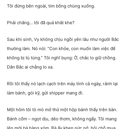
Tôi đứng bên ngoài, tim bỗng chùng xuống.
Phải chăng… tôi đã quá khắt khe?
Sau khi sinh, Vy không chịu ngồi yên lâu như người Bắc
thường làm. Nó nói: “Con khỏe, con muốn làm việc để
không bị tù túng.” Tôi nghĩ bụng: Ờ, chắc lo giữ chồng.
Dân Bắc ai chẳng lo xa.
Rồi tôi thấy nó lạch cạch trên máy tính cả ngày, rảnh lại
làm bánh, gói kỹ, gửi shipper mang đi.
Một hôm tôi tò mò mở thử một hộp bánh thấy trên bàn.
Bánh cốm – ngọt dịu, dẻo thơm, không ngấy. Tôi mang
lên mời bà hàng xóm. Bà ấy khen nức nở, hỏi chỗ mua.