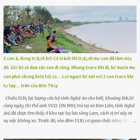
cuống đề lại, đạp liên tục, mở cốp, lay ổ điện… nhưng vô ích. Rồi tôi
sực nhớ – điện thoại đang sạc, sáng nay quên mang theo! Giữa con
đường thưa thớt người qua lại, tôi hoảng loạn vẫy tay xin đi nhờ. –
Chú ơi, cháu đi thi, xe hỏng rồi! Làm ơn cho cháu đi nhờ với! – Cô ơi,
giúp cháu với, cháu không có điện thoại… Người thì lắc đầu. Người
thì tăng ga tránh xa như né một kẻ lừa đảo. Tôi gào lên giữa đường
như một kẻ mất trí. Vô ích. 6h10. Còn hơn 30 phút nữa. Trong đầu
tôi chỉ có một lựa chọn duy nhất: chạy. Tôi quăng xe vào vệ đường,
2 con à, đừng tr;á;ch bố! Có trách thì tr;á;;ch mẹ con đã làm việc
rút tờ giấy báo dự thi nhét túi áo, đeo ba lô và chạy . Chạy miết.
đó. Giờ bố sẽ đưa các con đi cùng. Nhưng trước khi đi, bố muốn mẹ
Chạy không ngừng. Qua ngã...
con phải chứng kiến tất cả… Lời người bố nói với 2 con trước khi
tự tay… trên cầu Bến Thủy
Chiều 15.10, lực lượng cứu hộ tỉnh Nghệ An cho biết, khoảng 16h20
cùng ngày, thi thể anh V.V.D. (SN 1993, trú tại xã Kim Liên, tỉnh Nghệ
An) đã được tìm thấy ở khu vực hạ lưu sông Lam, cách vị trí xảy ra
vụ việc không xa. Trước đó, vào đêm 13.10, cơ quan chức năng nhận
được tin báo có một người đàn ông điều khiển xe máy lên cầu Bến
Thủy – cây cầu bắc qua sông Lam nối hai tỉnh Nghệ An và Hà Tĩnh