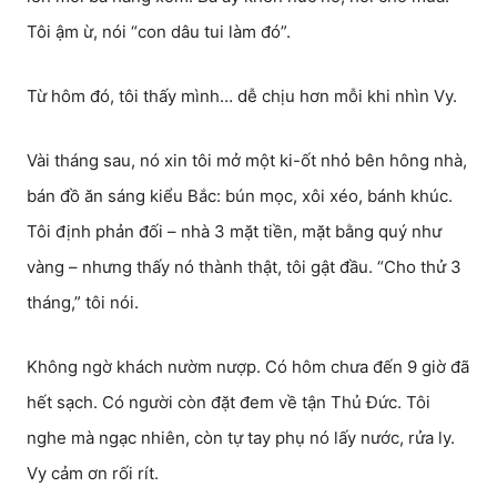
Tôi ậm ừ, nói “con dâu tui làm đó”.
Từ hôm đó, tôi thấy mình… dễ chịu hơn mỗi khi nhìn Vy.
Vài tháng sau, nó xin tôi mở một ki-ốt nhỏ bên hông nhà,
bán đồ ăn sáng kiểu Bắc: bún mọc, xôi xéo, bánh khúc.
Tôi định phản đối – nhà 3 mặt tiền, mặt bằng quý như
vàng – nhưng thấy nó thành thật, tôi gật đầu. “Cho thử 3
tháng,” tôi nói.
Không ngờ khách nườm nượp. Có hôm chưa đến 9 giờ đã
hết sạch. Có người còn đặt đem về tận Thủ Đức. Tôi
nghe mà ngạc nhiên, còn tự tay phụ nó lấy nước, rửa ly.
Vy cảm ơn rối rít.