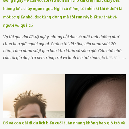
Đúng ngày 49 của vợ, tôi lau dọn bàn thờ thì t/á/i mặt thấy bát
ngày 1.9 là chưa phù hợp nên đã chủ động gỡ bài viết và đăng bài
hương bốc cháy ngùn ngụt. Nghi có điềm, tôi nhìn kĩ thì ở dưới là
xin lỗi trên trang Facebook cá nhân. Chu Ngọc Quang Vinh làm việc
một tờ giấy nhỏ, đọc từng dòng mà tôi run rẩy biết sự thật về
với cơ quan chức năng. Ảnh: Đơn vị cung...
người vợ quá cố
Vợ tôi qua đời đã 49 ngày, nhưng nỗi đau và mất mát dường như
chưa bao giờ nguôi ngoai. Chúng tôi đã sống bên nhau suốt 20
năm, cùng nhau vượt qua bao khó khăn và sóng gió. Căn nhà nhỏ
của tôi giờ đây trở nên trống trải và lạnh lẽo hơn bao giờ hết. Mỗi
góc trong nhà đều gợi nhớ về hình bóng của cô ấy – người phụ nữ
mà tôi đã yêu thương và chia sẻ cả cuộc đời. Ngày vợ mất, tôi như
rơi vào khoảng trống vô tận, chẳng còn muốn làm gì ngoài việc
ngồi lặng lẽ nhớ về cô ấy. Nhưng cuộc sống không cho phép tôi mãi
chìm đắm trong đau khổ. Họ hàng, bạn bè và những người thân
thiết đã đến bên, giúp tôi tổ chức tang lễ chu toàn. Và hôm nay là
ngày giỗ đầu tiên của vợ, 49 ngày sau khi cô ấy rời xa tôi mãi
mãi.Buổi sáng hôm đó, sau khi cúng cơm xong, tôi quyết định lên
sắp xếp lại bàn thờ vợ. Mọi thứ vẫn như mọi ngày, nhưng có điều gì
Bố và con gái đi du lịch biển cuối tuần nhưng không bao giờ trở về
đó kỳ lạ mà tôi không thể giải thích được. Trong khoảnh khắc tôi