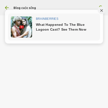
Chuyển đến nội dung chính
Blog cuộc sống