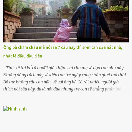
cưới cô để có con. Không phải để nuôi một cái thân bất tài chỉ biết
khóc lóc,” anh ta gằn giọng, đẩy mạnh cánh cửa trước mặt tôi.
Tiếng cánh cửa đóng lại, vang lên như một bản án lạnh lùng. Tôi
đứng chết lặng giữa cơn mưa, không biết đi đâu, về đâu. Bố mẹ tôi
mất sớm. Tôi chẳng có anh chị em. Họ hàng cũng thưa thớt, chẳng
ai thân thiết đến mức có thể mở lòng cho tôi tá túc. Bạn bè? Ai cũng
bận rộn với gia đình riêng của họ. Tôi đã từng đặt cược cả thanh
Ông bà chăm cháu mà nói ra 7 câu này thì sớm tan cửa nát nhà,
xuân vào người chồng ấy – và giờ, tôi chỉ còn lại chính mình. Tôi lên
nhất là điều đầu tiên
chiếc xe buýt cuối ngày, trốn chạy khỏi thành phố và nỗi đau. Tôi v...
Thực tế thì kể cả người già, thậm chí cha mẹ sẽ dọa con như này.
Nhưng dùng cách này sẽ kiến con trẻ ngày càng chán ghét mà thôi
Bố mẹ không cần con nữa, về với ông bà Có rất nhiều người già
thích nói câu này, dù là nói đùa nhưng trẻ con sẽ chẳng phân biệt
được nên chúng sẽ cực kỳ buồn. Đôi khi con cái phải rời xa cha mẹ,
sống với người già, lúc này con rất buồn. Thế nên người lớn hãy
khuyên nhủ con thật cẩn thận. Nếu cháu không nghe lời, cảnh sát
sẽ bắt Thực tế thì kể cả người già, thậm chí cha mẹ sẽ dọa con như
này. Nhưng dùng cách này sẽ kiến con trẻ ngày càng chán ghét mà
thôi. Đôi khi con cái phải rời xa cha mẹ, sống với người già, lúc này