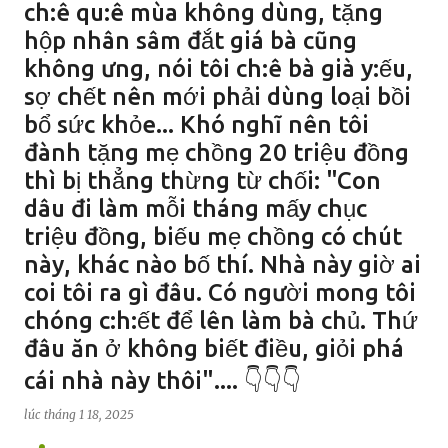
ch:ê qu:ê mùa không dùng, tặng
hộp nhân sâm đắt giá bà cũng
không ưng, nói tôi ch:ê bà già y:ếu,
sợ chết nên mới phải dùng loại bồi
bổ sức khỏe... Khó nghĩ nên tôi
đành tặng mẹ chồng 20 triệu đồng
thì bị thẳng thừng từ chối: "Con
dâu đi làm mỗi tháng mấy chục
triệu đồng, biếu mẹ chồng có chút
này, khác nào bố thí. Nhà này giờ ai
coi tôi ra gì đâu. Có người mong tôi
chóng c:h:ết để lên làm bà chủ. Thứ
đâu ăn ở không biết điều, giỏi phá
cái nhà này thôi".... 👇👇👇
lúc
tháng 1 18, 2025