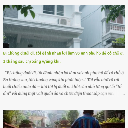
trẻ – với một vết bớt đen trên má – bị gia đình ngoại hình hoàn
hảo, địa vị cao sang của ông Trần Quốc Tùng xem như điềm gở. Ông
Tùng, một doanh nhân quyền lực có tiếng ở Bình Dương, cùng vợ là
bà Đỗ Thị Nga, lập tức ra quyết định nhẫn tâm: bỏ lại đứa trẻ. Họ
viện cớ “không đủ khả năng nuôi dưỡng” và ký vào giấy từ chối
quyền giám hộ, yêu cầu bệnh viện xử lý bé như một trường hợp bị
bỏ rơi. Trong khi ấy, con gái ruột của họ – Trần Lệ Mi – vẫn đang
mê man sau sinh, hoàn toàn không hay biết chuyện gì xảy ra.
Bị Chồng đ;uổi đi, tôi đành nhận lời làm vợ anh phụ hồ để có chỗ ở,
Thiếu úy Nguyễn Thị Mai, một nữ cảnh sát công tác tại địa phương,
3 tháng sau ch/oáng v/áng khi..
tình cờ chứng kiến giây phút bé bị đưa đi trong lặng lẽ. Nét mặt đỏ
hỏn, bàn tay bé xíu co quắp, ...
“Bị chồng đuổi đi, tôi đành nhận lời làm vợ anh phụ hồ để có chỗ ở.
Ba tháng sau, tôi choáng váng khi phát hiện…” Tôi vẫn nhớ rõ cái
buổi chiều mưa đó – khi tôi bị đuổi ra khỏi căn nhà từng gọi là “tổ
ấm” với đúng một vali quần áo và chiếc điện thoại sắp cạn pin.
Chồng tôi – người từng thề thốt “một đời yêu em” – đã không chút
thương xót ném tôi ra đường sau khi tôi bị sảy thai lần thứ hai. “Tôi
cưới cô để có con. Không phải để nuôi một cái thân bất tài chỉ biết
khóc lóc,” anh ta gằn giọng, đẩy mạnh cánh cửa trước mặt tôi.
Tiếng cánh cửa đóng lại, vang lên như một bản án lạnh lùng. Tôi