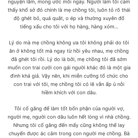
nguyện lắm, mong ước mỗi ngày. Người làm tôi cảm
thấy khổ sở đó chính là mẹ chồng tôi, luôn tỏ rõ thái
độ ghét bỏ, quá quắt, o ép và thường xuyên đổ
tiếng xấu cho tôi với họ hàng, hàng xóm…
Lý do mà mẹ chồng không ưa tôi không phải do tôi
ăn ở không tốt mà ngay từ hồi yêu nhau, mẹ chồng
đã ghét tôi rồi. Lý do là bởi, mẹ chồng tôi đã sớm
muốn con trai cưới con gái người khác đó là một gia
đình khá giả. Vậy nên, khi miễn cưỡng tổ chức cho
con trai với tôi, mẹ chồng tôi có lẽ vẫn ấp ủ nỗi
hiềm khích với con dâu.
Tôi cố gắng để làm tốt bổn phận của người vợ,
người mẹ, người con dâu luôn hết lòng vì nhà chồng.
Nhưng tôi cố gắng đến mấy cũng không thể lay
chuyển được ác cảm trong con người mẹ chồng. Bà