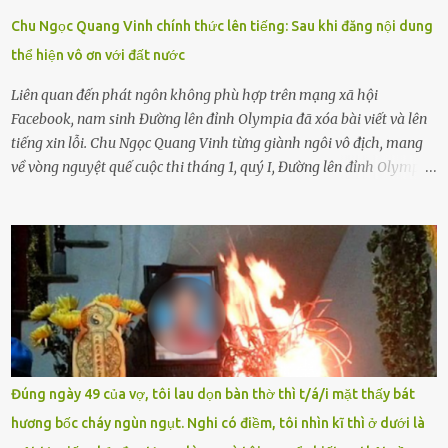
để được giúp đỡ thì có thể sẽ bỏ lỡ cơ hội và gặp nguy hiểm. Trẻ con
Chu Ngọc Quang Vinh chính thức lên tiếng: Sau khi đăng nội dung
có biết gì đâu Nhiều người cứ coi trẻ còn nhỏ nên dù có phạm sai
thể hiện vô ơn với đất nước
lầm, thì họ cũng không trách mắng. Nhưng nếu người lớn tuổi
không dạy con cẩn...
Liên quan đến phát ngôn không phù hợp trên mạng xã hội
Facebook, nam sinh Đường lên đỉnh Olympia đã xóa bài viết và lên
tiếng xin lỗi. Chu Ngọc Quang Vinh từng giành ngôi vô địch, mang
về vòng nguyệt quế cuộc thi tháng 1, quý I, Đường lên đỉnh Olympia.
Ảnh: Đơn vị cung cấp Trước đó, đêm ngày 1.9, trên mạng xã hội, một
tài khoản của học sinh mang tên Chu Vinh có bài viết có nội dung
chưa phù hợp, gây xôn xao, bức xúc trong dư luận. Ngay sau đó,
Trường THPT Chuyên Nguyễn Tất Thành báo cáo xác nhận tài
khoản Chu Vinh là của học sinh Chu Ngọc Quang Vinh, lớp 12 Anh
của nhà trường. Nam sinh này từng giành ngôi vô địch, mang về
vòng nguyệt quế cuộc thi tháng 1, quý I, Đường lên đỉnh Olympia
năm thứ 24. Quá trình giáo dục, học sinh Chu Ngọc Quang Vinh đã
nhận thức được nội dung bài viết của bản thân trên mạng xã hội
Đúng ngày 49 của vợ, tôi lau dọn bàn thờ thì t/á/i mặt thấy bát
ngày 1.9 là chưa phù hợp nên đã chủ động gỡ bài viết và đăng bài
hương bốc cháy ngùn ngụt. Nghi có điềm, tôi nhìn kĩ thì ở dưới là
xin lỗi trên trang Facebook cá nhân. Chu Ngọc Quang Vinh làm việc