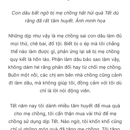
Con dâu bất ngờ bị mẹ chồng hắt hủi quà Tết dù
rằng đã rất tâm huyết. Ảnh minh họa
Những dịp như vậy là mẹ chồng sai con dâu làm đủ
mọi thứ, chê bai, đổ tội. Biết bị o ép mà tôi chẳng
thể nào làm được gì, phản ứng lại sẽ bị mẹ chồng
quy kết là hỗn láo. Phận làm dâu bảo sao làm vậy,
không dám hé răng phản đối hay từ chối mẹ chồng.
Buồn một nỗi, các chị em bên nhà chồng cũng cảnh
đi làm dâu, mà không giúp tôi, đồng cảm với tôi dù
chỉ là lời nói động viên.
Tết năm nay tôi dành nhiều tâm huyết để mua quà
cho mẹ chồng, tôi cẩn thận mua vài thứ để mẹ
chồng sử dụng dịp Tết. Nào ngờ, tôi khốn khổ cũng
chỉ vì những món quà đã tặng mẹ chồng. Tôi tặng