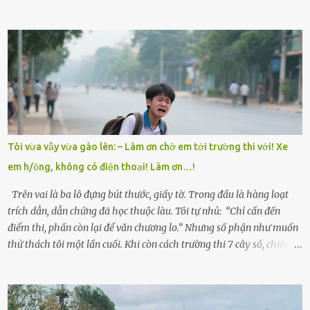
đình anh Trí sống ở một xã nhỏ thuộc huyện Hương Sơn, Hà Tĩnh.
Mẹ mất sớm khi đứa út mới lên ba, cha thì bỏ đi biệt xứ từ đó không
có tin tức. Mọi gánh nặng đổ dồn lên đôi vai gầy guộc của bà nội –
cụ Nguyễn Thị Đào – và cậu con trai cả là Trí, lúc đó mới chỉ 17 tuổi.
Trí là học sinh giỏi toàn huyện, học lớp 12 nhưng đã biết làm ruộng,
làm thuê, biết đi cày thuê từ 4h sáng rồi lại tất tả về đi học. Người
trong làng thương lắm, bảo: “Thằng Trí học giỏi mà hiền, sau này
nên ông này bà nọ đó!” Trí có ba cô em gái: Mai, Lan và Hương – ba
cái tên mẹ đặt lúc còn sống, mong tụi nhỏ sau này như hoa mai nở
Tôi vừa vẫy vừa gào lên: – Làm ơn chở em tới trường thi với! Xe
giữa mùa đông. Nhưng hoa có đẹp mấy cũng cần đất màu, mà nhà
em h/ỏng, không có điện thoại! Làm ơn…!
thì chỉ toàn đất sỏi đá và khốn khó. Năm đó, Trí đỗ Đại học Bách
Khoa Hà...
Trên vai là ba lô đựng bút thước, giấy tờ. Trong đầu là hàng loạt
trích dẫn, dẫn chứng đã học thuộc làu. Tôi tự nhủ: “Chỉ cần đến
điểm thi, phần còn lại để văn chương lo.” Nhưng số phận như muốn
thử thách tôi một lần cuối. Khi còn cách trường thi 7 cây số, chiếc xe
máy cà tàng của tôi đột nhiên chết máy giữa đường. Tôi luống
cuống đề lại, đạp liên tục, mở cốp, lay ổ điện… nhưng vô ích. Rồi tôi
sực nhớ – điện thoại đang sạc, sáng nay quên mang theo! Giữa con