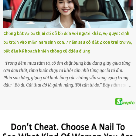
con mất tích trên sông Lam sau vụ nhảy cầu. Ảnh: Hải Dương Tại
hiện trường, người dân phát hiện một chiếc xe máy mang biển kiểm
soát Nghệ An cùng hai chiếc cặp học sinh. Ngay trong đêm, lực
lượng chức năng phối hợp cùng các đội cứu hộ tình nguyện triển
khai tìm kiếm. Danh tính các nạn nhân được xác định là anh V.V.D.
Chồng bắt vợ bỏ th;ai để dễ bề đến với người khác, vợ quyết định
và 2 con gái là cháu V.H.B. (SN 2020) và V.G.T. (SN 2021). Hai cháu là
bỏ tr;ốn vào miền nam sinh con. 7 năm sau cô dắt 2 con trai trở về,
con của anh D. và chị B.T.Y. (SN 1999). Lực lượng cứu hộ đã tiến hành
bắt đầu kế hoạch khiến chồng cũ đ;iêu đ;ứng
bàn giao t...
Trong đêm mưa tầm tã, cô ôm chặt bụng bầu đang giãy giụa từng
cơn đau thắt, từng bước chạy ra khỏi căn nhà từng gọi là tổ ấm.
Phía sau lưng, giọng nói lạnh lùng của chồng vẫn vang vọng trong
đầu: “Bỏ đi. Cái thai đó là gánh nặng. Tôi cần tự do.” Bảy năm sau,
cô quay trở về, không chỉ với một đứa con trai – mà là hai, và một
kế hoạch được chuẩn bị kỹ lưỡng để người đàn ông phản bội ấy
phải trả giá … Hà Nội, mùa thu năm 2018, cái lạnh len lỏi qua từng
khe cửa gỗ cũ kỹ. Trong một căn biệt thự sang trọng ở phố Tây Hồ,
Ngọc Anh ngồi lặng lẽ trên ghế sofa, tay đặt lên bụng – nơi hai sinh
linh bé bỏng đang lớn dần từng ngày. Cô chưa bao giờ nghĩ mình sẽ
phải sống trong sợ hãi khi mang thai, đặc biệt là sợ… chính chồng