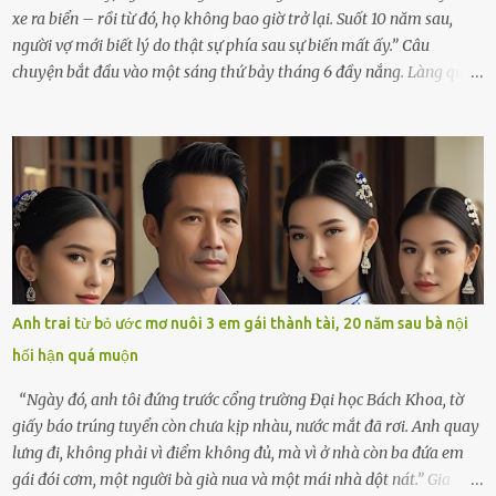
xe ra biển – rồi từ đó, họ không bao giờ trở lại. Suốt 10 năm sau,
người vợ mới biết lý do thật sự phía sau sự biến mất ấy.” Câu
chuyện bắt đầu vào một sáng thứ bảy tháng 6 đầy nắng. Làng quê
ven sông rộn ràng với tiếng gà gáy, tiếng trẻ con gọi nhau ra đồng
bắt cào cào. Ngôi nhà nhỏ của ông Minh và bà Hạnh cũng rộn ràng
không kém. Ông Minh, vốn là một người đàn ông điềm đạm, ít nói,
hôm ấy lại đặc biệt vui vẻ. Ông chuẩn bị hành lý cho chuyến đi biển
cùng cô con gái 8 tuổi tên Thảo. “Em ở nhà nghỉ ngơi nhé, anh đưa
con đi biển hai ngày, để nó được ngắm sóng, nghịch cát. Về chắc nó
sẽ kể cho em nghe cả tuần không hết chuyện.” – Ông Minh cười
hiền, vuốt tóc vợ. Bà Hạnh nhìn chồng và con gái ríu rít chuẩn bị mà
lòng cũng rộn ràng. Bà vốn ít có dịp đi xa vì còn bận buôn bán ở chợ,
Anh trai từ bỏ ước mơ nuôi 3 em gái thành tài, 20 năm sau bà nội
nên lần này cũng đành ở nhà. Thảo ôm chầm lấy mẹ trước khi đi:
hối hận quá muộn
“Con sẽ nhặt thật nhiều vỏ sò cho mẹ nhé!” Chiếc xe khách lăn
bánh rời khỏi bến...
“Ngày đó, anh tôi đứng trước cổng trường Đại học Bách Khoa, tờ
giấy báo trúng tuyển còn chưa kịp nhàu, nước mắt đã rơi. Anh quay
lưng đi, không phải vì điểm không đủ, mà vì ở nhà còn ba đứa em
gái đói cơm, một người bà già nua và một mái nhà dột nát.” Gia