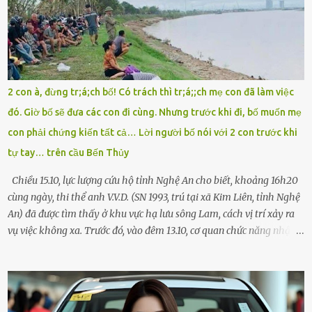
đường thưa thớt người qua lại, tôi hoảng loạn vẫy tay xin đi nhờ. –
Chú ơi, cháu đi thi, xe hỏng rồi! Làm ơn cho cháu đi nhờ với! – Cô ơi,
giúp cháu với, cháu không có điện thoại… Người thì lắc đầu. Người
thì tăng ga tránh xa như né một kẻ lừa đảo. Tôi gào lên giữa đường
như một kẻ mất trí. Vô ích. 6h10. Còn hơn 30 phút nữa. Trong đầu
tôi chỉ có một lựa chọn duy nhất: chạy. Tôi quăng xe vào vệ đường,
2 con à, đừng tr;á;ch bố! Có trách thì tr;á;;ch mẹ con đã làm việc
rút tờ giấy báo dự thi nhét túi áo, đeo ba lô và chạy . Chạy miết.
đó. Giờ bố sẽ đưa các con đi cùng. Nhưng trước khi đi, bố muốn mẹ
Chạy không ngừng. Qua ngã...
con phải chứng kiến tất cả… Lời người bố nói với 2 con trước khi
tự tay… trên cầu Bến Thủy
Chiều 15.10, lực lượng cứu hộ tỉnh Nghệ An cho biết, khoảng 16h20
cùng ngày, thi thể anh V.V.D. (SN 1993, trú tại xã Kim Liên, tỉnh Nghệ
An) đã được tìm thấy ở khu vực hạ lưu sông Lam, cách vị trí xảy ra
vụ việc không xa. Trước đó, vào đêm 13.10, cơ quan chức năng nhận
được tin báo có một người đàn ông điều khiển xe máy lên cầu Bến
Thủy – cây cầu bắc qua sông Lam nối hai tỉnh Nghệ An và Hà Tĩnh
– rồi để lại xe máy trên cầu, ôm theo 2 con gái nhỏ nhảy xuống
sông. Người thân và hàng xóm ngóng chờ thông tin tìm kiếm 3 bố