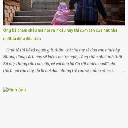
đứng chết lặng giữa cơn mưa, không biết đi đâu, về đâu. Bố mẹ tôi
mất sớm. Tôi chẳng có anh chị em. Họ hàng cũng thưa thớt, chẳng
ai thân thiết đến mức có thể mở lòng cho tôi tá túc. Bạn bè? Ai cũng
bận rộn với gia đình riêng của họ. Tôi đã từng đặt cược cả thanh
Ông bà chăm cháu mà nói ra 7 câu này thì sớm tan cửa nát nhà,
xuân vào người chồng ấy – và giờ, tôi chỉ còn lại chính mình. Tôi lên
nhất là điều đầu tiên
chiếc xe buýt cuối ngày, trốn chạy khỏi thành phố và nỗi đau. Tôi v...
Thực tế thì kể cả người già, thậm chí cha mẹ sẽ dọa con như này.
Nhưng dùng cách này sẽ kiến con trẻ ngày càng chán ghét mà thôi
Bố mẹ không cần con nữa, về với ông bà Có rất nhiều người già
thích nói câu này, dù là nói đùa nhưng trẻ con sẽ chẳng phân biệt
được nên chúng sẽ cực kỳ buồn. Đôi khi con cái phải rời xa cha mẹ,
sống với người già, lúc này con rất buồn. Thế nên người lớn hãy
khuyên nhủ con thật cẩn thận. Nếu cháu không nghe lời, cảnh sát
sẽ bắt Thực tế thì kể cả người già, thậm chí cha mẹ sẽ dọa con như
này. Nhưng dùng cách này sẽ kiến con trẻ ngày càng chán ghét mà
thôi. Đôi khi con cái phải rời xa cha mẹ, sống với người già, lúc này
con rất buồn. (ảnh minh họa) Nếu một ngày nào đó một đứa trẻ
gặp nguy hiểm và cần được giúp đỡ nhưng không dám gọi cảnh sát