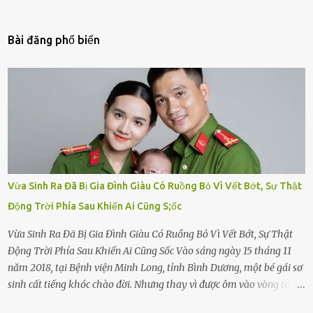
Bài đăng phổ biến
Vừa Sinh Ra Đã Bị Gia Đình Giàu Có Ruồng Bỏ Vì Vết Bớt, Sự Thật
Động Trời Phía Sau Khiến Ai Cũng S;ốc
Vừa Sinh Ra Đã Bị Gia Đình Giàu Có Ruồng Bỏ Vì Vết Bớt, Sự Thật
Động Trời Phía Sau Khiến Ai Cũng Sốc Vào sáng ngày 15 tháng 11
năm 2018, tại Bệnh viện Minh Long, tỉnh Bình Dương, một bé gái sơ
sinh cất tiếng khóc chào đời. Nhưng thay vì được ôm vào vòng tay
ấm áp của gia đình, bé lại đối diện với sự ruồng bỏ lạnh lùng. Đứa