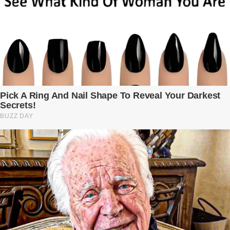
mình. Trí – người chồng mà cô từng yêu đến mù quáng, đã không
còn là người đàn ông của ngày đầu. Thành đạt, quyền lực, nhưng
cũng dối trá và lạnh lùng. Gần đây, anh hay về muộn, thậm chí có
đêm không về. Và rồi, trong một bữa cơm tối vắng lặng, Trí ném
xuống bàn ly n...