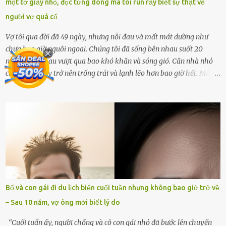
một tờ giấy nhỏ, đọc từng dòng mà tôi run rẩy biết sự thật về
với cơ quan chức năng. Ảnh: Đơn vị cung...
người vợ quá cố
Vợ tôi qua đời đã 49 ngày, nhưng nỗi đau và mất mát dường như
chưa bao giờ nguôi ngoai. Chúng tôi đã sống bên nhau suốt 20
năm, cùng nhau vượt qua bao khó khăn và sóng gió. Căn nhà nhỏ
của tôi giờ đây trở nên trống trải và lạnh lẽo hơn bao giờ hết. Mỗi
góc trong nhà đều gợi nhớ về hình bóng của cô ấy – người phụ nữ
mà tôi đã yêu thương và chia sẻ cả cuộc đời. Ngày vợ mất, tôi như
rơi vào khoảng trống vô tận, chẳng còn muốn làm gì ngoài việc
ngồi lặng lẽ nhớ về cô ấy. Nhưng cuộc sống không cho phép tôi mãi
chìm đắm trong đau khổ. Họ hàng, bạn bè và những người thân
thiết đã đến bên, giúp tôi tổ chức tang lễ chu toàn. Và hôm nay là
ngày giỗ đầu tiên của vợ, 49 ngày sau khi cô ấy rời xa tôi mãi
mãi.Buổi sáng hôm đó, sau khi cúng cơm xong, tôi quyết định lên
sắp xếp lại bàn thờ vợ. Mọi thứ vẫn như mọi ngày, nhưng có điều gì
Bố và con gái đi du lịch biển cuối tuần nhưng không bao giờ trở về
đó kỳ lạ mà tôi không thể giải thích được. Trong khoảnh khắc tôi
– Sau 10 năm, vợ ông mới biết lý do
cúi xuống lau chùi bát hương, một luồng gió lạ thoáng qua, khiến
tôi giật mình. Và rồi, một chuyện kinh...
“Cuối tuần ấy, người chồng và cô con gái nhỏ đã bước lên chuyến