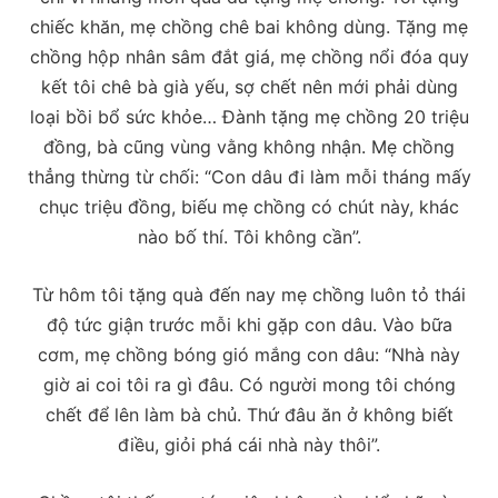
chiếc khăn, mẹ chồng chê bai không dùng. Tặng mẹ
chồng hộp nhân sâm đắt giá, mẹ chồng nổi đóa quy
kết tôi chê bà già yếu, sợ chết nên mới phải dùng
loại bồi bổ sức khỏe… Đành tặng mẹ chồng 20 triệu
đồng, bà cũng vùng vằng không nhận. Mẹ chồng
thẳng thừng từ chối: “Con dâu đi làm mỗi tháng mấy
chục triệu đồng, biếu mẹ chồng có chút này, khác
nào bố thí. Tôi không cần”.
Từ hôm tôi tặng quà đến nay mẹ chồng luôn tỏ thái
độ tức giận trước mỗi khi gặp con dâu. Vào bữa
cơm, mẹ chồng bóng gió mắng con dâu: “Nhà này
giờ ai coi tôi ra gì đâu. Có người mong tôi chóng
chết để lên làm bà chủ. Thứ đâu ăn ở không biết
điều, giỏi phá cái nhà này thôi”.