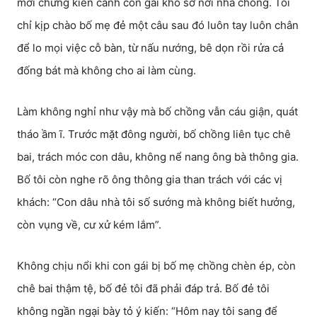
mới chứng kiến cảnh con gái khổ sở nơi nhà chồng. Tôi
chỉ kịp chào bố mẹ đẻ một câu sau đó luôn tay luôn chân
để lo mọi việc cỗ bàn, từ nấu nướng, bê dọn rồi rửa cả
đống bát mà không cho ai làm cùng.
Làm không nghỉ như vậy mà bố chồng vẫn cáu giận, quát
tháo ầm ĩ. Trước mặt đông người, bố chồng liên tục chê
bai, trách móc con dâu, không nể nang ông bà thông gia.
Bố tôi còn nghe rõ ông thông gia than trách với các vị
khách: “Con dâu nhà tôi số sướng mà không biết hưởng,
còn vụng về, cư xử kém lắm”.
Không chịu nổi khi con gái bị bố mẹ chồng chèn ép, còn
chê bai thậm tệ, bố đẻ tôi đã phải đáp trả. Bố đẻ tôi
không ngần ngại bày tỏ ý kiến: “Hôm nay tôi sang để