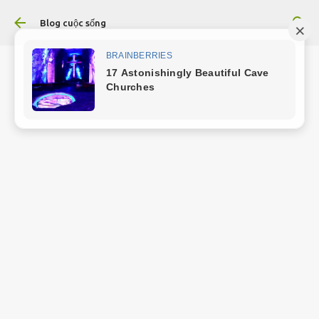
Chuyển đến nội dung chính
Blog cuộc sống