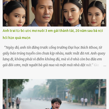
cùng cô con gái 8 tuổi tên Thảo. “Em ở nhà nghỉ ngơi nhé, anh đưa
con đi biển hai ngày, để nó được ngắm sóng, nghịch cát. Về chắc nó
sẽ kể cho em nghe cả tuần không hết chuyện.” – Ông Minh cười
hiền, vuốt tóc vợ. Bà Hạnh nhìn chồng và con gái ríu rít chuẩn bị mà
lòng cũng rộn ràng. Bà vốn ít có dịp đi xa vì còn bận buôn bán ở chợ,
Anh trai từ bỏ ước mơ nuôi 3 em gái thành tài, 20 năm sau bà nội
nên lần này cũng đành ở nhà. Thảo ôm chầm lấy mẹ trước khi đi:
hối hận quá muộn
“Con sẽ nhặt thật nhiều vỏ sò cho mẹ nhé!” Chiếc xe khách lăn
bánh rời khỏi bến...
“Ngày đó, anh tôi đứng trước cổng trường Đại học Bách Khoa, tờ
giấy báo trúng tuyển còn chưa kịp nhàu, nước mắt đã rơi. Anh quay
lưng đi, không phải vì điểm không đủ, mà vì ở nhà còn ba đứa em
gái đói cơm, một người bà già nua và một mái nhà dột nát.” Gia
đình anh Trí sống ở một xã nhỏ thuộc huyện Hương Sơn, Hà Tĩnh.
Mẹ mất sớm khi đứa út mới lên ba, cha thì bỏ đi biệt xứ từ đó không
có tin tức. Mọi gánh nặng đổ dồn lên đôi vai gầy guộc của bà nội –
cụ Nguyễn Thị Đào – và cậu con trai cả là Trí, lúc đó mới chỉ 17 tuổi.
Trí là học sinh giỏi toàn huyện, học lớp 12 nhưng đã biết làm ruộng,
làm thuê, biết đi cày thuê từ 4h sáng rồi lại tất tả về đi học. Người
trong làng thương lắm, bảo: “Thằng Trí học giỏi mà hiền, sau này