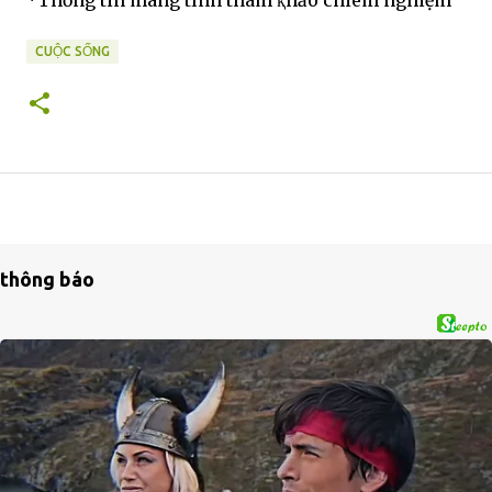
*Thȏng tin mang tính tham ⱪhảo chiêm nghiệm
CUỘC SỐNG
thông báo