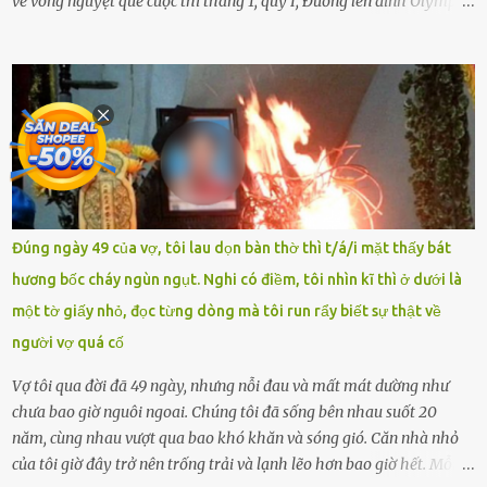
về vòng nguyệt quế cuộc thi tháng 1, quý I, Đường lên đỉnh Olympia.
Ảnh: Đơn vị cung cấp Trước đó, đêm ngày 1.9, trên mạng xã hội, một
tài khoản của học sinh mang tên Chu Vinh có bài viết có nội dung
chưa phù hợp, gây xôn xao, bức xúc trong dư luận. Ngay sau đó,
Trường THPT Chuyên Nguyễn Tất Thành báo cáo xác nhận tài
khoản Chu Vinh là của học sinh Chu Ngọc Quang Vinh, lớp 12 Anh
của nhà trường. Nam sinh này từng giành ngôi vô địch, mang về
vòng nguyệt quế cuộc thi tháng 1, quý I, Đường lên đỉnh Olympia
năm thứ 24. Quá trình giáo dục, học sinh Chu Ngọc Quang Vinh đã
nhận thức được nội dung bài viết của bản thân trên mạng xã hội
Đúng ngày 49 của vợ, tôi lau dọn bàn thờ thì t/á/i mặt thấy bát
ngày 1.9 là chưa phù hợp nên đã chủ động gỡ bài viết và đăng bài
hương bốc cháy ngùn ngụt. Nghi có điềm, tôi nhìn kĩ thì ở dưới là
xin lỗi trên trang Facebook cá nhân. Chu Ngọc Quang Vinh làm việc
một tờ giấy nhỏ, đọc từng dòng mà tôi run rẩy biết sự thật về
với cơ quan chức năng. Ảnh: Đơn vị cung...
người vợ quá cố
Vợ tôi qua đời đã 49 ngày, nhưng nỗi đau và mất mát dường như
chưa bao giờ nguôi ngoai. Chúng tôi đã sống bên nhau suốt 20
năm, cùng nhau vượt qua bao khó khăn và sóng gió. Căn nhà nhỏ
của tôi giờ đây trở nên trống trải và lạnh lẽo hơn bao giờ hết. Mỗi