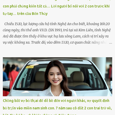
Chạy không ngừng. Qua ngã...
con phải chứng kiến tất cả… Lời người bố nói với 2 con trước khi
tự tay… trên cầu Bến Thủy
Chiều 15.10, lực lượng cứu hộ tỉnh Nghệ An cho biết, khoảng 16h20
cùng ngày, thi thể anh V.V.D. (SN 1993, trú tại xã Kim Liên, tỉnh Nghệ
An) đã được tìm thấy ở khu vực hạ lưu sông Lam, cách vị trí xảy ra
vụ việc không xa. Trước đó, vào đêm 13.10, cơ quan chức năng nhận
được tin báo có một người đàn ông điều khiển xe máy lên cầu Bến
Thủy – cây cầu bắc qua sông Lam nối hai tỉnh Nghệ An và Hà Tĩnh
– rồi để lại xe máy trên cầu, ôm theo 2 con gái nhỏ nhảy xuống
sông. Người thân và hàng xóm ngóng chờ thông tin tìm kiếm 3 bố
con mất tích trên sông Lam sau vụ nhảy cầu. Ảnh: Hải Dương Tại
hiện trường, người dân phát hiện một chiếc xe máy mang biển kiểm
soát Nghệ An cùng hai chiếc cặp học sinh. Ngay trong đêm, lực
lượng chức năng phối hợp cùng các đội cứu hộ tình nguyện triển
khai tìm kiếm. Danh tính các nạn nhân được xác định là anh V.V.D.
Chồng bắt vợ bỏ th;ai để dễ bề đến với người khác, vợ quyết định
và 2 con gái là cháu V.H.B. (SN 2020) và V.G.T. (SN 2021). Hai cháu là
bỏ tr;ốn vào miền nam sinh con. 7 năm sau cô dắt 2 con trai trở về,
con của anh D. và chị B.T.Y. (SN 1999). Lực lượng cứu hộ đã tiến hành