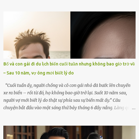
góc trong nhà đều gợi nhớ về hình bóng của cô ấy – người phụ nữ
mà tôi đã yêu thương và chia sẻ cả cuộc đời. Ngày vợ mất, tôi như
rơi vào khoảng trống vô tận, chẳng còn muốn làm gì ngoài việc
ngồi lặng lẽ nhớ về cô ấy. Nhưng cuộc sống không cho phép tôi mãi
chìm đắm trong đau khổ. Họ hàng, bạn bè và những người thân
thiết đã đến bên, giúp tôi tổ chức tang lễ chu toàn. Và hôm nay là
ngày giỗ đầu tiên của vợ, 49 ngày sau khi cô ấy rời xa tôi mãi
mãi.Buổi sáng hôm đó, sau khi cúng cơm xong, tôi quyết định lên
sắp xếp lại bàn thờ vợ. Mọi thứ vẫn như mọi ngày, nhưng có điều gì
Bố và con gái đi du lịch biển cuối tuần nhưng không bao giờ trở về
đó kỳ lạ mà tôi không thể giải thích được. Trong khoảnh khắc tôi
– Sau 10 năm, vợ ông mới biết lý do
cúi xuống lau chùi bát hương, một luồng gió lạ thoáng qua, khiến
tôi giật mình. Và rồi, một chuyện kinh...
“Cuối tuần ấy, người chồng và cô con gái nhỏ đã bước lên chuyến
xe ra biển – rồi từ đó, họ không bao giờ trở lại. Suốt 10 năm sau,
người vợ mới biết lý do thật sự phía sau sự biến mất ấy.” Câu
chuyện bắt đầu vào một sáng thứ bảy tháng 6 đầy nắng. Làng quê
ven sông rộn ràng với tiếng gà gáy, tiếng trẻ con gọi nhau ra đồng
bắt cào cào. Ngôi nhà nhỏ của ông Minh và bà Hạnh cũng rộn ràng
không kém. Ông Minh, vốn là một người đàn ông điềm đạm, ít nói,
hôm ấy lại đặc biệt vui vẻ. Ông chuẩn bị hành lý cho chuyến đi biển