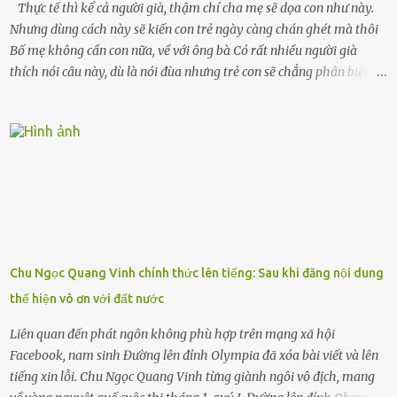
Thực tế thì kể cả người già, thậm chí cha mẹ sẽ dọa con như này.
Nhưng dùng cách này sẽ kiến con trẻ ngày càng chán ghét mà thôi
Bố mẹ không cần con nữa, về với ông bà Có rất nhiều người già
thích nói câu này, dù là nói đùa nhưng trẻ con sẽ chẳng phân biệt
được nên chúng sẽ cực kỳ buồn. Đôi khi con cái phải rời xa cha mẹ,
sống với người già, lúc này con rất buồn. Thế nên người lớn hãy
khuyên nhủ con thật cẩn thận. Nếu cháu không nghe lời, cảnh sát
sẽ bắt Thực tế thì kể cả người già, thậm chí cha mẹ sẽ dọa con như
này. Nhưng dùng cách này sẽ kiến con trẻ ngày càng chán ghét mà
thôi. Đôi khi con cái phải rời xa cha mẹ, sống với người già, lúc này
con rất buồn. (ảnh minh họa) Nếu một ngày nào đó một đứa trẻ
gặp nguy hiểm và cần được giúp đỡ nhưng không dám gọi cảnh sát
để được giúp đỡ thì có thể sẽ bỏ lỡ cơ hội và gặp nguy hiểm. Trẻ con
Chu Ngọc Quang Vinh chính thức lên tiếng: Sau khi đăng nội dung
có biết gì đâu Nhiều người cứ coi trẻ còn nhỏ nên dù có phạm sai
thể hiện vô ơn với đất nước
lầm, thì họ cũng không trách mắng. Nhưng nếu người lớn tuổi
không dạy con cẩn...
Liên quan đến phát ngôn không phù hợp trên mạng xã hội
Facebook, nam sinh Đường lên đỉnh Olympia đã xóa bài viết và lên
tiếng xin lỗi. Chu Ngọc Quang Vinh từng giành ngôi vô địch, mang