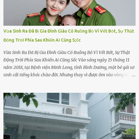
Vừa Sinh Ra Đã Bị Gia Đình Giàu Có Ruồng Bỏ Vì Vết Bớt, Sự Thật
Động Trời Phía Sau Khiến Ai Cũng S;ốc
Vừa Sinh Ra Đã Bị Gia Đình Giàu Có Ruồng Bỏ Vì Vết Bớt, Sự Thật
Động Trời Phía Sau Khiến Ai Cũng Sốc Vào sáng ngày 15 tháng 11
năm 2018, tại Bệnh viện Minh Long, tỉnh Bình Dương, một bé gái sơ
sinh cất tiếng khóc chào đời. Nhưng thay vì được ôm vào vòng tay
ấm áp của gia đình, bé lại đối diện với sự ruồng bỏ lạnh lùng. Đứa
trẻ – với một vết bớt đen trên má – bị gia đình ngoại hình hoàn
hảo, địa vị cao sang của ông Trần Quốc Tùng xem như điềm gở. Ông
Tùng, một doanh nhân quyền lực có tiếng ở Bình Dương, cùng vợ là
bà Đỗ Thị Nga, lập tức ra quyết định nhẫn tâm: bỏ lại đứa trẻ. Họ
viện cớ “không đủ khả năng nuôi dưỡng” và ký vào giấy từ chối
quyền giám hộ, yêu cầu bệnh viện xử lý bé như một trường hợp bị
bỏ rơi. Trong khi ấy, con gái ruột của họ – Trần Lệ Mi – vẫn đang