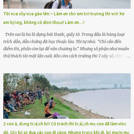
nên ông này bà nọ đó!” Trí có ba cô em gái: Mai, Lan và Hương – ba
cái tên mẹ đặt lúc còn sống, mong tụi nhỏ sau này như hoa mai nở
Tôi vừa vẫy vừa gào lên: – Làm ơn chở em tới trường thi với! Xe
giữa mùa đông. Nhưng hoa có đẹp mấy cũng cần đất màu, mà nhà
em h/ỏng, không có điện thoại! Làm ơn…!
thì chỉ toàn đất sỏi đá và khốn khó. Năm đó, Trí đỗ Đại học Bách
Khoa Hà...
Trên vai là ba lô đựng bút thước, giấy tờ. Trong đầu là hàng loạt
trích dẫn, dẫn chứng đã học thuộc làu. Tôi tự nhủ: “Chỉ cần đến
điểm thi, phần còn lại để văn chương lo.” Nhưng số phận như muốn
thử thách tôi một lần cuối. Khi còn cách trường thi 7 cây số, chiếc xe
máy cà tàng của tôi đột nhiên chết máy giữa đường. Tôi luống
cuống đề lại, đạp liên tục, mở cốp, lay ổ điện… nhưng vô ích. Rồi tôi
sực nhớ – điện thoại đang sạc, sáng nay quên mang theo! Giữa con
đường thưa thớt người qua lại, tôi hoảng loạn vẫy tay xin đi nhờ. –
Chú ơi, cháu đi thi, xe hỏng rồi! Làm ơn cho cháu đi nhờ với! – Cô ơi,
giúp cháu với, cháu không có điện thoại… Người thì lắc đầu. Người
thì tăng ga tránh xa như né một kẻ lừa đảo. Tôi gào lên giữa đường
như một kẻ mất trí. Vô ích. 6h10. Còn hơn 30 phút nữa. Trong đầu
tôi chỉ có một lựa chọn duy nhất: chạy. Tôi quăng xe vào vệ đường,
2 con à, đừng tr;á;ch bố! Có trách thì tr;á;;ch mẹ con đã làm việc
rút tờ giấy báo dự thi nhét túi áo, đeo ba lô và chạy . Chạy miết.
đó. Giờ bố sẽ đưa các con đi cùng. Nhưng trước khi đi, bố muốn mẹ