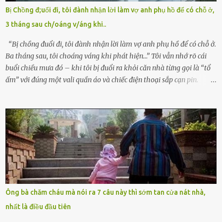
mê man sau sinh, hoàn toàn không hay biết chuyện gì xảy ra.
Bị Chồng đ;uổi đi, tôi đành nhận lời làm vợ anh phụ hồ để có chỗ ở,
Thiếu úy Nguyễn Thị Mai, một nữ cảnh sát công tác tại địa phương,
3 tháng sau ch/oáng v/áng khi..
tình cờ chứng kiến giây phút bé bị đưa đi trong lặng lẽ. Nét mặt đỏ
hỏn, bàn tay bé xíu co quắp, ...
“Bị chồng đuổi đi, tôi đành nhận lời làm vợ anh phụ hồ để có chỗ ở.
Ba tháng sau, tôi choáng váng khi phát hiện…” Tôi vẫn nhớ rõ cái
buổi chiều mưa đó – khi tôi bị đuổi ra khỏi căn nhà từng gọi là “tổ
ấm” với đúng một vali quần áo và chiếc điện thoại sắp cạn pin.
Chồng tôi – người từng thề thốt “một đời yêu em” – đã không chút
thương xót ném tôi ra đường sau khi tôi bị sảy thai lần thứ hai. “Tôi
cưới cô để có con. Không phải để nuôi một cái thân bất tài chỉ biết
khóc lóc,” anh ta gằn giọng, đẩy mạnh cánh cửa trước mặt tôi.
Tiếng cánh cửa đóng lại, vang lên như một bản án lạnh lùng. Tôi
đứng chết lặng giữa cơn mưa, không biết đi đâu, về đâu. Bố mẹ tôi
mất sớm. Tôi chẳng có anh chị em. Họ hàng cũng thưa thớt, chẳng
ai thân thiết đến mức có thể mở lòng cho tôi tá túc. Bạn bè? Ai cũng
bận rộn với gia đình riêng của họ. Tôi đã từng đặt cược cả thanh
Ông bà chăm cháu mà nói ra 7 câu này thì sớm tan cửa nát nhà,
xuân vào người chồng ấy – và giờ, tôi chỉ còn lại chính mình. Tôi lên
nhất là điều đầu tiên
chiếc xe buýt cuối ngày, trốn chạy khỏi thành phố và nỗi đau. Tôi v...