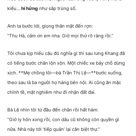
kiểu…
hí hửng
như sắp trúng số.
Anh ta bước tới, giọng thân mật đến rợn:
“Thu Hà, cảm ơn em nha. Giờ mọi thứ rõ ràng rồi.”
Tôi chưa kịp hiểu câu đó nghĩa gì thì sau lưng Khang đã
có tiếng bước chân lộn xộn. Một chiếc xe bảy chỗ dừng
xịch. **Mẹ chồng tôi—bà Trần Thị Lệ—**bước xuống,
theo sau là ba người họ hàng bên nội. Ai cũng ăn mặc
chỉnh tề, mặt nghiêm như đi nhận đất đai.
Bà Lệ nhìn tôi từ đầu đến chân rồi hất hàm:
“Giờ ly hôn xong rồi, con dâu cũ không còn quyền gì
nữa. Nhà này tới ‘tiếp quản’ lại căn biệt thự.”