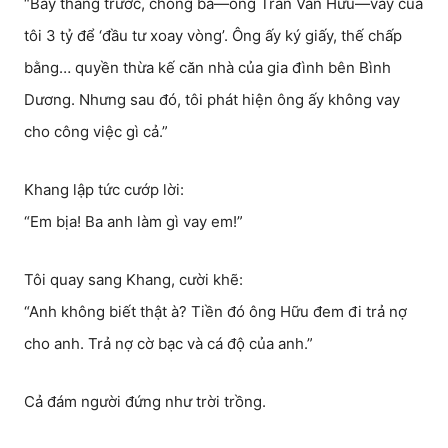
“Bảy tháng trước, chồng bà—ông Trần Văn Hữu—vay của
tôi 3 tỷ để ‘đầu tư xoay vòng’. Ông ấy ký giấy, thế chấp
bằng… quyền thừa kế căn nhà của gia đình bên Bình
Dương. Nhưng sau đó, tôi phát hiện ông ấy không vay
cho công việc gì cả.”
Khang lập tức cướp lời:
“Em bịa! Ba anh làm gì vay em!”
Tôi quay sang Khang, cười khẽ:
“Anh không biết thật à? Tiền đó ông Hữu đem đi trả nợ
cho anh. Trả nợ cờ bạc và cá độ của anh.”
Cả đám người đứng như trời trồng.