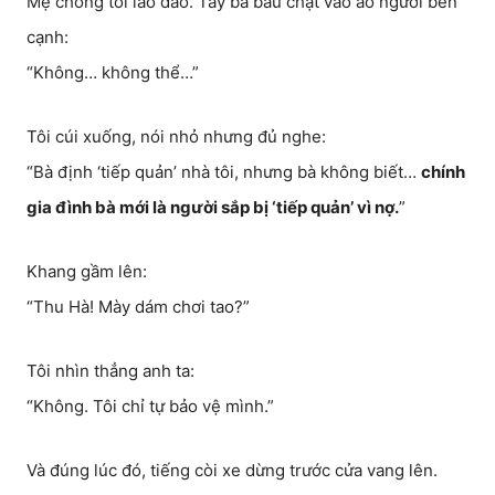
Mẹ chồng tôi lảo đảo. Tay bà bấu chặt vào áo người bên
cạnh:
“Không… không thể…”
Tôi cúi xuống, nói nhỏ nhưng đủ nghe:
“Bà định ‘tiếp quản’ nhà tôi, nhưng bà không biết…
chính
gia đình bà mới là người sắp bị ‘tiếp quản’ vì nợ.
”
Khang gầm lên:
“Thu Hà! Mày dám chơi tao?”
Tôi nhìn thẳng anh ta:
“Không. Tôi chỉ tự bảo vệ mình.”
Và đúng lúc đó, tiếng còi xe dừng trước cửa vang lên.