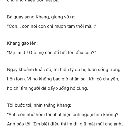
Bà quay sang Khang, giọng vỡ ra:
“Con… con nói con chỉ mượn tạm thôi mà…”
Khang gào lên:
“Mẹ im đi! Giờ mẹ còn đổ hết lên đầu con?”
Ngay khoảnh khắc đó, tôi hiểu lý do họ luôn sống trong
hỗn loạn. Vì họ không bao giờ nhận sai. Khi có chuyện,
họ chỉ tìm người để đẩy xuống hố cùng.
Tôi bước tới, nhìn thẳng Khang:
“Anh còn nhớ hôm tôi phát hiện anh ngoại tình không?
Anh bảo tôi: ‘Em biết điều thì im đi, giữ mặt mũi cho anh’.