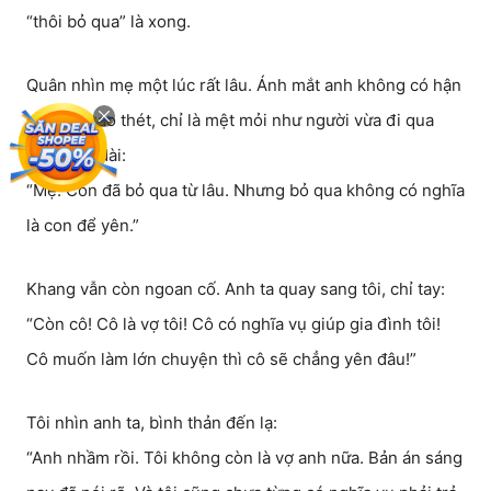
“thôi bỏ qua” là xong.
Quân nhìn mẹ một lúc rất lâu. Ánh mắt anh không có hận
dữ kiểu gào thét, chỉ là mệt mỏi như người vừa đi qua
một đêm dài:
“Mẹ. Con đã bỏ qua từ lâu. Nhưng bỏ qua không có nghĩa
là con để yên.”
Khang vẫn còn ngoan cố. Anh ta quay sang tôi, chỉ tay:
“Còn cô! Cô là vợ tôi! Cô có nghĩa vụ giúp gia đình tôi!
Cô muốn làm lớn chuyện thì cô sẽ chẳng yên đâu!”
Tôi nhìn anh ta, bình thản đến lạ:
“Anh nhầm rồi. Tôi không còn là vợ anh nữa. Bản án sáng