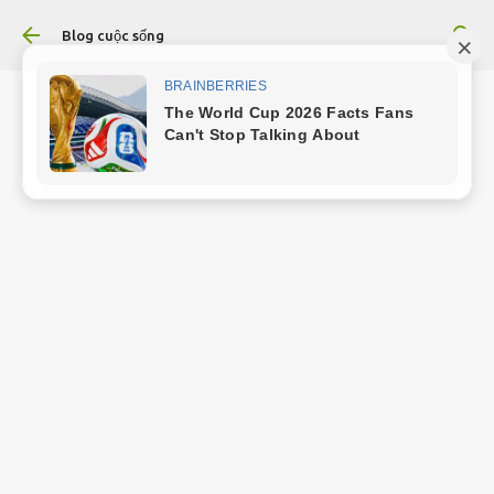
Chuyển đến nội dung chính
Blog cuộc sống