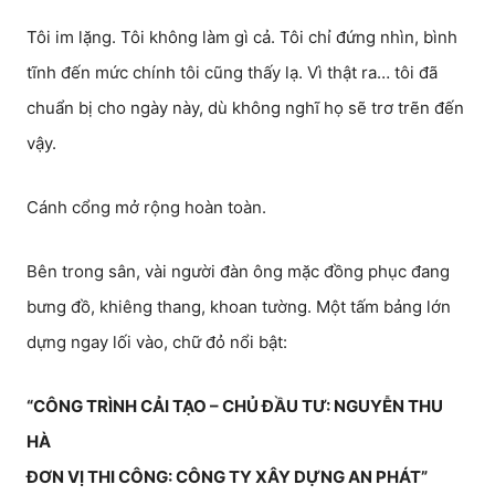
Tôi im lặng. Tôi không làm gì cả. Tôi chỉ đứng nhìn, bình
tĩnh đến mức chính tôi cũng thấy lạ. Vì thật ra… tôi đã
chuẩn bị cho ngày này, dù không nghĩ họ sẽ trơ trẽn đến
vậy.
Cánh cổng mở rộng hoàn toàn.
Bên trong sân, vài người đàn ông mặc đồng phục đang
bưng đồ, khiêng thang, khoan tường. Một tấm bảng lớn
dựng ngay lối vào, chữ đỏ nổi bật:
“CÔNG TRÌNH CẢI TẠO – CHỦ ĐẦU TƯ: NGUYỄN THU
HÀ
ĐƠN VỊ THI CÔNG: CÔNG TY XÂY DỰNG AN PHÁT”