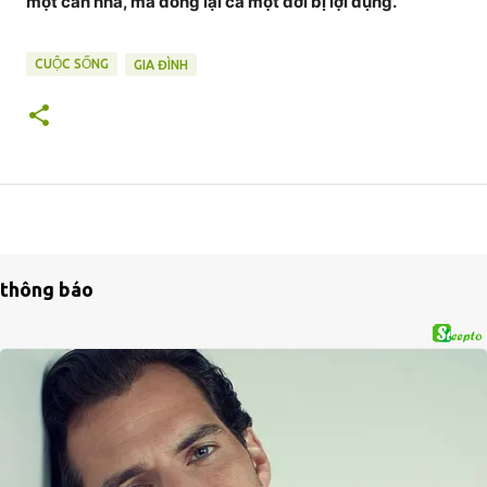
một căn nhà, mà đóng lại cả một đời bị lợi dụng.
CUỘC SỐNG
GIA ĐÌNH
thông báo