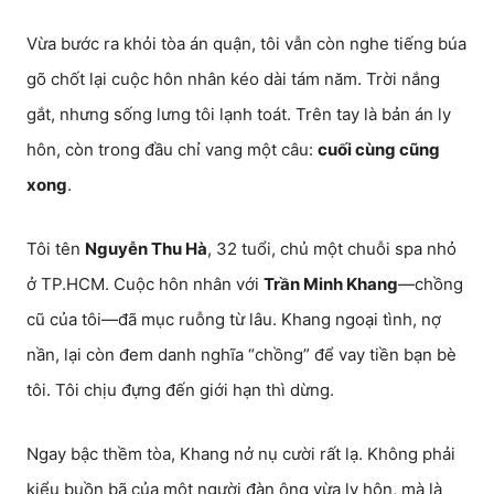
Vừa bước ra khỏi tòa án quận, tôi vẫn còn nghe tiếng búa
gõ chốt lại cuộc hôn nhân kéo dài tám năm. Trời nắng
gắt, nhưng sống lưng tôi lạnh toát. Trên tay là bản án ly
hôn, còn trong đầu chỉ vang một câu:
cuối cùng cũng
xong
.
Tôi tên
Nguyễn Thu Hà
, 32 tuổi, chủ một chuỗi spa nhỏ
ở TP.HCM. Cuộc hôn nhân với
Trần Minh Khang
—chồng
cũ của tôi—đã mục ruỗng từ lâu. Khang ngoại tình, nợ
nần, lại còn đem danh nghĩa “chồng” để vay tiền bạn bè
tôi. Tôi chịu đựng đến giới hạn thì dừng.
Ngay bậc thềm tòa, Khang nở nụ cười rất lạ. Không phải
kiểu buồn bã của một người đàn ông vừa ly hôn, mà là