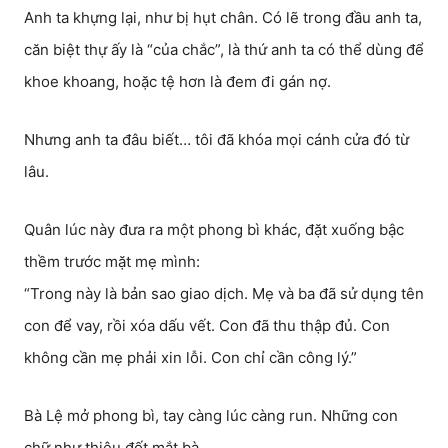
Anh ta khựng lại, như bị hụt chân. Có lẽ trong đầu anh ta,
căn biệt thự ấy là “của chắc”, là thứ anh ta có thể dùng để
khoe khoang, hoặc tệ hơn là đem đi gán nợ.
Nhưng anh ta đâu biết… tôi đã khóa mọi cánh cửa đó từ
lâu.
Quân lúc này đưa ra một phong bì khác, đặt xuống bậc
thềm trước mặt mẹ mình:
“Trong này là bản sao giao dịch. Mẹ và ba đã sử dụng tên
con để vay, rồi xóa dấu vết. Con đã thu thập đủ. Con
không cần mẹ phải xin lỗi. Con chỉ cần công lý.”
Bà Lệ mở phong bì, tay càng lúc càng run. Những con
chữ như thiêu đốt mắt bà.