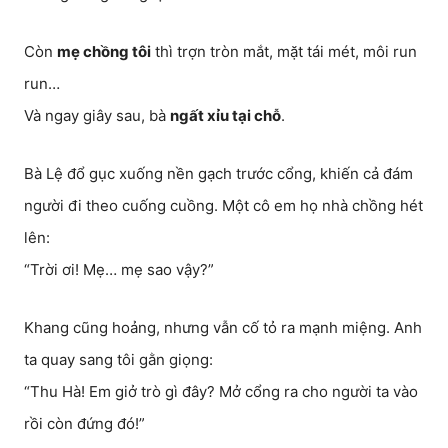
Còn
mẹ chồng tôi
thì trợn tròn mắt, mặt tái mét, môi run
run…
Và ngay giây sau, bà
ngất xỉu tại chỗ
.
Bà Lệ đổ gục xuống nền gạch trước cổng, khiến cả đám
người đi theo cuống cuồng. Một cô em họ nhà chồng hét
lên:
“Trời ơi! Mẹ… mẹ sao vậy?”
Khang cũng hoảng, nhưng vẫn cố tỏ ra mạnh miệng. Anh
ta quay sang tôi gằn giọng:
“Thu Hà! Em giở trò gì đây? Mở cổng ra cho người ta vào
rồi còn đứng đó!”