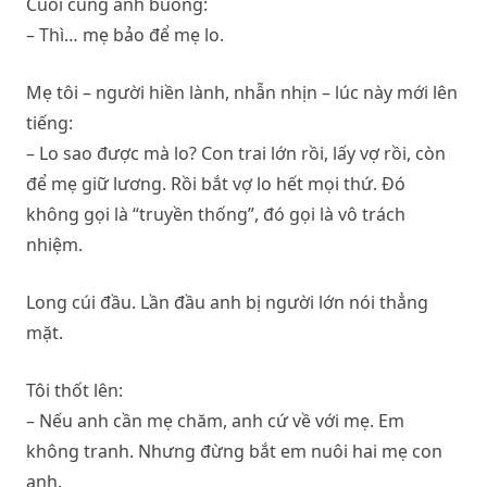
Cuối cùng anh buông:
– Thì… mẹ bảo để mẹ lo.
Mẹ tôi – người hiền lành, nhẫn nhịn – lúc này mới lên
tiếng:
– Lo sao được mà lo? Con trai lớn rồi, lấy vợ rồi, còn
để mẹ giữ lương. Rồi bắt vợ lo hết mọi thứ. Đó
không gọi là “truyền thống”, đó gọi là vô trách
nhiệm.
Long cúi đầu. Lần đầu anh bị người lớn nói thẳng
mặt.
Tôi thốt lên:
– Nếu anh cần mẹ chăm, anh cứ về với mẹ. Em
không tranh. Nhưng đừng bắt em nuôi hai mẹ con
anh.