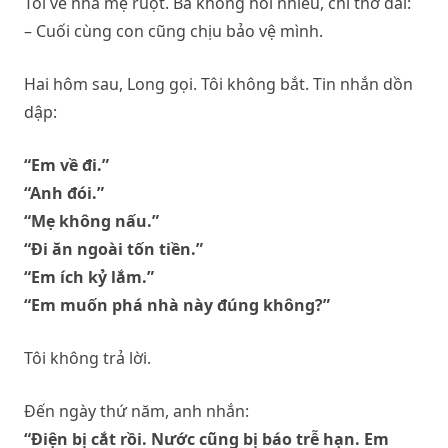
Tôi về nhà mẹ ruột. Bà không hỏi nhiều, chỉ thở dài:
– Cuối cùng con cũng chịu bảo vệ mình.
Hai hôm sau, Long gọi. Tôi không bắt. Tin nhắn dồn
dập:
“Em về đi.”
“Anh đói.”
“Mẹ không nấu.”
“Đi ăn ngoài tốn tiền.”
“Em ích kỷ lắm.”
“Em muốn phá nhà này đúng không?”
Tôi không trả lời.
Đến ngày thứ năm, anh nhắn:
“Điện bị cắt rồi. Nước cũng bị báo trễ hạn. Em