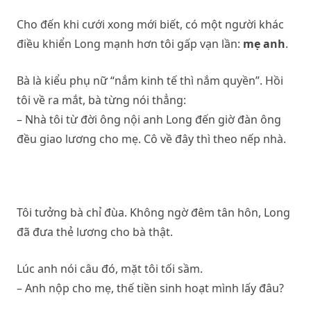
Cho đến khi cưới xong mới biết, có một người khác
điều khiển Long mạnh hơn tôi gấp vạn lần:
mẹ anh
.
Bà là kiểu phụ nữ “nắm kinh tế thì nắm quyền”. Hồi
tôi về ra mắt, bà từng nói thẳng:
– Nhà tôi từ đời ông nội anh Long đến giờ đàn ông
đều giao lương cho mẹ. Cô về đây thì theo nếp nhà.
Tôi tưởng bà chỉ đùa. Không ngờ đêm tân hôn, Long
đã đưa thẻ lương cho bà thật.
Lúc anh nói câu đó, mặt tôi tối sầm.
– Anh nộp cho mẹ, thế tiền sinh hoạt mình lấy đâu?