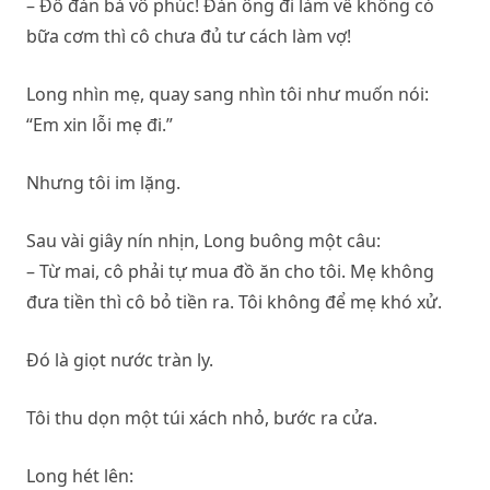
– Đồ đàn bà vô phúc! Đàn ông đi làm về không có
bữa cơm thì cô chưa đủ tư cách làm vợ!
Long nhìn mẹ, quay sang nhìn tôi như muốn nói:
“Em xin lỗi mẹ đi.”
Nhưng tôi im lặng.
Sau vài giây nín nhịn, Long buông một câu:
– Từ mai, cô phải tự mua đồ ăn cho tôi. Mẹ không
đưa tiền thì cô bỏ tiền ra. Tôi không để mẹ khó xử.
Đó là giọt nước tràn ly.
Tôi thu dọn một túi xách nhỏ, bước ra cửa.
Long hét lên: