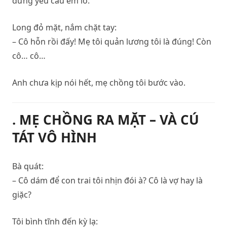
đừng yêu cầu em lo.
Long đỏ mặt, nắm chặt tay:
– Cô hỗn rồi đấy! Mẹ tôi quản lương tôi là đúng! Còn
cô… cô…
Anh chưa kịp nói hết, mẹ chồng tôi bước vào.
. MẸ CHỒNG RA MẶT – VÀ CÚ
TÁT VÔ HÌNH
Bà quát:
– Cô dám để con trai tôi nhịn đói à? Cô là vợ hay là
giặc?
Tôi bình tĩnh đến kỳ lạ: