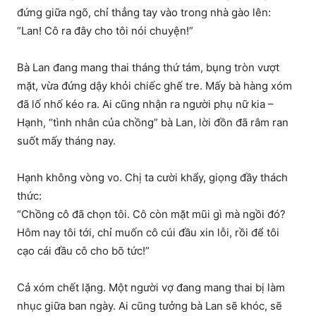
đứng giữa ngõ, chỉ thẳng tay vào trong nhà gào lên:
“Lan! Cô ra đây cho tôi nói chuyện!”
Bà Lan đang mang thai tháng thứ tám, bụng tròn vượt
mặt, vừa đứng dậy khỏi chiếc ghế tre. Mấy bà hàng xóm
đã lố nhố kéo ra. Ai cũng nhận ra người phụ nữ kia –
Hạnh, “tình nhân của chồng” bà Lan, lời đồn đã râm ran
suốt mấy tháng nay.
Hạnh không vòng vo. Chị ta cười khẩy, giọng đầy thách
thức:
“Chồng cô đã chọn tôi. Cô còn mặt mũi gì mà ngồi đó?
Hôm nay tôi tới, chỉ muốn cô cúi đầu xin lỗi, rồi để tôi
cạo cái đầu cô cho bõ tức!”
Cả xóm chết lặng. Một người vợ đang mang thai bị làm
nhục giữa ban ngày. Ai cũng tưởng bà Lan sẽ khóc, sẽ