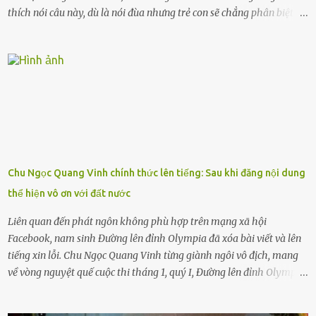
thích nói câu này, dù là nói đùa nhưng trẻ con sẽ chẳng phân biệt
được nên chúng sẽ cực kỳ buồn. Đôi khi con cái phải rời xa cha mẹ,
sống với người già, lúc này con rất buồn. Thế nên người lớn hãy
khuyên nhủ con thật cẩn thận. Nếu cháu không nghe lời, cảnh sát
sẽ bắt Thực tế thì kể cả người già, thậm chí cha mẹ sẽ dọa con như
này. Nhưng dùng cách này sẽ kiến con trẻ ngày càng chán ghét mà
thôi. Đôi khi con cái phải rời xa cha mẹ, sống với người già, lúc này
con rất buồn. (ảnh minh họa) Nếu một ngày nào đó một đứa trẻ
gặp nguy hiểm và cần được giúp đỡ nhưng không dám gọi cảnh sát
để được giúp đỡ thì có thể sẽ bỏ lỡ cơ hội và gặp nguy hiểm. Trẻ con
Chu Ngọc Quang Vinh chính thức lên tiếng: Sau khi đăng nội dung
có biết gì đâu Nhiều người cứ coi trẻ còn nhỏ nên dù có phạm sai
thể hiện vô ơn với đất nước
lầm, thì họ cũng không trách mắng. Nhưng nếu người lớn tuổi
không dạy con cẩn...
Liên quan đến phát ngôn không phù hợp trên mạng xã hội
Facebook, nam sinh Đường lên đỉnh Olympia đã xóa bài viết và lên
tiếng xin lỗi. Chu Ngọc Quang Vinh từng giành ngôi vô địch, mang
về vòng nguyệt quế cuộc thi tháng 1, quý I, Đường lên đỉnh Olympia.
Ảnh: Đơn vị cung cấp Trước đó, đêm ngày 1.9, trên mạng xã hội, một
tài khoản của học sinh mang tên Chu Vinh có bài viết có nội dung