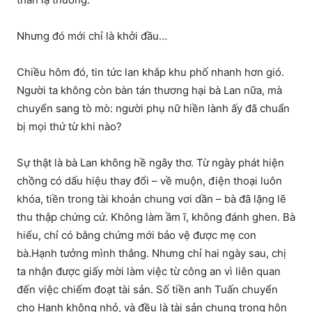
Nhưng đó mới chỉ là khởi đầu…
Chiều hôm đó, tin tức lan khắp khu phố nhanh hơn gió.
Người ta không còn bàn tán thương hại bà Lan nữa, mà
chuyển sang tò mò: người phụ nữ hiền lành ấy đã chuẩn
bị mọi thứ từ khi nào?
Sự thật là bà Lan không hề ngây thơ. Từ ngày phát hiện
chồng có dấu hiệu thay đổi – về muộn, điện thoại luôn
khóa, tiền trong tài khoản chung vơi dần – bà đã lặng lẽ
thu thập chứng cứ. Không làm ầm ĩ, không đánh ghen. Bà
hiểu, chỉ có bằng chứng mới bảo vệ được mẹ con
bà.Hạnh tưởng mình thắng. Nhưng chỉ hai ngày sau, chị
ta nhận được giấy mời làm việc từ công an vì liên quan
đến việc chiếm đoạt tài sản. Số tiền anh Tuấn chuyển
cho Hạnh không nhỏ, và đều là tài sản chung trong hôn