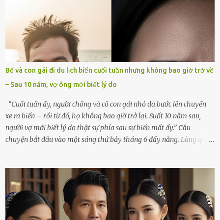
ngồi lặng lẽ nhớ về cô ấy. Nhưng cuộc sống không cho phép tôi mãi
chìm đắm trong đau khổ. Họ hàng, bạn bè và những người thân
thiết đã đến bên, giúp tôi tổ chức tang lễ chu toàn. Và hôm nay là
ngày giỗ đầu tiên của vợ, 49 ngày sau khi cô ấy rời xa tôi mãi
mãi.Buổi sáng hôm đó, sau khi cúng cơm xong, tôi quyết định lên
sắp xếp lại bàn thờ vợ. Mọi thứ vẫn như mọi ngày, nhưng có điều gì
Bố và con gái đi du lịch biển cuối tuần nhưng không bao giờ trở về
đó kỳ lạ mà tôi không thể giải thích được. Trong khoảnh khắc tôi
– Sau 10 năm, vợ ông mới biết lý do
cúi xuống lau chùi bát hương, một luồng gió lạ thoáng qua, khiến
tôi giật mình. Và rồi, một chuyện kinh...
“Cuối tuần ấy, người chồng và cô con gái nhỏ đã bước lên chuyến
xe ra biển – rồi từ đó, họ không bao giờ trở lại. Suốt 10 năm sau,
người vợ mới biết lý do thật sự phía sau sự biến mất ấy.” Câu
chuyện bắt đầu vào một sáng thứ bảy tháng 6 đầy nắng. Làng quê
ven sông rộn ràng với tiếng gà gáy, tiếng trẻ con gọi nhau ra đồng
bắt cào cào. Ngôi nhà nhỏ của ông Minh và bà Hạnh cũng rộn ràng
không kém. Ông Minh, vốn là một người đàn ông điềm đạm, ít nói,
hôm ấy lại đặc biệt vui vẻ. Ông chuẩn bị hành lý cho chuyến đi biển
cùng cô con gái 8 tuổi tên Thảo. “Em ở nhà nghỉ ngơi nhé, anh đưa
con đi biển hai ngày, để nó được ngắm sóng, nghịch cát. Về chắc nó