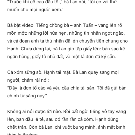
“Trước khi cô cạo đầu tôi,” bà Lan nói, “tôi có vài thứ
muốn cho mọi người xem.”
Bà bật video. Tiếng chồng bà – anh Tuấn – vang lên rõ
mồn một: những lời hứa hẹn, những tin nhắn ngọt ngào,
và cả đoạn anh ta thú nhận đã lén chuyển tiền chung cho
Hạnh. Chưa dừng lại, bà Lan giơ tập giấy lên: bản sao kê
ngân hàng, giấy tờ nhà đất, và một lá đơn đã ký sẵn.
Cả xóm sững sờ. Hạnh tái mặt. Bà Lan quay sang mọi
người, chậm rãi nói:
“Đây là đơn tố cáo và yêu cầu chia tài sản. Tôi đã gửi bản
chính từ sáng nay.”
Không ai nói được lời nào. Rồi bất ngờ, tiếng vỗ tay vang
lên, ban đầu lẻ tẻ, sau đó rần rần cả xóm. Hạnh đứng
chết trân. Còn bà Lan, chỉ vuốt bụng mình, ánh mắt bình
thản lạ thường.