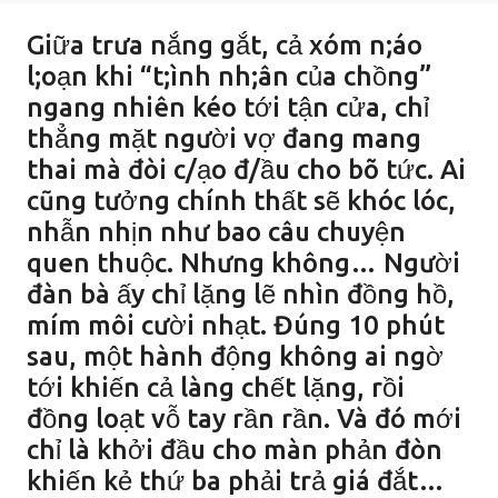
Giữa trưa nắng gắt, cả xóm n;áo
l;oạn khi “t;ình nh;ân của chồng”
ngang nhiên kéo tới tận cửa, chỉ
thẳng mặt người vợ đang mang
thai mà đòi c/ạo đ/ầu cho bõ tức. Ai
cũng tưởng chính thất sẽ khóc lóc,
nhẫn nhịn như bao câu chuyện
quen thuộc. Nhưng không… Người
đàn bà ấy chỉ lặng lẽ nhìn đồng hồ,
mím môi cười nhạt. Đúng 10 phút
sau, một hành động không ai ngờ
tới khiến cả làng chết lặng, rồi
đồng loạt vỗ tay rần rần. Và đó mới
chỉ là khởi đầu cho màn phản đòn
khiến kẻ thứ ba phải trả giá đắt…