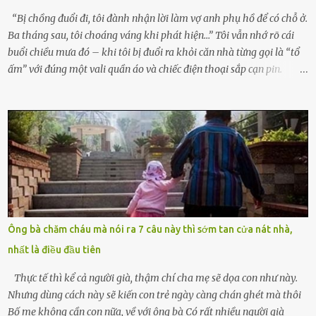
hỏn, bàn tay bé xíu co quắp, ...
“Bị chồng đuổi đi, tôi đành nhận lời làm vợ anh phụ hồ để có chỗ ở.
Ba tháng sau, tôi choáng váng khi phát hiện…” Tôi vẫn nhớ rõ cái
buổi chiều mưa đó – khi tôi bị đuổi ra khỏi căn nhà từng gọi là “tổ
ấm” với đúng một vali quần áo và chiếc điện thoại sắp cạn pin.
Chồng tôi – người từng thề thốt “một đời yêu em” – đã không chút
thương xót ném tôi ra đường sau khi tôi bị sảy thai lần thứ hai. “Tôi
cưới cô để có con. Không phải để nuôi một cái thân bất tài chỉ biết
khóc lóc,” anh ta gằn giọng, đẩy mạnh cánh cửa trước mặt tôi.
Tiếng cánh cửa đóng lại, vang lên như một bản án lạnh lùng. Tôi
đứng chết lặng giữa cơn mưa, không biết đi đâu, về đâu. Bố mẹ tôi
mất sớm. Tôi chẳng có anh chị em. Họ hàng cũng thưa thớt, chẳng
ai thân thiết đến mức có thể mở lòng cho tôi tá túc. Bạn bè? Ai cũng
bận rộn với gia đình riêng của họ. Tôi đã từng đặt cược cả thanh
Ông bà chăm cháu mà nói ra 7 câu này thì sớm tan cửa nát nhà,
xuân vào người chồng ấy – và giờ, tôi chỉ còn lại chính mình. Tôi lên
nhất là điều đầu tiên
chiếc xe buýt cuối ngày, trốn chạy khỏi thành phố và nỗi đau. Tôi v...
Thực tế thì kể cả người già, thậm chí cha mẹ sẽ dọa con như này.
Nhưng dùng cách này sẽ kiến con trẻ ngày càng chán ghét mà thôi
Bố mẹ không cần con nữa, về với ông bà Có rất nhiều người già