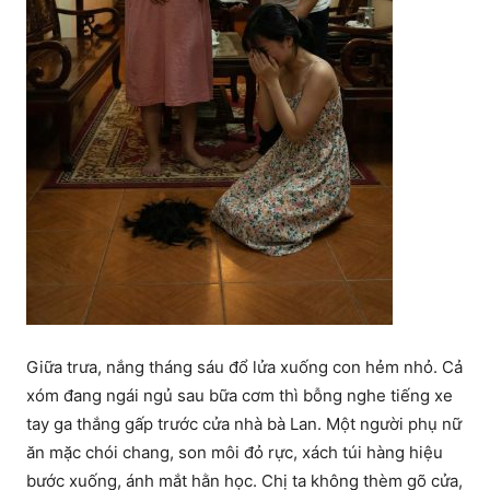
Giữa trưa, nắng tháng sáu đổ lửa xuống con hẻm nhỏ. Cả
xóm đang ngái ngủ sau bữa cơm thì bỗng nghe tiếng xe
tay ga thắng gấp trước cửa nhà bà Lan. Một người phụ nữ
ăn mặc chói chang, son môi đỏ rực, xách túi hàng hiệu
bước xuống, ánh mắt hằn học. Chị ta không thèm gõ cửa,