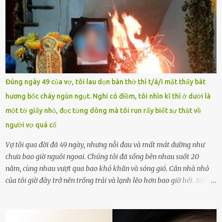
chưa phù hợp, gây xôn xao, bức xúc trong dư luận. Ngay sau đó,
Trường THPT Chuyên Nguyễn Tất Thành báo cáo xác nhận tài
khoản Chu Vinh là của học sinh Chu Ngọc Quang Vinh, lớp 12 Anh
của nhà trường. Nam sinh này từng giành ngôi vô địch, mang về
vòng nguyệt quế cuộc thi tháng 1, quý I, Đường lên đỉnh Olympia
năm thứ 24. Quá trình giáo dục, học sinh Chu Ngọc Quang Vinh đã
nhận thức được nội dung bài viết của bản thân trên mạng xã hội
Đúng ngày 49 của vợ, tôi lau dọn bàn thờ thì t/á/i mặt thấy bát
ngày 1.9 là chưa phù hợp nên đã chủ động gỡ bài viết và đăng bài
hương bốc cháy ngùn ngụt. Nghi có điềm, tôi nhìn kĩ thì ở dưới là
xin lỗi trên trang Facebook cá nhân. Chu Ngọc Quang Vinh làm việc
một tờ giấy nhỏ, đọc từng dòng mà tôi run rẩy biết sự thật về
với cơ quan chức năng. Ảnh: Đơn vị cung...
người vợ quá cố
Vợ tôi qua đời đã 49 ngày, nhưng nỗi đau và mất mát dường như
chưa bao giờ nguôi ngoai. Chúng tôi đã sống bên nhau suốt 20
năm, cùng nhau vượt qua bao khó khăn và sóng gió. Căn nhà nhỏ
của tôi giờ đây trở nên trống trải và lạnh lẽo hơn bao giờ hết. Mỗi
góc trong nhà đều gợi nhớ về hình bóng của cô ấy – người phụ nữ
mà tôi đã yêu thương và chia sẻ cả cuộc đời. Ngày vợ mất, tôi như
rơi vào khoảng trống vô tận, chẳng còn muốn làm gì ngoài việc