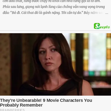
cơn đau thắt, từng bước chạy ra khỏi căn nhà từng gọi là tổ ấm.
Phía sau lưng, giọng nói lạnh lùng của chồng vẫn vang vọng trong
đầu: “Bỏ đi. Cái thai đó là gánh nặng. Tôi cần tự do.” Bảy năm sau,
cô quay trở về, không chỉ với một đứa con trai – mà là hai, và một
kế hoạch được chuẩn bị kỹ lưỡng để người đàn ông phản bội ấy
phải trả giá … Hà Nội, mùa thu năm 2018, cái lạnh len lỏi qua từng
khe cửa gỗ cũ kỹ. Trong một căn biệt thự sang trọng ở phố Tây Hồ,
Ngọc Anh ngồi lặng lẽ trên ghế sofa, tay đặt lên bụng – nơi hai sinh
linh bé bỏng đang lớn dần từng ngày. Cô chưa bao giờ nghĩ mình sẽ
phải sống trong sợ hãi khi mang thai, đặc biệt là sợ… chính chồng
mình. Trí – người chồng mà cô từng yêu đến mù quáng, đã không
còn là người đàn ông của ngày đầu. Thành đạt, quyền lực, nhưng
cũng dối trá và lạnh lùng. Gần đây, anh hay về muộn, thậm chí có
đêm không về. Và rồi, trong một bữa cơm tối vắng lặng, Trí ném
xuống bàn ly n...