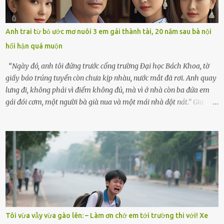
sẽ kể cho em nghe cả tuần không hết chuyện.” – Ông Minh cười
hiền, vuốt tóc vợ. Bà Hạnh nhìn chồng và con gái ríu rít chuẩn bị mà
lòng cũng rộn ràng. Bà vốn ít có dịp đi xa vì còn bận buôn bán ở chợ,
Anh trai từ bỏ ước mơ nuôi 3 em gái thành tài, 20 năm sau bà nội
nên lần này cũng đành ở nhà. Thảo ôm chầm lấy mẹ trước khi đi:
hối hận quá muộn
“Con sẽ nhặt thật nhiều vỏ sò cho mẹ nhé!” Chiếc xe khách lăn
bánh rời khỏi bến...
“Ngày đó, anh tôi đứng trước cổng trường Đại học Bách Khoa, tờ
giấy báo trúng tuyển còn chưa kịp nhàu, nước mắt đã rơi. Anh quay
lưng đi, không phải vì điểm không đủ, mà vì ở nhà còn ba đứa em
gái đói cơm, một người bà già nua và một mái nhà dột nát.” Gia
đình anh Trí sống ở một xã nhỏ thuộc huyện Hương Sơn, Hà Tĩnh.
Mẹ mất sớm khi đứa út mới lên ba, cha thì bỏ đi biệt xứ từ đó không
có tin tức. Mọi gánh nặng đổ dồn lên đôi vai gầy guộc của bà nội –
cụ Nguyễn Thị Đào – và cậu con trai cả là Trí, lúc đó mới chỉ 17 tuổi.
Trí là học sinh giỏi toàn huyện, học lớp 12 nhưng đã biết làm ruộng,
làm thuê, biết đi cày thuê từ 4h sáng rồi lại tất tả về đi học. Người
trong làng thương lắm, bảo: “Thằng Trí học giỏi mà hiền, sau này
nên ông này bà nọ đó!” Trí có ba cô em gái: Mai, Lan và Hương – ba
cái tên mẹ đặt lúc còn sống, mong tụi nhỏ sau này như hoa mai nở
Tôi vừa vẫy vừa gào lên: – Làm ơn chở em tới trường thi với! Xe
giữa mùa đông. Nhưng hoa có đẹp mấy cũng cần đất màu, mà nhà