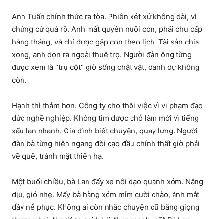
Anh Tuấn chính thức ra tòa. Phiên xét xử không dài, vì
chứng cứ quá rõ. Anh mất quyền nuôi con, phải chu cấp
hàng tháng, và chỉ được gặp con theo lịch. Tài sản chia
xong, anh dọn ra ngoài thuê trọ. Người đàn ông từng
được xem là “trụ cột” giờ sống chật vật, danh dự không
còn.
Hạnh thì thảm hơn. Công ty cho thôi việc vì vi phạm đạo
đức nghề nghiệp. Không tìm được chỗ làm mới vì tiếng
xấu lan nhanh. Gia đình biết chuyện, quay lưng. Người
đàn bà từng hiên ngang đòi cạo đầu chính thất giờ phải
về quê, tránh mặt thiên hạ.
Một buổi chiều, bà Lan đẩy xe nôi dạo quanh xóm. Nắng
dịu, gió nhẹ. Mấy bà hàng xóm mỉm cười chào, ánh mắt
đầy nể phục. Không ai còn nhắc chuyện cũ bằng giọng