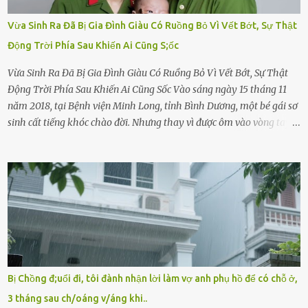
Vừa Sinh Ra Đã Bị Gia Đình Giàu Có Ruồng Bỏ Vì Vết Bớt, Sự Thật
Động Trời Phía Sau Khiến Ai Cũng S;ốc
Vừa Sinh Ra Đã Bị Gia Đình Giàu Có Ruồng Bỏ Vì Vết Bớt, Sự Thật
Động Trời Phía Sau Khiến Ai Cũng Sốc Vào sáng ngày 15 tháng 11
năm 2018, tại Bệnh viện Minh Long, tỉnh Bình Dương, một bé gái sơ
sinh cất tiếng khóc chào đời. Nhưng thay vì được ôm vào vòng tay
ấm áp của gia đình, bé lại đối diện với sự ruồng bỏ lạnh lùng. Đứa
trẻ – với một vết bớt đen trên má – bị gia đình ngoại hình hoàn
hảo, địa vị cao sang của ông Trần Quốc Tùng xem như điềm gở. Ông
Tùng, một doanh nhân quyền lực có tiếng ở Bình Dương, cùng vợ là
bà Đỗ Thị Nga, lập tức ra quyết định nhẫn tâm: bỏ lại đứa trẻ. Họ
viện cớ “không đủ khả năng nuôi dưỡng” và ký vào giấy từ chối
quyền giám hộ, yêu cầu bệnh viện xử lý bé như một trường hợp bị
bỏ rơi. Trong khi ấy, con gái ruột của họ – Trần Lệ Mi – vẫn đang
mê man sau sinh, hoàn toàn không hay biết chuyện gì xảy ra.
Bị Chồng đ;uổi đi, tôi đành nhận lời làm vợ anh phụ hồ để có chỗ ở,
Thiếu úy Nguyễn Thị Mai, một nữ cảnh sát công tác tại địa phương,
3 tháng sau ch/oáng v/áng khi..
tình cờ chứng kiến giây phút bé bị đưa đi trong lặng lẽ. Nét mặt đỏ