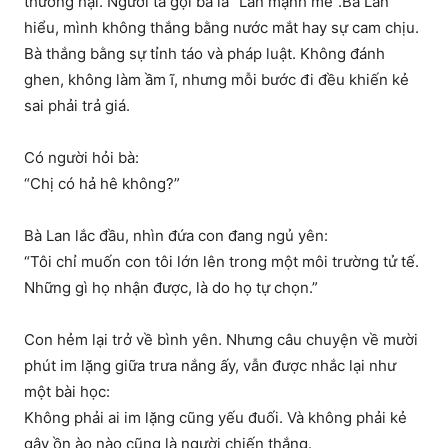
thương hại. Người ta gọi bà là “Lan mạnh mẽ”.Bà Lan
hiểu, mình không thắng bằng nước mắt hay sự cam chịu.
Bà thắng bằng sự tỉnh táo và pháp luật. Không đánh
ghen, không làm ầm ĩ, nhưng mỗi bước đi đều khiến kẻ
sai phải trả giá.
Có người hỏi bà:
“Chị có hả hê không?”
Bà Lan lắc đầu, nhìn đứa con đang ngủ yên:
“Tôi chỉ muốn con tôi lớn lên trong một môi trường tử tế.
Những gì họ nhận được, là do họ tự chọn.”
Con hẻm lại trở về bình yên. Nhưng câu chuyện về mười
phút im lặng giữa trưa nắng ấy, vẫn được nhắc lại như
một bài học:
Không phải ai im lặng cũng yếu đuối. Và không phải kẻ
gây ồn ào nào cũng là người chiến thắng.