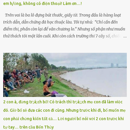
em h/ỏng, không có điện thoại! Làm ơn…!
thì chỉ toàn đất sỏi đá và khốn khó. Năm đó, Trí đỗ Đại học Bách
Khoa Hà...
Trên vai là ba lô đựng bút thước, giấy tờ. Trong đầu là hàng loạt
trích dẫn, dẫn chứng đã học thuộc làu. Tôi tự nhủ: “Chỉ cần đến
điểm thi, phần còn lại để văn chương lo.” Nhưng số phận như muốn
thử thách tôi một lần cuối. Khi còn cách trường thi 7 cây số, chiếc xe
máy cà tàng của tôi đột nhiên chết máy giữa đường. Tôi luống
cuống đề lại, đạp liên tục, mở cốp, lay ổ điện… nhưng vô ích. Rồi tôi
sực nhớ – điện thoại đang sạc, sáng nay quên mang theo! Giữa con
đường thưa thớt người qua lại, tôi hoảng loạn vẫy tay xin đi nhờ. –
Chú ơi, cháu đi thi, xe hỏng rồi! Làm ơn cho cháu đi nhờ với! – Cô ơi,
giúp cháu với, cháu không có điện thoại… Người thì lắc đầu. Người
thì tăng ga tránh xa như né một kẻ lừa đảo. Tôi gào lên giữa đường
như một kẻ mất trí. Vô ích. 6h10. Còn hơn 30 phút nữa. Trong đầu
tôi chỉ có một lựa chọn duy nhất: chạy. Tôi quăng xe vào vệ đường,
2 con à, đừng tr;á;ch bố! Có trách thì tr;á;;ch mẹ con đã làm việc
rút tờ giấy báo dự thi nhét túi áo, đeo ba lô và chạy . Chạy miết.
đó. Giờ bố sẽ đưa các con đi cùng. Nhưng trước khi đi, bố muốn mẹ
Chạy không ngừng. Qua ngã...
con phải chứng kiến tất cả… Lời người bố nói với 2 con trước khi
tự tay… trên cầu Bến Thủy