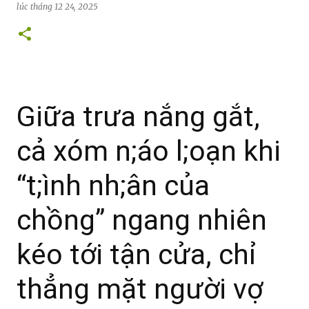
lúc
tháng 12 24, 2025
Giữa trưa nắng gắt,
cả xóm n;áo l;oạn khi
“t;ình nh;ân của
chồng” ngang nhiên
kéo tới tận cửa, chỉ
thẳng mặt người vợ