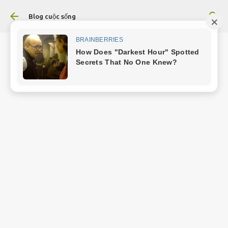
Chuyển đến nội dung chính
Blog cuộc sống