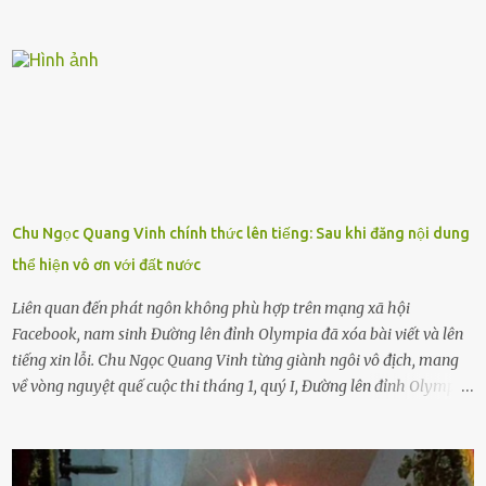
được nên chúng sẽ cực kỳ buồn. Đôi khi con cái phải rời xa cha mẹ,
sống với người già, lúc này con rất buồn. Thế nên người lớn hãy
khuyên nhủ con thật cẩn thận. Nếu cháu không nghe lời, cảnh sát
sẽ bắt Thực tế thì kể cả người già, thậm chí cha mẹ sẽ dọa con như
này. Nhưng dùng cách này sẽ kiến con trẻ ngày càng chán ghét mà
thôi. Đôi khi con cái phải rời xa cha mẹ, sống với người già, lúc này
con rất buồn. (ảnh minh họa) Nếu một ngày nào đó một đứa trẻ
gặp nguy hiểm và cần được giúp đỡ nhưng không dám gọi cảnh sát
để được giúp đỡ thì có thể sẽ bỏ lỡ cơ hội và gặp nguy hiểm. Trẻ con
Chu Ngọc Quang Vinh chính thức lên tiếng: Sau khi đăng nội dung
có biết gì đâu Nhiều người cứ coi trẻ còn nhỏ nên dù có phạm sai
thể hiện vô ơn với đất nước
lầm, thì họ cũng không trách mắng. Nhưng nếu người lớn tuổi
không dạy con cẩn...
Liên quan đến phát ngôn không phù hợp trên mạng xã hội
Facebook, nam sinh Đường lên đỉnh Olympia đã xóa bài viết và lên
tiếng xin lỗi. Chu Ngọc Quang Vinh từng giành ngôi vô địch, mang
về vòng nguyệt quế cuộc thi tháng 1, quý I, Đường lên đỉnh Olympia.
Ảnh: Đơn vị cung cấp Trước đó, đêm ngày 1.9, trên mạng xã hội, một
tài khoản của học sinh mang tên Chu Vinh có bài viết có nội dung
chưa phù hợp, gây xôn xao, bức xúc trong dư luận. Ngay sau đó,