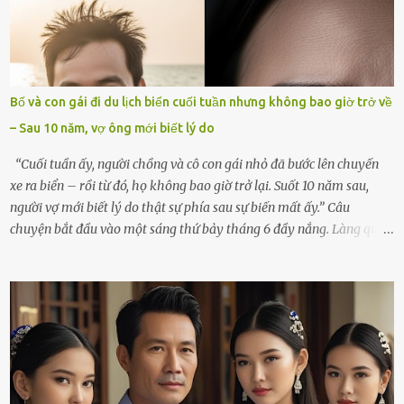
chìm đắm trong đau khổ. Họ hàng, bạn bè và những người thân
thiết đã đến bên, giúp tôi tổ chức tang lễ chu toàn. Và hôm nay là
ngày giỗ đầu tiên của vợ, 49 ngày sau khi cô ấy rời xa tôi mãi
mãi.Buổi sáng hôm đó, sau khi cúng cơm xong, tôi quyết định lên
sắp xếp lại bàn thờ vợ. Mọi thứ vẫn như mọi ngày, nhưng có điều gì
Bố và con gái đi du lịch biển cuối tuần nhưng không bao giờ trở về
đó kỳ lạ mà tôi không thể giải thích được. Trong khoảnh khắc tôi
– Sau 10 năm, vợ ông mới biết lý do
cúi xuống lau chùi bát hương, một luồng gió lạ thoáng qua, khiến
tôi giật mình. Và rồi, một chuyện kinh...
“Cuối tuần ấy, người chồng và cô con gái nhỏ đã bước lên chuyến
xe ra biển – rồi từ đó, họ không bao giờ trở lại. Suốt 10 năm sau,
người vợ mới biết lý do thật sự phía sau sự biến mất ấy.” Câu
chuyện bắt đầu vào một sáng thứ bảy tháng 6 đầy nắng. Làng quê
ven sông rộn ràng với tiếng gà gáy, tiếng trẻ con gọi nhau ra đồng
bắt cào cào. Ngôi nhà nhỏ của ông Minh và bà Hạnh cũng rộn ràng
không kém. Ông Minh, vốn là một người đàn ông điềm đạm, ít nói,
hôm ấy lại đặc biệt vui vẻ. Ông chuẩn bị hành lý cho chuyến đi biển
cùng cô con gái 8 tuổi tên Thảo. “Em ở nhà nghỉ ngơi nhé, anh đưa
con đi biển hai ngày, để nó được ngắm sóng, nghịch cát. Về chắc nó
sẽ kể cho em nghe cả tuần không hết chuyện.” – Ông Minh cười
hiền, vuốt tóc vợ. Bà Hạnh nhìn chồng và con gái ríu rít chuẩn bị mà