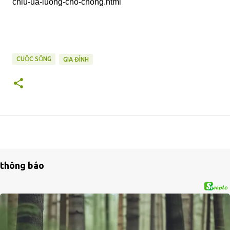
chiu-ua-luong-cho-chong.html
CUỘC SỐNG
GIA ĐÌNH
thông báo