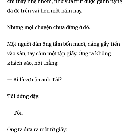
chỉ thấy nhẹ nhõm, như vừa trút được gánh nặng
đã đè trên vai hơn một năm nay.
Nhưng mọi chuyện chưa dừng ở đó.
Một người đàn ông tầm bốn mươi, dáng gầy, tiến
vào sân, tay cầm một tập giấy. Ông ta không
khách sáo, nói thẳng:
— Ai là vợ của anh Tài?
Tôi đứng dậy:
— Tôi.
Ông ta đưa ra một tờ giấy: