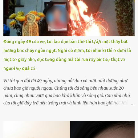
Trường THPT Chuyên Nguyễn Tất Thành báo cáo xác nhận tài
khoản Chu Vinh là của học sinh Chu Ngọc Quang Vinh, lớp 12 Anh
của nhà trường. Nam sinh này từng giành ngôi vô địch, mang về
vòng nguyệt quế cuộc thi tháng 1, quý I, Đường lên đỉnh Olympia
năm thứ 24. Quá trình giáo dục, học sinh Chu Ngọc Quang Vinh đã
nhận thức được nội dung bài viết của bản thân trên mạng xã hội
Đúng ngày 49 của vợ, tôi lau dọn bàn thờ thì t/á/i mặt thấy bát
ngày 1.9 là chưa phù hợp nên đã chủ động gỡ bài viết và đăng bài
hương bốc cháy ngùn ngụt. Nghi có điềm, tôi nhìn kĩ thì ở dưới là
xin lỗi trên trang Facebook cá nhân. Chu Ngọc Quang Vinh làm việc
một tờ giấy nhỏ, đọc từng dòng mà tôi run rẩy biết sự thật về
với cơ quan chức năng. Ảnh: Đơn vị cung...
người vợ quá cố
Vợ tôi qua đời đã 49 ngày, nhưng nỗi đau và mất mát dường như
chưa bao giờ nguôi ngoai. Chúng tôi đã sống bên nhau suốt 20
năm, cùng nhau vượt qua bao khó khăn và sóng gió. Căn nhà nhỏ
của tôi giờ đây trở nên trống trải và lạnh lẽo hơn bao giờ hết. Mỗi
góc trong nhà đều gợi nhớ về hình bóng của cô ấy – người phụ nữ
mà tôi đã yêu thương và chia sẻ cả cuộc đời. Ngày vợ mất, tôi như
rơi vào khoảng trống vô tận, chẳng còn muốn làm gì ngoài việc
ngồi lặng lẽ nhớ về cô ấy. Nhưng cuộc sống không cho phép tôi mãi