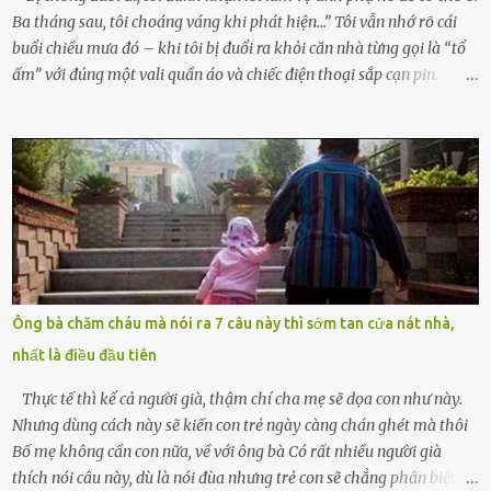
Ba tháng sau, tôi choáng váng khi phát hiện…” Tôi vẫn nhớ rõ cái
buổi chiều mưa đó – khi tôi bị đuổi ra khỏi căn nhà từng gọi là “tổ
ấm” với đúng một vali quần áo và chiếc điện thoại sắp cạn pin.
Chồng tôi – người từng thề thốt “một đời yêu em” – đã không chút
thương xót ném tôi ra đường sau khi tôi bị sảy thai lần thứ hai. “Tôi
cưới cô để có con. Không phải để nuôi một cái thân bất tài chỉ biết
khóc lóc,” anh ta gằn giọng, đẩy mạnh cánh cửa trước mặt tôi.
Tiếng cánh cửa đóng lại, vang lên như một bản án lạnh lùng. Tôi
đứng chết lặng giữa cơn mưa, không biết đi đâu, về đâu. Bố mẹ tôi
mất sớm. Tôi chẳng có anh chị em. Họ hàng cũng thưa thớt, chẳng
ai thân thiết đến mức có thể mở lòng cho tôi tá túc. Bạn bè? Ai cũng
bận rộn với gia đình riêng của họ. Tôi đã từng đặt cược cả thanh
Ông bà chăm cháu mà nói ra 7 câu này thì sớm tan cửa nát nhà,
xuân vào người chồng ấy – và giờ, tôi chỉ còn lại chính mình. Tôi lên
nhất là điều đầu tiên
chiếc xe buýt cuối ngày, trốn chạy khỏi thành phố và nỗi đau. Tôi v...
Thực tế thì kể cả người già, thậm chí cha mẹ sẽ dọa con như này.
Nhưng dùng cách này sẽ kiến con trẻ ngày càng chán ghét mà thôi
Bố mẹ không cần con nữa, về với ông bà Có rất nhiều người già
thích nói câu này, dù là nói đùa nhưng trẻ con sẽ chẳng phân biệt