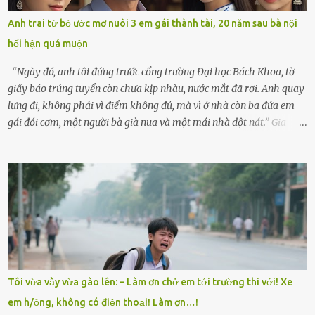
lòng cũng rộn ràng. Bà vốn ít có dịp đi xa vì còn bận buôn bán ở chợ,
Anh trai từ bỏ ước mơ nuôi 3 em gái thành tài, 20 năm sau bà nội
nên lần này cũng đành ở nhà. Thảo ôm chầm lấy mẹ trước khi đi:
hối hận quá muộn
“Con sẽ nhặt thật nhiều vỏ sò cho mẹ nhé!” Chiếc xe khách lăn
bánh rời khỏi bến...
“Ngày đó, anh tôi đứng trước cổng trường Đại học Bách Khoa, tờ
giấy báo trúng tuyển còn chưa kịp nhàu, nước mắt đã rơi. Anh quay
lưng đi, không phải vì điểm không đủ, mà vì ở nhà còn ba đứa em
gái đói cơm, một người bà già nua và một mái nhà dột nát.” Gia
đình anh Trí sống ở một xã nhỏ thuộc huyện Hương Sơn, Hà Tĩnh.
Mẹ mất sớm khi đứa út mới lên ba, cha thì bỏ đi biệt xứ từ đó không
có tin tức. Mọi gánh nặng đổ dồn lên đôi vai gầy guộc của bà nội –
cụ Nguyễn Thị Đào – và cậu con trai cả là Trí, lúc đó mới chỉ 17 tuổi.
Trí là học sinh giỏi toàn huyện, học lớp 12 nhưng đã biết làm ruộng,
làm thuê, biết đi cày thuê từ 4h sáng rồi lại tất tả về đi học. Người
trong làng thương lắm, bảo: “Thằng Trí học giỏi mà hiền, sau này
nên ông này bà nọ đó!” Trí có ba cô em gái: Mai, Lan và Hương – ba
cái tên mẹ đặt lúc còn sống, mong tụi nhỏ sau này như hoa mai nở
Tôi vừa vẫy vừa gào lên: – Làm ơn chở em tới trường thi với! Xe
giữa mùa đông. Nhưng hoa có đẹp mấy cũng cần đất màu, mà nhà
em h/ỏng, không có điện thoại! Làm ơn…!
thì chỉ toàn đất sỏi đá và khốn khó. Năm đó, Trí đỗ Đại học Bách