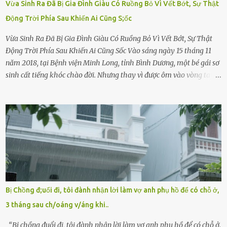
Vừa Sinh Ra Đã Bị Gia Đình Giàu Có Ruồng Bỏ Vì Vết Bớt, Sự Thật
Động Trời Phía Sau Khiến Ai Cũng S;ốc
Vừa Sinh Ra Đã Bị Gia Đình Giàu Có Ruồng Bỏ Vì Vết Bớt, Sự Thật
Động Trời Phía Sau Khiến Ai Cũng Sốc Vào sáng ngày 15 tháng 11
năm 2018, tại Bệnh viện Minh Long, tỉnh Bình Dương, một bé gái sơ
sinh cất tiếng khóc chào đời. Nhưng thay vì được ôm vào vòng tay
ấm áp của gia đình, bé lại đối diện với sự ruồng bỏ lạnh lùng. Đứa
trẻ – với một vết bớt đen trên má – bị gia đình ngoại hình hoàn
hảo, địa vị cao sang của ông Trần Quốc Tùng xem như điềm gở. Ông
Tùng, một doanh nhân quyền lực có tiếng ở Bình Dương, cùng vợ là
bà Đỗ Thị Nga, lập tức ra quyết định nhẫn tâm: bỏ lại đứa trẻ. Họ
viện cớ “không đủ khả năng nuôi dưỡng” và ký vào giấy từ chối
quyền giám hộ, yêu cầu bệnh viện xử lý bé như một trường hợp bị
bỏ rơi. Trong khi ấy, con gái ruột của họ – Trần Lệ Mi – vẫn đang
mê man sau sinh, hoàn toàn không hay biết chuyện gì xảy ra.
Bị Chồng đ;uổi đi, tôi đành nhận lời làm vợ anh phụ hồ để có chỗ ở,
Thiếu úy Nguyễn Thị Mai, một nữ cảnh sát công tác tại địa phương,
3 tháng sau ch/oáng v/áng khi..
tình cờ chứng kiến giây phút bé bị đưa đi trong lặng lẽ. Nét mặt đỏ
hỏn, bàn tay bé xíu co quắp, ...
“Bị chồng đuổi đi, tôi đành nhận lời làm vợ anh phụ hồ để có chỗ ở.