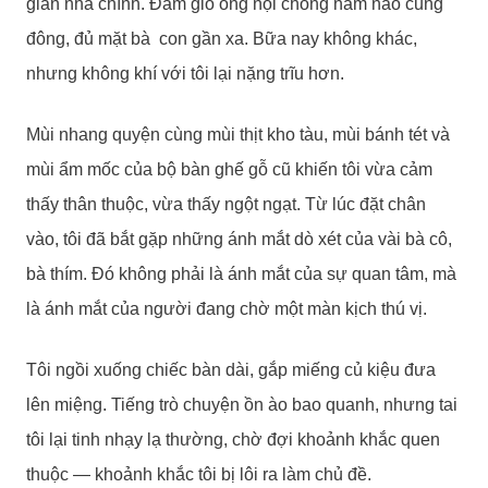
gian nhà chính. Đám giỗ ông nội chồng năm nào cũng
đông, đủ mặt bà con gần xa. Bữa nay không khác,
nhưng không khí với tôi lại nặng trĩu hơn.
Mùi nhang quyện cùng mùi thịt kho tàu, mùi bánh tét và
mùi ẩm mốc của bộ bàn ghế gỗ cũ khiến tôi vừa cảm
thấy thân thuộc, vừa thấy ngột ngạt. Từ lúc đặt chân
vào, tôi đã bắt gặp những ánh mắt dò xét của vài bà cô,
bà thím. Đó không phải là ánh mắt của sự quan tâm, mà
là ánh mắt của người đang chờ một màn kịch thú vị.
Tôi ngồi xuống chiếc bàn dài, gắp miếng củ kiệu đưa
lên miệng. Tiếng trò chuyện ồn ào bao quanh, nhưng tai
tôi lại tinh nhạy lạ thường, chờ đợi khoảnh khắc quen
thuộc — khoảnh khắc tôi bị lôi ra làm chủ đề.