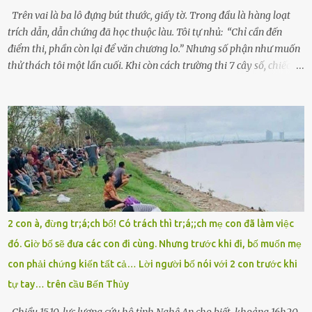
Khoa Hà...
Trên vai là ba lô đựng bút thước, giấy tờ. Trong đầu là hàng loạt
trích dẫn, dẫn chứng đã học thuộc làu. Tôi tự nhủ: “Chỉ cần đến
điểm thi, phần còn lại để văn chương lo.” Nhưng số phận như muốn
thử thách tôi một lần cuối. Khi còn cách trường thi 7 cây số, chiếc xe
máy cà tàng của tôi đột nhiên chết máy giữa đường. Tôi luống
cuống đề lại, đạp liên tục, mở cốp, lay ổ điện… nhưng vô ích. Rồi tôi
sực nhớ – điện thoại đang sạc, sáng nay quên mang theo! Giữa con
đường thưa thớt người qua lại, tôi hoảng loạn vẫy tay xin đi nhờ. –
Chú ơi, cháu đi thi, xe hỏng rồi! Làm ơn cho cháu đi nhờ với! – Cô ơi,
giúp cháu với, cháu không có điện thoại… Người thì lắc đầu. Người
thì tăng ga tránh xa như né một kẻ lừa đảo. Tôi gào lên giữa đường
như một kẻ mất trí. Vô ích. 6h10. Còn hơn 30 phút nữa. Trong đầu
tôi chỉ có một lựa chọn duy nhất: chạy. Tôi quăng xe vào vệ đường,
2 con à, đừng tr;á;ch bố! Có trách thì tr;á;;ch mẹ con đã làm việc
rút tờ giấy báo dự thi nhét túi áo, đeo ba lô và chạy . Chạy miết.
đó. Giờ bố sẽ đưa các con đi cùng. Nhưng trước khi đi, bố muốn mẹ
Chạy không ngừng. Qua ngã...
con phải chứng kiến tất cả… Lời người bố nói với 2 con trước khi
tự tay… trên cầu Bến Thủy
Chiều 15.10, lực lượng cứu hộ tỉnh Nghệ An cho biết, khoảng 16h20