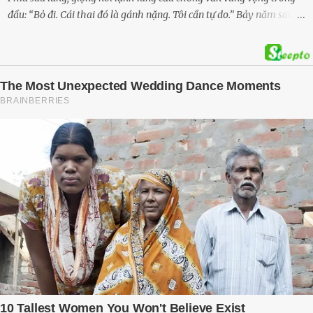
đầu: “Bỏ đi. Cái thai đó là gánh nặng. Tôi cần tự do.” Bảy năm sau,
cô quay trở về, không chỉ với một đứa con trai – mà là hai, và một
kế hoạch được chuẩn bị kỹ lưỡng để người đàn ông phản bội ấy
phải trả giá … Hà Nội, mùa thu năm 2018, cái lạnh len lỏi qua từng
khe cửa gỗ cũ kỹ. Trong một căn biệt thự sang trọng ở phố Tây Hồ,
Ngọc Anh ngồi lặng lẽ trên ghế sofa, tay đặt lên bụng – nơi hai sinh
linh bé bỏng đang lớn dần từng ngày. Cô chưa bao giờ nghĩ mình sẽ
phải sống trong sợ hãi khi mang thai, đặc biệt là sợ… chính chồng
mình. Trí – người chồng mà cô từng yêu đến mù quáng, đã không
còn là người đàn ông của ngày đầu. Thành đạt, quyền lực, nhưng
cũng dối trá và lạnh lùng. Gần đây, anh hay về muộn, thậm chí có
đêm không về. Và rồi, trong một bữa cơm tối vắng lặng, Trí ném
xuống bàn ly n...