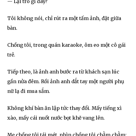
— Lại trò gì đây?
Tôi không nói, chỉ rút ra một tấm ảnh, đặt giữa
bàn.
Chồng tôi, trong quán karaoke, ôm eo một cô gái
trẻ.
Tiếp theo, là ảnh anh bước ra từ khách sạn lúc
gần nửa đêm. Rồi ảnh anh dắt tay một người phụ
nữ lạ đi mua sắm.
Không khí bàn ăn lập tức thay đổi. Mấy tiếng xì
xào, mấy cái nuốt nước bọt khẽ vang lên.
Mẹ chồng tôi tái mét, nhìn chồng tôi chằm chằm: