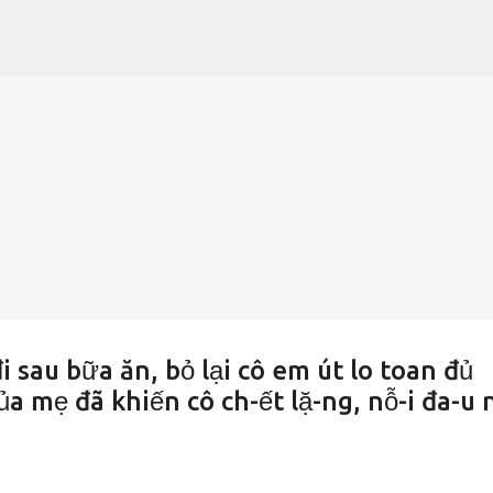
Chuyển đến nội dung chính
i sau bữa ăn, bỏ lại cô em út lo toan đủ
ủa mẹ đã khiến cô ch-ết lặ-ng, nỗ-i đa-u