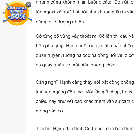
nhưng cũng không ít lần buông câu: “Con út lo
lớn ngoài xã hội.” Lời nói như khuôn mẫu in sâ
cúng là lẽ đương nhiên
Cô từng cố vùng vẫy thoát ra. Có lần thi đậu v
tiện phụ giúp. Hạnh nuốt nước mắt, chấp nhận. S
quan huyện, lương ba cọc ba đồng, tối về lo c
cô quay quần với nồi niêu xoong chảo.
Càng nghĩ, Hạnh càng thấy nỗi bất công chồng 
khi ngó ngàng đến mẹ. Mỗi lần giỗ chạp, họ về 
chiều nay như vết dao khắc thêm vào sự cam ch
mong vào cô.
Trái tim Hạnh đau thắt. Cô tự hỏi: còn bản th