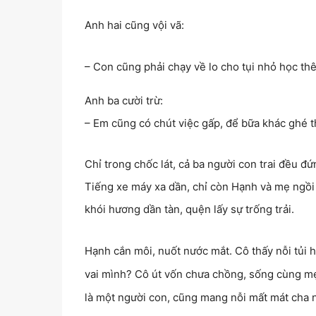
Anh hai cũng vội vã:
– Con cũng phải chạy về lo cho tụi nhỏ học th
Anh ba cười trừ:
– Em cũng có chút việc gấp, để bữa khác ghé 
Chỉ trong chốc lát, cả ba người con trai đều đứ
Tiếng xe máy xa dần, chỉ còn Hạnh và mẹ ngồi
khói hương dần tàn, quện lấy sự trống trải.
Hạnh cắn môi, nuốt nước mắt. Cô thấy nỗi tủi h
vai mình? Cô út vốn chưa chồng, sống cùng mẹ
là một người con, cũng mang nỗi mất mát cha n