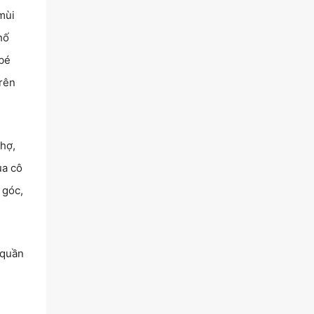
mùi
hố
bé
trên
chợ,
ủa cô
 góc,
 quần