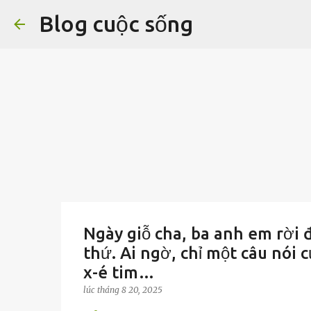
Blog cuộc sống
Ngày giỗ cha, ba anh em rời đ
thứ. Ai ngờ, chỉ một câu nói c
x-é tim…
lúc
tháng 8 20, 2025