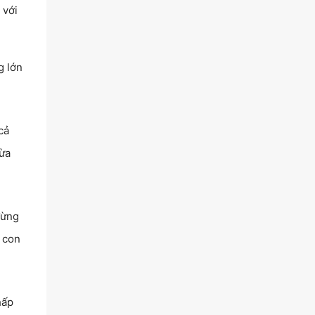
 với
g lớn
cả
vừa
đừng
 con
hấp