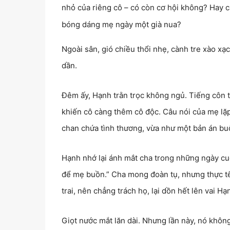
nhỏ của riêng cô – có còn cơ hội không? Hay cả
bóng dáng mẹ ngày một già nua?
Ngoài sân, gió chiều thổi nhẹ, cành tre xào xạ
dần.
Đêm ấy, Hạnh trằn trọc không ngủ. Tiếng côn t
khiến cô càng thêm cô độc. Câu nói của mẹ lặp 
chan chứa tình thương, vừa như một bản án buộ
Hạnh nhớ lại ánh mắt cha trong những ngày cuố
để mẹ buồn.” Cha mong đoàn tụ, nhưng thực tế 
trai, nên chẳng trách họ, lại dồn hết lên vai Hạ
Giọt nước mắt lăn dài. Nhưng lần này, nó không