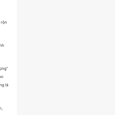
 rộn
inh
rọng”
òn
ng là
n,