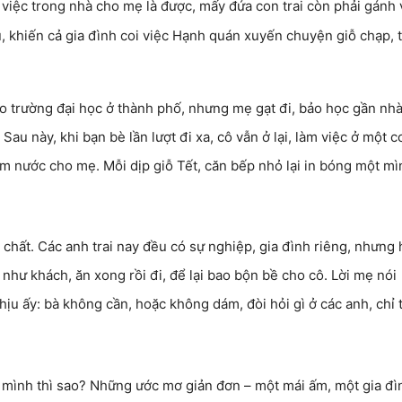
 việc trong nhà cho mẹ là được, mấy đứa con trai còn phải gánh 
u, khiến cả gia đình coi việc Hạnh quán xuyến chuyện giỗ chạp, 
ào trường đại học ở thành phố, nhưng mẹ gạt đi, bảo học gần nh
au này, khi bạn bè lần lượt đi xa, cô vẫn ở lại, làm việc ở một c
ơm nước cho mẹ. Mỗi dịp giỗ Tết, căn bếp nhỏ lại in bóng một mì
chất. Các anh trai nay đều có sự nghiệp, gia đình riêng, nhưng
như khách, ăn xong rồi đi, để lại bao bộn bề cho cô. Lời mẹ nói
ịu ấy: bà không cần, hoặc không dám, đòi hỏi gì ở các anh, chỉ 
ân mình thì sao? Những ước mơ giản đơn – một mái ấm, một gia đì