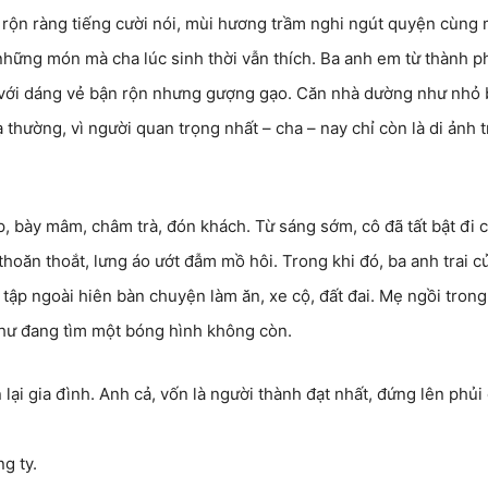
 rộn ràng tiếng cười nói, mùi hương trầm nghi ngút quyện cùng 
 những món mà cha lúc sinh thời vẫn thích. Ba anh em từ thành p
à với dáng vẻ bận rộn nhưng gượng gạo. Căn nhà dường như nhỏ 
 thường, vì người quan trọng nhất – cha – nay chỉ còn là di ảnh 
, bày mâm, châm trà, đón khách. Từ sáng sớm, cô đã tất bật đi 
thoăn thoắt, lưng áo ướt đẫm mồ hôi. Trong khi đó, ba anh trai c
tụ tập ngoài hiên bàn chuyện làm ăn, xe cộ, đất đai. Mẹ ngồi trong
như đang tìm một bóng hình không còn.
lại gia đình. Anh cả, vốn là người thành đạt nhất, đứng lên phủi
g ty.