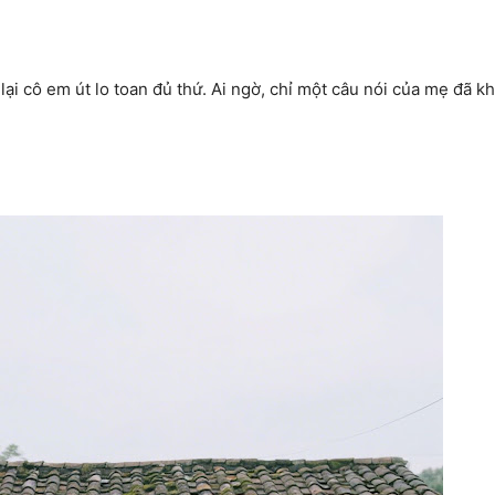
lại cô em út lo toan đủ thứ. Ai ngờ, chỉ một câu nói của mẹ đã k