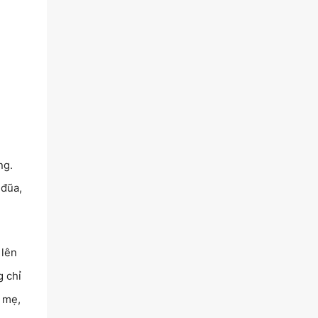
ng.
 đũa,
 lên
 chỉ
 mẹ,