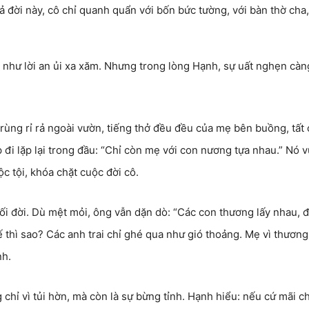
 đời này, cô chỉ quanh quẩn với bốn bức tường, với bàn thờ cha,
c như lời an ủi xa xăm. Nhưng trong lòng Hạnh, sự uất nghẹn càn
rùng rỉ rả ngoài vườn, tiếng thở đều đều của mẹ bên buồng, tất 
đi lặp lại trong đầu: “Chỉ còn mẹ với con nương tựa nhau.” Nó 
c tội, khóa chặt cuộc đời cô.
i đời. Dù mệt mỏi, ông vẫn dặn dò: “Các con thương lấy nhau, 
thì sao? Các anh trai chỉ ghé qua như gió thoảng. Mẹ vì thương
nh.
 chỉ vì tủi hờn, mà còn là sự bừng tỉnh. Hạnh hiểu: nếu cứ mãi c