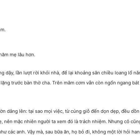
êm.
thăm mẹ lâu hơn.
ng dậy, lần lượt rời khỏi nhà, để lại khoảng sân chiều loang lổ nắ
 lặng trước bàn thờ cha. Trên mâm cơm vẫn còn ngổn ngang bát
ờn dâng lên: tại sao mọi việc, từ cúng giỗ đến dọn dẹp, đều dồn
, nên mặc nhiên người ta xem đó là trách nhiệm. Nhưng cô cũng
hư các anh. Vậy mà, sau bữa ăn, họ bỏ đi, không một lời hỏi han