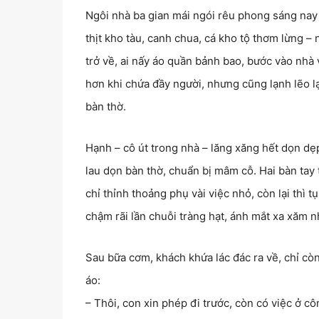
Ngôi nhà ba gian mái ngói rêu phong sáng nay
thịt kho tàu, canh chua, cá kho tộ thơm lừng –
trở về, ai nấy áo quần bảnh bao, bước vào nh
hơn khi chứa đầy người, nhưng cũng lạnh lẽo lạ
bàn thờ.
Hạnh – cô út trong nhà – lăng xăng hết dọn dẹp
lau dọn bàn thờ, chuẩn bị mâm cỗ. Hai bàn tay 
chỉ thỉnh thoảng phụ vài việc nhỏ, còn lại thì 
chậm rãi lần chuỗi tràng hạt, ánh mắt xa xăm 
Sau bữa cơm, khách khứa lác đác ra về, chỉ còn 
áo:
– Thôi, con xin phép đi trước, còn có việc ở côn