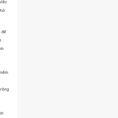
việc
thờ
à để
ơ
nh
 hiếm
trông
nh