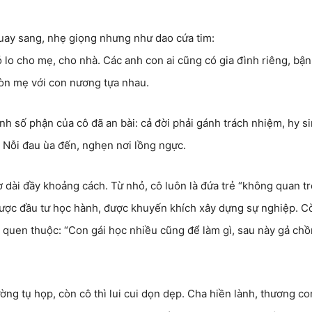
uay sang, nhẹ giọng nhưng như dao cứa tim:
ó lo cho mẹ, cho nhà. Các anh con ai cũng có gia đình riêng, bận
còn mẹ với con nương tựa nhau.
nh số phận của cô đã an bài: cả đời phải gánh trách nhiệm, hy s
. Nỗi đau ùa đến, nghẹn nơi lồng ngực.
ơ dài đầy khoảng cách. Từ nhỏ, cô luôn là đứa trẻ “không quan t
 được đầu tư học hành, được khuyến khích xây dựng sự nghiệp. C
quen thuộc: “Con gái học nhiều cũng để làm gì, sau này gả chồ
ờng tụ họp, còn cô thì lui cui dọn dẹp. Cha hiền lành, thương co