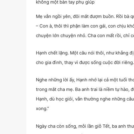
không một bàn tay phụ giúp
Mẹ vẫn ngồi yên, đôi mắt đượm buồn. Rồi bà q
– Con à, thôi thì phận làm con gái, con chịu kh
chuyện lớn chuyện nhỏ. Cha con mất rồi, chỉ 
Hạnh chết lặng. Một câu nói thôi, như khẳng đị
cho gia đình, thay vì được sống cuộc đời riêng
Nghe những lời ấy, Hạnh nhớ lại cả một tuổi th
trong mắt cha mẹ. Ba anh trai là niềm tự hào,
Hạnh, dù học giỏi, vẫn thường nghe những câu 
xong.”
Ngày cha còn sống, mỗi lần giỗ Tết, ba anh thư