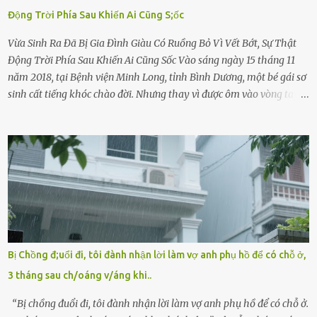
Động Trời Phía Sau Khiến Ai Cũng S;ốc
Vừa Sinh Ra Đã Bị Gia Đình Giàu Có Ruồng Bỏ Vì Vết Bớt, Sự Thật
Động Trời Phía Sau Khiến Ai Cũng Sốc Vào sáng ngày 15 tháng 11
năm 2018, tại Bệnh viện Minh Long, tỉnh Bình Dương, một bé gái sơ
sinh cất tiếng khóc chào đời. Nhưng thay vì được ôm vào vòng tay
ấm áp của gia đình, bé lại đối diện với sự ruồng bỏ lạnh lùng. Đứa
trẻ – với một vết bớt đen trên má – bị gia đình ngoại hình hoàn
hảo, địa vị cao sang của ông Trần Quốc Tùng xem như điềm gở. Ông
Tùng, một doanh nhân quyền lực có tiếng ở Bình Dương, cùng vợ là
bà Đỗ Thị Nga, lập tức ra quyết định nhẫn tâm: bỏ lại đứa trẻ. Họ
viện cớ “không đủ khả năng nuôi dưỡng” và ký vào giấy từ chối
quyền giám hộ, yêu cầu bệnh viện xử lý bé như một trường hợp bị
bỏ rơi. Trong khi ấy, con gái ruột của họ – Trần Lệ Mi – vẫn đang
mê man sau sinh, hoàn toàn không hay biết chuyện gì xảy ra.
Bị Chồng đ;uổi đi, tôi đành nhận lời làm vợ anh phụ hồ để có chỗ ở,
Thiếu úy Nguyễn Thị Mai, một nữ cảnh sát công tác tại địa phương,
3 tháng sau ch/oáng v/áng khi..
tình cờ chứng kiến giây phút bé bị đưa đi trong lặng lẽ. Nét mặt đỏ
hỏn, bàn tay bé xíu co quắp, ...
“Bị chồng đuổi đi, tôi đành nhận lời làm vợ anh phụ hồ để có chỗ ở.