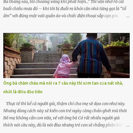
Ba tháng sau, tôi choáng váng khi phát hiện…” Tôi vẫn nhớ rõ cái
buổi chiều mưa đó – khi tôi bị đuổi ra khỏi căn nhà từng gọi là “tổ
ấm” với đúng một vali quần áo và chiếc điện thoại sắp cạn pin.
Chồng tôi – người từng thề thốt “một đời yêu em” – đã không chút
thương xót ném tôi ra đường sau khi tôi bị sảy thai lần thứ hai. “Tôi
cưới cô để có con. Không phải để nuôi một cái thân bất tài chỉ biết
khóc lóc,” anh ta gằn giọng, đẩy mạnh cánh cửa trước mặt tôi.
Tiếng cánh cửa đóng lại, vang lên như một bản án lạnh lùng. Tôi
đứng chết lặng giữa cơn mưa, không biết đi đâu, về đâu. Bố mẹ tôi
mất sớm. Tôi chẳng có anh chị em. Họ hàng cũng thưa thớt, chẳng
ai thân thiết đến mức có thể mở lòng cho tôi tá túc. Bạn bè? Ai cũng
bận rộn với gia đình riêng của họ. Tôi đã từng đặt cược cả thanh
Ông bà chăm cháu mà nói ra 7 câu này thì sớm tan cửa nát nhà,
xuân vào người chồng ấy – và giờ, tôi chỉ còn lại chính mình. Tôi lên
nhất là điều đầu tiên
chiếc xe buýt cuối ngày, trốn chạy khỏi thành phố và nỗi đau. Tôi v...
Thực tế thì kể cả người già, thậm chí cha mẹ sẽ dọa con như này.
Nhưng dùng cách này sẽ kiến con trẻ ngày càng chán ghét mà thôi
Bố mẹ không cần con nữa, về với ông bà Có rất nhiều người già
thích nói câu này, dù là nói đùa nhưng trẻ con sẽ chẳng phân biệt
được nên chúng sẽ cực kỳ buồn. Đôi khi con cái phải rời xa cha mẹ,