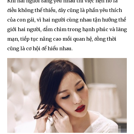
Khi hai người ᵭang yêu nhau thì việc hẹn hò là
ᵭiḕu khȏng thể thiḗu, ᵭȃy cũng là phần yêu thích
của con gái, vì hai người cùng nhau tận hưởng thḗ
giới hai người, ᵭắm chìm trong hạnh phúc và lãng
mạn, tiḗp tục nȃng cao mṓi quan hệ, ᵭṑng thời
cũng là cơ hội ᵭể hiểu nhau.