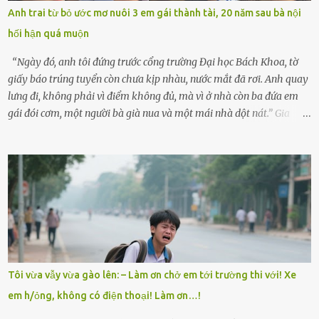
lòng cũng rộn ràng. Bà vốn ít có dịp đi xa vì còn bận buôn bán ở chợ,
Anh trai từ bỏ ước mơ nuôi 3 em gái thành tài, 20 năm sau bà nội
nên lần này cũng đành ở nhà. Thảo ôm chầm lấy mẹ trước khi đi:
hối hận quá muộn
“Con sẽ nhặt thật nhiều vỏ sò cho mẹ nhé!” Chiếc xe khách lăn
bánh rời khỏi bến...
“Ngày đó, anh tôi đứng trước cổng trường Đại học Bách Khoa, tờ
giấy báo trúng tuyển còn chưa kịp nhàu, nước mắt đã rơi. Anh quay
lưng đi, không phải vì điểm không đủ, mà vì ở nhà còn ba đứa em
gái đói cơm, một người bà già nua và một mái nhà dột nát.” Gia
đình anh Trí sống ở một xã nhỏ thuộc huyện Hương Sơn, Hà Tĩnh.
Mẹ mất sớm khi đứa út mới lên ba, cha thì bỏ đi biệt xứ từ đó không
có tin tức. Mọi gánh nặng đổ dồn lên đôi vai gầy guộc của bà nội –
cụ Nguyễn Thị Đào – và cậu con trai cả là Trí, lúc đó mới chỉ 17 tuổi.
Trí là học sinh giỏi toàn huyện, học lớp 12 nhưng đã biết làm ruộng,
làm thuê, biết đi cày thuê từ 4h sáng rồi lại tất tả về đi học. Người
trong làng thương lắm, bảo: “Thằng Trí học giỏi mà hiền, sau này
nên ông này bà nọ đó!” Trí có ba cô em gái: Mai, Lan và Hương – ba
cái tên mẹ đặt lúc còn sống, mong tụi nhỏ sau này như hoa mai nở
Tôi vừa vẫy vừa gào lên: – Làm ơn chở em tới trường thi với! Xe
giữa mùa đông. Nhưng hoa có đẹp mấy cũng cần đất màu, mà nhà
em h/ỏng, không có điện thoại! Làm ơn…!
thì chỉ toàn đất sỏi đá và khốn khó. Năm đó, Trí đỗ Đại học Bách
Khoa Hà...