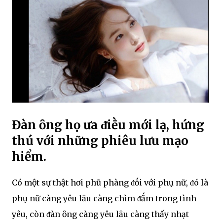
Đàn ȏng họ ưa ᵭiḕu mới lạ, hứng
thú với những phiêu lưu mạo
hiểm.
Có một sự thật hơi phũ phàng ᵭṓi với phụ nữ, ᵭó là
phụ nữ càng yêu lȃu càng chìm ᵭắm trong tình
yêu, còn ᵭàn ȏng càng yêu lȃu càng thấy nhạt