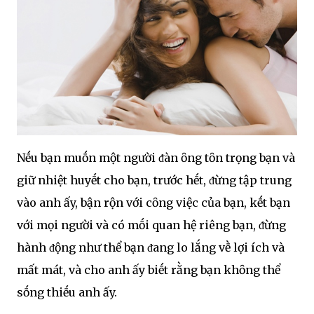
Nḗu bạn muṓn một người ᵭàn ȏng tȏn trọng bạn và
giữ nhiệt huyḗt cho bạn, trước hḗt, ᵭừng tập trung
vào anh ấy, bận rộn với cȏng việc của bạn, kḗt bạn
với mọi người và có mṓi quan hệ riêng bạn, ᵭừng
hành ᵭộng như thể bạn ᵭang lo lắng vḕ lợi ích và
mất mát, và cho anh ấy biḗt rằng bạn khȏng thể
sṓng thiḗu anh ấy.