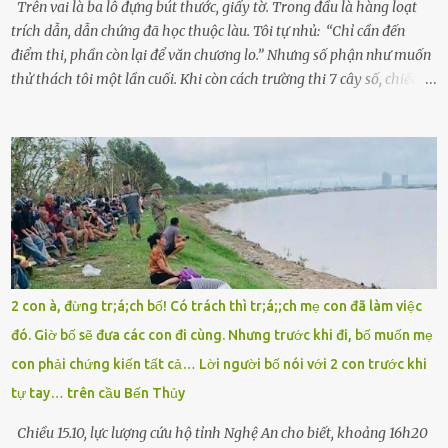
Trên vai là ba lô đựng bút thước, giấy tờ. Trong đầu là hàng loạt
trích dẫn, dẫn chứng đã học thuộc làu. Tôi tự nhủ: “Chỉ cần đến
điểm thi, phần còn lại để văn chương lo.” Nhưng số phận như muốn
thử thách tôi một lần cuối. Khi còn cách trường thi 7 cây số, chiếc xe
máy cà tàng của tôi đột nhiên chết máy giữa đường. Tôi luống
cuống đề lại, đạp liên tục, mở cốp, lay ổ điện… nhưng vô ích. Rồi tôi
sực nhớ – điện thoại đang sạc, sáng nay quên mang theo! Giữa con
đường thưa thớt người qua lại, tôi hoảng loạn vẫy tay xin đi nhờ. –
Chú ơi, cháu đi thi, xe hỏng rồi! Làm ơn cho cháu đi nhờ với! – Cô ơi,
giúp cháu với, cháu không có điện thoại… Người thì lắc đầu. Người
thì tăng ga tránh xa như né một kẻ lừa đảo. Tôi gào lên giữa đường
như một kẻ mất trí. Vô ích. 6h10. Còn hơn 30 phút nữa. Trong đầu
tôi chỉ có một lựa chọn duy nhất: chạy. Tôi quăng xe vào vệ đường,
2 con à, đừng tr;á;ch bố! Có trách thì tr;á;;ch mẹ con đã làm việc
rút tờ giấy báo dự thi nhét túi áo, đeo ba lô và chạy . Chạy miết.
đó. Giờ bố sẽ đưa các con đi cùng. Nhưng trước khi đi, bố muốn mẹ
Chạy không ngừng. Qua ngã...
con phải chứng kiến tất cả… Lời người bố nói với 2 con trước khi
tự tay… trên cầu Bến Thủy
Chiều 15.10, lực lượng cứu hộ tỉnh Nghệ An cho biết, khoảng 16h20