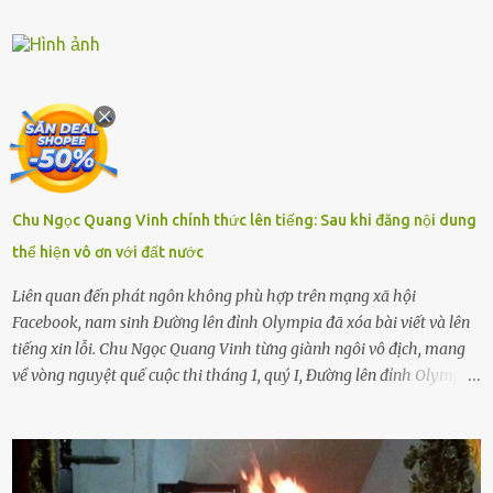
sống với người già, lúc này con rất buồn. Thế nên người lớn hãy
khuyên nhủ con thật cẩn thận. Nếu cháu không nghe lời, cảnh sát
sẽ bắt Thực tế thì kể cả người già, thậm chí cha mẹ sẽ dọa con như
này. Nhưng dùng cách này sẽ kiến con trẻ ngày càng chán ghét mà
thôi. Đôi khi con cái phải rời xa cha mẹ, sống với người già, lúc này
con rất buồn. (ảnh minh họa) Nếu một ngày nào đó một đứa trẻ
gặp nguy hiểm và cần được giúp đỡ nhưng không dám gọi cảnh sát
để được giúp đỡ thì có thể sẽ bỏ lỡ cơ hội và gặp nguy hiểm. Trẻ con
Chu Ngọc Quang Vinh chính thức lên tiếng: Sau khi đăng nội dung
có biết gì đâu Nhiều người cứ coi trẻ còn nhỏ nên dù có phạm sai
thể hiện vô ơn với đất nước
lầm, thì họ cũng không trách mắng. Nhưng nếu người lớn tuổi
không dạy con cẩn...
Liên quan đến phát ngôn không phù hợp trên mạng xã hội
Facebook, nam sinh Đường lên đỉnh Olympia đã xóa bài viết và lên
tiếng xin lỗi. Chu Ngọc Quang Vinh từng giành ngôi vô địch, mang
về vòng nguyệt quế cuộc thi tháng 1, quý I, Đường lên đỉnh Olympia.
Ảnh: Đơn vị cung cấp Trước đó, đêm ngày 1.9, trên mạng xã hội, một
tài khoản của học sinh mang tên Chu Vinh có bài viết có nội dung
chưa phù hợp, gây xôn xao, bức xúc trong dư luận. Ngay sau đó,
Trường THPT Chuyên Nguyễn Tất Thành báo cáo xác nhận tài