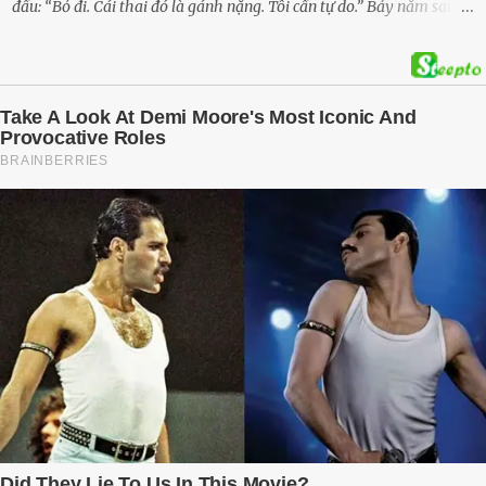
đầu: “Bỏ đi. Cái thai đó là gánh nặng. Tôi cần tự do.” Bảy năm sau,
cô quay trở về, không chỉ với một đứa con trai – mà là hai, và một
kế hoạch được chuẩn bị kỹ lưỡng để người đàn ông phản bội ấy
phải trả giá … Hà Nội, mùa thu năm 2018, cái lạnh len lỏi qua từng
khe cửa gỗ cũ kỹ. Trong một căn biệt thự sang trọng ở phố Tây Hồ,
Ngọc Anh ngồi lặng lẽ trên ghế sofa, tay đặt lên bụng – nơi hai sinh
linh bé bỏng đang lớn dần từng ngày. Cô chưa bao giờ nghĩ mình sẽ
phải sống trong sợ hãi khi mang thai, đặc biệt là sợ… chính chồng
mình. Trí – người chồng mà cô từng yêu đến mù quáng, đã không
còn là người đàn ông của ngày đầu. Thành đạt, quyền lực, nhưng
cũng dối trá và lạnh lùng. Gần đây, anh hay về muộn, thậm chí có
đêm không về. Và rồi, trong một bữa cơm tối vắng lặng, Trí ném
xuống bàn ly n...