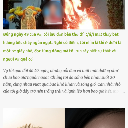
khoản Chu Vinh là của học sinh Chu Ngọc Quang Vinh, lớp 12 Anh
của nhà trường. Nam sinh này từng giành ngôi vô địch, mang về
vòng nguyệt quế cuộc thi tháng 1, quý I, Đường lên đỉnh Olympia
năm thứ 24. Quá trình giáo dục, học sinh Chu Ngọc Quang Vinh đã
nhận thức được nội dung bài viết của bản thân trên mạng xã hội
Đúng ngày 49 của vợ, tôi lau dọn bàn thờ thì t/á/i mặt thấy bát
ngày 1.9 là chưa phù hợp nên đã chủ động gỡ bài viết và đăng bài
hương bốc cháy ngùn ngụt. Nghi có điềm, tôi nhìn kĩ thì ở dưới là
xin lỗi trên trang Facebook cá nhân. Chu Ngọc Quang Vinh làm việc
một tờ giấy nhỏ, đọc từng dòng mà tôi run rẩy biết sự thật về
với cơ quan chức năng. Ảnh: Đơn vị cung...
người vợ quá cố
Vợ tôi qua đời đã 49 ngày, nhưng nỗi đau và mất mát dường như
chưa bao giờ nguôi ngoai. Chúng tôi đã sống bên nhau suốt 20
năm, cùng nhau vượt qua bao khó khăn và sóng gió. Căn nhà nhỏ
của tôi giờ đây trở nên trống trải và lạnh lẽo hơn bao giờ hết. Mỗi
góc trong nhà đều gợi nhớ về hình bóng của cô ấy – người phụ nữ
mà tôi đã yêu thương và chia sẻ cả cuộc đời. Ngày vợ mất, tôi như
rơi vào khoảng trống vô tận, chẳng còn muốn làm gì ngoài việc
ngồi lặng lẽ nhớ về cô ấy. Nhưng cuộc sống không cho phép tôi mãi
chìm đắm trong đau khổ. Họ hàng, bạn bè và những người thân