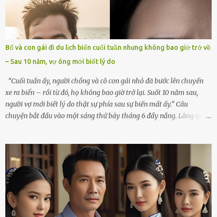
thiết đã đến bên, giúp tôi tổ chức tang lễ chu toàn. Và hôm nay là
ngày giỗ đầu tiên của vợ, 49 ngày sau khi cô ấy rời xa tôi mãi
mãi.Buổi sáng hôm đó, sau khi cúng cơm xong, tôi quyết định lên
sắp xếp lại bàn thờ vợ. Mọi thứ vẫn như mọi ngày, nhưng có điều gì
Bố và con gái đi du lịch biển cuối tuần nhưng không bao giờ trở về
đó kỳ lạ mà tôi không thể giải thích được. Trong khoảnh khắc tôi
– Sau 10 năm, vợ ông mới biết lý do
cúi xuống lau chùi bát hương, một luồng gió lạ thoáng qua, khiến
tôi giật mình. Và rồi, một chuyện kinh...
“Cuối tuần ấy, người chồng và cô con gái nhỏ đã bước lên chuyến
xe ra biển – rồi từ đó, họ không bao giờ trở lại. Suốt 10 năm sau,
người vợ mới biết lý do thật sự phía sau sự biến mất ấy.” Câu
chuyện bắt đầu vào một sáng thứ bảy tháng 6 đầy nắng. Làng quê
ven sông rộn ràng với tiếng gà gáy, tiếng trẻ con gọi nhau ra đồng
bắt cào cào. Ngôi nhà nhỏ của ông Minh và bà Hạnh cũng rộn ràng
không kém. Ông Minh, vốn là một người đàn ông điềm đạm, ít nói,
hôm ấy lại đặc biệt vui vẻ. Ông chuẩn bị hành lý cho chuyến đi biển
cùng cô con gái 8 tuổi tên Thảo. “Em ở nhà nghỉ ngơi nhé, anh đưa
con đi biển hai ngày, để nó được ngắm sóng, nghịch cát. Về chắc nó
sẽ kể cho em nghe cả tuần không hết chuyện.” – Ông Minh cười
hiền, vuốt tóc vợ. Bà Hạnh nhìn chồng và con gái ríu rít chuẩn bị mà