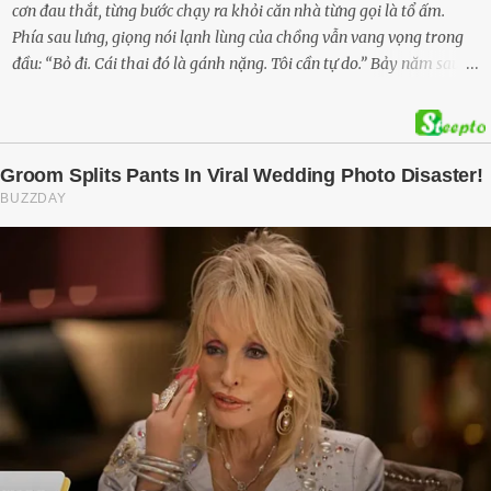
cơn đau thắt, từng bước chạy ra khỏi căn nhà từng gọi là tổ ấm.
Phía sau lưng, giọng nói lạnh lùng của chồng vẫn vang vọng trong
đầu: “Bỏ đi. Cái thai đó là gánh nặng. Tôi cần tự do.” Bảy năm sau,
cô quay trở về, không chỉ với một đứa con trai – mà là hai, và một
kế hoạch được chuẩn bị kỹ lưỡng để người đàn ông phản bội ấy
phải trả giá … Hà Nội, mùa thu năm 2018, cái lạnh len lỏi qua từng
khe cửa gỗ cũ kỹ. Trong một căn biệt thự sang trọng ở phố Tây Hồ,
Ngọc Anh ngồi lặng lẽ trên ghế sofa, tay đặt lên bụng – nơi hai sinh
linh bé bỏng đang lớn dần từng ngày. Cô chưa bao giờ nghĩ mình sẽ
phải sống trong sợ hãi khi mang thai, đặc biệt là sợ… chính chồng
mình. Trí – người chồng mà cô từng yêu đến mù quáng, đã không
còn là người đàn ông của ngày đầu. Thành đạt, quyền lực, nhưng
cũng dối trá và lạnh lùng. Gần đây, anh hay về muộn, thậm chí có
đêm không về. Và rồi, trong một bữa cơm tối vắng lặng, Trí ném
xuống bàn ly n...