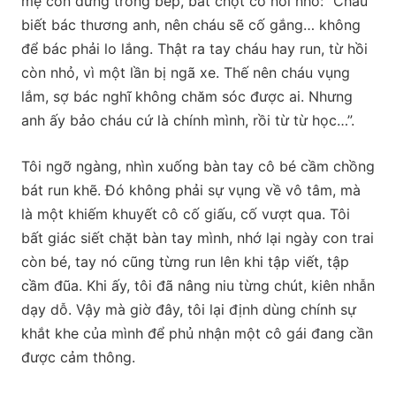
mẹ con đứng trong bếp, bất chợt cô nói nhỏ: “Cháu
biết bác thương anh, nên cháu sẽ cố gắng… không
để bác phải lo lắng. Thật ra tay cháu hay run, từ hồi
còn nhỏ, vì một lần bị ngã xe. Thế nên cháu vụng
lắm, sợ bác nghĩ không chăm sóc được ai. Nhưng
anh ấy bảo cháu cứ là chính mình, rồi từ từ học…”.
Tôi ngỡ ngàng, nhìn xuống bàn tay cô bé cầm chồng
bát run khẽ. Đó không phải sự vụng về vô tâm, mà
là một khiếm khuyết cô cố giấu, cố vượt qua. Tôi
bất giác siết chặt bàn tay mình, nhớ lại ngày con trai
còn bé, tay nó cũng từng run lên khi tập viết, tập
cầm đũa. Khi ấy, tôi đã nâng niu từng chút, kiên nhẫn
dạy dỗ. Vậy mà giờ đây, tôi lại định dùng chính sự
khắt khe của mình để phủ nhận một cô gái đang cần
được cảm thông.