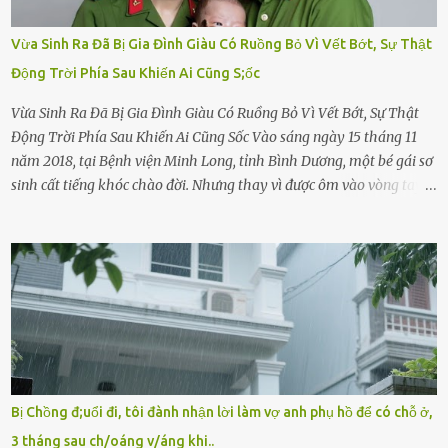
Vừa Sinh Ra Đã Bị Gia Đình Giàu Có Ruồng Bỏ Vì Vết Bớt, Sự Thật
Động Trời Phía Sau Khiến Ai Cũng S;ốc
Vừa Sinh Ra Đã Bị Gia Đình Giàu Có Ruồng Bỏ Vì Vết Bớt, Sự Thật
Động Trời Phía Sau Khiến Ai Cũng Sốc Vào sáng ngày 15 tháng 11
năm 2018, tại Bệnh viện Minh Long, tỉnh Bình Dương, một bé gái sơ
sinh cất tiếng khóc chào đời. Nhưng thay vì được ôm vào vòng tay
ấm áp của gia đình, bé lại đối diện với sự ruồng bỏ lạnh lùng. Đứa
trẻ – với một vết bớt đen trên má – bị gia đình ngoại hình hoàn
hảo, địa vị cao sang của ông Trần Quốc Tùng xem như điềm gở. Ông
Tùng, một doanh nhân quyền lực có tiếng ở Bình Dương, cùng vợ là
bà Đỗ Thị Nga, lập tức ra quyết định nhẫn tâm: bỏ lại đứa trẻ. Họ
viện cớ “không đủ khả năng nuôi dưỡng” và ký vào giấy từ chối
quyền giám hộ, yêu cầu bệnh viện xử lý bé như một trường hợp bị
bỏ rơi. Trong khi ấy, con gái ruột của họ – Trần Lệ Mi – vẫn đang
mê man sau sinh, hoàn toàn không hay biết chuyện gì xảy ra.
Bị Chồng đ;uổi đi, tôi đành nhận lời làm vợ anh phụ hồ để có chỗ ở,
Thiếu úy Nguyễn Thị Mai, một nữ cảnh sát công tác tại địa phương,
3 tháng sau ch/oáng v/áng khi..