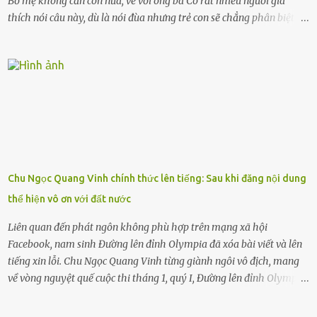
Bố mẹ không cần con nữa, về với ông bà Có rất nhiều người già
thích nói câu này, dù là nói đùa nhưng trẻ con sẽ chẳng phân biệt
được nên chúng sẽ cực kỳ buồn. Đôi khi con cái phải rời xa cha mẹ,
sống với người già, lúc này con rất buồn. Thế nên người lớn hãy
khuyên nhủ con thật cẩn thận. Nếu cháu không nghe lời, cảnh sát
sẽ bắt Thực tế thì kể cả người già, thậm chí cha mẹ sẽ dọa con như
này. Nhưng dùng cách này sẽ kiến con trẻ ngày càng chán ghét mà
thôi. Đôi khi con cái phải rời xa cha mẹ, sống với người già, lúc này
con rất buồn. (ảnh minh họa) Nếu một ngày nào đó một đứa trẻ
gặp nguy hiểm và cần được giúp đỡ nhưng không dám gọi cảnh sát
để được giúp đỡ thì có thể sẽ bỏ lỡ cơ hội và gặp nguy hiểm. Trẻ con
Chu Ngọc Quang Vinh chính thức lên tiếng: Sau khi đăng nội dung
có biết gì đâu Nhiều người cứ coi trẻ còn nhỏ nên dù có phạm sai
thể hiện vô ơn với đất nước
lầm, thì họ cũng không trách mắng. Nhưng nếu người lớn tuổi
không dạy con cẩn...
Liên quan đến phát ngôn không phù hợp trên mạng xã hội
Facebook, nam sinh Đường lên đỉnh Olympia đã xóa bài viết và lên
tiếng xin lỗi. Chu Ngọc Quang Vinh từng giành ngôi vô địch, mang
về vòng nguyệt quế cuộc thi tháng 1, quý I, Đường lên đỉnh Olympia.
Ảnh: Đơn vị cung cấp Trước đó, đêm ngày 1.9, trên mạng xã hội, một
tài khoản của học sinh mang tên Chu Vinh có bài viết có nội dung