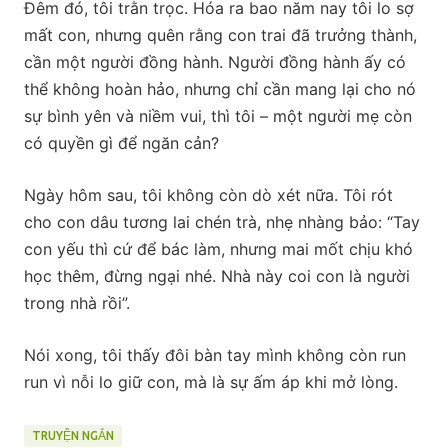
Đêm đó, tôi trằn trọc. Hóa ra bao năm nay tôi lo sợ
mất con, nhưng quên rằng con trai đã trưởng thành,
cần một người đồng hành. Người đồng hành ấy có
thể không hoàn hảo, nhưng chỉ cần mang lại cho nó
sự bình yên và niềm vui, thì tôi – một người mẹ còn
có quyền gì để ngăn cản?
Ngày hôm sau, tôi không còn dò xét nữa. Tôi rót
cho con dâu tương lai chén trà, nhẹ nhàng bảo: “Tay
con yếu thì cứ để bác làm, nhưng mai mốt chịu khó
học thêm, đừng ngại nhé. Nhà này coi con là người
trong nhà rồi”.
Nói xong, tôi thấy đôi bàn tay mình không còn run
run vì nỗi lo giữ con, mà là sự ấm áp khi mở lòng.
TRUYỆN NGẮN