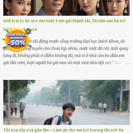
sẽ kể cho em nghe cả tuần không hết chuyện.” – Ông Minh cười
hiền, vuốt tóc vợ. Bà Hạnh nhìn chồng và con gái ríu rít chuẩn bị mà
lòng cũng rộn ràng. Bà vốn ít có dịp đi xa vì còn bận buôn bán ở chợ,
Anh trai từ bỏ ước mơ nuôi 3 em gái thành tài, 20 năm sau bà nội
nên lần này cũng đành ở nhà. Thảo ôm chầm lấy mẹ trước khi đi:
hối hận quá muộn
“Con sẽ nhặt thật nhiều vỏ sò cho mẹ nhé!” Chiếc xe khách lăn
bánh rời khỏi bến...
“Ngày đó, anh tôi đứng trước cổng trường Đại học Bách Khoa, tờ
giấy báo trúng tuyển còn chưa kịp nhàu, nước mắt đã rơi. Anh quay
lưng đi, không phải vì điểm không đủ, mà vì ở nhà còn ba đứa em
gái đói cơm, một người bà già nua và một mái nhà dột nát.” Gia
đình anh Trí sống ở một xã nhỏ thuộc huyện Hương Sơn, Hà Tĩnh.
Mẹ mất sớm khi đứa út mới lên ba, cha thì bỏ đi biệt xứ từ đó không
có tin tức. Mọi gánh nặng đổ dồn lên đôi vai gầy guộc của bà nội –
cụ Nguyễn Thị Đào – và cậu con trai cả là Trí, lúc đó mới chỉ 17 tuổi.
Trí là học sinh giỏi toàn huyện, học lớp 12 nhưng đã biết làm ruộng,
làm thuê, biết đi cày thuê từ 4h sáng rồi lại tất tả về đi học. Người
trong làng thương lắm, bảo: “Thằng Trí học giỏi mà hiền, sau này
nên ông này bà nọ đó!” Trí có ba cô em gái: Mai, Lan và Hương – ba
cái tên mẹ đặt lúc còn sống, mong tụi nhỏ sau này như hoa mai nở
Tôi vừa vẫy vừa gào lên: – Làm ơn chở em tới trường thi với! Xe