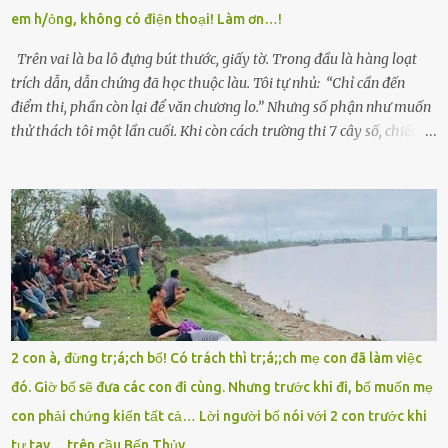
giữa mùa đông. Nhưng hoa có đẹp mấy cũng cần đất màu, mà nhà
em h/ỏng, không có điện thoại! Làm ơn…!
thì chỉ toàn đất sỏi đá và khốn khó. Năm đó, Trí đỗ Đại học Bách
Khoa Hà...
Trên vai là ba lô đựng bút thước, giấy tờ. Trong đầu là hàng loạt
trích dẫn, dẫn chứng đã học thuộc làu. Tôi tự nhủ: “Chỉ cần đến
điểm thi, phần còn lại để văn chương lo.” Nhưng số phận như muốn
thử thách tôi một lần cuối. Khi còn cách trường thi 7 cây số, chiếc xe
máy cà tàng của tôi đột nhiên chết máy giữa đường. Tôi luống
cuống đề lại, đạp liên tục, mở cốp, lay ổ điện… nhưng vô ích. Rồi tôi
sực nhớ – điện thoại đang sạc, sáng nay quên mang theo! Giữa con
đường thưa thớt người qua lại, tôi hoảng loạn vẫy tay xin đi nhờ. –
Chú ơi, cháu đi thi, xe hỏng rồi! Làm ơn cho cháu đi nhờ với! – Cô ơi,
giúp cháu với, cháu không có điện thoại… Người thì lắc đầu. Người
thì tăng ga tránh xa như né một kẻ lừa đảo. Tôi gào lên giữa đường
như một kẻ mất trí. Vô ích. 6h10. Còn hơn 30 phút nữa. Trong đầu
tôi chỉ có một lựa chọn duy nhất: chạy. Tôi quăng xe vào vệ đường,
2 con à, đừng tr;á;ch bố! Có trách thì tr;á;;ch mẹ con đã làm việc
rút tờ giấy báo dự thi nhét túi áo, đeo ba lô và chạy . Chạy miết.
đó. Giờ bố sẽ đưa các con đi cùng. Nhưng trước khi đi, bố muốn mẹ
Chạy không ngừng. Qua ngã...
con phải chứng kiến tất cả… Lời người bố nói với 2 con trước khi
tự tay… trên cầu Bến Thủy