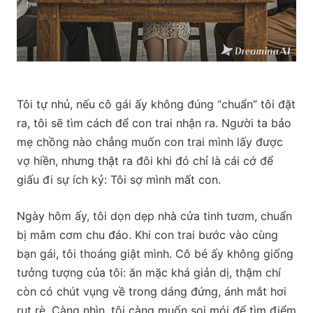
Tôi tự nhủ, nếu cô gái ấy không đúng “chuẩn” tôi đặt
ra, tôi sẽ tìm cách để con trai nhận ra. Người ta bảo
mẹ chồng nào chẳng muốn con trai mình lấy được
vợ hiền, nhưng thật ra đôi khi đó chỉ là cái cớ để
giấu đi sự ích kỷ: Tôi sợ mình mất con.
Ngày hôm ấy, tôi dọn dẹp nhà cửa tinh tươm, chuẩn
bị mâm cơm chu đáo. Khi con trai bước vào cùng
bạn gái, tôi thoáng giật mình. Cô bé ấy không giống
tưởng tượng của tôi: ăn mặc khá giản dị, thậm chí
còn có chút vụng về trong dáng đứng, ánh mắt hơi
rụt rè. Càng nhìn, tôi càng muốn soi mói để tìm điểm