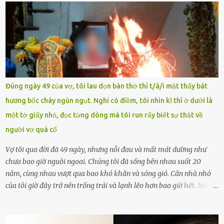
chưa phù hợp, gây xôn xao, bức xúc trong dư luận. Ngay sau đó,
Trường THPT Chuyên Nguyễn Tất Thành báo cáo xác nhận tài
khoản Chu Vinh là của học sinh Chu Ngọc Quang Vinh, lớp 12 Anh
của nhà trường. Nam sinh này từng giành ngôi vô địch, mang về
vòng nguyệt quế cuộc thi tháng 1, quý I, Đường lên đỉnh Olympia
năm thứ 24. Quá trình giáo dục, học sinh Chu Ngọc Quang Vinh đã
nhận thức được nội dung bài viết của bản thân trên mạng xã hội
Đúng ngày 49 của vợ, tôi lau dọn bàn thờ thì t/á/i mặt thấy bát
ngày 1.9 là chưa phù hợp nên đã chủ động gỡ bài viết và đăng bài
hương bốc cháy ngùn ngụt. Nghi có điềm, tôi nhìn kĩ thì ở dưới là
xin lỗi trên trang Facebook cá nhân. Chu Ngọc Quang Vinh làm việc
một tờ giấy nhỏ, đọc từng dòng mà tôi run rẩy biết sự thật về
với cơ quan chức năng. Ảnh: Đơn vị cung...
người vợ quá cố
Vợ tôi qua đời đã 49 ngày, nhưng nỗi đau và mất mát dường như
chưa bao giờ nguôi ngoai. Chúng tôi đã sống bên nhau suốt 20
năm, cùng nhau vượt qua bao khó khăn và sóng gió. Căn nhà nhỏ
của tôi giờ đây trở nên trống trải và lạnh lẽo hơn bao giờ hết. Mỗi
góc trong nhà đều gợi nhớ về hình bóng của cô ấy – người phụ nữ
mà tôi đã yêu thương và chia sẻ cả cuộc đời. Ngày vợ mất, tôi như
rơi vào khoảng trống vô tận, chẳng còn muốn làm gì ngoài việc