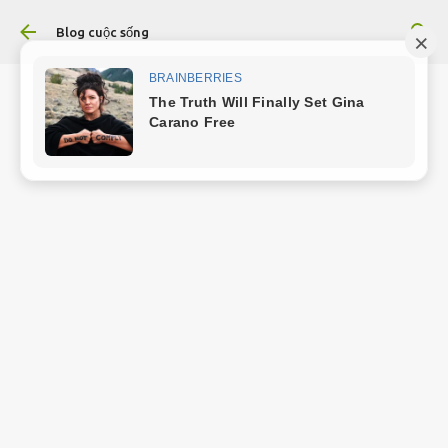
Chuyển đến nội dung chính
Blog cuộc sống