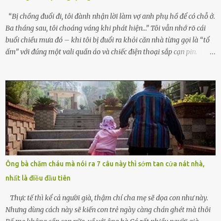
tình cờ chứng kiến giây phút bé bị đưa đi trong lặng lẽ. Nét mặt đỏ
hỏn, bàn tay bé xíu co quắp, ...
“Bị chồng đuổi đi, tôi đành nhận lời làm vợ anh phụ hồ để có chỗ ở.
Ba tháng sau, tôi choáng váng khi phát hiện…” Tôi vẫn nhớ rõ cái
buổi chiều mưa đó – khi tôi bị đuổi ra khỏi căn nhà từng gọi là “tổ
ấm” với đúng một vali quần áo và chiếc điện thoại sắp cạn pin.
Chồng tôi – người từng thề thốt “một đời yêu em” – đã không chút
thương xót ném tôi ra đường sau khi tôi bị sảy thai lần thứ hai. “Tôi
cưới cô để có con. Không phải để nuôi một cái thân bất tài chỉ biết
khóc lóc,” anh ta gằn giọng, đẩy mạnh cánh cửa trước mặt tôi.
Tiếng cánh cửa đóng lại, vang lên như một bản án lạnh lùng. Tôi
đứng chết lặng giữa cơn mưa, không biết đi đâu, về đâu. Bố mẹ tôi
mất sớm. Tôi chẳng có anh chị em. Họ hàng cũng thưa thớt, chẳng
ai thân thiết đến mức có thể mở lòng cho tôi tá túc. Bạn bè? Ai cũng
bận rộn với gia đình riêng của họ. Tôi đã từng đặt cược cả thanh
Ông bà chăm cháu mà nói ra 7 câu này thì sớm tan cửa nát nhà,
xuân vào người chồng ấy – và giờ, tôi chỉ còn lại chính mình. Tôi lên
nhất là điều đầu tiên
chiếc xe buýt cuối ngày, trốn chạy khỏi thành phố và nỗi đau. Tôi v...
Thực tế thì kể cả người già, thậm chí cha mẹ sẽ dọa con như này.
Nhưng dùng cách này sẽ kiến con trẻ ngày càng chán ghét mà thôi