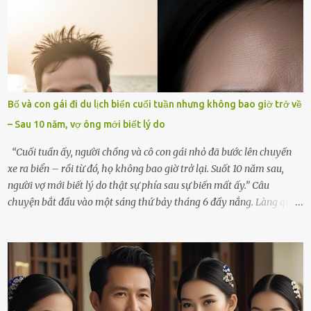
ngồi lặng lẽ nhớ về cô ấy. Nhưng cuộc sống không cho phép tôi mãi
chìm đắm trong đau khổ. Họ hàng, bạn bè và những người thân
thiết đã đến bên, giúp tôi tổ chức tang lễ chu toàn. Và hôm nay là
ngày giỗ đầu tiên của vợ, 49 ngày sau khi cô ấy rời xa tôi mãi
mãi.Buổi sáng hôm đó, sau khi cúng cơm xong, tôi quyết định lên
sắp xếp lại bàn thờ vợ. Mọi thứ vẫn như mọi ngày, nhưng có điều gì
Bố và con gái đi du lịch biển cuối tuần nhưng không bao giờ trở về
đó kỳ lạ mà tôi không thể giải thích được. Trong khoảnh khắc tôi
– Sau 10 năm, vợ ông mới biết lý do
cúi xuống lau chùi bát hương, một luồng gió lạ thoáng qua, khiến
tôi giật mình. Và rồi, một chuyện kinh...
“Cuối tuần ấy, người chồng và cô con gái nhỏ đã bước lên chuyến
xe ra biển – rồi từ đó, họ không bao giờ trở lại. Suốt 10 năm sau,
người vợ mới biết lý do thật sự phía sau sự biến mất ấy.” Câu
chuyện bắt đầu vào một sáng thứ bảy tháng 6 đầy nắng. Làng quê
ven sông rộn ràng với tiếng gà gáy, tiếng trẻ con gọi nhau ra đồng
bắt cào cào. Ngôi nhà nhỏ của ông Minh và bà Hạnh cũng rộn ràng
không kém. Ông Minh, vốn là một người đàn ông điềm đạm, ít nói,
hôm ấy lại đặc biệt vui vẻ. Ông chuẩn bị hành lý cho chuyến đi biển
cùng cô con gái 8 tuổi tên Thảo. “Em ở nhà nghỉ ngơi nhé, anh đưa
con đi biển hai ngày, để nó được ngắm sóng, nghịch cát. Về chắc nó