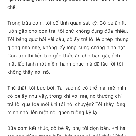
chê.
Trong bữa cơm, tôi cố tình quan sát kỹ. Cô bé ăn ít,
luôn gắp cho con trai tôi chứ không đụng đũa nhiều.
Tôi bâng quơ hỏi vài câu, cô ấy trả lời lễ phép nhưng
giọng nhỏ nhẹ, không lấy lòng cũng chẳng nịnh nọt.
Con trai thì liên tục gắp thức ăn cho bạn gái, ánh
mắt lấp lánh một niềm hạnh phúc mà đã lâu rồi tôi
không thấy nơi nó.
Thú thật, tôi bực bội. Tại sao nó có thể mải mê nhìn
cô bé ấy như vậy, trong khi với mẹ, nó thường chỉ
trả lời qua loa mỗi khi tôi hỏi chuyện? Tôi thấy lòng
mình nhói lên một nỗi ghen tuông kỳ lạ.
Bữa cơm kết thúc, cô bé ấy phụ tôi dọn bàn. Khi hai