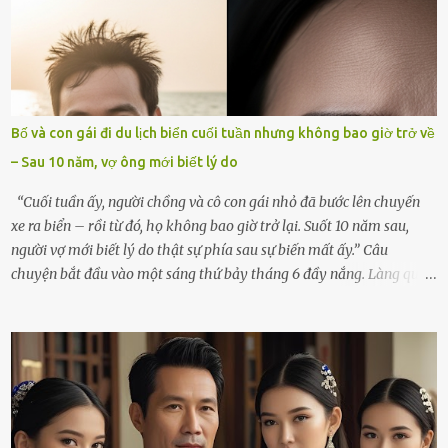
ngồi lặng lẽ nhớ về cô ấy. Nhưng cuộc sống không cho phép tôi mãi
chìm đắm trong đau khổ. Họ hàng, bạn bè và những người thân
thiết đã đến bên, giúp tôi tổ chức tang lễ chu toàn. Và hôm nay là
ngày giỗ đầu tiên của vợ, 49 ngày sau khi cô ấy rời xa tôi mãi
mãi.Buổi sáng hôm đó, sau khi cúng cơm xong, tôi quyết định lên
sắp xếp lại bàn thờ vợ. Mọi thứ vẫn như mọi ngày, nhưng có điều gì
Bố và con gái đi du lịch biển cuối tuần nhưng không bao giờ trở về
đó kỳ lạ mà tôi không thể giải thích được. Trong khoảnh khắc tôi
– Sau 10 năm, vợ ông mới biết lý do
cúi xuống lau chùi bát hương, một luồng gió lạ thoáng qua, khiến
tôi giật mình. Và rồi, một chuyện kinh...
“Cuối tuần ấy, người chồng và cô con gái nhỏ đã bước lên chuyến
xe ra biển – rồi từ đó, họ không bao giờ trở lại. Suốt 10 năm sau,
người vợ mới biết lý do thật sự phía sau sự biến mất ấy.” Câu
chuyện bắt đầu vào một sáng thứ bảy tháng 6 đầy nắng. Làng quê
ven sông rộn ràng với tiếng gà gáy, tiếng trẻ con gọi nhau ra đồng
bắt cào cào. Ngôi nhà nhỏ của ông Minh và bà Hạnh cũng rộn ràng
không kém. Ông Minh, vốn là một người đàn ông điềm đạm, ít nói,
hôm ấy lại đặc biệt vui vẻ. Ông chuẩn bị hành lý cho chuyến đi biển
cùng cô con gái 8 tuổi tên Thảo. “Em ở nhà nghỉ ngơi nhé, anh đưa
con đi biển hai ngày, để nó được ngắm sóng, nghịch cát. Về chắc nó
sẽ kể cho em nghe cả tuần không hết chuyện.” – Ông Minh cười