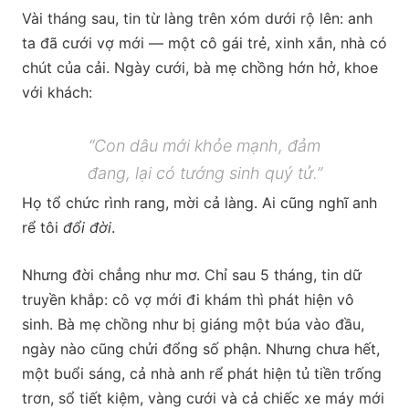
Vài tháng sau, tin từ làng trên xóm dưới rộ lên: anh
ta đã cưới vợ mới — một cô gái trẻ, xinh xắn, nhà có
chút của cải. Ngày cưới, bà mẹ chồng hớn hở, khoe
với khách:
“Con dâu mới khỏe mạnh, đảm
đang, lại có tướng sinh quý tử.”
Họ tổ chức rình rang, mời cả làng. Ai cũng nghĩ anh
rể tôi
đổi đời
.
Nhưng đời chẳng như mơ. Chỉ sau 5 tháng, tin dữ
truyền khắp: cô vợ mới đi khám thì phát hiện vô
sinh. Bà mẹ chồng như bị giáng một búa vào đầu,
ngày nào cũng chửi đổng số phận. Nhưng chưa hết,
một buổi sáng, cả nhà anh rể phát hiện tủ tiền trống
trơn, sổ tiết kiệm, vàng cưới và cả chiếc xe máy mới