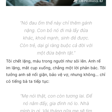
“Nó đau ốm thế này chỉ thêm gánh
nặng. Con bỏ nó đi mà lấy đứa
khác, khoẻ mạnh, sinh đẻ được.
Còn trẻ, dại gì ràng buộc cả đời với
một đứa bệnh tật.”
Tôi chết lặng, máu trong người như sôi lên. Anh rể
im lặng, mắt cụp xuống, chẳng một lời phản bác. Tôi
tưởng anh sẽ nổi giận, bảo vệ vợ, nhưng không… chỉ
có tiếng bà ta tiếp tục:
“Mẹ nói thật, con còn tương lai. Để
nó nằm đấy, gia đình nó lo. Nhà
mình lo gì. Vài tháng nữa mẹ sẽ tìm