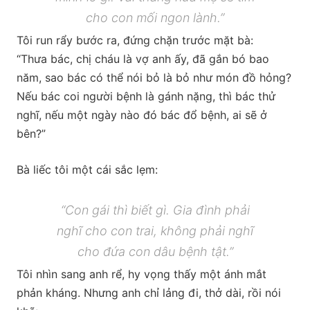
cho con mối ngon lành.”
Tôi run rẩy bước ra, đứng chặn trước mặt bà:
“Thưa bác, chị cháu là vợ anh ấy, đã gắn bó bao
năm, sao bác có thể nói bỏ là bỏ như món đồ hỏng?
Nếu bác coi người bệnh là gánh nặng, thì bác thử
nghĩ, nếu một ngày nào đó bác đổ bệnh, ai sẽ ở
bên?”
Bà liếc tôi một cái sắc lẹm:
“Con gái thì biết gì. Gia đình phải
nghĩ cho con trai, không phải nghĩ
cho đứa con dâu bệnh tật.”
Tôi nhìn sang anh rể, hy vọng thấy một ánh mắt
phản kháng. Nhưng anh chỉ lảng đi, thở dài, rồi nói