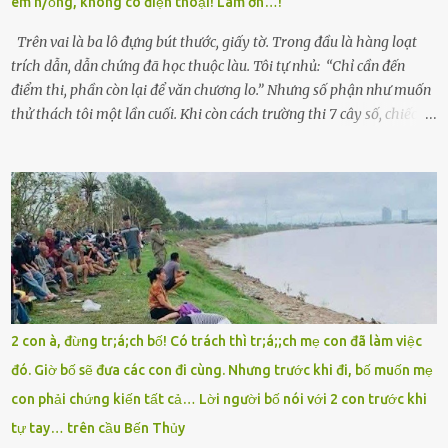
em h/ỏng, không có điện thoại! Làm ơn…!
thì chỉ toàn đất sỏi đá và khốn khó. Năm đó, Trí đỗ Đại học Bách
Khoa Hà...
Trên vai là ba lô đựng bút thước, giấy tờ. Trong đầu là hàng loạt
trích dẫn, dẫn chứng đã học thuộc làu. Tôi tự nhủ: “Chỉ cần đến
điểm thi, phần còn lại để văn chương lo.” Nhưng số phận như muốn
thử thách tôi một lần cuối. Khi còn cách trường thi 7 cây số, chiếc xe
máy cà tàng của tôi đột nhiên chết máy giữa đường. Tôi luống
cuống đề lại, đạp liên tục, mở cốp, lay ổ điện… nhưng vô ích. Rồi tôi
sực nhớ – điện thoại đang sạc, sáng nay quên mang theo! Giữa con
đường thưa thớt người qua lại, tôi hoảng loạn vẫy tay xin đi nhờ. –
Chú ơi, cháu đi thi, xe hỏng rồi! Làm ơn cho cháu đi nhờ với! – Cô ơi,
giúp cháu với, cháu không có điện thoại… Người thì lắc đầu. Người
thì tăng ga tránh xa như né một kẻ lừa đảo. Tôi gào lên giữa đường
như một kẻ mất trí. Vô ích. 6h10. Còn hơn 30 phút nữa. Trong đầu
tôi chỉ có một lựa chọn duy nhất: chạy. Tôi quăng xe vào vệ đường,
2 con à, đừng tr;á;ch bố! Có trách thì tr;á;;ch mẹ con đã làm việc
rút tờ giấy báo dự thi nhét túi áo, đeo ba lô và chạy . Chạy miết.
đó. Giờ bố sẽ đưa các con đi cùng. Nhưng trước khi đi, bố muốn mẹ
Chạy không ngừng. Qua ngã...
con phải chứng kiến tất cả… Lời người bố nói với 2 con trước khi
tự tay… trên cầu Bến Thủy