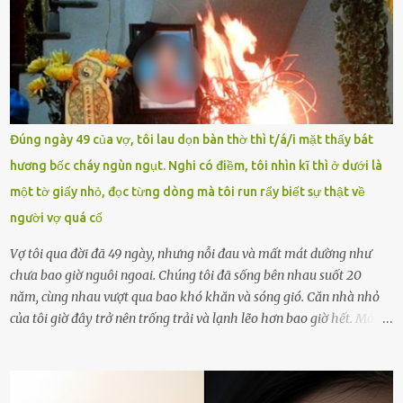
Trường THPT Chuyên Nguyễn Tất Thành báo cáo xác nhận tài
khoản Chu Vinh là của học sinh Chu Ngọc Quang Vinh, lớp 12 Anh
của nhà trường. Nam sinh này từng giành ngôi vô địch, mang về
vòng nguyệt quế cuộc thi tháng 1, quý I, Đường lên đỉnh Olympia
năm thứ 24. Quá trình giáo dục, học sinh Chu Ngọc Quang Vinh đã
nhận thức được nội dung bài viết của bản thân trên mạng xã hội
Đúng ngày 49 của vợ, tôi lau dọn bàn thờ thì t/á/i mặt thấy bát
ngày 1.9 là chưa phù hợp nên đã chủ động gỡ bài viết và đăng bài
hương bốc cháy ngùn ngụt. Nghi có điềm, tôi nhìn kĩ thì ở dưới là
xin lỗi trên trang Facebook cá nhân. Chu Ngọc Quang Vinh làm việc
một tờ giấy nhỏ, đọc từng dòng mà tôi run rẩy biết sự thật về
với cơ quan chức năng. Ảnh: Đơn vị cung...
người vợ quá cố
Vợ tôi qua đời đã 49 ngày, nhưng nỗi đau và mất mát dường như
chưa bao giờ nguôi ngoai. Chúng tôi đã sống bên nhau suốt 20
năm, cùng nhau vượt qua bao khó khăn và sóng gió. Căn nhà nhỏ
của tôi giờ đây trở nên trống trải và lạnh lẽo hơn bao giờ hết. Mỗi
góc trong nhà đều gợi nhớ về hình bóng của cô ấy – người phụ nữ
mà tôi đã yêu thương và chia sẻ cả cuộc đời. Ngày vợ mất, tôi như
rơi vào khoảng trống vô tận, chẳng còn muốn làm gì ngoài việc