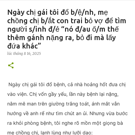
Ngày chị gái tôi đổ b/ệ/nh, mẹ
chồng chị b/ắt con trai bỏ vợ để tìm
người s/inh đ/ẻ “nó đ/au ố/m thế
thêm gánh nặng ra, bỏ đi mà lấy
đứa khác”
lúc
tháng 8 16, 2025
Ngày chị gái tôi đổ bệnh, cả nhà hoảng hốt đưa chị
vào viện. Chị vốn gầy yếu, lần này bệnh lại nặng,
nằm mê man trên giường trắng toát, ánh mắt vẫn
hướng về anh rể như tìm chút an ủi. Nhưng vừa bước
ra khỏi phòng bệnh, tôi nghe rõ mồn một giọng bà
mẹ chồng chị, lạnh lùng như lưỡi dao: