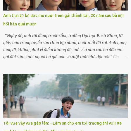
hiền, vuốt tóc vợ. Bà Hạnh nhìn chồng và con gái ríu rít chuẩn bị mà
lòng cũng rộn ràng. Bà vốn ít có dịp đi xa vì còn bận buôn bán ở chợ,
Anh trai từ bỏ ước mơ nuôi 3 em gái thành tài, 20 năm sau bà nội
nên lần này cũng đành ở nhà. Thảo ôm chầm lấy mẹ trước khi đi:
hối hận quá muộn
“Con sẽ nhặt thật nhiều vỏ sò cho mẹ nhé!” Chiếc xe khách lăn
bánh rời khỏi bến...
“Ngày đó, anh tôi đứng trước cổng trường Đại học Bách Khoa, tờ
giấy báo trúng tuyển còn chưa kịp nhàu, nước mắt đã rơi. Anh quay
lưng đi, không phải vì điểm không đủ, mà vì ở nhà còn ba đứa em
gái đói cơm, một người bà già nua và một mái nhà dột nát.” Gia
đình anh Trí sống ở một xã nhỏ thuộc huyện Hương Sơn, Hà Tĩnh.
Mẹ mất sớm khi đứa út mới lên ba, cha thì bỏ đi biệt xứ từ đó không
có tin tức. Mọi gánh nặng đổ dồn lên đôi vai gầy guộc của bà nội –
cụ Nguyễn Thị Đào – và cậu con trai cả là Trí, lúc đó mới chỉ 17 tuổi.
Trí là học sinh giỏi toàn huyện, học lớp 12 nhưng đã biết làm ruộng,
làm thuê, biết đi cày thuê từ 4h sáng rồi lại tất tả về đi học. Người
trong làng thương lắm, bảo: “Thằng Trí học giỏi mà hiền, sau này
nên ông này bà nọ đó!” Trí có ba cô em gái: Mai, Lan và Hương – ba
cái tên mẹ đặt lúc còn sống, mong tụi nhỏ sau này như hoa mai nở
Tôi vừa vẫy vừa gào lên: – Làm ơn chở em tới trường thi với! Xe
giữa mùa đông. Nhưng hoa có đẹp mấy cũng cần đất màu, mà nhà