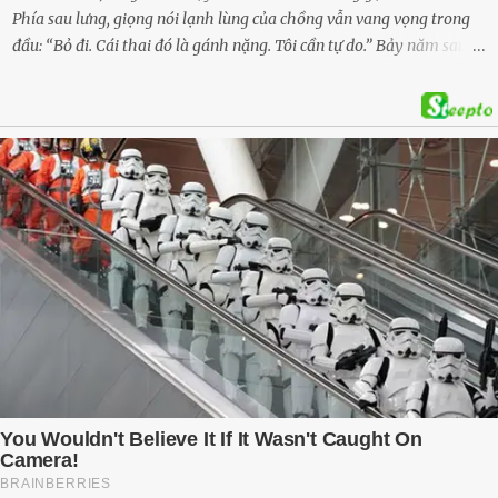
Phía sau lưng, giọng nói lạnh lùng của chồng vẫn vang vọng trong
đầu: “Bỏ đi. Cái thai đó là gánh nặng. Tôi cần tự do.” Bảy năm sau,
cô quay trở về, không chỉ với một đứa con trai – mà là hai, và một
kế hoạch được chuẩn bị kỹ lưỡng để người đàn ông phản bội ấy
phải trả giá … Hà Nội, mùa thu năm 2018, cái lạnh len lỏi qua từng
khe cửa gỗ cũ kỹ. Trong một căn biệt thự sang trọng ở phố Tây Hồ,
Ngọc Anh ngồi lặng lẽ trên ghế sofa, tay đặt lên bụng – nơi hai sinh
linh bé bỏng đang lớn dần từng ngày. Cô chưa bao giờ nghĩ mình sẽ
phải sống trong sợ hãi khi mang thai, đặc biệt là sợ… chính chồng
mình. Trí – người chồng mà cô từng yêu đến mù quáng, đã không
còn là người đàn ông của ngày đầu. Thành đạt, quyền lực, nhưng
cũng dối trá và lạnh lùng. Gần đây, anh hay về muộn, thậm chí có
đêm không về. Và rồi, trong một bữa cơm tối vắng lặng, Trí ném
xuống bàn ly n...