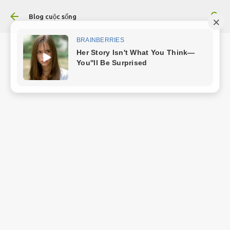
Chuyển đến nội dung chính
Blog cuộc sống