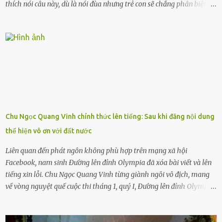
thích nói câu này, dù là nói đùa nhưng trẻ con sẽ chẳng phân biệt
được nên chúng sẽ cực kỳ buồn. Đôi khi con cái phải rời xa cha mẹ,
sống với người già, lúc này con rất buồn. Thế nên người lớn hãy
khuyên nhủ con thật cẩn thận. Nếu cháu không nghe lời, cảnh sát
sẽ bắt Thực tế thì kể cả người già, thậm chí cha mẹ sẽ dọa con như
này. Nhưng dùng cách này sẽ kiến con trẻ ngày càng chán ghét mà
thôi. Đôi khi con cái phải rời xa cha mẹ, sống với người già, lúc này
con rất buồn. (ảnh minh họa) Nếu một ngày nào đó một đứa trẻ
gặp nguy hiểm và cần được giúp đỡ nhưng không dám gọi cảnh sát
để được giúp đỡ thì có thể sẽ bỏ lỡ cơ hội và gặp nguy hiểm. Trẻ con
Chu Ngọc Quang Vinh chính thức lên tiếng: Sau khi đăng nội dung
có biết gì đâu Nhiều người cứ coi trẻ còn nhỏ nên dù có phạm sai
thể hiện vô ơn với đất nước
lầm, thì họ cũng không trách mắng. Nhưng nếu người lớn tuổi
không dạy con cẩn...
Liên quan đến phát ngôn không phù hợp trên mạng xã hội
Facebook, nam sinh Đường lên đỉnh Olympia đã xóa bài viết và lên
tiếng xin lỗi. Chu Ngọc Quang Vinh từng giành ngôi vô địch, mang
về vòng nguyệt quế cuộc thi tháng 1, quý I, Đường lên đỉnh Olympia.
Ảnh: Đơn vị cung cấp Trước đó, đêm ngày 1.9, trên mạng xã hội, một
tài khoản của học sinh mang tên Chu Vinh có bài viết có nội dung
chưa phù hợp, gây xôn xao, bức xúc trong dư luận. Ngay sau đó,