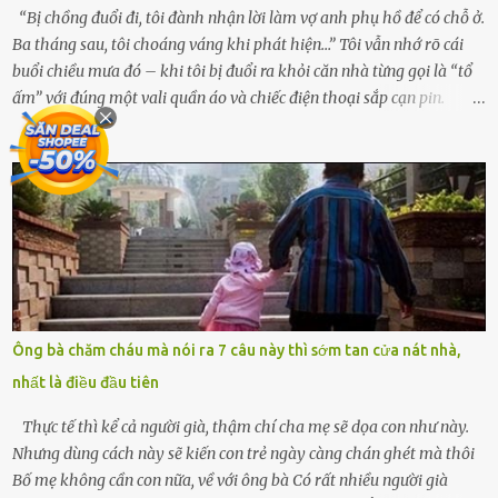
hỏn, bàn tay bé xíu co quắp, ...
“Bị chồng đuổi đi, tôi đành nhận lời làm vợ anh phụ hồ để có chỗ ở.
Ba tháng sau, tôi choáng váng khi phát hiện…” Tôi vẫn nhớ rõ cái
buổi chiều mưa đó – khi tôi bị đuổi ra khỏi căn nhà từng gọi là “tổ
ấm” với đúng một vali quần áo và chiếc điện thoại sắp cạn pin.
Chồng tôi – người từng thề thốt “một đời yêu em” – đã không chút
thương xót ném tôi ra đường sau khi tôi bị sảy thai lần thứ hai. “Tôi
cưới cô để có con. Không phải để nuôi một cái thân bất tài chỉ biết
khóc lóc,” anh ta gằn giọng, đẩy mạnh cánh cửa trước mặt tôi.
Tiếng cánh cửa đóng lại, vang lên như một bản án lạnh lùng. Tôi
đứng chết lặng giữa cơn mưa, không biết đi đâu, về đâu. Bố mẹ tôi
mất sớm. Tôi chẳng có anh chị em. Họ hàng cũng thưa thớt, chẳng
ai thân thiết đến mức có thể mở lòng cho tôi tá túc. Bạn bè? Ai cũng
bận rộn với gia đình riêng của họ. Tôi đã từng đặt cược cả thanh
Ông bà chăm cháu mà nói ra 7 câu này thì sớm tan cửa nát nhà,
xuân vào người chồng ấy – và giờ, tôi chỉ còn lại chính mình. Tôi lên
nhất là điều đầu tiên
chiếc xe buýt cuối ngày, trốn chạy khỏi thành phố và nỗi đau. Tôi v...
Thực tế thì kể cả người già, thậm chí cha mẹ sẽ dọa con như này.
Nhưng dùng cách này sẽ kiến con trẻ ngày càng chán ghét mà thôi
Bố mẹ không cần con nữa, về với ông bà Có rất nhiều người già