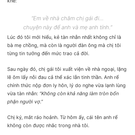
khẽ:
“Em về nhà chăm chị gái đi…
chuyện này để anh và mẹ anh tính.”
Lúc đó tôi mới hiểu, kẻ tàn nhẫn nhất không chỉ là
bà mẹ chồng, mà còn là người đàn ông mà chị tôi
từng tin tưởng đến mức trao cả đời.
Sau ngày đó, chị gái tôi xuất viện về nhà ngoại, lặng
lẽ ôm lấy nỗi đau cả thể xác lẫn tinh thần. Anh rể
chính thức nộp đơn ly hôn, lý do nghe vừa lạnh lùng
vừa tàn nhẫn:
“Không còn khả năng làm tròn bổn
phận người vợ.”
Chị ký, mắt ráo hoảnh. Từ hôm ấy, cái tên anh rể
không còn được nhắc trong nhà tôi.