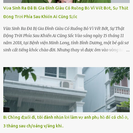
Vừa Sinh Ra Đã Bị Gia Đình Giàu Có Ruồng Bỏ Vì Vết Bớt, Sự Thật
Động Trời Phía Sau Khiến Ai Cũng S;ốc
Vừa Sinh Ra Đã Bị Gia Đình Giàu Có Ruồng Bỏ Vì Vết Bớt, Sự Thật
Động Trời Phía Sau Khiến Ai Cũng Sốc Vào sáng ngày 15 tháng 11
năm 2018, tại Bệnh viện Minh Long, tỉnh Bình Dương, một bé gái sơ
sinh cất tiếng khóc chào đời. Nhưng thay vì được ôm vào vòng tay
ấm áp của gia đình, bé lại đối diện với sự ruồng bỏ lạnh lùng. Đứa
trẻ – với một vết bớt đen trên má – bị gia đình ngoại hình hoàn
hảo, địa vị cao sang của ông Trần Quốc Tùng xem như điềm gở. Ông
Tùng, một doanh nhân quyền lực có tiếng ở Bình Dương, cùng vợ là
bà Đỗ Thị Nga, lập tức ra quyết định nhẫn tâm: bỏ lại đứa trẻ. Họ
viện cớ “không đủ khả năng nuôi dưỡng” và ký vào giấy từ chối
quyền giám hộ, yêu cầu bệnh viện xử lý bé như một trường hợp bị
bỏ rơi. Trong khi ấy, con gái ruột của họ – Trần Lệ Mi – vẫn đang
mê man sau sinh, hoàn toàn không hay biết chuyện gì xảy ra.
Bị Chồng đ;uổi đi, tôi đành nhận lời làm vợ anh phụ hồ để có chỗ ở,
Thiếu úy Nguyễn Thị Mai, một nữ cảnh sát công tác tại địa phương,
3 tháng sau ch/oáng v/áng khi..
tình cờ chứng kiến giây phút bé bị đưa đi trong lặng lẽ. Nét mặt đỏ