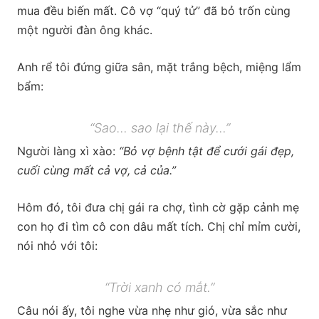
mua đều biến mất. Cô vợ “quý tử” đã bỏ trốn cùng
một người đàn ông khác.
Anh rể tôi đứng giữa sân, mặt trắng bệch, miệng lẩm
bẩm:
“Sao… sao lại thế này…”
Người làng xì xào:
“Bỏ vợ bệnh tật để cưới gái đẹp,
cuối cùng mất cả vợ, cả của.”
Hôm đó, tôi đưa chị gái ra chợ, tình cờ gặp cảnh mẹ
con họ đi tìm cô con dâu mất tích. Chị chỉ mỉm cười,
nói nhỏ với tôi:
“Trời xanh có mắt.”
Câu nói ấy, tôi nghe vừa nhẹ như gió, vừa sắc như