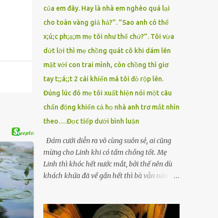
của em đây. Hay là nhà em nghèo quá lại
cho toàn vàng giả hả?”. ”Sao anh có thể
x;ú;c ph;ạ;m mẹ tôi như thế chứ?”. Tôi vừa
dứt lời thì mẹ chồng quát cô khi dám lên
mặt với con trai mình, còn chồng thì giơ
tay t;;á;;t 2 cái khiến má tôi đỏ rộp lên.
Đúng lúc đó mẹ tôi xuất hiện nói một câu
chấn động khiến cả họ nhà anh trơ mắt nhìn
theo….Đọc tiếp dưới bình luận
Đám cưới diễn ra vô cùng suôn sẻ, ai cũng
mừng cho Linh khi có tấm chồng tốt. Mẹ
Linh thì khóc hết nước mắt, bởi thế nên dù
khách khứa đã về gần hết thì bà vẫn nán lại
ở với con gái thêm chút nữa. Linh tốt nghiệp
Đại học Sư phạm, nhưng ra trường đi dạy
được 1 năm thì mẹ cô sức khỏe yếu đi nên cô