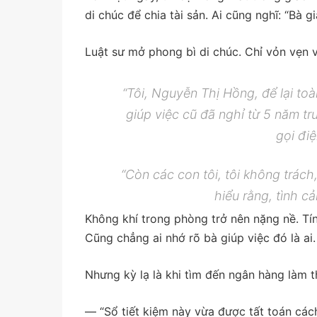
di chúc để chia tài sản. Ai cũng nghĩ: “Bà gi
Luật sư mở phong bì di chúc. Chỉ vỏn vẹn v
“Tôi, Nguyễn Thị Hồng, để lại to
giúp việc cũ đã nghỉ từ 5 năm tr
gọi điệ
“Còn các con tôi, tôi không trách
hiểu rằng, tình cả
Không khí trong phòng trở nên nặng nề. Tí
Cũng chẳng ai nhớ rõ bà giúp việc đó là ai.
Nhưng kỳ lạ là khi tìm đến ngân hàng làm t
— “Sổ tiết kiệm này vừa được tất toán cá