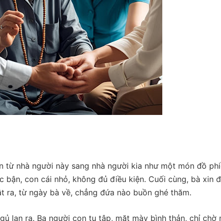
n từ nhà người này sang nhà người kia như một món đồ ph
ệc bận, con cái nhỏ, không đủ điều kiện. Cuối cùng, bà xin 
hật ra, từ ngày bà về, chẳng đứa nào buồn ghé thăm.
gủ lan ra. Ba người con tụ tập, mặt mày bình thản, chỉ chờ