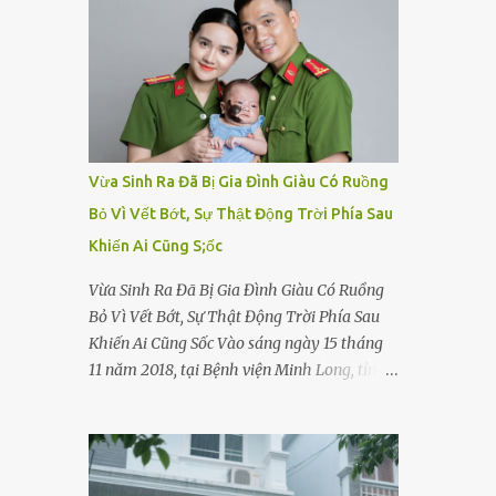
Vừa Sinh Ra Đã Bị Gia Đình Giàu Có Ruồng
Bỏ Vì Vết Bớt, Sự Thật Động Trời Phía Sau
Khiến Ai Cũng S;ốc
Vừa Sinh Ra Đã Bị Gia Đình Giàu Có Ruồng
Bỏ Vì Vết Bớt, Sự Thật Động Trời Phía Sau
Khiến Ai Cũng Sốc Vào sáng ngày 15 tháng
11 năm 2018, tại Bệnh viện Minh Long, tỉnh
Bình Dương, một bé gái sơ sinh cất tiếng
khóc chào đời. Nhưng thay vì được ôm vào
vòng tay ấm áp của gia đình, bé lại đối diện
với sự ruồng bỏ lạnh lùng. Đứa trẻ – với một