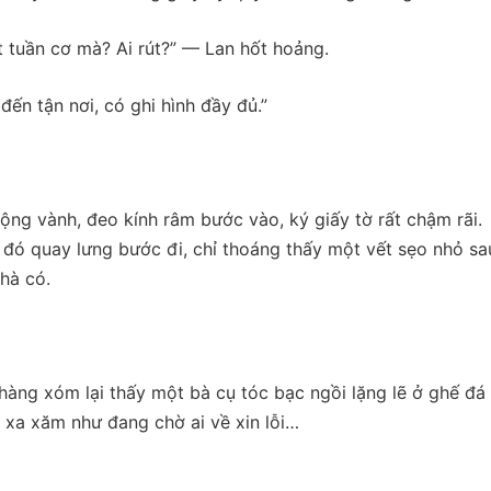
 tuần cơ mà? Ai rút?” — Lan hốt hoảng.
ến tận nơi, có ghi hình đầy đủ.”
ộng vành, đeo kính râm bước vào, ký giấy tờ rất chậm rãi.
ó quay lưng bước đi, chỉ thoáng thấy một vết sẹo nhỏ sau
hà có.
hàng xóm lại thấy một bà cụ tóc bạc ngồi lặng lẽ ở ghế đá
xa xăm như đang chờ ai về xin lỗi…