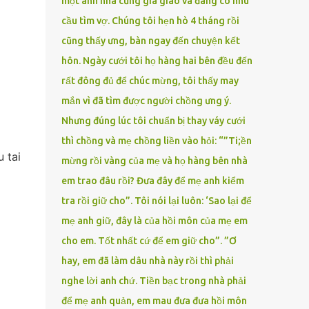
một anh nhà cũng gia giáo và đang có nhu
cầu tìm vợ. Chúng tôi hẹn hò 4 tháng rồi
cũng thấy ưng, bàn ngay đến chuyện kết
hôn. Ngày cưới tôi họ hàng hai bên đều đến
rất đông đủ để chúc mừng, tôi thấy may
mắn vì đã tìm được người chồng ưng ý.
Nhưng đúng lúc tôi chuẩn bị thay váy cưới
thì chồng và mẹ chồng liền vào hỏi: “”Ti;ền
 tai
mừng rồi vàng của mẹ và họ hàng bên nhà
em trao đâu rồi? Đưa đây để mẹ anh kiểm
tra rồi giữ cho”. Tôi nói lại luôn: ‘Sao lại để
mẹ anh giữ, đây là của hồi môn của mẹ em
cho em. Tốt nhất cứ để em giữ cho”. ”Ơ
hay, em đã làm dâu nhà này rồi thì phải
nghe lời anh chứ. Tiền bạc trong nhà phải
để mẹ anh quản, em mau đưa đưa hồi môn