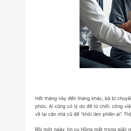
Hết tháng này đến tháng khác, bà bị chuyể
phức. Ai cũng có lý do để từ chối: công vi
về lại căn nhà cũ để “khỏi làm phiền ai”. T
Rồi một ngày, tin cụ Hồng mất trong giấc n