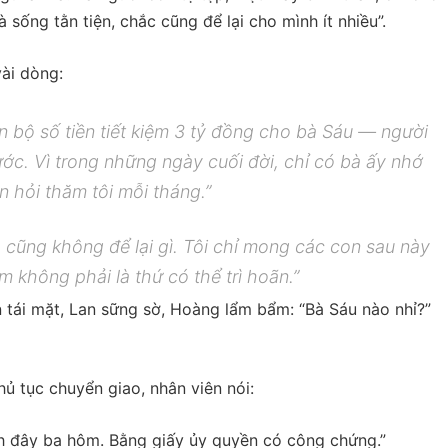
à sống tằn tiện, chắc cũng để lại cho mình ít nhiều”.
ài dòng:
àn bộ số tiền tiết kiệm 3 tỷ đồng cho bà Sáu — người
ước. Vì trong những ngày cuối đời, chỉ có bà ấy nhớ
n hỏi thăm tôi mỗi tháng.”
, cũng không để lại gì. Tôi chỉ mong các con sau này
m không phải là thứ có thể trì hoãn.”
n tái mặt, Lan sững sờ, Hoàng lẩm bẩm: “Bà Sáu nào nhỉ?”
hủ tục chuyển giao, nhân viên nói:
ch đây ba hôm. Bằng giấy ủy quyền có công chứng.”