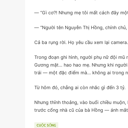
— “Gì cơ?! Nhưng mẹ tôi mất cách đây một
— “Người tên Nguyễn Thị Hồng, chính chủ, đ
Cả ba rụng rời. Họ yêu cầu xem lại camera.
Trong đoạn ghi hình, người phụ nữ đội mũ r
Gương mặt… hao hao mẹ. Nhưng khi người đ
trái — một đặc điểm mà… không ai trong n
Từ hôm đó, chẳng ai còn nhắc gì đến 3 tỷ.
Nhưng thỉnh thoảng, vào buổi chiều muộn, 
trước cổng nhà cũ của bà Hồng — ánh mắt 
CUỘC SỐNG