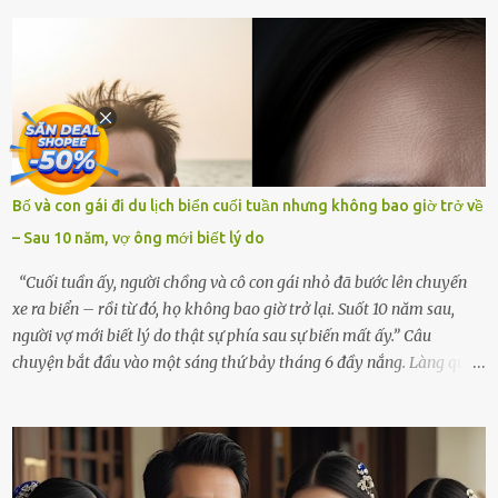
mà tôi đã yêu thương và chia sẻ cả cuộc đời. Ngày vợ mất, tôi như
rơi vào khoảng trống vô tận, chẳng còn muốn làm gì ngoài việc
ngồi lặng lẽ nhớ về cô ấy. Nhưng cuộc sống không cho phép tôi mãi
chìm đắm trong đau khổ. Họ hàng, bạn bè và những người thân
thiết đã đến bên, giúp tôi tổ chức tang lễ chu toàn. Và hôm nay là
ngày giỗ đầu tiên của vợ, 49 ngày sau khi cô ấy rời xa tôi mãi
mãi.Buổi sáng hôm đó, sau khi cúng cơm xong, tôi quyết định lên
sắp xếp lại bàn thờ vợ. Mọi thứ vẫn như mọi ngày, nhưng có điều gì
Bố và con gái đi du lịch biển cuối tuần nhưng không bao giờ trở về
đó kỳ lạ mà tôi không thể giải thích được. Trong khoảnh khắc tôi
– Sau 10 năm, vợ ông mới biết lý do
cúi xuống lau chùi bát hương, một luồng gió lạ thoáng qua, khiến
tôi giật mình. Và rồi, một chuyện kinh...
“Cuối tuần ấy, người chồng và cô con gái nhỏ đã bước lên chuyến
xe ra biển – rồi từ đó, họ không bao giờ trở lại. Suốt 10 năm sau,
người vợ mới biết lý do thật sự phía sau sự biến mất ấy.” Câu
chuyện bắt đầu vào một sáng thứ bảy tháng 6 đầy nắng. Làng quê
ven sông rộn ràng với tiếng gà gáy, tiếng trẻ con gọi nhau ra đồng
bắt cào cào. Ngôi nhà nhỏ của ông Minh và bà Hạnh cũng rộn ràng
không kém. Ông Minh, vốn là một người đàn ông điềm đạm, ít nói,
hôm ấy lại đặc biệt vui vẻ. Ông chuẩn bị hành lý cho chuyến đi biển
cùng cô con gái 8 tuổi tên Thảo. “Em ở nhà nghỉ ngơi nhé, anh đưa