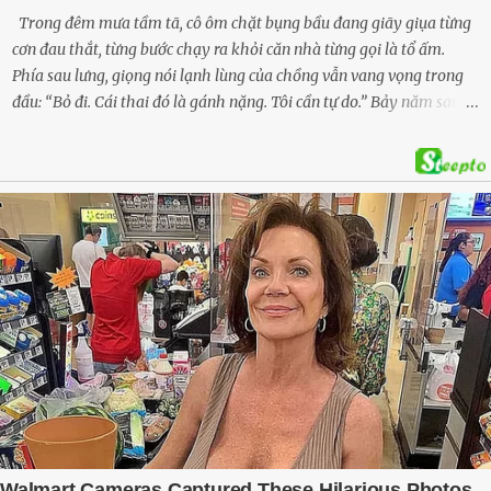
Trong đêm mưa tầm tã, cô ôm chặt bụng bầu đang giãy giụa từng
cơn đau thắt, từng bước chạy ra khỏi căn nhà từng gọi là tổ ấm.
Phía sau lưng, giọng nói lạnh lùng của chồng vẫn vang vọng trong
đầu: “Bỏ đi. Cái thai đó là gánh nặng. Tôi cần tự do.” Bảy năm sau,
cô quay trở về, không chỉ với một đứa con trai – mà là hai, và một
kế hoạch được chuẩn bị kỹ lưỡng để người đàn ông phản bội ấy
phải trả giá … Hà Nội, mùa thu năm 2018, cái lạnh len lỏi qua từng
khe cửa gỗ cũ kỹ. Trong một căn biệt thự sang trọng ở phố Tây Hồ,
Ngọc Anh ngồi lặng lẽ trên ghế sofa, tay đặt lên bụng – nơi hai sinh
linh bé bỏng đang lớn dần từng ngày. Cô chưa bao giờ nghĩ mình sẽ
phải sống trong sợ hãi khi mang thai, đặc biệt là sợ… chính chồng
mình. Trí – người chồng mà cô từng yêu đến mù quáng, đã không
còn là người đàn ông của ngày đầu. Thành đạt, quyền lực, nhưng
cũng dối trá và lạnh lùng. Gần đây, anh hay về muộn, thậm chí có
đêm không về. Và rồi, trong một bữa cơm tối vắng lặng, Trí ném
xuống bàn ly n...