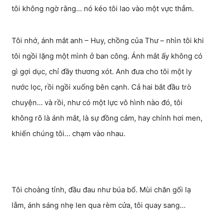
tôi không ngờ rằng… nó kéo tôi lao vào một vực thẳm.
Tôi nhớ, ánh mắt anh – Huy, chồng của Thư – nhìn tôi khi
tôi ngồi lặng một mình ở ban công. Ánh mắt ấy không có
gì gợi dục, chỉ đầy thương xót. Anh đưa cho tôi một ly
nước lọc, rồi ngồi xuống bên cạnh. Cả hai bắt đầu trò
chuyện… và rồi, như có một lực vô hình nào đó, tôi
không rõ là ánh mắt, là sự đồng cảm, hay chính hơi men,
khiến chúng tôi… chạm vào nhau.
Tôi choàng tỉnh, đầu đau như búa bổ. Mùi chăn gối lạ
lẫm, ánh sáng nhẹ len qua rèm cửa, tôi quay sang…