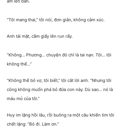
âm lên bàn.
“Tôi mang thai,” tôi nói, đơn giản, không cảm xúc.
Anh tái mặt, cầm giấy lên run rẩy.
“Không… Phương… chuyện đó chỉ là tai nạn. Tôi… tôi
không thể…”
“Không thể bỏ vợ, tôi biết,” tôi cắt lời anh. “Nhưng tôi
cũng không muốn phá bỏ đứa con này. Dù sao… nó là
máu mủ của tôi.”
Huy im lặng hồi lâu, rồi buông ra một câu khiến tim tôi
chết lặng: “Bỏ đi. Làm ơn.”