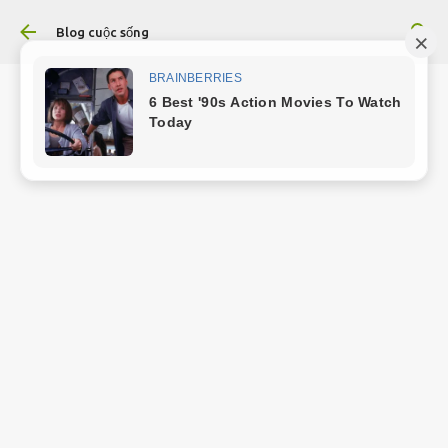
Chuyển đến nội dung chính
Blog cuộc sống