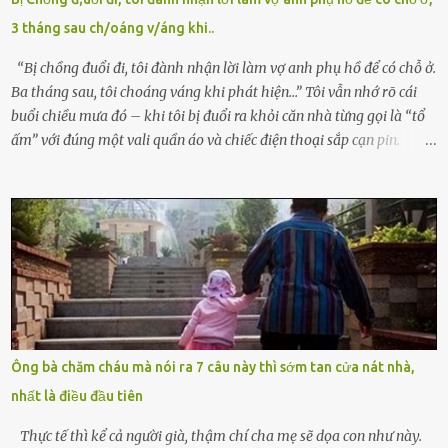
Thiếu úy Nguyễn Thị Mai, một nữ cảnh sát công tác tại địa phương,
3 tháng sau ch/oáng v/áng khi..
tình cờ chứng kiến giây phút bé bị đưa đi trong lặng lẽ. Nét mặt đỏ
hỏn, bàn tay bé xíu co quắp, ...
“Bị chồng đuổi đi, tôi đành nhận lời làm vợ anh phụ hồ để có chỗ ở.
Ba tháng sau, tôi choáng váng khi phát hiện…” Tôi vẫn nhớ rõ cái
buổi chiều mưa đó – khi tôi bị đuổi ra khỏi căn nhà từng gọi là “tổ
ấm” với đúng một vali quần áo và chiếc điện thoại sắp cạn pin.
Chồng tôi – người từng thề thốt “một đời yêu em” – đã không chút
thương xót ném tôi ra đường sau khi tôi bị sảy thai lần thứ hai. “Tôi
cưới cô để có con. Không phải để nuôi một cái thân bất tài chỉ biết
khóc lóc,” anh ta gằn giọng, đẩy mạnh cánh cửa trước mặt tôi.
Tiếng cánh cửa đóng lại, vang lên như một bản án lạnh lùng. Tôi
đứng chết lặng giữa cơn mưa, không biết đi đâu, về đâu. Bố mẹ tôi
mất sớm. Tôi chẳng có anh chị em. Họ hàng cũng thưa thớt, chẳng
ai thân thiết đến mức có thể mở lòng cho tôi tá túc. Bạn bè? Ai cũng
bận rộn với gia đình riêng của họ. Tôi đã từng đặt cược cả thanh
Ông bà chăm cháu mà nói ra 7 câu này thì sớm tan cửa nát nhà,
xuân vào người chồng ấy – và giờ, tôi chỉ còn lại chính mình. Tôi lên
nhất là điều đầu tiên
chiếc xe buýt cuối ngày, trốn chạy khỏi thành phố và nỗi đau. Tôi v...
Thực tế thì kể cả người già, thậm chí cha mẹ sẽ dọa con như này.