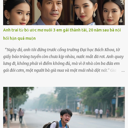
con đi biển hai ngày, để nó được ngắm sóng, nghịch cát. Về chắc nó
sẽ kể cho em nghe cả tuần không hết chuyện.” – Ông Minh cười
hiền, vuốt tóc vợ. Bà Hạnh nhìn chồng và con gái ríu rít chuẩn bị mà
lòng cũng rộn ràng. Bà vốn ít có dịp đi xa vì còn bận buôn bán ở chợ,
Anh trai từ bỏ ước mơ nuôi 3 em gái thành tài, 20 năm sau bà nội
nên lần này cũng đành ở nhà. Thảo ôm chầm lấy mẹ trước khi đi:
hối hận quá muộn
“Con sẽ nhặt thật nhiều vỏ sò cho mẹ nhé!” Chiếc xe khách lăn
bánh rời khỏi bến...
“Ngày đó, anh tôi đứng trước cổng trường Đại học Bách Khoa, tờ
giấy báo trúng tuyển còn chưa kịp nhàu, nước mắt đã rơi. Anh quay
lưng đi, không phải vì điểm không đủ, mà vì ở nhà còn ba đứa em
gái đói cơm, một người bà già nua và một mái nhà dột nát.” Gia
đình anh Trí sống ở một xã nhỏ thuộc huyện Hương Sơn, Hà Tĩnh.
Mẹ mất sớm khi đứa út mới lên ba, cha thì bỏ đi biệt xứ từ đó không
có tin tức. Mọi gánh nặng đổ dồn lên đôi vai gầy guộc của bà nội –
cụ Nguyễn Thị Đào – và cậu con trai cả là Trí, lúc đó mới chỉ 17 tuổi.
Trí là học sinh giỏi toàn huyện, học lớp 12 nhưng đã biết làm ruộng,
làm thuê, biết đi cày thuê từ 4h sáng rồi lại tất tả về đi học. Người
trong làng thương lắm, bảo: “Thằng Trí học giỏi mà hiền, sau này
nên ông này bà nọ đó!” Trí có ba cô em gái: Mai, Lan và Hương – ba