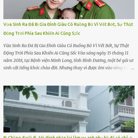
Vừa Sinh Ra Đã Bị Gia Đình Giàu Có Ruồng Bỏ Vì Vết Bớt, Sự Thật
Động Trời Phía Sau Khiến Ai Cũng S;ốc
Vừa Sinh Ra Đã Bị Gia Đình Giàu Có Ruồng Bỏ Vì Vết Bớt, Sự Thật
Động Trời Phía Sau Khiến Ai Cũng Sốc Vào sáng ngày 15 tháng 11
năm 2018, tại Bệnh viện Minh Long, tỉnh Bình Dương, một bé gái sơ
sinh cất tiếng khóc chào đời. Nhưng thay vì được ôm vào vòng tay
ấm áp của gia đình, bé lại đối diện với sự ruồng bỏ lạnh lùng. Đứa
trẻ – với một vết bớt đen trên má – bị gia đình ngoại hình hoàn
hảo, địa vị cao sang của ông Trần Quốc Tùng xem như điềm gở. Ông
Tùng, một doanh nhân quyền lực có tiếng ở Bình Dương, cùng vợ là
bà Đỗ Thị Nga, lập tức ra quyết định nhẫn tâm: bỏ lại đứa trẻ. Họ
viện cớ “không đủ khả năng nuôi dưỡng” và ký vào giấy từ chối
quyền giám hộ, yêu cầu bệnh viện xử lý bé như một trường hợp bị
bỏ rơi. Trong khi ấy, con gái ruột của họ – Trần Lệ Mi – vẫn đang
mê man sau sinh, hoàn toàn không hay biết chuyện gì xảy ra.
Bị Chồng đ;uổi đi, tôi đành nhận lời làm vợ anh phụ hồ để có chỗ ở,