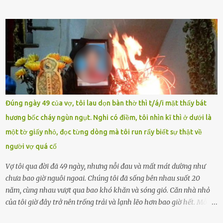
Ảnh: Đơn vị cung cấp Trước đó, đêm ngày 1.9, trên mạng xã hội, một
tài khoản của học sinh mang tên Chu Vinh có bài viết có nội dung
chưa phù hợp, gây xôn xao, bức xúc trong dư luận. Ngay sau đó,
Trường THPT Chuyên Nguyễn Tất Thành báo cáo xác nhận tài
khoản Chu Vinh là của học sinh Chu Ngọc Quang Vinh, lớp 12 Anh
của nhà trường. Nam sinh này từng giành ngôi vô địch, mang về
vòng nguyệt quế cuộc thi tháng 1, quý I, Đường lên đỉnh Olympia
năm thứ 24. Quá trình giáo dục, học sinh Chu Ngọc Quang Vinh đã
nhận thức được nội dung bài viết của bản thân trên mạng xã hội
Đúng ngày 49 của vợ, tôi lau dọn bàn thờ thì t/á/i mặt thấy bát
ngày 1.9 là chưa phù hợp nên đã chủ động gỡ bài viết và đăng bài
hương bốc cháy ngùn ngụt. Nghi có điềm, tôi nhìn kĩ thì ở dưới là
xin lỗi trên trang Facebook cá nhân. Chu Ngọc Quang Vinh làm việc
một tờ giấy nhỏ, đọc từng dòng mà tôi run rẩy biết sự thật về
với cơ quan chức năng. Ảnh: Đơn vị cung...
người vợ quá cố
Vợ tôi qua đời đã 49 ngày, nhưng nỗi đau và mất mát dường như
chưa bao giờ nguôi ngoai. Chúng tôi đã sống bên nhau suốt 20
năm, cùng nhau vượt qua bao khó khăn và sóng gió. Căn nhà nhỏ
của tôi giờ đây trở nên trống trải và lạnh lẽo hơn bao giờ hết. Mỗi
góc trong nhà đều gợi nhớ về hình bóng của cô ấy – người phụ nữ