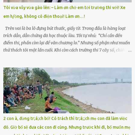
cái tên mẹ đặt lúc còn sống, mong tụi nhỏ sau này như hoa mai nở
Tôi vừa vẫy vừa gào lên: – Làm ơn chở em tới trường thi với! Xe
giữa mùa đông. Nhưng hoa có đẹp mấy cũng cần đất màu, mà nhà
em h/ỏng, không có điện thoại! Làm ơn…!
thì chỉ toàn đất sỏi đá và khốn khó. Năm đó, Trí đỗ Đại học Bách
Khoa Hà...
Trên vai là ba lô đựng bút thước, giấy tờ. Trong đầu là hàng loạt
trích dẫn, dẫn chứng đã học thuộc làu. Tôi tự nhủ: “Chỉ cần đến
điểm thi, phần còn lại để văn chương lo.” Nhưng số phận như muốn
thử thách tôi một lần cuối. Khi còn cách trường thi 7 cây số, chiếc xe
máy cà tàng của tôi đột nhiên chết máy giữa đường. Tôi luống
cuống đề lại, đạp liên tục, mở cốp, lay ổ điện… nhưng vô ích. Rồi tôi
sực nhớ – điện thoại đang sạc, sáng nay quên mang theo! Giữa con
đường thưa thớt người qua lại, tôi hoảng loạn vẫy tay xin đi nhờ. –
Chú ơi, cháu đi thi, xe hỏng rồi! Làm ơn cho cháu đi nhờ với! – Cô ơi,
giúp cháu với, cháu không có điện thoại… Người thì lắc đầu. Người
thì tăng ga tránh xa như né một kẻ lừa đảo. Tôi gào lên giữa đường
như một kẻ mất trí. Vô ích. 6h10. Còn hơn 30 phút nữa. Trong đầu
tôi chỉ có một lựa chọn duy nhất: chạy. Tôi quăng xe vào vệ đường,
2 con à, đừng tr;á;ch bố! Có trách thì tr;á;;ch mẹ con đã làm việc
rút tờ giấy báo dự thi nhét túi áo, đeo ba lô và chạy . Chạy miết.
đó. Giờ bố sẽ đưa các con đi cùng. Nhưng trước khi đi, bố muốn mẹ
Chạy không ngừng. Qua ngã...