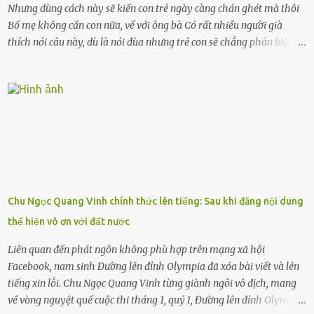
Nhưng dùng cách này sẽ kiến con trẻ ngày càng chán ghét mà thôi
Bố mẹ không cần con nữa, về với ông bà Có rất nhiều người già
thích nói câu này, dù là nói đùa nhưng trẻ con sẽ chẳng phân biệt
được nên chúng sẽ cực kỳ buồn. Đôi khi con cái phải rời xa cha mẹ,
sống với người già, lúc này con rất buồn. Thế nên người lớn hãy
khuyên nhủ con thật cẩn thận. Nếu cháu không nghe lời, cảnh sát
sẽ bắt Thực tế thì kể cả người già, thậm chí cha mẹ sẽ dọa con như
này. Nhưng dùng cách này sẽ kiến con trẻ ngày càng chán ghét mà
thôi. Đôi khi con cái phải rời xa cha mẹ, sống với người già, lúc này
con rất buồn. (ảnh minh họa) Nếu một ngày nào đó một đứa trẻ
gặp nguy hiểm và cần được giúp đỡ nhưng không dám gọi cảnh sát
để được giúp đỡ thì có thể sẽ bỏ lỡ cơ hội và gặp nguy hiểm. Trẻ con
Chu Ngọc Quang Vinh chính thức lên tiếng: Sau khi đăng nội dung
có biết gì đâu Nhiều người cứ coi trẻ còn nhỏ nên dù có phạm sai
thể hiện vô ơn với đất nước
lầm, thì họ cũng không trách mắng. Nhưng nếu người lớn tuổi
không dạy con cẩn...
Liên quan đến phát ngôn không phù hợp trên mạng xã hội
Facebook, nam sinh Đường lên đỉnh Olympia đã xóa bài viết và lên
tiếng xin lỗi. Chu Ngọc Quang Vinh từng giành ngôi vô địch, mang
về vòng nguyệt quế cuộc thi tháng 1, quý I, Đường lên đỉnh Olympia.