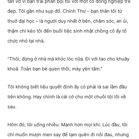
tan vỡ vì bạn trai phản bội tôi với một cô đồng nghiệp trẻ
đẹp. Tôi gần như sụp đổ. Chính Thư – bạn thân tôi từ
thuở đại học – là người duy nhất ở bên, chăm sóc, an ủi,
thậm chí kéo tôi đến buổi tiệc sinh nhật chồng cô ấy tổ
chức nhỏ tại nhà.
“Thôi, đừng ở nhà mà khóc lóc nữa. Đi với tao cho khuây
khoả. Toàn bạn bè quen thôi, mày yên tâm.”
Tôi không biết liệu quyết định ấy có phải là sai lầm đầu
tiên không. Hay chính là cái cớ cho một chuỗi tội lỗi về
sau.
Hôm đó, tôi uống nhiều. Mạnh hơn mọi khi. Lúc đầu, tôi
chỉ muốn mượn men say để tạm quên đi nỗi đau, nhưng